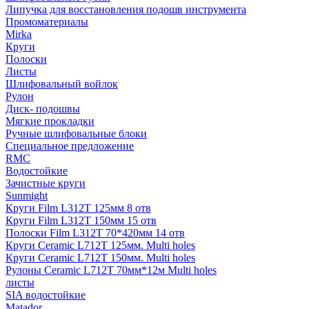
Липучка для восстановления подошв инструмента
Промоматериалы
Mirka
Круги
Полоски
Листы
Шлифовальный войлок
Рулон
Диск- подошвы
Мягкие прокладки
Ручные шлифовальные блоки
Специальное предложение
RMC
Водостойкие
Зачистные круги
Sunmight
Круги Film L312T 125мм 8 отв
Круги Film L312T 150мм 15 отв
Полоски Film L312T 70*420мм 14 отв
Круги Ceramic L712T 125мм. Multi holes
Круги Ceramic L712T 150мм. Multi holes
Рулоны Ceramic L712T 70мм*12м Multi holes
листы
SIA водостойкие
Matador