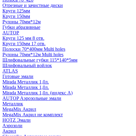
Отрезные и зачистные диски
Круги 125мм
Круги 150мм
Рулоны 70мм*12м
Губки абразивные
AUTOP
Круги 125 мм 8 отв.
Круги 150мм 17 отв.
Полоски 70*400мм Multi holes
Рулоны 70мм*12м Multi holes
Шлифовальные губки 115*140*5мм
Шлифовальный войлок
ATLAS
Готовые эмали
Mirada Металлик 1,0л.
Mirada Металлик 1,0л.
Mirada Металлик 1,0л. (индекс А)
AUTOP Аэрозольные эмали
Металлик
MegaMix Акрил
MegaMix Акрил не комплект
HOTZ Эмали
Аэрозоли
Акрил