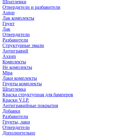
Шпатлевки
Отвердители и разбавители
Autop
Лак комплекты
Грунт
Лак
Отвердители
Разбавители
Структурные эмали
Антигравий
Axiom
Комплекты
Не комплекты
Mipa
Лаки комплекты
Грунты комплекты
Шпатлевка
Краска структупная для бамперов
Краски V.I.P.
Антигравийные покрытия
Добавки
Разбавители
Грунты, лаки
Отвердители
Дополнительно