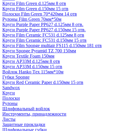
Круги Film Green d.125мм 8 отв
Круги Film Green d.150мм 15 отв
Полоски Film Green 70*420мм 14 отв
Рулоны Film Green 70мм*50м
Круги Purple Paper PP627 d.125мм 8 отв.
Круги Purple Paper PP627 d.150мм 15 отв.
Круги Film Ceramic FC531 d.125мм 8 отв
Круги Film Ceramic FC531 d.150мм 15 отв
Круги Film Sponge multiair FS115 d.150мм 181 отв
Круги Sponge Pyramid TZ 700 150мм
Круги Textile Foam 150мм
Круги AP33M d.125мм 8 отв
Круги AP33M d.150мм 15 отв
Войлок Hanko Tех 115мм*10м
Губки Sponge
Круги Red Ceramic Paper d.150мм 15 отв
Sandwox
Круги
Полоски
Рулоны
Шлифовальный войлок
Инструменты, принадлежности
Листы
Защитные прокладки
Шлифовальные губки