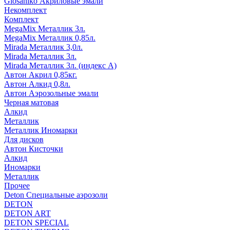
Glosaniko Акриловые эмали
Некомплект
Комплект
MegaMix Металлик 3л.
MegaMix Металлик 0,85л.
Mirada Металлик 3,0л.
Mirada Металлик 3л.
Mirada Металлик 3л. (индекс А)
Автон Акрил 0,85кг.
Автон Алкид 0,8л.
Автон Аэрозольные эмали
Черная матовая
Алкид
Металлик
Металлик Иномарки
Для дисков
Автон Кисточки
Алкид
Иномарки
Металлик
Прочее
Deton Специальные аэрозоли
DETON
DETON ART
DETON SPECIAL