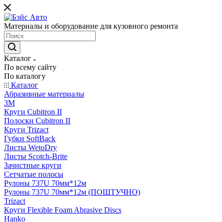
Материалы и оборудование для кузовного ремонта
Каталог
По всему сайту
По каталогу
Каталог
Абразивные материалы
3M
Круги Cubitron II
Полоски Cubitron II
Круги Trizact
Губки SoftBack
Листы WetoDry
Листы Scotch-Brite
Зачистные круги
Сетчатые полосы
Рулоны 737U 70мм*12м
Рулоны 737U 70мм*12м (ПОШТУЧНО)
Trizact
Круги Flexible Foam Abrasive Discs
Hanko