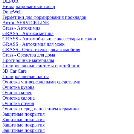
DEPUR
Не маркированный товар
DoneWell
Герметики для формирования прокладок
Автон SERVICE LINE
Grass - Автохимия
GRASS - Автокосметика
GRASS - Автомобильные аксессуары в салон
GRASS - Автохимия для моек
GRASS - Очистители для автомобиля
Grass - Средства для дома
Протирочные материалы
Полировальные системы и детейлинг
3D Car Care
Полировальные пасты
Очистка универсальными средствами
Очистка кузова
Очистка колес
Очистка салона
Очистка стёкол
Очистка перед нанесением керамики
Защитные покрытия
Защитные покрытия
Защитные покрытия
Защитные покрытия