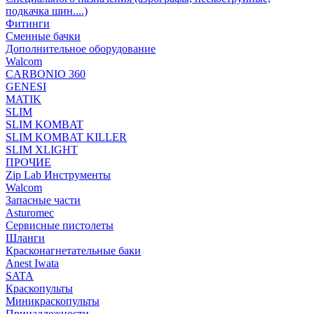
подкачка шин....)
Фитинги
Сменные бачки
Дополнительное оборудование
Walcom
CARBONIO 360
GENESI
MATIK
SLIM
SLIM KOMBAT
SLIM KOMBAT KILLER
SLIM XLIGHT
ПРОЧИЕ
Zip Lab Инструменты
Walсom
Запасные части
Asturomec
Сервисные пистолеты
Шланги
Красконагнетательные баки
Anest Iwata
SATA
Краскопульты
Миникраскопульты
Принадлежности