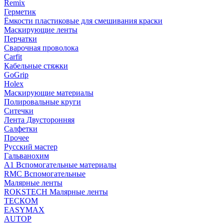
Remix
Герметик
Ёмкости пластиковые для смешивания краски
Маскирующие ленты
Перчатки
Сварочная проволока
Carfit
Кабельные стяжки
GoGrip
Holex
Маскирующие материалы
Полировальные круги
Ситечки
Лента Двусторонняя
Салфетки
Прочее
Русский мастер
Гальванохим
А1 Вспомогательные материалы
RMC Вспомогательные
Малярные ленты
ROKSTECH Малярные ленты
ТЕСКОМ
EASYMAX
AUTOP