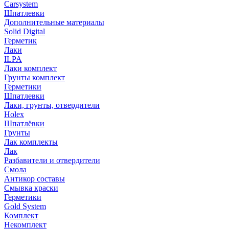
Carsystem
Шпатлевки
Дополнительные материалы
Solid Digital
Герметик
Лаки
ILPA
Лаки комплект
Грунты комплект
Герметики
Шпатлевки
Лаки, грунты, отвердители
Holex
Шпатлёвки
Грунты
Лак комплекты
Лак
Разбавители и отвердители
Смола
Антикор составы
Смывка краски
Герметики
Gold System
Комплект
Некомплект