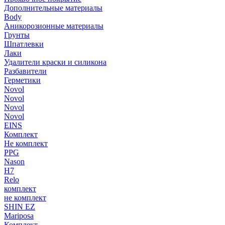
Дополнительные материалы
Body
Аникорозионные материалы
Грунты
Шпатлевки
Лаки
Удалители краски и силикона
Разбавители
Герметики
Novol
Novol
Novol
Novol
EINS
Комплект
Не комплект
PPG
Nason
H7
Relo
комплект
не комплект
SHIN EZ
Mariposa
Комплект