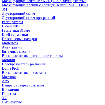
Маскирующие ленты MSK 80 (110С; 30мин; желтые)
Маскирующие пленки с клеящей лентой MASCOPRI
3M
Двусторонний скотч
Двусторонний скотч прозрачный
Респираторы
U-Seal NPT
Герметики 310мл
Клей-герметики
Пластиковые насадки
Masterwax
Антигравий
Битумные мастики
Восковые антикоррозионные составы
Мовили
Преобразователь ржавчины
Dugla Profi
Восковые антикор. составы
Мастика
APS
Bamperus сварка пластика
В наличии
Под заказ
X2
Смс, Фатекс