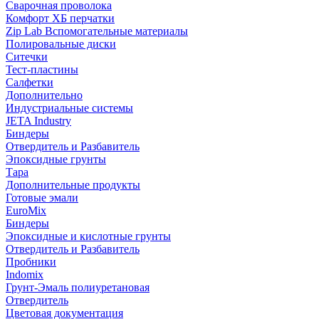
Сварочная проволока
Комфорт ХБ перчатки
Zip Lab Вспомогательные материалы
Полировальные диски
Ситечки
Тест-пластины
Салфетки
Дополнительно
Индустриальные системы
JETA Industry
Биндеры
Отвердитель и Разбавитель
Эпоксидные грунты
Тара
Дополнительные продукты
Готовые эмали
EuroMix
Биндеры
Эпоксидные и кислотные грунты
Отвердитель и Разбавитель
Пробники
Indomix
Грунт-Эмаль полиуретановая
Отвердитель
Цветовая документация