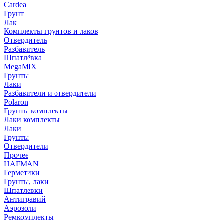
Cardea
Грунт
Лак
Комплекты грунтов и лаков
Отвердитель
Разбавитель
Шпатлёвка
MegaMIX
Грунты
Лаки
Разбавители и отвердители
Polaron
Грунты комплекты
Лаки комплекты
Лаки
Грунты
Отвердители
Прочее
HAFMAN
Герметики
Грунты, лаки
Шпатлевки
Антигравий
Аэрозоли
Ремкомплекты