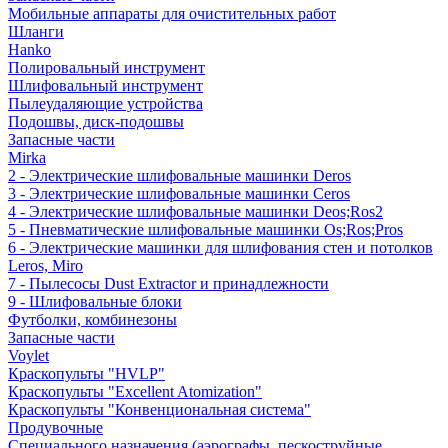
Мобильные аппараты для очистительных работ
Шланги
Hanko
Полировальный инструмент
Шлифовальный инструмент
Пылеудаляющие устройства
Подошвы, диск-подошвы
Запасные части
Mirka
2 - Электрические шлифовальные машинки Deros
3 - Электрические шлифовальные машинки Ceros
4 - Электрические шлифовальные машинки Deos;Ros2
5 - Пневматические шлифовальные машинки Os;Ros;Pros
6 - Электрические машинки для шлифования стен и потолков
Leros, Miro
7 - Пылесосы Dust Extractor и принадлежности
9 - Шлифовальные блоки
Футболки, комбинезоны
Запасные части
Voylet
Краскопульты "HVLP"
Краскопульты "Excellent Atomization"
Краскопульты "Конвенциональная система"
Продувочные
Специального назначения (аэрографы, пескоструйные,