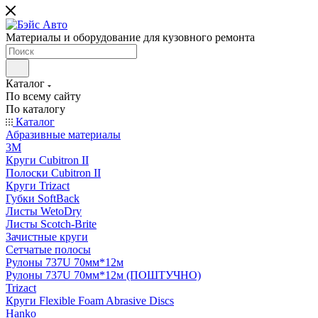
Материалы и оборудование для кузовного ремонта
Каталог
По всему сайту
По каталогу
Каталог
Абразивные материалы
3M
Круги Cubitron II
Полоски Cubitron II
Круги Trizact
Губки SoftBack
Листы WetoDry
Листы Scotch-Brite
Зачистные круги
Сетчатые полосы
Рулоны 737U 70мм*12м
Рулоны 737U 70мм*12м (ПОШТУЧНО)
Trizact
Круги Flexible Foam Abrasive Discs
Hanko