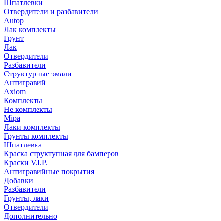
Шпатлевки
Отвердители и разбавители
Autop
Лак комплекты
Грунт
Лак
Отвердители
Разбавители
Структурные эмали
Антигравий
Axiom
Комплекты
Не комплекты
Mipa
Лаки комплекты
Грунты комплекты
Шпатлевка
Краска структупная для бамперов
Краски V.I.P.
Антигравийные покрытия
Добавки
Разбавители
Грунты, лаки
Отвердители
Дополнительно