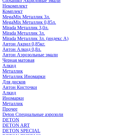
Glosaniko Акриловые эмали
Некомплект
Комплект
MegaMix Металлик 3л.
MegaMix Металлик 0,85л.
Mirada Металлик 3,0л.
Mirada Металлик 3л.
Mirada Металлик 3л. (индекс А)
Автон Акрил 0,85кг.
Автон Алкид 0,8л.
Автон Аэрозольные эмали
Черная матовая
Алкид
Металлик
Металлик Иномарки
Для дисков
Автон Кисточки
Алкид
Иномарки
Металлик
Прочее
Deton Специальные аэрозоли
DETON
DETON ART
DETON SPECIAL