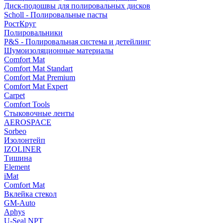
Диск-подошвы для полировальных дисков
Scholl - Полировальные пасты
РостКруг
Полировальники
P&S - Полировальная система и детейлинг
Шумоизоляционные материалы
Comfort Mat
Comfort Mat Standart
Comfort Mat Premium
Comfort Mat Expert
Carpet
Comfort Tools
Стыковочные ленты
AEROSPACE
Sorbeo
Изолонтейп
IZOLINER
Тишина
Element
iMat
Comfort Mat
Вклейка стекол
GM-Auto
Aphys
U-Seal NPT