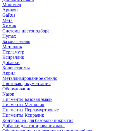
Мономер
Арикон
GaRus
Мета
Химик
Системы цветоподбора
Hymax
Базовая эмаль
Металлик
Перламутр
Ксираллик
Добавки
Колорстримы
Акрил
Металлизированное стекло
Цветовая документация
Оборудование
Nason
Пигменты Базовая эмаль
Пигменты Металлик
Пигменты Перламуртровые
Пигменты Ксиралик
Контроллер для базового покрытия
Добавки для тонирования лака
Оборудование и инструменты цветоподбора