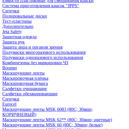
Емкости пластиковые для смешивания краски
Система приготовления красок "JPPS"
Ситечки
Полировальные диски
Тест-пластины
Дополнительно
Jeta Safety
Защитная одежда
Защита рук
Защита лица и органов зрения
Полумаски многоразового использования
Полумаски одноразового использования
Комбинезоны без маркировки ЧЗ
Boomer
Маскирующие ленты
Маскировочная плёнка
Маскировочная бумага
Салфетки очищающие
Салфетки обезжиривающие
Ситечки
Euroсel
Маскирующие ленты MSK 6083 (80С; 30мин;
КОРИЧНЕВЫЙ)
Маскирующие ленты MSK 62** (80С; 30мин; цветные)
Маскирующие ленты MSK 60 (80С; 30мин; белые)