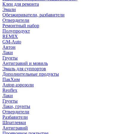
Клеи для ремонта
Эмали
Обезжириватели, разбавители
Отвердители
Ремонтный набор
Полупродукт
REMIX
GM-Auto
Автон
Лаки
Грунты
Антигравий и мовиль
Эмаль для суппортов
Дополнительные продукты
ПакХим
Autop аэрозоли
Reoflex
Лаки
Грунты
Лаки, грунты
Отвердители
Разбавители
Шпатлевки
Антигравий
Проявочное покрытие