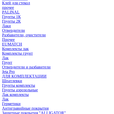
Клей для стекол
прочее
PALINAL
Грунты 1К
Грунты 2К
Лаки
Отвердители
Разбавители, очистители
Прочее
EUMATCH
Комплекты лак
Комплекты грунт
Лак
Грунт
Отвердители и разбавители
Jeta Pro
ДЛЯ КОМПЛЕКТАЦИИ
Шпатлевки
Грунты комплекты
Грунты аэрозольные
Лак комплекты
Лак
Герметики
Антигравийные покрытия
Защитные покрытия "ALLIGATOR"