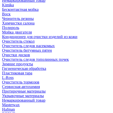
Немаркированный товар
Kimika
Бесконтактная мойка
Воск
Чернитель резины
Химчистки салона
Полироль
Мойка двигателя
Кондиционер для очистки изделий из кожи
Очиститель стекол
Очиститель следов насекомых
Очиститель битумных пятен
Очистки дисков
Очиститель следов тополинных почек
Зимние продукты
Гигиеническая обработка
Пластиковая тара
L-Ross
Очиститель тормозов
Сервисная автохимия
Протирочные материалы
Укрывочные материалы
Немаркированный товар
Masterwax
Hafman