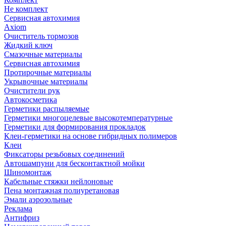
Не комплект
Сервисная автохимия
Axiom
Очиститель тормозов
Жидкий ключ
Смазочные материалы
Сервисная автохимия
Протирочные материалы
Укрывочные материалы
Очистители рук
Автокосметика
Герметики распыляемые
Герметики многоцелевые высокотемпературные
Герметики для формирования прокладок
Клеи-герметики на основе гибридных полимеров
Клеи
Фиксаторы резьбовых соединений
Автошампуни для бесконтактной мойки
Шиномонтаж
Кабельные стяжки нейлоновые
Пена монтажная полиуретановая
Эмали аэрозольные
Реклама
Антифриз