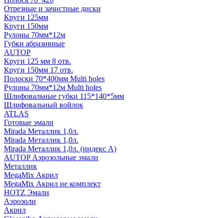
Отрезные и зачистные диски
Круги 125мм
Круги 150мм
Рулоны 70мм*12м
Губки абразивные
AUTOP
Круги 125 мм 8 отв.
Круги 150мм 17 отв.
Полоски 70*400мм Multi holes
Рулоны 70мм*12м Multi holes
Шлифовальные губки 115*140*5мм
Шлифовальный войлок
ATLAS
Готовые эмали
Mirada Металлик 1,0л.
Mirada Металлик 1,0л.
Mirada Металлик 1,0л. (индекс А)
AUTOP Аэрозольные эмали
Металлик
MegaMix Акрил
MegaMix Акрил не комплект
HOTZ Эмали
Аэрозоли
Акрил