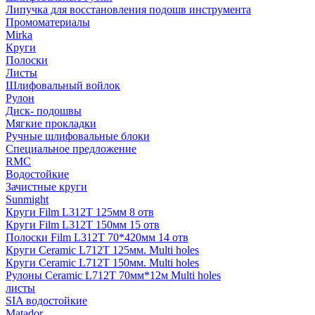
Липучка для восстановления подошв инструмента
Промоматериалы
Mirka
Круги
Полоски
Листы
Шлифовальный войлок
Рулон
Диск- подошвы
Мягкие прокладки
Ручные шлифовальные блоки
Специальное предложение
RMC
Водостойкие
Зачистные круги
Sunmight
Круги Film L312T 125мм 8 отв
Круги Film L312T 150мм 15 отв
Полоски Film L312T 70*420мм 14 отв
Круги Ceramic L712T 125мм. Multi holes
Круги Ceramic L712T 150мм. Multi holes
Рулоны Ceramic L712T 70мм*12м Multi holes
листы
SIA водостойкие
Matador