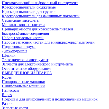
Пневматический шлифовальный инструмент
Краскораспылители бюджетные
Краскораспылители для грунтов
Краскораспылители для финишных покрытий
Сервисные пистолеты
Миникраскораспылители
Принадлежности для краскораспылителей
Быстросъёмные соединения
Наборы запасных частей
Наборы запасных частей для миникраскораспылителей
Подготовка воздуха
Диск-подошвы
Шланги
Электрический инструмент
Запчасти для электрического инструмента
Осветительное оборудование
ВЫВЕДЕННОЕ ИЗ ПРАЙСА
Rupes
Полировальные машинки
Шлифовальные машинки
Пылесосы
Rupes
Подошвы для шлифовальних и полировальных машинок
Разное
Запасные части