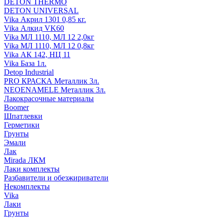
DETON THERMO
DETON UNIVERSAL
Vika Акрил 1301 0,85 кг.
Vika Алкид VK60
Vika МЛ 1110, МЛ 12 2,0кг
Vika МЛ 1110, МЛ 12 0,8кг
Vika АК 142, НЦ 11
Vika База 1л.
Detop Industrial
PRO КРАСКА Металлик 3л.
NEOENAMELE Металлик 3л.
Лакокрасочные материалы
Boomer
Шпатлевки
Герметики
Грунты
Эмали
Лак
Mirada ЛКМ
Лаки комплекты
Разбавители и обезжириватели
Некомплекты
Vika
Лаки
Грунты