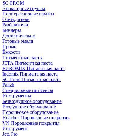
SG PROM
Эпоксидные грунты
Полиуретановые грунты
Отвердители
Разбавители
Биндеры
Дополнительно
Готовые эмали
Промо
Ёмкости
Пигментные пасты
JETA Пигментная паста
EUROMIX Пигментная паста
Indomix Пигментная паста
SG Prom Пигментные паста
Palizh
Специальные пигменты
Инструменты
Безвоздушное оборудование
Воздушное оборудование
Порошковое оборудование
Huachen Порошковые покрытия
VN Порошковые покрытия
Инструмент
Jeta Pro