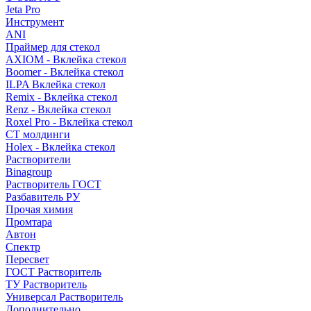
Jeta Pro
Инструмент
ANI
Праймер для стекол
AXIOM - Вклейка стекол
Boomer - Вклейка стекол
ILPA Вклейка стекол
Remix - Вклейка стекол
Renz - Вклейка стекол
Roxel Pro - Вклейка стекол
СТ молдинги
Holex - Вклейка стекол
Растворители
Binagroup
Растворитель ГОСТ
Разбавитель РУ
Прочая химия
Промтара
Автон
Спектр
Пересвет
ГОСТ Растворитель
ТУ Растворитель
Универсал Растворитель
Дополнительно