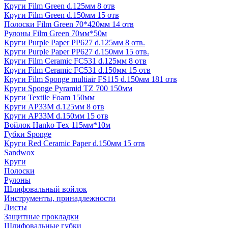
Круги Film Green d.125мм 8 отв
Круги Film Green d.150мм 15 отв
Полоски Film Green 70*420мм 14 отв
Рулоны Film Green 70мм*50м
Круги Purple Paper PP627 d.125мм 8 отв.
Круги Purple Paper PP627 d.150мм 15 отв.
Круги Film Ceramic FC531 d.125мм 8 отв
Круги Film Ceramic FC531 d.150мм 15 отв
Круги Film Sponge multiair FS115 d.150мм 181 отв
Круги Sponge Pyramid TZ 700 150мм
Круги Textile Foam 150мм
Круги AP33M d.125мм 8 отв
Круги AP33M d.150мм 15 отв
Войлок Hanko Tех 115мм*10м
Губки Sponge
Круги Red Ceramic Paper d.150мм 15 отв
Sandwox
Круги
Полоски
Рулоны
Шлифовальный войлок
Инструменты, принадлежности
Листы
Защитные прокладки
Шлифовальные губки