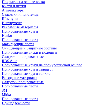
Покрытия на основе воска
Кисти и щётки
Аппликаторы
Салфетки и полотенца
Шампуни
Инструмент
Рекламные материалы
Полировальные круги
Hanko
Полировальные пасты
Матирующие пасты
Очищающие и Защитные составы
Полировальные диски и подошвы
Салфетки полировальные
RBS Auto
Полировальные круги на полиуретановой основе
Полировальные круги стандарт
Полировальные круги тонкие
Расходные материалы
Салфетки полировальные
Полировальные пасты
3М
Mirka
Полировальные пасты
Принадлежности