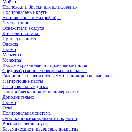
Мойка
Подложки и бруски для шлифования
Полировальные круги
Аппликаторы и микрофибра
Замена глине
Освежители воздуха
Кисточки и щетки
Принадлежности
Одежда
Промо
Menzerna
Menzerna
Высокоабразивные полировальные пасты
Среднеабразивные полировальные пасты
Финишные и антиголограммные полировальные пасты
Матирующие пасты
Полировальные диски
Защита блеска и очистка поверхности
Дополнительно
Промо
Detail
Полировальная система
Очистка и обезжиривание покрытий
Восстановление и уход
Керамические и кварцевые покрытия