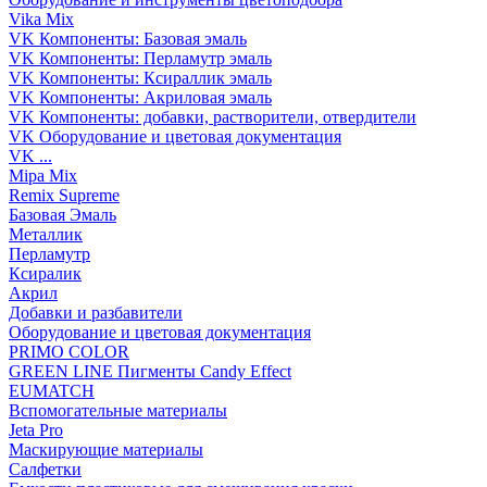
Vika Mix
VK Компоненты: Базовая эмаль
VK Компоненты: Перламутр эмаль
VK Компоненты: Ксираллик эмаль
VK Компоненты: Акриловая эмаль
VK Компоненты: добавки, растворители, отвердители
VK Оборудование и цветовая документация
VK ...
Mipa Mix
Remix Supreme
Базовая Эмаль
Металлик
Перламутр
Ксиралик
Акрил
Добавки и разбавители
Оборудование и цветовая документация
PRIMO COLOR
GREEN LINE Пигменты Candy Effect
EUMATCH
Вспомогательные материалы
Jeta Pro
Маскирующие материалы
Салфетки