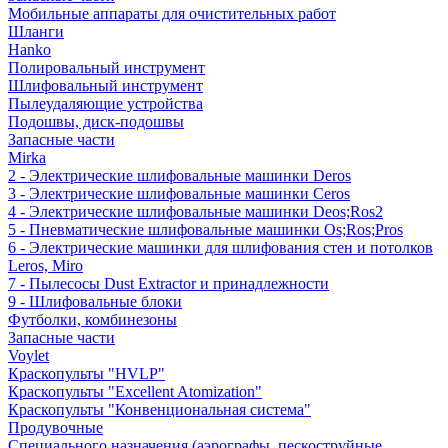
Мобильные аппараты для очистительных работ
Шланги
Hanko
Полировальный инструмент
Шлифовальный инструмент
Пылеудаляющие устройства
Подошвы, диск-подошвы
Запасные части
Mirka
2 - Электрические шлифовальные машинки Deros
3 - Электрические шлифовальные машинки Ceros
4 - Электрические шлифовальные машинки Deos;Ros2
5 - Пневматические шлифовальные машинки Os;Ros;Pros
6 - Электрические машинки для шлифования стен и потолков
Leros, Miro
7 - Пылесосы Dust Extractor и принадлежности
9 - Шлифовальные блоки
Футболки, комбинезоны
Запасные части
Voylet
Краскопульты "HVLP"
Краскопульты "Excellent Atomization"
Краскопульты "Конвенциональная система"
Продувочные
Специального назначения (аэрографы, пескоструйные,