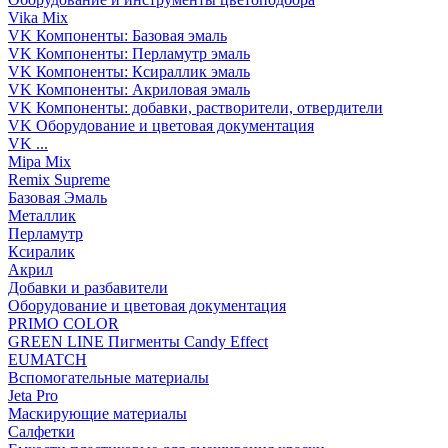
Vika Mix
VK Компоненты: Базовая эмаль
VK Компоненты: Перламутр эмаль
VK Компоненты: Ксираллик эмаль
VK Компоненты: Акриловая эмаль
VK Компоненты: добавки, растворители, отвердители
VK Оборудование и цветовая документация
VK ...
Mipa Mix
Remix Supreme
Базовая Эмаль
Металлик
Перламутр
Ксиралик
Акрил
Добавки и разбавители
Оборудование и цветовая документация
PRIMO COLOR
GREEN LINE Пигменты Candy Effect
EUMATCH
Вспомогательные материалы
Jeta Pro
Маскирующие материалы
Салфетки