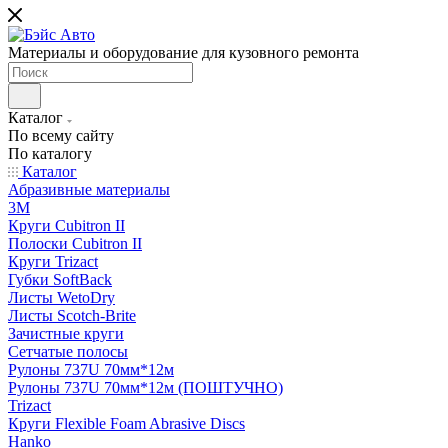
Материалы и оборудование для кузовного ремонта
Каталог
По всему сайту
По каталогу
Каталог
Абразивные материалы
3M
Круги Cubitron II
Полоски Cubitron II
Круги Trizact
Губки SoftBack
Листы WetoDry
Листы Scotch-Brite
Зачистные круги
Сетчатые полосы
Рулоны 737U 70мм*12м
Рулоны 737U 70мм*12м (ПОШТУЧНО)
Trizact
Круги Flexible Foam Abrasive Discs
Hanko