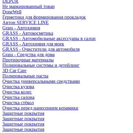
DEPUR
Не маркированный товар
DoneWell
Герметики для формирования прокладок
Автон SERVICE LINE
Grass - Автохимия
GRASS - Автокосметика
GRASS - Автомобильные аксессуары в салон
GRASS - Автохимия для моек
GRASS - Очистители для автомобиля
Grass - Средства для дома
Протирочные материалы
Полировальные системы и детейлинг
3D Car Care
Полировальные пасты
Очистка универсальными средствами
Очистка кузова
Очистка колес
Очистка салона
Очистка стёкол
Очистка перед нанесением керамики
Защитные покрытия
Защитные покрытия
Защитные покрытия
Защитные покрытия