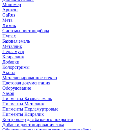
Мономер
Арикон
GaRus
Мета
Химик
Системы цветоподбора
Hymax
Базовая эмаль
Металлик
Перламутр
Ксираллик
Добавки
Колорстримы
Акрил
Металлизированное стекло
Цветовая документация
Оборудование
Nason
Пигменты Базовая эмаль
Пигменты Металлик
Пигменты Перламуртровые
Пигменты Ксиралик
Контроллер для базового покрытия
Добавки для тонирования лака
Оборудование и инструменты цветоподбора