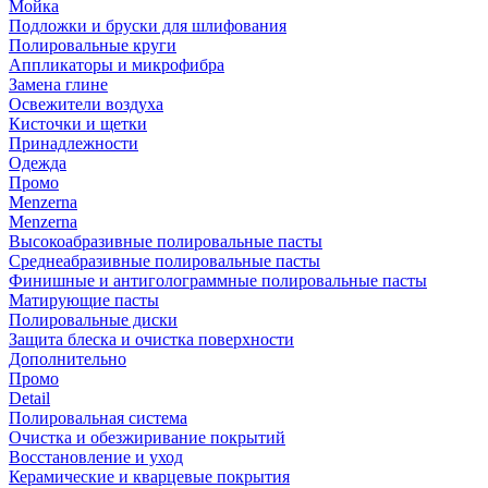
Мойка
Подложки и бруски для шлифования
Полировальные круги
Аппликаторы и микрофибра
Замена глине
Освежители воздуха
Кисточки и щетки
Принадлежности
Одежда
Промо
Menzerna
Menzerna
Высокоабразивные полировальные пасты
Среднеабразивные полировальные пасты
Финишные и антиголограммные полировальные пасты
Матирующие пасты
Полировальные диски
Защита блеска и очистка поверхности
Дополнительно
Промо
Detail
Полировальная система
Очистка и обезжиривание покрытий
Восстановление и уход
Керамические и кварцевые покрытия