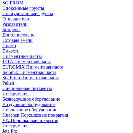
SG PROM
Эпоксидные грунты
Полиуретановые грунты
Отвердители
Разбавители
Биндеры
Дополнительно
Готовые эмали
Промо
Ёмкости
Пигментные пасты
JETA Пигментная паста
EUROMIX Пигментная паста
Indomix Пигментная паста
SG Prom Пигментные паста
Palizh
Специальные пигменты
Инструменты
Безвоздушное оборудование
Воздушное оборудование
Порошковое оборудование
Huachen Порошковые покрытия
VN Порошковые покрытия
Инструмент
Jeta Pro