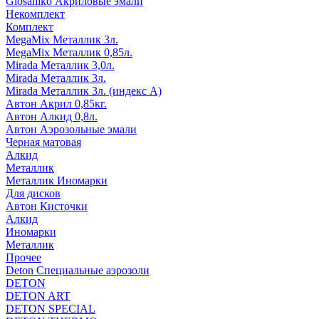
Glosaniko Акриловые эмали
Некомплект
Комплект
MegaMix Металлик 3л.
MegaMix Металлик 0,85л.
Mirada Металлик 3,0л.
Mirada Металлик 3л.
Mirada Металлик 3л. (индекс А)
Автон Акрил 0,85кг.
Автон Алкид 0,8л.
Автон Аэрозольные эмали
Черная матовая
Алкид
Металлик
Металлик Иномарки
Для дисков
Автон Кисточки
Алкид
Иномарки
Металлик
Прочее
Deton Специальные аэрозоли
DETON
DETON ART
DETON SPECIAL