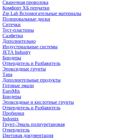
Сварочная проволока
Комфорт ХБ перчатки
Zip Lab Вспомогательные материалы
Полировальные диски
Ситечки
Тест-пластины
Салфетки
Дополнительно
Индустриальные системы
JETA Industry
Биндеры
Отвердитель и Разбавитель
Эпоксидные грунты
Тара
Дополнительные продукты
Готовые эмали
EuroMix
Биндеры
Эпоксидные и кислотные грунты
Отвердитель и Разбавитель
Пробники
Indomix
Грунт-Эмаль полиуретановая
Отвердитель
Цветовая документация