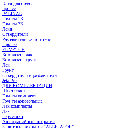
Клей для стекол
прочее
PALINAL
Грунты 1К
Грунты 2К
Лаки
Отвердители
Разбавители, очистители
Прочее
EUMATCH
Комплекты лак
Комплекты грунт
Лак
Грунт
Отвердители и разбавители
Jeta Pro
ДЛЯ КОМПЛЕКТАЦИИ
Шпатлевки
Грунты комплекты
Грунты аэрозольные
Лак комплекты
Лак
Герметики
Антигравийные покрытия
Защитные покрытия "ALLIGATOR"