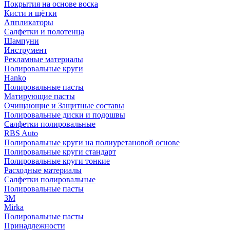
Покрытия на основе воска
Кисти и щётки
Аппликаторы
Салфетки и полотенца
Шампуни
Инструмент
Рекламные материалы
Полировальные круги
Hanko
Полировальные пасты
Матирующие пасты
Очищающие и Защитные составы
Полировальные диски и подошвы
Салфетки полировальные
RBS Auto
Полировальные круги на полиуретановой основе
Полировальные круги стандарт
Полировальные круги тонкие
Расходные материалы
Салфетки полировальные
Полировальные пасты
3М
Mirka
Полировальные пасты
Принадлежности