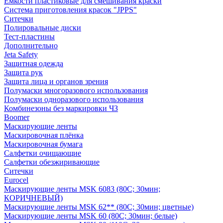
Емкости пластиковые для смешивания краски
Система приготовления красок "JPPS"
Ситечки
Полировальные диски
Тест-пластины
Дополнительно
Jeta Safety
Защитная одежда
Защита рук
Защита лица и органов зрения
Полумаски многоразового использования
Полумаски одноразового использования
Комбинезоны без маркировки ЧЗ
Boomer
Маскирующие ленты
Маскировочная плёнка
Маскировочная бумага
Салфетки очищающие
Салфетки обезжиривающие
Ситечки
Euroсel
Маскирующие ленты MSK 6083 (80С; 30мин;
КОРИЧНЕВЫЙ)
Маскирующие ленты MSK 62** (80С; 30мин; цветные)
Маскирующие ленты MSK 60 (80С; 30мин; белые)