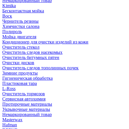
Немаркированный товар
Kimika
Бесконтактная мойка
Воск
Чернитель резины
Химчистки салона
Полироль
Мойка двигателя
Кондиционер для очистки изделий из кожи
Очиститель стекол
Очиститель следов насекомых
Очиститель битумных пятен
Очистки дисков
Очиститель следов тополинных почек
Зимние продукты
Гигиеническая обработка
Пластиковая тара
L-Ross
Очиститель тормозов
Сервисная автохимия
Протирочные материалы
Укрывочные материалы
Немаркированный товар
Masterwax
Hafman