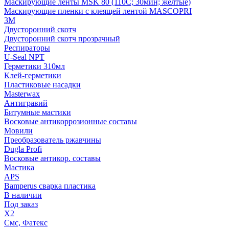
Маскирующие ленты MSK 80 (110С; 30мин; желтые)
Маскирующие пленки с клеящей лентой MASCOPRI
3M
Двусторонний скотч
Двусторонний скотч прозрачный
Респираторы
U-Seal NPT
Герметики 310мл
Клей-герметики
Пластиковые насадки
Masterwax
Антигравий
Битумные мастики
Восковые антикоррозионные составы
Мовили
Преобразователь ржавчины
Dugla Profi
Восковые антикор. составы
Мастика
APS
Bamperus сварка пластика
В наличии
Под заказ
X2
Смс, Фатекс