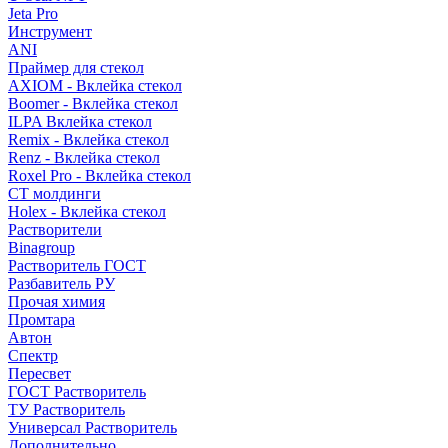
Jeta Pro
Инструмент
ANI
Праймер для стекол
AXIOM - Вклейка стекол
Boomer - Вклейка стекол
ILPA Вклейка стекол
Remix - Вклейка стекол
Renz - Вклейка стекол
Roxel Pro - Вклейка стекол
СТ молдинги
Holex - Вклейка стекол
Растворители
Binagroup
Растворитель ГОСТ
Разбавитель РУ
Прочая химия
Промтара
Автон
Спектр
Пересвет
ГОСТ Растворитель
ТУ Растворитель
Универсал Растворитель
Дополнительно