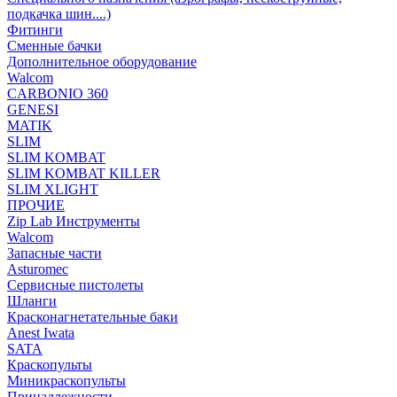
подкачка шин....)
Фитинги
Сменные бачки
Дополнительное оборудование
Walcom
CARBONIO 360
GENESI
MATIK
SLIM
SLIM KOMBAT
SLIM KOMBAT KILLER
SLIM XLIGHT
ПРОЧИЕ
Zip Lab Инструменты
Walсom
Запасные части
Asturomec
Сервисные пистолеты
Шланги
Красконагнетательные баки
Anest Iwata
SATA
Краскопульты
Миникраскопульты
Принадлежности