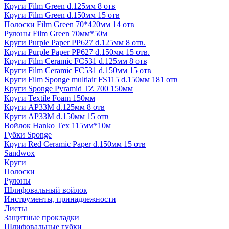
Круги Film Green d.125мм 8 отв
Круги Film Green d.150мм 15 отв
Полоски Film Green 70*420мм 14 отв
Рулоны Film Green 70мм*50м
Круги Purple Paper PP627 d.125мм 8 отв.
Круги Purple Paper PP627 d.150мм 15 отв.
Круги Film Ceramic FC531 d.125мм 8 отв
Круги Film Ceramic FC531 d.150мм 15 отв
Круги Film Sponge multiair FS115 d.150мм 181 отв
Круги Sponge Pyramid TZ 700 150мм
Круги Textile Foam 150мм
Круги AP33M d.125мм 8 отв
Круги AP33M d.150мм 15 отв
Войлок Hanko Tех 115мм*10м
Губки Sponge
Круги Red Ceramic Paper d.150мм 15 отв
Sandwox
Круги
Полоски
Рулоны
Шлифовальный войлок
Инструменты, принадлежности
Листы
Защитные прокладки
Шлифовальные губки