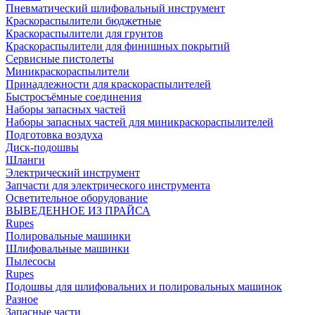
Пневматический шлифовальный инструмент
Краскораспылители бюджетные
Краскораспылители для грунтов
Краскораспылители для финишных покрытий
Сервисные пистолеты
Миникраскораспылители
Принадлежности для краскораспылителей
Быстросъёмные соединения
Наборы запасных частей
Наборы запасных частей для миникраскораспылителей
Подготовка воздуха
Диск-подошвы
Шланги
Электрический инструмент
Запчасти для электрического инструмента
Осветительное оборудование
ВЫВЕДЕННОЕ ИЗ ПРАЙСА
Rupes
Полировальные машинки
Шлифовальные машинки
Пылесосы
Rupes
Подошвы для шлифовальних и полировальных машинок
Разное
Запасные части