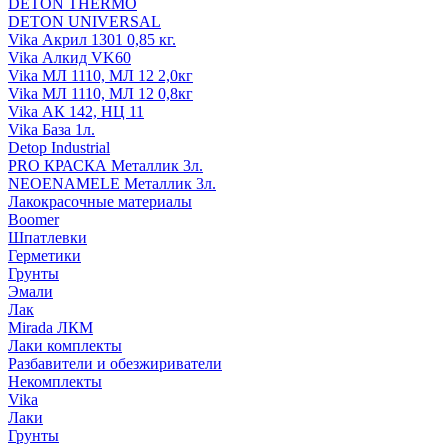
DETON THERMO
DETON UNIVERSAL
Vika Акрил 1301 0,85 кг.
Vika Алкид VK60
Vika МЛ 1110, МЛ 12 2,0кг
Vika МЛ 1110, МЛ 12 0,8кг
Vika АК 142, НЦ 11
Vika База 1л.
Detop Industrial
PRO КРАСКА Металлик 3л.
NEOENAMELE Металлик 3л.
Лакокрасочные материалы
Boomer
Шпатлевки
Герметики
Грунты
Эмали
Лак
Mirada ЛКМ
Лаки комплекты
Разбавители и обезжириватели
Некомплекты
Vika
Лаки
Грунты