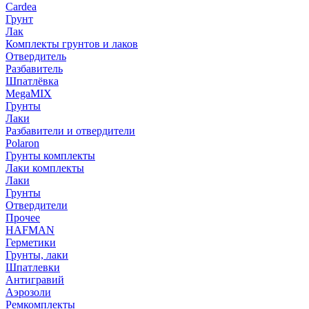
Cardea
Грунт
Лак
Комплекты грунтов и лаков
Отвердитель
Разбавитель
Шпатлёвка
MegaMIX
Грунты
Лаки
Разбавители и отвердители
Polaron
Грунты комплекты
Лаки комплекты
Лаки
Грунты
Отвердители
Прочее
HAFMAN
Герметики
Грунты, лаки
Шпатлевки
Антигравий
Аэрозоли
Ремкомплекты