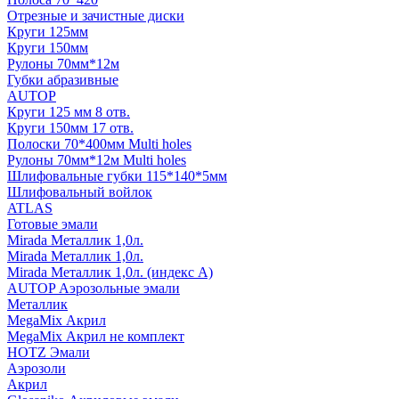
Отрезные и зачистные диски
Круги 125мм
Круги 150мм
Рулоны 70мм*12м
Губки абразивные
AUTOP
Круги 125 мм 8 отв.
Круги 150мм 17 отв.
Полоски 70*400мм Multi holes
Рулоны 70мм*12м Multi holes
Шлифовальные губки 115*140*5мм
Шлифовальный войлок
ATLAS
Готовые эмали
Mirada Металлик 1,0л.
Mirada Металлик 1,0л.
Mirada Металлик 1,0л. (индекс А)
AUTOP Аэрозольные эмали
Металлик
MegaMix Акрил
MegaMix Акрил не комплект
HOTZ Эмали
Аэрозоли
Акрил