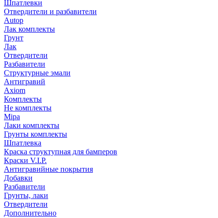
Шпатлевки
Отвердители и разбавители
Autop
Лак комплекты
Грунт
Лак
Отвердители
Разбавители
Структурные эмали
Антигравий
Axiom
Комплекты
Не комплекты
Mipa
Лаки комплекты
Грунты комплекты
Шпатлевка
Краска структупная для бамперов
Краски V.I.P.
Антигравийные покрытия
Добавки
Разбавители
Грунты, лаки
Отвердители
Дополнительно