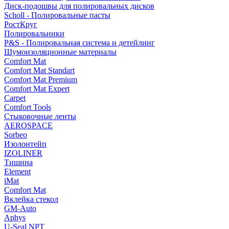
Диск-подошвы для полировальных дисков
Scholl - Полировальные пасты
РостКруг
Полировальники
P&S - Полировальная система и детейлинг
Шумоизоляционные материалы
Comfort Mat
Comfort Mat Standart
Comfort Mat Premium
Comfort Mat Expert
Carpet
Comfort Tools
Стыковочные ленты
AEROSPACE
Sorbeo
Изолонтейп
IZOLINER
Тишина
Element
iMat
Comfort Mat
Вклейка стекол
GM-Auto
Aphys
U-Seal NPT