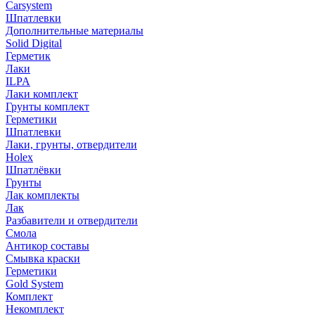
Carsystem
Шпатлевки
Дополнительные материалы
Solid Digital
Герметик
Лаки
ILPA
Лаки комплект
Грунты комплект
Герметики
Шпатлевки
Лаки, грунты, отвердители
Holex
Шпатлёвки
Грунты
Лак комплекты
Лак
Разбавители и отвердители
Смола
Антикор составы
Смывка краски
Герметики
Gold System
Комплект
Некомплект