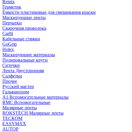
Remix
Герметик
Ёмкости пластиковые для смешивания краски
Маскирующие ленты
Перчатки
Сварочная проволока
Carfit
Кабельные стяжки
GoGrip
Holex
Маскирующие материалы
Полировальные круги
Ситечки
Лента Двусторонняя
Салфетки
Прочее
Русский мастер
Гальванохим
А1 Вспомогательные материалы
RMC Вспомогательные
Малярные ленты
ROKSTECH Малярные ленты
ТЕСКОМ
EASYMAX
AUTOP