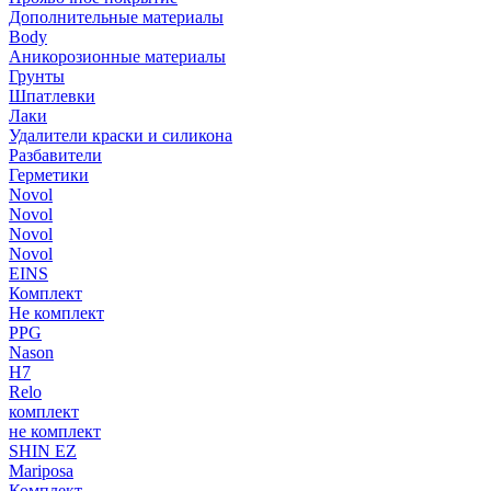
Дополнительные материалы
Body
Аникорозионные материалы
Грунты
Шпатлевки
Лаки
Удалители краски и силикона
Разбавители
Герметики
Novol
Novol
Novol
Novol
EINS
Комплект
Не комплект
PPG
Nason
H7
Relo
комплект
не комплект
SHIN EZ
Mariposa
Комплект