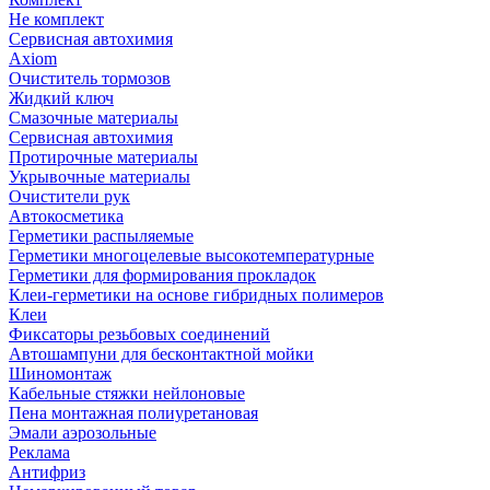
Не комплект
Сервисная автохимия
Axiom
Очиститель тормозов
Жидкий ключ
Смазочные материалы
Сервисная автохимия
Протирочные материалы
Укрывочные материалы
Очистители рук
Автокосметика
Герметики распыляемые
Герметики многоцелевые высокотемпературные
Герметики для формирования прокладок
Клеи-герметики на основе гибридных полимеров
Клеи
Фиксаторы резьбовых соединений
Автошампуни для бесконтактной мойки
Шиномонтаж
Кабельные стяжки нейлоновые
Пена монтажная полиуретановая
Эмали аэрозольные
Реклама
Антифриз