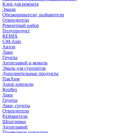
Клеи для ремонта
Эмали
Обезжириватели, разбавители
Отвердители
Ремонтный набор
Полупродукт
REMIX
GM-Auto
Автон
Лаки
Грунты
Антигравий и мовиль
Эмаль для суппортов
Дополнительные продукты
ПакХим
Autop аэрозоли
Reoflex
Лаки
Грунты
Лаки, грунты
Отвердители
Разбавители
Шпатлевки
Антигравий
Проявочное покрытие