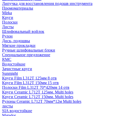
Липучка для восстановления подошв инструмента
Промоматериалы
Mirka
Круги
Полоски
Листы
Шлифовальный войлок
Рулон
Диск- подошвы
Мягкие прокладки
Ручные шлифовальные блоки
Специальное предложение
RMC
Водостойкие
Зачистные круги
Sunmight
Круги Film L312T 125мм 8 отв
Круги Film L312T 150мм 15 отв
Полоски Film L312T 70*420мм 14 отв
Круги Ceramic L712T 125мм. Multi holes
Круги Ceramic L712T 150мм. Multi holes
Рулоны Ceramic L712T 70мм*12м Multi holes
листы
SIA водостойкие
Matador