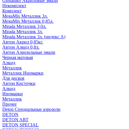
Glosaniko Акриловые эмали
Некомплект
Комплект
MegaMix Металлик 3л.
MegaMix Металлик 0,85л.
Mirada Металлик 3,0л.
Mirada Металлик 3л.
Mirada Металлик 3л. (индекс А)
Автон Акрил 0,85кг.
Автон Алкид 0,8л.
Автон Аэрозольные эмали
Черная матовая
Алкид
Металлик
Металлик Иномарки
Для дисков
Автон Кисточки
Алкид
Иномарки
Металлик
Прочее
Deton Специальные аэрозоли
DETON
DETON ART
DETON SPECIAL