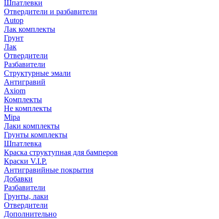
Шпатлевки
Отвердители и разбавители
Autop
Лак комплекты
Грунт
Лак
Отвердители
Разбавители
Структурные эмали
Антигравий
Axiom
Комплекты
Не комплекты
Mipa
Лаки комплекты
Грунты комплекты
Шпатлевка
Краска структупная для бамперов
Краски V.I.P.
Антигравийные покрытия
Добавки
Разбавители
Грунты, лаки
Отвердители
Дополнительно