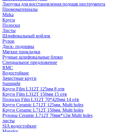
Липучка для восстановления подошв инструмента
Промоматериалы
Mirka
Круги
Полоски
Листы
Шлифовальный войлок
Рулон
Диск- подошвы
Мягкие прокладки
Ручные шлифовальные блоки
Специальное предложение
RMC
Водостойкие
Зачистные круги
Sunmight
Круги Film L312T 125мм 8 отв
Круги Film L312T 150мм 15 отв
Полоски Film L312T 70*420мм 14 отв
Круги Ceramic L712T 125мм. Multi holes
Круги Ceramic L712T 150мм. Multi holes
Рулоны Ceramic L712T 70мм*12м Multi holes
листы
SIA водостойкие
Matador