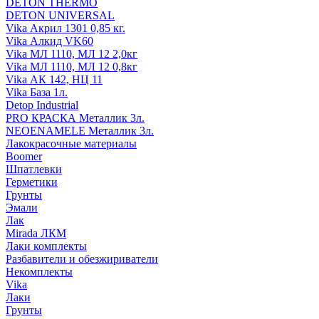
DETON THERMO
DETON UNIVERSAL
Vika Акрил 1301 0,85 кг.
Vika Алкид VK60
Vika МЛ 1110, МЛ 12 2,0кг
Vika МЛ 1110, МЛ 12 0,8кг
Vika АК 142, НЦ 11
Vika База 1л.
Detop Industrial
PRO КРАСКА Металлик 3л.
NEOENAMELE Металлик 3л.
Лакокрасочные материалы
Boomer
Шпатлевки
Герметики
Грунты
Эмали
Лак
Mirada ЛКМ
Лаки комплекты
Разбавители и обезжириватели
Некомплекты
Vika
Лаки
Грунты