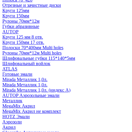
Отрезные и зачистные диски
Круги 125мм
Круги 150мм
Рулоны 70мм*12м
Губки абразивные
AUTOP
Круги 125 мм 8 отв.
Круги 150мм 17 отв.
Полоски 70*400мм Multi holes
Рулоны 70мм*12м Multi holes
Шлифовальные губки 115*140*5мм
Шлифовальный войлок
ATLAS
Готовые эмали
Mirada Металлик 1,0л.
Mirada Металлик 1,0л.
Mirada Металлик 1,0л. (индекс А)
AUTOP Аэрозольные эмали
Металлик
MegaMix Акрил
MegaMix Акрил не комплект
HOTZ Эмали
Аэрозоли
Акрил