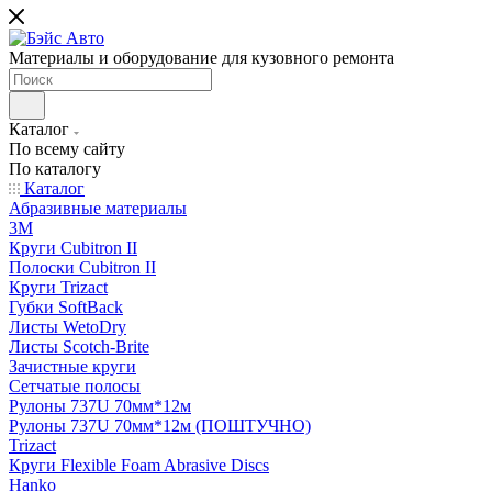
Материалы и оборудование для кузовного ремонта
Каталог
По всему сайту
По каталогу
Каталог
Абразивные материалы
3M
Круги Cubitron II
Полоски Cubitron II
Круги Trizact
Губки SoftBack
Листы WetoDry
Листы Scotch-Brite
Зачистные круги
Сетчатые полосы
Рулоны 737U 70мм*12м
Рулоны 737U 70мм*12м (ПОШТУЧНО)
Trizact
Круги Flexible Foam Abrasive Discs
Hanko