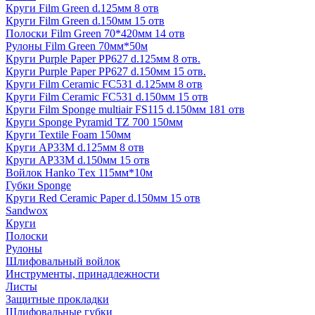
Круги Film Green d.125мм 8 отв
Круги Film Green d.150мм 15 отв
Полоски Film Green 70*420мм 14 отв
Рулоны Film Green 70мм*50м
Круги Purple Paper PP627 d.125мм 8 отв.
Круги Purple Paper PP627 d.150мм 15 отв.
Круги Film Ceramic FC531 d.125мм 8 отв
Круги Film Ceramic FC531 d.150мм 15 отв
Круги Film Sponge multiair FS115 d.150мм 181 отв
Круги Sponge Pyramid TZ 700 150мм
Круги Textile Foam 150мм
Круги AP33M d.125мм 8 отв
Круги AP33M d.150мм 15 отв
Войлок Hanko Tех 115мм*10м
Губки Sponge
Круги Red Ceramic Paper d.150мм 15 отв
Sandwox
Круги
Полоски
Рулоны
Шлифовальный войлок
Инструменты, принадлежности
Листы
Защитные прокладки
Шлифовальные губки