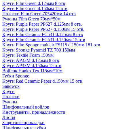
Круги Film Green d.125мм 8 отв
Круги Film Green d.150мм 15 отв
Полоски Film Green 70*420мм 14 отв
Рулоны Film Green 70мм*50м
Круги Purple Paper PP627 d.125мм 8 отв.
Круги Purple Paper PP627 d.150мм 15 отв.
Круги Film Ceramic FC531 d.125мм 8 отв
Круги Film Ceramic FC531 d.150мм 15 отв
Круги Film Sponge multiair FS115 d.150мм 181 отв
Круги Sponge Pyramid TZ 700 150мм
Круги Textile Foam 150мм
Круги AP33M d.125мм 8 отв
Круги AP33M d.150мм 15 отв
Войлок Hanko Tех 115мм*10м
Губки Sponge
Круги Red Ceramic Paper d.150мм 15 отв
Sandwox
Круги
Полоски
Рулоны
Шлифовальный войлок
Инструменты, принадлежности
Листы
Защитные прокладки
Шлифовальные губки