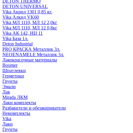
DETON THERMO
DETON UNIVERSAL
Vika Акрил 1301 0,85 кг.
Vika Алкид VK60
Vika МЛ 1110, МЛ 12 2,0кг
Vika МЛ 1110, МЛ 12 0,8кг
Vika АК 142, НЦ 11
Vika База 1л.
Detop Industrial
PRO КРАСКА Металлик 3л.
NEOENAMELE Металлик 3л.
Лакокрасочные материалы
Boomer
Шпатлевки
Герметики
Грунты
Эмали
Лак
Mirada ЛКМ
Лаки комплекты
Разбавители и обезжириватели
Некомплекты
Vika
Лаки
Грунты