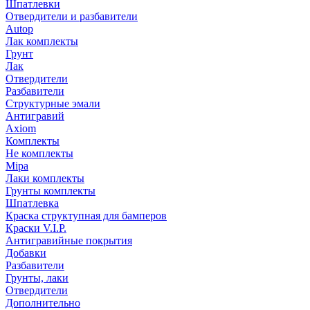
Шпатлевки
Отвердители и разбавители
Autop
Лак комплекты
Грунт
Лак
Отвердители
Разбавители
Структурные эмали
Антигравий
Axiom
Комплекты
Не комплекты
Mipa
Лаки комплекты
Грунты комплекты
Шпатлевка
Краска структупная для бамперов
Краски V.I.P.
Антигравийные покрытия
Добавки
Разбавители
Грунты, лаки
Отвердители
Дополнительно