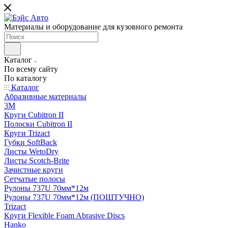
Материалы и оборудование для кузовного ремонта
Каталог
По всему сайту
По каталогу
Каталог
Абразивные материалы
3M
Круги Cubitron II
Полоски Cubitron II
Круги Trizact
Губки SoftBack
Листы WetoDry
Листы Scotch-Brite
Зачистные круги
Сетчатые полосы
Рулоны 737U 70мм*12м
Рулоны 737U 70мм*12м (ПОШТУЧНО)
Trizact
Круги Flexible Foam Abrasive Discs
Hanko