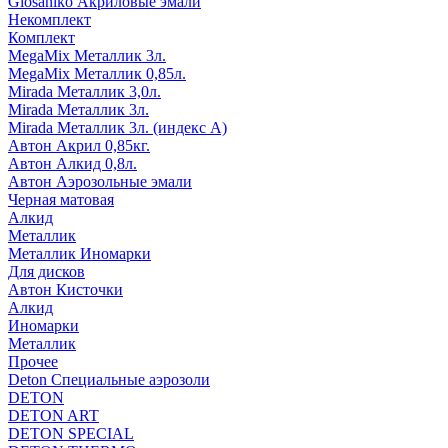
Glosaniko Акриловые эмали
Некомплект
Комплект
MegaMix Металлик 3л.
MegaMix Металлик 0,85л.
Mirada Металлик 3,0л.
Mirada Металлик 3л.
Mirada Металлик 3л. (индекс А)
Автон Акрил 0,85кг.
Автон Алкид 0,8л.
Автон Аэрозольные эмали
Черная матовая
Алкид
Металлик
Металлик Иномарки
Для дисков
Автон Кисточки
Алкид
Иномарки
Металлик
Прочее
Deton Специальные аэрозоли
DETON
DETON ART
DETON SPECIAL