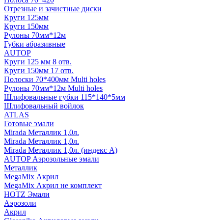
Отрезные и зачистные диски
Круги 125мм
Круги 150мм
Рулоны 70мм*12м
Губки абразивные
AUTOP
Круги 125 мм 8 отв.
Круги 150мм 17 отв.
Полоски 70*400мм Multi holes
Рулоны 70мм*12м Multi holes
Шлифовальные губки 115*140*5мм
Шлифовальный войлок
ATLAS
Готовые эмали
Mirada Металлик 1,0л.
Mirada Металлик 1,0л.
Mirada Металлик 1,0л. (индекс А)
AUTOP Аэрозольные эмали
Металлик
MegaMix Акрил
MegaMix Акрил не комплект
HOTZ Эмали
Аэрозоли
Акрил