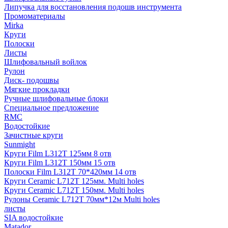
Липучка для восстановления подошв инструмента
Промоматериалы
Mirka
Круги
Полоски
Листы
Шлифовальный войлок
Рулон
Диск- подошвы
Мягкие прокладки
Ручные шлифовальные блоки
Специальное предложение
RMC
Водостойкие
Зачистные круги
Sunmight
Круги Film L312T 125мм 8 отв
Круги Film L312T 150мм 15 отв
Полоски Film L312T 70*420мм 14 отв
Круги Ceramic L712T 125мм. Multi holes
Круги Ceramic L712T 150мм. Multi holes
Рулоны Ceramic L712T 70мм*12м Multi holes
листы
SIA водостойкие
Matador