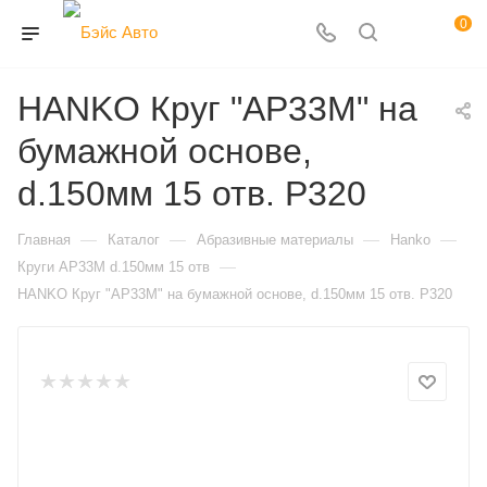
0
HANKO Круг "AP33M" на
бумажной основе,
d.150мм 15 отв. Р320
—
—
—
—
Главная
Каталог
Абразивные материалы
Hanko
—
Круги AP33M d.150мм 15 отв
HANKO Круг "AP33M" на бумажной основе, d.150мм 15 отв. Р320