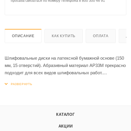
просьба связаться по номеру телефона 8 800 300 46 91
ОПИСАНИЕ
КАК КУПИТЬ
ОПЛАТА
Д
Шлифовальные диски на латексной бумажной основе (150
мм, 15 отверстий). Абразивный материал AP33M прекрасно
подходит для всех видов шлифовальных работ.
Содержание в бумаге латексной пропитки делает абразив
мягким и эластичным. HANKO YELLOW PAPER AP33M
крепятся к подошве с помощью липучки Velcro.
КАТАЛОГ
АКЦИИ