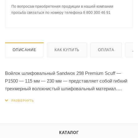
По вопросам приобретения продукции в нашей компании
просьба связаться по номеру телефона 8 800 300 46 91
ОПИСАНИЕ
КАК КУПИТЬ
ОПЛАТА
Д
Войлок шлифовальный Sandwox 298 Premium Scuff —
P1500 — 115 мм — 230 мм — представляет собой гибкий
трехмерный волокнистый шлифовальный материал.
Благодаря своей особой структуре хорошо работает на
профилированной поверхности и дает отличные
результаты. Идеально подходит для матирования
труднодоступных мест, новых деталей, заводских
грунтовок и создания отличной основы для следующего
КАТАЛОГ
слоя лака.