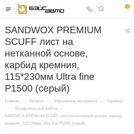
0
SANDWOX PREMIUM
SCUFF лист на
нетканной основе,
карбид кремния,
115*230мм Ultra fine
Р1500 (серый)
—
—
—
Главная
Каталог
Абразивные материалы
Sandwox
—
—
Шлифовальный войлок
SANDWOX PREMIUM SCUFF лист на нетканной основе, карбид
кремния, 115*230мм Ultra fine Р1500 (серый)