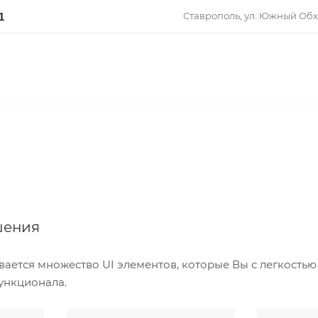
Ставрополь, ул. Южный Обх
1
шения
ется множество UI элементов, которые Вы с легкостью 
ункционала.