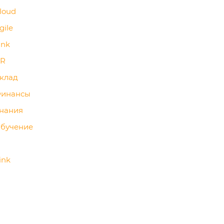
loud
gile
ink
HR
клад
Финансы
Знания
Обучение
ink