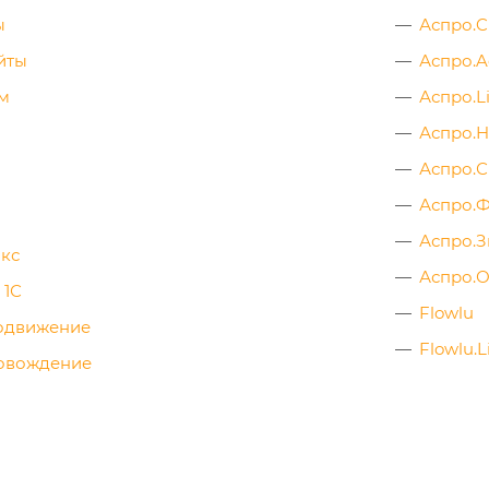
ы
Аспро.C
йты
Аспро.A
ам
Аспро.L
Аспро.
Аспро.С
Аспро.
Аспро.
икс
Аспро.
 1С
Flowlu
одвижение
Flowlu.L
овождение