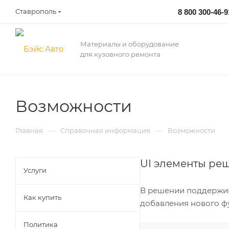
Ставрополь
8 800 300-46-9
Материалы и оборудование
для кузовного ремонта
Возможности
—
—
Главная
Справочная информация
Возможности
UI элементы ре
Услуги
В решении поддержива
Как купить
добавления нового ф
Политика