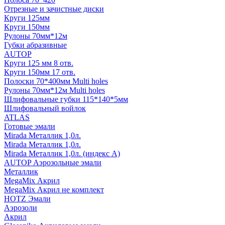
Отрезные и зачистные диски
Круги 125мм
Круги 150мм
Рулоны 70мм*12м
Губки абразивные
AUTOP
Круги 125 мм 8 отв.
Круги 150мм 17 отв.
Полоски 70*400мм Multi holes
Рулоны 70мм*12м Multi holes
Шлифовальные губки 115*140*5мм
Шлифовальный войлок
ATLAS
Готовые эмали
Mirada Металлик 1,0л.
Mirada Металлик 1,0л.
Mirada Металлик 1,0л. (индекс А)
AUTOP Аэрозольные эмали
Металлик
MegaMix Акрил
MegaMix Акрил не комплект
HOTZ Эмали
Аэрозоли
Акрил