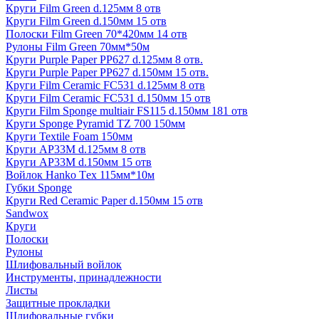
Круги Film Green d.125мм 8 отв
Круги Film Green d.150мм 15 отв
Полоски Film Green 70*420мм 14 отв
Рулоны Film Green 70мм*50м
Круги Purple Paper PP627 d.125мм 8 отв.
Круги Purple Paper PP627 d.150мм 15 отв.
Круги Film Ceramic FC531 d.125мм 8 отв
Круги Film Ceramic FC531 d.150мм 15 отв
Круги Film Sponge multiair FS115 d.150мм 181 отв
Круги Sponge Pyramid TZ 700 150мм
Круги Textile Foam 150мм
Круги AP33M d.125мм 8 отв
Круги AP33M d.150мм 15 отв
Войлок Hanko Tех 115мм*10м
Губки Sponge
Круги Red Ceramic Paper d.150мм 15 отв
Sandwox
Круги
Полоски
Рулоны
Шлифовальный войлок
Инструменты, принадлежности
Листы
Защитные прокладки
Шлифовальные губки