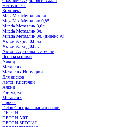
Glosaniko Акриловые эмали
Некомплект
Комплект
MegaMix Металлик 3л.
MegaMix Металлик 0,85л.
Mirada Металлик 3,0л.
Mirada Металлик 3л.
Mirada Металлик 3л. (индекс А)
Автон Акрил 0,85кг.
Автон Алкид 0,8л.
Автон Аэрозольные эмали
Черная матовая
Алкид
Металлик
Металлик Иномарки
Для дисков
Автон Кисточки
Алкид
Иномарки
Металлик
Прочее
Deton Специальные аэрозоли
DETON
DETON ART
DETON SPECIAL