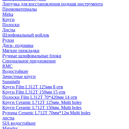
Липучка для восстановления подошв инструмента
Промоматериалы
Mirka
Круги
Полоски
Листы
Шлифовальный войлок
Рулон
Диск- подошвы
Мягкие прокладки
Ручные шлифовальные блоки
Специальное предложение
RMC
Водостойкие
Зачистные круги
Sunmight
Круги Film L312T 125мм 8 отв
Круги Film L312T 150мм 15 отв
Полоски Film L312T 70*420мм 14 отв
Круги Ceramic L712T 125мм. Multi holes
Круги Ceramic L712T 150мм. Multi holes
Рулоны Ceramic L712T 70мм*12м Multi holes
листы
SIA водостойкие
Matador