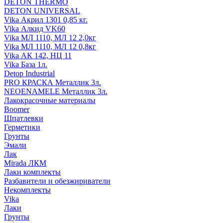
DETON THERMO
DETON UNIVERSAL
Vika Акрил 1301 0,85 кг.
Vika Алкид VK60
Vika МЛ 1110, МЛ 12 2,0кг
Vika МЛ 1110, МЛ 12 0,8кг
Vika АК 142, НЦ 11
Vika База 1л.
Detop Industrial
PRO КРАСКА Металлик 3л.
NEOENAMELE Металлик 3л.
Лакокрасочные материалы
Boomer
Шпатлевки
Герметики
Грунты
Эмали
Лак
Mirada ЛКМ
Лаки комплекты
Разбавители и обезжириватели
Некомплекты
Vika
Лаки
Грунты