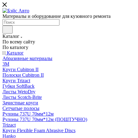
Материалы и оборудование для кузовного ремонта
Каталог
По всему сайту
По каталогу
Каталог
Абразивные материалы
3M
Круги Cubitron II
Полоски Cubitron II
Круги Trizact
Губки SoftBack
Листы WetoDry
Листы Scotch-Brite
Зачистные круги
Сетчатые полосы
Рулоны 737U 70мм*12м
Рулоны 737U 70мм*12м (ПОШТУЧНО)
Trizact
Круги Flexible Foam Abrasive Discs
Hanko