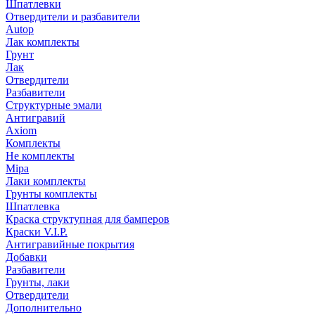
Шпатлевки
Отвердители и разбавители
Autop
Лак комплекты
Грунт
Лак
Отвердители
Разбавители
Структурные эмали
Антигравий
Axiom
Комплекты
Не комплекты
Mipa
Лаки комплекты
Грунты комплекты
Шпатлевка
Краска структупная для бамперов
Краски V.I.P.
Антигравийные покрытия
Добавки
Разбавители
Грунты, лаки
Отвердители
Дополнительно