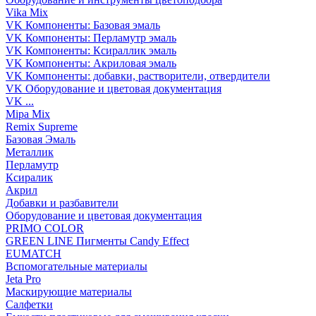
Vika Mix
VK Компоненты: Базовая эмаль
VK Компоненты: Перламутр эмаль
VK Компоненты: Ксираллик эмаль
VK Компоненты: Акриловая эмаль
VK Компоненты: добавки, растворители, отвердители
VK Оборудование и цветовая документация
VK ...
Mipa Mix
Remix Supreme
Базовая Эмаль
Металлик
Перламутр
Ксиралик
Акрил
Добавки и разбавители
Оборудование и цветовая документация
PRIMO COLOR
GREEN LINE Пигменты Candy Effect
EUMATCH
Вспомогательные материалы
Jeta Pro
Маскирующие материалы
Салфетки