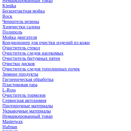
Немаркированный товар
Kimika
Бесконтактная мойка
Воск
Чернитель резины
Химчистки салона
Полироль
Мойка двигателя
Кондиционер для очистки изделий из кожи
Очиститель стекол
Очиститель следов насекомых
Очиститель битумных пятен
Очистки дисков
Очиститель следов тополинных почек
Зимние продукты
Гигиеническая обработка
Пластиковая тара
L-Ross
Очиститель тормозов
Сервисная автохимия
Протирочные материалы
Укрывочные материалы
Немаркированный товар
Masterwax
Hafman