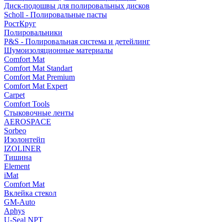
Диск-подошвы для полировальных дисков
Scholl - Полировальные пасты
РостКруг
Полировальники
P&S - Полировальная система и детейлинг
Шумоизоляционные материалы
Comfort Mat
Comfort Mat Standart
Comfort Mat Premium
Comfort Mat Expert
Carpet
Comfort Tools
Стыковочные ленты
AEROSPACE
Sorbeo
Изолонтейп
IZOLINER
Тишина
Element
iMat
Comfort Mat
Вклейка стекол
GM-Auto
Aphys
U-Seal NPT