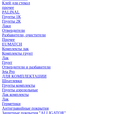
Клей для стекол
прочее
PALINAL
Грунты 1К
Грунты 2К
Лаки
Отвердители
Разбавители, очистители
Прочее
EUMATCH
Комплекты лак
Комплекты грунт
Лак
Грунт
Отвердители и разбавители
Jeta Pro
ДЛЯ КОМПЛЕКТАЦИИ
Шпатлевки
Грунты комплекты
Грунты аэрозольные
Лак комплекты
Лак
Герметики
Антигравийные покрытия
Защитные покрытия "ALLIGATOR"