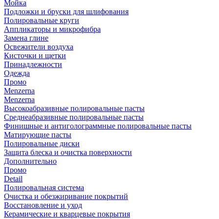
Мойка
Подложки и бруски для шлифования
Полировальные круги
Аппликаторы и микрофибра
Замена глине
Освежители воздуха
Кисточки и щетки
Принадлежности
Одежда
Промо
Menzerna
Menzerna
Высокоабразивные полировальные пасты
Среднеабразивные полировальные пасты
Финишные и антиголограммные полировальные пасты
Матирующие пасты
Полировальные диски
Защита блеска и очистка поверхности
Дополнительно
Промо
Detail
Полировальная система
Очистка и обезжиривание покрытий
Восстановление и уход
Керамические и кварцевые покрытия