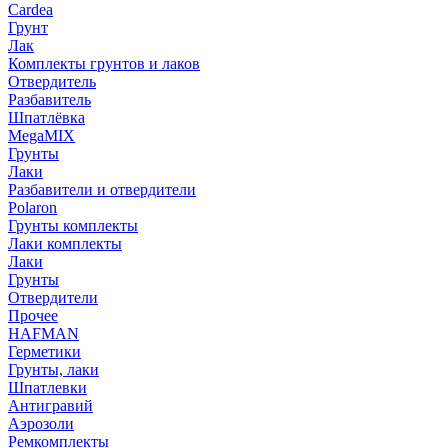
Cardea
Грунт
Лак
Комплекты грунтов и лаков
Отвердитель
Разбавитель
Шпатлёвка
MegaMIX
Грунты
Лаки
Разбавители и отвердители
Polaron
Грунты комплекты
Лаки комплекты
Лаки
Грунты
Отвердители
Прочее
HAFMAN
Герметики
Грунты, лаки
Шпатлевки
Антигравий
Аэрозоли
Ремкомплекты