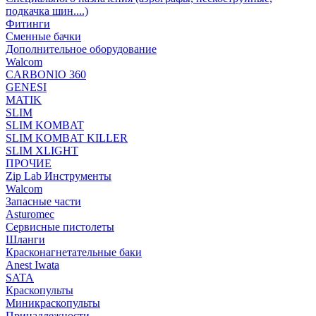
подкачка шин....)
Фитинги
Сменные бачки
Дополнительное оборудование
Walcom
CARBONIO 360
GENESI
MATIK
SLIM
SLIM KOMBAT
SLIM KOMBAT KILLER
SLIM XLIGHT
ПРОЧИЕ
Zip Lab Инструменты
Walсom
Запасные части
Asturomec
Сервисные пистолеты
Шланги
Красконагнетательные баки
Anest Iwata
SATA
Краскопульты
Миникраскопульты
Принадлежности