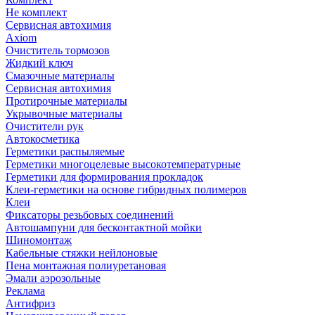
Не комплект
Сервисная автохимия
Axiom
Очиститель тормозов
Жидкий ключ
Смазочные материалы
Сервисная автохимия
Протирочные материалы
Укрывочные материалы
Очистители рук
Автокосметика
Герметики распыляемые
Герметики многоцелевые высокотемпературные
Герметики для формирования прокладок
Клеи-герметики на основе гибридных полимеров
Клеи
Фиксаторы резьбовых соединений
Автошампуни для бесконтактной мойки
Шиномонтаж
Кабельные стяжки нейлоновые
Пена монтажная полиуретановая
Эмали аэрозольные
Реклама
Антифриз