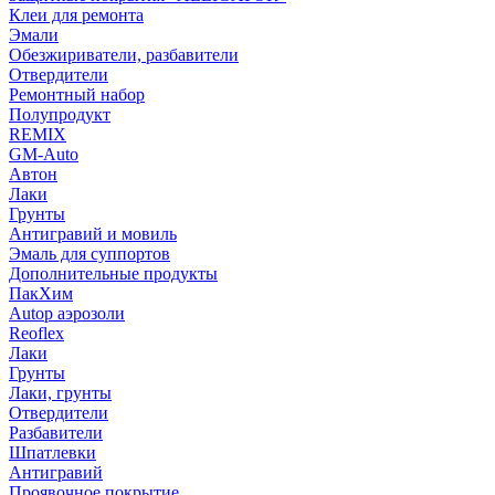
Клеи для ремонта
Эмали
Обезжириватели, разбавители
Отвердители
Ремонтный набор
Полупродукт
REMIX
GM-Auto
Автон
Лаки
Грунты
Антигравий и мовиль
Эмаль для суппортов
Дополнительные продукты
ПакХим
Autop аэрозоли
Reoflex
Лаки
Грунты
Лаки, грунты
Отвердители
Разбавители
Шпатлевки
Антигравий
Проявочное покрытие