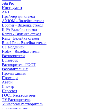
Jeta Pro
Инструмент
ANI
Праймер для стекол
AXIOM - Вклейка стекол
Boomer - Вклейка стекол
ILPA Вклейка стекол
Remix - Вклейка стекол
Renz - Вклейка стекол
Roxel Pro - Вклейка стекол
СТ молдинги
Holex - Вклейка стекол
Растворители
Binagroup
Растворитель ГОСТ
Разбавитель РУ
Прочая химия
Промтара
Автон
Спектр
Пересвет
ГОСТ Растворитель
ТУ Растворитель
Универсал Растворитель
Дополнительно