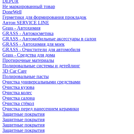
DEPUR
Не маркированный товар
DoneWell
Герметики для формирования прокладок
Автон SERVICE LINE
Grass - Автохимия
GRASS - Автокосметика
GRASS - Автомобильные аксессуары в салон
GRASS - Автохимия для моек
GRASS - Очистители для автомобиля
Grass - Средства для дома
Протирочные материалы
Полировальные системы и детейлинг
3D Car Care
Полировальные пасты
Очистка универсальными средствами
Очистка кузова
Очистка колес
Очистка салона
Очистка стёкол
Очистка перед нанесением керамики
Защитные покрытия
Защитные покрытия
Защитные покрытия
Защитные покрытия