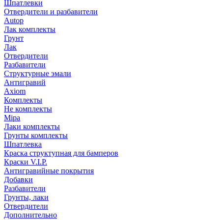
Шпатлевки
Отвердители и разбавители
Autop
Лак комплекты
Грунт
Лак
Отвердители
Разбавители
Структурные эмали
Антигравий
Axiom
Комплекты
Не комплекты
Mipa
Лаки комплекты
Грунты комплекты
Шпатлевка
Краска структупная для бамперов
Краски V.I.P.
Антигравийные покрытия
Добавки
Разбавители
Грунты, лаки
Отвердители
Дополнительно