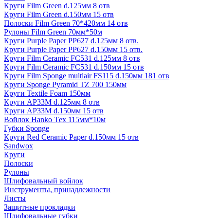
Круги Film Green d.125мм 8 отв
Круги Film Green d.150мм 15 отв
Полоски Film Green 70*420мм 14 отв
Рулоны Film Green 70мм*50м
Круги Purple Paper PP627 d.125мм 8 отв.
Круги Purple Paper PP627 d.150мм 15 отв.
Круги Film Ceramic FC531 d.125мм 8 отв
Круги Film Ceramic FC531 d.150мм 15 отв
Круги Film Sponge multiair FS115 d.150мм 181 отв
Круги Sponge Pyramid TZ 700 150мм
Круги Textile Foam 150мм
Круги AP33M d.125мм 8 отв
Круги AP33M d.150мм 15 отв
Войлок Hanko Tех 115мм*10м
Губки Sponge
Круги Red Ceramic Paper d.150мм 15 отв
Sandwox
Круги
Полоски
Рулоны
Шлифовальный войлок
Инструменты, принадлежности
Листы
Защитные прокладки
Шлифовальные губки