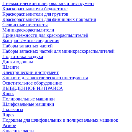
Пневматический шлифовальный инструмент
Краскораспылители бюджетные
Краскораспылители для грунтов
Краскораспылители для финишных покрытий
Сервисные пистолеты
Миникраскораспылители
Принадлежности для краскораспылителей
Быстросъёмные соединения
Наборы запасных частей
Наборы запасных частей для миникраскораспылителей
Подготовка воздуха
Диск-подошвы
Шланги
Электрический инструмент
Запчасти для электрического инструмента
Осветительное оборудование
ВЫВЕДЕННОЕ ИЗ ПРАЙСА
Rupes
Полировальные машинки
Шлифовальные машинки
Пылесосы
Rupes
Подошвы для шлифовальних и полировальных машинок
Разное
Запасные части