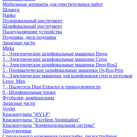
Мобильные аппараты для очистительных работ
Шланги
Hanko
Полировальный инструмент
Шлифовальный инструмент
Пылеудаляющие устройства
Подошвы, диск-подошвы
Запасные части
Mirka
2 - Электрические шлифовальные машинки Deros
3 - Электрические шлифовальные машинки Ceros
4 - Электрические шлифовальные машинки Deos;Ros2
5 - Пневматические шлифовальные машинки Os;Ros;Pros
6 - Электрические машинки для шлифования стен и потолков
Leros, Miro
7 - Пылесосы Dust Extractor и принадлежности
9 - Шлифовальные блоки
Футболки, комбинезоны
Запасные части
Voylet
Краскопульты "HVLP"
Краскопульты "Excellent Atomization"
Краскопульты "Конвенциональная система"
Продувочные
Специального назначения (аэрографы, пескоструйные,