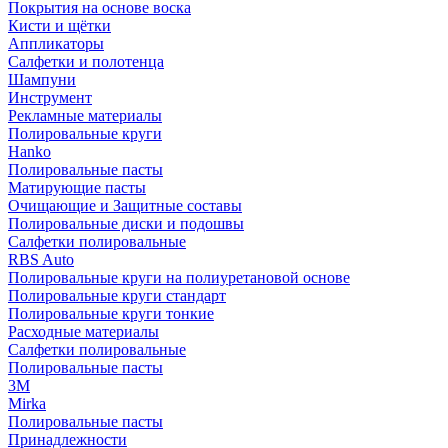
Покрытия на основе воска
Кисти и щётки
Аппликаторы
Салфетки и полотенца
Шампуни
Инструмент
Рекламные материалы
Полировальные круги
Hanko
Полировальные пасты
Матирующие пасты
Очищающие и Защитные составы
Полировальные диски и подошвы
Салфетки полировальные
RBS Auto
Полировальные круги на полиуретановой основе
Полировальные круги стандарт
Полировальные круги тонкие
Расходные материалы
Салфетки полировальные
Полировальные пасты
3М
Mirka
Полировальные пасты
Принадлежности