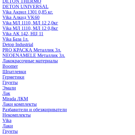
DETON THERMO
DETON UNIVERSAL
Vika Акрил 1301 0,85 кг.
Vika Алкид VK60
Vika МЛ 1110, МЛ 12 2,0кг
Vika МЛ 1110, МЛ 12 0,8кг
Vika АК 142, НЦ 11
Vika База 1л.
Detop Industrial
PRO КРАСКА Металлик 3л.
NEOENAMELE Металлик 3л.
Лакокрасочные материалы
Boomer
Шпатлевки
Герметики
Грунты
Эмали
Лак
Mirada ЛКМ
Лаки комплекты
Разбавители и обезжириватели
Некомплекты
Vika
Лаки
Грунты