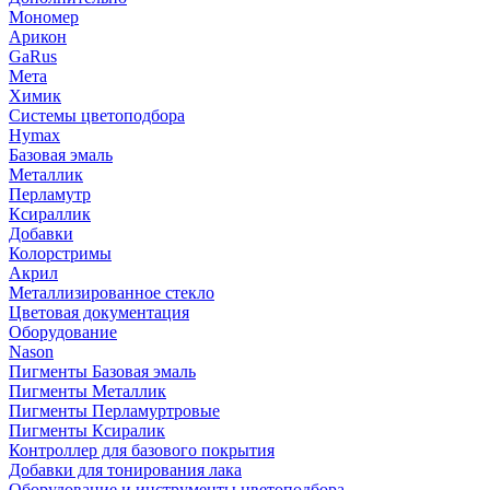
Мономер
Арикон
GaRus
Мета
Химик
Системы цветоподбора
Hymax
Базовая эмаль
Металлик
Перламутр
Ксираллик
Добавки
Колорстримы
Акрил
Металлизированное стекло
Цветовая документация
Оборудование
Nason
Пигменты Базовая эмаль
Пигменты Металлик
Пигменты Перламуртровые
Пигменты Ксиралик
Контроллер для базового покрытия
Добавки для тонирования лака
Оборудование и инструменты цветоподбора