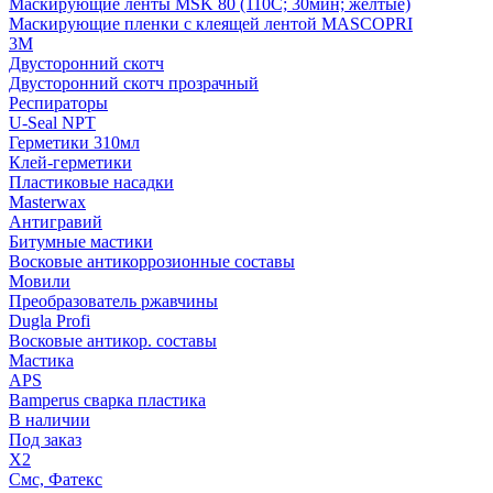
Маскирующие ленты MSK 80 (110С; 30мин; желтые)
Маскирующие пленки с клеящей лентой MASCOPRI
3M
Двусторонний скотч
Двусторонний скотч прозрачный
Респираторы
U-Seal NPT
Герметики 310мл
Клей-герметики
Пластиковые насадки
Masterwax
Антигравий
Битумные мастики
Восковые антикоррозионные составы
Мовили
Преобразователь ржавчины
Dugla Profi
Восковые антикор. составы
Мастика
APS
Bamperus сварка пластика
В наличии
Под заказ
X2
Смс, Фатекс