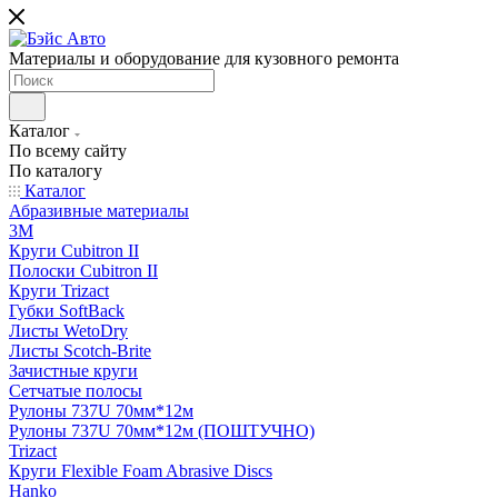
Материалы и оборудование для кузовного ремонта
Каталог
По всему сайту
По каталогу
Каталог
Абразивные материалы
3M
Круги Cubitron II
Полоски Cubitron II
Круги Trizact
Губки SoftBack
Листы WetoDry
Листы Scotch-Brite
Зачистные круги
Сетчатые полосы
Рулоны 737U 70мм*12м
Рулоны 737U 70мм*12м (ПОШТУЧНО)
Trizact
Круги Flexible Foam Abrasive Discs
Hanko