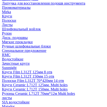
Липучка для восстановления подошв инструмента
Промоматериалы
Mirka
Круги
Полоски
Листы
Шлифовальный войлок
Рулон
Диск- подошвы
Мягкие прокладки
Ручные шлифовальные блоки
Специальное предложение
RMC
Водостойкие
Зачистные круги
Sunmight
Круги Film L312T 125мм 8 отв
Круги Film L312T 150мм 15 отв
Полоски Film L312T 70*420мм 14 отв
Круги Ceramic L712T 125мм. Multi holes
Круги Ceramic L712T 150мм. Multi holes
Рулоны Ceramic L712T 70мм*12м Multi holes
листы
SIA водостойкие
Matador