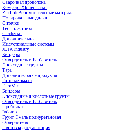
Сварочная проволока
Комфорт ХБ перчатки
Zip Lab Вспомогательные материалы
Полировальные диски
Ситечки
Тест-пластины
Салфетки
Дополнительно
Индустриальные системы
JETA Industry
Биндеры
Отвердитель и Разбавитель
Эпоксидные грунты
Тара
Дополнительные продукты
Готовые эмали
EuroMix
Биндеры
Эпоксидные и кислотные грунты
Отвердитель и Разбавитель
Пробники
Indomix
Грунт-Эмаль полиуретановая
Отвердитель
Цветовая документация