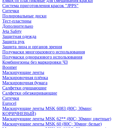
Емкости пластиковые для смешивания краски
Система приготовления красок "JPPS"
Ситечки
Полировальные диски
Тест-пластины
Дополнительно
Jeta Safety
Защитная одежда
Защита рук
Защита лица и органов зрения
Полумаски многоразового использования
Полумаски одноразового использования
Комбинезоны без маркировки ЧЗ
Boomer
Маскирующие ленты
Маскировочная плёнка
Маскировочная бумага
Салфетки очищающие
Салфетки обезжиривающие
Ситечки
Euroсel
Маскирующие ленты MSK 6083 (80С; 30мин;
КОРИЧНЕВЫЙ)
Маскирующие ленты MSK 62** (80С; 30мин; цветные)
Маскирующие ленты MSK 60 (80С; 30мин; белые)