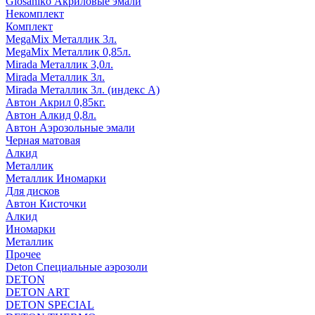
Glosaniko Акриловые эмали
Некомплект
Комплект
MegaMix Металлик 3л.
MegaMix Металлик 0,85л.
Mirada Металлик 3,0л.
Mirada Металлик 3л.
Mirada Металлик 3л. (индекс А)
Автон Акрил 0,85кг.
Автон Алкид 0,8л.
Автон Аэрозольные эмали
Черная матовая
Алкид
Металлик
Металлик Иномарки
Для дисков
Автон Кисточки
Алкид
Иномарки
Металлик
Прочее
Deton Специальные аэрозоли
DETON
DETON ART
DETON SPECIAL