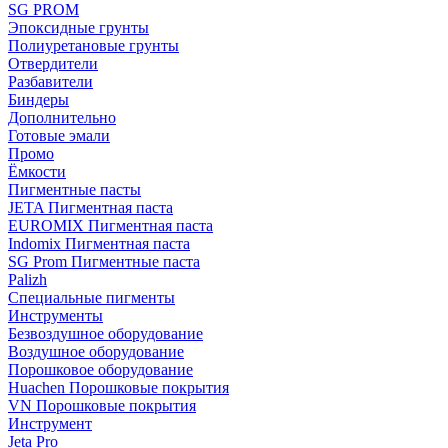
SG PROM
Эпоксидные грунты
Полиуретановые грунты
Отвердители
Разбавители
Биндеры
Дополнительно
Готовые эмали
Промо
Ёмкости
Пигментные пасты
JETA Пигментная паста
EUROMIX Пигментная паста
Indomix Пигментная паста
SG Prom Пигментные паста
Palizh
Специальные пигменты
Инструменты
Безвоздушное оборудование
Воздушное оборудование
Порошковое оборудование
Huachen Порошковые покрытия
VN Порошковые покрытия
Инструмент
Jeta Pro