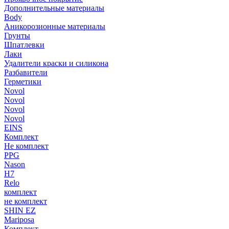
Дополнительные материалы
Body
Аникорозионные материалы
Грунты
Шпатлевки
Лаки
Удалители краски и силикона
Разбавители
Герметики
Novol
Novol
Novol
Novol
EINS
Комплект
Не комплект
PPG
Nason
H7
Relo
комплект
не комплект
SHIN EZ
Mariposa
Комплект