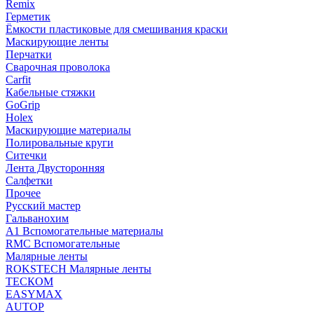
Remix
Герметик
Ёмкости пластиковые для смешивания краски
Маскирующие ленты
Перчатки
Сварочная проволока
Carfit
Кабельные стяжки
GoGrip
Holex
Маскирующие материалы
Полировальные круги
Ситечки
Лента Двусторонняя
Салфетки
Прочее
Русский мастер
Гальванохим
А1 Вспомогательные материалы
RMC Вспомогательные
Малярные ленты
ROKSTECH Малярные ленты
ТЕСКОМ
EASYMAX
AUTOP