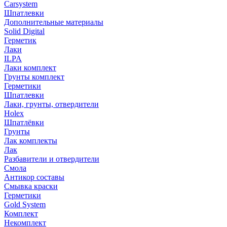
Carsystem
Шпатлевки
Дополнительные материалы
Solid Digital
Герметик
Лаки
ILPA
Лаки комплект
Грунты комплект
Герметики
Шпатлевки
Лаки, грунты, отвердители
Holex
Шпатлёвки
Грунты
Лак комплекты
Лак
Разбавители и отвердители
Смола
Антикор составы
Смывка краски
Герметики
Gold System
Комплект
Некомплект