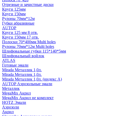
Отрезные и зачистные диски
Круги 125мм
Круги 150мм
Рулоны 70мм*12м
Губки абразивные
AUTOP
Круги 125 мм 8 отв.
Круги 150мм 17 отв.
Полоски 70*400мм Multi holes
Рулоны 70мм*12м Multi holes
Шлифовальные губки 115*140*5мм
Шлифовальный войлок
ATLAS
Готовые эмали
Mirada Металлик 1,0л.
Mirada Металлик 1,0л.
Mirada Металлик 1,0л. (индекс А)
AUTOP Аэрозольные эмали
Металлик
MegaMix Акрил
MegaMix Акрил не комплект
HOTZ Эмали
Аэрозоли
Акрил