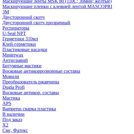
Маскирующие ленты MSK 80 (110С; 30мин; желтые)
Маскирующие пленки с клеящей лентой MASCOPRI
3M
Двусторонний скотч
Двусторонний скотч прозрачный
Респираторы
U-Seal NPT
Герметики 310мл
Клей-герметики
Пластиковые насадки
Masterwax
Антигравий
Битумные мастики
Восковые антикоррозионные составы
Мовили
Преобразователь ржавчины
Dugla Profi
Восковые антикор. составы
Мастика
APS
Bamperus сварка пластика
В наличии
Под заказ
X2
Смс, Фатекс