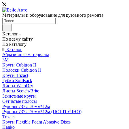
Материалы и оборудование для кузовного ремонта
Каталог
По всему сайту
По каталогу
Каталог
Абразивные материалы
3M
Круги Cubitron II
Полоски Cubitron II
Круги Trizact
Губки SoftBack
Листы WetoDry
Листы Scotch-Brite
Зачистные круги
Сетчатые полосы
Рулоны 737U 70мм*12м
Рулоны 737U 70мм*12м (ПОШТУЧНО)
Trizact
Круги Flexible Foam Abrasive Discs
Hanko