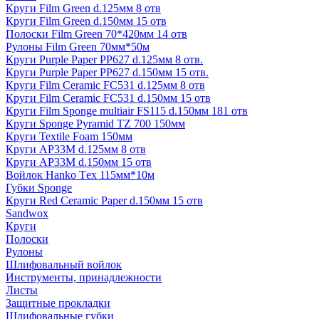
Круги Film Green d.125мм 8 отв
Круги Film Green d.150мм 15 отв
Полоски Film Green 70*420мм 14 отв
Рулоны Film Green 70мм*50м
Круги Purple Paper PP627 d.125мм 8 отв.
Круги Purple Paper PP627 d.150мм 15 отв.
Круги Film Ceramic FC531 d.125мм 8 отв
Круги Film Ceramic FC531 d.150мм 15 отв
Круги Film Sponge multiair FS115 d.150мм 181 отв
Круги Sponge Pyramid TZ 700 150мм
Круги Textile Foam 150мм
Круги AP33M d.125мм 8 отв
Круги AP33M d.150мм 15 отв
Войлок Hanko Tех 115мм*10м
Губки Sponge
Круги Red Ceramic Paper d.150мм 15 отв
Sandwox
Круги
Полоски
Рулоны
Шлифовальный войлок
Инструменты, принадлежности
Листы
Защитные прокладки
Шлифовальные губки