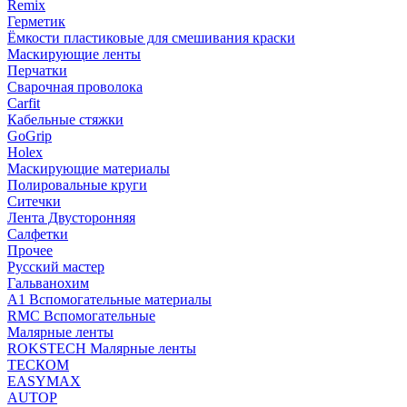
Remix
Герметик
Ёмкости пластиковые для смешивания краски
Маскирующие ленты
Перчатки
Сварочная проволока
Carfit
Кабельные стяжки
GoGrip
Holex
Маскирующие материалы
Полировальные круги
Ситечки
Лента Двусторонняя
Салфетки
Прочее
Русский мастер
Гальванохим
А1 Вспомогательные материалы
RMC Вспомогательные
Малярные ленты
ROKSTECH Малярные ленты
ТЕСКОМ
EASYMAX
AUTOP