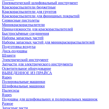
Пневматический шлифовальный инструмент
Краскораспылители бюджетные
Краскораспылители для грунтов
Краскораспылители для финишных покрытий
Сервисные пистолеты
Миникраскораспылители
Принадлежности для краскораспылителей
Быстросъёмные соединения
Наборы запасных частей
Наборы запасных частей для миникраскораспылителей
Подготовка воздуха
Диск-подошвы
Шланги
Электрический инструмент
Запчасти для электрического инструмента
Осветительное оборудование
ВЫВЕДЕННОЕ ИЗ ПРАЙСА
Rupes
Полировальные машинки
Шлифовальные машинки
Пылесосы
Rupes
Подошвы для шлифовальних и полировальных машинок
Разное
Запасные части