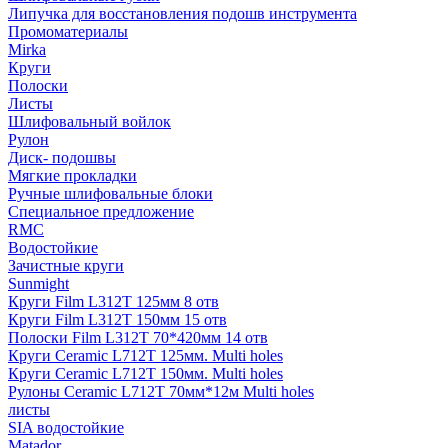
Липучка для восстановления подошв инструмента
Промоматериалы
Mirka
Круги
Полоски
Листы
Шлифовальный войлок
Рулон
Диск- подошвы
Мягкие прокладки
Ручные шлифовальные блоки
Специальное предложение
RMC
Водостойкие
Зачистные круги
Sunmight
Круги Film L312T 125мм 8 отв
Круги Film L312T 150мм 15 отв
Полоски Film L312T 70*420мм 14 отв
Круги Ceramic L712T 125мм. Multi holes
Круги Ceramic L712T 150мм. Multi holes
Рулоны Ceramic L712T 70мм*12м Multi holes
листы
SIA водостойкие
Matador