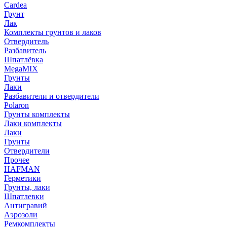
Cardea
Грунт
Лак
Комплекты грунтов и лаков
Отвердитель
Разбавитель
Шпатлёвка
MegaMIX
Грунты
Лаки
Разбавители и отвердители
Polaron
Грунты комплекты
Лаки комплекты
Лаки
Грунты
Отвердители
Прочее
HAFMAN
Герметики
Грунты, лаки
Шпатлевки
Антигравий
Аэрозоли
Ремкомплекты