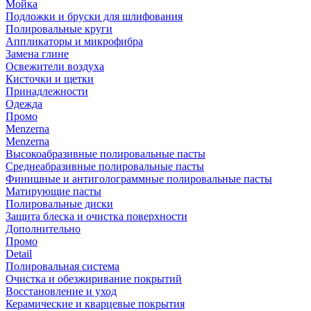
Мойка
Подложки и бруски для шлифования
Полировальные круги
Аппликаторы и микрофибра
Замена глине
Освежители воздуха
Кисточки и щетки
Принадлежности
Одежда
Промо
Menzerna
Menzerna
Высокоабразивные полировальные пасты
Среднеабразивные полировальные пасты
Финишные и антиголограммные полировальные пасты
Матирующие пасты
Полировальные диски
Защита блеска и очистка поверхности
Дополнительно
Промо
Detail
Полировальная система
Очистка и обезжиривание покрытий
Восстановление и уход
Керамические и кварцевые покрытия