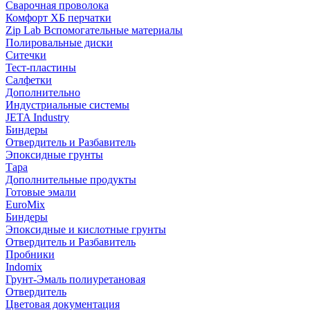
Сварочная проволока
Комфорт ХБ перчатки
Zip Lab Вспомогательные материалы
Полировальные диски
Ситечки
Тест-пластины
Салфетки
Дополнительно
Индустриальные системы
JETA Industry
Биндеры
Отвердитель и Разбавитель
Эпоксидные грунты
Тара
Дополнительные продукты
Готовые эмали
EuroMix
Биндеры
Эпоксидные и кислотные грунты
Отвердитель и Разбавитель
Пробники
Indomix
Грунт-Эмаль полиуретановая
Отвердитель
Цветовая документация