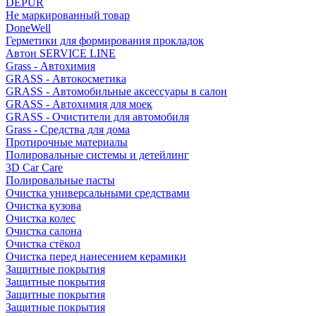
DEPUR
Не маркированный товар
DoneWell
Герметики для формирования прокладок
Автон SERVICE LINE
Grass - Автохимия
GRASS - Автокосметика
GRASS - Автомобильные аксессуары в салон
GRASS - Автохимия для моек
GRASS - Очистители для автомобиля
Grass - Средства для дома
Протирочные материалы
Полировальные системы и детейлинг
3D Car Care
Полировальные пасты
Очистка универсальными средствами
Очистка кузова
Очистка колес
Очистка салона
Очистка стёкол
Очистка перед нанесением керамики
Защитные покрытия
Защитные покрытия
Защитные покрытия
Защитные покрытия