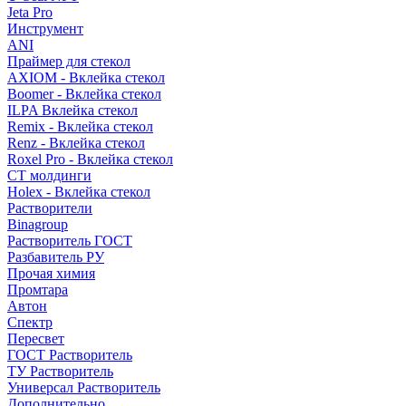
Jeta Pro
Инструмент
ANI
Праймер для стекол
AXIOM - Вклейка стекол
Boomer - Вклейка стекол
ILPA Вклейка стекол
Remix - Вклейка стекол
Renz - Вклейка стекол
Roxel Pro - Вклейка стекол
СТ молдинги
Holex - Вклейка стекол
Растворители
Binagroup
Растворитель ГОСТ
Разбавитель РУ
Прочая химия
Промтара
Автон
Спектр
Пересвет
ГОСТ Растворитель
ТУ Растворитель
Универсал Растворитель
Дополнительно