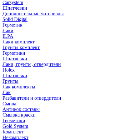
Carsystem
Шпатлевки
Дополнительные материалы
Solid Digital
Герметик
Лаки
ILPA
Лаки комплект
Грунты комплект
Герметики
Шпатлевки
Лаки, грунты, отвердители
Holex
Шпатлёвки
Грунты
Лак комплекты
Лак
Разбавители и отвердители
Смола
Антикор составы
Смывка краски
Герметики
Gold System
Комплект
Некомплект