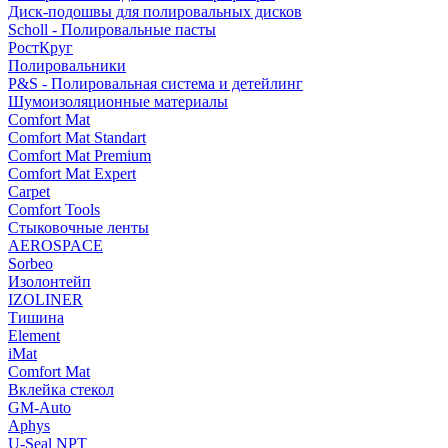
Диск-подошвы для полировальных дисков
Scholl - Полировальные пасты
РостКруг
Полировальники
P&S - Полировальная система и детейлинг
Шумоизоляционные материалы
Comfort Mat
Comfort Mat Standart
Comfort Mat Premium
Comfort Mat Expert
Carpet
Comfort Tools
Стыковочные ленты
AEROSPACE
Sorbeo
Изолонтейп
IZOLINER
Тишина
Element
iMat
Comfort Mat
Вклейка стекол
GM-Auto
Aphys
U-Seal NPT