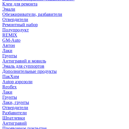
Клеи для ремонта
Эмали
Обезжириватели, разбавители
Отвердители
Ремонтный набор
Полупродукт
REMIX
GM-Auto
Автон
Лаки
Грунты
Антигравий и мовиль
Эмаль для суппортов
Дополнительные продукты
ПакХим
Autop аэрозоли
Reoflex
Лаки
Грунты
Лаки, грунты
Отвердители
Разбавители
Шпатлевки
Антигравий
Проявочное покрытие