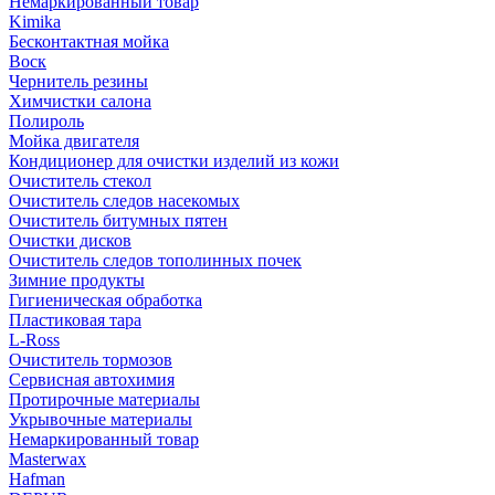
Немаркированный товар
Kimika
Бесконтактная мойка
Воск
Чернитель резины
Химчистки салона
Полироль
Мойка двигателя
Кондиционер для очистки изделий из кожи
Очиститель стекол
Очиститель следов насекомых
Очиститель битумных пятен
Очистки дисков
Очиститель следов тополинных почек
Зимние продукты
Гигиеническая обработка
Пластиковая тара
L-Ross
Очиститель тормозов
Сервисная автохимия
Протирочные материалы
Укрывочные материалы
Немаркированный товар
Masterwax
Hafman