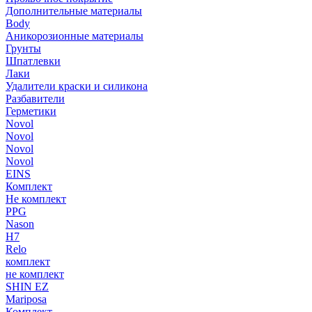
Дополнительные материалы
Body
Аникорозионные материалы
Грунты
Шпатлевки
Лаки
Удалители краски и силикона
Разбавители
Герметики
Novol
Novol
Novol
Novol
EINS
Комплект
Не комплект
PPG
Nason
H7
Relo
комплект
не комплект
SHIN EZ
Mariposa
Комплект