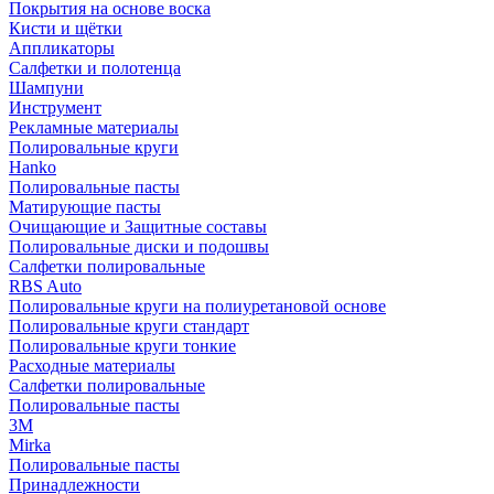
Покрытия на основе воска
Кисти и щётки
Аппликаторы
Салфетки и полотенца
Шампуни
Инструмент
Рекламные материалы
Полировальные круги
Hanko
Полировальные пасты
Матирующие пасты
Очищающие и Защитные составы
Полировальные диски и подошвы
Салфетки полировальные
RBS Auto
Полировальные круги на полиуретановой основе
Полировальные круги стандарт
Полировальные круги тонкие
Расходные материалы
Салфетки полировальные
Полировальные пасты
3М
Mirka
Полировальные пасты
Принадлежности