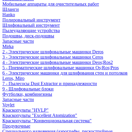
Мобильные аппараты для очистительных работ
Шланги
Hanko
Полировальный инструмент
Шлифовальный инструмент
Пылеудаляющие устройства
Подошвы, диск-подошвы
Запасные части
Mirka
2 - Электрические шлифовальные машинки Deros
3 - Электрические шлифовальные машинки Ceros
4 - Электрические шлифовальные машинки Deos;Ros2
5 - Пневматические шлифовальные машинки Os;Ros;Pros
6 - Электрические машинки для шлифования стен и потолков
Leros, Miro
7 - Пылесосы Dust Extractor и принадлежности
9 - Шлифовальные блоки
Футболки, комбинезоны
Запасные части
Voylet
Краскопульты "HVLP"
Краскопульты "Excellent Atomization"
Краскопульты "Конвенциональная система"
Продувочные
Специального назначения (аэрографы, пескоструйные,