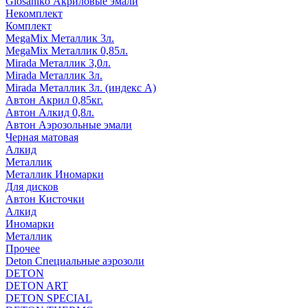
Glosaniko Акриловые эмали
Некомплект
Комплект
MegaMix Металлик 3л.
MegaMix Металлик 0,85л.
Mirada Металлик 3,0л.
Mirada Металлик 3л.
Mirada Металлик 3л. (индекс А)
Автон Акрил 0,85кг.
Автон Алкид 0,8л.
Автон Аэрозольные эмали
Черная матовая
Алкид
Металлик
Металлик Иномарки
Для дисков
Автон Кисточки
Алкид
Иномарки
Металлик
Прочее
Deton Специальные аэрозоли
DETON
DETON ART
DETON SPECIAL