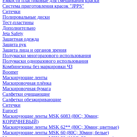
Емкости пластиковые для смешивания краски
Система приготовления красок "JPPS"
Ситечки
Полировальные диски
Тест-пластины
Дополнительно
Jeta Safety
Защитная одежда
Защита рук
Защита лица и органов зрения
Полумаски многоразового использования
Полумаски одноразового использования
Комбинезоны без маркировки ЧЗ
Boomer
Маскирующие ленты
Маскировочная плёнка
Маскировочная бумага
Салфетки очищающие
Салфетки обезжиривающие
Ситечки
Euroсel
Маскирующие ленты MSK 6083 (80С; 30мин;
КОРИЧНЕВЫЙ)
Маскирующие ленты MSK 62** (80С; 30мин; цветные)
Маскирующие ленты MSK 60 (80С; 30мин; белые)