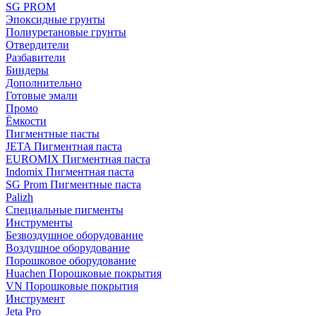
SG PROM
Эпоксидные грунты
Полиуретановые грунты
Отвердители
Разбавители
Биндеры
Дополнительно
Готовые эмали
Промо
Ёмкости
Пигментные пасты
JETA Пигментная паста
EUROMIX Пигментная паста
Indomix Пигментная паста
SG Prom Пигментные паста
Palizh
Специальные пигменты
Инструменты
Безвоздушное оборудование
Воздушное оборудование
Порошковое оборудование
Huachen Порошковые покрытия
VN Порошковые покрытия
Инструмент
Jeta Pro