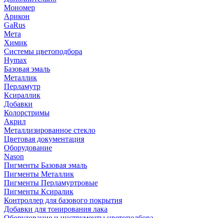
Мономер
Арикон
GaRus
Мета
Химик
Системы цветоподбора
Hymax
Базовая эмаль
Металлик
Перламутр
Ксираллик
Добавки
Колорстримы
Акрил
Металлизированное стекло
Цветовая документация
Оборудование
Nason
Пигменты Базовая эмаль
Пигменты Металлик
Пигменты Перламуртровые
Пигменты Ксиралик
Контроллер для базового покрытия
Добавки для тонирования лака
Оборудование и инструменты цветоподбора