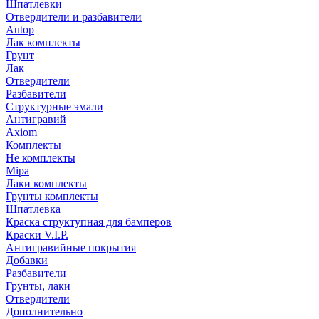
Шпатлевки
Отвердители и разбавители
Autop
Лак комплекты
Грунт
Лак
Отвердители
Разбавители
Структурные эмали
Антигравий
Axiom
Комплекты
Не комплекты
Mipa
Лаки комплекты
Грунты комплекты
Шпатлевка
Краска структупная для бамперов
Краски V.I.P.
Антигравийные покрытия
Добавки
Разбавители
Грунты, лаки
Отвердители
Дополнительно