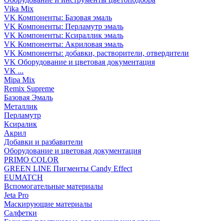
Vika Mix
VK Компоненты: Базовая эмаль
VK Компоненты: Перламутр эмаль
VK Компоненты: Ксираллик эмаль
VK Компоненты: Акриловая эмаль
VK Компоненты: добавки, растворители, отвердители
VK Оборудование и цветовая документация
VK ...
Mipa Mix
Remix Supreme
Базовая Эмаль
Металлик
Перламутр
Ксиралик
Акрил
Добавки и разбавители
Оборудование и цветовая документация
PRIMO COLOR
GREEN LINE Пигменты Candy Effect
EUMATCH
Вспомогательные материалы
Jeta Pro
Маскирующие материалы
Салфетки