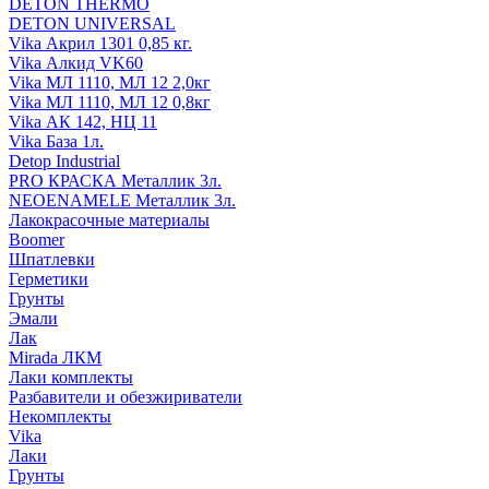
DETON THERMO
DETON UNIVERSAL
Vika Акрил 1301 0,85 кг.
Vika Алкид VK60
Vika МЛ 1110, МЛ 12 2,0кг
Vika МЛ 1110, МЛ 12 0,8кг
Vika АК 142, НЦ 11
Vika База 1л.
Detop Industrial
PRO КРАСКА Металлик 3л.
NEOENAMELE Металлик 3л.
Лакокрасочные материалы
Boomer
Шпатлевки
Герметики
Грунты
Эмали
Лак
Mirada ЛКМ
Лаки комплекты
Разбавители и обезжириватели
Некомплекты
Vika
Лаки
Грунты