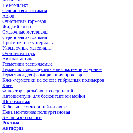
Не комплект
Сервисная автохимия
Axiom
Очиститель тормозов
Жидкий ключ
Смазочные материалы
Сервисная автохимия
Протирочные материалы
Укрывочные материалы
Очистители рук
Автокосметика
Герметики распыляемые
Герметики многоцелевые высокотемпературные
Герметики для формирования прокладок
Клеи-герметики на основе гибридных полимеров
Клеи
Фиксаторы резьбовых соединений
Автошампуни для бесконтактной мойки
Шиномонтаж
Кабельные стяжки нейлоновые
Пена монтажная полиуретановая
Эмали аэрозольные
Реклама
Антифриз