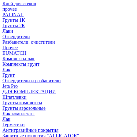
Клей для стекол
прочее
PALINAL
Грунты 1К
Грунты 2К
Лаки
Отвердители
Разбавители, очистители
Прочее
EUMATCH
Комплекты лак
Комплекты грунт
Лак
Грунт
Отвердители и разбавители
Jeta Pro
ДЛЯ КОМПЛЕКТАЦИИ
Шпатлевки
Грунты комплекты
Грунты аэрозольные
Лак комплекты
Лак
Герметики
Антигравийные покрытия
Защитные покрытия "ALLIGATOR"