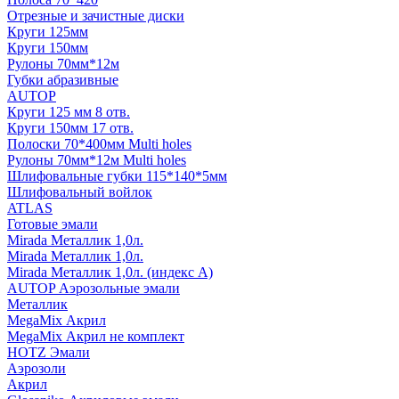
Отрезные и зачистные диски
Круги 125мм
Круги 150мм
Рулоны 70мм*12м
Губки абразивные
AUTOP
Круги 125 мм 8 отв.
Круги 150мм 17 отв.
Полоски 70*400мм Multi holes
Рулоны 70мм*12м Multi holes
Шлифовальные губки 115*140*5мм
Шлифовальный войлок
ATLAS
Готовые эмали
Mirada Металлик 1,0л.
Mirada Металлик 1,0л.
Mirada Металлик 1,0л. (индекс А)
AUTOP Аэрозольные эмали
Металлик
MegaMix Акрил
MegaMix Акрил не комплект
HOTZ Эмали
Аэрозоли
Акрил