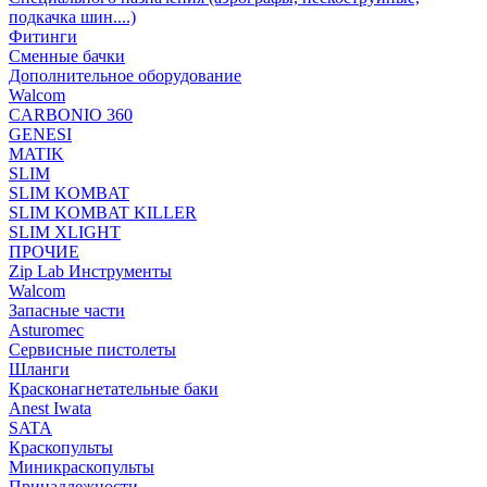
подкачка шин....)
Фитинги
Сменные бачки
Дополнительное оборудование
Walcom
CARBONIO 360
GENESI
MATIK
SLIM
SLIM KOMBAT
SLIM KOMBAT KILLER
SLIM XLIGHT
ПРОЧИЕ
Zip Lab Инструменты
Walсom
Запасные части
Asturomec
Сервисные пистолеты
Шланги
Красконагнетательные баки
Anest Iwata
SATA
Краскопульты
Миникраскопульты
Принадлежности