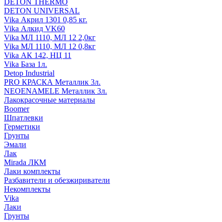
DETON THERMO
DETON UNIVERSAL
Vika Акрил 1301 0,85 кг.
Vika Алкид VK60
Vika МЛ 1110, МЛ 12 2,0кг
Vika МЛ 1110, МЛ 12 0,8кг
Vika АК 142, НЦ 11
Vika База 1л.
Detop Industrial
PRO КРАСКА Металлик 3л.
NEOENAMELE Металлик 3л.
Лакокрасочные материалы
Boomer
Шпатлевки
Герметики
Грунты
Эмали
Лак
Mirada ЛКМ
Лаки комплекты
Разбавители и обезжириватели
Некомплекты
Vika
Лаки
Грунты