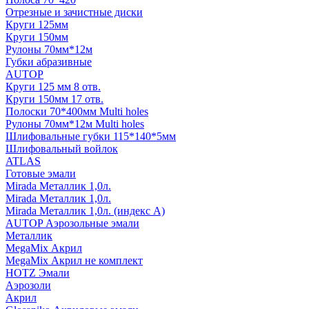
Отрезные и зачистные диски
Круги 125мм
Круги 150мм
Рулоны 70мм*12м
Губки абразивные
AUTOP
Круги 125 мм 8 отв.
Круги 150мм 17 отв.
Полоски 70*400мм Multi holes
Рулоны 70мм*12м Multi holes
Шлифовальные губки 115*140*5мм
Шлифовальный войлок
ATLAS
Готовые эмали
Mirada Металлик 1,0л.
Mirada Металлик 1,0л.
Mirada Металлик 1,0л. (индекс А)
AUTOP Аэрозольные эмали
Металлик
MegaMix Акрил
MegaMix Акрил не комплект
HOTZ Эмали
Аэрозоли
Акрил