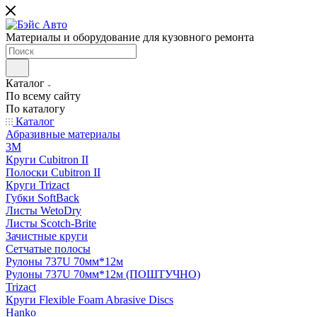
Материалы и оборудование для кузовного ремонта
Каталог
По всему сайту
По каталогу
Каталог
Абразивные материалы
3M
Круги Cubitron II
Полоски Cubitron II
Круги Trizact
Губки SoftBack
Листы WetoDry
Листы Scotch-Brite
Зачистные круги
Сетчатые полосы
Рулоны 737U 70мм*12м
Рулоны 737U 70мм*12м (ПОШТУЧНО)
Trizact
Круги Flexible Foam Abrasive Discs
Hanko