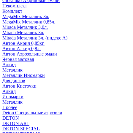
Glosaniko Акриловые эмали
Некомплект
Комплект
MegaMix Металлик 3л.
MegaMix Металлик 0,85л.
Mirada Металлик 3,0л.
Mirada Металлик 3л.
Mirada Металлик 3л. (индекс А)
Автон Акрил 0,85кг.
Автон Алкид 0,8л.
Автон Аэрозольные эмали
Черная матовая
Алкид
Металлик
Металлик Иномарки
Для дисков
Автон Кисточки
Алкид
Иномарки
Металлик
Прочее
Deton Специальные аэрозоли
DETON
DETON ART
DETON SPECIAL