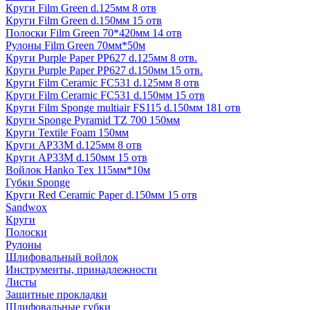
Круги Film Green d.125мм 8 отв
Круги Film Green d.150мм 15 отв
Полоски Film Green 70*420мм 14 отв
Рулоны Film Green 70мм*50м
Круги Purple Paper PP627 d.125мм 8 отв.
Круги Purple Paper PP627 d.150мм 15 отв.
Круги Film Ceramic FC531 d.125мм 8 отв
Круги Film Ceramic FC531 d.150мм 15 отв
Круги Film Sponge multiair FS115 d.150мм 181 отв
Круги Sponge Pyramid TZ 700 150мм
Круги Textile Foam 150мм
Круги AP33M d.125мм 8 отв
Круги AP33M d.150мм 15 отв
Войлок Hanko Tех 115мм*10м
Губки Sponge
Круги Red Ceramic Paper d.150мм 15 отв
Sandwox
Круги
Полоски
Рулоны
Шлифовальный войлок
Инструменты, принадлежности
Листы
Защитные прокладки
Шлифовальные губки