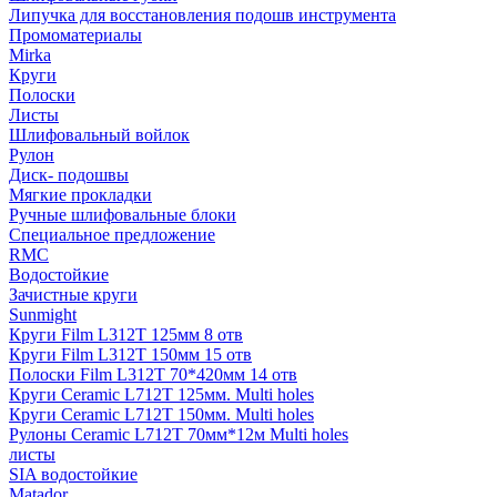
Липучка для восстановления подошв инструмента
Промоматериалы
Mirka
Круги
Полоски
Листы
Шлифовальный войлок
Рулон
Диск- подошвы
Мягкие прокладки
Ручные шлифовальные блоки
Специальное предложение
RMC
Водостойкие
Зачистные круги
Sunmight
Круги Film L312T 125мм 8 отв
Круги Film L312T 150мм 15 отв
Полоски Film L312T 70*420мм 14 отв
Круги Ceramic L712T 125мм. Multi holes
Круги Ceramic L712T 150мм. Multi holes
Рулоны Ceramic L712T 70мм*12м Multi holes
листы
SIA водостойкие
Matador