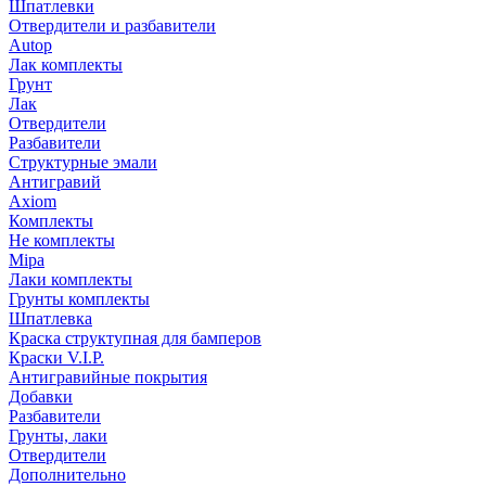
Шпатлевки
Отвердители и разбавители
Autop
Лак комплекты
Грунт
Лак
Отвердители
Разбавители
Структурные эмали
Антигравий
Axiom
Комплекты
Не комплекты
Mipa
Лаки комплекты
Грунты комплекты
Шпатлевка
Краска структупная для бамперов
Краски V.I.P.
Антигравийные покрытия
Добавки
Разбавители
Грунты, лаки
Отвердители
Дополнительно