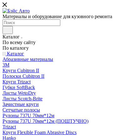
Материалы и оборудование для кузовного ремонта
Каталог
По всему сайту
По каталогу
Каталог
Абразивные материалы
3M
Круги Cubitron II
Полоски Cubitron II
Круги Trizact
Губки SoftBack
Листы WetoDry
Листы Scotch-Brite
Зачистные круги
Сетчатые полосы
Рулоны 737U 70мм*12м
Рулоны 737U 70мм*12м (ПОШТУЧНО)
Trizact
Круги Flexible Foam Abrasive Discs
Hanko