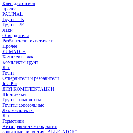
Клей для стекол
прочее
PALINAL
Грунты 1К
Грунты 2К
Лаки
Отвердители
Разбавители, очистители
Прочее
EUMATCH
Комплекты лак
Комплекты грунт
Лак
Грунт
Отвердители и разбавители
Jeta Pro
ДЛЯ КОМПЛЕКТАЦИИ
Шпатлевки
Грунты комплекты
Грунты аэрозольные
Лак комплекты
Лак
Герметики
Антигравийные покрытия
Защитные покрытия "ALLIGATOR"