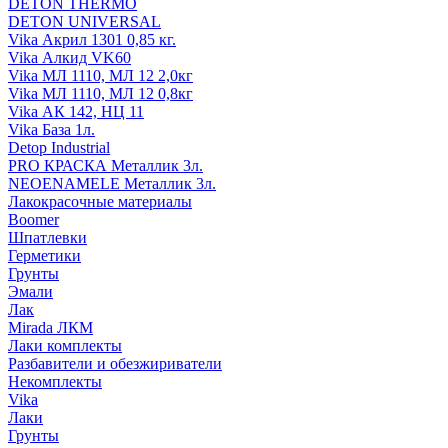
DETON THERMO
DETON UNIVERSAL
Vika Акрил 1301 0,85 кг.
Vika Алкид VK60
Vika МЛ 1110, МЛ 12 2,0кг
Vika МЛ 1110, МЛ 12 0,8кг
Vika АК 142, НЦ 11
Vika База 1л.
Detop Industrial
PRO КРАСКА Металлик 3л.
NEOENAMELE Металлик 3л.
Лакокрасочные материалы
Boomer
Шпатлевки
Герметики
Грунты
Эмали
Лак
Mirada ЛКМ
Лаки комплекты
Разбавители и обезжириватели
Некомплекты
Vika
Лаки
Грунты