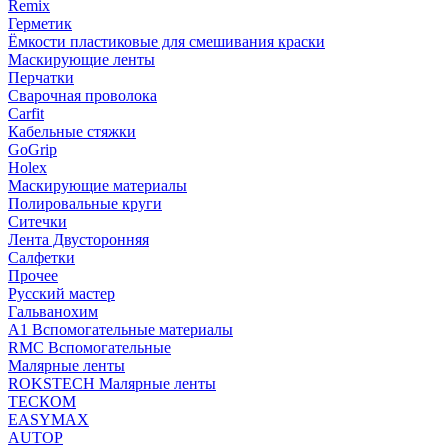
Remix
Герметик
Ёмкости пластиковые для смешивания краски
Маскирующие ленты
Перчатки
Сварочная проволока
Carfit
Кабельные стяжки
GoGrip
Holex
Маскирующие материалы
Полировальные круги
Ситечки
Лента Двусторонняя
Салфетки
Прочее
Русский мастер
Гальванохим
А1 Вспомогательные материалы
RMC Вспомогательные
Малярные ленты
ROKSTECH Малярные ленты
ТЕСКОМ
EASYMAX
AUTOP