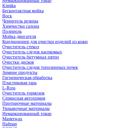
Немаркированный товар
Kimika
Бесконтактная мойка
Воск
Чернитель резины
Химчистки салона
Полироль
Мойка двигателя
Кондиционер для очистки изделий из кожи
Очиститель стекол
Очиститель следов насекомых
Очиститель битумных пятен
Очистки дисков
Очиститель следов тополинных почек
Зимние продукты
Гигиеническая обработка
Пластиковая тара
L-Ross
Очиститель тормозов
Сервисная автохимия
Протирочные материалы
Укрывочные материалы
Немаркированный товар
Masterwax
Hafman