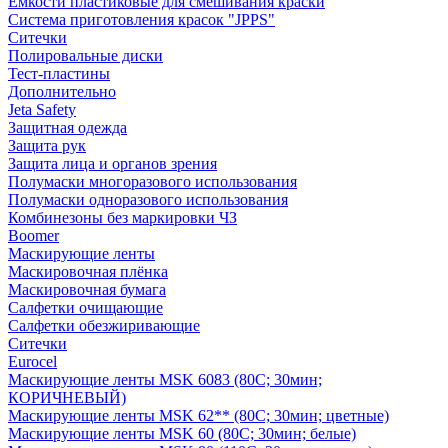
Емкости пластиковые для смешивания краски
Система приготовления красок "JPPS"
Ситечки
Полировальные диски
Тест-пластины
Дополнительно
Jeta Safety
Защитная одежда
Защита рук
Защита лица и органов зрения
Полумаски многоразового использования
Полумаски одноразового использования
Комбинезоны без маркировки ЧЗ
Boomer
Маскирующие ленты
Маскировочная плёнка
Маскировочная бумага
Салфетки очищающие
Салфетки обезжиривающие
Ситечки
Euroсel
Маскирующие ленты MSK 6083 (80С; 30мин;
КОРИЧНЕВЫЙ)
Маскирующие ленты MSK 62** (80С; 30мин; цветные)
Маскирующие ленты MSK 60 (80С; 30мин; белые)