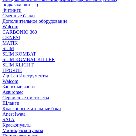
подкачка шин....)
Фитинги
Сменные бачки
Дополнительное оборудование
Walcom
CARBONIO 360
GENESI
MATIK
SLIM
SLIM KOMBAT
SLIM KOMBAT KILLER
SLIM XLIGHT
ПРОЧИЕ
Zip Lab Инструменты
Walсom
Запасные части
Asturomec
Сервисные пистолеты
Шланги
Красконагнетательные баки
Anest Iwata
SATA
Краскопульты
Миникраскопульты
Принадлежности