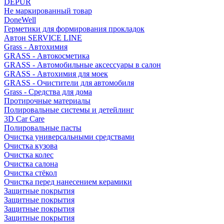
DEPUR
Не маркированный товар
DoneWell
Герметики для формирования прокладок
Автон SERVICE LINE
Grass - Автохимия
GRASS - Автокосметика
GRASS - Автомобильные аксессуары в салон
GRASS - Автохимия для моек
GRASS - Очистители для автомобиля
Grass - Средства для дома
Протирочные материалы
Полировальные системы и детейлинг
3D Car Care
Полировальные пасты
Очистка универсальными средствами
Очистка кузова
Очистка колес
Очистка салона
Очистка стёкол
Очистка перед нанесением керамики
Защитные покрытия
Защитные покрытия
Защитные покрытия
Защитные покрытия