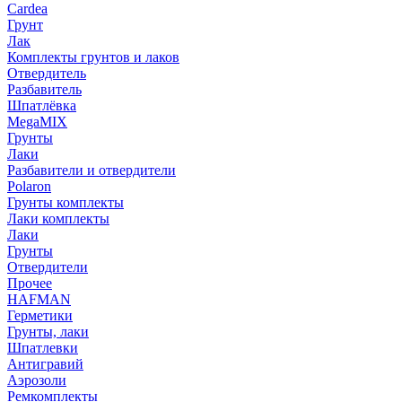
Cardea
Грунт
Лак
Комплекты грунтов и лаков
Отвердитель
Разбавитель
Шпатлёвка
MegaMIX
Грунты
Лаки
Разбавители и отвердители
Polaron
Грунты комплекты
Лаки комплекты
Лаки
Грунты
Отвердители
Прочее
HAFMAN
Герметики
Грунты, лаки
Шпатлевки
Антигравий
Аэрозоли
Ремкомплекты