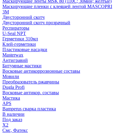
Маскирующие ленты MSK 80 (110С; 30мин; желтые)
Маскирующие пленки с клеящей лентой MASCOPRI
3M
Двусторонний скотч
Двусторонний скотч прозрачный
Респираторы
U-Seal NPT
Герметики 310мл
Клей-герметики
Пластиковые насадки
Masterwax
Антигравий
Битумные мастики
Восковые антикоррозионные составы
Мовили
Преобразователь ржавчины
Dugla Profi
Восковые антикор. составы
Мастика
APS
Bamperus сварка пластика
В наличии
Под заказ
X2
Смс, Фатекс