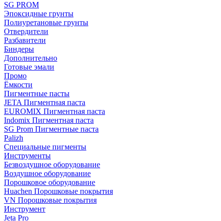
SG PROM
Эпоксидные грунты
Полиуретановые грунты
Отвердители
Разбавители
Биндеры
Дополнительно
Готовые эмали
Промо
Ёмкости
Пигментные пасты
JETA Пигментная паста
EUROMIX Пигментная паста
Indomix Пигментная паста
SG Prom Пигментные паста
Palizh
Специальные пигменты
Инструменты
Безвоздушное оборудование
Воздушное оборудование
Порошковое оборудование
Huachen Порошковые покрытия
VN Порошковые покрытия
Инструмент
Jeta Pro