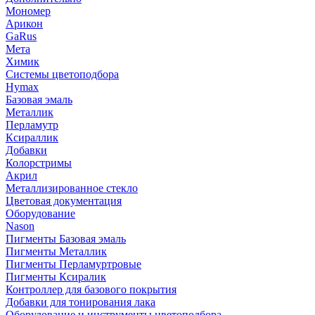
Мономер
Арикон
GaRus
Мета
Химик
Системы цветоподбора
Hymax
Базовая эмаль
Металлик
Перламутр
Ксираллик
Добавки
Колорстримы
Акрил
Металлизированное стекло
Цветовая документация
Оборудование
Nason
Пигменты Базовая эмаль
Пигменты Металлик
Пигменты Перламуртровые
Пигменты Ксиралик
Контроллер для базового покрытия
Добавки для тонирования лака
Оборудование и инструменты цветоподбора