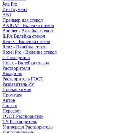
Jeta Pro
Инструмент
ANI
Праймер для стекол
AXIOM - Вклейка стекол
Boomer - Вклейка стекол
ILPA Вклейка стекол
Remix - Вклейка стекол
Renz - Вклейка стекол
Roxel Pro - Вклейка стекол
СТ молдинги
Holex - Вклейка стекол
Растворители
Binagroup
Растворитель ГОСТ
Разбавитель РУ
Прочая химия
Промтара
Автон
Спектр
Пересвет
ГОСТ Растворитель
ТУ Растворитель
Универсал Растворитель
Дополнительно