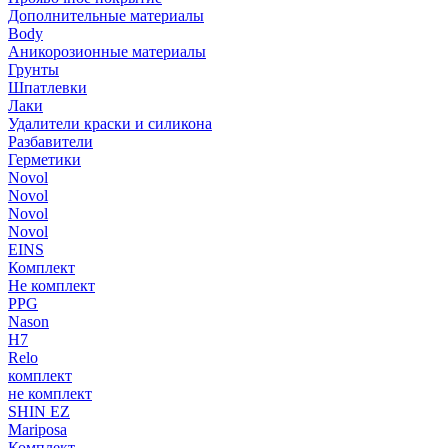
Дополнительные материалы
Body
Аникорозионные материалы
Грунты
Шпатлевки
Лаки
Удалители краски и силикона
Разбавители
Герметики
Novol
Novol
Novol
Novol
EINS
Комплект
Не комплект
PPG
Nason
H7
Relo
комплект
не комплект
SHIN EZ
Mariposa
Комплект