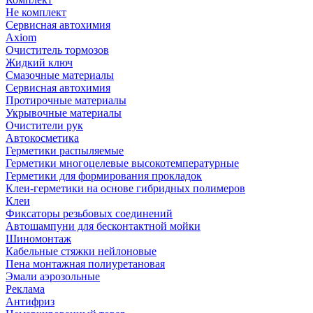
Не комплект
Сервисная автохимия
Axiom
Очиститель тормозов
Жидкий ключ
Смазочные материалы
Сервисная автохимия
Протирочные материалы
Укрывочные материалы
Очистители рук
Автокосметика
Герметики распыляемые
Герметики многоцелевые высокотемпературные
Герметики для формирования прокладок
Клеи-герметики на основе гибридных полимеров
Клеи
Фиксаторы резьбовых соединений
Автошампуни для бесконтактной мойки
Шиномонтаж
Кабельные стяжки нейлоновые
Пена монтажная полиуретановая
Эмали аэрозольные
Реклама
Антифриз