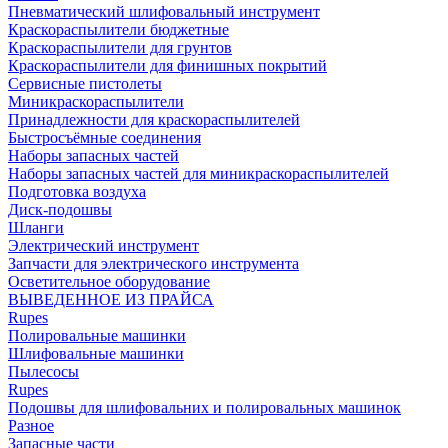
Пневматический шлифовальный инструмент
Краскораспылители бюджетные
Краскораспылители для грунтов
Краскораспылители для финишных покрытий
Сервисные пистолеты
Миникраскораспылители
Принадлежности для краскораспылителей
Быстросъёмные соединения
Наборы запасных частей
Наборы запасных частей для миникраскораспылителей
Подготовка воздуха
Диск-подошвы
Шланги
Электрический инструмент
Запчасти для электрического инструмента
Осветительное оборудование
ВЫВЕДЕННОЕ ИЗ ПРАЙСА
Rupes
Полировальные машинки
Шлифовальные машинки
Пылесосы
Rupes
Подошвы для шлифовальних и полировальных машинок
Разное
Запасные части