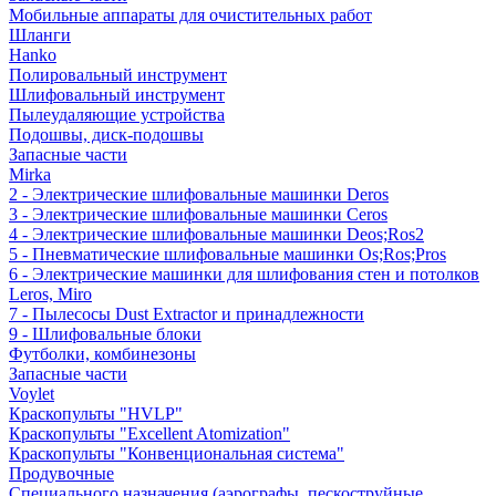
Мобильные аппараты для очистительных работ
Шланги
Hanko
Полировальный инструмент
Шлифовальный инструмент
Пылеудаляющие устройства
Подошвы, диск-подошвы
Запасные части
Mirka
2 - Электрические шлифовальные машинки Deros
3 - Электрические шлифовальные машинки Ceros
4 - Электрические шлифовальные машинки Deos;Ros2
5 - Пневматические шлифовальные машинки Os;Ros;Pros
6 - Электрические машинки для шлифования стен и потолков
Leros, Miro
7 - Пылесосы Dust Extractor и принадлежности
9 - Шлифовальные блоки
Футболки, комбинезоны
Запасные части
Voylet
Краскопульты "HVLP"
Краскопульты "Excellent Atomization"
Краскопульты "Конвенциональная система"
Продувочные
Специального назначения (аэрографы, пескоструйные,