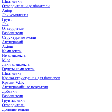
Шпатлевки
Отвердители и разбавители
Autop
Лак комплекты
Грунт
Лак
Отвердители
Разбавители
Структурные эмали
Антигравий
Axiom
Комплекты
Не комплекты
Mipa
Лаки комплекты
Грунты комплекты
Шпатлевка
Краска структупная для бамперов
Краски V.I.P.
Антигравийные покрытия
Добавки
Разбавители
Грунты, лаки
Отвердители
Дополнительно