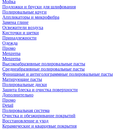
Мойка
Подложки и бруски для шлифования
Полировальные круги
Аппликаторы и микрофибра
Замена глине
Освежители воздуха
Кисточки и щетки
Принадлежности
Одежда
Промо
Menzerna
Menzerna
Высокоабразивные полировальные пасты
Среднеабразивные полировальные пасты
Финишные и антиголограммные полировальные пасты
Матирующие пасты
Полировальные диски
Защита блеска и очистка поверхности
Дополнительно
Промо
Detail
Полировальная система
Очистка и обезжиривание покрытий
Восстановление и уход
Керамические и кварцевые покрытия