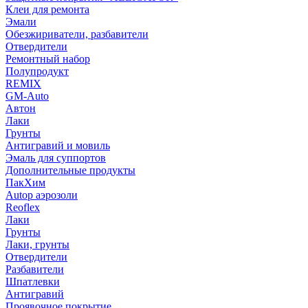
Клеи для ремонта
Эмали
Обезжириватели, разбавители
Отвердители
Ремонтный набор
Полупродукт
REMIX
GM-Auto
Автон
Лаки
Грунты
Антигравий и мовиль
Эмаль для суппортов
Дополнительные продукты
ПакХим
Autop аэрозоли
Reoflex
Лаки
Грунты
Лаки, грунты
Отвердители
Разбавители
Шпатлевки
Антигравий
Проявочное покрытие