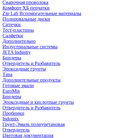
Сварочная проволока
Комфорт ХБ перчатки
Zip Lab Вспомогательные материалы
Полировальные диски
Ситечки
Тест-пластины
Салфетки
Дополнительно
Индустриальные системы
JETA Industry
Биндеры
Отвердитель и Разбавитель
Эпоксидные грунты
Тара
Дополнительные продукты
Готовые эмали
EuroMix
Биндеры
Эпоксидные и кислотные грунты
Отвердитель и Разбавитель
Пробники
Indomix
Грунт-Эмаль полиуретановая
Отвердитель
Цветовая документация