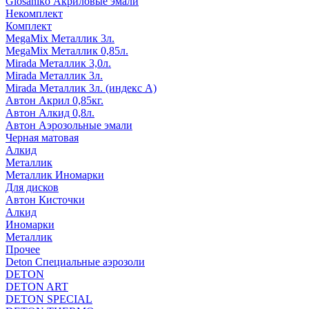
Glosaniko Акриловые эмали
Некомплект
Комплект
MegaMix Металлик 3л.
MegaMix Металлик 0,85л.
Mirada Металлик 3,0л.
Mirada Металлик 3л.
Mirada Металлик 3л. (индекс А)
Автон Акрил 0,85кг.
Автон Алкид 0,8л.
Автон Аэрозольные эмали
Черная матовая
Алкид
Металлик
Металлик Иномарки
Для дисков
Автон Кисточки
Алкид
Иномарки
Металлик
Прочее
Deton Специальные аэрозоли
DETON
DETON ART
DETON SPECIAL