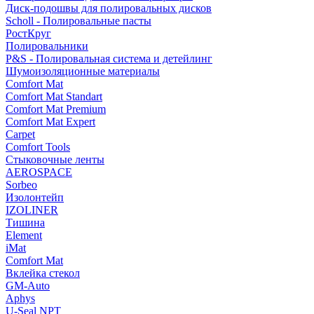
Диск-подошвы для полировальных дисков
Scholl - Полировальные пасты
РостКруг
Полировальники
P&S - Полировальная система и детейлинг
Шумоизоляционные материалы
Comfort Mat
Comfort Mat Standart
Comfort Mat Premium
Comfort Mat Expert
Carpet
Comfort Tools
Стыковочные ленты
AEROSPACE
Sorbeo
Изолонтейп
IZOLINER
Тишина
Element
iMat
Comfort Mat
Вклейка стекол
GM-Auto
Aphys
U-Seal NPT