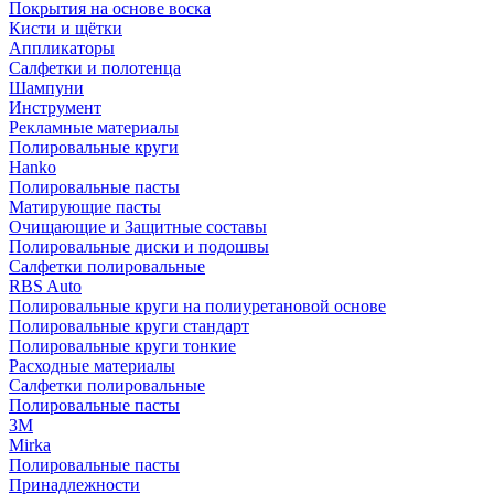
Покрытия на основе воска
Кисти и щётки
Аппликаторы
Салфетки и полотенца
Шампуни
Инструмент
Рекламные материалы
Полировальные круги
Hanko
Полировальные пасты
Матирующие пасты
Очищающие и Защитные составы
Полировальные диски и подошвы
Салфетки полировальные
RBS Auto
Полировальные круги на полиуретановой основе
Полировальные круги стандарт
Полировальные круги тонкие
Расходные материалы
Салфетки полировальные
Полировальные пасты
3М
Mirka
Полировальные пасты
Принадлежности