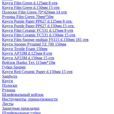
Круги Film Green d.125мм 8 отв
Круги Film Green d.150мм 15 отв
Полоски Film Green 70*420мм 14 отв
Рулоны Film Green 70мм*50м
Круги Purple Paper PP627 d.125мм 8 отв.
Круги Purple Paper PP627 d.150мм 15 отв.
Круги Film Ceramic FC531 d.125мм 8 отв
Круги Film Ceramic FC531 d.150мм 15 отв
Круги Film Sponge multiair FS115 d.150мм 181 отв
Круги Sponge Pyramid TZ 700 150мм
Круги Textile Foam 150мм
Круги AP33M d.125мм 8 отв
Круги AP33M d.150мм 15 отв
Войлок Hanko Tех 115мм*10м
Губки Sponge
Круги Red Ceramic Paper d.150мм 15 отв
Sandwox
Круги
Полоски
Рулоны
Шлифовальный войлок
Инструменты, принадлежности
Листы
Защитные прокладки
Шлифовальные губки