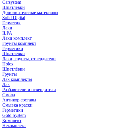
Carsystem
Шпатлевки
Дополнительные материалы
Solid Digital
Герметик
Лаки
ILPA
Лаки комплект
Грунты комплект
Герметики
Шпатлевки
Лаки, грунты, отвердители
Holex
Шпатлёвки
Грунты
Лак комплекты
Лак
Разбавители и отвердители
Смола
Антикор составы
Смывка краски
Герметики
Gold System
Комплект
Некомплект