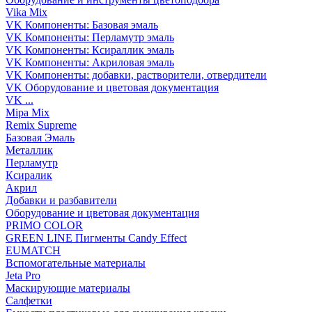
Vika Mix
VK Компоненты: Базовая эмаль
VK Компоненты: Перламутр эмаль
VK Компоненты: Ксираллик эмаль
VK Компоненты: Акриловая эмаль
VK Компоненты: добавки, растворители, отвердители
VK Оборудование и цветовая документация
VK ...
Mipa Mix
Remix Supreme
Базовая Эмаль
Металлик
Перламутр
Ксиралик
Акрил
Добавки и разбавители
Оборудование и цветовая документация
PRIMO COLOR
GREEN LINE Пигменты Candy Effect
EUMATCH
Вспомогательные материалы
Jeta Pro
Маскирующие материалы
Салфетки