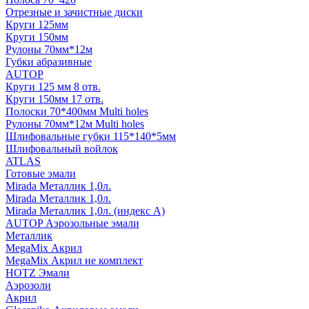
Отрезные и зачистные диски
Круги 125мм
Круги 150мм
Рулоны 70мм*12м
Губки абразивные
AUTOP
Круги 125 мм 8 отв.
Круги 150мм 17 отв.
Полоски 70*400мм Multi holes
Рулоны 70мм*12м Multi holes
Шлифовальные губки 115*140*5мм
Шлифовальный войлок
ATLAS
Готовые эмали
Mirada Металлик 1,0л.
Mirada Металлик 1,0л.
Mirada Металлик 1,0л. (индекс А)
AUTOP Аэрозольные эмали
Металлик
MegaMix Акрил
MegaMix Акрил не комплект
HOTZ Эмали
Аэрозоли
Акрил