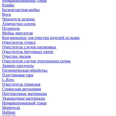
Немаркированный товар
Kimika
Бесконтактная мойка
Воск
Чернитель резины
Химчистки салона
Полироль
Мойка двигателя
Кондиционер для очистки изделий из кожи
Очиститель стекол
Очиститель следов насекомых
Очиститель битумных пятен
Очистки дисков
Очиститель следов тополинных почек
Зимние продукты
Гигиеническая обработка
Пластиковая тара
L-Ross
Очиститель тормозов
Сервисная автохимия
Протирочные материалы
Укрывочные материалы
Немаркированный товар
Masterwax
Hafman