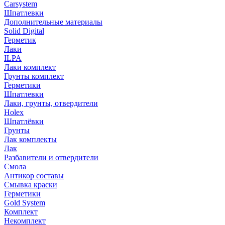
Carsystem
Шпатлевки
Дополнительные материалы
Solid Digital
Герметик
Лаки
ILPA
Лаки комплект
Грунты комплект
Герметики
Шпатлевки
Лаки, грунты, отвердители
Holex
Шпатлёвки
Грунты
Лак комплекты
Лак
Разбавители и отвердители
Смола
Антикор составы
Смывка краски
Герметики
Gold System
Комплект
Некомплект