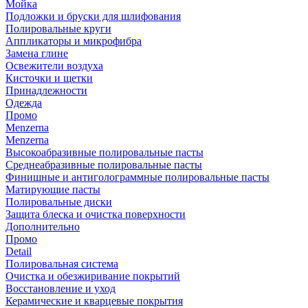
Мойка
Подложки и бруски для шлифования
Полировальные круги
Аппликаторы и микрофибра
Замена глине
Освежители воздуха
Кисточки и щетки
Принадлежности
Одежда
Промо
Menzerna
Menzerna
Высокоабразивные полировальные пасты
Среднеабразивные полировальные пасты
Финишные и антиголограммные полировальные пасты
Матирующие пасты
Полировальные диски
Защита блеска и очистка поверхности
Дополнительно
Промо
Detail
Полировальная система
Очистка и обезжиривание покрытий
Восстановление и уход
Керамические и кварцевые покрытия