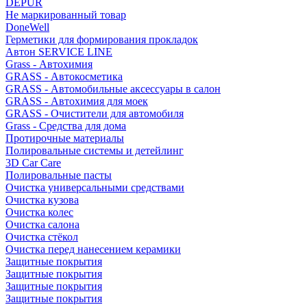
DEPUR
Не маркированный товар
DoneWell
Герметики для формирования прокладок
Автон SERVICE LINE
Grass - Автохимия
GRASS - Автокосметика
GRASS - Автомобильные аксессуары в салон
GRASS - Автохимия для моек
GRASS - Очистители для автомобиля
Grass - Средства для дома
Протирочные материалы
Полировальные системы и детейлинг
3D Car Care
Полировальные пасты
Очистка универсальными средствами
Очистка кузова
Очистка колес
Очистка салона
Очистка стёкол
Очистка перед нанесением керамики
Защитные покрытия
Защитные покрытия
Защитные покрытия
Защитные покрытия