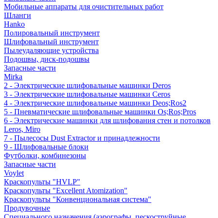
Мобильные аппараты для очистительных работ
Шланги
Hanko
Полировальный инструмент
Шлифовальный инструмент
Пылеудаляющие устройства
Подошвы, диск-подошвы
Запасные части
Mirka
2 - Электрические шлифовальные машинки Deros
3 - Электрические шлифовальные машинки Ceros
4 - Электрические шлифовальные машинки Deos;Ros2
5 - Пневматические шлифовальные машинки Os;Ros;Pros
6 - Электрические машинки для шлифования стен и потолков
Leros, Miro
7 - Пылесосы Dust Extractor и принадлежности
9 - Шлифовальные блоки
Футболки, комбинезоны
Запасные части
Voylet
Краскопульты "HVLP"
Краскопульты "Excellent Atomization"
Краскопульты "Конвенциональная система"
Продувочные
Специального назначения (аэрографы, пескоструйные,