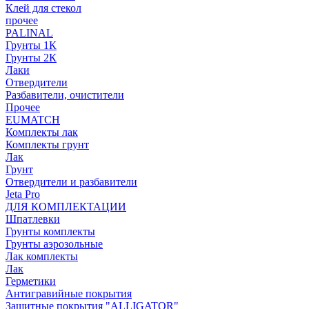
Клей для стекол
прочее
PALINAL
Грунты 1К
Грунты 2К
Лаки
Отвердители
Разбавители, очистители
Прочее
EUMATCH
Комплекты лак
Комплекты грунт
Лак
Грунт
Отвердители и разбавители
Jeta Pro
ДЛЯ КОМПЛЕКТАЦИИ
Шпатлевки
Грунты комплекты
Грунты аэрозольные
Лак комплекты
Лак
Герметики
Антигравийные покрытия
Защитные покрытия "ALLIGATOR"