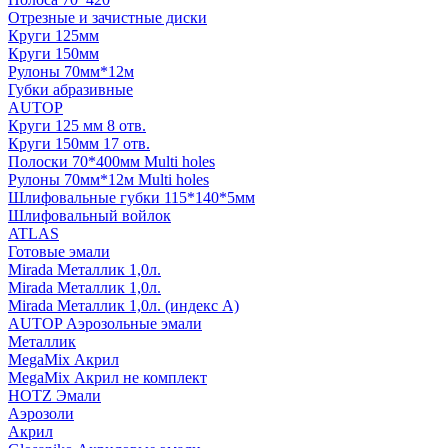
Отрезные и зачистные диски
Круги 125мм
Круги 150мм
Рулоны 70мм*12м
Губки абразивные
AUTOP
Круги 125 мм 8 отв.
Круги 150мм 17 отв.
Полоски 70*400мм Multi holes
Рулоны 70мм*12м Multi holes
Шлифовальные губки 115*140*5мм
Шлифовальный войлок
ATLAS
Готовые эмали
Mirada Металлик 1,0л.
Mirada Металлик 1,0л.
Mirada Металлик 1,0л. (индекс А)
AUTOP Аэрозольные эмали
Металлик
MegaMix Акрил
MegaMix Акрил не комплект
HOTZ Эмали
Аэрозоли
Акрил