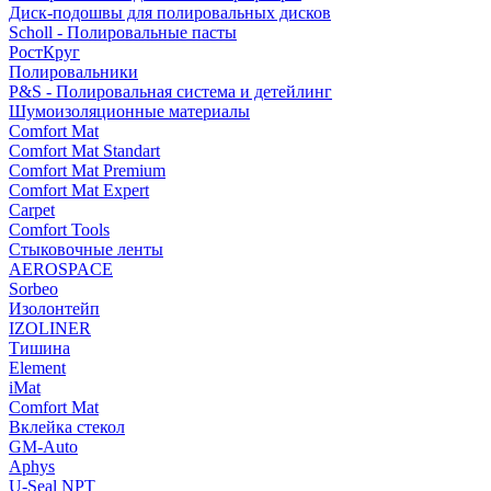
Диск-подошвы для полировальных дисков
Scholl - Полировальные пасты
РостКруг
Полировальники
P&S - Полировальная система и детейлинг
Шумоизоляционные материалы
Comfort Mat
Comfort Mat Standart
Comfort Mat Premium
Comfort Mat Expert
Carpet
Comfort Tools
Стыковочные ленты
AEROSPACE
Sorbeo
Изолонтейп
IZOLINER
Тишина
Element
iMat
Comfort Mat
Вклейка стекол
GM-Auto
Aphys
U-Seal NPT