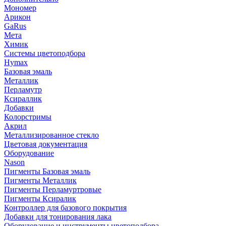
Мономер
Арикон
GaRus
Мета
Химик
Системы цветоподбора
Hymax
Базовая эмаль
Металлик
Перламутр
Ксираллик
Добавки
Колорстримы
Акрил
Металлизированное стекло
Цветовая документация
Оборудование
Nason
Пигменты Базовая эмаль
Пигменты Металлик
Пигменты Перламуртровые
Пигменты Ксиралик
Контроллер для базового покрытия
Добавки для тонирования лака
Оборудование и инструменты цветоподбора