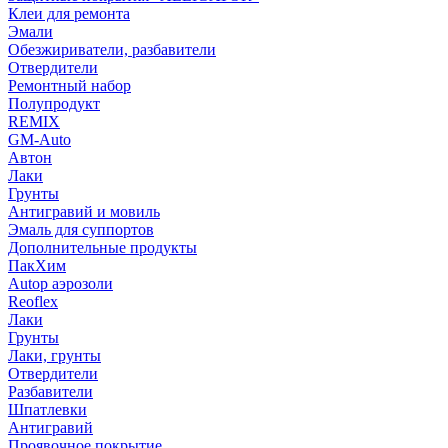
Клеи для ремонта
Эмали
Обезжириватели, разбавители
Отвердители
Ремонтный набор
Полупродукт
REMIX
GM-Auto
Автон
Лаки
Грунты
Антигравий и мовиль
Эмаль для суппортов
Дополнительные продукты
ПакХим
Autop аэрозоли
Reoflex
Лаки
Грунты
Лаки, грунты
Отвердители
Разбавители
Шпатлевки
Антигравий
Проявочное покрытие