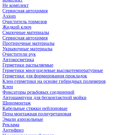
Не комплект
Сервисная автохимия
Axiom
Очиститель тормозов
Жидкий ключ
Смазочные материалы
Сервисная автохимия
Протирочные материалы
Укрывочные материалы
Очистители рук
Автокосметика
Герметики распыляемые
Герметики многоцелевые высокотемпературные
Герметики для формирования прокладок
Клеи-герметики на основе гибридных полимеров
Клеи
Фиксаторы резьбовых соединений
Автошампуни для бесконтактной мойки
Шиномонтаж
Кабельные стяжки нейлоновые
Пена монтажная полиуретановая
Эмали аэрозольные
Реклама
Антифриз