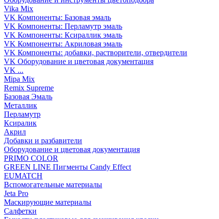
Vika Mix
VK Компоненты: Базовая эмаль
VK Компоненты: Перламутр эмаль
VK Компоненты: Ксираллик эмаль
VK Компоненты: Акриловая эмаль
VK Компоненты: добавки, растворители, отвердители
VK Оборудование и цветовая документация
VK ...
Mipa Mix
Remix Supreme
Базовая Эмаль
Металлик
Перламутр
Ксиралик
Акрил
Добавки и разбавители
Оборудование и цветовая документация
PRIMO COLOR
GREEN LINE Пигменты Candy Effect
EUMATCH
Вспомогательные материалы
Jeta Pro
Маскирующие материалы
Салфетки