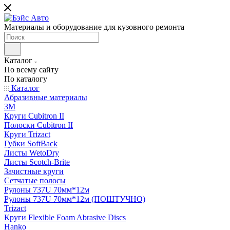
Материалы и оборудование для кузовного ремонта
Каталог
По всему сайту
По каталогу
Каталог
Абразивные материалы
3M
Круги Cubitron II
Полоски Cubitron II
Круги Trizact
Губки SoftBack
Листы WetoDry
Листы Scotch-Brite
Зачистные круги
Сетчатые полосы
Рулоны 737U 70мм*12м
Рулоны 737U 70мм*12м (ПОШТУЧНО)
Trizact
Круги Flexible Foam Abrasive Discs
Hanko