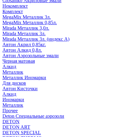
Glosaniko Акриловые эмали
Некомплект
Комплект
MegaMix Металлик 3л.
MegaMix Металлик 0,85л.
Mirada Металлик 3,0л.
Mirada Металлик 3л.
Mirada Металлик 3л. (индекс А)
Автон Акрил 0,85кг.
Автон Алкид 0,8л.
Автон Аэрозольные эмали
Черная матовая
Алкид
Металлик
Металлик Иномарки
Для дисков
Автон Кисточки
Алкид
Иномарки
Металлик
Прочее
Deton Специальные аэрозоли
DETON
DETON ART
DETON SPECIAL