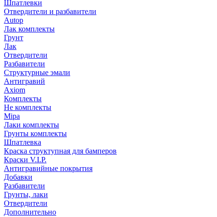
Шпатлевки
Отвердители и разбавители
Autop
Лак комплекты
Грунт
Лак
Отвердители
Разбавители
Структурные эмали
Антигравий
Axiom
Комплекты
Не комплекты
Mipa
Лаки комплекты
Грунты комплекты
Шпатлевка
Краска структупная для бамперов
Краски V.I.P.
Антигравийные покрытия
Добавки
Разбавители
Грунты, лаки
Отвердители
Дополнительно