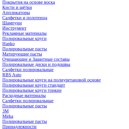
Покрытия на основе воска
Кисти и щётки
Аппликаторы
Салфетки и полотенца
Шампуни
Инструмент
Рекламные материалы
Полировальные круги
Hanko
Полировальные пасты
Матирующие пасты
Очищающие и Защитные составы
Полировальные диски и подошвы
Салфетки полировальные
RBS Auto
Полировальные круги на полиуретановой основе
Полировальные круги стандарт
Полировальные круги тонкие
Расходные материалы
Салфетки полировальные
Полировальные пасты
3М
Mirka
Полировальные пасты
Принадлежности