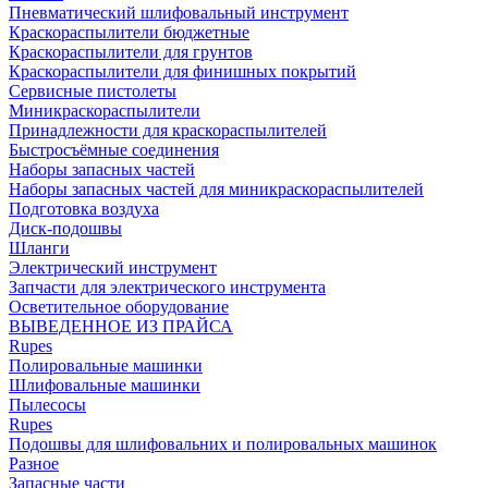
Пневматический шлифовальный инструмент
Краскораспылители бюджетные
Краскораспылители для грунтов
Краскораспылители для финишных покрытий
Сервисные пистолеты
Миникраскораспылители
Принадлежности для краскораспылителей
Быстросъёмные соединения
Наборы запасных частей
Наборы запасных частей для миникраскораспылителей
Подготовка воздуха
Диск-подошвы
Шланги
Электрический инструмент
Запчасти для электрического инструмента
Осветительное оборудование
ВЫВЕДЕННОЕ ИЗ ПРАЙСА
Rupes
Полировальные машинки
Шлифовальные машинки
Пылесосы
Rupes
Подошвы для шлифовальних и полировальных машинок
Разное
Запасные части