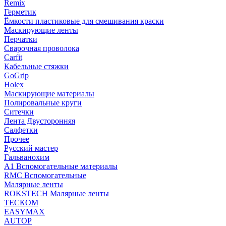
Remix
Герметик
Ёмкости пластиковые для смешивания краски
Маскирующие ленты
Перчатки
Сварочная проволока
Carfit
Кабельные стяжки
GoGrip
Holex
Маскирующие материалы
Полировальные круги
Ситечки
Лента Двусторонняя
Салфетки
Прочее
Русский мастер
Гальванохим
А1 Вспомогательные материалы
RMC Вспомогательные
Малярные ленты
ROKSTECH Малярные ленты
ТЕСКОМ
EASYMAX
AUTOP