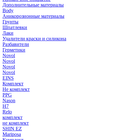
Дополнительные материалы
Body
Аникорозионные материалы
Грунты
Шпатлевки
Лаки
Удалители краски и силикона
Разбавители
Герметики
Novol
Novol
Novol
Novol
EINS
Комплект
Не комплект
PPG
Nason
H7
Relo
комплект
не комплект
SHIN EZ
Mariposa
Комплект