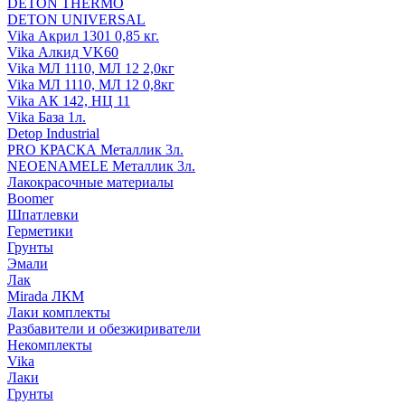
DETON THERMO
DETON UNIVERSAL
Vika Акрил 1301 0,85 кг.
Vika Алкид VK60
Vika МЛ 1110, МЛ 12 2,0кг
Vika МЛ 1110, МЛ 12 0,8кг
Vika АК 142, НЦ 11
Vika База 1л.
Detop Industrial
PRO КРАСКА Металлик 3л.
NEOENAMELE Металлик 3л.
Лакокрасочные материалы
Boomer
Шпатлевки
Герметики
Грунты
Эмали
Лак
Mirada ЛКМ
Лаки комплекты
Разбавители и обезжириватели
Некомплекты
Vika
Лаки
Грунты