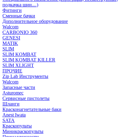
подкачка шин....)
Фитинги
Сменные бачки
Дополнительное оборудование
Walcom
CARBONIO 360
GENESI
MATIK
SLIM
SLIM KOMBAT
SLIM KOMBAT KILLER
SLIM XLIGHT
ПРОЧИЕ
Zip Lab Инструменты
Walсom
Запасные части
Asturomec
Сервисные пистолеты
Шланги
Красконагнетательные баки
Anest Iwata
SATA
Краскопульты
Миникраскопульты
Принадлежности