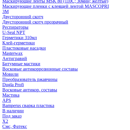
Маскирующие ленты MSK 80 (110С; 30мин; желтые)
Маскирующие пленки с клеящей лентой MASCOPRI
3M
Двусторонний скотч
Двусторонний скотч прозрачный
Респираторы
U-Seal NPT
Герметики 310мл
Клей-герметики
Пластиковые насадки
Masterwax
Антигравий
Битумные мастики
Восковые антикоррозионные составы
Мовили
Преобразователь ржавчины
Dugla Profi
Восковые антикор. составы
Мастика
APS
Bamperus сварка пластика
В наличии
Под заказ
X2
Смс, Фатекс