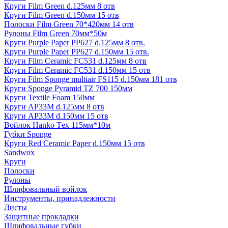
Круги Film Green d.125мм 8 отв
Круги Film Green d.150мм 15 отв
Полоски Film Green 70*420мм 14 отв
Рулоны Film Green 70мм*50м
Круги Purple Paper PP627 d.125мм 8 отв.
Круги Purple Paper PP627 d.150мм 15 отв.
Круги Film Ceramic FC531 d.125мм 8 отв
Круги Film Ceramic FC531 d.150мм 15 отв
Круги Film Sponge multiair FS115 d.150мм 181 отв
Круги Sponge Pyramid TZ 700 150мм
Круги Textile Foam 150мм
Круги AP33M d.125мм 8 отв
Круги AP33M d.150мм 15 отв
Войлок Hanko Tех 115мм*10м
Губки Sponge
Круги Red Ceramic Paper d.150мм 15 отв
Sandwox
Круги
Полоски
Рулоны
Шлифовальный войлок
Инструменты, принадлежности
Листы
Защитные прокладки
Шлифовальные губки