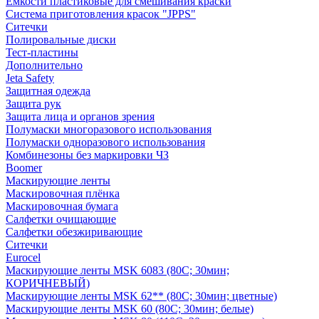
Емкости пластиковые для смешивания краски
Система приготовления красок "JPPS"
Ситечки
Полировальные диски
Тест-пластины
Дополнительно
Jeta Safety
Защитная одежда
Защита рук
Защита лица и органов зрения
Полумаски многоразового использования
Полумаски одноразового использования
Комбинезоны без маркировки ЧЗ
Boomer
Маскирующие ленты
Маскировочная плёнка
Маскировочная бумага
Салфетки очищающие
Салфетки обезжиривающие
Ситечки
Euroсel
Маскирующие ленты MSK 6083 (80С; 30мин;
КОРИЧНЕВЫЙ)
Маскирующие ленты MSK 62** (80С; 30мин; цветные)
Маскирующие ленты MSK 60 (80С; 30мин; белые)