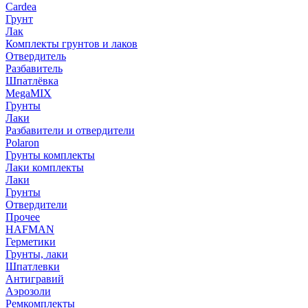
Cardea
Грунт
Лак
Комплекты грунтов и лаков
Отвердитель
Разбавитель
Шпатлёвка
MegaMIX
Грунты
Лаки
Разбавители и отвердители
Polaron
Грунты комплекты
Лаки комплекты
Лаки
Грунты
Отвердители
Прочее
HAFMAN
Герметики
Грунты, лаки
Шпатлевки
Антигравий
Аэрозоли
Ремкомплекты