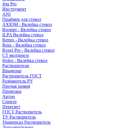
Jeta Pro
Инструмент
ANI
Праймер для стекол
AXIOM - Вклейка стекол
Boomer - Вклейка стекол
ILPA Вклейка стекол
Remix - Вклейка стекол
Renz - Вклейка стекол
Roxel Pro - Вклейка стекол
СТ молдинги
Holex - Вклейка стекол
Растворители
Binagroup
Растворитель ГОСТ
Разбавитель РУ
Прочая химия
Промтара
Автон
Спектр
Пересвет
ГОСТ Растворитель
ТУ Растворитель
Универсал Растворитель
Дополнительно