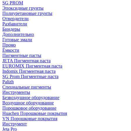
SG PROM
Эпоксидные грунты
Полиуретановые грунты
Отвердители
Разбавители
Биндеры
Дополнительно
Готовые эмали
Промо
Ёмкости
Пигментные пасты
JETA Пигментная паста
EUROMIX Пигментная паста
Indomix Пигментная паста
SG Prom Пигментные паста
Palizh
Специальные пигменты
Инструменты
Безвоздушное оборудование
Воздушное оборудование
Порошковое оборудование
Huachen Порошковые покрытия
VN Порошковые покрытия
Инструмент
Jeta Pro