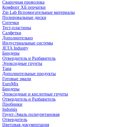
Сварочная проволока
Комфорт ХБ перчатки
Zip Lab Вспомогательные материалы
Полировальные диски
Ситечки
Тест-пластины
Салфетки
Дополнительно
Индустриальные системы
JETA Industry
Биндеры
Отвердитель и Разбавитель
Эпоксидные грунты
Тара
Дополнительные продукты
Готовые эмали
EuroMix
Биндеры
Эпоксидные и кислотные грунты
Отвердитель и Разбавитель
Пробники
Indomix
Грунт-Эмаль полиуретановая
Отвердитель
Цветовая документация