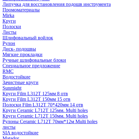
Липучка для восстановления подошв инструмента
Промоматериалы
Mirka
Круги
Полоски
Листы
Шлифовальный войлок
Рулон
Диск- подошвы
Мягкие прокладки
Ручные шлифовальные блоки
Специальное предложение
RMC
Водостойкие
Зачистные круги
Sunmight
Круги Film L312T 125мм 8 отв
Круги Film L312T 150мм 15 отв
Полоски Film L312T 70*420мм 14 отв
Круги Ceramic L712T 125мм. Multi holes
Круги Ceramic L712T 150мм. Multi holes
Рулоны Ceramic L712T 70мм*12м Multi holes
листы
SIA водостойкие
Matador