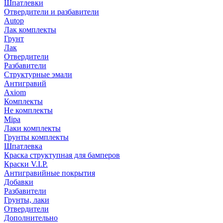
Шпатлевки
Отвердители и разбавители
Autop
Лак комплекты
Грунт
Лак
Отвердители
Разбавители
Структурные эмали
Антигравий
Axiom
Комплекты
Не комплекты
Mipa
Лаки комплекты
Грунты комплекты
Шпатлевка
Краска структупная для бамперов
Краски V.I.P.
Антигравийные покрытия
Добавки
Разбавители
Грунты, лаки
Отвердители
Дополнительно