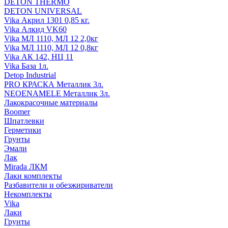
DETON THERMO
DETON UNIVERSAL
Vika Акрил 1301 0,85 кг.
Vika Алкид VK60
Vika МЛ 1110, МЛ 12 2,0кг
Vika МЛ 1110, МЛ 12 0,8кг
Vika АК 142, НЦ 11
Vika База 1л.
Detop Industrial
PRO КРАСКА Металлик 3л.
NEOENAMELE Металлик 3л.
Лакокрасочные материалы
Boomer
Шпатлевки
Герметики
Грунты
Эмали
Лак
Mirada ЛКМ
Лаки комплекты
Разбавители и обезжириватели
Некомплекты
Vika
Лаки
Грунты