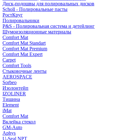
Диск-подошвы для полировальных дисков
Scholl - Полировальные пасты
РостКруг
Полировальники
P&S - Полировальная система и детейлинг
Шумоизоляционные материалы
Comfort Mat
Comfort Mat Standart
Comfort Mat Premium
Comfort Mat Expert
Carpet
Comfort Tools
Стыковочные ленты
AEROSPACE
Sorbeo
Изолонтейп
IZOLINER
Тишина
Element
iMat
Comfort Mat
Вклейка стекол
GM-Auto
Aphys
U-Seal NPT