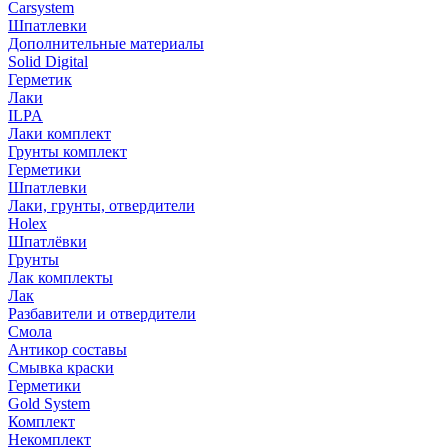
Carsystem
Шпатлевки
Дополнительные материалы
Solid Digital
Герметик
Лаки
ILPA
Лаки комплект
Грунты комплект
Герметики
Шпатлевки
Лаки, грунты, отвердители
Holex
Шпатлёвки
Грунты
Лак комплекты
Лак
Разбавители и отвердители
Смола
Антикор составы
Смывка краски
Герметики
Gold System
Комплект
Некомплект