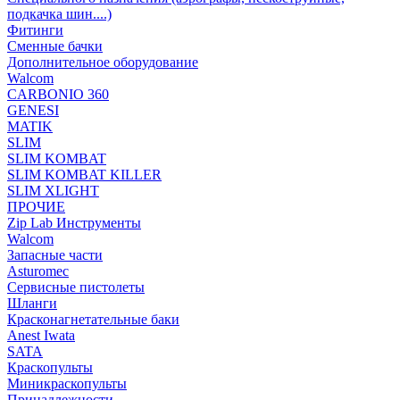
подкачка шин....)
Фитинги
Сменные бачки
Дополнительное оборудование
Walcom
CARBONIO 360
GENESI
MATIK
SLIM
SLIM KOMBAT
SLIM KOMBAT KILLER
SLIM XLIGHT
ПРОЧИЕ
Zip Lab Инструменты
Walсom
Запасные части
Asturomec
Сервисные пистолеты
Шланги
Красконагнетательные баки
Anest Iwata
SATA
Краскопульты
Миникраскопульты
Принадлежности