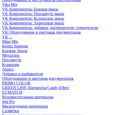
Vika Mix
VK Компоненты: Базовая эмаль
VK Компоненты: Перламутр эмаль
VK Компоненты: Ксираллик эмаль
VK Компоненты: Акриловая эмаль
VK Компоненты: добавки, растворители, отвердители
VK Оборудование и цветовая документация
VK ...
Mipa Mix
Remix Supreme
Базовая Эмаль
Металлик
Перламутр
Ксиралик
Акрил
Добавки и разбавители
Оборудование и цветовая документация
PRIMO COLOR
GREEN LINE Пигменты Candy Effect
EUMATCH
Вспомогательные материалы
Jeta Pro
Маскирующие материалы
Салфетки