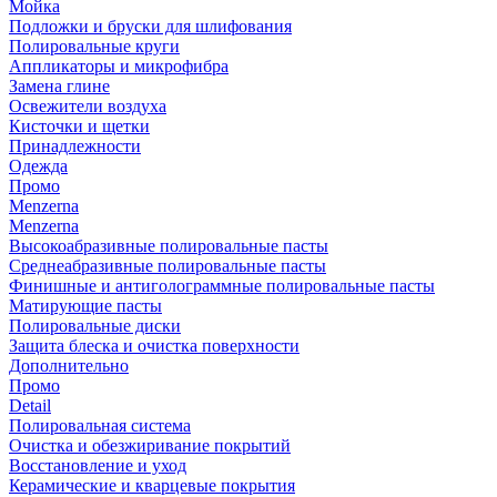
Мойка
Подложки и бруски для шлифования
Полировальные круги
Аппликаторы и микрофибра
Замена глине
Освежители воздуха
Кисточки и щетки
Принадлежности
Одежда
Промо
Menzerna
Menzerna
Высокоабразивные полировальные пасты
Среднеабразивные полировальные пасты
Финишные и антиголограммные полировальные пасты
Матирующие пасты
Полировальные диски
Защита блеска и очистка поверхности
Дополнительно
Промо
Detail
Полировальная система
Очистка и обезжиривание покрытий
Восстановление и уход
Керамические и кварцевые покрытия