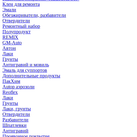
Клеи для ремонта
Эмали
Обезжириватели, разбавители
Отвердители
Ремонтный набор
Полупродукт
REMIX
GM-Auto
Автон
Лаки
Грунты
Антигравий и мовиль
Эмаль для суппортов
Дополнительные продукты
ПакХим
Autop аэрозоли
Reoflex
Лаки
Грунты
Лаки, грунты
Отвердители
Разбавители
Шпатлевки
Антигравий
Проявочное покрытие