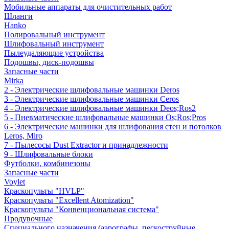
Мобильные аппараты для очистительных работ
Шланги
Hanko
Полировальный инструмент
Шлифовальный инструмент
Пылеудаляющие устройства
Подошвы, диск-подошвы
Запасные части
Mirka
2 - Электрические шлифовальные машинки Deros
3 - Электрические шлифовальные машинки Ceros
4 - Электрические шлифовальные машинки Deos;Ros2
5 - Пневматические шлифовальные машинки Os;Ros;Pros
6 - Электрические машинки для шлифования стен и потолков
Leros, Miro
7 - Пылесосы Dust Extractor и принадлежности
9 - Шлифовальные блоки
Футболки, комбинезоны
Запасные части
Voylet
Краскопульты "HVLP"
Краскопульты "Excellent Atomization"
Краскопульты "Конвенциональная система"
Продувочные
Специального назначения (аэрографы, пескоструйные,