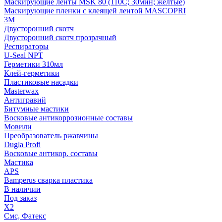
Маскирующие ленты MSK 80 (110С; 30мин; желтые)
Маскирующие пленки с клеящей лентой MASCOPRI
3M
Двусторонний скотч
Двусторонний скотч прозрачный
Респираторы
U-Seal NPT
Герметики 310мл
Клей-герметики
Пластиковые насадки
Masterwax
Антигравий
Битумные мастики
Восковые антикоррозионные составы
Мовили
Преобразователь ржавчины
Dugla Profi
Восковые антикор. составы
Мастика
APS
Bamperus сварка пластика
В наличии
Под заказ
X2
Смс, Фатекс