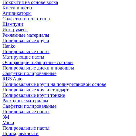
Покрытия на основе воска
Кисти и щётки
Аппликаторы
Салфетки и полотенца
Шампуни
Инструмент
Рекламные материалы
Полировальные круги
Hanko
Полировальные пасты
Матирующие пасты
Очищающие и Защитные составы
Полировальные диски и подошвы
Салфетки полировальные
RBS Auto
Полировальные круги на полиуретановой основе
Полировальные круги стандарт
Полировальные круги тонкие
Расходные материалы
Салфетки полировальные
Полировальные пасты
3М
Mirka
Полировальные пасты
Принадлежности