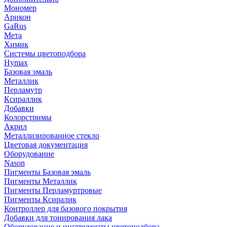
Мономер
Арикон
GaRus
Мета
Химик
Системы цветоподбора
Hymax
Базовая эмаль
Металлик
Перламутр
Ксираллик
Добавки
Колорстримы
Акрил
Металлизированное стекло
Цветовая документация
Оборудование
Nason
Пигменты Базовая эмаль
Пигменты Металлик
Пигменты Перламуртровые
Пигменты Ксиралик
Контроллер для базового покрытия
Добавки для тонирования лака
Оборудование и инструменты цветоподбора