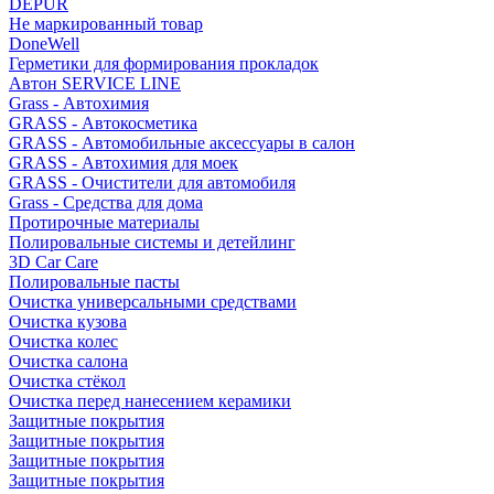
DEPUR
Не маркированный товар
DoneWell
Герметики для формирования прокладок
Автон SERVICE LINE
Grass - Автохимия
GRASS - Автокосметика
GRASS - Автомобильные аксессуары в салон
GRASS - Автохимия для моек
GRASS - Очистители для автомобиля
Grass - Средства для дома
Протирочные материалы
Полировальные системы и детейлинг
3D Car Care
Полировальные пасты
Очистка универсальными средствами
Очистка кузова
Очистка колес
Очистка салона
Очистка стёкол
Очистка перед нанесением керамики
Защитные покрытия
Защитные покрытия
Защитные покрытия
Защитные покрытия