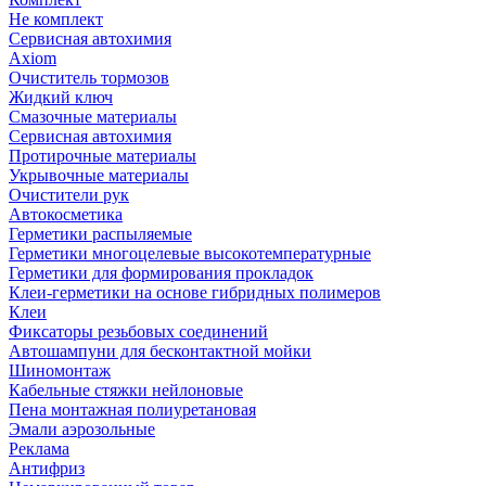
Не комплект
Сервисная автохимия
Axiom
Очиститель тормозов
Жидкий ключ
Смазочные материалы
Сервисная автохимия
Протирочные материалы
Укрывочные материалы
Очистители рук
Автокосметика
Герметики распыляемые
Герметики многоцелевые высокотемпературные
Герметики для формирования прокладок
Клеи-герметики на основе гибридных полимеров
Клеи
Фиксаторы резьбовых соединений
Автошампуни для бесконтактной мойки
Шиномонтаж
Кабельные стяжки нейлоновые
Пена монтажная полиуретановая
Эмали аэрозольные
Реклама
Антифриз