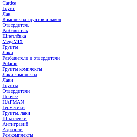
Cardea
Грунт
Лак
Комплекты грунтов и лаков
Отвердитель
Разбавитель
Шпатлёвка
MegaMIX
Грунты
Лаки
Разбавители и отвердители
Polaron
Грунты комплекты
Лаки комплекты
Лаки
Грунты
Отвердители
Прочее
HAFMAN
Герметики
Грунты, лаки
Шпатлевки
Антигравий
Аэрозоли
Ремкомплекты