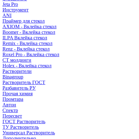
Jeta Pro
Инструмент
ANI
Праймер для стекол
AXIOM - Вклейка стекол
Boomer - Вклейка стекол
ILPA Вклейка стекол
Remix - Вклейка стекол
Renz - Вклейка стекол
Roxel Pro - Вклейка стекол
СТ молдинги
Holex - Вклейка стекол
Растворители
Binagroup
Растворитель ГОСТ
Разбавитель РУ
Прочая химия
Промтара
Автон
Спектр
Пересвет
ГОСТ Растворитель
ТУ Растворитель
Универсал Растворитель
Дополнительно