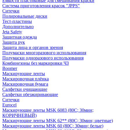
Емкости пластиковые для смешивания краски
Система приготовления красок "JPPS"
Ситечки
Полировальные диски
Тест-пластины
Дополнительно
Jeta Safety
Защитная одежда
Защита рук
Защита лица и органов зрения
Полумаски многоразового использования
Полумаски одноразового использования
Комбинезоны без маркировки ЧЗ
Boomer
Маскирующие ленты
Маскировочная плёнка
Маскировочная бумага
Салфетки очищающие
Салфетки обезжиривающие
Ситечки
Euroсel
Маскирующие ленты MSK 6083 (80С; 30мин;
КОРИЧНЕВЫЙ)
Маскирующие ленты MSK 62** (80С; 30мин; цветные)
Маскирующие ленты MSK 60 (80С; 30мин; белые)