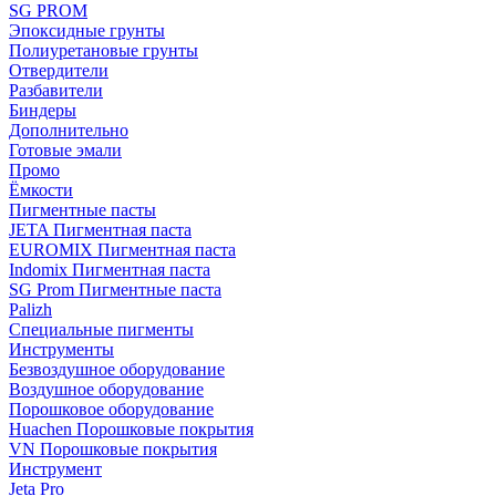
SG PROM
Эпоксидные грунты
Полиуретановые грунты
Отвердители
Разбавители
Биндеры
Дополнительно
Готовые эмали
Промо
Ёмкости
Пигментные пасты
JETA Пигментная паста
EUROMIX Пигментная паста
Indomix Пигментная паста
SG Prom Пигментные паста
Palizh
Специальные пигменты
Инструменты
Безвоздушное оборудование
Воздушное оборудование
Порошковое оборудование
Huachen Порошковые покрытия
VN Порошковые покрытия
Инструмент
Jeta Pro