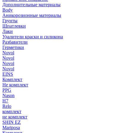
Дополнительные материалы
Body
Аникорозионные материалы
Грунты
Шпатлевки
Лаки
Удалители краски и силикона
Разбавители
Герметики
Novol
Novol
Novol
Novol
EINS
Комплект
Не комплект
PPG
Nason
H7
Relo
комплект
не комплект
SHIN EZ
Mariposa
Комплект