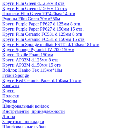
Круги Film Green d.125мм 8 отв
Круги Film Green d.150мм 15 отв
Полоски Film Green 70*420мм 14 отв
Рулоны Film Green 70мм*50м
Круги Purple Paper PP627 d.125мм 8 отв.
Круги Purple Paper PP627 d.150мм 15 отв.
Круги Film Ceramic FC531 d.125мм 8 отв
Круги Film Ceramic FC531 d.150мм 15 отв
Круги Film Sponge multiair FS115 d.150мм 181 отв
Круги Sponge Pyramid TZ 700 150мм
Круги Textile Foam 150мм
Круги AP33M d.125мм 8 отв
Круги AP33M d.150мм 15 отв
Войлок Hanko Tех 115мм*10м
Губки Sponge
Круги Red Ceramic Paper d.150мм 15 отв
Sandwox
Круги
Полоски
Рулоны
Шлифовальный войлок
Инструменты, принадлежности
Листы
Защитные прокладки
Шлифовальные губки