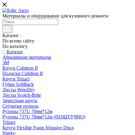
Материалы и оборудование для кузовного ремонта
Каталог
По всему сайту
По каталогу
Каталог
Абразивные материалы
3M
Круги Cubitron II
Полоски Cubitron II
Круги Trizact
Губки SoftBack
Листы WetoDry
Листы Scotch-Brite
Зачистные круги
Сетчатые полосы
Рулоны 737U 70мм*12м
Рулоны 737U 70мм*12м (ПОШТУЧНО)
Trizact
Круги Flexible Foam Abrasive Discs
Hanko