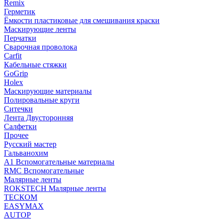
Remix
Герметик
Ёмкости пластиковые для смешивания краски
Маскирующие ленты
Перчатки
Сварочная проволока
Carfit
Кабельные стяжки
GoGrip
Holex
Маскирующие материалы
Полировальные круги
Ситечки
Лента Двусторонняя
Салфетки
Прочее
Русский мастер
Гальванохим
А1 Вспомогательные материалы
RMC Вспомогательные
Малярные ленты
ROKSTECH Малярные ленты
ТЕСКОМ
EASYMAX
AUTOP