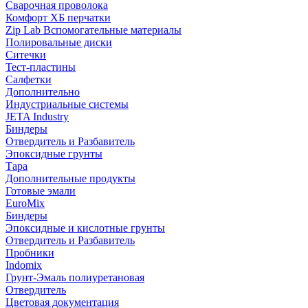
Сварочная проволока
Комфорт ХБ перчатки
Zip Lab Вспомогательные материалы
Полировальные диски
Ситечки
Тест-пластины
Салфетки
Дополнительно
Индустриальные системы
JETA Industry
Биндеры
Отвердитель и Разбавитель
Эпоксидные грунты
Тара
Дополнительные продукты
Готовые эмали
EuroMix
Биндеры
Эпоксидные и кислотные грунты
Отвердитель и Разбавитель
Пробники
Indomix
Грунт-Эмаль полиуретановая
Отвердитель
Цветовая документация