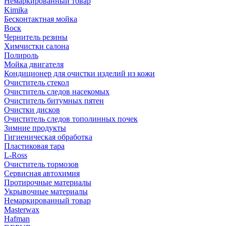
Немаркированный товар
Kimika
Бесконтактная мойка
Воск
Чернитель резины
Химчистки салона
Полироль
Мойка двигателя
Кондиционер для очистки изделий из кожи
Очиститель стекол
Очиститель следов насекомых
Очиститель битумных пятен
Очистки дисков
Очиститель следов тополинных почек
Зимние продукты
Гигиеническая обработка
Пластиковая тара
L-Ross
Очиститель тормозов
Сервисная автохимия
Протирочные материалы
Укрывочные материалы
Немаркированный товар
Masterwax
Hafman