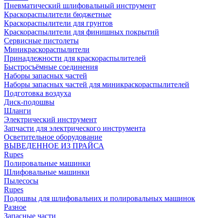
Пневматический шлифовальный инструмент
Краскораспылители бюджетные
Краскораспылители для грунтов
Краскораспылители для финишных покрытий
Сервисные пистолеты
Миникраскораспылители
Принадлежности для краскораспылителей
Быстросъёмные соединения
Наборы запасных частей
Наборы запасных частей для миникраскораспылителей
Подготовка воздуха
Диск-подошвы
Шланги
Электрический инструмент
Запчасти для электрического инструмента
Осветительное оборудование
ВЫВЕДЕННОЕ ИЗ ПРАЙСА
Rupes
Полировальные машинки
Шлифовальные машинки
Пылесосы
Rupes
Подошвы для шлифовальних и полировальных машинок
Разное
Запасные части