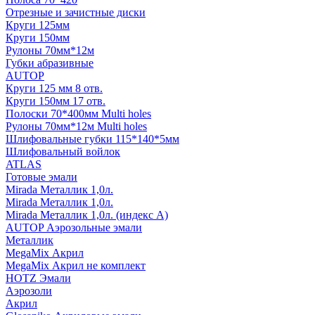
Отрезные и зачистные диски
Круги 125мм
Круги 150мм
Рулоны 70мм*12м
Губки абразивные
AUTOP
Круги 125 мм 8 отв.
Круги 150мм 17 отв.
Полоски 70*400мм Multi holes
Рулоны 70мм*12м Multi holes
Шлифовальные губки 115*140*5мм
Шлифовальный войлок
ATLAS
Готовые эмали
Mirada Металлик 1,0л.
Mirada Металлик 1,0л.
Mirada Металлик 1,0л. (индекс А)
AUTOP Аэрозольные эмали
Металлик
MegaMix Акрил
MegaMix Акрил не комплект
HOTZ Эмали
Аэрозоли
Акрил