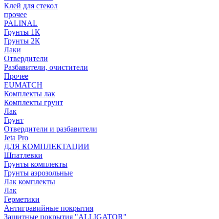
Клей для стекол
прочее
PALINAL
Грунты 1К
Грунты 2К
Лаки
Отвердители
Разбавители, очистители
Прочее
EUMATCH
Комплекты лак
Комплекты грунт
Лак
Грунт
Отвердители и разбавители
Jeta Pro
ДЛЯ КОМПЛЕКТАЦИИ
Шпатлевки
Грунты комплекты
Грунты аэрозольные
Лак комплекты
Лак
Герметики
Антигравийные покрытия
Защитные покрытия "ALLIGATOR"