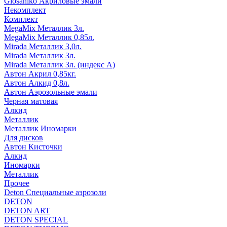
Glosaniko Акриловые эмали
Некомплект
Комплект
MegaMix Металлик 3л.
MegaMix Металлик 0,85л.
Mirada Металлик 3,0л.
Mirada Металлик 3л.
Mirada Металлик 3л. (индекс А)
Автон Акрил 0,85кг.
Автон Алкид 0,8л.
Автон Аэрозольные эмали
Черная матовая
Алкид
Металлик
Металлик Иномарки
Для дисков
Автон Кисточки
Алкид
Иномарки
Металлик
Прочее
Deton Специальные аэрозоли
DETON
DETON ART
DETON SPECIAL