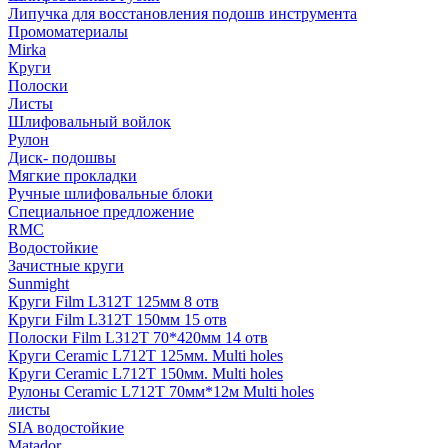
Липучка для восстановления подошв инструмента
Промоматериалы
Mirka
Круги
Полоски
Листы
Шлифовальный войлок
Рулон
Диск- подошвы
Мягкие прокладки
Ручные шлифовальные блоки
Специальное предложение
RMC
Водостойкие
Зачистные круги
Sunmight
Круги Film L312T 125мм 8 отв
Круги Film L312T 150мм 15 отв
Полоски Film L312T 70*420мм 14 отв
Круги Ceramic L712T 125мм. Multi holes
Круги Ceramic L712T 150мм. Multi holes
Рулоны Ceramic L712T 70мм*12м Multi holes
листы
SIA водостойкие
Matador