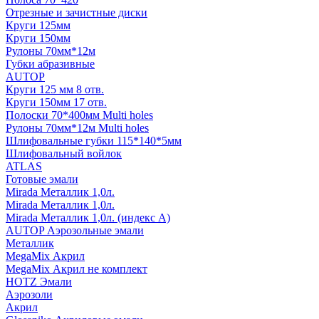
Отрезные и зачистные диски
Круги 125мм
Круги 150мм
Рулоны 70мм*12м
Губки абразивные
AUTOP
Круги 125 мм 8 отв.
Круги 150мм 17 отв.
Полоски 70*400мм Multi holes
Рулоны 70мм*12м Multi holes
Шлифовальные губки 115*140*5мм
Шлифовальный войлок
ATLAS
Готовые эмали
Mirada Металлик 1,0л.
Mirada Металлик 1,0л.
Mirada Металлик 1,0л. (индекс А)
AUTOP Аэрозольные эмали
Металлик
MegaMix Акрил
MegaMix Акрил не комплект
HOTZ Эмали
Аэрозоли
Акрил