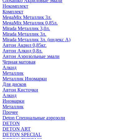
Glosaniko Акриловые эмали
Некомплект
Комплект
MegaMix Металлик 3л.
MegaMix Металлик 0,85л.
Mirada Металлик 3,0л.
Mirada Металлик 3л.
Mirada Металлик 3л. (индекс А)
Автон Акрил 0,85кг.
Автон Алкид 0,8л.
Автон Аэрозольные эмали
Черная матовая
Алкид
Металлик
Металлик Иномарки
Для дисков
Автон Кисточки
Алкид
Иномарки
Металлик
Прочее
Deton Специальные аэрозоли
DETON
DETON ART
DETON SPECIAL