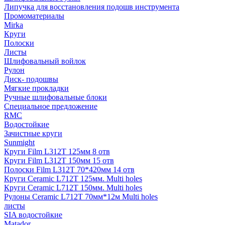
Липучка для восстановления подошв инструмента
Промоматериалы
Mirka
Круги
Полоски
Листы
Шлифовальный войлок
Рулон
Диск- подошвы
Мягкие прокладки
Ручные шлифовальные блоки
Специальное предложение
RMC
Водостойкие
Зачистные круги
Sunmight
Круги Film L312T 125мм 8 отв
Круги Film L312T 150мм 15 отв
Полоски Film L312T 70*420мм 14 отв
Круги Ceramic L712T 125мм. Multi holes
Круги Ceramic L712T 150мм. Multi holes
Рулоны Ceramic L712T 70мм*12м Multi holes
листы
SIA водостойкие
Matador