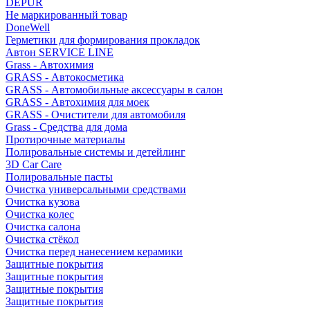
DEPUR
Не маркированный товар
DoneWell
Герметики для формирования прокладок
Автон SERVICE LINE
Grass - Автохимия
GRASS - Автокосметика
GRASS - Автомобильные аксессуары в салон
GRASS - Автохимия для моек
GRASS - Очистители для автомобиля
Grass - Средства для дома
Протирочные материалы
Полировальные системы и детейлинг
3D Car Care
Полировальные пасты
Очистка универсальными средствами
Очистка кузова
Очистка колес
Очистка салона
Очистка стёкол
Очистка перед нанесением керамики
Защитные покрытия
Защитные покрытия
Защитные покрытия
Защитные покрытия