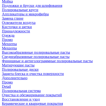
Мойка
Подложки и бруски для шлифования
Полировальные круги
Аппликаторы и микрофибра
Замена глине
Освежители воздуха
Кисточки и щетки
Принадлежности
Одежда
Промо
Menzerna
Menzerna
Высокоабразивные полировальные пасты
Среднеабразивные полировальные пасты
Финишные и антиголограммные полировальные пасты
Матирующие пасты
Полировальные диски
Защита блеска и очистка поверхности
Дополнительно
Промо
Detail
Полировальная система
Очистка и обезжиривание покрытий
Восстановление и уход
Керамические и кварцевые покрытия