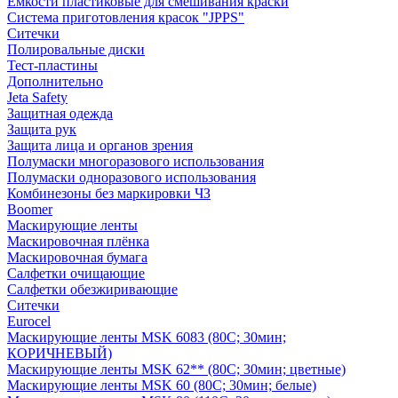
Емкости пластиковые для смешивания краски
Система приготовления красок "JPPS"
Ситечки
Полировальные диски
Тест-пластины
Дополнительно
Jeta Safety
Защитная одежда
Защита рук
Защита лица и органов зрения
Полумаски многоразового использования
Полумаски одноразового использования
Комбинезоны без маркировки ЧЗ
Boomer
Маскирующие ленты
Маскировочная плёнка
Маскировочная бумага
Салфетки очищающие
Салфетки обезжиривающие
Ситечки
Euroсel
Маскирующие ленты MSK 6083 (80С; 30мин;
КОРИЧНЕВЫЙ)
Маскирующие ленты MSK 62** (80С; 30мин; цветные)
Маскирующие ленты MSK 60 (80С; 30мин; белые)