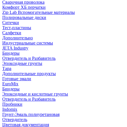
Сварочная проволока
Комфорт ХБ перчатки
Zip Lab Вспомогательные материалы
Полировальные диски
Ситечки
Тест-пластины
Салфетки
Дополнительно
Индустриальные системы
JETA Industry
Биндеры
Отвердитель и Разбавитель
Эпоксидные грунты
Тара
Дополнительные продукты
Готовые эмали
EuroMix
Биндеры
Эпоксидные и кислотные грунты
Отвердитель и Разбавитель
Пробники
Indomix
Грунт-Эмаль полиуретановая
Отвердитель
Цветовая документация