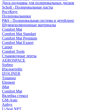
Диск-подошвы для полировальных дисков
Scholl - Полировальные пасты
РостКруг
Полировальники
P&S - Полировальная система и детейлинг
Шумоизоляционные материалы
Comfort Mat
Comfort Mat Standart
Comfort Mat Premium
Comfort Mat Expert
Carpet
Comfort Tools
Стыковочные ленты
AEROSPACE
Sorbeo
Изолонтейп
IZOLINER
Тишина
Element
iMat
Comfort Mat
Вклейка стекол
GM-Auto
Aphys
U-Seal NPT