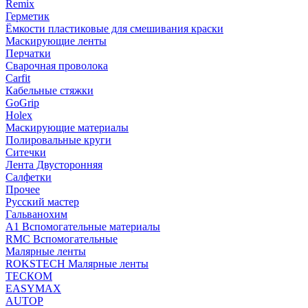
Remix
Герметик
Ёмкости пластиковые для смешивания краски
Маскирующие ленты
Перчатки
Сварочная проволока
Carfit
Кабельные стяжки
GoGrip
Holex
Маскирующие материалы
Полировальные круги
Ситечки
Лента Двусторонняя
Салфетки
Прочее
Русский мастер
Гальванохим
А1 Вспомогательные материалы
RMC Вспомогательные
Малярные ленты
ROKSTECH Малярные ленты
ТЕСКОМ
EASYMAX
AUTOP