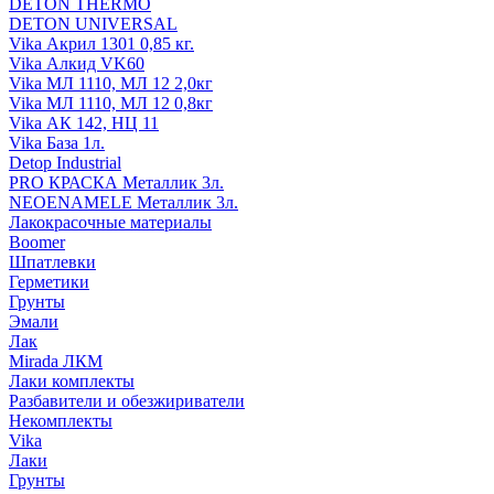
DETON THERMO
DETON UNIVERSAL
Vika Акрил 1301 0,85 кг.
Vika Алкид VK60
Vika МЛ 1110, МЛ 12 2,0кг
Vika МЛ 1110, МЛ 12 0,8кг
Vika АК 142, НЦ 11
Vika База 1л.
Detop Industrial
PRO КРАСКА Металлик 3л.
NEOENAMELE Металлик 3л.
Лакокрасочные материалы
Boomer
Шпатлевки
Герметики
Грунты
Эмали
Лак
Mirada ЛКМ
Лаки комплекты
Разбавители и обезжириватели
Некомплекты
Vika
Лаки
Грунты