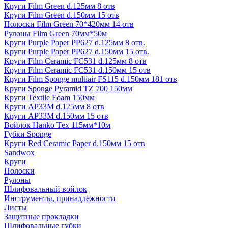
Круги Film Green d.125мм 8 отв
Круги Film Green d.150мм 15 отв
Полоски Film Green 70*420мм 14 отв
Рулоны Film Green 70мм*50м
Круги Purple Paper PP627 d.125мм 8 отв.
Круги Purple Paper PP627 d.150мм 15 отв.
Круги Film Ceramic FC531 d.125мм 8 отв
Круги Film Ceramic FC531 d.150мм 15 отв
Круги Film Sponge multiair FS115 d.150мм 181 отв
Круги Sponge Pyramid TZ 700 150мм
Круги Textile Foam 150мм
Круги AP33M d.125мм 8 отв
Круги AP33M d.150мм 15 отв
Войлок Hanko Tех 115мм*10м
Губки Sponge
Круги Red Ceramic Paper d.150мм 15 отв
Sandwox
Круги
Полоски
Рулоны
Шлифовальный войлок
Инструменты, принадлежности
Листы
Защитные прокладки
Шлифовальные губки