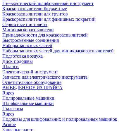
Пневматический шлифовальный инструмент
Краскораспылители бюджетные
Краскораспылители для грунтов
Краскораспылители для финишных покрытий
Сервисные пистолеты
Миникраскораспылители
Принадлежности для краскораспылителей
Быстросъёмные соединения
Наборы запасных частей
Наборы запасных частей для миникраскораспылителей
Подготовка воздуха
Диск-подошвы
Шланги
Электрический инструмент
Запчасти для электрического инструмента
Осветительное оборудование
ВЫВЕДЕННОЕ ИЗ ПРАЙСА
Rupes
Полировальные машинки
Шлифовальные машинки
Пылесосы
Rupes
Подошвы для шлифовальних и полировальных машинок
Разное
Запасные части