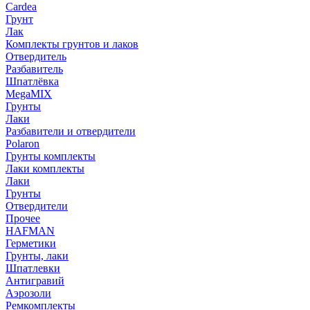
Cardea
Грунт
Лак
Комплекты грунтов и лаков
Отвердитель
Разбавитель
Шпатлёвка
MegaMIX
Грунты
Лаки
Разбавители и отвердители
Polaron
Грунты комплекты
Лаки комплекты
Лаки
Грунты
Отвердители
Прочее
HAFMAN
Герметики
Грунты, лаки
Шпатлевки
Антигравий
Аэрозоли
Ремкомплекты