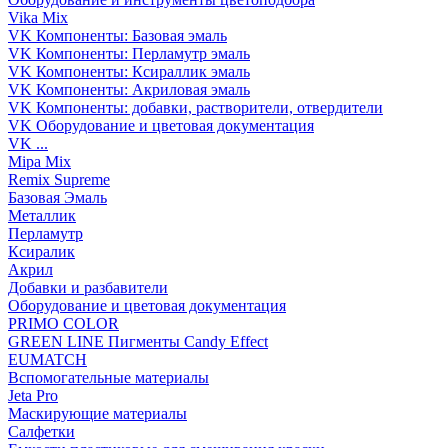
Vika Mix
VK Компоненты: Базовая эмаль
VK Компоненты: Перламутр эмаль
VK Компоненты: Ксираллик эмаль
VK Компоненты: Акриловая эмаль
VK Компоненты: добавки, растворители, отвердители
VK Оборудование и цветовая документация
VK ...
Mipa Mix
Remix Supreme
Базовая Эмаль
Металлик
Перламутр
Ксиралик
Акрил
Добавки и разбавители
Оборудование и цветовая документация
PRIMO COLOR
GREEN LINE Пигменты Candy Effect
EUMATCH
Вспомогательные материалы
Jeta Pro
Маскирующие материалы
Салфетки