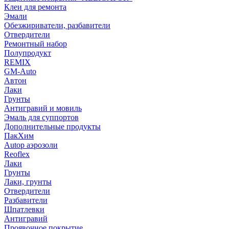
Клеи для ремонта
Эмали
Обезжириватели, разбавители
Отвердители
Ремонтный набор
Полупродукт
REMIX
GM-Auto
Автон
Лаки
Грунты
Антигравий и мовиль
Эмаль для суппортов
Дополнительные продукты
ПакХим
Autop аэрозоли
Reoflex
Лаки
Грунты
Лаки, грунты
Отвердители
Разбавители
Шпатлевки
Антигравий
Проявочное покрытие