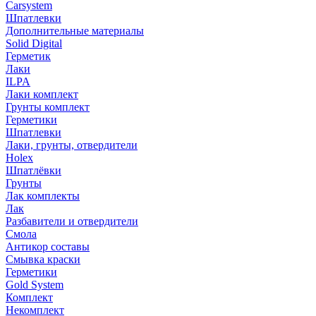
Carsystem
Шпатлевки
Дополнительные материалы
Solid Digital
Герметик
Лаки
ILPA
Лаки комплект
Грунты комплект
Герметики
Шпатлевки
Лаки, грунты, отвердители
Holex
Шпатлёвки
Грунты
Лак комплекты
Лак
Разбавители и отвердители
Смола
Антикор составы
Смывка краски
Герметики
Gold System
Комплект
Некомплект