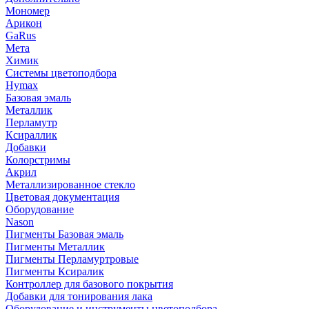
Мономер
Арикон
GaRus
Мета
Химик
Системы цветоподбора
Hymax
Базовая эмаль
Металлик
Перламутр
Ксираллик
Добавки
Колорстримы
Акрил
Металлизированное стекло
Цветовая документация
Оборудование
Nason
Пигменты Базовая эмаль
Пигменты Металлик
Пигменты Перламуртровые
Пигменты Ксиралик
Контроллер для базового покрытия
Добавки для тонирования лака
Оборудование и инструменты цветоподбора