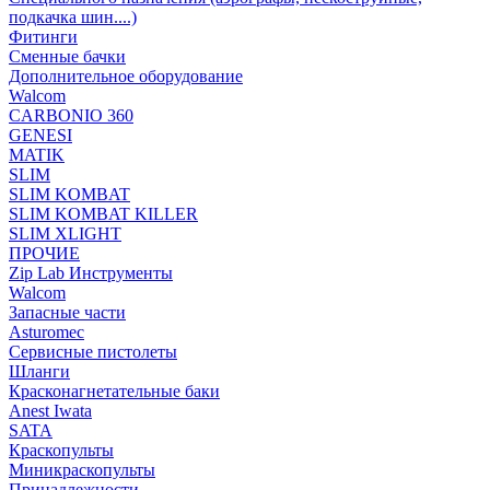
подкачка шин....)
Фитинги
Сменные бачки
Дополнительное оборудование
Walcom
CARBONIO 360
GENESI
MATIK
SLIM
SLIM KOMBAT
SLIM KOMBAT KILLER
SLIM XLIGHT
ПРОЧИЕ
Zip Lab Инструменты
Walсom
Запасные части
Asturomec
Сервисные пистолеты
Шланги
Красконагнетательные баки
Anest Iwata
SATA
Краскопульты
Миникраскопульты
Принадлежности