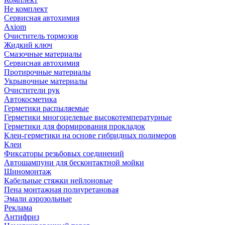
Не комплект
Сервисная автохимия
Axiom
Очиститель тормозов
Жидкий ключ
Смазочные материалы
Сервисная автохимия
Протирочные материалы
Укрывочные материалы
Очистители рук
Автокосметика
Герметики распыляемые
Герметики многоцелевые высокотемпературные
Герметики для формирования прокладок
Клеи-герметики на основе гибридных полимеров
Клеи
Фиксаторы резьбовых соединений
Автошампуни для бесконтактной мойки
Шиномонтаж
Кабельные стяжки нейлоновые
Пена монтажная полиуретановая
Эмали аэрозольные
Реклама
Антифриз