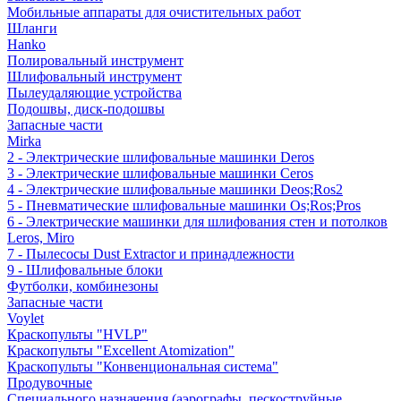
Мобильные аппараты для очистительных работ
Шланги
Hanko
Полировальный инструмент
Шлифовальный инструмент
Пылеудаляющие устройства
Подошвы, диск-подошвы
Запасные части
Mirka
2 - Электрические шлифовальные машинки Deros
3 - Электрические шлифовальные машинки Ceros
4 - Электрические шлифовальные машинки Deos;Ros2
5 - Пневматические шлифовальные машинки Os;Ros;Pros
6 - Электрические машинки для шлифования стен и потолков
Leros, Miro
7 - Пылесосы Dust Extractor и принадлежности
9 - Шлифовальные блоки
Футболки, комбинезоны
Запасные части
Voylet
Краскопульты "HVLP"
Краскопульты "Excellent Atomization"
Краскопульты "Конвенциональная система"
Продувочные
Специального назначения (аэрографы, пескоструйные,