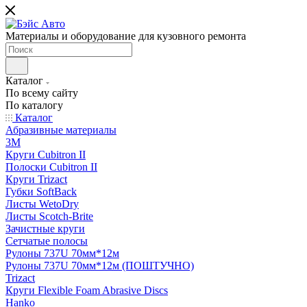
Материалы и оборудование для кузовного ремонта
Каталог
По всему сайту
По каталогу
Каталог
Абразивные материалы
3M
Круги Cubitron II
Полоски Cubitron II
Круги Trizact
Губки SoftBack
Листы WetoDry
Листы Scotch-Brite
Зачистные круги
Сетчатые полосы
Рулоны 737U 70мм*12м
Рулоны 737U 70мм*12м (ПОШТУЧНО)
Trizact
Круги Flexible Foam Abrasive Discs
Hanko