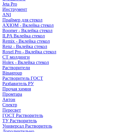
Jeta Pro
Инструмент
ANI
Праймер для стекол
AXIOM - Вклейка стекол
Boomer - Вклейка стекол
ILPA Вклейка стекол
Remix - Вклейка стекол
Renz - Вклейка стекол
Roxel Pro - Вклейка стекол
СТ молдинги
Holex - Вклейка стекол
Растворители
Binagroup
Растворитель ГОСТ
Разбавитель РУ
Прочая химия
Промтара
Автон
Спектр
Пересвет
ГОСТ Растворитель
ТУ Растворитель
Универсал Растворитель
Дополнительно