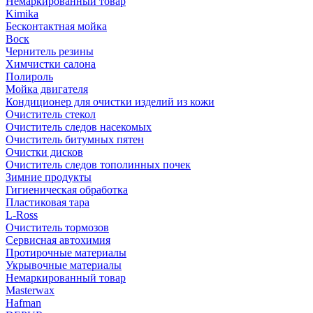
Немаркированный товар
Kimika
Бесконтактная мойка
Воск
Чернитель резины
Химчистки салона
Полироль
Мойка двигателя
Кондиционер для очистки изделий из кожи
Очиститель стекол
Очиститель следов насекомых
Очиститель битумных пятен
Очистки дисков
Очиститель следов тополинных почек
Зимние продукты
Гигиеническая обработка
Пластиковая тара
L-Ross
Очиститель тормозов
Сервисная автохимия
Протирочные материалы
Укрывочные материалы
Немаркированный товар
Masterwax
Hafman