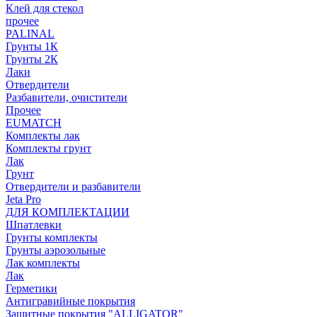
Клей для стекол
прочее
PALINAL
Грунты 1К
Грунты 2К
Лаки
Отвердители
Разбавители, очистители
Прочее
EUMATCH
Комплекты лак
Комплекты грунт
Лак
Грунт
Отвердители и разбавители
Jeta Pro
ДЛЯ КОМПЛЕКТАЦИИ
Шпатлевки
Грунты комплекты
Грунты аэрозольные
Лак комплекты
Лак
Герметики
Антигравийные покрытия
Защитные покрытия "ALLIGATOR"