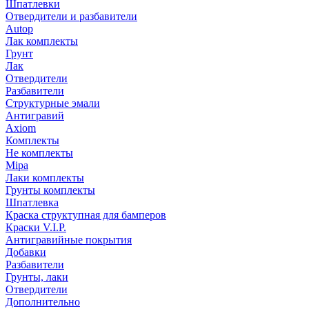
Шпатлевки
Отвердители и разбавители
Autop
Лак комплекты
Грунт
Лак
Отвердители
Разбавители
Структурные эмали
Антигравий
Axiom
Комплекты
Не комплекты
Mipa
Лаки комплекты
Грунты комплекты
Шпатлевка
Краска структупная для бамперов
Краски V.I.P.
Антигравийные покрытия
Добавки
Разбавители
Грунты, лаки
Отвердители
Дополнительно