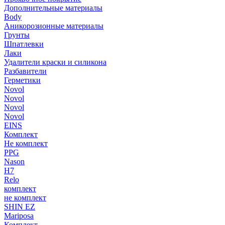
Дополнительные материалы
Body
Аникорозионные материалы
Грунты
Шпатлевки
Лаки
Удалители краски и силикона
Разбавители
Герметики
Novol
Novol
Novol
Novol
EINS
Комплект
Не комплект
PPG
Nason
H7
Relo
комплект
не комплект
SHIN EZ
Mariposa
Комплект