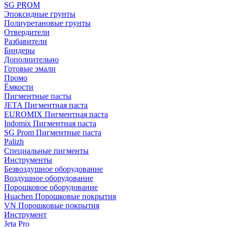
SG PROM
Эпоксидные грунты
Полиуретановые грунты
Отвердители
Разбавители
Биндеры
Дополнительно
Готовые эмали
Промо
Ёмкости
Пигментные пасты
JETA Пигментная паста
EUROMIX Пигментная паста
Indomix Пигментная паста
SG Prom Пигментные паста
Palizh
Специальные пигменты
Инструменты
Безвоздушное оборудование
Воздушное оборудование
Порошковое оборудование
Huachen Порошковые покрытия
VN Порошковые покрытия
Инструмент
Jeta Pro