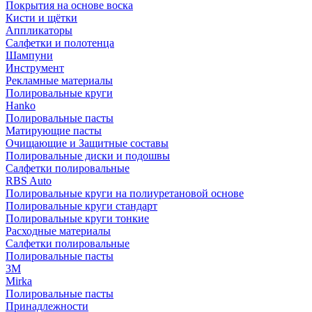
Покрытия на основе воска
Кисти и щётки
Аппликаторы
Салфетки и полотенца
Шампуни
Инструмент
Рекламные материалы
Полировальные круги
Hanko
Полировальные пасты
Матирующие пасты
Очищающие и Защитные составы
Полировальные диски и подошвы
Салфетки полировальные
RBS Auto
Полировальные круги на полиуретановой основе
Полировальные круги стандарт
Полировальные круги тонкие
Расходные материалы
Салфетки полировальные
Полировальные пасты
3М
Mirka
Полировальные пасты
Принадлежности