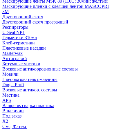
Маскирующие ленты MSK 80 (110С; 30мин; желтые)
Маскирующие пленки с клеящей лентой MASCOPRI
3M
Двусторонний скотч
Двусторонний скотч прозрачный
Респираторы
U-Seal NPT
Герметики 310мл
Клей-герметики
Пластиковые насадки
Masterwax
Антигравий
Битумные мастики
Восковые антикоррозионные составы
Мовили
Преобразователь ржавчины
Dugla Profi
Восковые антикор. составы
Мастика
APS
Bamperus сварка пластика
В наличии
Под заказ
X2
Смс, Фатекс