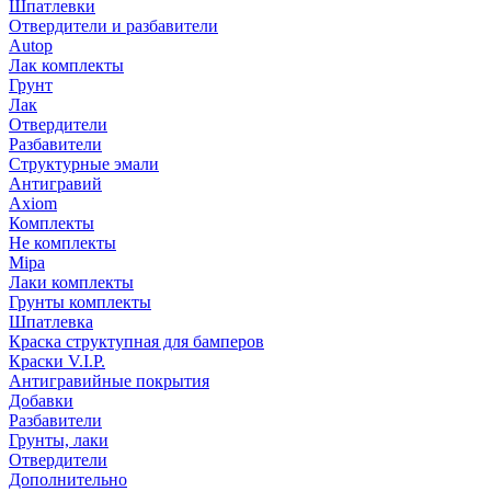
Шпатлевки
Отвердители и разбавители
Autop
Лак комплекты
Грунт
Лак
Отвердители
Разбавители
Структурные эмали
Антигравий
Axiom
Комплекты
Не комплекты
Mipa
Лаки комплекты
Грунты комплекты
Шпатлевка
Краска структупная для бамперов
Краски V.I.P.
Антигравийные покрытия
Добавки
Разбавители
Грунты, лаки
Отвердители
Дополнительно