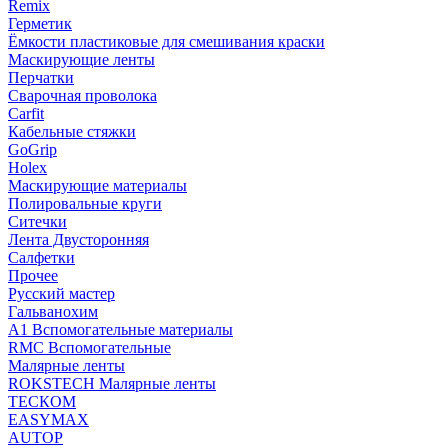
Remix
Герметик
Ёмкости пластиковые для смешивания краски
Маскирующие ленты
Перчатки
Сварочная проволока
Carfit
Кабельные стяжки
GoGrip
Holex
Маскирующие материалы
Полировальные круги
Ситечки
Лента Двусторонняя
Салфетки
Прочее
Русский мастер
Гальванохим
А1 Вспомогательные материалы
RMC Вспомогательные
Малярные ленты
ROKSTECH Малярные ленты
ТЕСКОМ
EASYMAX
AUTOP