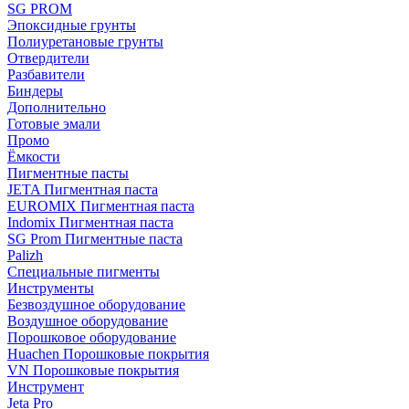
SG PROM
Эпоксидные грунты
Полиуретановые грунты
Отвердители
Разбавители
Биндеры
Дополнительно
Готовые эмали
Промо
Ёмкости
Пигментные пасты
JETA Пигментная паста
EUROMIX Пигментная паста
Indomix Пигментная паста
SG Prom Пигментные паста
Palizh
Специальные пигменты
Инструменты
Безвоздушное оборудование
Воздушное оборудование
Порошковое оборудование
Huachen Порошковые покрытия
VN Порошковые покрытия
Инструмент
Jeta Pro