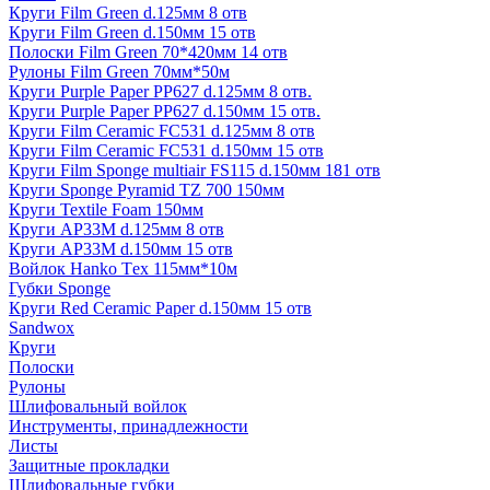
Круги Film Green d.125мм 8 отв
Круги Film Green d.150мм 15 отв
Полоски Film Green 70*420мм 14 отв
Рулоны Film Green 70мм*50м
Круги Purple Paper PP627 d.125мм 8 отв.
Круги Purple Paper PP627 d.150мм 15 отв.
Круги Film Ceramic FC531 d.125мм 8 отв
Круги Film Ceramic FC531 d.150мм 15 отв
Круги Film Sponge multiair FS115 d.150мм 181 отв
Круги Sponge Pyramid TZ 700 150мм
Круги Textile Foam 150мм
Круги AP33M d.125мм 8 отв
Круги AP33M d.150мм 15 отв
Войлок Hanko Tех 115мм*10м
Губки Sponge
Круги Red Ceramic Paper d.150мм 15 отв
Sandwox
Круги
Полоски
Рулоны
Шлифовальный войлок
Инструменты, принадлежности
Листы
Защитные прокладки
Шлифовальные губки