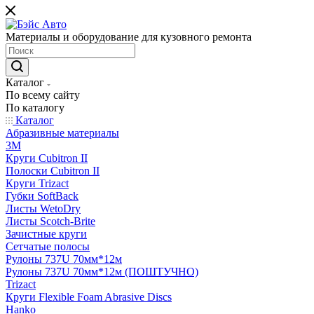
Материалы и оборудование для кузовного ремонта
Каталог
По всему сайту
По каталогу
Каталог
Абразивные материалы
3M
Круги Cubitron II
Полоски Cubitron II
Круги Trizact
Губки SoftBack
Листы WetoDry
Листы Scotch-Brite
Зачистные круги
Сетчатые полосы
Рулоны 737U 70мм*12м
Рулоны 737U 70мм*12м (ПОШТУЧНО)
Trizact
Круги Flexible Foam Abrasive Discs
Hanko