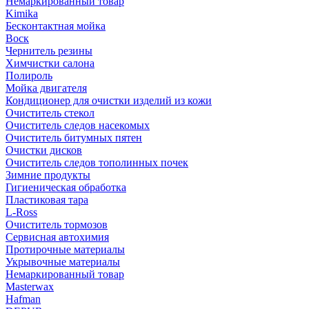
Немаркированный товар
Kimika
Бесконтактная мойка
Воск
Чернитель резины
Химчистки салона
Полироль
Мойка двигателя
Кондиционер для очистки изделий из кожи
Очиститель стекол
Очиститель следов насекомых
Очиститель битумных пятен
Очистки дисков
Очиститель следов тополинных почек
Зимние продукты
Гигиеническая обработка
Пластиковая тара
L-Ross
Очиститель тормозов
Сервисная автохимия
Протирочные материалы
Укрывочные материалы
Немаркированный товар
Masterwax
Hafman