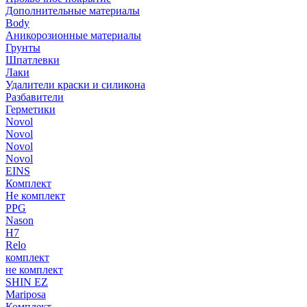
Дополнительные материалы
Body
Аникорозионные материалы
Грунты
Шпатлевки
Лаки
Удалители краски и силикона
Разбавители
Герметики
Novol
Novol
Novol
Novol
EINS
Комплект
Не комплект
PPG
Nason
H7
Relo
комплект
не комплект
SHIN EZ
Mariposa
Комплект