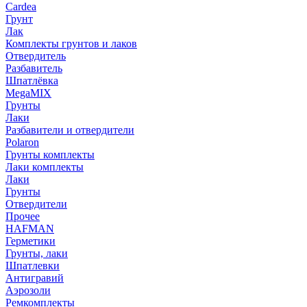
Cardea
Грунт
Лак
Комплекты грунтов и лаков
Отвердитель
Разбавитель
Шпатлёвка
MegaMIX
Грунты
Лаки
Разбавители и отвердители
Polaron
Грунты комплекты
Лаки комплекты
Лаки
Грунты
Отвердители
Прочее
HAFMAN
Герметики
Грунты, лаки
Шпатлевки
Антигравий
Аэрозоли
Ремкомплекты