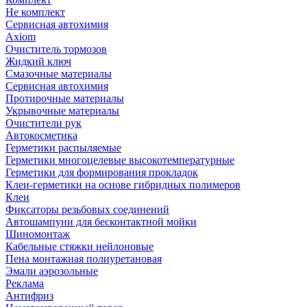
Не комплект
Сервисная автохимия
Axiom
Очиститель тормозов
Жидкий ключ
Смазочные материалы
Сервисная автохимия
Протирочные материалы
Укрывочные материалы
Очистители рук
Автокосметика
Герметики распыляемые
Герметики многоцелевые высокотемпературные
Герметики для формирования прокладок
Клеи-герметики на основе гибридных полимеров
Клеи
Фиксаторы резьбовых соединений
Автошампуни для бесконтактной мойки
Шиномонтаж
Кабельные стяжки нейлоновые
Пена монтажная полиуретановая
Эмали аэрозольные
Реклама
Антифриз