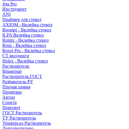
Jeta Pro
Инструмент
ANI
Праймер для стекол
AXIOM - Вклейка стекол
Boomer - Вклейка стекол
ILPA Вклейка стекол
Remix - Вклейка стекол
Renz - Вклейка стекол
Roxel Pro - Вклейка стекол
СТ молдинги
Holex - Вклейка стекол
Растворители
Binagroup
Растворитель ГОСТ
Разбавитель РУ
Прочая химия
Промтара
Автон
Спектр
Пересвет
ГОСТ Растворитель
ТУ Растворитель
Универсал Растворитель
Дополнительно