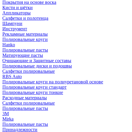
Покрытия на основе воска
Кисти и щётки
Аппликаторы
Салфетки и полотенца
Шампуни
Инструмент
Рекламные материалы
Полировальные круги
Hanko
Полировальные пасты
Матирующие пасты
Очищающие и Защитные составы
Полировальные диски и подошвы
Салфетки полировальные
RBS Auto
Полировальные круги на полиуретановой основе
Полировальные круги стандарт
Полировальные круги тонкие
Расходные материалы
Салфетки полировальные
Полировальные пасты
3М
Mirka
Полировальные пасты
Принадлежности