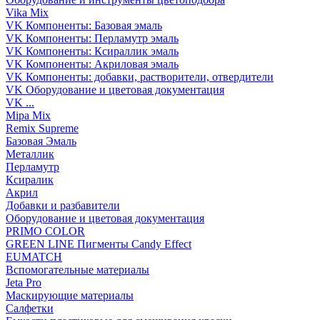
Vika Mix
VK Компоненты: Базовая эмаль
VK Компоненты: Перламутр эмаль
VK Компоненты: Ксираллик эмаль
VK Компоненты: Акриловая эмаль
VK Компоненты: добавки, растворители, отвердители
VK Оборудование и цветовая документация
VK ...
Mipa Mix
Remix Supreme
Базовая Эмаль
Металлик
Перламутр
Ксиралик
Акрил
Добавки и разбавители
Оборудование и цветовая документация
PRIMO COLOR
GREEN LINE Пигменты Candy Effect
EUMATCH
Вспомогательные материалы
Jeta Pro
Маскирующие материалы
Салфетки