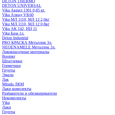
DETON THERMO
DETON UNIVERSAL
Vika Акрил 1301 0,85 кг.
Vika Алкид VK60
Vika МЛ 1110, МЛ 12 2,0кг
Vika МЛ 1110, МЛ 12 0,8кг
Vika АК 142, НЦ 11
Vika База 1л.
Detop Industrial
PRO КРАСКА Металлик 3л.
NEOENAMELE Металлик 3л.
Лакокрасочные материалы
Boomer
Шпатлевки
Герметики
Грунты
Эмали
Лак
Mirada ЛКМ
Лаки комплекты
Разбавители и обезжириватели
Некомплекты
Vika
Лаки
Грунты