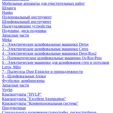
Мобильные аппараты для очистительных работ
Шланги
Hanko
Полировальный инструмент
Шлифовальный инструмент
Пылеудаляющие устройства
Подошвы, диск-подошвы
Запасные части
Mirka
2 - Электрические шлифовальные машинки Deros
3 - Электрические шлифовальные машинки Ceros
4 - Электрические шлифовальные машинки Deos;Ros2
5 - Пневматические шлифовальные машинки Os;Ros;Pros
6 - Электрические машинки для шлифования стен и потолков
Leros, Miro
7 - Пылесосы Dust Extractor и принадлежности
9 - Шлифовальные блоки
Футболки, комбинезоны
Запасные части
Voylet
Краскопульты "HVLP"
Краскопульты "Excellent Atomization"
Краскопульты "Конвенциональная система"
Продувочные
Специального назначения (аэрографы, пескоструйные,