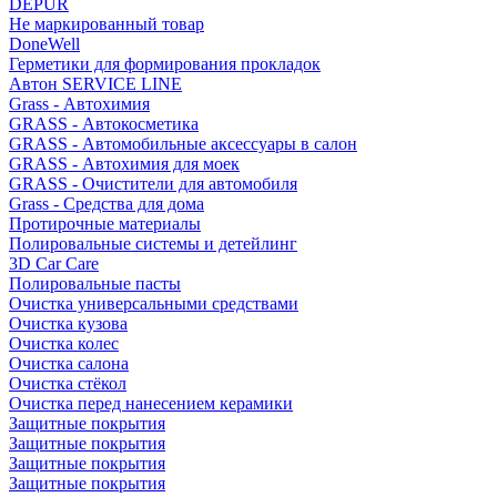
DEPUR
Не маркированный товар
DoneWell
Герметики для формирования прокладок
Автон SERVICE LINE
Grass - Автохимия
GRASS - Автокосметика
GRASS - Автомобильные аксессуары в салон
GRASS - Автохимия для моек
GRASS - Очистители для автомобиля
Grass - Средства для дома
Протирочные материалы
Полировальные системы и детейлинг
3D Car Care
Полировальные пасты
Очистка универсальными средствами
Очистка кузова
Очистка колес
Очистка салона
Очистка стёкол
Очистка перед нанесением керамики
Защитные покрытия
Защитные покрытия
Защитные покрытия
Защитные покрытия