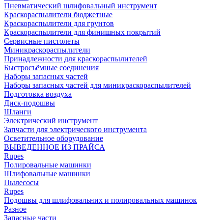
Пневматический шлифовальный инструмент
Краскораспылители бюджетные
Краскораспылители для грунтов
Краскораспылители для финишных покрытий
Сервисные пистолеты
Миникраскораспылители
Принадлежности для краскораспылителей
Быстросъёмные соединения
Наборы запасных частей
Наборы запасных частей для миникраскораспылителей
Подготовка воздуха
Диск-подошвы
Шланги
Электрический инструмент
Запчасти для электрического инструмента
Осветительное оборудование
ВЫВЕДЕННОЕ ИЗ ПРАЙСА
Rupes
Полировальные машинки
Шлифовальные машинки
Пылесосы
Rupes
Подошвы для шлифовальних и полировальных машинок
Разное
Запасные части