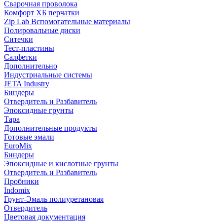
Сварочная проволока
Комфорт ХБ перчатки
Zip Lab Вспомогательные материалы
Полировальные диски
Ситечки
Тест-пластины
Салфетки
Дополнительно
Индустриальные системы
JETA Industry
Биндеры
Отвердитель и Разбавитель
Эпоксидные грунты
Тара
Дополнительные продукты
Готовые эмали
EuroMix
Биндеры
Эпоксидные и кислотные грунты
Отвердитель и Разбавитель
Пробники
Indomix
Грунт-Эмаль полиуретановая
Отвердитель
Цветовая документация