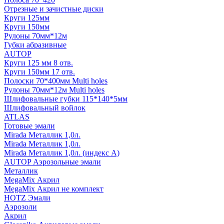
Отрезные и зачистные диски
Круги 125мм
Круги 150мм
Рулоны 70мм*12м
Губки абразивные
AUTOP
Круги 125 мм 8 отв.
Круги 150мм 17 отв.
Полоски 70*400мм Multi holes
Рулоны 70мм*12м Multi holes
Шлифовальные губки 115*140*5мм
Шлифовальный войлок
ATLAS
Готовые эмали
Mirada Металлик 1,0л.
Mirada Металлик 1,0л.
Mirada Металлик 1,0л. (индекс А)
AUTOP Аэрозольные эмали
Металлик
MegaMix Акрил
MegaMix Акрил не комплект
HOTZ Эмали
Аэрозоли
Акрил