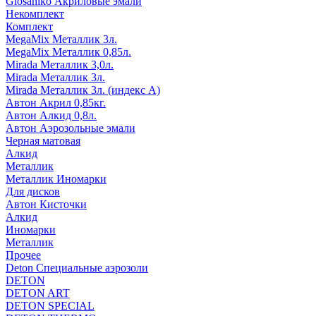
Glosaniko Акриловые эмали
Некомплект
Комплект
MegaMix Металлик 3л.
MegaMix Металлик 0,85л.
Mirada Металлик 3,0л.
Mirada Металлик 3л.
Mirada Металлик 3л. (индекс А)
Автон Акрил 0,85кг.
Автон Алкид 0,8л.
Автон Аэрозольные эмали
Черная матовая
Алкид
Металлик
Металлик Иномарки
Для дисков
Автон Кисточки
Алкид
Иномарки
Металлик
Прочее
Deton Специальные аэрозоли
DETON
DETON ART
DETON SPECIAL