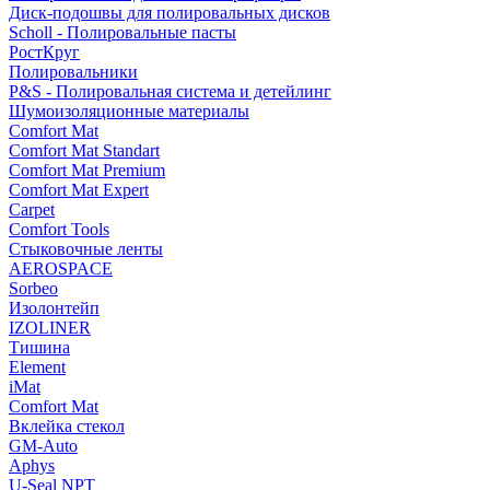
Диск-подошвы для полировальных дисков
Scholl - Полировальные пасты
РостКруг
Полировальники
P&S - Полировальная система и детейлинг
Шумоизоляционные материалы
Comfort Mat
Comfort Mat Standart
Comfort Mat Premium
Comfort Mat Expert
Carpet
Comfort Tools
Стыковочные ленты
AEROSPACE
Sorbeo
Изолонтейп
IZOLINER
Тишина
Element
iMat
Comfort Mat
Вклейка стекол
GM-Auto
Aphys
U-Seal NPT