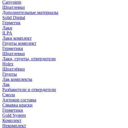
Carsystem
Шпатлевки
Дополнительные материалы
Solid Digital
Герметик
Лаки
ILPA
Лаки комплект
Грунты комплект
Герметики
Шпатлевки
Лаки, грунты, отвердители
Holex
Шпатлёвки
Грунты
Лак комплекты
Лак
Разбавители и отвердители
Смола
Антикор составы
Смывка краски
Герметики
Gold System
Комплект
Некомплект