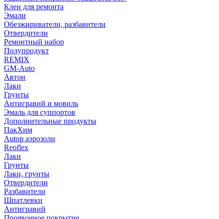
Клеи для ремонта
Эмали
Обезжириватели, разбавители
Отвердители
Ремонтный набор
Полупродукт
REMIX
GM-Auto
Автон
Лаки
Грунты
Антигравий и мовиль
Эмаль для суппортов
Дополнительные продукты
ПакХим
Autop аэрозоли
Reoflex
Лаки
Грунты
Лаки, грунты
Отвердители
Разбавители
Шпатлевки
Антигравий
Проявочное покрытие