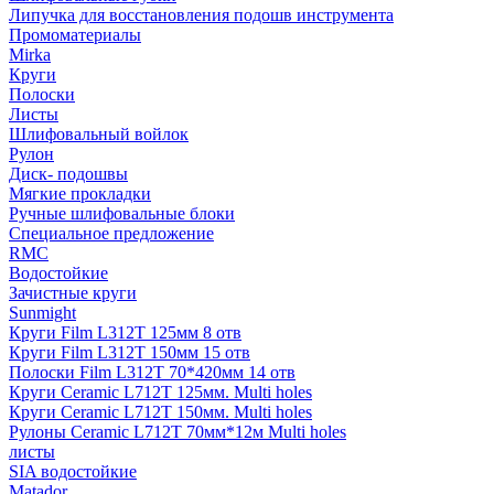
Липучка для восстановления подошв инструмента
Промоматериалы
Mirka
Круги
Полоски
Листы
Шлифовальный войлок
Рулон
Диск- подошвы
Мягкие прокладки
Ручные шлифовальные блоки
Специальное предложение
RMC
Водостойкие
Зачистные круги
Sunmight
Круги Film L312T 125мм 8 отв
Круги Film L312T 150мм 15 отв
Полоски Film L312T 70*420мм 14 отв
Круги Ceramic L712T 125мм. Multi holes
Круги Ceramic L712T 150мм. Multi holes
Рулоны Ceramic L712T 70мм*12м Multi holes
листы
SIA водостойкие
Matador