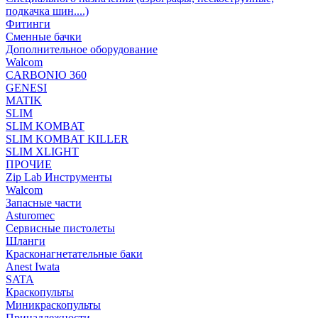
подкачка шин....)
Фитинги
Сменные бачки
Дополнительное оборудование
Walcom
CARBONIO 360
GENESI
MATIK
SLIM
SLIM KOMBAT
SLIM KOMBAT KILLER
SLIM XLIGHT
ПРОЧИЕ
Zip Lab Инструменты
Walсom
Запасные части
Asturomec
Сервисные пистолеты
Шланги
Красконагнетательные баки
Anest Iwata
SATA
Краскопульты
Миникраскопульты
Принадлежности