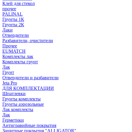
Клей для стекол
прочее
PALINAL
Грунты 1К
Грунты 2К
Лаки
Отвердители
Разбавители, очистители
Прочее
EUMATCH
Комплекты лак
Комплекты грунт
Лак
Грунт
Отвердители и разбавители
Jeta Pro
ДЛЯ КОМПЛЕКТАЦИИ
Шпатлевки
Грунты комплекты
Грунты аэрозольные
Лак комплекты
Лак
Герметики
Антигравийные покрытия
Защитные покрытия "ALLIGATOR"