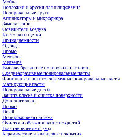
Мойка
Подложки и бруски для шлифования
Полировальные круги
Аппликаторы и микрофибра
Замена глине
Освежители воздуха
Кисточки и щетки
Принадлежности
Одежда
Промо
Menzerna
Menzerna
Высокоабразивные полировальные пасты
Среднеабразивные полировальные пасты
Финишные и антиголограммные полировальные пасты
Матирующие пасты
Полировальные диски
Защита блеска и очистка поверхности
Дополнительно
Промо
Detail
Полировальная система
Очистка и обезжиривание покрытий
Восстановление и уход
Керамические и кварцевые покрытия