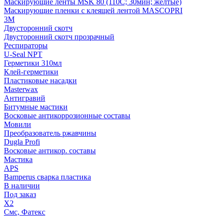
Маскирующие ленты MSK 80 (110С; 30мин; желтые)
Маскирующие пленки с клеящей лентой MASCOPRI
3M
Двусторонний скотч
Двусторонний скотч прозрачный
Респираторы
U-Seal NPT
Герметики 310мл
Клей-герметики
Пластиковые насадки
Masterwax
Антигравий
Битумные мастики
Восковые антикоррозионные составы
Мовили
Преобразователь ржавчины
Dugla Profi
Восковые антикор. составы
Мастика
APS
Bamperus сварка пластика
В наличии
Под заказ
X2
Смс, Фатекс