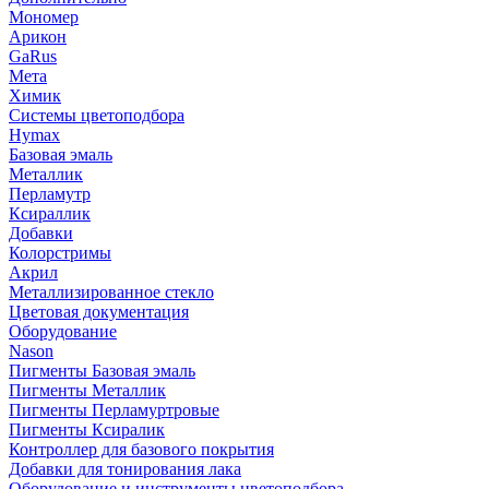
Мономер
Арикон
GaRus
Мета
Химик
Системы цветоподбора
Hymax
Базовая эмаль
Металлик
Перламутр
Ксираллик
Добавки
Колорстримы
Акрил
Металлизированное стекло
Цветовая документация
Оборудование
Nason
Пигменты Базовая эмаль
Пигменты Металлик
Пигменты Перламуртровые
Пигменты Ксиралик
Контроллер для базового покрытия
Добавки для тонирования лака
Оборудование и инструменты цветоподбора