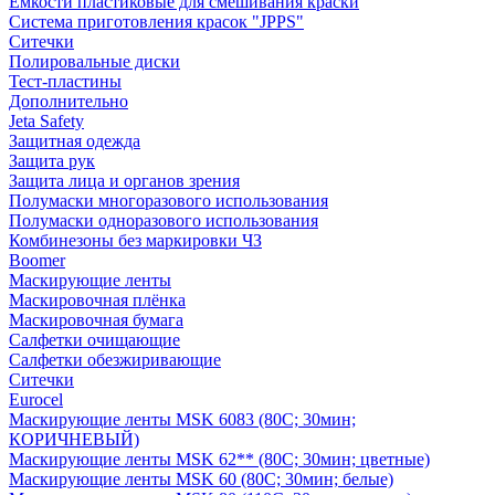
Емкости пластиковые для смешивания краски
Система приготовления красок "JPPS"
Ситечки
Полировальные диски
Тест-пластины
Дополнительно
Jeta Safety
Защитная одежда
Защита рук
Защита лица и органов зрения
Полумаски многоразового использования
Полумаски одноразового использования
Комбинезоны без маркировки ЧЗ
Boomer
Маскирующие ленты
Маскировочная плёнка
Маскировочная бумага
Салфетки очищающие
Салфетки обезжиривающие
Ситечки
Euroсel
Маскирующие ленты MSK 6083 (80С; 30мин;
КОРИЧНЕВЫЙ)
Маскирующие ленты MSK 62** (80С; 30мин; цветные)
Маскирующие ленты MSK 60 (80С; 30мин; белые)