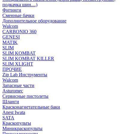
подкачка шин....)
Фитинги
Сменные бачки
Дополнительное оборудование
Walcom
CARBONIO 360
GENESI
MATIK
SLIM
SLIM KOMBAT
SLIM KOMBAT KILLER
SLIM XLIGHT
ПРОЧИЕ
Zip Lab Инструменты
Walсom
Запасные части
Asturomec
Сервисные пистолеты
Шланги
Красконагнетательные баки
Anest Iwata
SATA
Краскопульты
Миникраскопульты
Принадлежности