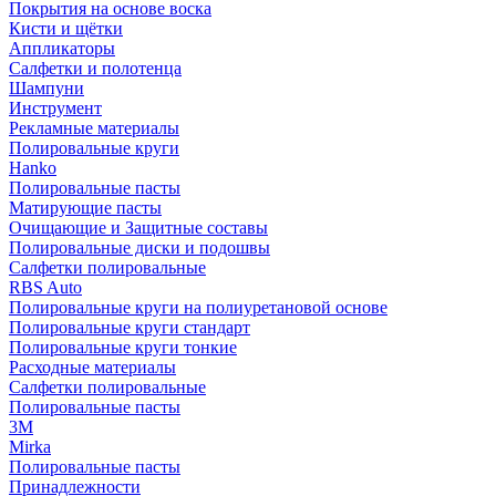
Покрытия на основе воска
Кисти и щётки
Аппликаторы
Салфетки и полотенца
Шампуни
Инструмент
Рекламные материалы
Полировальные круги
Hanko
Полировальные пасты
Матирующие пасты
Очищающие и Защитные составы
Полировальные диски и подошвы
Салфетки полировальные
RBS Auto
Полировальные круги на полиуретановой основе
Полировальные круги стандарт
Полировальные круги тонкие
Расходные материалы
Салфетки полировальные
Полировальные пасты
3М
Mirka
Полировальные пасты
Принадлежности