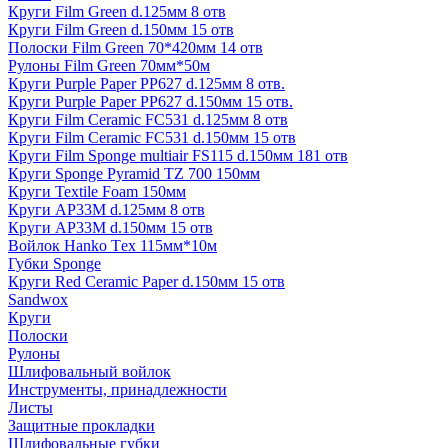
Круги Film Green d.125мм 8 отв
Круги Film Green d.150мм 15 отв
Полоски Film Green 70*420мм 14 отв
Рулоны Film Green 70мм*50м
Круги Purple Paper PP627 d.125мм 8 отв.
Круги Purple Paper PP627 d.150мм 15 отв.
Круги Film Ceramic FC531 d.125мм 8 отв
Круги Film Ceramic FC531 d.150мм 15 отв
Круги Film Sponge multiair FS115 d.150мм 181 отв
Круги Sponge Pyramid TZ 700 150мм
Круги Textile Foam 150мм
Круги AP33M d.125мм 8 отв
Круги AP33M d.150мм 15 отв
Войлок Hanko Tех 115мм*10м
Губки Sponge
Круги Red Ceramic Paper d.150мм 15 отв
Sandwox
Круги
Полоски
Рулоны
Шлифовальный войлок
Инструменты, принадлежности
Листы
Защитные прокладки
Шлифовальные губки