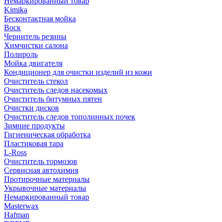
Немаркированный товар
Kimika
Бесконтактная мойка
Воск
Чернитель резины
Химчистки салона
Полироль
Мойка двигателя
Кондиционер для очистки изделий из кожи
Очиститель стекол
Очиститель следов насекомых
Очиститель битумных пятен
Очистки дисков
Очиститель следов тополинных почек
Зимние продукты
Гигиеническая обработка
Пластиковая тара
L-Ross
Очиститель тормозов
Сервисная автохимия
Протирочные материалы
Укрывочные материалы
Немаркированный товар
Masterwax
Hafman