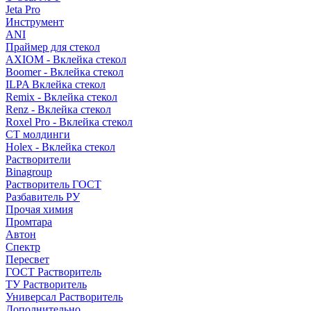
Jeta Pro
Инструмент
ANI
Праймер для стекол
AXIOM - Вклейка стекол
Boomer - Вклейка стекол
ILPA Вклейка стекол
Remix - Вклейка стекол
Renz - Вклейка стекол
Roxel Pro - Вклейка стекол
СТ молдинги
Holex - Вклейка стекол
Растворители
Binagroup
Растворитель ГОСТ
Разбавитель РУ
Прочая химия
Промтара
Автон
Спектр
Пересвет
ГОСТ Растворитель
ТУ Растворитель
Универсал Растворитель
Дополнительно