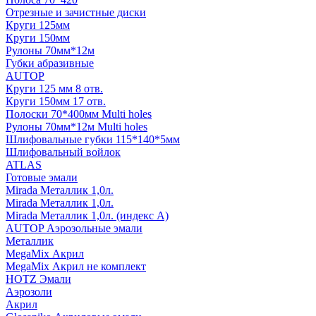
Отрезные и зачистные диски
Круги 125мм
Круги 150мм
Рулоны 70мм*12м
Губки абразивные
AUTOP
Круги 125 мм 8 отв.
Круги 150мм 17 отв.
Полоски 70*400мм Multi holes
Рулоны 70мм*12м Multi holes
Шлифовальные губки 115*140*5мм
Шлифовальный войлок
ATLAS
Готовые эмали
Mirada Металлик 1,0л.
Mirada Металлик 1,0л.
Mirada Металлик 1,0л. (индекс А)
AUTOP Аэрозольные эмали
Металлик
MegaMix Акрил
MegaMix Акрил не комплект
HOTZ Эмали
Аэрозоли
Акрил