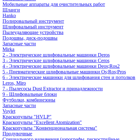
Мобильные аппараты для очистительных работ
Шланги
Hanko
Полировальный инструмент
Шлифовальный инструмент
Пылеудаляющие устройства
Подошвы, диск-подошвы
Запасные части
Mirka
2 - Электрические шлифовальные машинки Deros
3 - Электрические шлифовальные машинки Ceros
4 - Электрические шлифовальные машинки Deos;Ros2
5 - Пневматические шлифовальные машинки Os;Ros;Pros
6 - Электрические машинки для шлифования стен и потолков
Leros, Miro
7 - Пылесосы Dust Extractor и принадлежности
9 - Шлифовальные блоки
Футболки, комбинезоны
Запасные части
Voylet
Краскопульты "HVLP"
Краскопульты "Excellent Atomization"
Краскопульты "Конвенциональная система"
Продувочные
Специального назначения (аэрографы, пескоструйные,