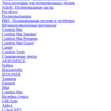
Диск-подошвы для полировальных дисков
Scholl - Полировальные пасты
РостКруг
Полировальники
P&S - Полировальная система и детейлинг
Шумоизоляционные материалы
Comfort Mat
Comfort Mat Standart
Comfort Mat Premium
Comfort Mat Expert
Carpet
Comfort Tools
Стыковочные ленты
AEROSPACE
Sorbeo
Изолонтейп
IZOLINER
Тишина
Element
iMat
Comfort Mat
Вклейка стекол
GM-Auto
Aphys
U-Seal NPT