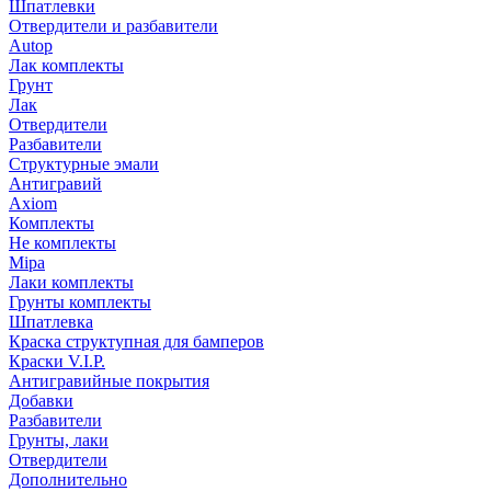
Шпатлевки
Отвердители и разбавители
Autop
Лак комплекты
Грунт
Лак
Отвердители
Разбавители
Структурные эмали
Антигравий
Axiom
Комплекты
Не комплекты
Mipa
Лаки комплекты
Грунты комплекты
Шпатлевка
Краска структупная для бамперов
Краски V.I.P.
Антигравийные покрытия
Добавки
Разбавители
Грунты, лаки
Отвердители
Дополнительно