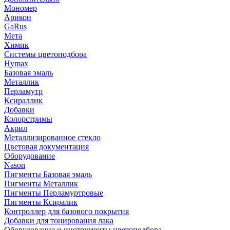
Мономер
Арикон
GaRus
Мета
Химик
Системы цветоподбора
Hymax
Базовая эмаль
Металлик
Перламутр
Ксираллик
Добавки
Колорстримы
Акрил
Металлизированное стекло
Цветовая документация
Оборудование
Nason
Пигменты Базовая эмаль
Пигменты Металлик
Пигменты Перламуртровые
Пигменты Ксиралик
Контроллер для базового покрытия
Добавки для тонирования лака
Оборудование и инструменты цветоподбора