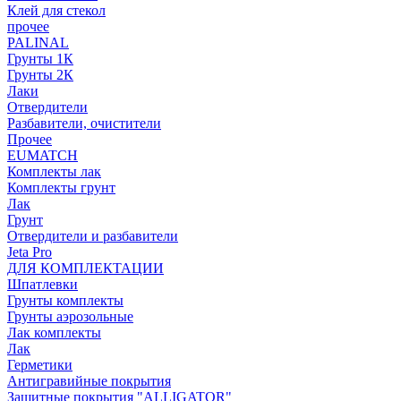
Клей для стекол
прочее
PALINAL
Грунты 1К
Грунты 2К
Лаки
Отвердители
Разбавители, очистители
Прочее
EUMATCH
Комплекты лак
Комплекты грунт
Лак
Грунт
Отвердители и разбавители
Jeta Pro
ДЛЯ КОМПЛЕКТАЦИИ
Шпатлевки
Грунты комплекты
Грунты аэрозольные
Лак комплекты
Лак
Герметики
Антигравийные покрытия
Защитные покрытия "ALLIGATOR"