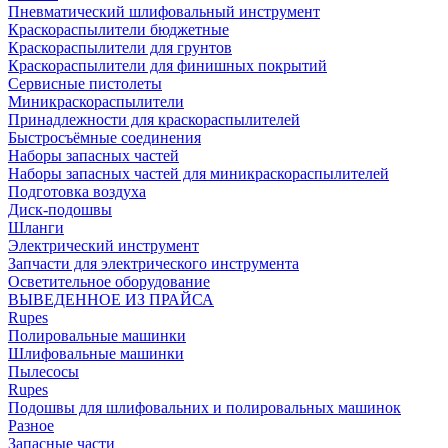
Пневматический шлифовальный инструмент
Краскораспылители бюджетные
Краскораспылители для грунтов
Краскораспылители для финишных покрытий
Сервисные пистолеты
Миникраскораспылители
Принадлежности для краскораспылителей
Быстросъёмные соединения
Наборы запасных частей
Наборы запасных частей для миникраскораспылителей
Подготовка воздуха
Диск-подошвы
Шланги
Электрический инструмент
Запчасти для электрического инструмента
Осветительное оборудование
ВЫВЕДЕННОЕ ИЗ ПРАЙСА
Rupes
Полировальные машинки
Шлифовальные машинки
Пылесосы
Rupes
Подошвы для шлифовальних и полировальных машинок
Разное
Запасные части