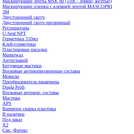
Маскирующие ленты MSK 80 (110С; 30мин; желтые)
Маскирующие пленки с клеящей лентой MASCOPRI
3M
Двусторонний скотч
Двусторонний скотч прозрачный
Респираторы
U-Seal NPT
Герметики 310мл
Клей-герметики
Пластиковые насадки
Masterwax
Антигравий
Битумные мастики
Восковые антикоррозионные составы
Мовили
Преобразователь ржавчины
Dugla Profi
Восковые антикор. составы
Мастика
APS
Bamperus сварка пластика
В наличии
Под заказ
X2
Смс, Фатекс