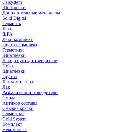
Carsystem
Шпатлевки
Дополнительные материалы
Solid Digital
Герметик
Лаки
ILPA
Лаки комплект
Грунты комплект
Герметики
Шпатлевки
Лаки, грунты, отвердители
Holex
Шпатлёвки
Грунты
Лак комплекты
Лак
Разбавители и отвердители
Смола
Антикор составы
Смывка краски
Герметики
Gold System
Комплект
Некомплект