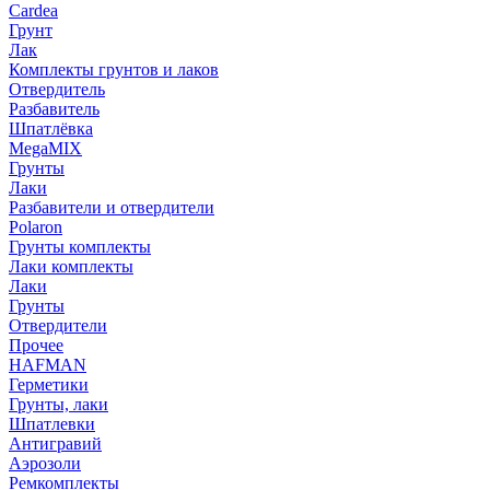
Cardea
Грунт
Лак
Комплекты грунтов и лаков
Отвердитель
Разбавитель
Шпатлёвка
MegaMIX
Грунты
Лаки
Разбавители и отвердители
Polaron
Грунты комплекты
Лаки комплекты
Лаки
Грунты
Отвердители
Прочее
HAFMAN
Герметики
Грунты, лаки
Шпатлевки
Антигравий
Аэрозоли
Ремкомплекты