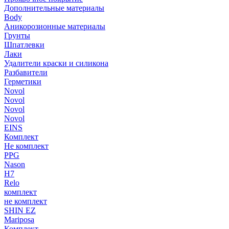
Дополнительные материалы
Body
Аникорозионные материалы
Грунты
Шпатлевки
Лаки
Удалители краски и силикона
Разбавители
Герметики
Novol
Novol
Novol
Novol
EINS
Комплект
Не комплект
PPG
Nason
H7
Relo
комплект
не комплект
SHIN EZ
Mariposa
Комплект