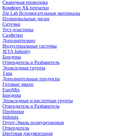
Сварочная проволока
Комфорт ХБ перчатки
Zip Lab Вспомогательные материалы
Полировальные диски
Ситечки
Тест-пластины
Салфетки
Дополнительно
Индустриальные системы
JETA Industry
Биндеры
Отвердитель и Разбавитель
Эпоксидные грунты
Тара
Дополнительные продукты
Готовые эмали
EuroMix
Биндеры
Эпоксидные и кислотные грунты
Отвердитель и Разбавитель
Пробники
Indomix
Грунт-Эмаль полиуретановая
Отвердитель
Цветовая документация