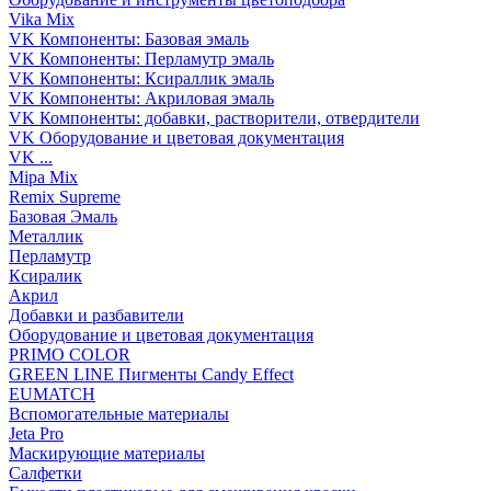
Vika Mix
VK Компоненты: Базовая эмаль
VK Компоненты: Перламутр эмаль
VK Компоненты: Ксираллик эмаль
VK Компоненты: Акриловая эмаль
VK Компоненты: добавки, растворители, отвердители
VK Оборудование и цветовая документация
VK ...
Mipa Mix
Remix Supreme
Базовая Эмаль
Металлик
Перламутр
Ксиралик
Акрил
Добавки и разбавители
Оборудование и цветовая документация
PRIMO COLOR
GREEN LINE Пигменты Candy Effect
EUMATCH
Вспомогательные материалы
Jeta Pro
Маскирующие материалы
Салфетки