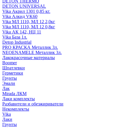
DETON THERMO
DETON UNIVERSAL
Vika Акрил 1301 0,85 кг.
Vika Алкид VK60
Vika МЛ 1110, МЛ 12 2,0кг
Vika МЛ 1110, МЛ 12 0,8кг
Vika АК 142, НЦ 11
Vika База 1л.
Detop Industrial
PRO КРАСКА Металлик 3л.
NEOENAMELE Металлик 3л.
Лакокрасочные материалы
Boomer
Шпатлевки
Герметики
Грунты
Эмали
Лак
Mirada ЛКМ
Лаки комплекты
Разбавители и обезжириватели
Некомплекты
Vika
Лаки
Грунты