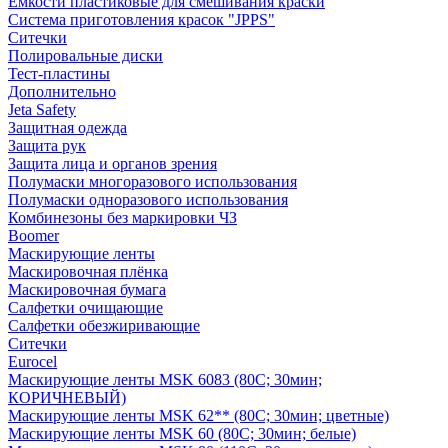
Емкости пластиковые для смешивания краски
Система приготовления красок "JPPS"
Ситечки
Полировальные диски
Тест-пластины
Дополнительно
Jeta Safety
Защитная одежда
Защита рук
Защита лица и органов зрения
Полумаски многоразового использования
Полумаски одноразового использования
Комбинезоны без маркировки ЧЗ
Boomer
Маскирующие ленты
Маскировочная плёнка
Маскировочная бумага
Салфетки очищающие
Салфетки обезжиривающие
Ситечки
Euroсel
Маскирующие ленты MSK 6083 (80С; 30мин;
КОРИЧНЕВЫЙ)
Маскирующие ленты MSK 62** (80С; 30мин; цветные)
Маскирующие ленты MSK 60 (80С; 30мин; белые)