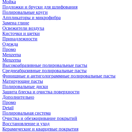
Мойка
Подложки и бруски для шлифования
Полировальные круги
Аппликаторы и микрофибра
Замена глине
Освежители воздуха
Кисточки и щетки
Принадлежности
Одежда
Промо
Menzerna
Menzerna
Высокоабразивные полировальные пасты
Среднеабразивные полировальные пасты
Финишные и антиголограммные полировальные пасты
Матирующие пасты
Полировальные диски
Защита блеска и очистка поверхности
Дополнительно
Промо
Detail
Полировальная система
Очистка и обезжиривание покрытий
Восстановление и уход
Керамические и кварцевые покрытия