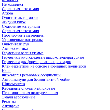
Не комплект
Сервисная автохимия
Axiom
Очиститель тормозов
Жидкий ключ
Смазочные материалы
Сервисная автохимия
Протирочные материалы
Укрывочные материалы
Очистители рук
Автокосметика
Герметики распыляемые
Герметики многоцелевые высокотемпературные
Герметики для формирования прокладок
Клеи-герметики на основе гибридных полимеров
Клеи
Фиксаторы резьбовых соединений
Автошампуни для бесконтактной мойки
Шиномонтаж
Кабельные стяжки нейлоновые
Пена монтажная полиуретановая
Эмали аэрозольные
Реклама
Антифриз