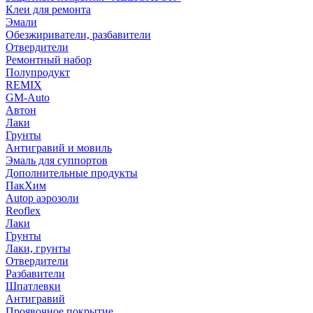
Клеи для ремонта
Эмали
Обезжириватели, разбавители
Отвердители
Ремонтный набор
Полупродукт
REMIX
GM-Auto
Автон
Лаки
Грунты
Антигравий и мовиль
Эмаль для суппортов
Дополнительные продукты
ПакХим
Autop аэрозоли
Reoflex
Лаки
Грунты
Лаки, грунты
Отвердители
Разбавители
Шпатлевки
Антигравий
Проявочное покрытие