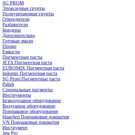
SG PROM
Эпоксидные грунты
Полиуретановые грунты
Отвердители
Разбавители
Биндеры
Дополнительно
Готовые эмали
Промо
Ёмкости
Пигментные пасты
JETA Пигментная паста
EUROMIX Пигментная паста
Indomix Пигментная паста
SG Prom Пигментные паста
Palizh
Специальные пигменты
Инструменты
Безвоздушное оборудование
Воздушное оборудование
Порошковое оборудование
Huachen Порошковые покрытия
VN Порошковые покрытия
Инструмент
Jeta Pro