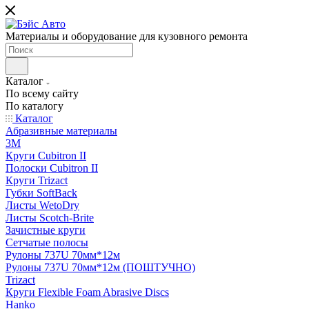
Материалы и оборудование для кузовного ремонта
Каталог
По всему сайту
По каталогу
Каталог
Абразивные материалы
3M
Круги Cubitron II
Полоски Cubitron II
Круги Trizact
Губки SoftBack
Листы WetoDry
Листы Scotch-Brite
Зачистные круги
Сетчатые полосы
Рулоны 737U 70мм*12м
Рулоны 737U 70мм*12м (ПОШТУЧНО)
Trizact
Круги Flexible Foam Abrasive Discs
Hanko