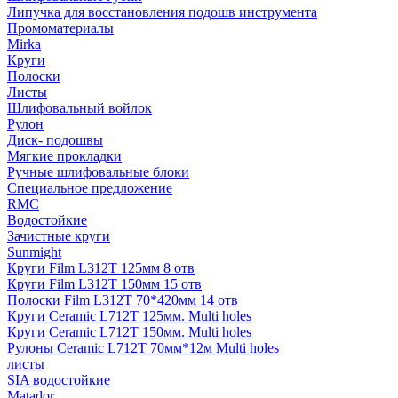
Липучка для восстановления подошв инструмента
Промоматериалы
Mirka
Круги
Полоски
Листы
Шлифовальный войлок
Рулон
Диск- подошвы
Мягкие прокладки
Ручные шлифовальные блоки
Специальное предложение
RMC
Водостойкие
Зачистные круги
Sunmight
Круги Film L312T 125мм 8 отв
Круги Film L312T 150мм 15 отв
Полоски Film L312T 70*420мм 14 отв
Круги Ceramic L712T 125мм. Multi holes
Круги Ceramic L712T 150мм. Multi holes
Рулоны Ceramic L712T 70мм*12м Multi holes
листы
SIA водостойкие
Matador