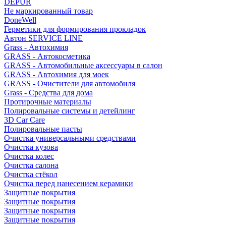
DEPUR
Не маркированный товар
DoneWell
Герметики для формирования прокладок
Автон SERVICE LINE
Grass - Автохимия
GRASS - Автокосметика
GRASS - Автомобильные аксессуары в салон
GRASS - Автохимия для моек
GRASS - Очистители для автомобиля
Grass - Средства для дома
Протирочные материалы
Полировальные системы и детейлинг
3D Car Care
Полировальные пасты
Очистка универсальными средствами
Очистка кузова
Очистка колес
Очистка салона
Очистка стёкол
Очистка перед нанесением керамики
Защитные покрытия
Защитные покрытия
Защитные покрытия
Защитные покрытия