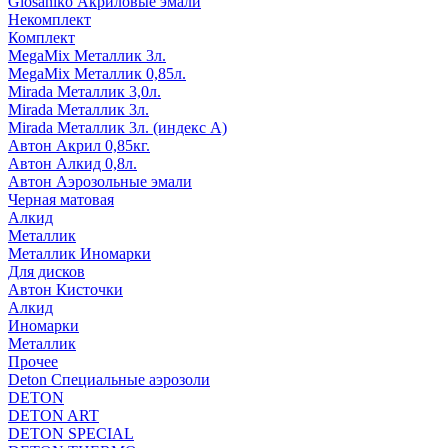
Glosaniko Акриловые эмали
Некомплект
Комплект
MegaMix Металлик 3л.
MegaMix Металлик 0,85л.
Mirada Металлик 3,0л.
Mirada Металлик 3л.
Mirada Металлик 3л. (индекс А)
Автон Акрил 0,85кг.
Автон Алкид 0,8л.
Автон Аэрозольные эмали
Черная матовая
Алкид
Металлик
Металлик Иномарки
Для дисков
Автон Кисточки
Алкид
Иномарки
Металлик
Прочее
Deton Специальные аэрозоли
DETON
DETON ART
DETON SPECIAL