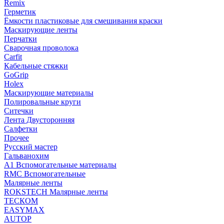
Remix
Герметик
Ёмкости пластиковые для смешивания краски
Маскирующие ленты
Перчатки
Сварочная проволока
Carfit
Кабельные стяжки
GoGrip
Holex
Маскирующие материалы
Полировальные круги
Ситечки
Лента Двусторонняя
Салфетки
Прочее
Русский мастер
Гальванохим
А1 Вспомогательные материалы
RMC Вспомогательные
Малярные ленты
ROKSTECH Малярные ленты
ТЕСКОМ
EASYMAX
AUTOP