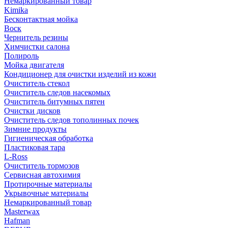
Немаркированный товар
Kimika
Бесконтактная мойка
Воск
Чернитель резины
Химчистки салона
Полироль
Мойка двигателя
Кондиционер для очистки изделий из кожи
Очиститель стекол
Очиститель следов насекомых
Очиститель битумных пятен
Очистки дисков
Очиститель следов тополинных почек
Зимние продукты
Гигиеническая обработка
Пластиковая тара
L-Ross
Очиститель тормозов
Сервисная автохимия
Протирочные материалы
Укрывочные материалы
Немаркированный товар
Masterwax
Hafman