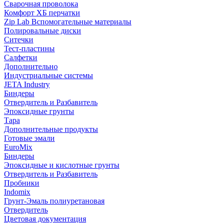
Сварочная проволока
Комфорт ХБ перчатки
Zip Lab Вспомогательные материалы
Полировальные диски
Ситечки
Тест-пластины
Салфетки
Дополнительно
Индустриальные системы
JETA Industry
Биндеры
Отвердитель и Разбавитель
Эпоксидные грунты
Тара
Дополнительные продукты
Готовые эмали
EuroMix
Биндеры
Эпоксидные и кислотные грунты
Отвердитель и Разбавитель
Пробники
Indomix
Грунт-Эмаль полиуретановая
Отвердитель
Цветовая документация