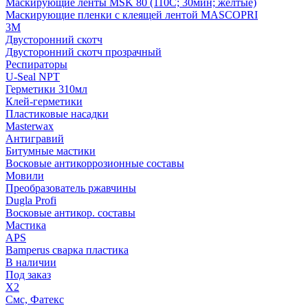
Маскирующие ленты MSK 80 (110С; 30мин; желтые)
Маскирующие пленки с клеящей лентой MASCOPRI
3M
Двусторонний скотч
Двусторонний скотч прозрачный
Респираторы
U-Seal NPT
Герметики 310мл
Клей-герметики
Пластиковые насадки
Masterwax
Антигравий
Битумные мастики
Восковые антикоррозионные составы
Мовили
Преобразователь ржавчины
Dugla Profi
Восковые антикор. составы
Мастика
APS
Bamperus сварка пластика
В наличии
Под заказ
X2
Смс, Фатекс