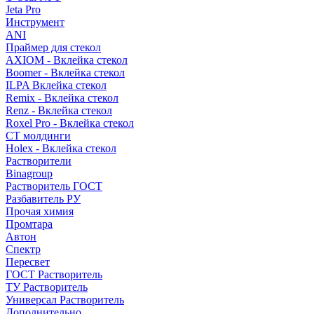
Jeta Pro
Инструмент
ANI
Праймер для стекол
AXIOM - Вклейка стекол
Boomer - Вклейка стекол
ILPA Вклейка стекол
Remix - Вклейка стекол
Renz - Вклейка стекол
Roxel Pro - Вклейка стекол
СТ молдинги
Holex - Вклейка стекол
Растворители
Binagroup
Растворитель ГОСТ
Разбавитель РУ
Прочая химия
Промтара
Автон
Спектр
Пересвет
ГОСТ Растворитель
ТУ Растворитель
Универсал Растворитель
Дополнительно