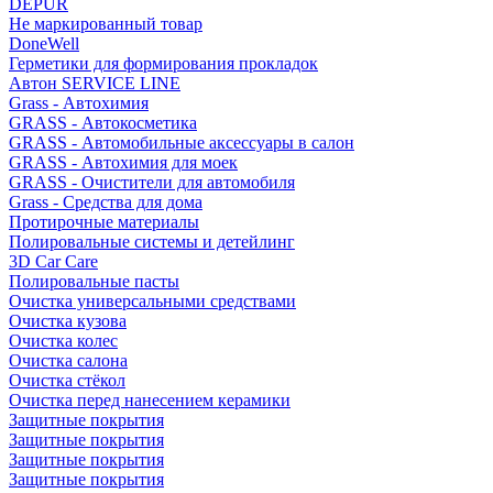
DEPUR
Не маркированный товар
DoneWell
Герметики для формирования прокладок
Автон SERVICE LINE
Grass - Автохимия
GRASS - Автокосметика
GRASS - Автомобильные аксессуары в салон
GRASS - Автохимия для моек
GRASS - Очистители для автомобиля
Grass - Средства для дома
Протирочные материалы
Полировальные системы и детейлинг
3D Car Care
Полировальные пасты
Очистка универсальными средствами
Очистка кузова
Очистка колес
Очистка салона
Очистка стёкол
Очистка перед нанесением керамики
Защитные покрытия
Защитные покрытия
Защитные покрытия
Защитные покрытия