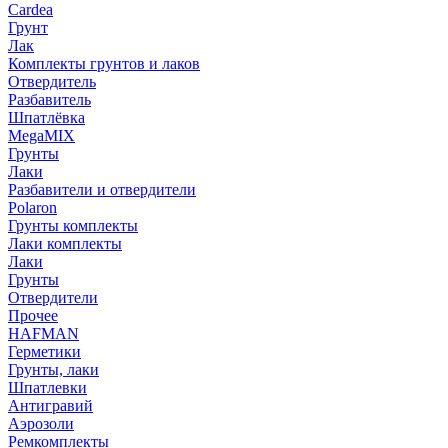
Cardea
Грунт
Лак
Комплекты грунтов и лаков
Отвердитель
Разбавитель
Шпатлёвка
MegaMIX
Грунты
Лаки
Разбавители и отвердители
Polaron
Грунты комплекты
Лаки комплекты
Лаки
Грунты
Отвердители
Прочее
HAFMAN
Герметики
Грунты, лаки
Шпатлевки
Антигравий
Аэрозоли
Ремкомплекты