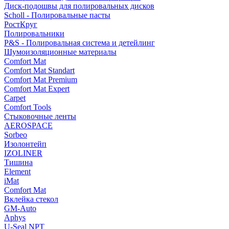
Диск-подошвы для полировальных дисков
Scholl - Полировальные пасты
РостКруг
Полировальники
P&S - Полировальная система и детейлинг
Шумоизоляционные материалы
Comfort Mat
Comfort Mat Standart
Comfort Mat Premium
Comfort Mat Expert
Carpet
Comfort Tools
Стыковочные ленты
AEROSPACE
Sorbeo
Изолонтейп
IZOLINER
Тишина
Element
iMat
Comfort Mat
Вклейка стекол
GM-Auto
Aphys
U-Seal NPT