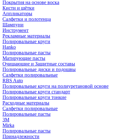
Покрытия на основе воска
Кисти и щётки
Аппликаторы
Салфетки и полотенца
Шампуни
Инструмент
Рекламные материалы
Полировальные круги
Hanko
Полировальные пасты
Матирующие пасты
Очищающие и Защитные составы
Полировальные диски и подошвы
Салфетки полировальные
RBS Auto
Полировальные круги на полиуретановой основе
Полировальные круги стандарт
Полировальные круги тонкие
Расходные материалы
Салфетки полировальные
Полировальные пасты
3М
Mirka
Полировальные пасты
Принадлежности