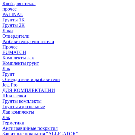
Клей для стекол
прочее
PALINAL
Грунты 1К
Грунты 2К
Лаки
Отвердители
Разбавители, очистители
Прочее
EUMATCH
Комплекты лак
Комплекты грунт
Лак
Грунт
Отвердители и разбавители
Jeta Pro
ДЛЯ КОМПЛЕКТАЦИИ
Шпатлевки
Грунты комплекты
Грунты аэрозольные
Лак комплекты
Лак
Герметики
Антигравийные покрытия
Защитные покрытия "ALLIGATOR"