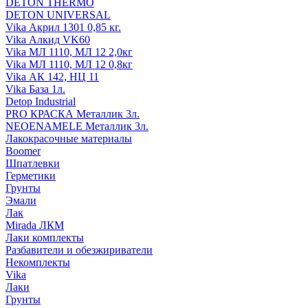
DETON THERMO
DETON UNIVERSAL
Vika Акрил 1301 0,85 кг.
Vika Алкид VK60
Vika МЛ 1110, МЛ 12 2,0кг
Vika МЛ 1110, МЛ 12 0,8кг
Vika АК 142, НЦ 11
Vika База 1л.
Detop Industrial
PRO КРАСКА Металлик 3л.
NEOENAMELE Металлик 3л.
Лакокрасочные материалы
Boomer
Шпатлевки
Герметики
Грунты
Эмали
Лак
Mirada ЛКМ
Лаки комплекты
Разбавители и обезжириватели
Некомплекты
Vika
Лаки
Грунты