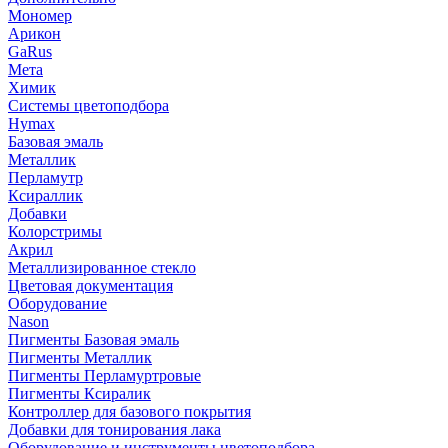
Мономер
Арикон
GaRus
Мета
Химик
Системы цветоподбора
Hymax
Базовая эмаль
Металлик
Перламутр
Ксираллик
Добавки
Колорстримы
Акрил
Металлизированное стекло
Цветовая документация
Оборудование
Nason
Пигменты Базовая эмаль
Пигменты Металлик
Пигменты Перламуртровые
Пигменты Ксиралик
Контроллер для базового покрытия
Добавки для тонирования лака
Оборудование и инструменты цветоподбора