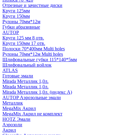
Отрезные и зачистные диски
Круги 125мм
Круги 150мм
Рулоны 70мм*12м
Губки абразивные
AUTOP
Круги 125 мм 8 отв.
Круги 150мм 17 отв.
Полоски 70*400мм Multi holes
Рулоны 70мм*12м Multi holes
Шлифовальные губки 115*140*5мм
Шлифовальный войлок
ATLAS
Готовые эмали
Mirada Металлик 1,0л.
Mirada Металлик 1,0л.
Mirada Металлик 1,0л. (индекс А)
AUTOP Аэрозольные эмали
Металлик
MegaMix Акрил
MegaMix Акрил не комплект
HOTZ Эмали
Аэрозоли
Акрил