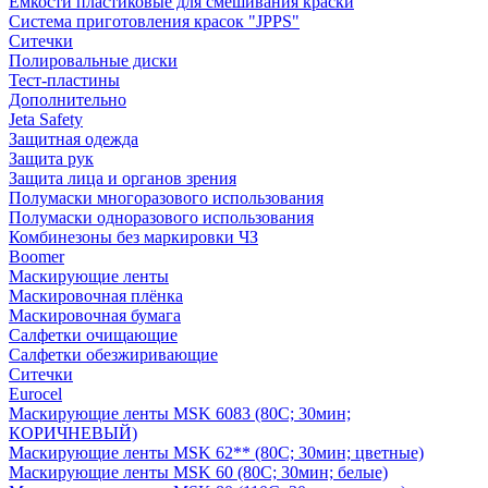
Емкости пластиковые для смешивания краски
Система приготовления красок "JPPS"
Ситечки
Полировальные диски
Тест-пластины
Дополнительно
Jeta Safety
Защитная одежда
Защита рук
Защита лица и органов зрения
Полумаски многоразового использования
Полумаски одноразового использования
Комбинезоны без маркировки ЧЗ
Boomer
Маскирующие ленты
Маскировочная плёнка
Маскировочная бумага
Салфетки очищающие
Салфетки обезжиривающие
Ситечки
Euroсel
Маскирующие ленты MSK 6083 (80С; 30мин;
КОРИЧНЕВЫЙ)
Маскирующие ленты MSK 62** (80С; 30мин; цветные)
Маскирующие ленты MSK 60 (80С; 30мин; белые)