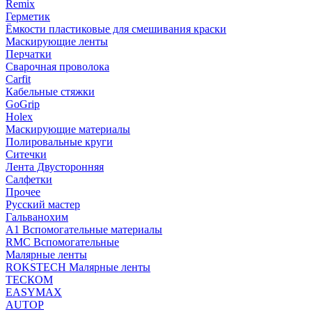
Remix
Герметик
Ёмкости пластиковые для смешивания краски
Маскирующие ленты
Перчатки
Сварочная проволока
Carfit
Кабельные стяжки
GoGrip
Holex
Маскирующие материалы
Полировальные круги
Ситечки
Лента Двусторонняя
Салфетки
Прочее
Русский мастер
Гальванохим
А1 Вспомогательные материалы
RMC Вспомогательные
Малярные ленты
ROKSTECH Малярные ленты
ТЕСКОМ
EASYMAX
AUTOP