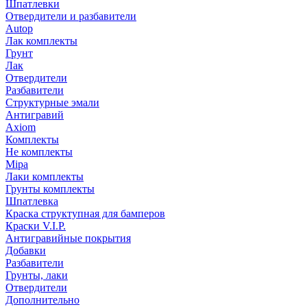
Шпатлевки
Отвердители и разбавители
Autop
Лак комплекты
Грунт
Лак
Отвердители
Разбавители
Структурные эмали
Антигравий
Axiom
Комплекты
Не комплекты
Mipa
Лаки комплекты
Грунты комплекты
Шпатлевка
Краска структупная для бамперов
Краски V.I.P.
Антигравийные покрытия
Добавки
Разбавители
Грунты, лаки
Отвердители
Дополнительно