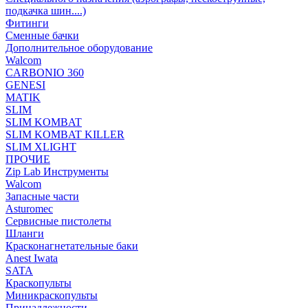
подкачка шин....)
Фитинги
Сменные бачки
Дополнительное оборудование
Walcom
CARBONIO 360
GENESI
MATIK
SLIM
SLIM KOMBAT
SLIM KOMBAT KILLER
SLIM XLIGHT
ПРОЧИЕ
Zip Lab Инструменты
Walсom
Запасные части
Asturomec
Сервисные пистолеты
Шланги
Красконагнетательные баки
Anest Iwata
SATA
Краскопульты
Миникраскопульты
Принадлежности