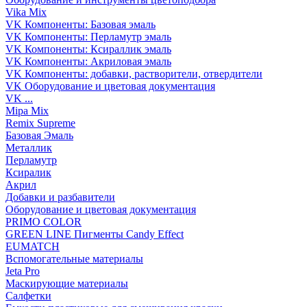
Vika Mix
VK Компоненты: Базовая эмаль
VK Компоненты: Перламутр эмаль
VK Компоненты: Ксираллик эмаль
VK Компоненты: Акриловая эмаль
VK Компоненты: добавки, растворители, отвердители
VK Оборудование и цветовая документация
VK ...
Mipa Mix
Remix Supreme
Базовая Эмаль
Металлик
Перламутр
Ксиралик
Акрил
Добавки и разбавители
Оборудование и цветовая документация
PRIMO COLOR
GREEN LINE Пигменты Candy Effect
EUMATCH
Вспомогательные материалы
Jeta Pro
Маскирующие материалы
Салфетки