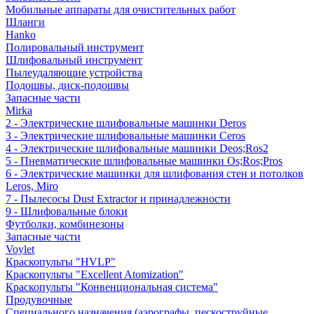
Мобильные аппараты для очистительных работ
Шланги
Hanko
Полировальный инструмент
Шлифовальный инструмент
Пылеудаляющие устройства
Подошвы, диск-подошвы
Запасные части
Mirka
2 - Электрические шлифовальные машинки Deros
3 - Электрические шлифовальные машинки Ceros
4 - Электрические шлифовальные машинки Deos;Ros2
5 - Пневматические шлифовальные машинки Os;Ros;Pros
6 - Электрические машинки для шлифования стен и потолков
Leros, Miro
7 - Пылесосы Dust Extractor и принадлежности
9 - Шлифовальные блоки
Футболки, комбинезоны
Запасные части
Voylet
Краскопульты "HVLP"
Краскопульты "Excellent Atomization"
Краскопульты "Конвенциональная система"
Продувочные
Специального назначения (аэрографы, пескоструйные,