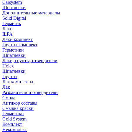
Carsystem
Шпатлевки
Дополнительные материалы
Solid Digital
Герметик
Лаки
ILPA
Лаки комплект
Грунты комплект
Герметики
Шпатлевки
Лаки, грунты, отвердители
Holex
Шпатлёвки
Грунты
Лак комплекты
Лак
Разбавители и отвердители
Смола
Антикор составы
Смывка краски
Герметики
Gold System
Комплект
Некомплект