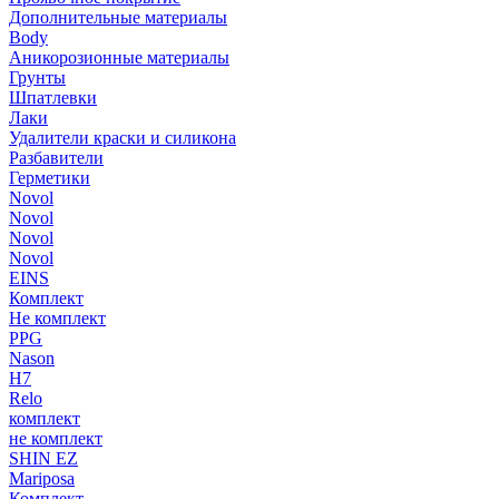
Дополнительные материалы
Body
Аникорозионные материалы
Грунты
Шпатлевки
Лаки
Удалители краски и силикона
Разбавители
Герметики
Novol
Novol
Novol
Novol
EINS
Комплект
Не комплект
PPG
Nason
H7
Relo
комплект
не комплект
SHIN EZ
Mariposa
Комплект