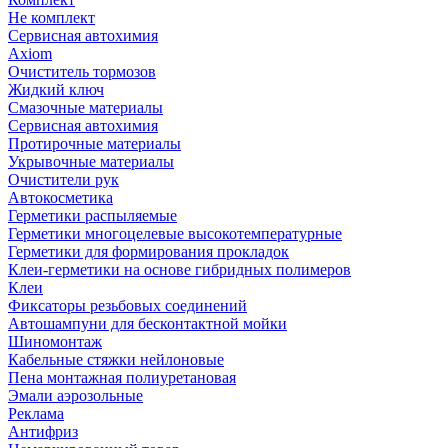
Не комплект
Сервисная автохимия
Axiom
Очиститель тормозов
Жидкий ключ
Смазочные материалы
Сервисная автохимия
Протирочные материалы
Укрывочные материалы
Очистители рук
Автокосметика
Герметики распыляемые
Герметики многоцелевые высокотемпературные
Герметики для формирования прокладок
Клеи-герметики на основе гибридных полимеров
Клеи
Фиксаторы резьбовых соединений
Автошампуни для бесконтактной мойки
Шиномонтаж
Кабельные стяжки нейлоновые
Пена монтажная полиуретановая
Эмали аэрозольные
Реклама
Антифриз