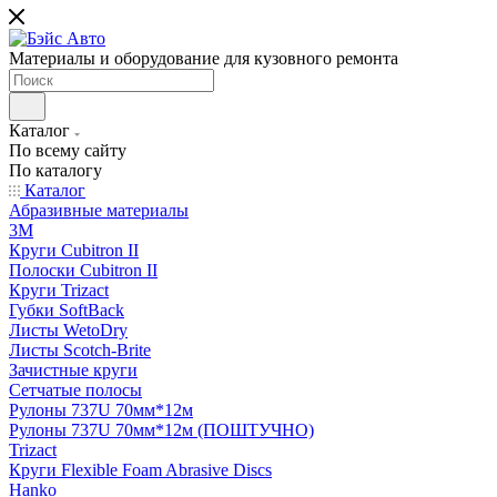
Материалы и оборудование для кузовного ремонта
Каталог
По всему сайту
По каталогу
Каталог
Абразивные материалы
3M
Круги Cubitron II
Полоски Cubitron II
Круги Trizact
Губки SoftBack
Листы WetoDry
Листы Scotch-Brite
Зачистные круги
Сетчатые полосы
Рулоны 737U 70мм*12м
Рулоны 737U 70мм*12м (ПОШТУЧНО)
Trizact
Круги Flexible Foam Abrasive Discs
Hanko