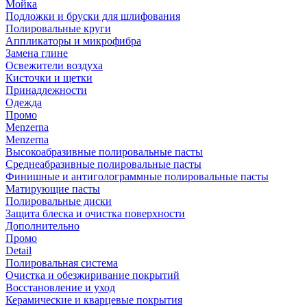
Мойка
Подложки и бруски для шлифования
Полировальные круги
Аппликаторы и микрофибра
Замена глине
Освежители воздуха
Кисточки и щетки
Принадлежности
Одежда
Промо
Menzerna
Menzerna
Высокоабразивные полировальные пасты
Среднеабразивные полировальные пасты
Финишные и антиголограммные полировальные пасты
Матирующие пасты
Полировальные диски
Защита блеска и очистка поверхности
Дополнительно
Промо
Detail
Полировальная система
Очистка и обезжиривание покрытий
Восстановление и уход
Керамические и кварцевые покрытия