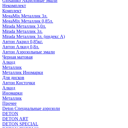
Glosaniko Акриловые эмали
Некомплект
Комплект
MegaMix Металлик 3л.
MegaMix Металлик 0,85л.
Mirada Металлик 3,0л.
Mirada Металлик 3л.
Mirada Металлик 3л. (индекс А)
Автон Акрил 0,85кг.
Автон Алкид 0,8л.
Автон Аэрозольные эмали
Черная матовая
Алкид
Металлик
Металлик Иномарки
Для дисков
Автон Кисточки
Алкид
Иномарки
Металлик
Прочее
Deton Специальные аэрозоли
DETON
DETON ART
DETON SPECIAL