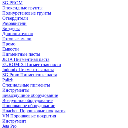
SG PROM
Эпоксидные грунты
Полиуретановые грунты
Отвердители
Разбавители
Биндеры
Дополнительно
Готовые эмали
Промо
Ёмкости
Пигментные пасты
JETA Пигментная паста
EUROMIX Пигментная паста
Indomix Пигментная паста
SG Prom Пигментные паста
Palizh
Специальные пигменты
Инструменты
Безвоздушное оборудование
Воздушное оборудование
Порошковое оборудование
Huachen Порошковые покрытия
VN Порошковые покрытия
Инструмент
Jeta Pro