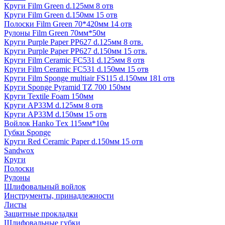
Круги Film Green d.125мм 8 отв
Круги Film Green d.150мм 15 отв
Полоски Film Green 70*420мм 14 отв
Рулоны Film Green 70мм*50м
Круги Purple Paper PP627 d.125мм 8 отв.
Круги Purple Paper PP627 d.150мм 15 отв.
Круги Film Ceramic FC531 d.125мм 8 отв
Круги Film Ceramic FC531 d.150мм 15 отв
Круги Film Sponge multiair FS115 d.150мм 181 отв
Круги Sponge Pyramid TZ 700 150мм
Круги Textile Foam 150мм
Круги AP33M d.125мм 8 отв
Круги AP33M d.150мм 15 отв
Войлок Hanko Tех 115мм*10м
Губки Sponge
Круги Red Ceramic Paper d.150мм 15 отв
Sandwox
Круги
Полоски
Рулоны
Шлифовальный войлок
Инструменты, принадлежности
Листы
Защитные прокладки
Шлифовальные губки