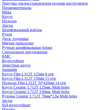
Липучка для восстановления подошв инструмента
Промоматериалы
Mirka
Круги
Полоски
Листы
Шлифовальный войлок
Рулон
Диск- подошвы
Мягкие прокладки
Ручные шлифовальные блоки
Специальное предложение
RMC
Водостойкие
Зачистные круги
Sunmight
Круги Film L312T 125мм 8 отв
Круги Film L312T 150мм 15 отв
Полоски Film L312T 70*420мм 14 отв
Круги Ceramic L712T 125мм. Multi holes
Круги Ceramic L712T 150мм. Multi holes
Рулоны Ceramic L712T 70мм*12м Multi holes
листы
SIA водостойкие
Matador