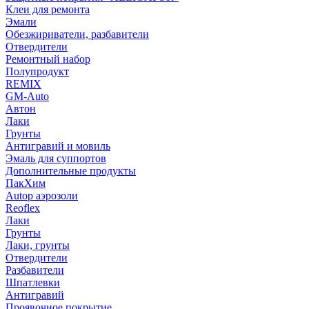
Клеи для ремонта
Эмали
Обезжириватели, разбавители
Отвердители
Ремонтный набор
Полупродукт
REMIX
GM-Auto
Автон
Лаки
Грунты
Антигравий и мовиль
Эмаль для суппортов
Дополнительные продукты
ПакХим
Autop аэрозоли
Reoflex
Лаки
Грунты
Лаки, грунты
Отвердители
Разбавители
Шпатлевки
Антигравий
Проявочное покрытие