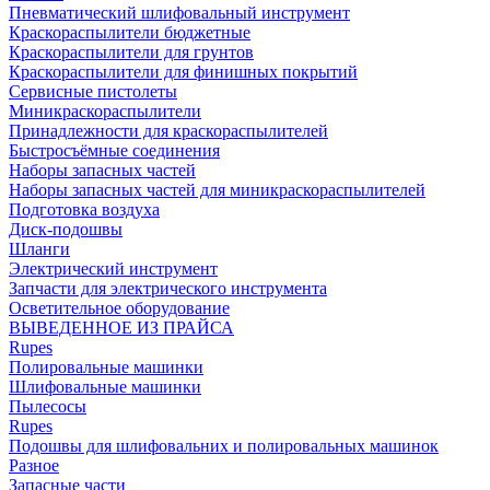
Пневматический шлифовальный инструмент
Краскораспылители бюджетные
Краскораспылители для грунтов
Краскораспылители для финишных покрытий
Сервисные пистолеты
Миникраскораспылители
Принадлежности для краскораспылителей
Быстросъёмные соединения
Наборы запасных частей
Наборы запасных частей для миникраскораспылителей
Подготовка воздуха
Диск-подошвы
Шланги
Электрический инструмент
Запчасти для электрического инструмента
Осветительное оборудование
ВЫВЕДЕННОЕ ИЗ ПРАЙСА
Rupes
Полировальные машинки
Шлифовальные машинки
Пылесосы
Rupes
Подошвы для шлифовальних и полировальных машинок
Разное
Запасные части