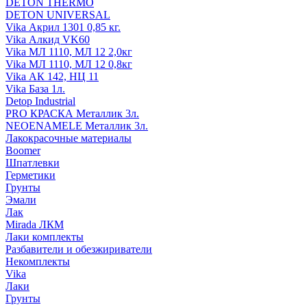
DETON THERMO
DETON UNIVERSAL
Vika Акрил 1301 0,85 кг.
Vika Алкид VK60
Vika МЛ 1110, МЛ 12 2,0кг
Vika МЛ 1110, МЛ 12 0,8кг
Vika АК 142, НЦ 11
Vika База 1л.
Detop Industrial
PRO КРАСКА Металлик 3л.
NEOENAMELE Металлик 3л.
Лакокрасочные материалы
Boomer
Шпатлевки
Герметики
Грунты
Эмали
Лак
Mirada ЛКМ
Лаки комплекты
Разбавители и обезжириватели
Некомплекты
Vika
Лаки
Грунты