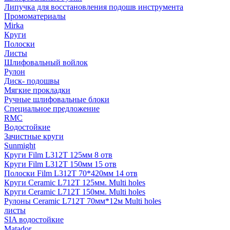
Липучка для восстановления подошв инструмента
Промоматериалы
Mirka
Круги
Полоски
Листы
Шлифовальный войлок
Рулон
Диск- подошвы
Мягкие прокладки
Ручные шлифовальные блоки
Специальное предложение
RMC
Водостойкие
Зачистные круги
Sunmight
Круги Film L312T 125мм 8 отв
Круги Film L312T 150мм 15 отв
Полоски Film L312T 70*420мм 14 отв
Круги Ceramic L712T 125мм. Multi holes
Круги Ceramic L712T 150мм. Multi holes
Рулоны Ceramic L712T 70мм*12м Multi holes
листы
SIA водостойкие
Matador