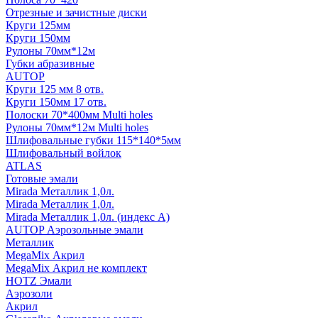
Отрезные и зачистные диски
Круги 125мм
Круги 150мм
Рулоны 70мм*12м
Губки абразивные
AUTOP
Круги 125 мм 8 отв.
Круги 150мм 17 отв.
Полоски 70*400мм Multi holes
Рулоны 70мм*12м Multi holes
Шлифовальные губки 115*140*5мм
Шлифовальный войлок
ATLAS
Готовые эмали
Mirada Металлик 1,0л.
Mirada Металлик 1,0л.
Mirada Металлик 1,0л. (индекс А)
AUTOP Аэрозольные эмали
Металлик
MegaMix Акрил
MegaMix Акрил не комплект
HOTZ Эмали
Аэрозоли
Акрил