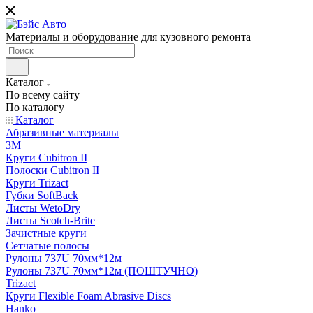
Материалы и оборудование для кузовного ремонта
Каталог
По всему сайту
По каталогу
Каталог
Абразивные материалы
3M
Круги Cubitron II
Полоски Cubitron II
Круги Trizact
Губки SoftBack
Листы WetoDry
Листы Scotch-Brite
Зачистные круги
Сетчатые полосы
Рулоны 737U 70мм*12м
Рулоны 737U 70мм*12м (ПОШТУЧНО)
Trizact
Круги Flexible Foam Abrasive Discs
Hanko