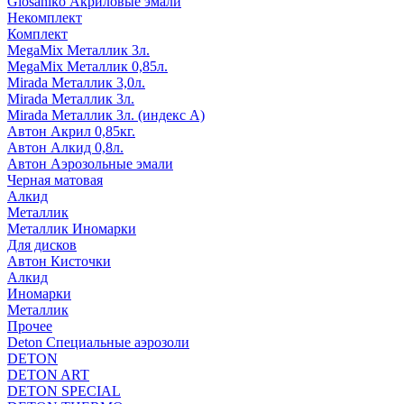
Glosaniko Акриловые эмали
Некомплект
Комплект
MegaMix Металлик 3л.
MegaMix Металлик 0,85л.
Mirada Металлик 3,0л.
Mirada Металлик 3л.
Mirada Металлик 3л. (индекс А)
Автон Акрил 0,85кг.
Автон Алкид 0,8л.
Автон Аэрозольные эмали
Черная матовая
Алкид
Металлик
Металлик Иномарки
Для дисков
Автон Кисточки
Алкид
Иномарки
Металлик
Прочее
Deton Специальные аэрозоли
DETON
DETON ART
DETON SPECIAL