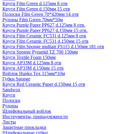
Круги Film Green d.125мм 8 отв
Круги Film Green d.150мм 15 отв
Полоски Film Green 70*420мм 14 отв
Рулоны Film Green 70мм*50м
Круги Purple Paper PP627 d.125мм 8 отв.
Круги Purple Paper PP627 d.150мм 15 отв.
Круги Film Ceramic FC531 d.125мм 8 отв
Круги Film Ceramic FC531 d.150мм 15 отв
Круги Film Sponge multiair FS115 d.150мм 181 отв
Круги Sponge Pyramid TZ 700 150мм
Круги Textile Foam 150мм
Круги AP33M d.125мм 8 отв
Круги AP33M d.150мм 15 отв
Войлок Hanko Tех 115мм*10м
Губки Sponge
Круги Red Ceramic Paper d.150мм 15 отв
Sandwox
Круги
Полоски
Рулоны
Шлифовальный войлок
Инструменты, принадлежности
Листы
Защитные прокладки
Шлифовальные губки