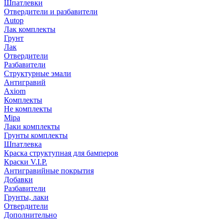
Шпатлевки
Отвердители и разбавители
Autop
Лак комплекты
Грунт
Лак
Отвердители
Разбавители
Структурные эмали
Антигравий
Axiom
Комплекты
Не комплекты
Mipa
Лаки комплекты
Грунты комплекты
Шпатлевка
Краска структупная для бамперов
Краски V.I.P.
Антигравийные покрытия
Добавки
Разбавители
Грунты, лаки
Отвердители
Дополнительно