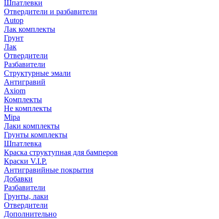
Шпатлевки
Отвердители и разбавители
Autop
Лак комплекты
Грунт
Лак
Отвердители
Разбавители
Структурные эмали
Антигравий
Axiom
Комплекты
Не комплекты
Mipa
Лаки комплекты
Грунты комплекты
Шпатлевка
Краска структупная для бамперов
Краски V.I.P.
Антигравийные покрытия
Добавки
Разбавители
Грунты, лаки
Отвердители
Дополнительно