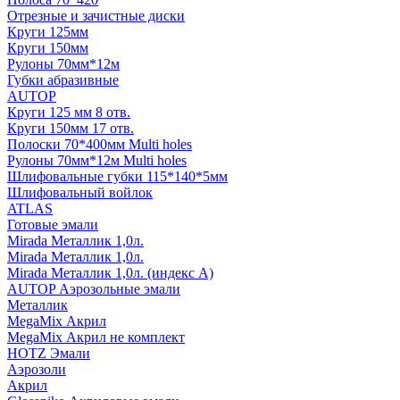
Отрезные и зачистные диски
Круги 125мм
Круги 150мм
Рулоны 70мм*12м
Губки абразивные
AUTOP
Круги 125 мм 8 отв.
Круги 150мм 17 отв.
Полоски 70*400мм Multi holes
Рулоны 70мм*12м Multi holes
Шлифовальные губки 115*140*5мм
Шлифовальный войлок
ATLAS
Готовые эмали
Mirada Металлик 1,0л.
Mirada Металлик 1,0л.
Mirada Металлик 1,0л. (индекс А)
AUTOP Аэрозольные эмали
Металлик
MegaMix Акрил
MegaMix Акрил не комплект
HOTZ Эмали
Аэрозоли
Акрил