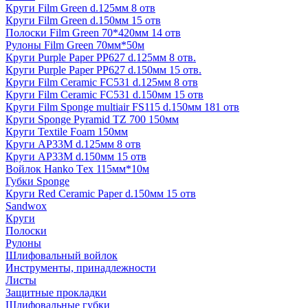
Круги Film Green d.125мм 8 отв
Круги Film Green d.150мм 15 отв
Полоски Film Green 70*420мм 14 отв
Рулоны Film Green 70мм*50м
Круги Purple Paper PP627 d.125мм 8 отв.
Круги Purple Paper PP627 d.150мм 15 отв.
Круги Film Ceramic FC531 d.125мм 8 отв
Круги Film Ceramic FC531 d.150мм 15 отв
Круги Film Sponge multiair FS115 d.150мм 181 отв
Круги Sponge Pyramid TZ 700 150мм
Круги Textile Foam 150мм
Круги AP33M d.125мм 8 отв
Круги AP33M d.150мм 15 отв
Войлок Hanko Tех 115мм*10м
Губки Sponge
Круги Red Ceramic Paper d.150мм 15 отв
Sandwox
Круги
Полоски
Рулоны
Шлифовальный войлок
Инструменты, принадлежности
Листы
Защитные прокладки
Шлифовальные губки