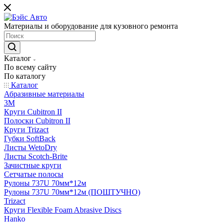
Материалы и оборудование для кузовного ремонта
Каталог
По всему сайту
По каталогу
Каталог
Абразивные материалы
3M
Круги Cubitron II
Полоски Cubitron II
Круги Trizact
Губки SoftBack
Листы WetoDry
Листы Scotch-Brite
Зачистные круги
Сетчатые полосы
Рулоны 737U 70мм*12м
Рулоны 737U 70мм*12м (ПОШТУЧНО)
Trizact
Круги Flexible Foam Abrasive Discs
Hanko