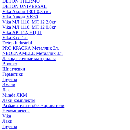
DETON THERMO
DETON UNIVERSAL
Vika Акрил 1301 0,85 кг.
Vika Алкид VK60
Vika МЛ 1110, МЛ 12 2,0кг
Vika МЛ 1110, МЛ 12 0,8кг
Vika АК 142, НЦ 11
Vika База 1л.
Detop Industrial
PRO КРАСКА Металлик 3л.
NEOENAMELE Металлик 3л.
Лакокрасочные материалы
Boomer
Шпатлевки
Герметики
Грунты
Эмали
Лак
Mirada ЛКМ
Лаки комплекты
Разбавители и обезжириватели
Некомплекты
Vika
Лаки
Грунты