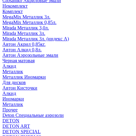
Glosaniko Акриловые эмали
Некомплект
Комплект
MegaMix Металлик 3л.
MegaMix Металлик 0,85л.
Mirada Металлик 3,0л.
Mirada Металлик 3л.
Mirada Металлик 3л. (индекс А)
Автон Акрил 0,85кг.
Автон Алкид 0,8л.
Автон Аэрозольные эмали
Черная матовая
Алкид
Металлик
Металлик Иномарки
Для дисков
Автон Кисточки
Алкид
Иномарки
Металлик
Прочее
Deton Специальные аэрозоли
DETON
DETON ART
DETON SPECIAL