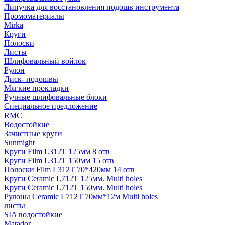
Липучка для восстановления подошв инструмента
Промоматериалы
Mirka
Круги
Полоски
Листы
Шлифовальный войлок
Рулон
Диск- подошвы
Мягкие прокладки
Ручные шлифовальные блоки
Специальное предложение
RMC
Водостойкие
Зачистные круги
Sunmight
Круги Film L312T 125мм 8 отв
Круги Film L312T 150мм 15 отв
Полоски Film L312T 70*420мм 14 отв
Круги Ceramic L712T 125мм. Multi holes
Круги Ceramic L712T 150мм. Multi holes
Рулоны Ceramic L712T 70мм*12м Multi holes
листы
SIA водостойкие
Matador