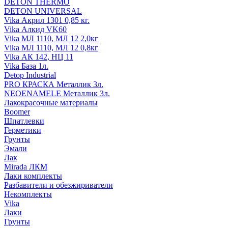
DETON THERMO
DETON UNIVERSAL
Vika Акрил 1301 0,85 кг.
Vika Алкид VK60
Vika МЛ 1110, МЛ 12 2,0кг
Vika МЛ 1110, МЛ 12 0,8кг
Vika АК 142, НЦ 11
Vika База 1л.
Detop Industrial
PRO КРАСКА Металлик 3л.
NEOENAMELE Металлик 3л.
Лакокрасочные материалы
Boomer
Шпатлевки
Герметики
Грунты
Эмали
Лак
Mirada ЛКМ
Лаки комплекты
Разбавители и обезжириватели
Некомплекты
Vika
Лаки
Грунты