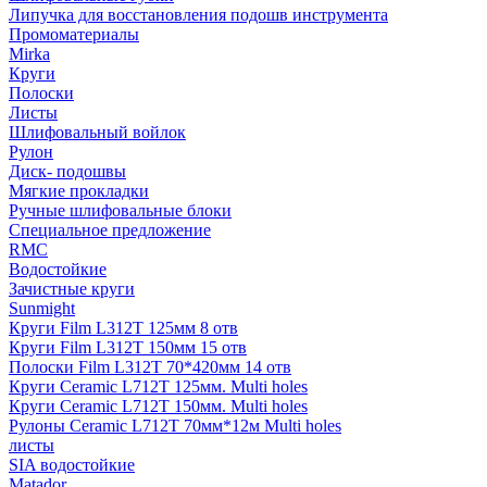
Липучка для восстановления подошв инструмента
Промоматериалы
Mirka
Круги
Полоски
Листы
Шлифовальный войлок
Рулон
Диск- подошвы
Мягкие прокладки
Ручные шлифовальные блоки
Специальное предложение
RMC
Водостойкие
Зачистные круги
Sunmight
Круги Film L312T 125мм 8 отв
Круги Film L312T 150мм 15 отв
Полоски Film L312T 70*420мм 14 отв
Круги Ceramic L712T 125мм. Multi holes
Круги Ceramic L712T 150мм. Multi holes
Рулоны Ceramic L712T 70мм*12м Multi holes
листы
SIA водостойкие
Matador