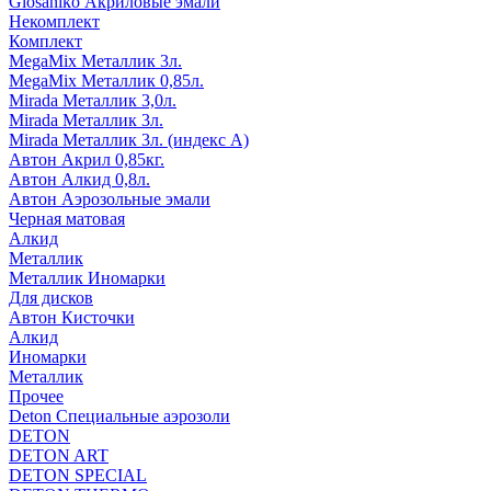
Glosaniko Акриловые эмали
Некомплект
Комплект
MegaMix Металлик 3л.
MegaMix Металлик 0,85л.
Mirada Металлик 3,0л.
Mirada Металлик 3л.
Mirada Металлик 3л. (индекс А)
Автон Акрил 0,85кг.
Автон Алкид 0,8л.
Автон Аэрозольные эмали
Черная матовая
Алкид
Металлик
Металлик Иномарки
Для дисков
Автон Кисточки
Алкид
Иномарки
Металлик
Прочее
Deton Специальные аэрозоли
DETON
DETON ART
DETON SPECIAL