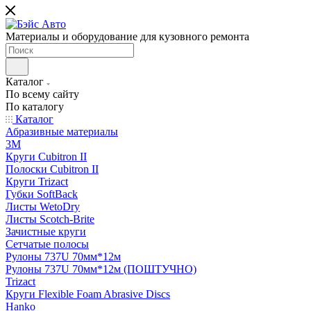
Материалы и оборудование для кузовного ремонта
Каталог
По всему сайту
По каталогу
Каталог
Абразивные материалы
3M
Круги Cubitron II
Полоски Cubitron II
Круги Trizact
Губки SoftBack
Листы WetoDry
Листы Scotch-Brite
Зачистные круги
Сетчатые полосы
Рулоны 737U 70мм*12м
Рулоны 737U 70мм*12м (ПОШТУЧНО)
Trizact
Круги Flexible Foam Abrasive Discs
Hanko