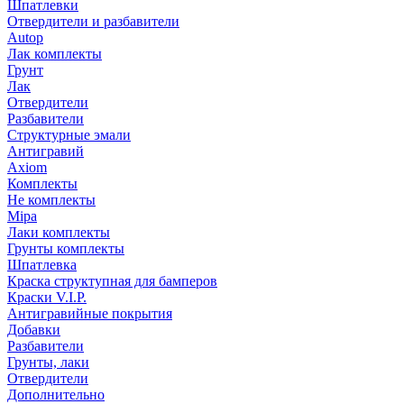
Шпатлевки
Отвердители и разбавители
Autop
Лак комплекты
Грунт
Лак
Отвердители
Разбавители
Структурные эмали
Антигравий
Axiom
Комплекты
Не комплекты
Mipa
Лаки комплекты
Грунты комплекты
Шпатлевка
Краска структупная для бамперов
Краски V.I.P.
Антигравийные покрытия
Добавки
Разбавители
Грунты, лаки
Отвердители
Дополнительно