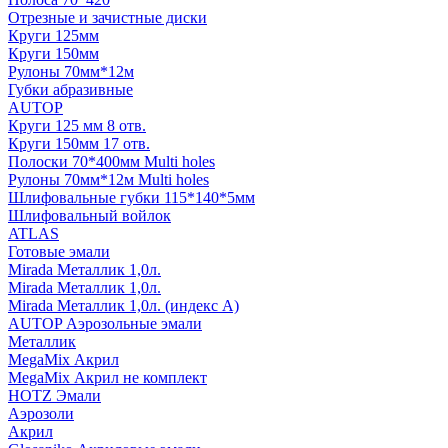
Отрезные и зачистные диски
Круги 125мм
Круги 150мм
Рулоны 70мм*12м
Губки абразивные
AUTOP
Круги 125 мм 8 отв.
Круги 150мм 17 отв.
Полоски 70*400мм Multi holes
Рулоны 70мм*12м Multi holes
Шлифовальные губки 115*140*5мм
Шлифовальный войлок
ATLAS
Готовые эмали
Mirada Металлик 1,0л.
Mirada Металлик 1,0л.
Mirada Металлик 1,0л. (индекс А)
AUTOP Аэрозольные эмали
Металлик
MegaMix Акрил
MegaMix Акрил не комплект
HOTZ Эмали
Аэрозоли
Акрил