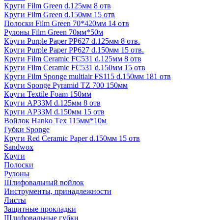
Круги Film Green d.125мм 8 отв
Круги Film Green d.150мм 15 отв
Полоски Film Green 70*420мм 14 отв
Рулоны Film Green 70мм*50м
Круги Purple Paper PP627 d.125мм 8 отв.
Круги Purple Paper PP627 d.150мм 15 отв.
Круги Film Ceramic FC531 d.125мм 8 отв
Круги Film Ceramic FC531 d.150мм 15 отв
Круги Film Sponge multiair FS115 d.150мм 181 отв
Круги Sponge Pyramid TZ 700 150мм
Круги Textile Foam 150мм
Круги AP33M d.125мм 8 отв
Круги AP33M d.150мм 15 отв
Войлок Hanko Tех 115мм*10м
Губки Sponge
Круги Red Ceramic Paper d.150мм 15 отв
Sandwox
Круги
Полоски
Рулоны
Шлифовальный войлок
Инструменты, принадлежности
Листы
Защитные прокладки
Шлифовальные губки