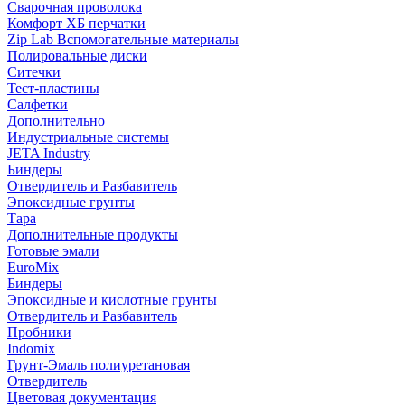
Сварочная проволока
Комфорт ХБ перчатки
Zip Lab Вспомогательные материалы
Полировальные диски
Ситечки
Тест-пластины
Салфетки
Дополнительно
Индустриальные системы
JETA Industry
Биндеры
Отвердитель и Разбавитель
Эпоксидные грунты
Тара
Дополнительные продукты
Готовые эмали
EuroMix
Биндеры
Эпоксидные и кислотные грунты
Отвердитель и Разбавитель
Пробники
Indomix
Грунт-Эмаль полиуретановая
Отвердитель
Цветовая документация