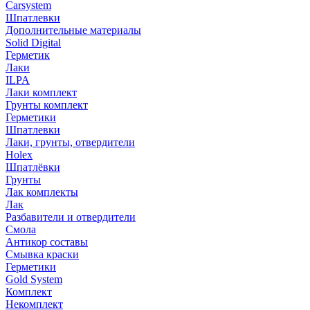
Carsystem
Шпатлевки
Дополнительные материалы
Solid Digital
Герметик
Лаки
ILPA
Лаки комплект
Грунты комплект
Герметики
Шпатлевки
Лаки, грунты, отвердители
Holex
Шпатлёвки
Грунты
Лак комплекты
Лак
Разбавители и отвердители
Смола
Антикор составы
Смывка краски
Герметики
Gold System
Комплект
Некомплект