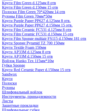
Круги Film Green d.125мм 8 отв
Круги Film Green d.150мм 15 отв
Полоски Film Green 70*420мм 14 отв
Рулоны Film Green 70мм*50м
Круги Purple Paper PP627 d.125мм 8 отв.
Круги Purple Paper PP627 d.150мм 15 отв.
Круги Film Ceramic FC531 d.125мм 8 отв
Круги Film Ceramic FC531 d.150мм 15 отв
Круги Film Sponge multiair FS115 d.150мм 181 отв
Круги Sponge Pyramid TZ 700 150мм
Круги Textile Foam 150мм
Круги AP33M d.125мм 8 отв
Круги AP33M d.150мм 15 отв
Войлок Hanko Tех 115мм*10м
Губки Sponge
Круги Red Ceramic Paper d.150мм 15 отв
Sandwox
Круги
Полоски
Рулоны
Шлифовальный войлок
Инструменты, принадлежности
Листы
Защитные прокладки
Шлифовальные губки