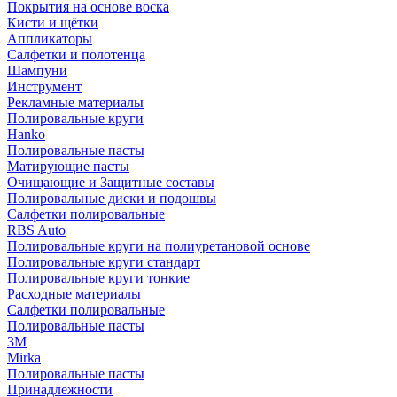
Покрытия на основе воска
Кисти и щётки
Аппликаторы
Салфетки и полотенца
Шампуни
Инструмент
Рекламные материалы
Полировальные круги
Hanko
Полировальные пасты
Матирующие пасты
Очищающие и Защитные составы
Полировальные диски и подошвы
Салфетки полировальные
RBS Auto
Полировальные круги на полиуретановой основе
Полировальные круги стандарт
Полировальные круги тонкие
Расходные материалы
Салфетки полировальные
Полировальные пасты
3М
Mirka
Полировальные пасты
Принадлежности