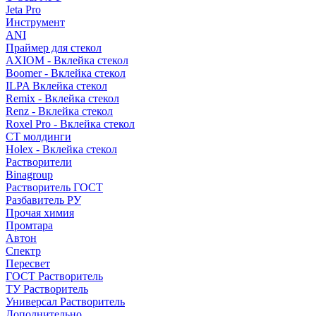
Jeta Pro
Инструмент
ANI
Праймер для стекол
AXIOM - Вклейка стекол
Boomer - Вклейка стекол
ILPA Вклейка стекол
Remix - Вклейка стекол
Renz - Вклейка стекол
Roxel Pro - Вклейка стекол
СТ молдинги
Holex - Вклейка стекол
Растворители
Binagroup
Растворитель ГОСТ
Разбавитель РУ
Прочая химия
Промтара
Автон
Спектр
Пересвет
ГОСТ Растворитель
ТУ Растворитель
Универсал Растворитель
Дополнительно