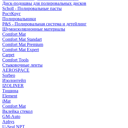
Диск-подошвы для полировальных дисков
Scholl - Полировальные пасты
РостКруг
Полировальники
P&S - Полировальная система и детейлинг
Шумоизоляционные материалы
Comfort Mat
Comfort Mat Standart
Comfort Mat Premium
Comfort Mat Expert
Carpet
Comfort Tools
Стыковочные ленты
AEROSPACE
Sorbeo
Изолонтейп
IZOLINER
Тишина
Element
iMat
Comfort Mat
Вклейка стекол
GM-Auto
Aphys
U-Seal NPT