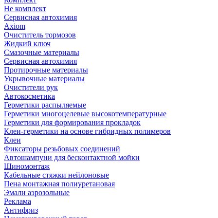
Не комплект
Сервисная автохимия
Axiom
Очиститель тормозов
Жидкий ключ
Смазочные материалы
Сервисная автохимия
Протирочные материалы
Укрывочные материалы
Очистители рук
Автокосметика
Герметики распыляемые
Герметики многоцелевые высокотемпературные
Герметики для формирования прокладок
Клеи-герметики на основе гибридных полимеров
Клеи
Фиксаторы резьбовых соединений
Автошампуни для бесконтактной мойки
Шиномонтаж
Кабельные стяжки нейлоновые
Пена монтажная полиуретановая
Эмали аэрозольные
Реклама
Антифриз