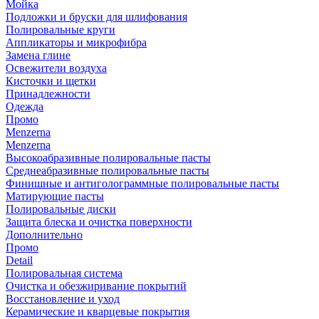
Мойка
Подложки и бруски для шлифования
Полировальные круги
Аппликаторы и микрофибра
Замена глине
Освежители воздуха
Кисточки и щетки
Принадлежности
Одежда
Промо
Menzerna
Menzerna
Высокоабразивные полировальные пасты
Среднеабразивные полировальные пасты
Финишные и антиголограммные полировальные пасты
Матирующие пасты
Полировальные диски
Защита блеска и очистка поверхности
Дополнительно
Промо
Detail
Полировальная система
Очистка и обезжиривание покрытий
Восстановление и уход
Керамические и кварцевые покрытия