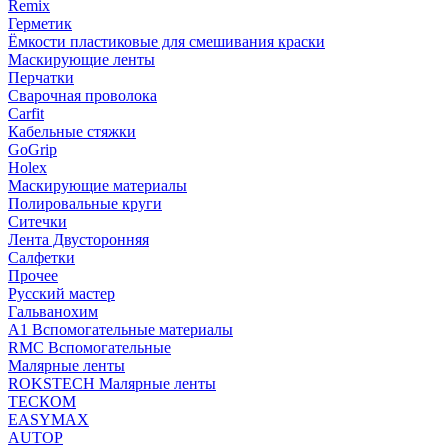
Remix
Герметик
Ёмкости пластиковые для смешивания краски
Маскирующие ленты
Перчатки
Сварочная проволока
Carfit
Кабельные стяжки
GoGrip
Holex
Маскирующие материалы
Полировальные круги
Ситечки
Лента Двусторонняя
Салфетки
Прочее
Русский мастер
Гальванохим
А1 Вспомогательные материалы
RMC Вспомогательные
Малярные ленты
ROKSTECH Малярные ленты
ТЕСКОМ
EASYMAX
AUTOP