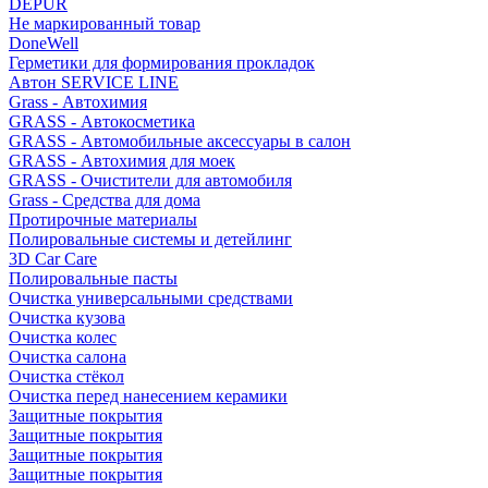
DEPUR
Не маркированный товар
DoneWell
Герметики для формирования прокладок
Автон SERVICE LINE
Grass - Автохимия
GRASS - Автокосметика
GRASS - Автомобильные аксессуары в салон
GRASS - Автохимия для моек
GRASS - Очистители для автомобиля
Grass - Средства для дома
Протирочные материалы
Полировальные системы и детейлинг
3D Car Care
Полировальные пасты
Очистка универсальными средствами
Очистка кузова
Очистка колес
Очистка салона
Очистка стёкол
Очистка перед нанесением керамики
Защитные покрытия
Защитные покрытия
Защитные покрытия
Защитные покрытия