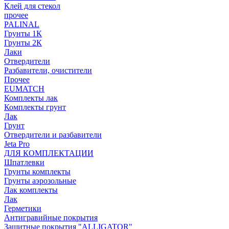
Клей для стекол
прочее
PALINAL
Грунты 1К
Грунты 2К
Лаки
Отвердители
Разбавители, очистители
Прочее
EUMATCH
Комплекты лак
Комплекты грунт
Лак
Грунт
Отвердители и разбавители
Jeta Pro
ДЛЯ КОМПЛЕКТАЦИИ
Шпатлевки
Грунты комплекты
Грунты аэрозольные
Лак комплекты
Лак
Герметики
Антигравийные покрытия
Защитные покрытия "ALLIGATOR"