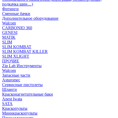
подкачка шин....)
Фитинги
Сменные бачки
Дополнительное оборудование
Walcom
CARBONIO 360
GENESI
MATIK
SLIM
SLIM KOMBAT
SLIM KOMBAT KILLER
SLIM XLIGHT
ПРОЧИЕ
Zip Lab Инструменты
Walсom
Запасные части
Asturomec
Сервисные пистолеты
Шланги
Красконагнетательные баки
Anest Iwata
SATA
Краскопульты
Миникраскопульты
Принадлежности