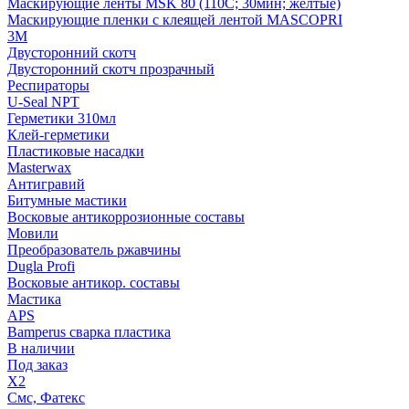
Маскирующие ленты MSK 80 (110С; 30мин; желтые)
Маскирующие пленки с клеящей лентой MASCOPRI
3M
Двусторонний скотч
Двусторонний скотч прозрачный
Респираторы
U-Seal NPT
Герметики 310мл
Клей-герметики
Пластиковые насадки
Masterwax
Антигравий
Битумные мастики
Восковые антикоррозионные составы
Мовили
Преобразователь ржавчины
Dugla Profi
Восковые антикор. составы
Мастика
APS
Bamperus сварка пластика
В наличии
Под заказ
X2
Смс, Фатекс