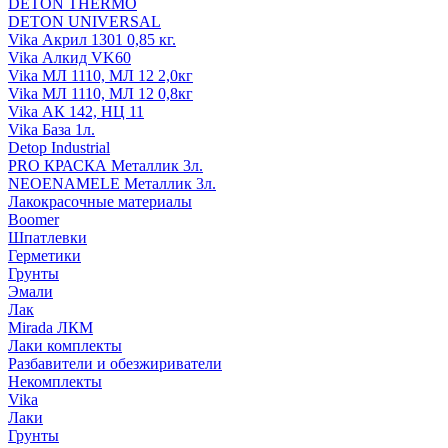
DETON THERMO
DETON UNIVERSAL
Vika Акрил 1301 0,85 кг.
Vika Алкид VK60
Vika МЛ 1110, МЛ 12 2,0кг
Vika МЛ 1110, МЛ 12 0,8кг
Vika АК 142, НЦ 11
Vika База 1л.
Detop Industrial
PRO КРАСКА Металлик 3л.
NEOENAMELE Металлик 3л.
Лакокрасочные материалы
Boomer
Шпатлевки
Герметики
Грунты
Эмали
Лак
Mirada ЛКМ
Лаки комплекты
Разбавители и обезжириватели
Некомплекты
Vika
Лаки
Грунты