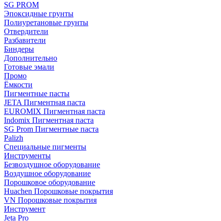
SG PROM
Эпоксидные грунты
Полиуретановые грунты
Отвердители
Разбавители
Биндеры
Дополнительно
Готовые эмали
Промо
Ёмкости
Пигментные пасты
JETA Пигментная паста
EUROMIX Пигментная паста
Indomix Пигментная паста
SG Prom Пигментные паста
Palizh
Специальные пигменты
Инструменты
Безвоздушное оборудование
Воздушное оборудование
Порошковое оборудование
Huachen Порошковые покрытия
VN Порошковые покрытия
Инструмент
Jeta Pro