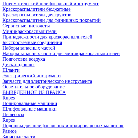
Пневматический шлифовальный инструмент
Краскораспылители бюджетные
Краскораспылители для грунтов
Краскораспылители для финишных покрытий
Сервисные пистолеты
Миникраскораспылители
Принадлежности для краскораспылителей
Быстросъёмные соединения
Наборы запасных частей
Наборы запасных частей для миникраскораспылителей
Подготовка воздуха
Диск-подошвы
Шланги
Электрический инструмент
Запчасти для электрического инструмента
Осветительное оборудование
ВЫВЕДЕННОЕ ИЗ ПРАЙСА
Rupes
Полировальные машинки
Шлифовальные машинки
Пылесосы
Rupes
Подошвы для шлифовальних и полировальных машинок
Разное
Запасные части