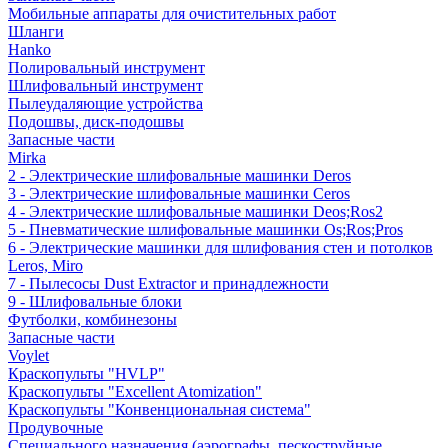
Мобильные аппараты для очистительных работ
Шланги
Hanko
Полировальный инструмент
Шлифовальный инструмент
Пылеудаляющие устройства
Подошвы, диск-подошвы
Запасные части
Mirka
2 - Электрические шлифовальные машинки Deros
3 - Электрические шлифовальные машинки Ceros
4 - Электрические шлифовальные машинки Deos;Ros2
5 - Пневматические шлифовальные машинки Os;Ros;Pros
6 - Электрические машинки для шлифования стен и потолков
Leros, Miro
7 - Пылесосы Dust Extractor и принадлежности
9 - Шлифовальные блоки
Футболки, комбинезоны
Запасные части
Voylet
Краскопульты "HVLP"
Краскопульты "Excellent Atomization"
Краскопульты "Конвенциональная система"
Продувочные
Специального назначения (аэрографы, пескоструйные,