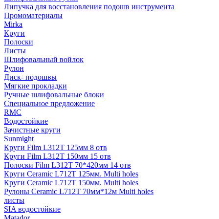
Липучка для восстановления подошв инструмента
Промоматериалы
Mirka
Круги
Полоски
Листы
Шлифовальный войлок
Рулон
Диск- подошвы
Мягкие прокладки
Ручные шлифовальные блоки
Специальное предложение
RMC
Водостойкие
Зачистные круги
Sunmight
Круги Film L312T 125мм 8 отв
Круги Film L312T 150мм 15 отв
Полоски Film L312T 70*420мм 14 отв
Круги Ceramic L712T 125мм. Multi holes
Круги Ceramic L712T 150мм. Multi holes
Рулоны Ceramic L712T 70мм*12м Multi holes
листы
SIA водостойкие
Matador