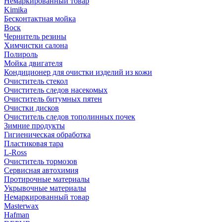
Немаркированный товар
Kimika
Бесконтактная мойка
Воск
Чернитель резины
Химчистки салона
Полироль
Мойка двигателя
Кондиционер для очистки изделий из кожи
Очиститель стекол
Очиститель следов насекомых
Очиститель битумных пятен
Очистки дисков
Очиститель следов тополинных почек
Зимние продукты
Гигиеническая обработка
Пластиковая тара
L-Ross
Очиститель тормозов
Сервисная автохимия
Протирочные материалы
Укрывочные материалы
Немаркированный товар
Masterwax
Hafman