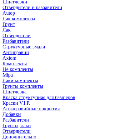
Шпатлевки
Отвердители и разбавители
Autop
Лак комплекты
Грунт
Лак
Отвердители
Разбавители
Структурные эмали
Антигравий
Axiom
Комплекты
Не комплекты
Mipa
Лаки комплекты
Грунты комплекты
Шпатлевка
Краска структупная для бамперов
Краски V.I.P.
Антигравийные покрытия
Добавки
Разбавители
Грунты, лаки
Отвердители
Дополнительно