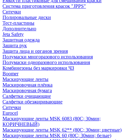
Емкости пластиковые для смешивания краски
Система приготовления красок "JPPS"
Ситечки
Полировальные диски
Тест-пластины
Дополнительно
Jeta Safety
Защитная одежда
Защита рук
Защита лица и органов зрения
Полумаски многоразового использования
Полумаски одноразового использования
Комбинезоны без маркировки ЧЗ
Boomer
Маскирующие ленты
Маскировочная плёнка
Маскировочная бумага
Салфетки очищающие
Салфетки обезжиривающие
Ситечки
Euroсel
Маскирующие ленты MSK 6083 (80С; 30мин;
КОРИЧНЕВЫЙ)
Маскирующие ленты MSK 62** (80С; 30мин; цветные)
Маскирующие ленты MSK 60 (80С; 30мин; белые)