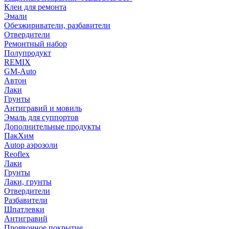
Клеи для ремонта
Эмали
Обезжириватели, разбавители
Отвердители
Ремонтный набор
Полупродукт
REMIX
GM-Auto
Автон
Лаки
Грунты
Антигравий и мовиль
Эмаль для суппортов
Дополнительные продукты
ПакХим
Autop аэрозоли
Reoflex
Лаки
Грунты
Лаки, грунты
Отвердители
Разбавители
Шпатлевки
Антигравий
Проявочное покрытие