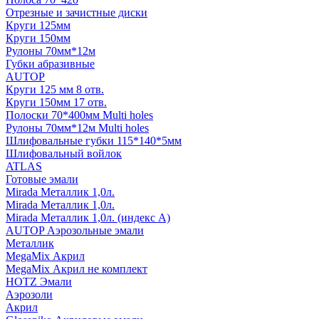
Отрезные и зачистные диски
Круги 125мм
Круги 150мм
Рулоны 70мм*12м
Губки абразивные
AUTOP
Круги 125 мм 8 отв.
Круги 150мм 17 отв.
Полоски 70*400мм Multi holes
Рулоны 70мм*12м Multi holes
Шлифовальные губки 115*140*5мм
Шлифовальный войлок
ATLAS
Готовые эмали
Mirada Металлик 1,0л.
Mirada Металлик 1,0л.
Mirada Металлик 1,0л. (индекс А)
AUTOP Аэрозольные эмали
Металлик
MegaMix Акрил
MegaMix Акрил не комплект
HOTZ Эмали
Аэрозоли
Акрил