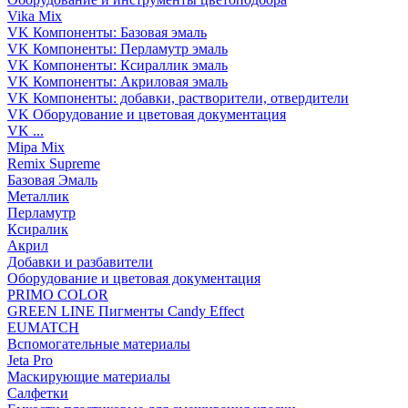
Vika Mix
VK Компоненты: Базовая эмаль
VK Компоненты: Перламутр эмаль
VK Компоненты: Ксираллик эмаль
VK Компоненты: Акриловая эмаль
VK Компоненты: добавки, растворители, отвердители
VK Оборудование и цветовая документация
VK ...
Mipa Mix
Remix Supreme
Базовая Эмаль
Металлик
Перламутр
Ксиралик
Акрил
Добавки и разбавители
Оборудование и цветовая документация
PRIMO COLOR
GREEN LINE Пигменты Candy Effect
EUMATCH
Вспомогательные материалы
Jeta Pro
Маскирующие материалы
Салфетки