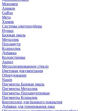
Мономер
Арикон
GaRus
Мета
Химик
Системы цветоподбора
Hymax
Базовая эмаль
Металлик
Перламутр
Ксираллик
Добавки
Колорстримы
Акрил
Металлизированное стекло
Цветовая документация
Оборудование
Nason
Пигменты Базовая эмаль
Пигменты Металлик
Пигменты Перламуртровые
Пигменты Ксиралик
Контроллер для базового покрытия
Добавки для тонирования лака
Оборудование и инструменты цветоподбора