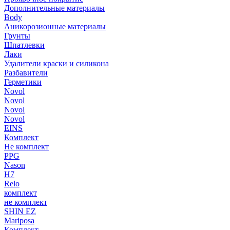
Дополнительные материалы
Body
Аникорозионные материалы
Грунты
Шпатлевки
Лаки
Удалители краски и силикона
Разбавители
Герметики
Novol
Novol
Novol
Novol
EINS
Комплект
Не комплект
PPG
Nason
H7
Relo
комплект
не комплект
SHIN EZ
Mariposa
Комплект