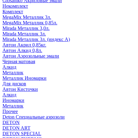
Glosaniko Акриловые эмали
Некомплект
Комплект
MegaMix Металлик 3л.
MegaMix Металлик 0,85л.
Mirada Металлик 3,0л.
Mirada Металлик 3л.
Mirada Металлик 3л. (индекс А)
Автон Акрил 0,85кг.
Автон Алкид 0,8л.
Автон Аэрозольные эмали
Черная матовая
Алкид
Металлик
Металлик Иномарки
Для дисков
Автон Кисточки
Алкид
Иномарки
Металлик
Прочее
Deton Специальные аэрозоли
DETON
DETON ART
DETON SPECIAL