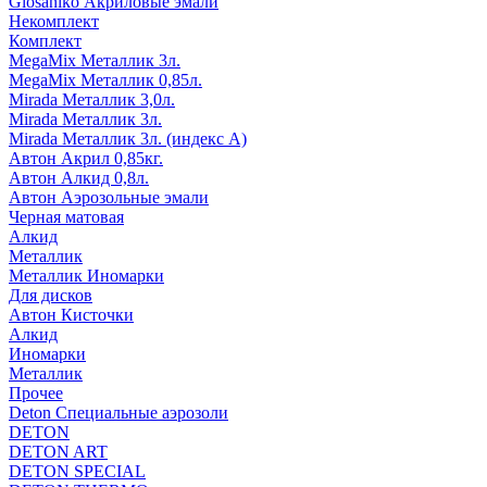
Glosaniko Акриловые эмали
Некомплект
Комплект
MegaMix Металлик 3л.
MegaMix Металлик 0,85л.
Mirada Металлик 3,0л.
Mirada Металлик 3л.
Mirada Металлик 3л. (индекс А)
Автон Акрил 0,85кг.
Автон Алкид 0,8л.
Автон Аэрозольные эмали
Черная матовая
Алкид
Металлик
Металлик Иномарки
Для дисков
Автон Кисточки
Алкид
Иномарки
Металлик
Прочее
Deton Специальные аэрозоли
DETON
DETON ART
DETON SPECIAL