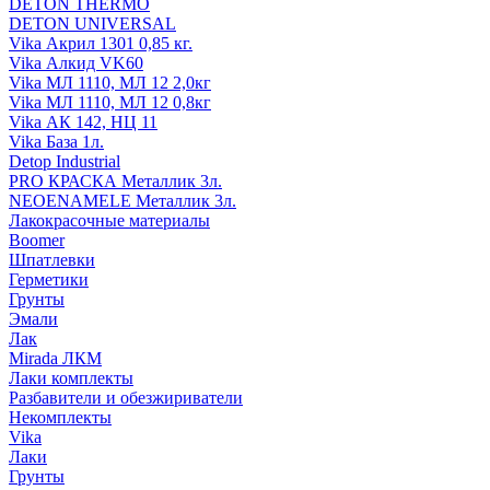
DETON THERMO
DETON UNIVERSAL
Vika Акрил 1301 0,85 кг.
Vika Алкид VK60
Vika МЛ 1110, МЛ 12 2,0кг
Vika МЛ 1110, МЛ 12 0,8кг
Vika АК 142, НЦ 11
Vika База 1л.
Detop Industrial
PRO КРАСКА Металлик 3л.
NEOENAMELE Металлик 3л.
Лакокрасочные материалы
Boomer
Шпатлевки
Герметики
Грунты
Эмали
Лак
Mirada ЛКМ
Лаки комплекты
Разбавители и обезжириватели
Некомплекты
Vika
Лаки
Грунты