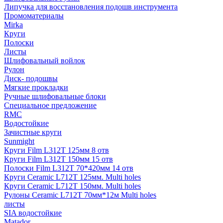
Липучка для восстановления подошв инструмента
Промоматериалы
Mirka
Круги
Полоски
Листы
Шлифовальный войлок
Рулон
Диск- подошвы
Мягкие прокладки
Ручные шлифовальные блоки
Специальное предложение
RMC
Водостойкие
Зачистные круги
Sunmight
Круги Film L312T 125мм 8 отв
Круги Film L312T 150мм 15 отв
Полоски Film L312T 70*420мм 14 отв
Круги Ceramic L712T 125мм. Multi holes
Круги Ceramic L712T 150мм. Multi holes
Рулоны Ceramic L712T 70мм*12м Multi holes
листы
SIA водостойкие
Matador