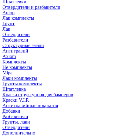
Шпатлевки
Отвердители и разбавители
Autop
Лак комплекты
Грунт
Лак
Отвердители
Разбавители
Структурные эмали
Антигравий
Axiom
Комплекты
Не комплекты
Mipa
Лаки комплекты
Грунты комплекты
Шпатлевка
Краска структупная для бамперов
Краски V.I.P.
Антигравийные покрытия
Добавки
Разбавители
Грунты, лаки
Отвердители
Дополнительно