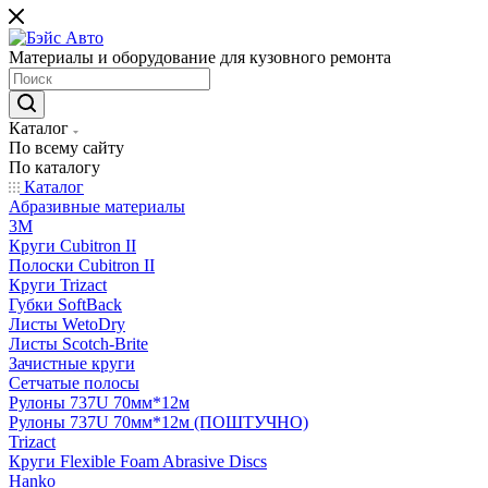
Материалы и оборудование для кузовного ремонта
Каталог
По всему сайту
По каталогу
Каталог
Абразивные материалы
3M
Круги Cubitron II
Полоски Cubitron II
Круги Trizact
Губки SoftBack
Листы WetoDry
Листы Scotch-Brite
Зачистные круги
Сетчатые полосы
Рулоны 737U 70мм*12м
Рулоны 737U 70мм*12м (ПОШТУЧНО)
Trizact
Круги Flexible Foam Abrasive Discs
Hanko