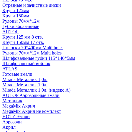
Отрезные и зачистные диски
Круги 125мм
Круги 150мм
Рулоны 70мм*12м
Губки абразивные
AUTOP
Круги 125 мм 8 отв.
Круги 150мм 17 отв.
Полоски 70*400мм Multi holes
Рулоны 70мм*12м Multi holes
Шлифовальные губки 115*140*5мм
Шлифовальный войлок
ATLAS
Готовые эмали
Mirada Металлик 1,0л.
Mirada Металлик 1,0л.
Mirada Металлик 1,0л. (индекс А)
AUTOP Аэрозольные эмали
Металлик
MegaMix Акрил
MegaMix Акрил не комплект
HOTZ Эмали
Аэрозоли
Акрил