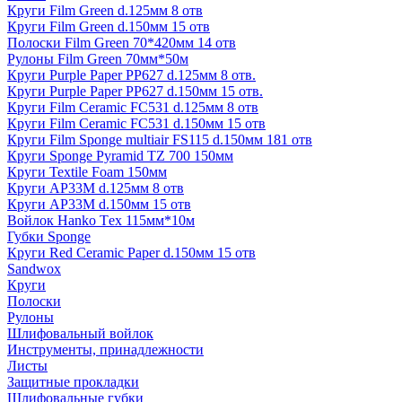
Круги Film Green d.125мм 8 отв
Круги Film Green d.150мм 15 отв
Полоски Film Green 70*420мм 14 отв
Рулоны Film Green 70мм*50м
Круги Purple Paper PP627 d.125мм 8 отв.
Круги Purple Paper PP627 d.150мм 15 отв.
Круги Film Ceramic FC531 d.125мм 8 отв
Круги Film Ceramic FC531 d.150мм 15 отв
Круги Film Sponge multiair FS115 d.150мм 181 отв
Круги Sponge Pyramid TZ 700 150мм
Круги Textile Foam 150мм
Круги AP33M d.125мм 8 отв
Круги AP33M d.150мм 15 отв
Войлок Hanko Tех 115мм*10м
Губки Sponge
Круги Red Ceramic Paper d.150мм 15 отв
Sandwox
Круги
Полоски
Рулоны
Шлифовальный войлок
Инструменты, принадлежности
Листы
Защитные прокладки
Шлифовальные губки