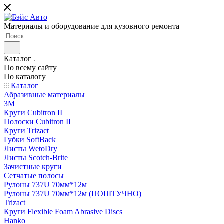
Материалы и оборудование для кузовного ремонта
Каталог
По всему сайту
По каталогу
Каталог
Абразивные материалы
3M
Круги Cubitron II
Полоски Cubitron II
Круги Trizact
Губки SoftBack
Листы WetoDry
Листы Scotch-Brite
Зачистные круги
Сетчатые полосы
Рулоны 737U 70мм*12м
Рулоны 737U 70мм*12м (ПОШТУЧНО)
Trizact
Круги Flexible Foam Abrasive Discs
Hanko