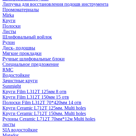
Липучка для восстановления подошв инструмента
Промоматериалы
Mirka
Круги
Полоски
Листы
Шлифовальный войлок
Рулон
Диск- подошвы
Мягкие прокладки
Ручные шлифовальные блоки
Специальное предложение
RMC
Водостойкие
Зачистные круги
Sunmight
Круги Film L312T 125мм 8 отв
Круги Film L312T 150мм 15 отв
Полоски Film L312T 70*420мм 14 отв
Круги Ceramic L712T 125мм. Multi holes
Круги Ceramic L712T 150мм. Multi holes
Рулоны Ceramic L712T 70мм*12м Multi holes
листы
SIA водостойкие
Matador