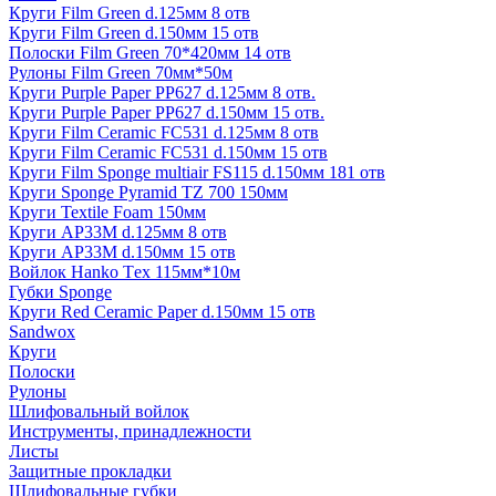
Круги Film Green d.125мм 8 отв
Круги Film Green d.150мм 15 отв
Полоски Film Green 70*420мм 14 отв
Рулоны Film Green 70мм*50м
Круги Purple Paper PP627 d.125мм 8 отв.
Круги Purple Paper PP627 d.150мм 15 отв.
Круги Film Ceramic FC531 d.125мм 8 отв
Круги Film Ceramic FC531 d.150мм 15 отв
Круги Film Sponge multiair FS115 d.150мм 181 отв
Круги Sponge Pyramid TZ 700 150мм
Круги Textile Foam 150мм
Круги AP33M d.125мм 8 отв
Круги AP33M d.150мм 15 отв
Войлок Hanko Tех 115мм*10м
Губки Sponge
Круги Red Ceramic Paper d.150мм 15 отв
Sandwox
Круги
Полоски
Рулоны
Шлифовальный войлок
Инструменты, принадлежности
Листы
Защитные прокладки
Шлифовальные губки