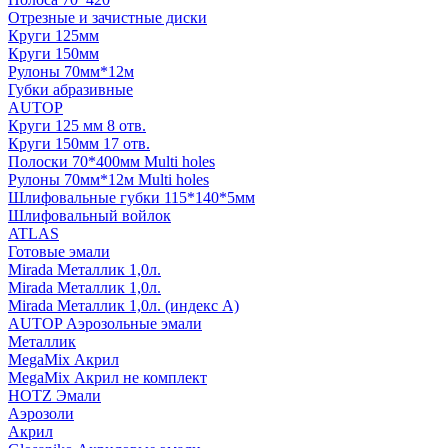
Отрезные и зачистные диски
Круги 125мм
Круги 150мм
Рулоны 70мм*12м
Губки абразивные
AUTOP
Круги 125 мм 8 отв.
Круги 150мм 17 отв.
Полоски 70*400мм Multi holes
Рулоны 70мм*12м Multi holes
Шлифовальные губки 115*140*5мм
Шлифовальный войлок
ATLAS
Готовые эмали
Mirada Металлик 1,0л.
Mirada Металлик 1,0л.
Mirada Металлик 1,0л. (индекс А)
AUTOP Аэрозольные эмали
Металлик
MegaMix Акрил
MegaMix Акрил не комплект
HOTZ Эмали
Аэрозоли
Акрил