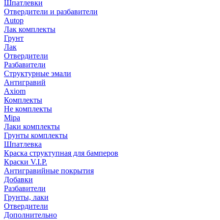
Шпатлевки
Отвердители и разбавители
Autop
Лак комплекты
Грунт
Лак
Отвердители
Разбавители
Структурные эмали
Антигравий
Axiom
Комплекты
Не комплекты
Mipa
Лаки комплекты
Грунты комплекты
Шпатлевка
Краска структупная для бамперов
Краски V.I.P.
Антигравийные покрытия
Добавки
Разбавители
Грунты, лаки
Отвердители
Дополнительно