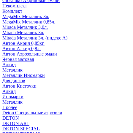
Glosaniko Акриловые эмали
Некомплект
Комплект
MegaMix Металлик 3л.
MegaMix Металлик 0,85л.
Mirada Металлик 3,0л.
Mirada Металлик 3л.
Mirada Металлик 3л. (индекс А)
Автон Акрил 0,85кг.
Автон Алкид 0,8л.
Автон Аэрозольные эмали
Черная матовая
Алкид
Металлик
Металлик Иномарки
Для дисков
Автон Кисточки
Алкид
Иномарки
Металлик
Прочее
Deton Специальные аэрозоли
DETON
DETON ART
DETON SPECIAL