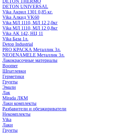
DETON THERMO
DETON UNIVERSAL
Vika Акрил 1301 0,85 кг.
Vika Алкид VK60
Vika МЛ 1110, МЛ 12 2,0кг
Vika МЛ 1110, МЛ 12 0,8кг
Vika АК 142, НЦ 11
Vika База 1л.
Detop Industrial
PRO КРАСКА Металлик 3л.
NEOENAMELE Металлик 3л.
Лакокрасочные материалы
Boomer
Шпатлевки
Герметики
Грунты
Эмали
Лак
Mirada ЛКМ
Лаки комплекты
Разбавители и обезжириватели
Некомплекты
Vika
Лаки
Грунты