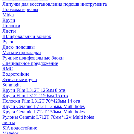
Липучка для восстановления подошв инструмента
Промоматериалы
Mirka
Круги
Полоски
Листы
Шлифовальный войлок
Рулон
Диск- подошвы
Мягкие прокладки
Ручные шлифовальные блоки
Специальное предложение
RMC
Водостойкие
Зачистные круги
Sunmight
Круги Film L312T 125мм 8 отв
Круги Film L312T 150мм 15 отв
Полоски Film L312T 70*420мм 14 отв
Круги Ceramic L712T 125мм. Multi holes
Круги Ceramic L712T 150мм. Multi holes
Рулоны Ceramic L712T 70мм*12м Multi holes
листы
SIA водостойкие
Matador