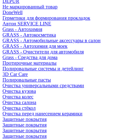
DEPUR
Не маркированный товар
DoneWell
Герметики для формирования прокладок
Автон SERVICE LINE
Grass - Автохимия
GRASS - Автокосметика
GRASS - Автомобильные аксессуары в салон
GRASS - Автохимия для моек
GRASS - Очистители для автомобиля
Grass - Средства для дома
Протирочные материалы
Полировальные системы и детейлинг
3D Car Care
Полировальные пасты
Очистка универсальными средствами
Очистка кузова
Очистка колес
Очистка салона
Очистка стёкол
Очистка перед нанесением керамики
Защитные покрытия
Защитные покрытия
Защитные покрытия
Защитные покрытия