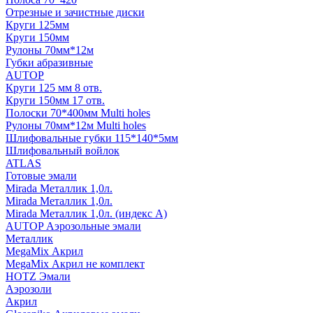
Отрезные и зачистные диски
Круги 125мм
Круги 150мм
Рулоны 70мм*12м
Губки абразивные
AUTOP
Круги 125 мм 8 отв.
Круги 150мм 17 отв.
Полоски 70*400мм Multi holes
Рулоны 70мм*12м Multi holes
Шлифовальные губки 115*140*5мм
Шлифовальный войлок
ATLAS
Готовые эмали
Mirada Металлик 1,0л.
Mirada Металлик 1,0л.
Mirada Металлик 1,0л. (индекс А)
AUTOP Аэрозольные эмали
Металлик
MegaMix Акрил
MegaMix Акрил не комплект
HOTZ Эмали
Аэрозоли
Акрил