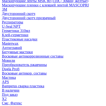
Маскирующие ленты MSK 80 (110С; 30мин; желтые)
Маскирующие пленки с клеящей лентой MASCOPRI
3M
Двусторонний скотч
Двусторонний скотч прозрачный
Респираторы
U-Seal NPT
Герметики 310мл
Клей-герметики
Пластиковые насадки
Masterwax
Антигравий
Битумные мастики
Восковые антикоррозионные составы
Мовили
Преобразователь ржавчины
Dugla Profi
Восковые антикор. составы
Мастика
APS
Bamperus сварка пластика
В наличии
Под заказ
X2
Смс, Фатекс