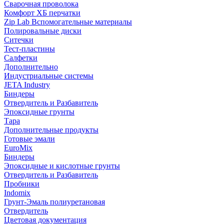
Сварочная проволока
Комфорт ХБ перчатки
Zip Lab Вспомогательные материалы
Полировальные диски
Ситечки
Тест-пластины
Салфетки
Дополнительно
Индустриальные системы
JETA Industry
Биндеры
Отвердитель и Разбавитель
Эпоксидные грунты
Тара
Дополнительные продукты
Готовые эмали
EuroMix
Биндеры
Эпоксидные и кислотные грунты
Отвердитель и Разбавитель
Пробники
Indomix
Грунт-Эмаль полиуретановая
Отвердитель
Цветовая документация