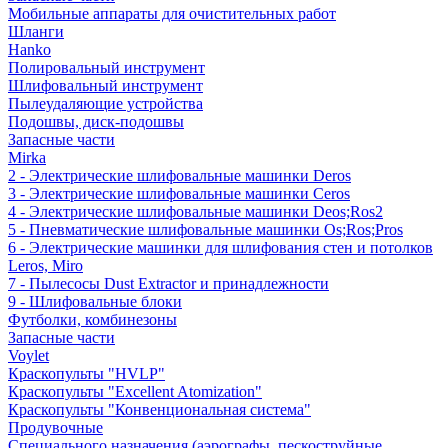
Мобильные аппараты для очистительных работ
Шланги
Hanko
Полировальный инструмент
Шлифовальный инструмент
Пылеудаляющие устройства
Подошвы, диск-подошвы
Запасные части
Mirka
2 - Электрические шлифовальные машинки Deros
3 - Электрические шлифовальные машинки Ceros
4 - Электрические шлифовальные машинки Deos;Ros2
5 - Пневматические шлифовальные машинки Os;Ros;Pros
6 - Электрические машинки для шлифования стен и потолков
Leros, Miro
7 - Пылесосы Dust Extractor и принадлежности
9 - Шлифовальные блоки
Футболки, комбинезоны
Запасные части
Voylet
Краскопульты "HVLP"
Краскопульты "Excellent Atomization"
Краскопульты "Конвенциональная система"
Продувочные
Специального назначения (аэрографы, пескоструйные,