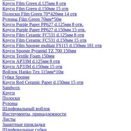
Круги Film Green d.125мм 8 отв
Круги Film Green d.150мм 15 отв
Полоски Film Green 70*420мм 14 отв
Рулоны Film Green 70мм*50м
Круги Purple Paper PP627 d.125мм 8 отв.
Круги Purple Paper PP627 d.150мм 15 отв.
Круги Film Ceramic FC531 d.125мм 8 отв
Круги Film Ceramic FC531 d.150мм 15 отв
Круги Film Sponge multiair FS115 d.150мм 181 отв
Круги Sponge Pyramid TZ 700 150мм
Круги Textile Foam 150мм
Круги AP33M d.125мм 8 отв
Круги AP33M d.150мм 15 отв
Войлок Hanko Tех 115мм*10м
Губки Sponge
Круги Red Ceramic Paper d.150мм 15 отв
Sandwox
Круги
Полоски
Рулоны
Шлифовальный войлок
Инструменты, принадлежности
Листы
Защитные прокладки
Шлифовальные губки