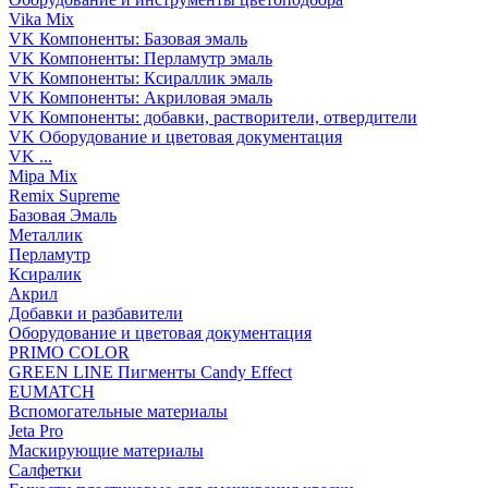
Vika Mix
VK Компоненты: Базовая эмаль
VK Компоненты: Перламутр эмаль
VK Компоненты: Ксираллик эмаль
VK Компоненты: Акриловая эмаль
VK Компоненты: добавки, растворители, отвердители
VK Оборудование и цветовая документация
VK ...
Mipa Mix
Remix Supreme
Базовая Эмаль
Металлик
Перламутр
Ксиралик
Акрил
Добавки и разбавители
Оборудование и цветовая документация
PRIMO COLOR
GREEN LINE Пигменты Candy Effect
EUMATCH
Вспомогательные материалы
Jeta Pro
Маскирующие материалы
Салфетки