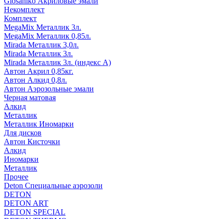
Glosaniko Акриловые эмали
Некомплект
Комплект
MegaMix Металлик 3л.
MegaMix Металлик 0,85л.
Mirada Металлик 3,0л.
Mirada Металлик 3л.
Mirada Металлик 3л. (индекс А)
Автон Акрил 0,85кг.
Автон Алкид 0,8л.
Автон Аэрозольные эмали
Черная матовая
Алкид
Металлик
Металлик Иномарки
Для дисков
Автон Кисточки
Алкид
Иномарки
Металлик
Прочее
Deton Специальные аэрозоли
DETON
DETON ART
DETON SPECIAL