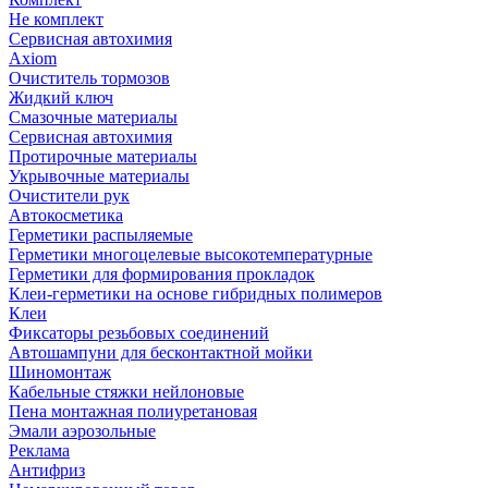
Не комплект
Сервисная автохимия
Axiom
Очиститель тормозов
Жидкий ключ
Смазочные материалы
Сервисная автохимия
Протирочные материалы
Укрывочные материалы
Очистители рук
Автокосметика
Герметики распыляемые
Герметики многоцелевые высокотемпературные
Герметики для формирования прокладок
Клеи-герметики на основе гибридных полимеров
Клеи
Фиксаторы резьбовых соединений
Автошампуни для бесконтактной мойки
Шиномонтаж
Кабельные стяжки нейлоновые
Пена монтажная полиуретановая
Эмали аэрозольные
Реклама
Антифриз