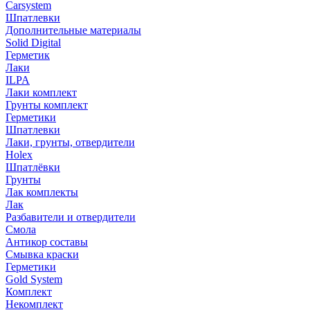
Carsystem
Шпатлевки
Дополнительные материалы
Solid Digital
Герметик
Лаки
ILPA
Лаки комплект
Грунты комплект
Герметики
Шпатлевки
Лаки, грунты, отвердители
Holex
Шпатлёвки
Грунты
Лак комплекты
Лак
Разбавители и отвердители
Смола
Антикор составы
Смывка краски
Герметики
Gold System
Комплект
Некомплект