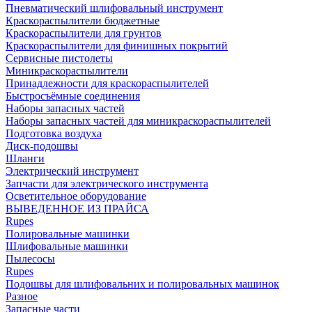
Пневматический шлифовальный инструмент
Краскораспылители бюджетные
Краскораспылители для грунтов
Краскораспылители для финишных покрытий
Сервисные пистолеты
Миникраскораспылители
Принадлежности для краскораспылителей
Быстросъёмные соединения
Наборы запасных частей
Наборы запасных частей для миникраскораспылителей
Подготовка воздуха
Диск-подошвы
Шланги
Электрический инструмент
Запчасти для электрического инструмента
Осветительное оборудование
ВЫВЕДЕННОЕ ИЗ ПРАЙСА
Rupes
Полировальные машинки
Шлифовальные машинки
Пылесосы
Rupes
Подошвы для шлифовальних и полировальных машинок
Разное
Запасные части