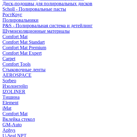
Диск-подошвы для полировальных дисков
Scholl - Полировальные пасты
РостКруг
Полировальники
P&S - Полировальная система и детейлинг
Шумоизоляционные материалы
Comfort Mat
Comfort Mat Standart
Comfort Mat Premium
Comfort Mat Expert
Carpet
Comfort Tools
Стыковочные ленты
AEROSPACE
Sorbeo
Изолонтейп
IZOLINER
Тишина
Element
iMat
Comfort Mat
Вклейка стекол
GM-Auto
Aphys
U-Seal NPT