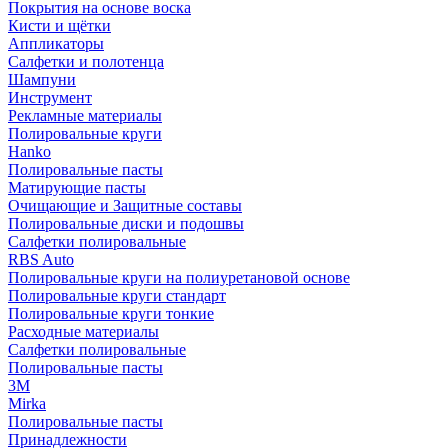
Покрытия на основе воска
Кисти и щётки
Аппликаторы
Салфетки и полотенца
Шампуни
Инструмент
Рекламные материалы
Полировальные круги
Hanko
Полировальные пасты
Матирующие пасты
Очищающие и Защитные составы
Полировальные диски и подошвы
Салфетки полировальные
RBS Auto
Полировальные круги на полиуретановой основе
Полировальные круги стандарт
Полировальные круги тонкие
Расходные материалы
Салфетки полировальные
Полировальные пасты
3М
Mirka
Полировальные пасты
Принадлежности