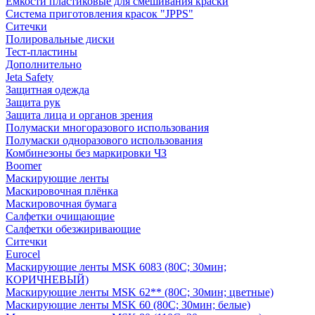
Емкости пластиковые для смешивания краски
Система приготовления красок "JPPS"
Ситечки
Полировальные диски
Тест-пластины
Дополнительно
Jeta Safety
Защитная одежда
Защита рук
Защита лица и органов зрения
Полумаски многоразового использования
Полумаски одноразового использования
Комбинезоны без маркировки ЧЗ
Boomer
Маскирующие ленты
Маскировочная плёнка
Маскировочная бумага
Салфетки очищающие
Салфетки обезжиривающие
Ситечки
Euroсel
Маскирующие ленты MSK 6083 (80С; 30мин;
КОРИЧНЕВЫЙ)
Маскирующие ленты MSK 62** (80С; 30мин; цветные)
Маскирующие ленты MSK 60 (80С; 30мин; белые)