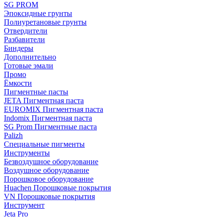
SG PROM
Эпоксидные грунты
Полиуретановые грунты
Отвердители
Разбавители
Биндеры
Дополнительно
Готовые эмали
Промо
Ёмкости
Пигментные пасты
JETA Пигментная паста
EUROMIX Пигментная паста
Indomix Пигментная паста
SG Prom Пигментные паста
Palizh
Специальные пигменты
Инструменты
Безвоздушное оборудование
Воздушное оборудование
Порошковое оборудование
Huachen Порошковые покрытия
VN Порошковые покрытия
Инструмент
Jeta Pro