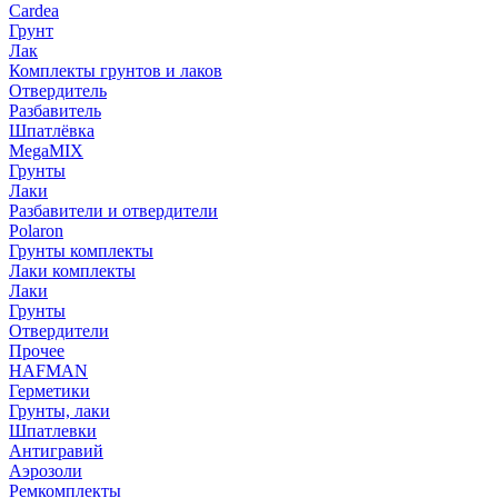
Cardea
Грунт
Лак
Комплекты грунтов и лаков
Отвердитель
Разбавитель
Шпатлёвка
MegaMIX
Грунты
Лаки
Разбавители и отвердители
Polaron
Грунты комплекты
Лаки комплекты
Лаки
Грунты
Отвердители
Прочее
HAFMAN
Герметики
Грунты, лаки
Шпатлевки
Антигравий
Аэрозоли
Ремкомплекты