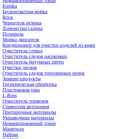
Немаркированный товар
Kimika
Бесконтактная мойка
Воск
Чернитель резины
Химчистки салона
Полироль
Мойка двигателя
Кондиционер для очистки изделий из кожи
Очиститель стекол
Очиститель следов насекомых
Очиститель битумных пятен
Очистки дисков
Очиститель следов тополинных почек
Зимние продукты
Гигиеническая обработка
Пластиковая тара
L-Ross
Очиститель тормозов
Сервисная автохимия
Протирочные материалы
Укрывочные материалы
Немаркированный товар
Masterwax
Hafman