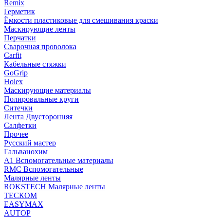
Remix
Герметик
Ёмкости пластиковые для смешивания краски
Маскирующие ленты
Перчатки
Сварочная проволока
Carfit
Кабельные стяжки
GoGrip
Holex
Маскирующие материалы
Полировальные круги
Ситечки
Лента Двусторонняя
Салфетки
Прочее
Русский мастер
Гальванохим
А1 Вспомогательные материалы
RMC Вспомогательные
Малярные ленты
ROKSTECH Малярные ленты
ТЕСКОМ
EASYMAX
AUTOP