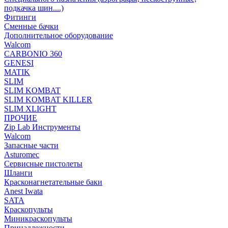
подкачка шин....)
Фитинги
Сменные бачки
Дополнительное оборудование
Walcom
CARBONIO 360
GENESI
MATIK
SLIM
SLIM KOMBAT
SLIM KOMBAT KILLER
SLIM XLIGHT
ПРОЧИЕ
Zip Lab Инструменты
Walсom
Запасные части
Asturomec
Сервисные пистолеты
Шланги
Красконагнетательные баки
Anest Iwata
SATA
Краскопульты
Миникраскопульты
Принадлежности