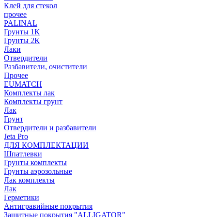
Клей для стекол
прочее
PALINAL
Грунты 1К
Грунты 2К
Лаки
Отвердители
Разбавители, очистители
Прочее
EUMATCH
Комплекты лак
Комплекты грунт
Лак
Грунт
Отвердители и разбавители
Jeta Pro
ДЛЯ КОМПЛЕКТАЦИИ
Шпатлевки
Грунты комплекты
Грунты аэрозольные
Лак комплекты
Лак
Герметики
Антигравийные покрытия
Защитные покрытия "ALLIGATOR"