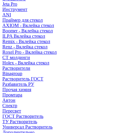
Jeta Pro
Инструмент
ANI
Праймер для стекол
AXIOM - Вклейка стекол
Boomer - Вклейка стекол
ILPA Вклейка стекол
Remix - Вклейка стекол
Renz - Вклейка стекол
Roxel Pro - Вклейка стекол
СТ молдинги
Holex - Вклейка стекол
Растворители
Binagroup
Растворитель ГОСТ
Разбавитель РУ
Прочая химия
Промтара
Автон
Спектр
Пересвет
ГОСТ Растворитель
ТУ Растворитель
Универсал Растворитель
Дополнительно