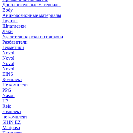
Дополнительные материалы
Body
Аникорозионные материалы
Грунты
Шпатлевки
Лаки
Удалители краски и силикона
Разбавители
Герметики
Novol
Novol
Novol
Novol
EINS
Комплект
Не комплект
PPG
Nason
H7
Relo
комплект
не комплект
SHIN EZ
Mariposa
Комплект