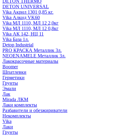
DETON THERMO
DETON UNIVERSAL
Vika Акрил 1301 0,85 кг.
Vika Алкид VK60
Vika МЛ 1110, МЛ 12 2,0кг
Vika МЛ 1110, МЛ 12 0,8кг
Vika АК 142, НЦ 11
Vika База 1л.
Detop Industrial
PRO КРАСКА Металлик 3л.
NEOENAMELE Металлик 3л.
Лакокрасочные материалы
Boomer
Шпатлевки
Герметики
Грунты
Эмали
Лак
Mirada ЛКМ
Лаки комплекты
Разбавители и обезжириватели
Некомплекты
Vika
Лаки
Грунты