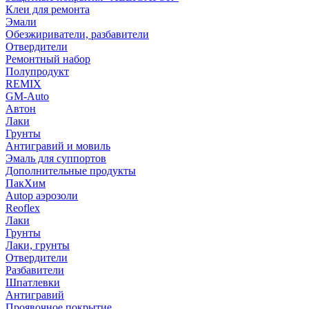
Клеи для ремонта
Эмали
Обезжириватели, разбавители
Отвердители
Ремонтный набор
Полупродукт
REMIX
GM-Auto
Автон
Лаки
Грунты
Антигравий и мовиль
Эмаль для суппортов
Дополнительные продукты
ПакХим
Autop аэрозоли
Reoflex
Лаки
Грунты
Лаки, грунты
Отвердители
Разбавители
Шпатлевки
Антигравий
Проявочное покрытие