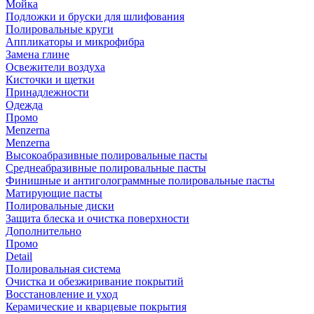
Мойка
Подложки и бруски для шлифования
Полировальные круги
Аппликаторы и микрофибра
Замена глине
Освежители воздуха
Кисточки и щетки
Принадлежности
Одежда
Промо
Menzerna
Menzerna
Высокоабразивные полировальные пасты
Среднеабразивные полировальные пасты
Финишные и антиголограммные полировальные пасты
Матирующие пасты
Полировальные диски
Защита блеска и очистка поверхности
Дополнительно
Промо
Detail
Полировальная система
Очистка и обезжиривание покрытий
Восстановление и уход
Керамические и кварцевые покрытия