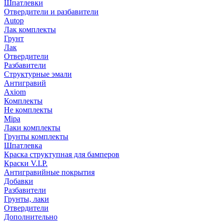
Шпатлевки
Отвердители и разбавители
Autop
Лак комплекты
Грунт
Лак
Отвердители
Разбавители
Структурные эмали
Антигравий
Axiom
Комплекты
Не комплекты
Mipa
Лаки комплекты
Грунты комплекты
Шпатлевка
Краска структупная для бамперов
Краски V.I.P.
Антигравийные покрытия
Добавки
Разбавители
Грунты, лаки
Отвердители
Дополнительно