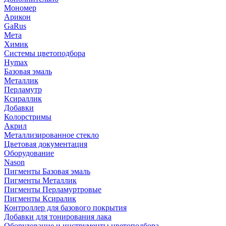
Мономер
Арикон
GaRus
Мета
Химик
Системы цветоподбора
Hymax
Базовая эмаль
Металлик
Перламутр
Ксираллик
Добавки
Колорстримы
Акрил
Металлизированное стекло
Цветовая документация
Оборудование
Nason
Пигменты Базовая эмаль
Пигменты Металлик
Пигменты Перламуртровые
Пигменты Ксиралик
Контроллер для базового покрытия
Добавки для тонирования лака
Оборудование и инструменты цветоподбора