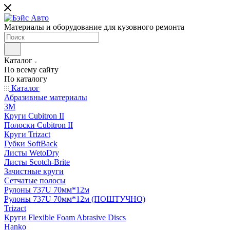
Материалы и оборудование для кузовного ремонта
Каталог
По всему сайту
По каталогу
Каталог
Абразивные материалы
3M
Круги Cubitron II
Полоски Cubitron II
Круги Trizact
Губки SoftBack
Листы WetoDry
Листы Scotch-Brite
Зачистные круги
Сетчатые полосы
Рулоны 737U 70мм*12м
Рулоны 737U 70мм*12м (ПОШТУЧНО)
Trizact
Круги Flexible Foam Abrasive Discs
Hanko