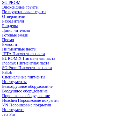
SG PROM
Эпоксидные грунты
Полиуретановые грунты
Отвердители
Разбавители
Биндеры
Дополнительно
Готовые эмали
Промо
Ёмкости
Пигментные пасты
JETA Пигментная паста
EUROMIX Пигментная паста
Indomix Пигментная паста
SG Prom Пигментные паста
Palizh
Специальные пигменты
Инструменты
Безвоздушное оборудование
Воздушное оборудование
Порошковое оборудование
Huachen Порошковые покрытия
VN Порошковые покрытия
Инструмент
Jeta Pro