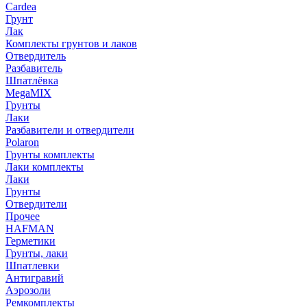
Cardea
Грунт
Лак
Комплекты грунтов и лаков
Отвердитель
Разбавитель
Шпатлёвка
MegaMIX
Грунты
Лаки
Разбавители и отвердители
Polaron
Грунты комплекты
Лаки комплекты
Лаки
Грунты
Отвердители
Прочее
HAFMAN
Герметики
Грунты, лаки
Шпатлевки
Антигравий
Аэрозоли
Ремкомплекты