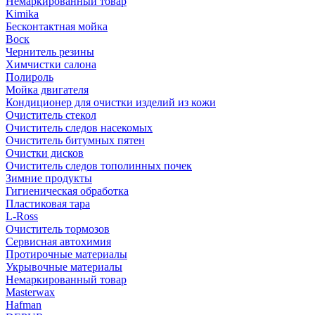
Немаркированный товар
Kimika
Бесконтактная мойка
Воск
Чернитель резины
Химчистки салона
Полироль
Мойка двигателя
Кондиционер для очистки изделий из кожи
Очиститель стекол
Очиститель следов насекомых
Очиститель битумных пятен
Очистки дисков
Очиститель следов тополинных почек
Зимние продукты
Гигиеническая обработка
Пластиковая тара
L-Ross
Очиститель тормозов
Сервисная автохимия
Протирочные материалы
Укрывочные материалы
Немаркированный товар
Masterwax
Hafman