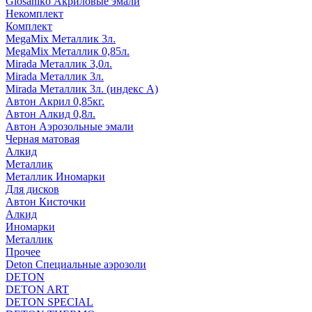
Glosaniko Акриловые эмали
Некомплект
Комплект
MegaMix Металлик 3л.
MegaMix Металлик 0,85л.
Mirada Металлик 3,0л.
Mirada Металлик 3л.
Mirada Металлик 3л. (индекс А)
Автон Акрил 0,85кг.
Автон Алкид 0,8л.
Автон Аэрозольные эмали
Черная матовая
Алкид
Металлик
Металлик Иномарки
Для дисков
Автон Кисточки
Алкид
Иномарки
Металлик
Прочее
Deton Специальные аэрозоли
DETON
DETON ART
DETON SPECIAL