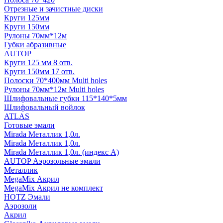
Отрезные и зачистные диски
Круги 125мм
Круги 150мм
Рулоны 70мм*12м
Губки абразивные
AUTOP
Круги 125 мм 8 отв.
Круги 150мм 17 отв.
Полоски 70*400мм Multi holes
Рулоны 70мм*12м Multi holes
Шлифовальные губки 115*140*5мм
Шлифовальный войлок
ATLAS
Готовые эмали
Mirada Металлик 1,0л.
Mirada Металлик 1,0л.
Mirada Металлик 1,0л. (индекс А)
AUTOP Аэрозольные эмали
Металлик
MegaMix Акрил
MegaMix Акрил не комплект
HOTZ Эмали
Аэрозоли
Акрил