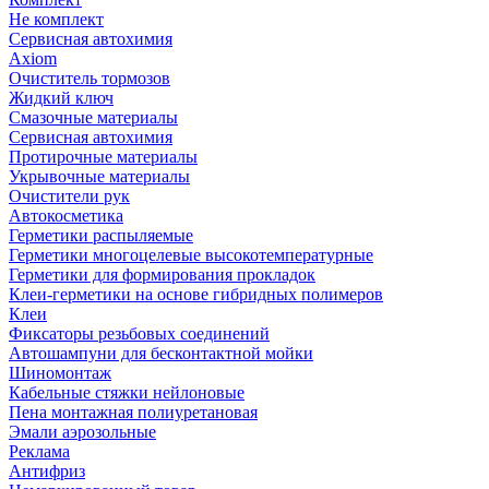
Не комплект
Сервисная автохимия
Axiom
Очиститель тормозов
Жидкий ключ
Смазочные материалы
Сервисная автохимия
Протирочные материалы
Укрывочные материалы
Очистители рук
Автокосметика
Герметики распыляемые
Герметики многоцелевые высокотемпературные
Герметики для формирования прокладок
Клеи-герметики на основе гибридных полимеров
Клеи
Фиксаторы резьбовых соединений
Автошампуни для бесконтактной мойки
Шиномонтаж
Кабельные стяжки нейлоновые
Пена монтажная полиуретановая
Эмали аэрозольные
Реклама
Антифриз