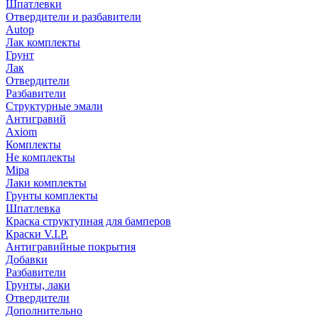
Шпатлевки
Отвердители и разбавители
Autop
Лак комплекты
Грунт
Лак
Отвердители
Разбавители
Структурные эмали
Антигравий
Axiom
Комплекты
Не комплекты
Mipa
Лаки комплекты
Грунты комплекты
Шпатлевка
Краска структупная для бамперов
Краски V.I.P.
Антигравийные покрытия
Добавки
Разбавители
Грунты, лаки
Отвердители
Дополнительно