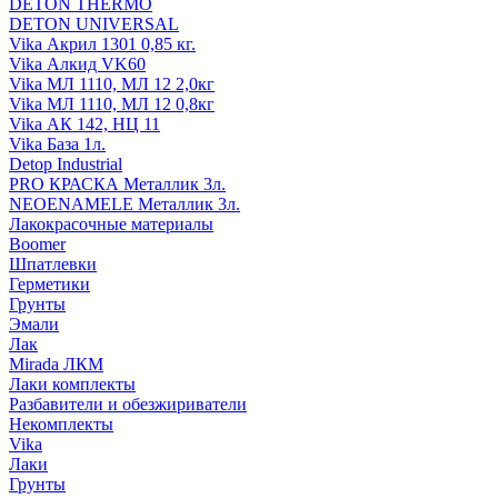
DETON THERMO
DETON UNIVERSAL
Vika Акрил 1301 0,85 кг.
Vika Алкид VK60
Vika МЛ 1110, МЛ 12 2,0кг
Vika МЛ 1110, МЛ 12 0,8кг
Vika АК 142, НЦ 11
Vika База 1л.
Detop Industrial
PRO КРАСКА Металлик 3л.
NEOENAMELE Металлик 3л.
Лакокрасочные материалы
Boomer
Шпатлевки
Герметики
Грунты
Эмали
Лак
Mirada ЛКМ
Лаки комплекты
Разбавители и обезжириватели
Некомплекты
Vika
Лаки
Грунты