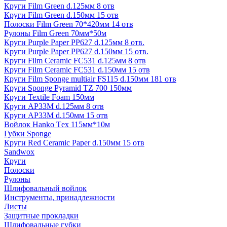
Круги Film Green d.125мм 8 отв
Круги Film Green d.150мм 15 отв
Полоски Film Green 70*420мм 14 отв
Рулоны Film Green 70мм*50м
Круги Purple Paper PP627 d.125мм 8 отв.
Круги Purple Paper PP627 d.150мм 15 отв.
Круги Film Ceramic FC531 d.125мм 8 отв
Круги Film Ceramic FC531 d.150мм 15 отв
Круги Film Sponge multiair FS115 d.150мм 181 отв
Круги Sponge Pyramid TZ 700 150мм
Круги Textile Foam 150мм
Круги AP33M d.125мм 8 отв
Круги AP33M d.150мм 15 отв
Войлок Hanko Tех 115мм*10м
Губки Sponge
Круги Red Ceramic Paper d.150мм 15 отв
Sandwox
Круги
Полоски
Рулоны
Шлифовальный войлок
Инструменты, принадлежности
Листы
Защитные прокладки
Шлифовальные губки