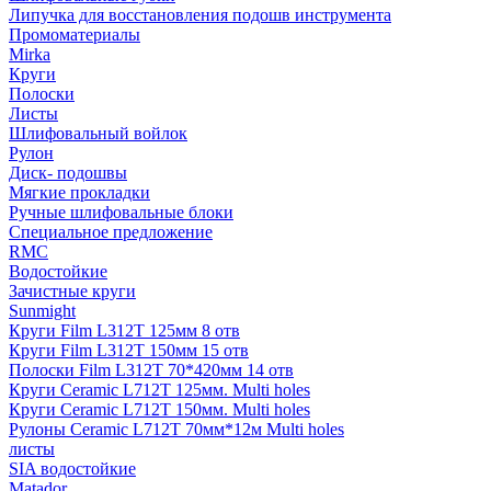
Липучка для восстановления подошв инструмента
Промоматериалы
Mirka
Круги
Полоски
Листы
Шлифовальный войлок
Рулон
Диск- подошвы
Мягкие прокладки
Ручные шлифовальные блоки
Специальное предложение
RMC
Водостойкие
Зачистные круги
Sunmight
Круги Film L312T 125мм 8 отв
Круги Film L312T 150мм 15 отв
Полоски Film L312T 70*420мм 14 отв
Круги Ceramic L712T 125мм. Multi holes
Круги Ceramic L712T 150мм. Multi holes
Рулоны Ceramic L712T 70мм*12м Multi holes
листы
SIA водостойкие
Matador