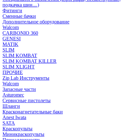
подкачка шин....)
Фитинги
Сменные бачки
Дополнительное оборудование
Walcom
CARBONIO 360
GENESI
MATIK
SLIM
SLIM KOMBAT
SLIM KOMBAT KILLER
SLIM XLIGHT
ПРОЧИЕ
Zip Lab Инструменты
Walсom
Запасные части
Asturomec
Сервисные пистолеты
Шланги
Красконагнетательные баки
Anest Iwata
SATA
Краскопульты
Миникраскопульты
Принадлежности