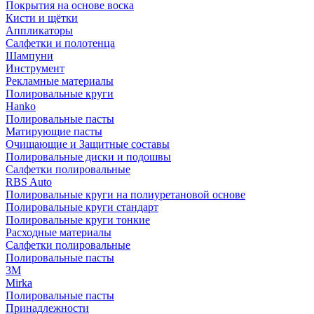
Покрытия на основе воска
Кисти и щётки
Аппликаторы
Салфетки и полотенца
Шампуни
Инструмент
Рекламные материалы
Полировальные круги
Hanko
Полировальные пасты
Матирующие пасты
Очищающие и Защитные составы
Полировальные диски и подошвы
Салфетки полировальные
RBS Auto
Полировальные круги на полиуретановой основе
Полировальные круги стандарт
Полировальные круги тонкие
Расходные материалы
Салфетки полировальные
Полировальные пасты
3М
Mirka
Полировальные пасты
Принадлежности