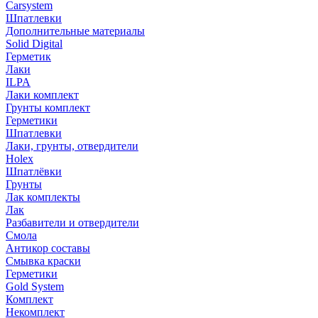
Carsystem
Шпатлевки
Дополнительные материалы
Solid Digital
Герметик
Лаки
ILPA
Лаки комплект
Грунты комплект
Герметики
Шпатлевки
Лаки, грунты, отвердители
Holex
Шпатлёвки
Грунты
Лак комплекты
Лак
Разбавители и отвердители
Смола
Антикор составы
Смывка краски
Герметики
Gold System
Комплект
Некомплект