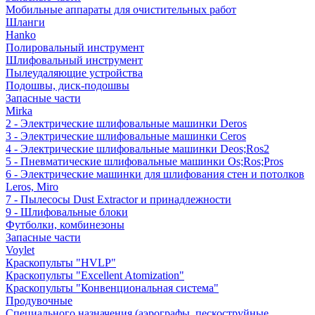
Мобильные аппараты для очистительных работ
Шланги
Hanko
Полировальный инструмент
Шлифовальный инструмент
Пылеудаляющие устройства
Подошвы, диск-подошвы
Запасные части
Mirka
2 - Электрические шлифовальные машинки Deros
3 - Электрические шлифовальные машинки Ceros
4 - Электрические шлифовальные машинки Deos;Ros2
5 - Пневматические шлифовальные машинки Os;Ros;Pros
6 - Электрические машинки для шлифования стен и потолков
Leros, Miro
7 - Пылесосы Dust Extractor и принадлежности
9 - Шлифовальные блоки
Футболки, комбинезоны
Запасные части
Voylet
Краскопульты "HVLP"
Краскопульты "Excellent Atomization"
Краскопульты "Конвенциональная система"
Продувочные
Специального назначения (аэрографы, пескоструйные,