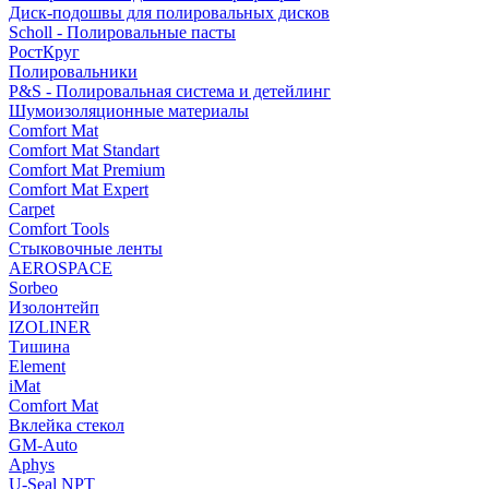
Диск-подошвы для полировальных дисков
Scholl - Полировальные пасты
РостКруг
Полировальники
P&S - Полировальная система и детейлинг
Шумоизоляционные материалы
Comfort Mat
Comfort Mat Standart
Comfort Mat Premium
Comfort Mat Expert
Carpet
Comfort Tools
Стыковочные ленты
AEROSPACE
Sorbeo
Изолонтейп
IZOLINER
Тишина
Element
iMat
Comfort Mat
Вклейка стекол
GM-Auto
Aphys
U-Seal NPT