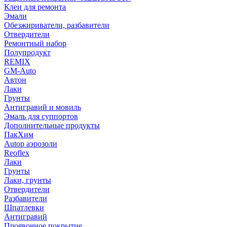
Клеи для ремонта
Эмали
Обезжириватели, разбавители
Отвердители
Ремонтный набор
Полупродукт
REMIX
GM-Auto
Автон
Лаки
Грунты
Антигравий и мовиль
Эмаль для суппортов
Дополнительные продукты
ПакХим
Autop аэрозоли
Reoflex
Лаки
Грунты
Лаки, грунты
Отвердители
Разбавители
Шпатлевки
Антигравий
Проявочное покрытие