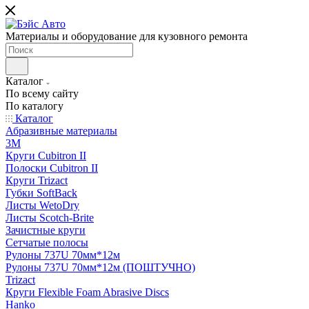
Материалы и оборудование для кузовного ремонта
Каталог
По всему сайту
По каталогу
Каталог
Абразивные материалы
3M
Круги Cubitron II
Полоски Cubitron II
Круги Trizact
Губки SoftBack
Листы WetoDry
Листы Scotch-Brite
Зачистные круги
Сетчатые полосы
Рулоны 737U 70мм*12м
Рулоны 737U 70мм*12м (ПОШТУЧНО)
Trizact
Круги Flexible Foam Abrasive Discs
Hanko