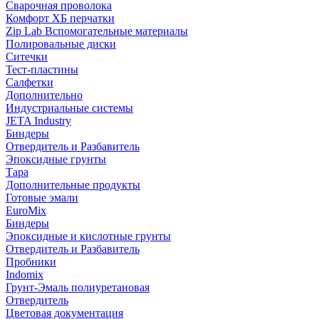
Сварочная проволока
Комфорт ХБ перчатки
Zip Lab Вспомогательные материалы
Полировальные диски
Ситечки
Тест-пластины
Салфетки
Дополнительно
Индустриальные системы
JETA Industry
Биндеры
Отвердитель и Разбавитель
Эпоксидные грунты
Тара
Дополнительные продукты
Готовые эмали
EuroMix
Биндеры
Эпоксидные и кислотные грунты
Отвердитель и Разбавитель
Пробники
Indomix
Грунт-Эмаль полиуретановая
Отвердитель
Цветовая документация