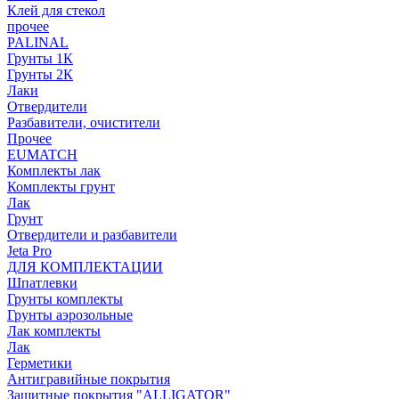
Клей для стекол
прочее
PALINAL
Грунты 1К
Грунты 2К
Лаки
Отвердители
Разбавители, очистители
Прочее
EUMATCH
Комплекты лак
Комплекты грунт
Лак
Грунт
Отвердители и разбавители
Jeta Pro
ДЛЯ КОМПЛЕКТАЦИИ
Шпатлевки
Грунты комплекты
Грунты аэрозольные
Лак комплекты
Лак
Герметики
Антигравийные покрытия
Защитные покрытия "ALLIGATOR"