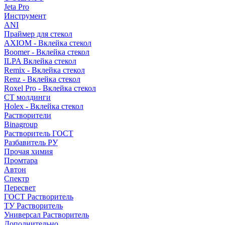
Jeta Pro
Инструмент
ANI
Праймер для стекол
AXIOM - Вклейка стекол
Boomer - Вклейка стекол
ILPA Вклейка стекол
Remix - Вклейка стекол
Renz - Вклейка стекол
Roxel Pro - Вклейка стекол
СТ молдинги
Holex - Вклейка стекол
Растворители
Binagroup
Растворитель ГОСТ
Разбавитель РУ
Прочая химия
Промтара
Автон
Спектр
Пересвет
ГОСТ Растворитель
ТУ Растворитель
Универсал Растворитель
Дополнительно