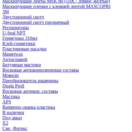
Маскирующие ленты MSK 80 (110С; 30мин; желтые)
Маскирующие пленки с клеящей лентой MASCOPRI
3M
Двусторонний скотч
Двусторонний скотч прозрачный
Респираторы
U-Seal NPT
Герметики 310мл
Клей-герметики
Пластиковые насадки
Masterwax
Антигравий
Битумные мастики
Восковые антикоррозионные составы
Мовили
Преобразователь ржавчины
Dugla Profi
Восковые антикор. составы
Мастика
APS
Bamperus сварка пластика
В наличии
Под заказ
X2
Смс, Фатекс