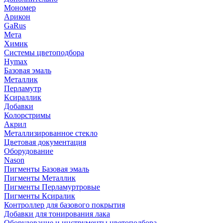
Мономер
Арикон
GaRus
Мета
Химик
Системы цветоподбора
Hymax
Базовая эмаль
Металлик
Перламутр
Ксираллик
Добавки
Колорстримы
Акрил
Металлизированное стекло
Цветовая документация
Оборудование
Nason
Пигменты Базовая эмаль
Пигменты Металлик
Пигменты Перламуртровые
Пигменты Ксиралик
Контроллер для базового покрытия
Добавки для тонирования лака
Оборудование и инструменты цветоподбора