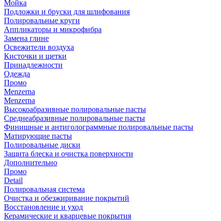
Мойка
Подложки и бруски для шлифования
Полировальные круги
Аппликаторы и микрофибра
Замена глине
Освежители воздуха
Кисточки и щетки
Принадлежности
Одежда
Промо
Menzerna
Menzerna
Высокоабразивные полировальные пасты
Среднеабразивные полировальные пасты
Финишные и антиголограммные полировальные пасты
Матирующие пасты
Полировальные диски
Защита блеска и очистка поверхности
Дополнительно
Промо
Detail
Полировальная система
Очистка и обезжиривание покрытий
Восстановление и уход
Керамические и кварцевые покрытия