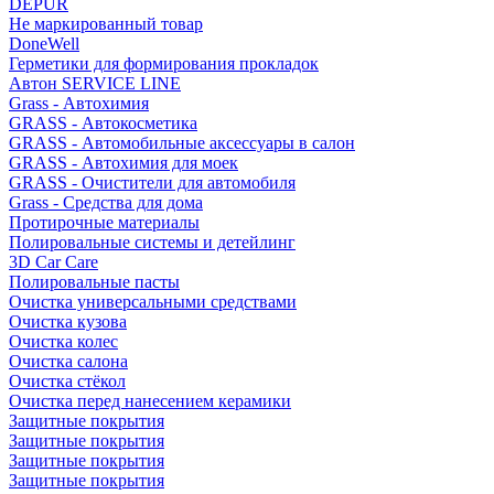
DEPUR
Не маркированный товар
DoneWell
Герметики для формирования прокладок
Автон SERVICE LINE
Grass - Автохимия
GRASS - Автокосметика
GRASS - Автомобильные аксессуары в салон
GRASS - Автохимия для моек
GRASS - Очистители для автомобиля
Grass - Средства для дома
Протирочные материалы
Полировальные системы и детейлинг
3D Car Care
Полировальные пасты
Очистка универсальными средствами
Очистка кузова
Очистка колес
Очистка салона
Очистка стёкол
Очистка перед нанесением керамики
Защитные покрытия
Защитные покрытия
Защитные покрытия
Защитные покрытия