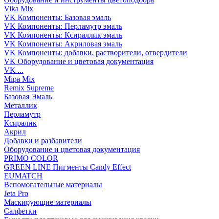
Vika Mix
VK Компоненты: Базовая эмаль
VK Компоненты: Перламутр эмаль
VK Компоненты: Ксираллик эмаль
VK Компоненты: Акриловая эмаль
VK Компоненты: добавки, растворители, отвердители
VK Оборудование и цветовая документация
VK ...
Mipa Mix
Remix Supreme
Базовая Эмаль
Металлик
Перламутр
Ксиралик
Акрил
Добавки и разбавители
Оборудование и цветовая документация
PRIMO COLOR
GREEN LINE Пигменты Candy Effect
EUMATCH
Вспомогательные материалы
Jeta Pro
Маскирующие материалы
Салфетки