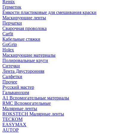
Remix
Герметик
Ёмкости пластиковые для смешивания краски
Маскирующие ленты
Перчатки
Сварочная проволока
Carfit
Кабельные стяжки
GoGrip
Holex
Маскирующие материалы
Полировальные круги
Ситечки
Лента Двусторонняя
Салфетки
Прочее
Русский мастер
Гальванохим
А1 Вспомогательные материалы
RMC Вспомогательные
Малярные ленты
ROKSTECH Малярные ленты
ТЕСКОМ
EASYMAX
AUTOP