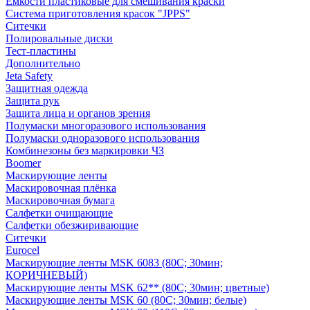
Емкости пластиковые для смешивания краски
Система приготовления красок "JPPS"
Ситечки
Полировальные диски
Тест-пластины
Дополнительно
Jeta Safety
Защитная одежда
Защита рук
Защита лица и органов зрения
Полумаски многоразового использования
Полумаски одноразового использования
Комбинезоны без маркировки ЧЗ
Boomer
Маскирующие ленты
Маскировочная плёнка
Маскировочная бумага
Салфетки очищающие
Салфетки обезжиривающие
Ситечки
Euroсel
Маскирующие ленты MSK 6083 (80С; 30мин;
КОРИЧНЕВЫЙ)
Маскирующие ленты MSK 62** (80С; 30мин; цветные)
Маскирующие ленты MSK 60 (80С; 30мин; белые)