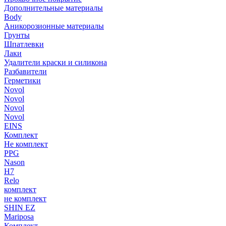
Дополнительные материалы
Body
Аникорозионные материалы
Грунты
Шпатлевки
Лаки
Удалители краски и силикона
Разбавители
Герметики
Novol
Novol
Novol
Novol
EINS
Комплект
Не комплект
PPG
Nason
H7
Relo
комплект
не комплект
SHIN EZ
Mariposa
Комплект