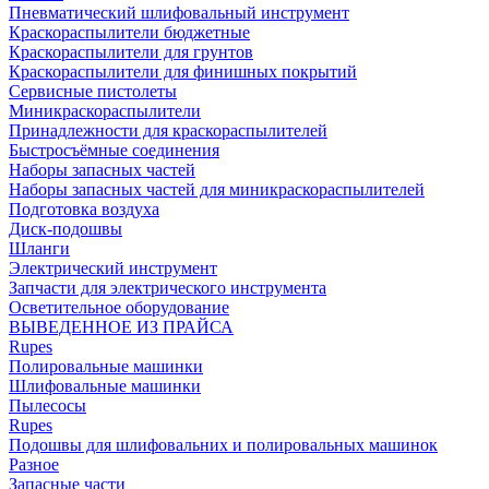
Пневматический шлифовальный инструмент
Краскораспылители бюджетные
Краскораспылители для грунтов
Краскораспылители для финишных покрытий
Сервисные пистолеты
Миникраскораспылители
Принадлежности для краскораспылителей
Быстросъёмные соединения
Наборы запасных частей
Наборы запасных частей для миникраскораспылителей
Подготовка воздуха
Диск-подошвы
Шланги
Электрический инструмент
Запчасти для электрического инструмента
Осветительное оборудование
ВЫВЕДЕННОЕ ИЗ ПРАЙСА
Rupes
Полировальные машинки
Шлифовальные машинки
Пылесосы
Rupes
Подошвы для шлифовальних и полировальных машинок
Разное
Запасные части