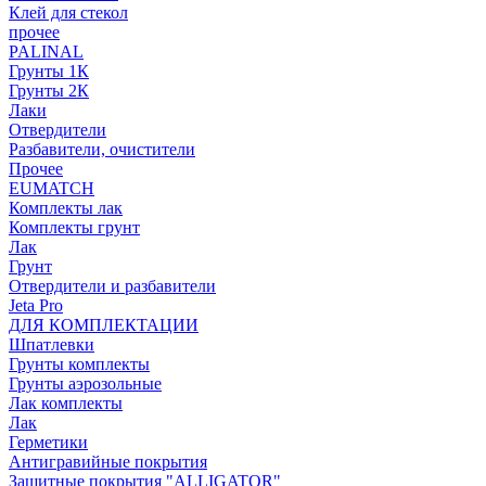
Клей для стекол
прочее
PALINAL
Грунты 1К
Грунты 2К
Лаки
Отвердители
Разбавители, очистители
Прочее
EUMATCH
Комплекты лак
Комплекты грунт
Лак
Грунт
Отвердители и разбавители
Jeta Pro
ДЛЯ КОМПЛЕКТАЦИИ
Шпатлевки
Грунты комплекты
Грунты аэрозольные
Лак комплекты
Лак
Герметики
Антигравийные покрытия
Защитные покрытия "ALLIGATOR"