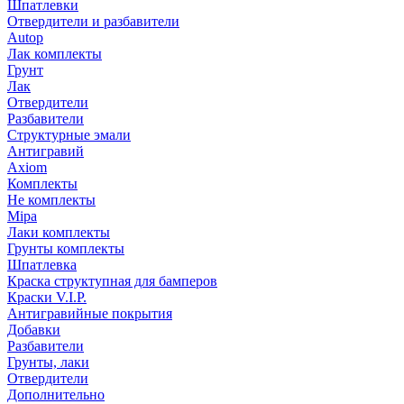
Шпатлевки
Отвердители и разбавители
Autop
Лак комплекты
Грунт
Лак
Отвердители
Разбавители
Структурные эмали
Антигравий
Axiom
Комплекты
Не комплекты
Mipa
Лаки комплекты
Грунты комплекты
Шпатлевка
Краска структупная для бамперов
Краски V.I.P.
Антигравийные покрытия
Добавки
Разбавители
Грунты, лаки
Отвердители
Дополнительно