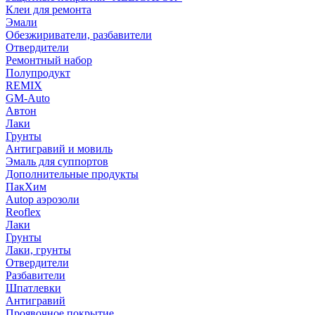
Клеи для ремонта
Эмали
Обезжириватели, разбавители
Отвердители
Ремонтный набор
Полупродукт
REMIX
GM-Auto
Автон
Лаки
Грунты
Антигравий и мовиль
Эмаль для суппортов
Дополнительные продукты
ПакХим
Autop аэрозоли
Reoflex
Лаки
Грунты
Лаки, грунты
Отвердители
Разбавители
Шпатлевки
Антигравий
Проявочное покрытие