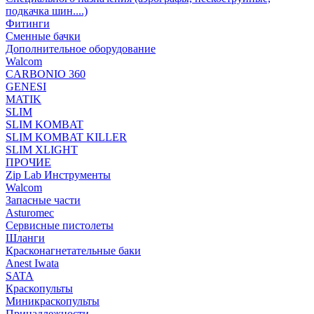
подкачка шин....)
Фитинги
Сменные бачки
Дополнительное оборудование
Walcom
CARBONIO 360
GENESI
MATIK
SLIM
SLIM KOMBAT
SLIM KOMBAT KILLER
SLIM XLIGHT
ПРОЧИЕ
Zip Lab Инструменты
Walсom
Запасные части
Asturomec
Сервисные пистолеты
Шланги
Красконагнетательные баки
Anest Iwata
SATA
Краскопульты
Миникраскопульты
Принадлежности