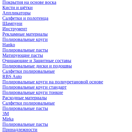
Покрытия на основе воска
Кисти и щётки
Аппликаторы
Салфетки и полотенца
Шампуни
Инструмент
Рекламные материалы
Полировальные круги
Hanko
Полировальные пасты
Матирующие пасты
Очищающие и Защитные составы
Полировальные диски и подошвы
Салфетки полировальные
RBS Auto
Полировальные круги на полиуретановой основе
Полировальные круги стандарт
Полировальные круги тонкие
Расходные материалы
Салфетки полировальные
Полировальные пасты
3М
Mirka
Полировальные пасты
Принадлежности