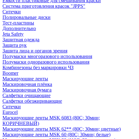
Емкости пластиковые для смешивания краски
Система приготовления красок "JPPS"
Ситечки
Полировальные диски
Тест-пластины
Дополнительно
Jeta Safety
Защитная одежда
Защита рук
Защита лица и органов зрения
Полумаски многоразового использования
Полумаски одноразового использования
Комбинезоны без маркировки ЧЗ
Boomer
Маскирующие ленты
Маскировочная плёнка
Маскировочная бумага
Салфетки очищающие
Салфетки обезжиривающие
Ситечки
Euroсel
Маскирующие ленты MSK 6083 (80С; 30мин;
КОРИЧНЕВЫЙ)
Маскирующие ленты MSK 62** (80С; 30мин; цветные)
Маскирующие ленты MSK 60 (80С; 30мин; белые)