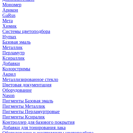
Мономер
Арикон
GaRus
Мета
Химик
Системы цветоподбора
Hymax
Базовая эмаль
Металлик
Перламутр
Ксираллик
Добавки
Колорстримы
Акрил
Металлизированное стекло
Цветовая документация
Оборудование
Nason
Пигменты Базовая эмаль
Пигменты Металлик
Пигменты Перламуртровые
Пигменты Ксиралик
Контроллер для базового покрытия
Добавки для тонирования лака
Оборудование и инструменты цветоподбора