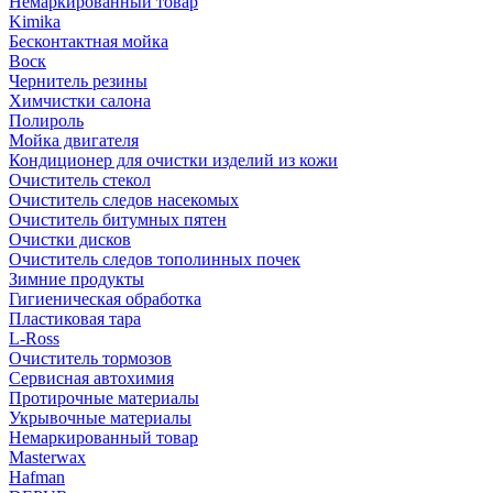
Немаркированный товар
Kimika
Бесконтактная мойка
Воск
Чернитель резины
Химчистки салона
Полироль
Мойка двигателя
Кондиционер для очистки изделий из кожи
Очиститель стекол
Очиститель следов насекомых
Очиститель битумных пятен
Очистки дисков
Очиститель следов тополинных почек
Зимние продукты
Гигиеническая обработка
Пластиковая тара
L-Ross
Очиститель тормозов
Сервисная автохимия
Протирочные материалы
Укрывочные материалы
Немаркированный товар
Masterwax
Hafman