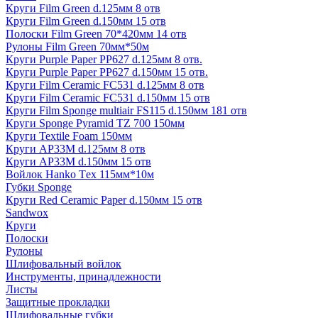
Круги Film Green d.125мм 8 отв
Круги Film Green d.150мм 15 отв
Полоски Film Green 70*420мм 14 отв
Рулоны Film Green 70мм*50м
Круги Purple Paper PP627 d.125мм 8 отв.
Круги Purple Paper PP627 d.150мм 15 отв.
Круги Film Ceramic FC531 d.125мм 8 отв
Круги Film Ceramic FC531 d.150мм 15 отв
Круги Film Sponge multiair FS115 d.150мм 181 отв
Круги Sponge Pyramid TZ 700 150мм
Круги Textile Foam 150мм
Круги AP33M d.125мм 8 отв
Круги AP33M d.150мм 15 отв
Войлок Hanko Tех 115мм*10м
Губки Sponge
Круги Red Ceramic Paper d.150мм 15 отв
Sandwox
Круги
Полоски
Рулоны
Шлифовальный войлок
Инструменты, принадлежности
Листы
Защитные прокладки
Шлифовальные губки