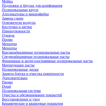
Мойка
Подложки и бруски для шлифования
Полировальные круги
Аппликаторы и микрофибра
Замена глине
Освежители воздуха
Кисточки и щетки
Принадлежности
Одежда
Промо
Menzerna
Menzerna
Высокоабразивные полировальные пасты
Среднеабразивные полировальные пасты
Финишные и антиголограммные полировальные пасты
Матирующие пасты
Полировальные диски
Защита блеска и очистка поверхности
Дополнительно
Промо
Detail
Полировальная система
Очистка и обезжиривание покрытий
Восстановление и уход
Керамические и кварцевые покрытия