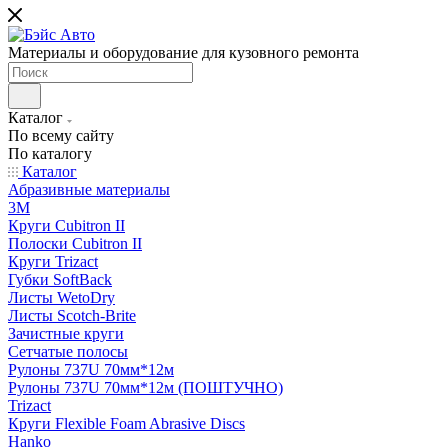
Материалы и оборудование для кузовного ремонта
Каталог
По всему сайту
По каталогу
Каталог
Абразивные материалы
3M
Круги Cubitron II
Полоски Cubitron II
Круги Trizact
Губки SoftBack
Листы WetoDry
Листы Scotch-Brite
Зачистные круги
Сетчатые полосы
Рулоны 737U 70мм*12м
Рулоны 737U 70мм*12м (ПОШТУЧНО)
Trizact
Круги Flexible Foam Abrasive Discs
Hanko