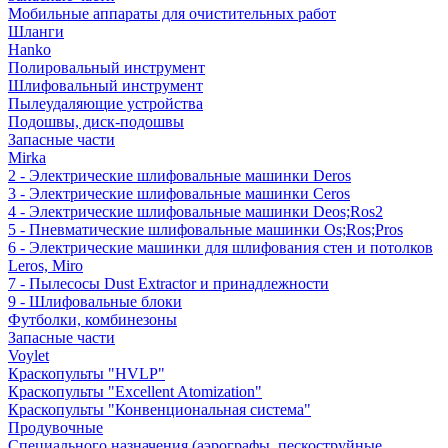
Мобильные аппараты для очистительных работ
Шланги
Hanko
Полировальный инструмент
Шлифовальный инструмент
Пылеудаляющие устройства
Подошвы, диск-подошвы
Запасные части
Mirka
2 - Электрические шлифовальные машинки Deros
3 - Электрические шлифовальные машинки Ceros
4 - Электрические шлифовальные машинки Deos;Ros2
5 - Пневматические шлифовальные машинки Os;Ros;Pros
6 - Электрические машинки для шлифования стен и потолков
Leros, Miro
7 - Пылесосы Dust Extractor и принадлежности
9 - Шлифовальные блоки
Футболки, комбинезоны
Запасные части
Voylet
Краскопульты "HVLP"
Краскопульты "Excellent Atomization"
Краскопульты "Конвенциональная система"
Продувочные
Специального назначения (аэрографы, пескоструйные,