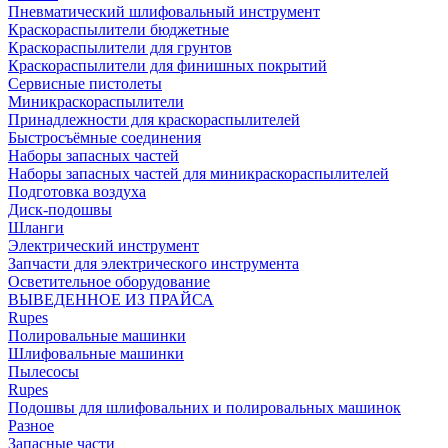
Пневматический шлифовальный инструмент
Краскораспылители бюджетные
Краскораспылители для грунтов
Краскораспылители для финишных покрытий
Сервисные пистолеты
Миникраскораспылители
Принадлежности для краскораспылителей
Быстросъёмные соединения
Наборы запасных частей
Наборы запасных частей для миникраскораспылителей
Подготовка воздуха
Диск-подошвы
Шланги
Электрический инструмент
Запчасти для электрического инструмента
Осветительное оборудование
ВЫВЕДЕННОЕ ИЗ ПРАЙСА
Rupes
Полировальные машинки
Шлифовальные машинки
Пылесосы
Rupes
Подошвы для шлифовальних и полировальных машинок
Разное
Запасные части