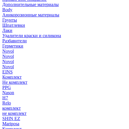
Дополнительные материалы
Body
Аникорозионные материалы
Грунты
Шпатлевки
Лаки
Удалители краски и силикона
Разбавители
Герметики
Novol
Novol
Novol
Novol
EINS
Комплект
Не комплект
PPG
Nason
H7
Relo
комплект
не комплект
SHIN EZ
Mariposa
Комплект