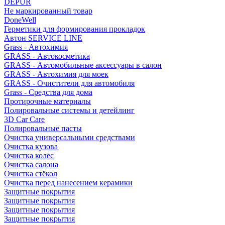
DEPUR
Не маркированный товар
DoneWell
Герметики для формирования прокладок
Автон SERVICE LINE
Grass - Автохимия
GRASS - Автокосметика
GRASS - Автомобильные аксессуары в салон
GRASS - Автохимия для моек
GRASS - Очистители для автомобиля
Grass - Средства для дома
Протирочные материалы
Полировальные системы и детейлинг
3D Car Care
Полировальные пасты
Очистка универсальными средствами
Очистка кузова
Очистка колес
Очистка салона
Очистка стёкол
Очистка перед нанесением керамики
Защитные покрытия
Защитные покрытия
Защитные покрытия
Защитные покрытия