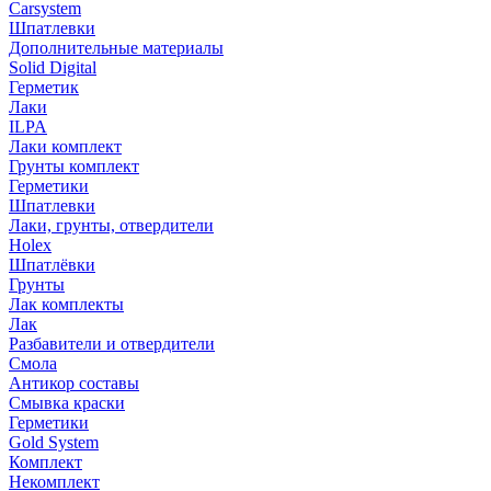
Carsystem
Шпатлевки
Дополнительные материалы
Solid Digital
Герметик
Лаки
ILPA
Лаки комплект
Грунты комплект
Герметики
Шпатлевки
Лаки, грунты, отвердители
Holex
Шпатлёвки
Грунты
Лак комплекты
Лак
Разбавители и отвердители
Смола
Антикор составы
Смывка краски
Герметики
Gold System
Комплект
Некомплект