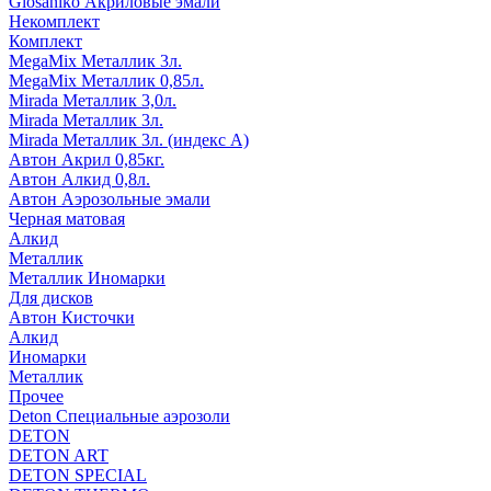
Glosaniko Акриловые эмали
Некомплект
Комплект
MegaMix Металлик 3л.
MegaMix Металлик 0,85л.
Mirada Металлик 3,0л.
Mirada Металлик 3л.
Mirada Металлик 3л. (индекс А)
Автон Акрил 0,85кг.
Автон Алкид 0,8л.
Автон Аэрозольные эмали
Черная матовая
Алкид
Металлик
Металлик Иномарки
Для дисков
Автон Кисточки
Алкид
Иномарки
Металлик
Прочее
Deton Специальные аэрозоли
DETON
DETON ART
DETON SPECIAL