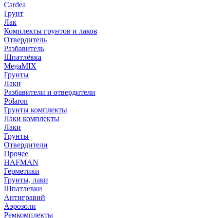
Cardea
Грунт
Лак
Комплекты грунтов и лаков
Отвердитель
Разбавитель
Шпатлёвка
MegaMIX
Грунты
Лаки
Разбавители и отвердители
Polaron
Грунты комплекты
Лаки комплекты
Лаки
Грунты
Отвердители
Прочее
HAFMAN
Герметики
Грунты, лаки
Шпатлевки
Антигравий
Аэрозоли
Ремкомплекты