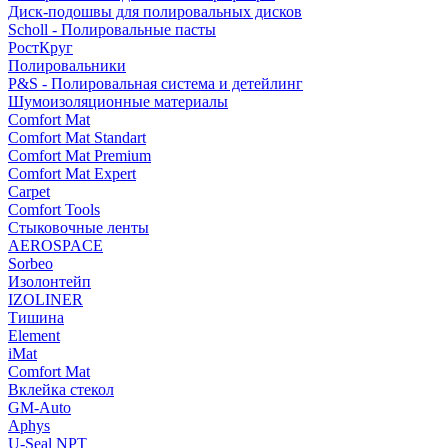
Диск-подошвы для полировальных дисков
Scholl - Полировальные пасты
РостКруг
Полировальники
P&S - Полировальная система и детейлинг
Шумоизоляционные материалы
Comfort Mat
Comfort Mat Standart
Comfort Mat Premium
Comfort Mat Expert
Carpet
Comfort Tools
Стыковочные ленты
AEROSPACE
Sorbeo
Изолонтейп
IZOLINER
Тишина
Element
iMat
Comfort Mat
Вклейка стекол
GM-Auto
Aphys
U-Seal NPT