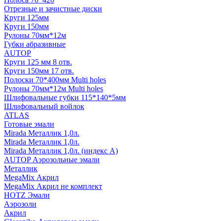
Отрезные и зачистные диски
Круги 125мм
Круги 150мм
Рулоны 70мм*12м
Губки абразивные
AUTOP
Круги 125 мм 8 отв.
Круги 150мм 17 отв.
Полоски 70*400мм Multi holes
Рулоны 70мм*12м Multi holes
Шлифовальные губки 115*140*5мм
Шлифовальный войлок
ATLAS
Готовые эмали
Mirada Металлик 1,0л.
Mirada Металлик 1,0л.
Mirada Металлик 1,0л. (индекс А)
AUTOP Аэрозольные эмали
Металлик
MegaMix Акрил
MegaMix Акрил не комплект
HOTZ Эмали
Аэрозоли
Акрил