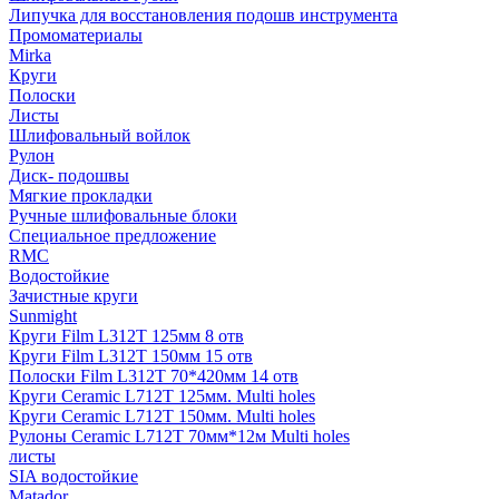
Липучка для восстановления подошв инструмента
Промоматериалы
Mirka
Круги
Полоски
Листы
Шлифовальный войлок
Рулон
Диск- подошвы
Мягкие прокладки
Ручные шлифовальные блоки
Специальное предложение
RMC
Водостойкие
Зачистные круги
Sunmight
Круги Film L312T 125мм 8 отв
Круги Film L312T 150мм 15 отв
Полоски Film L312T 70*420мм 14 отв
Круги Ceramic L712T 125мм. Multi holes
Круги Ceramic L712T 150мм. Multi holes
Рулоны Ceramic L712T 70мм*12м Multi holes
листы
SIA водостойкие
Matador