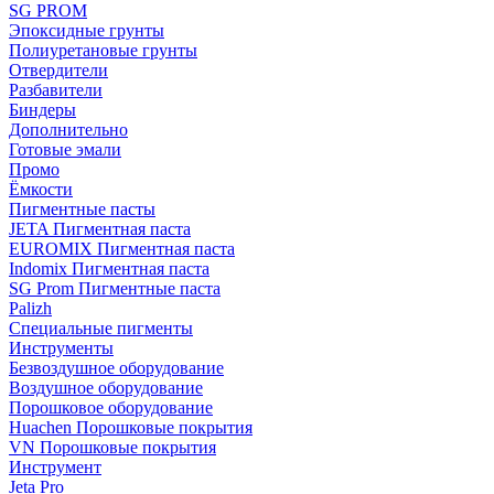
SG PROM
Эпоксидные грунты
Полиуретановые грунты
Отвердители
Разбавители
Биндеры
Дополнительно
Готовые эмали
Промо
Ёмкости
Пигментные пасты
JETA Пигментная паста
EUROMIX Пигментная паста
Indomix Пигментная паста
SG Prom Пигментные паста
Palizh
Специальные пигменты
Инструменты
Безвоздушное оборудование
Воздушное оборудование
Порошковое оборудование
Huachen Порошковые покрытия
VN Порошковые покрытия
Инструмент
Jeta Pro