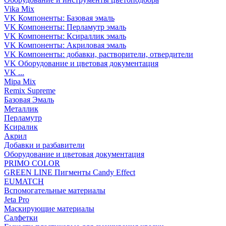
Vika Mix
VK Компоненты: Базовая эмаль
VK Компоненты: Перламутр эмаль
VK Компоненты: Ксираллик эмаль
VK Компоненты: Акриловая эмаль
VK Компоненты: добавки, растворители, отвердители
VK Оборудование и цветовая документация
VK ...
Mipa Mix
Remix Supreme
Базовая Эмаль
Металлик
Перламутр
Ксиралик
Акрил
Добавки и разбавители
Оборудование и цветовая документация
PRIMO COLOR
GREEN LINE Пигменты Candy Effect
EUMATCH
Вспомогательные материалы
Jeta Pro
Маскирующие материалы
Салфетки