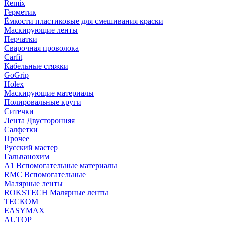
Remix
Герметик
Ёмкости пластиковые для смешивания краски
Маскирующие ленты
Перчатки
Сварочная проволока
Carfit
Кабельные стяжки
GoGrip
Holex
Маскирующие материалы
Полировальные круги
Ситечки
Лента Двусторонняя
Салфетки
Прочее
Русский мастер
Гальванохим
А1 Вспомогательные материалы
RMC Вспомогательные
Малярные ленты
ROKSTECH Малярные ленты
ТЕСКОМ
EASYMAX
AUTOP