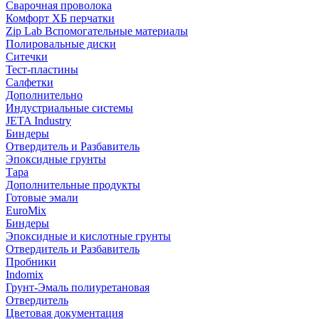
Сварочная проволока
Комфорт ХБ перчатки
Zip Lab Вспомогательные материалы
Полировальные диски
Ситечки
Тест-пластины
Салфетки
Дополнительно
Индустриальные системы
JETA Industry
Биндеры
Отвердитель и Разбавитель
Эпоксидные грунты
Тара
Дополнительные продукты
Готовые эмали
EuroMix
Биндеры
Эпоксидные и кислотные грунты
Отвердитель и Разбавитель
Пробники
Indomix
Грунт-Эмаль полиуретановая
Отвердитель
Цветовая документация