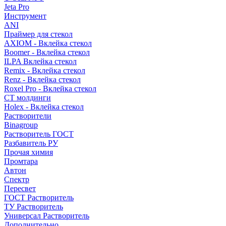
Jeta Pro
Инструмент
ANI
Праймер для стекол
AXIOM - Вклейка стекол
Boomer - Вклейка стекол
ILPA Вклейка стекол
Remix - Вклейка стекол
Renz - Вклейка стекол
Roxel Pro - Вклейка стекол
СТ молдинги
Holex - Вклейка стекол
Растворители
Binagroup
Растворитель ГОСТ
Разбавитель РУ
Прочая химия
Промтара
Автон
Спектр
Пересвет
ГОСТ Растворитель
ТУ Растворитель
Универсал Растворитель
Дополнительно