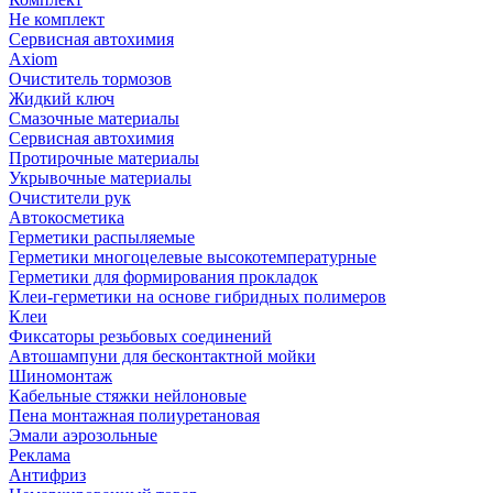
Не комплект
Сервисная автохимия
Axiom
Очиститель тормозов
Жидкий ключ
Смазочные материалы
Сервисная автохимия
Протирочные материалы
Укрывочные материалы
Очистители рук
Автокосметика
Герметики распыляемые
Герметики многоцелевые высокотемпературные
Герметики для формирования прокладок
Клеи-герметики на основе гибридных полимеров
Клеи
Фиксаторы резьбовых соединений
Автошампуни для бесконтактной мойки
Шиномонтаж
Кабельные стяжки нейлоновые
Пена монтажная полиуретановая
Эмали аэрозольные
Реклама
Антифриз