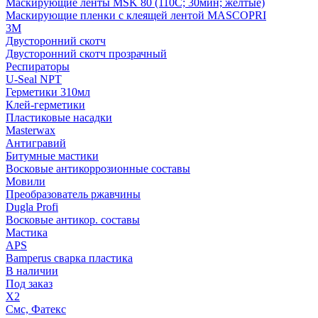
Маскирующие ленты MSK 80 (110С; 30мин; желтые)
Маскирующие пленки с клеящей лентой MASCOPRI
3M
Двусторонний скотч
Двусторонний скотч прозрачный
Респираторы
U-Seal NPT
Герметики 310мл
Клей-герметики
Пластиковые насадки
Masterwax
Антигравий
Битумные мастики
Восковые антикоррозионные составы
Мовили
Преобразователь ржавчины
Dugla Profi
Восковые антикор. составы
Мастика
APS
Bamperus сварка пластика
В наличии
Под заказ
X2
Смс, Фатекс