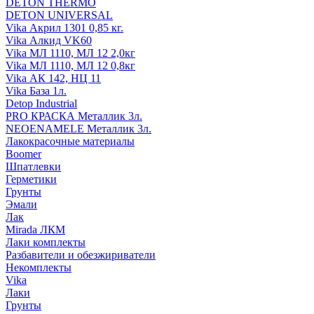
DETON THERMO
DETON UNIVERSAL
Vika Акрил 1301 0,85 кг.
Vika Алкид VK60
Vika МЛ 1110, МЛ 12 2,0кг
Vika МЛ 1110, МЛ 12 0,8кг
Vika АК 142, НЦ 11
Vika База 1л.
Detop Industrial
PRO КРАСКА Металлик 3л.
NEOENAMELE Металлик 3л.
Лакокрасочные материалы
Boomer
Шпатлевки
Герметики
Грунты
Эмали
Лак
Mirada ЛКМ
Лаки комплекты
Разбавители и обезжириватели
Некомплекты
Vika
Лаки
Грунты