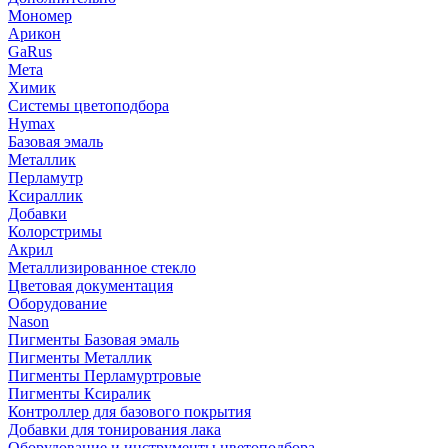
Мономер
Арикон
GaRus
Мета
Химик
Системы цветоподбора
Hymax
Базовая эмаль
Металлик
Перламутр
Ксираллик
Добавки
Колорстримы
Акрил
Металлизированное стекло
Цветовая документация
Оборудование
Nason
Пигменты Базовая эмаль
Пигменты Металлик
Пигменты Перламуртровые
Пигменты Ксиралик
Контроллер для базового покрытия
Добавки для тонирования лака
Оборудование и инструменты цветоподбора