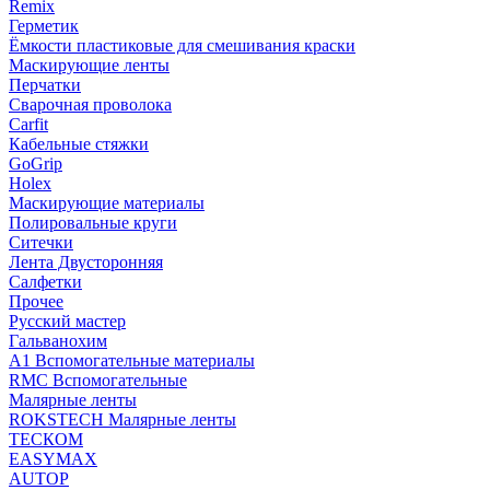
Remix
Герметик
Ёмкости пластиковые для смешивания краски
Маскирующие ленты
Перчатки
Сварочная проволока
Carfit
Кабельные стяжки
GoGrip
Holex
Маскирующие материалы
Полировальные круги
Ситечки
Лента Двусторонняя
Салфетки
Прочее
Русский мастер
Гальванохим
А1 Вспомогательные материалы
RMC Вспомогательные
Малярные ленты
ROKSTECH Малярные ленты
ТЕСКОМ
EASYMAX
AUTOP