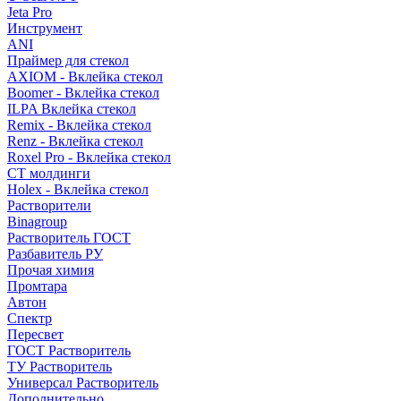
Jeta Pro
Инструмент
ANI
Праймер для стекол
AXIOM - Вклейка стекол
Boomer - Вклейка стекол
ILPA Вклейка стекол
Remix - Вклейка стекол
Renz - Вклейка стекол
Roxel Pro - Вклейка стекол
СТ молдинги
Holex - Вклейка стекол
Растворители
Binagroup
Растворитель ГОСТ
Разбавитель РУ
Прочая химия
Промтара
Автон
Спектр
Пересвет
ГОСТ Растворитель
ТУ Растворитель
Универсал Растворитель
Дополнительно