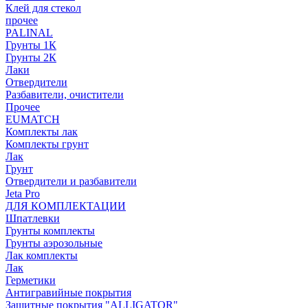
Клей для стекол
прочее
PALINAL
Грунты 1К
Грунты 2К
Лаки
Отвердители
Разбавители, очистители
Прочее
EUMATCH
Комплекты лак
Комплекты грунт
Лак
Грунт
Отвердители и разбавители
Jeta Pro
ДЛЯ КОМПЛЕКТАЦИИ
Шпатлевки
Грунты комплекты
Грунты аэрозольные
Лак комплекты
Лак
Герметики
Антигравийные покрытия
Защитные покрытия "ALLIGATOR"