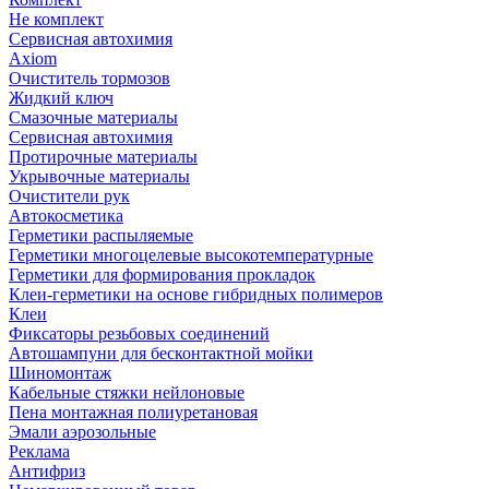
Не комплект
Сервисная автохимия
Axiom
Очиститель тормозов
Жидкий ключ
Смазочные материалы
Сервисная автохимия
Протирочные материалы
Укрывочные материалы
Очистители рук
Автокосметика
Герметики распыляемые
Герметики многоцелевые высокотемпературные
Герметики для формирования прокладок
Клеи-герметики на основе гибридных полимеров
Клеи
Фиксаторы резьбовых соединений
Автошампуни для бесконтактной мойки
Шиномонтаж
Кабельные стяжки нейлоновые
Пена монтажная полиуретановая
Эмали аэрозольные
Реклама
Антифриз