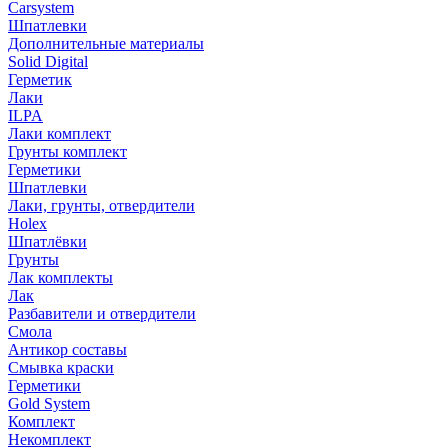
Carsystem
Шпатлевки
Дополнительные материалы
Solid Digital
Герметик
Лаки
ILPA
Лаки комплект
Грунты комплект
Герметики
Шпатлевки
Лаки, грунты, отвердители
Holex
Шпатлёвки
Грунты
Лак комплекты
Лак
Разбавители и отвердители
Смола
Антикор составы
Смывка краски
Герметики
Gold System
Комплект
Некомплект