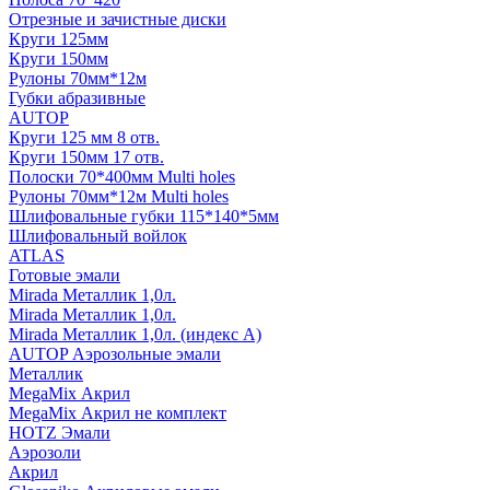
Отрезные и зачистные диски
Круги 125мм
Круги 150мм
Рулоны 70мм*12м
Губки абразивные
AUTOP
Круги 125 мм 8 отв.
Круги 150мм 17 отв.
Полоски 70*400мм Multi holes
Рулоны 70мм*12м Multi holes
Шлифовальные губки 115*140*5мм
Шлифовальный войлок
ATLAS
Готовые эмали
Mirada Металлик 1,0л.
Mirada Металлик 1,0л.
Mirada Металлик 1,0л. (индекс А)
AUTOP Аэрозольные эмали
Металлик
MegaMix Акрил
MegaMix Акрил не комплект
HOTZ Эмали
Аэрозоли
Акрил