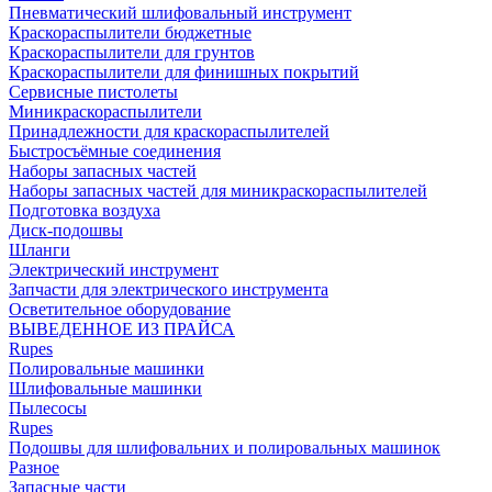
Пневматический шлифовальный инструмент
Краскораспылители бюджетные
Краскораспылители для грунтов
Краскораспылители для финишных покрытий
Сервисные пистолеты
Миникраскораспылители
Принадлежности для краскораспылителей
Быстросъёмные соединения
Наборы запасных частей
Наборы запасных частей для миникраскораспылителей
Подготовка воздуха
Диск-подошвы
Шланги
Электрический инструмент
Запчасти для электрического инструмента
Осветительное оборудование
ВЫВЕДЕННОЕ ИЗ ПРАЙСА
Rupes
Полировальные машинки
Шлифовальные машинки
Пылесосы
Rupes
Подошвы для шлифовальних и полировальных машинок
Разное
Запасные части