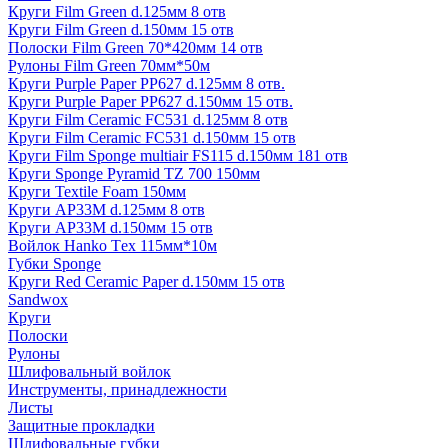
Круги Film Green d.125мм 8 отв
Круги Film Green d.150мм 15 отв
Полоски Film Green 70*420мм 14 отв
Рулоны Film Green 70мм*50м
Круги Purple Paper PP627 d.125мм 8 отв.
Круги Purple Paper PP627 d.150мм 15 отв.
Круги Film Ceramic FC531 d.125мм 8 отв
Круги Film Ceramic FC531 d.150мм 15 отв
Круги Film Sponge multiair FS115 d.150мм 181 отв
Круги Sponge Pyramid TZ 700 150мм
Круги Textile Foam 150мм
Круги AP33M d.125мм 8 отв
Круги AP33M d.150мм 15 отв
Войлок Hanko Tех 115мм*10м
Губки Sponge
Круги Red Ceramic Paper d.150мм 15 отв
Sandwox
Круги
Полоски
Рулоны
Шлифовальный войлок
Инструменты, принадлежности
Листы
Защитные прокладки
Шлифовальные губки