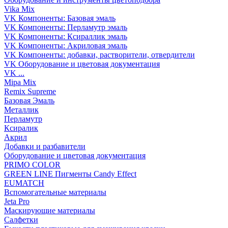
Vika Mix
VK Компоненты: Базовая эмаль
VK Компоненты: Перламутр эмаль
VK Компоненты: Ксираллик эмаль
VK Компоненты: Акриловая эмаль
VK Компоненты: добавки, растворители, отвердители
VK Оборудование и цветовая документация
VK ...
Mipa Mix
Remix Supreme
Базовая Эмаль
Металлик
Перламутр
Ксиралик
Акрил
Добавки и разбавители
Оборудование и цветовая документация
PRIMO COLOR
GREEN LINE Пигменты Candy Effect
EUMATCH
Вспомогательные материалы
Jeta Pro
Маскирующие материалы
Салфетки