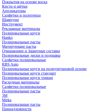
Покрытия на основе воска
Кисти и щётки
Аппликаторы
Салфетки и полотенца
Шампуни
Инструмент
Рекламные материалы
Полировальные круги
Hanko
Полировальные пасты
Матирующие пасты
Очищающие и Защитные составы
Полировальные диски и подошвы
Салфетки полировальные
RBS Auto
Полировальные круги на полиуретановой основе
Полировальные круги стандарт
Полировальные круги тонкие
Расходные материалы
Салфетки полировальные
Полировальные пасты
3М
Mirka
Полировальные пасты
Принадлежности