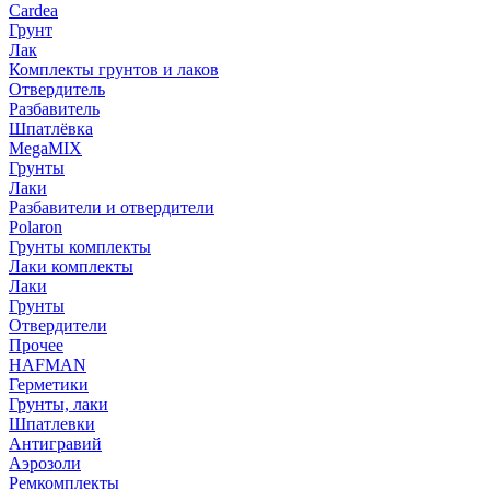
Cardea
Грунт
Лак
Комплекты грунтов и лаков
Отвердитель
Разбавитель
Шпатлёвка
MegaMIX
Грунты
Лаки
Разбавители и отвердители
Polaron
Грунты комплекты
Лаки комплекты
Лаки
Грунты
Отвердители
Прочее
HAFMAN
Герметики
Грунты, лаки
Шпатлевки
Антигравий
Аэрозоли
Ремкомплекты