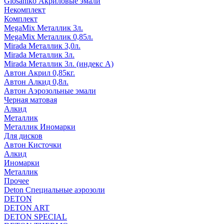
Glosaniko Акриловые эмали
Некомплект
Комплект
MegaMix Металлик 3л.
MegaMix Металлик 0,85л.
Mirada Металлик 3,0л.
Mirada Металлик 3л.
Mirada Металлик 3л. (индекс А)
Автон Акрил 0,85кг.
Автон Алкид 0,8л.
Автон Аэрозольные эмали
Черная матовая
Алкид
Металлик
Металлик Иномарки
Для дисков
Автон Кисточки
Алкид
Иномарки
Металлик
Прочее
Deton Специальные аэрозоли
DETON
DETON ART
DETON SPECIAL