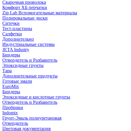
Сварочная проволока
Комфорт ХБ перчатки
Zip Lab Вспомогательные материалы
Полировальные диски
Ситечки
Тест-пластины
Салфетки
Дополнительно
Индустриальные системы
JETA Industry
Биндеры
Отвердитель и Разбавитель
Эпоксидные грунты
Тара
Дополнительные продукты
Готовые эмали
EuroMix
Биндеры
Эпоксидные и кислотные грунты
Отвердитель и Разбавитель
Пробники
Indomix
Грунт-Эмаль полиуретановая
Отвердитель
Цветовая документация