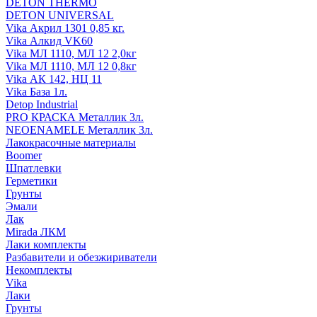
DETON THERMO
DETON UNIVERSAL
Vika Акрил 1301 0,85 кг.
Vika Алкид VK60
Vika МЛ 1110, МЛ 12 2,0кг
Vika МЛ 1110, МЛ 12 0,8кг
Vika АК 142, НЦ 11
Vika База 1л.
Detop Industrial
PRO КРАСКА Металлик 3л.
NEOENAMELE Металлик 3л.
Лакокрасочные материалы
Boomer
Шпатлевки
Герметики
Грунты
Эмали
Лак
Mirada ЛКМ
Лаки комплекты
Разбавители и обезжириватели
Некомплекты
Vika
Лаки
Грунты