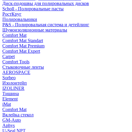
Диск-подошвы для полировальных дисков
Scholl - Полировальные пасты
РостКруг
Полировальники
P&S - Полировальная система и детейлинг
Шумоизоляционные материалы
Comfort Mat
Comfort Mat Standart
Comfort Mat Premium
Comfort Mat Expert
Carpet
Comfort Tools
Стыковочные ленты
AEROSPACE
Sorbeo
Изолонтейп
IZOLINER
Тишина
Element
iMat
Comfort Mat
Вклейка стекол
GM-Auto
Aphys
U-Seal NPT