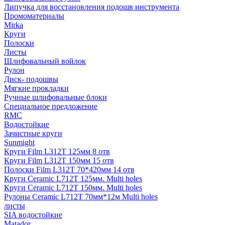
Липучка для восстановления подошв инструмента
Промоматериалы
Mirka
Круги
Полоски
Листы
Шлифовальный войлок
Рулон
Диск- подошвы
Мягкие прокладки
Ручные шлифовальные блоки
Специальное предложение
RMC
Водостойкие
Зачистные круги
Sunmight
Круги Film L312T 125мм 8 отв
Круги Film L312T 150мм 15 отв
Полоски Film L312T 70*420мм 14 отв
Круги Ceramic L712T 125мм. Multi holes
Круги Ceramic L712T 150мм. Multi holes
Рулоны Ceramic L712T 70мм*12м Multi holes
листы
SIA водостойкие
Matador