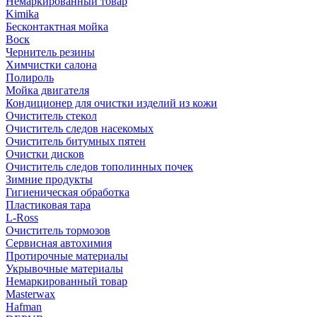
Немаркированный товар
Kimika
Бесконтактная мойка
Воск
Чернитель резины
Химчистки салона
Полироль
Мойка двигателя
Кондиционер для очистки изделий из кожи
Очиститель стекол
Очиститель следов насекомых
Очиститель битумных пятен
Очистки дисков
Очиститель следов тополинных почек
Зимние продукты
Гигиеническая обработка
Пластиковая тара
L-Ross
Очиститель тормозов
Сервисная автохимия
Протирочные материалы
Укрывочные материалы
Немаркированный товар
Masterwax
Hafman