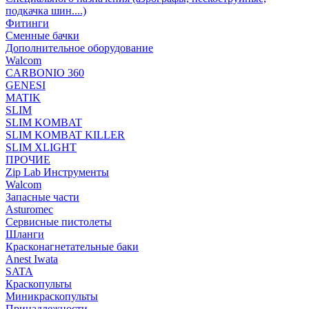
подкачка шин....)
Фитинги
Сменные бачки
Дополнительное оборудование
Walcom
CARBONIO 360
GENESI
MATIK
SLIM
SLIM KOMBAT
SLIM KOMBAT KILLER
SLIM XLIGHT
ПРОЧИЕ
Zip Lab Инструменты
Walсom
Запасные части
Asturomec
Сервисные пистолеты
Шланги
Красконагнетательные баки
Anest Iwata
SATA
Краскопульты
Миникраскопульты
Принадлежности