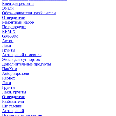
Клеи для ремонта
Эмали
Обезжириватели, разбавители
Отвердители
Ремонтный набор
Полупродукт
REMIX
GM-Auto
Автон
Лаки
Грунты
Антигравий и мовиль
Эмаль для суппортов
Дополнительные продукты
ПакХим
Autop аэрозоли
Reoflex
Лаки
Грунты
Лаки, грунты
Отвердители
Разбавители
Шпатлевки
Антигравий
Проявочное покрытие