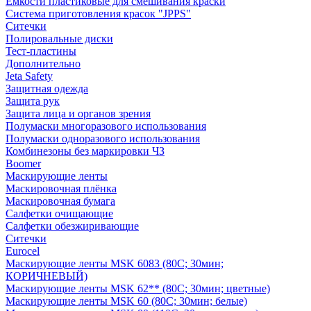
Емкости пластиковые для смешивания краски
Система приготовления красок "JPPS"
Ситечки
Полировальные диски
Тест-пластины
Дополнительно
Jeta Safety
Защитная одежда
Защита рук
Защита лица и органов зрения
Полумаски многоразового использования
Полумаски одноразового использования
Комбинезоны без маркировки ЧЗ
Boomer
Маскирующие ленты
Маскировочная плёнка
Маскировочная бумага
Салфетки очищающие
Салфетки обезжиривающие
Ситечки
Euroсel
Маскирующие ленты MSK 6083 (80С; 30мин;
КОРИЧНЕВЫЙ)
Маскирующие ленты MSK 62** (80С; 30мин; цветные)
Маскирующие ленты MSK 60 (80С; 30мин; белые)