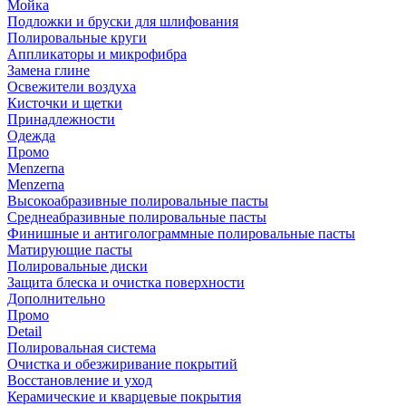
Мойка
Подложки и бруски для шлифования
Полировальные круги
Аппликаторы и микрофибра
Замена глине
Освежители воздуха
Кисточки и щетки
Принадлежности
Одежда
Промо
Menzerna
Menzerna
Высокоабразивные полировальные пасты
Среднеабразивные полировальные пасты
Финишные и антиголограммные полировальные пасты
Матирующие пасты
Полировальные диски
Защита блеска и очистка поверхности
Дополнительно
Промо
Detail
Полировальная система
Очистка и обезжиривание покрытий
Восстановление и уход
Керамические и кварцевые покрытия