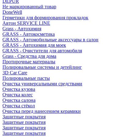
DEPUR
Не маркированный товар
DoneWell
Герметики для формирования прокладок
Автон SERVICE LINE
Grass - Автохимия
GRASS - Автокосметика
GRASS - Автомобильные аксессуары в салон
GRASS - Автохимия для моек
GRASS - Очистители для автомобиля
Grass - Средства для дома
Протирочные материалы
Полировальные системы и детейлинг
3D Car Care
Полировальные пасты
Очистка универсальными средствами
Очистка кузова
Очистка колес
Очистка салона
Очистка стёкол
Очистка перед нанесением керамики
Защитные покрытия
Защитные покрытия
Защитные покрытия
Защитные покрытия