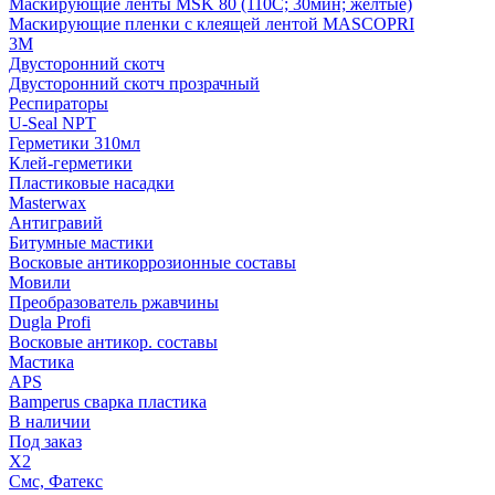
Маскирующие ленты MSK 80 (110С; 30мин; желтые)
Маскирующие пленки с клеящей лентой MASCOPRI
3M
Двусторонний скотч
Двусторонний скотч прозрачный
Респираторы
U-Seal NPT
Герметики 310мл
Клей-герметики
Пластиковые насадки
Masterwax
Антигравий
Битумные мастики
Восковые антикоррозионные составы
Мовили
Преобразователь ржавчины
Dugla Profi
Восковые антикор. составы
Мастика
APS
Bamperus сварка пластика
В наличии
Под заказ
X2
Смс, Фатекс