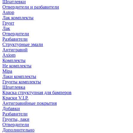
Шпатлевки
Отвердители и разбавители
Autop
Лак комплекты
Грунт
Лак
Отвердители
Разбавители
Структурные эмали
Антигравий
Axiom
Комплекты
Не комплекты
Mipa
Лаки комплекты
Грунты комплекты
Шпатлевка
Краска структупная для бамперов
Краски V.I.P.
Антигравийные покрытия
Добавки
Разбавители
Грунты, лаки
Отвердители
Дополнительно