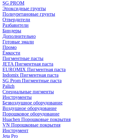
SG PROM
Эпоксидные грунты
Полиуретановые грунты
Отвердители
Разбавители
Биндеры
Дополнительно
Готовые эмали
Промо
Ёмкости
Пигментные пасты
JETA Пигментная паста
EUROMIX Пигментная паста
Indomix Пигментная паста
SG Prom Пигментные паста
Palizh
Специальные пигменты
Инструменты
Безвоздушное оборудование
Воздушное оборудование
Порошковое оборудование
Huachen Порошковые покрытия
VN Порошковые покрытия
Инструмент
Jeta Pro