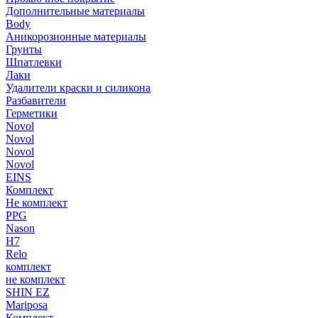
Дополнительные материалы
Body
Аникорозионные материалы
Грунты
Шпатлевки
Лаки
Удалители краски и силикона
Разбавители
Герметики
Novol
Novol
Novol
Novol
EINS
Комплект
Не комплект
PPG
Nason
H7
Relo
комплект
не комплект
SHIN EZ
Mariposa
Комплект