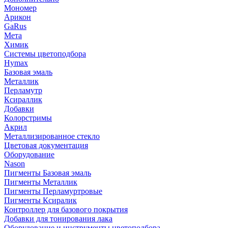
Мономер
Арикон
GaRus
Мета
Химик
Системы цветоподбора
Hymax
Базовая эмаль
Металлик
Перламутр
Ксираллик
Добавки
Колорстримы
Акрил
Металлизированное стекло
Цветовая документация
Оборудование
Nason
Пигменты Базовая эмаль
Пигменты Металлик
Пигменты Перламуртровые
Пигменты Ксиралик
Контроллер для базового покрытия
Добавки для тонирования лака
Оборудование и инструменты цветоподбора