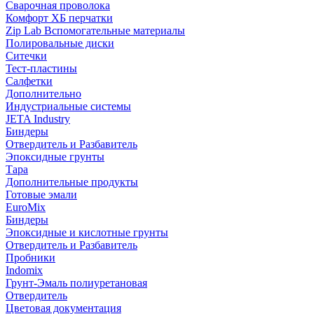
Сварочная проволока
Комфорт ХБ перчатки
Zip Lab Вспомогательные материалы
Полировальные диски
Ситечки
Тест-пластины
Салфетки
Дополнительно
Индустриальные системы
JETA Industry
Биндеры
Отвердитель и Разбавитель
Эпоксидные грунты
Тара
Дополнительные продукты
Готовые эмали
EuroMix
Биндеры
Эпоксидные и кислотные грунты
Отвердитель и Разбавитель
Пробники
Indomix
Грунт-Эмаль полиуретановая
Отвердитель
Цветовая документация