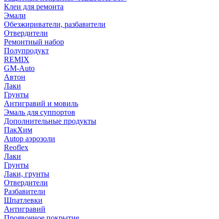
Клеи для ремонта
Эмали
Обезжириватели, разбавители
Отвердители
Ремонтный набор
Полупродукт
REMIX
GM-Auto
Автон
Лаки
Грунты
Антигравий и мовиль
Эмаль для суппортов
Дополнительные продукты
ПакХим
Autop аэрозоли
Reoflex
Лаки
Грунты
Лаки, грунты
Отвердители
Разбавители
Шпатлевки
Антигравий
Проявочное покрытие