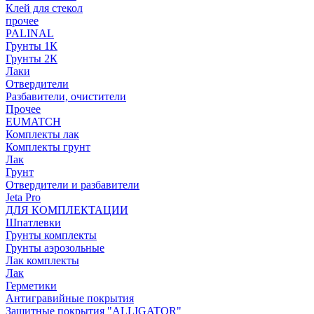
Клей для стекол
прочее
PALINAL
Грунты 1К
Грунты 2К
Лаки
Отвердители
Разбавители, очистители
Прочее
EUMATCH
Комплекты лак
Комплекты грунт
Лак
Грунт
Отвердители и разбавители
Jeta Pro
ДЛЯ КОМПЛЕКТАЦИИ
Шпатлевки
Грунты комплекты
Грунты аэрозольные
Лак комплекты
Лак
Герметики
Антигравийные покрытия
Защитные покрытия "ALLIGATOR"