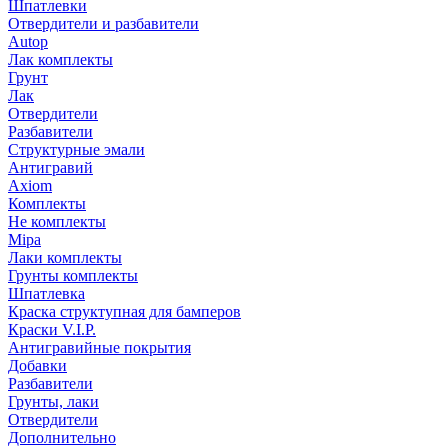
Шпатлевки
Отвердители и разбавители
Autop
Лак комплекты
Грунт
Лак
Отвердители
Разбавители
Структурные эмали
Антигравий
Axiom
Комплекты
Не комплекты
Mipa
Лаки комплекты
Грунты комплекты
Шпатлевка
Краска структупная для бамперов
Краски V.I.P.
Антигравийные покрытия
Добавки
Разбавители
Грунты, лаки
Отвердители
Дополнительно