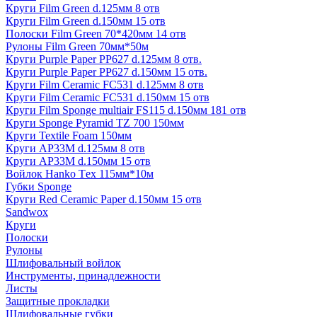
Круги Film Green d.125мм 8 отв
Круги Film Green d.150мм 15 отв
Полоски Film Green 70*420мм 14 отв
Рулоны Film Green 70мм*50м
Круги Purple Paper PP627 d.125мм 8 отв.
Круги Purple Paper PP627 d.150мм 15 отв.
Круги Film Ceramic FC531 d.125мм 8 отв
Круги Film Ceramic FC531 d.150мм 15 отв
Круги Film Sponge multiair FS115 d.150мм 181 отв
Круги Sponge Pyramid TZ 700 150мм
Круги Textile Foam 150мм
Круги AP33M d.125мм 8 отв
Круги AP33M d.150мм 15 отв
Войлок Hanko Tех 115мм*10м
Губки Sponge
Круги Red Ceramic Paper d.150мм 15 отв
Sandwox
Круги
Полоски
Рулоны
Шлифовальный войлок
Инструменты, принадлежности
Листы
Защитные прокладки
Шлифовальные губки