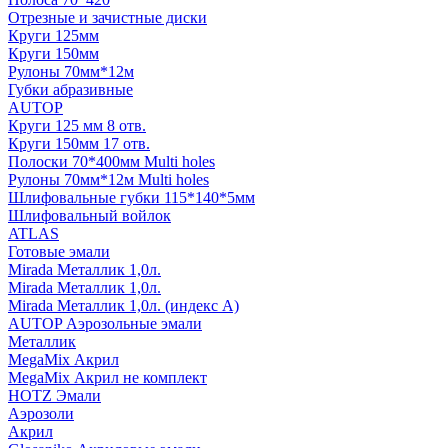
Отрезные и зачистные диски
Круги 125мм
Круги 150мм
Рулоны 70мм*12м
Губки абразивные
AUTOP
Круги 125 мм 8 отв.
Круги 150мм 17 отв.
Полоски 70*400мм Multi holes
Рулоны 70мм*12м Multi holes
Шлифовальные губки 115*140*5мм
Шлифовальный войлок
ATLAS
Готовые эмали
Mirada Металлик 1,0л.
Mirada Металлик 1,0л.
Mirada Металлик 1,0л. (индекс А)
AUTOP Аэрозольные эмали
Металлик
MegaMix Акрил
MegaMix Акрил не комплект
HOTZ Эмали
Аэрозоли
Акрил