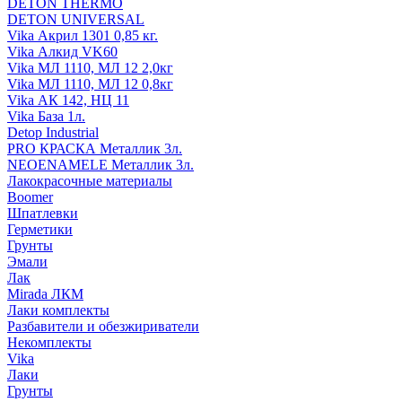
DETON THERMO
DETON UNIVERSAL
Vika Акрил 1301 0,85 кг.
Vika Алкид VK60
Vika МЛ 1110, МЛ 12 2,0кг
Vika МЛ 1110, МЛ 12 0,8кг
Vika АК 142, НЦ 11
Vika База 1л.
Detop Industrial
PRO КРАСКА Металлик 3л.
NEOENAMELE Металлик 3л.
Лакокрасочные материалы
Boomer
Шпатлевки
Герметики
Грунты
Эмали
Лак
Mirada ЛКМ
Лаки комплекты
Разбавители и обезжириватели
Некомплекты
Vika
Лаки
Грунты