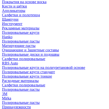
Покрытия на основе воска
Кисти и щётки
Аппликаторы
Салфетки и полотенца
Шампуни
Инструмент
Рекламные материалы
Полировальные круги
Hanko
Полировальные пасты
Матирующие пасты
Очищающие и Защитные составы
Полировальные диски и подошвы
Салфетки полировальные
RBS Auto
Полировальные круги на полиуретановой основе
Полировальные круги стандарт
Полировальные круги тонкие
Расходные материалы
Салфетки полировальные
Полировальные пасты
3М
Mirka
Полировальные пасты
Принадлежности