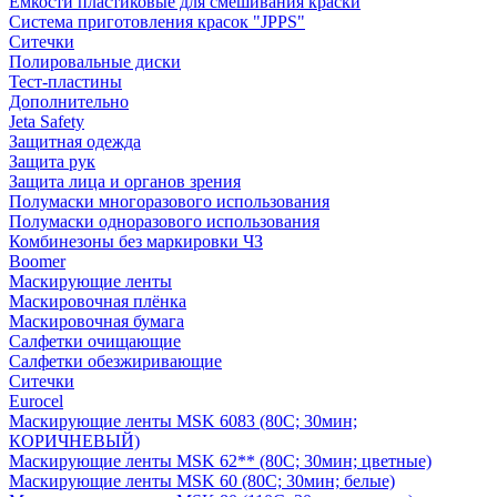
Емкости пластиковые для смешивания краски
Система приготовления красок "JPPS"
Ситечки
Полировальные диски
Тест-пластины
Дополнительно
Jeta Safety
Защитная одежда
Защита рук
Защита лица и органов зрения
Полумаски многоразового использования
Полумаски одноразового использования
Комбинезоны без маркировки ЧЗ
Boomer
Маскирующие ленты
Маскировочная плёнка
Маскировочная бумага
Салфетки очищающие
Салфетки обезжиривающие
Ситечки
Euroсel
Маскирующие ленты MSK 6083 (80С; 30мин;
КОРИЧНЕВЫЙ)
Маскирующие ленты MSK 62** (80С; 30мин; цветные)
Маскирующие ленты MSK 60 (80С; 30мин; белые)