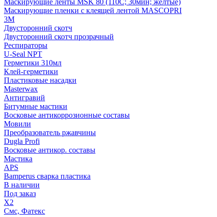
Маскирующие ленты MSK 80 (110С; 30мин; желтые)
Маскирующие пленки с клеящей лентой MASCOPRI
3M
Двусторонний скотч
Двусторонний скотч прозрачный
Респираторы
U-Seal NPT
Герметики 310мл
Клей-герметики
Пластиковые насадки
Masterwax
Антигравий
Битумные мастики
Восковые антикоррозионные составы
Мовили
Преобразователь ржавчины
Dugla Profi
Восковые антикор. составы
Мастика
APS
Bamperus сварка пластика
В наличии
Под заказ
X2
Смс, Фатекс