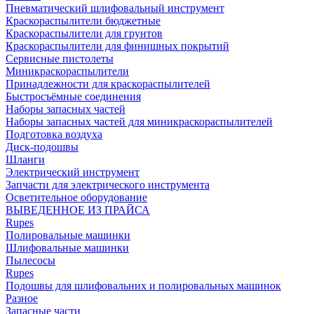
Пневматический шлифовальный инструмент
Краскораспылители бюджетные
Краскораспылители для грунтов
Краскораспылители для финишных покрытий
Сервисные пистолеты
Миникраскораспылители
Принадлежности для краскораспылителей
Быстросъёмные соединения
Наборы запасных частей
Наборы запасных частей для миникраскораспылителей
Подготовка воздуха
Диск-подошвы
Шланги
Электрический инструмент
Запчасти для электрического инструмента
Осветительное оборудование
ВЫВЕДЕННОЕ ИЗ ПРАЙСА
Rupes
Полировальные машинки
Шлифовальные машинки
Пылесосы
Rupes
Подошвы для шлифовальних и полировальных машинок
Разное
Запасные части