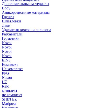
Дополнительные материалы
Body
Аникорозионные материалы
Грунты
Шпатлевки
Лаки
Удалители краски и силикона
Разбавители
Герметики
Novol
Novol
Novol
Novol
EINS
Комплект
Не комплект
PPG
Nason
H7
Relo
комплект
не комплект
SHIN EZ
Mariposa
Комплект