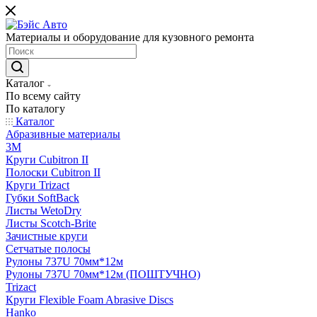
Материалы и оборудование для кузовного ремонта
Каталог
По всему сайту
По каталогу
Каталог
Абразивные материалы
3M
Круги Cubitron II
Полоски Cubitron II
Круги Trizact
Губки SoftBack
Листы WetoDry
Листы Scotch-Brite
Зачистные круги
Сетчатые полосы
Рулоны 737U 70мм*12м
Рулоны 737U 70мм*12м (ПОШТУЧНО)
Trizact
Круги Flexible Foam Abrasive Discs
Hanko