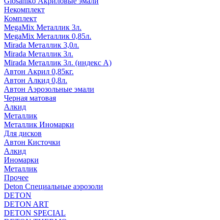
Glosaniko Акриловые эмали
Некомплект
Комплект
MegaMix Металлик 3л.
MegaMix Металлик 0,85л.
Mirada Металлик 3,0л.
Mirada Металлик 3л.
Mirada Металлик 3л. (индекс А)
Автон Акрил 0,85кг.
Автон Алкид 0,8л.
Автон Аэрозольные эмали
Черная матовая
Алкид
Металлик
Металлик Иномарки
Для дисков
Автон Кисточки
Алкид
Иномарки
Металлик
Прочее
Deton Специальные аэрозоли
DETON
DETON ART
DETON SPECIAL