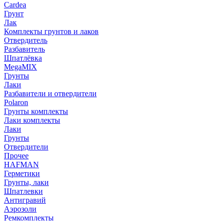
Cardea
Грунт
Лак
Комплекты грунтов и лаков
Отвердитель
Разбавитель
Шпатлёвка
MegaMIX
Грунты
Лаки
Разбавители и отвердители
Polaron
Грунты комплекты
Лаки комплекты
Лаки
Грунты
Отвердители
Прочее
HAFMAN
Герметики
Грунты, лаки
Шпатлевки
Антигравий
Аэрозоли
Ремкомплекты