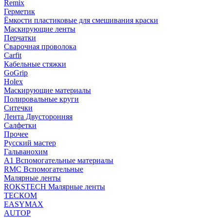
Remix
Герметик
Ёмкости пластиковые для смешивания краски
Маскирующие ленты
Перчатки
Сварочная проволока
Carfit
Кабельные стяжки
GoGrip
Holex
Маскирующие материалы
Полировальные круги
Ситечки
Лента Двусторонняя
Салфетки
Прочее
Русский мастер
Гальванохим
А1 Вспомогательные материалы
RMC Вспомогательные
Малярные ленты
ROKSTECH Малярные ленты
ТЕСКОМ
EASYMAX
AUTOP