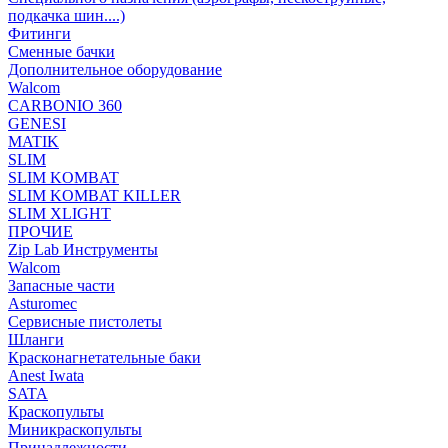
подкачка шин....)
Фитинги
Сменные бачки
Дополнительное оборудование
Walcom
CARBONIO 360
GENESI
MATIK
SLIM
SLIM KOMBAT
SLIM KOMBAT KILLER
SLIM XLIGHT
ПРОЧИЕ
Zip Lab Инструменты
Walсom
Запасные части
Asturomec
Сервисные пистолеты
Шланги
Красконагнетательные баки
Anest Iwata
SATA
Краскопульты
Миникраскопульты
Принадлежности