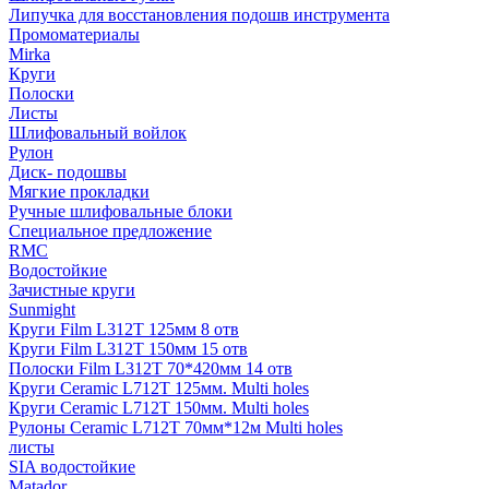
Липучка для восстановления подошв инструмента
Промоматериалы
Mirka
Круги
Полоски
Листы
Шлифовальный войлок
Рулон
Диск- подошвы
Мягкие прокладки
Ручные шлифовальные блоки
Специальное предложение
RMC
Водостойкие
Зачистные круги
Sunmight
Круги Film L312T 125мм 8 отв
Круги Film L312T 150мм 15 отв
Полоски Film L312T 70*420мм 14 отв
Круги Ceramic L712T 125мм. Multi holes
Круги Ceramic L712T 150мм. Multi holes
Рулоны Ceramic L712T 70мм*12м Multi holes
листы
SIA водостойкие
Matador