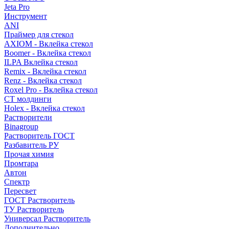
Jeta Pro
Инструмент
ANI
Праймер для стекол
AXIOM - Вклейка стекол
Boomer - Вклейка стекол
ILPA Вклейка стекол
Remix - Вклейка стекол
Renz - Вклейка стекол
Roxel Pro - Вклейка стекол
СТ молдинги
Holex - Вклейка стекол
Растворители
Binagroup
Растворитель ГОСТ
Разбавитель РУ
Прочая химия
Промтара
Автон
Спектр
Пересвет
ГОСТ Растворитель
ТУ Растворитель
Универсал Растворитель
Дополнительно