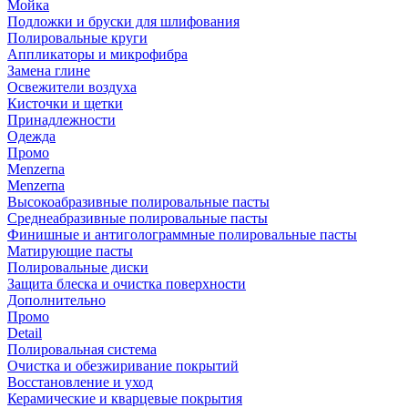
Мойка
Подложки и бруски для шлифования
Полировальные круги
Аппликаторы и микрофибра
Замена глине
Освежители воздуха
Кисточки и щетки
Принадлежности
Одежда
Промо
Menzerna
Menzerna
Высокоабразивные полировальные пасты
Среднеабразивные полировальные пасты
Финишные и антиголограммные полировальные пасты
Матирующие пасты
Полировальные диски
Защита блеска и очистка поверхности
Дополнительно
Промо
Detail
Полировальная система
Очистка и обезжиривание покрытий
Восстановление и уход
Керамические и кварцевые покрытия