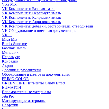
Vika Mix
VK Компоненты: Базовая эмаль
VK Компоненты: Перламутр эмаль
VK Компоненты: Ксираллик эмаль
VK Компоненты: Акриловая эмаль
VK Компоненты: добавки, растворители, отвердители
VK Оборудование и цветовая документация
VK ...
Mipa Mix
Remix Supreme
Базовая Эмаль
Металлик
Перламутр
Ксиралик
Акрил
Добавки и разбавители
Оборудование и цветовая документация
PRIMO COLOR
GREEN LINE Пигменты Candy Effect
EUMATCH
Вспомогательные материалы
Jeta Pro
Маскирующие материалы
Салфетки