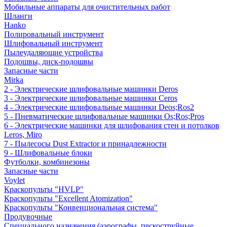
Мобильные аппараты для очистительных работ
Шланги
Hanko
Полировальный инструмент
Шлифовальный инструмент
Пылеудаляющие устройства
Подошвы, диск-подошвы
Запасные части
Mirka
2 - Электрические шлифовальные машинки Deros
3 - Электрические шлифовальные машинки Ceros
4 - Электрические шлифовальные машинки Deos;Ros2
5 - Пневматические шлифовальные машинки Os;Ros;Pros
6 - Электрические машинки для шлифования стен и потолков
Leros, Miro
7 - Пылесосы Dust Extractor и принадлежности
9 - Шлифовальные блоки
Футболки, комбинезоны
Запасные части
Voylet
Краскопульты "HVLP"
Краскопульты "Excellent Atomization"
Краскопульты "Конвенциональная система"
Продувочные
Специального назначения (аэрографы, пескоструйные,