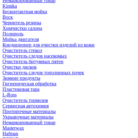
Немаркированный товар
Kimika
Бесконтактная мойка
Воск
Чернитель резины
Химчистки салона
Полироль
Мойка двигателя
Кондиционер для очистки изделий из кожи
Очиститель стекол
Очиститель следов насекомых
Очиститель битумных пятен
Очистки дисков
Очиститель следов тополинных почек
Зимние продукты
Гигиеническая обработка
Пластиковая тара
L-Ross
Очиститель тормозов
Сервисная автохимия
Протирочные материалы
Укрывочные материалы
Немаркированный товар
Masterwax
Hafman