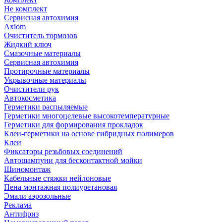
Не комплект
Сервисная автохимия
Axiom
Очиститель тормозов
Жидкий ключ
Смазочные материалы
Сервисная автохимия
Протирочные материалы
Укрывочные материалы
Очистители рук
Автокосметика
Герметики распыляемые
Герметики многоцелевые высокотемпературные
Герметики для формирования прокладок
Клеи-герметики на основе гибридных полимеров
Клеи
Фиксаторы резьбовых соединений
Автошампуни для бесконтактной мойки
Шиномонтаж
Кабельные стяжки нейлоновые
Пена монтажная полиуретановая
Эмали аэрозольные
Реклама
Антифриз