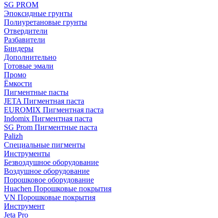
SG PROM
Эпоксидные грунты
Полиуретановые грунты
Отвердители
Разбавители
Биндеры
Дополнительно
Готовые эмали
Промо
Ёмкости
Пигментные пасты
JETA Пигментная паста
EUROMIX Пигментная паста
Indomix Пигментная паста
SG Prom Пигментные паста
Palizh
Специальные пигменты
Инструменты
Безвоздушное оборудование
Воздушное оборудование
Порошковое оборудование
Huachen Порошковые покрытия
VN Порошковые покрытия
Инструмент
Jeta Pro