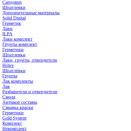
Carsystem
Шпатлевки
Дополнительные материалы
Solid Digital
Герметик
Лаки
ILPA
Лаки комплект
Грунты комплект
Герметики
Шпатлевки
Лаки, грунты, отвердители
Holex
Шпатлёвки
Грунты
Лак комплекты
Лак
Разбавители и отвердители
Смола
Антикор составы
Смывка краски
Герметики
Gold System
Комплект
Некомплект