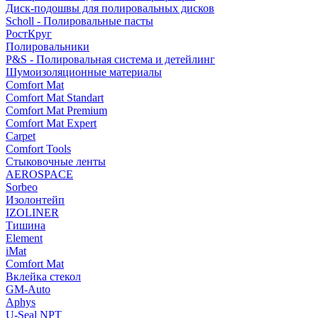
Диск-подошвы для полировальных дисков
Scholl - Полировальные пасты
РостКруг
Полировальники
P&S - Полировальная система и детейлинг
Шумоизоляционные материалы
Comfort Mat
Comfort Mat Standart
Comfort Mat Premium
Comfort Mat Expert
Carpet
Comfort Tools
Стыковочные ленты
AEROSPACE
Sorbeo
Изолонтейп
IZOLINER
Тишина
Element
iMat
Comfort Mat
Вклейка стекол
GM-Auto
Aphys
U-Seal NPT