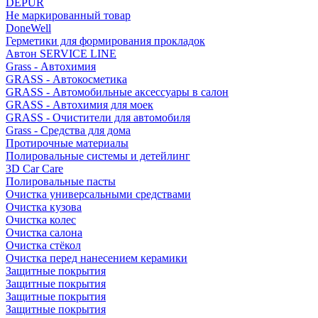
DEPUR
Не маркированный товар
DoneWell
Герметики для формирования прокладок
Автон SERVICE LINE
Grass - Автохимия
GRASS - Автокосметика
GRASS - Автомобильные аксессуары в салон
GRASS - Автохимия для моек
GRASS - Очистители для автомобиля
Grass - Средства для дома
Протирочные материалы
Полировальные системы и детейлинг
3D Car Care
Полировальные пасты
Очистка универсальными средствами
Очистка кузова
Очистка колес
Очистка салона
Очистка стёкол
Очистка перед нанесением керамики
Защитные покрытия
Защитные покрытия
Защитные покрытия
Защитные покрытия