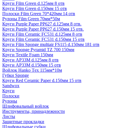
Круги Film Green d.125мм 8 отв
Круги Film Green d.150мм 15 отв
Полоски Film Green 70*420мм 14 отв
Рулоны Film Green 70мм*50м
Круги Purple Paper PP627 d.125мм 8 отв.
Круги Purple Paper PP627 d.150мм 15 отв.
Круги Film Ceramic FC531 d.125мм 8 отв
Круги Film Ceramic FC531 d.150мм 15 отв
Круги Film Sponge multiair FS115 d.150мм 181 отв
Круги Sponge Pyramid TZ 700 150мм
Круги Textile Foam 150мм
Круги AP33M d.125мм 8 отв
Круги AP33M d.150мм 15 отв
Войлок Hanko Tех 115мм*10м
Губки Sponge
Круги Red Ceramic Paper d.150мм 15 отв
Sandwox
Круги
Полоски
Рулоны
Шлифовальный войлок
Инструменты, принадлежности
Листы
Защитные прокладки
Шлифовальные губки