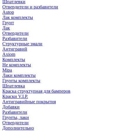
Шпатлевки
Отвердители и разбавители
Autop
Лак комплекты
Грунт
Лак
Отвердители
Разбавители
Структурные эмали
Антигравий
Axiom
Комплекты
Не комплекты
Mipa
Лаки комплекты
Грунты комплекты
Шпатлевка
Краска структупная для бамперов
Краски V.I.P.
Антигравийные покрытия
Добавки
Разбавители
Грунты, лаки
Отвердители
Дополнительно