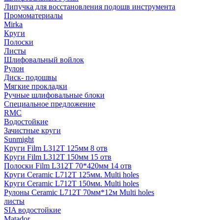
Липучка для восстановления подошв инструмента
Промоматериалы
Mirka
Круги
Полоски
Листы
Шлифовальный войлок
Рулон
Диск- подошвы
Мягкие прокладки
Ручные шлифовальные блоки
Специальное предложение
RMC
Водостойкие
Зачистные круги
Sunmight
Круги Film L312T 125мм 8 отв
Круги Film L312T 150мм 15 отв
Полоски Film L312T 70*420мм 14 отв
Круги Ceramic L712T 125мм. Multi holes
Круги Ceramic L712T 150мм. Multi holes
Рулоны Ceramic L712T 70мм*12м Multi holes
листы
SIA водостойкие
Matador