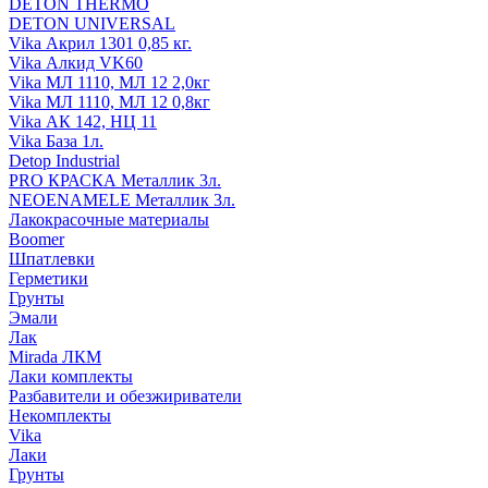
DETON THERMO
DETON UNIVERSAL
Vika Акрил 1301 0,85 кг.
Vika Алкид VK60
Vika МЛ 1110, МЛ 12 2,0кг
Vika МЛ 1110, МЛ 12 0,8кг
Vika АК 142, НЦ 11
Vika База 1л.
Detop Industrial
PRO КРАСКА Металлик 3л.
NEOENAMELE Металлик 3л.
Лакокрасочные материалы
Boomer
Шпатлевки
Герметики
Грунты
Эмали
Лак
Mirada ЛКМ
Лаки комплекты
Разбавители и обезжириватели
Некомплекты
Vika
Лаки
Грунты