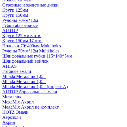
Отрезные и зачистные диски
Круги 125мм
Круги 150мм
Рулоны 70мм*12м
Губки абразивные
AUTOP
Круги 125 мм 8 отв.
Круги 150мм 17 отв.
Полоски 70*400мм Multi holes
Рулоны 70мм*12м Multi holes
Шлифовальные губки 115*140*5мм
Шлифовальный войлок
ATLAS
Готовые эмали
Mirada Металлик 1,0л.
Mirada Металлик 1,0л.
Mirada Металлик 1,0л. (индекс А)
AUTOP Аэрозольные эмали
Металлик
MegaMix Акрил
MegaMix Акрил не комплект
HOTZ Эмали
Аэрозоли
Акрил