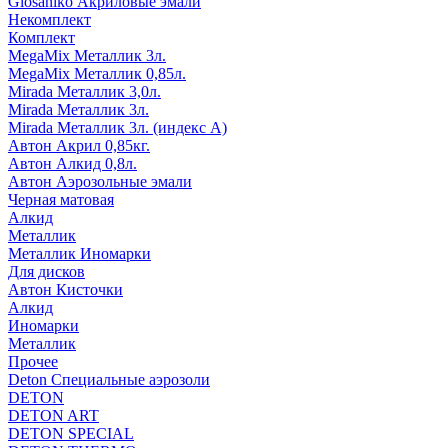
Glosaniko Акриловые эмали
Некомплект
Комплект
MegaMix Металлик 3л.
MegaMix Металлик 0,85л.
Mirada Металлик 3,0л.
Mirada Металлик 3л.
Mirada Металлик 3л. (индекс А)
Автон Акрил 0,85кг.
Автон Алкид 0,8л.
Автон Аэрозольные эмали
Черная матовая
Алкид
Металлик
Металлик Иномарки
Для дисков
Автон Кисточки
Алкид
Иномарки
Металлик
Прочее
Deton Специальные аэрозоли
DETON
DETON ART
DETON SPECIAL