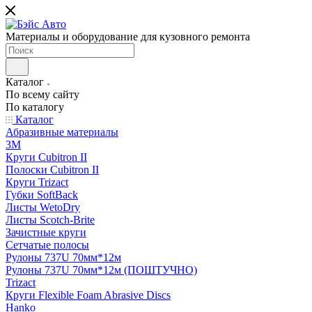
Материалы и оборудование для кузовного ремонта
Каталог
По всему сайту
По каталогу
Каталог
Абразивные материалы
3M
Круги Cubitron II
Полоски Cubitron II
Круги Trizact
Губки SoftBack
Листы WetoDry
Листы Scotch-Brite
Зачистные круги
Сетчатые полосы
Рулоны 737U 70мм*12м
Рулоны 737U 70мм*12м (ПОШТУЧНО)
Trizact
Круги Flexible Foam Abrasive Discs
Hanko