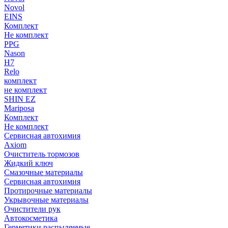
Novol
EINS
Комплект
Не комплект
PPG
Nason
H7
Relo
комплект
не комплект
SHIN EZ
Mariposa
Комплект
Не комплект
Сервисная автохимия
Axiom
Очиститель тормозов
Жидкий ключ
Смазочные материалы
Сервисная автохимия
Протирочные материалы
Укрывочные материалы
Очистители рук
Автокосметика
Герметики распыляемые