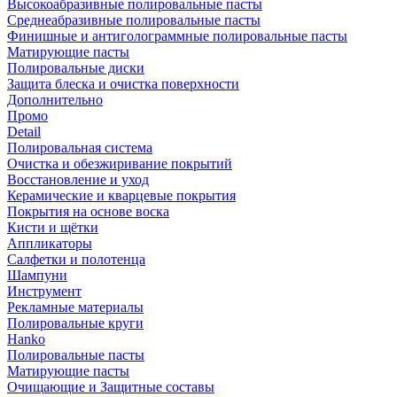
Высокоабразивные полировальные пасты
Среднеабразивные полировальные пасты
Финишные и антиголограммные полировальные пасты
Матирующие пасты
Полировальные диски
Защита блеска и очистка поверхности
Дополнительно
Промо
Detail
Полировальная система
Очистка и обезжиривание покрытий
Восстановление и уход
Керамические и кварцевые покрытия
Покрытия на основе воска
Кисти и щётки
Аппликаторы
Салфетки и полотенца
Шампуни
Инструмент
Рекламные материалы
Полировальные круги
Hanko
Полировальные пасты
Матирующие пасты
Очищающие и Защитные составы