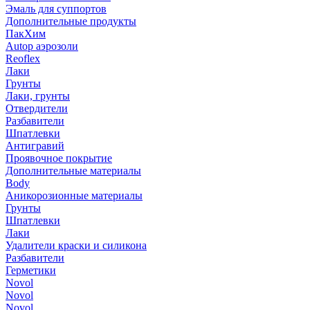
Эмаль для суппортов
Дополнительные продукты
ПакХим
Autop аэрозоли
Reoflex
Лаки
Грунты
Лаки, грунты
Отвердители
Разбавители
Шпатлевки
Антигравий
Проявочное покрытие
Дополнительные материалы
Body
Аникорозионные материалы
Грунты
Шпатлевки
Лаки
Удалители краски и силикона
Разбавители
Герметики
Novol
Novol
Novol