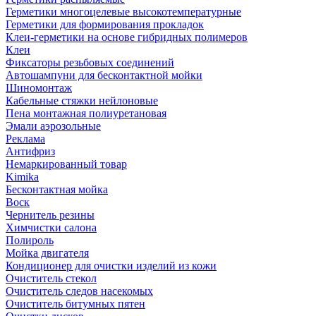
Герметики многоцелевые высокотемпературные
Герметики для формирования прокладок
Клеи-герметики на основе гибридных полимеров
Клеи
Фиксаторы резьбовых соединений
Автошампуни для бесконтактной мойки
Шиномонтаж
Кабельные стяжки нейлоновые
Пена монтажная полиуретановая
Эмали аэрозольные
Реклама
Антифриз
Немаркированный товар
Kimika
Бесконтактная мойка
Воск
Чернитель резины
Химчистки салона
Полироль
Мойка двигателя
Кондиционер для очистки изделий из кожи
Очиститель стекол
Очиститель следов насекомых
Очиститель битумных пятен