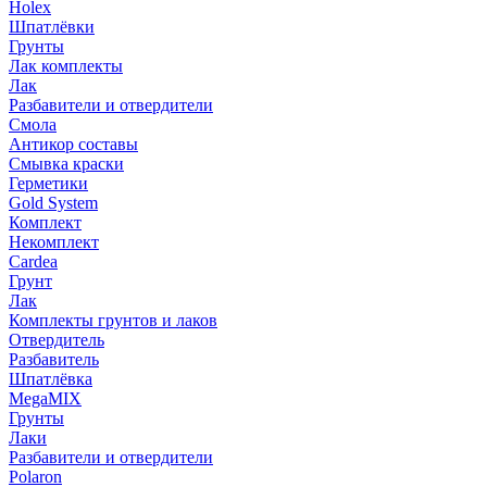
Holex
Шпатлёвки
Грунты
Лак комплекты
Лак
Разбавители и отвердители
Смола
Антикор составы
Смывка краски
Герметики
Gold System
Комплект
Некомплект
Cardea
Грунт
Лак
Комплекты грунтов и лаков
Отвердитель
Разбавитель
Шпатлёвка
MegaMIX
Грунты
Лаки
Разбавители и отвердители
Polaron