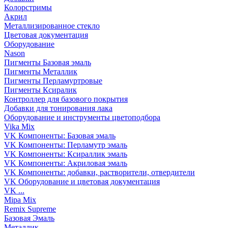
Колорстримы
Акрил
Металлизированное стекло
Цветовая документация
Оборудование
Nason
Пигменты Базовая эмаль
Пигменты Металлик
Пигменты Перламуртровые
Пигменты Ксиралик
Контроллер для базового покрытия
Добавки для тонирования лака
Оборудование и инструменты цветоподбора
Vika Mix
VK Компоненты: Базовая эмаль
VK Компоненты: Перламутр эмаль
VK Компоненты: Ксираллик эмаль
VK Компоненты: Акриловая эмаль
VK Компоненты: добавки, растворители, отвердители
VK Оборудование и цветовая документация
VK ...
Mipa Mix
Remix Supreme
Базовая Эмаль
Металлик