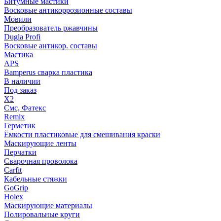
Битумные мастики
Восковые антикоррозионные составы
Мовили
Преобразователь ржавчины
Dugla Profi
Восковые антикор. составы
Мастика
APS
Bamperus сварка пластика
В наличии
Под заказ
X2
Смс, Фатекс
Remix
Герметик
Ёмкости пластиковые для смешивания краски
Маскирующие ленты
Перчатки
Сварочная проволока
Carfit
Кабельные стяжки
GoGrip
Holex
Маскирующие материалы
Полировальные круги