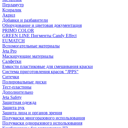
Перламутр
Ксиралик
Акрил
Добавки и разбавители
Оборудование и цветовая документация
PRIMO COLOR
GREEN LINE Пигменты Candy Effect
EUMATCH
Вспомогательные материалы
Jeta Pro
Маскирующие материалы
Салфетки
Емкости пластиковые для смешивания краски
Система приготовления красок "JPPS"
Ситечки
Полировальные диски
Тест-пластины
Дополнительно
Jeta Safety
Защитная одежда
Защита рук
Защита лица и органов зрения
Полумаски многоразового использования
Полумаски одноразового использования