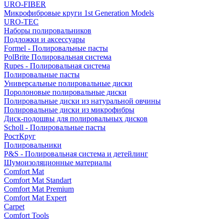
URO-FIBER
Микрофибровые круги 1st Generation Models
URO-TEC
Наборы полировальников
Подложки и аксессуары
Formel - Полировальные пасты
PolBrite Полировальная система
Rupes - Полировальная система
Полировальные пасты
Универсальные полировальные диски
Поролоновые полировальные диски
Полировальные диски из натуральной овчины
Полировальные диски из микрофибры
Диск-подошвы для полировальных дисков
Scholl - Полировальные пасты
РостКруг
Полировальники
P&S - Полировальная система и детейлинг
Шумоизоляционные материалы
Comfort Mat
Comfort Mat Standart
Comfort Mat Premium
Comfort Mat Expert
Carpet
Comfort Tools