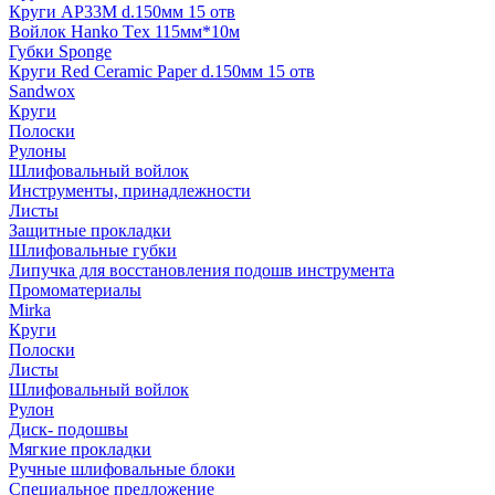
Круги AP33M d.150мм 15 отв
Войлок Hanko Tех 115мм*10м
Губки Sponge
Круги Red Ceramic Paper d.150мм 15 отв
Sandwox
Круги
Полоски
Рулоны
Шлифовальный войлок
Инструменты, принадлежности
Листы
Защитные прокладки
Шлифовальные губки
Липучка для восстановления подошв инструмента
Промоматериалы
Mirka
Круги
Полоски
Листы
Шлифовальный войлок
Рулон
Диск- подошвы
Мягкие прокладки
Ручные шлифовальные блоки
Специальное предложение