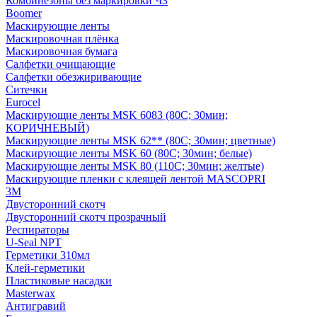
Комбинезоны без маркировки ЧЗ
Boomer
Маскирующие ленты
Маскировочная плёнка
Маскировочная бумага
Салфетки очищающие
Салфетки обезжиривающие
Ситечки
Euroсel
Маскирующие ленты MSK 6083 (80С; 30мин;
КОРИЧНЕВЫЙ)
Маскирующие ленты MSK 62** (80С; 30мин; цветные)
Маскирующие ленты MSK 60 (80С; 30мин; белые)
Маскирующие ленты MSK 80 (110С; 30мин; желтые)
Маскирующие пленки с клеящей лентой MASCOPRI
3M
Двусторонний скотч
Двусторонний скотч прозрачный
Респираторы
U-Seal NPT
Герметики 310мл
Клей-герметики
Пластиковые насадки
Masterwax
Антигравий