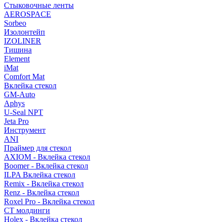
Стыковочные ленты
AEROSPACE
Sorbeo
Изолонтейп
IZOLINER
Тишина
Element
iMat
Comfort Mat
Вклейка стекол
GM-Auto
Aphys
U-Seal NPT
Jeta Pro
Инструмент
ANI
Праймер для стекол
AXIOM - Вклейка стекол
Boomer - Вклейка стекол
ILPA Вклейка стекол
Remix - Вклейка стекол
Renz - Вклейка стекол
Roxel Pro - Вклейка стекол
СТ молдинги
Holex - Вклейка стекол