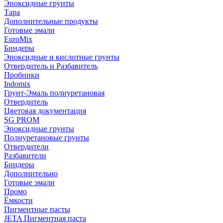
Эпоксидные грунты
Тара
Дополнительные продукты
Готовые эмали
EuroMix
Биндеры
Эпоксидные и кислотные грунты
Отвердитель и Разбавитель
Пробники
Indomix
Грунт-Эмаль полиуретановая
Отвердитель
Цветовая документация
SG PROM
Эпоксидные грунты
Полиуретановые грунты
Отвердители
Разбавители
Биндеры
Дополнительно
Готовые эмали
Промо
Ёмкости
Пигментные пасты
JETA Пигментная паста