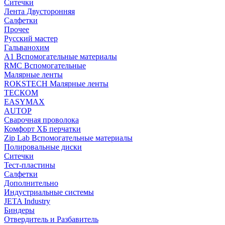
Ситечки
Лента Двусторонняя
Салфетки
Прочее
Русский мастер
Гальванохим
А1 Вспомогательные материалы
RMC Вспомогательные
Малярные ленты
ROKSTECH Малярные ленты
ТЕСКОМ
EASYMAX
AUTOP
Сварочная проволока
Комфорт ХБ перчатки
Zip Lab Вспомогательные материалы
Полировальные диски
Ситечки
Тест-пластины
Салфетки
Дополнительно
Индустриальные системы
JETA Industry
Биндеры
Отвердитель и Разбавитель