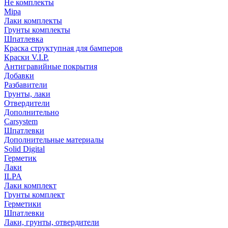
Не комплекты
Mipa
Лаки комплекты
Грунты комплекты
Шпатлевка
Краска структупная для бамперов
Краски V.I.P.
Антигравийные покрытия
Добавки
Разбавители
Грунты, лаки
Отвердители
Дополнительно
Carsystem
Шпатлевки
Дополнительные материалы
Solid Digital
Герметик
Лаки
ILPA
Лаки комплект
Грунты комплект
Герметики
Шпатлевки
Лаки, грунты, отвердители