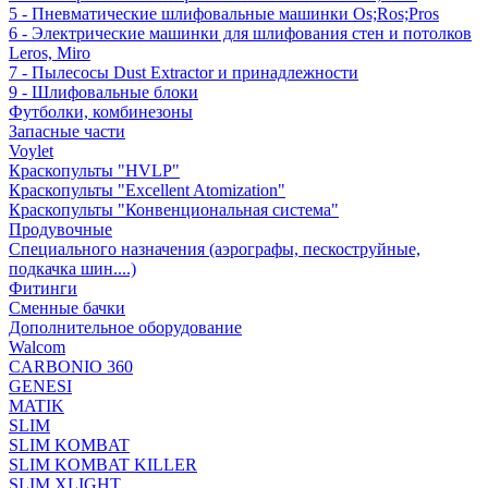
5 - Пневматические шлифовальные машинки Os;Ros;Pros
6 - Электрические машинки для шлифования стен и потолков
Leros, Miro
7 - Пылесосы Dust Extractor и принадлежности
9 - Шлифовальные блоки
Футболки, комбинезоны
Запасные части
Voylet
Краскопульты "HVLP"
Краскопульты "Excellent Atomization"
Краскопульты "Конвенциональная система"
Продувочные
Специального назначения (аэрографы, пескоструйные,
подкачка шин....)
Фитинги
Сменные бачки
Дополнительное оборудование
Walcom
CARBONIO 360
GENESI
MATIK
SLIM
SLIM KOMBAT
SLIM KOMBAT KILLER
SLIM XLIGHT