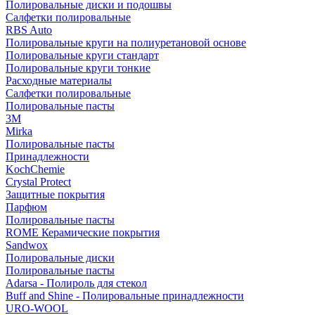
Полировальные диски и подошвы
Салфетки полировальные
RBS Auto
Полировальные круги на полиуретановой основе
Полировальные круги стандарт
Полировальные круги тонкие
Расходные материалы
Салфетки полировальные
Полировальные пасты
3М
Mirka
Полировальные пасты
Принадлежности
KochChemie
Crystal Protect
Защитные покрытия
Парфюм
Полировальные пасты
ROME Керамические покрытия
Sandwox
Полировальные диски
Полировальные пасты
Adarsa - Полироль для стекол
Buff and Shine - Полировальные принадлежности
URO-WOOL