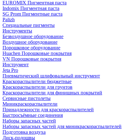
EUROMIX Пигментная паста
Indomix Пигментная паста
SG Prom Пигментные паста
Palizh
Специальные пигменты
Инструменты
Безвоздушное оборудование
Воздушное оборудование
Порошковое оборудование
Huachen Порошковые покрытия
VN Порошковые покрытия
Инструмент
Jeta Pro
Пневматический шлифовальный инструмент
Краскораспылители бюджетные
Краскораспылители для грунтов
Краскораспылители для финишных покрытий
Сервисные пистолеты
Миникраскораспылители
Принадлежности для краскораспылителей
Быстросъёмные соединения
Наборы запасных частей
Наборы запасных частей для миникраскораспылителей
Подготовка воздуха
Диск-подошвы