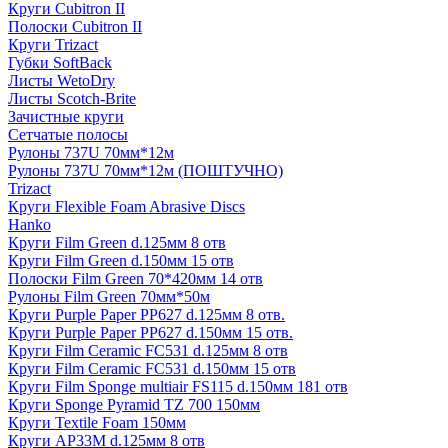
Круги Cubitron II
Полоски Cubitron II
Круги Trizact
Губки SoftBack
Листы WetoDry
Листы Scotch-Brite
Зачистные круги
Сетчатые полосы
Рулоны 737U 70мм*12м
Рулоны 737U 70мм*12м (ПОШТУЧНО)
Trizact
Круги Flexible Foam Abrasive Discs
Hanko
Круги Film Green d.125мм 8 отв
Круги Film Green d.150мм 15 отв
Полоски Film Green 70*420мм 14 отв
Рулоны Film Green 70мм*50м
Круги Purple Paper PP627 d.125мм 8 отв.
Круги Purple Paper PP627 d.150мм 15 отв.
Круги Film Ceramic FC531 d.125мм 8 отв
Круги Film Ceramic FC531 d.150мм 15 отв
Круги Film Sponge multiair FS115 d.150мм 181 отв
Круги Sponge Pyramid TZ 700 150мм
Круги Textile Foam 150мм
Круги AP33M d.125мм 8 отв