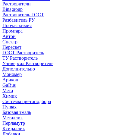
Растворители
Binagroup
Растворитель ГОСТ
Разбавитель РУ
Прочая химия
Промтара
Автон
Спектр
Пересвет
ГОСТ Растворитель
ТУ Растворитель
Универсал Растворитель
Дополнительно
Мономер
Арикон
GaRus
Мета
Химик
Системы цветоподбора
Hymax
Базовая эмаль
Металлик
Перламутр
Ксираллик
Добавки