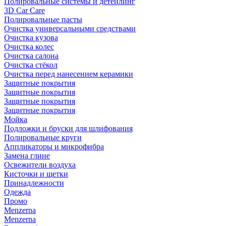
Полировальные системы и детейлинг
3D Car Care
Полировальные пасты
Очистка универсальными средствами
Очистка кузова
Очистка колес
Очистка салона
Очистка стёкол
Очистка перед нанесением керамики
Защитные покрытия
Защитные покрытия
Защитные покрытия
Защитные покрытия
Мойка
Подложки и бруски для шлифования
Полировальные круги
Аппликаторы и микрофибра
Замена глине
Освежители воздуха
Кисточки и щетки
Принадлежности
Одежда
Промо
Menzerna
Menzerna