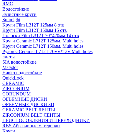
RMC
Водостойкие
Зачистные круги
Sunmight
Круги Film L312T 125мм 8 отв
Круги Film L312T 150мм 15 отв
Полоски Film L312T 70*420мм 14 отв
Круги Ceramic L712T 125мм. Multi holes
Круги Ceramic L712T 150мм. Multi holes
Рулоны Ceramic L712T 70мм*12м Multi holes
листы
SIA водостойкие
Matador
Hanko водостойкие
QuickLock
CERAMIC
ZIRCONIUM
СORUNDUM
ОБЪЕМНЫЕ ДИСКИ
ОБЪЕМНЫЕ ДИСКИ 3D
CERAMIC BELT ЛЕНТЫ
ZIRCONIUM BELT ЛЕНТЫ
ПРИСПОСОБЛЕНИЯ И ПЕРЕХОДНИКИ
RBS Абразивные материалы
Круги