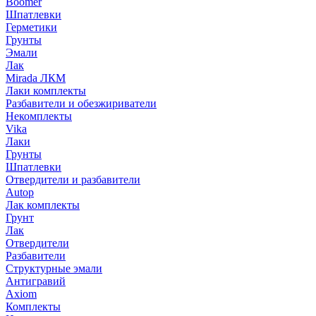
Boomer
Шпатлевки
Герметики
Грунты
Эмали
Лак
Mirada ЛКМ
Лаки комплекты
Разбавители и обезжириватели
Некомплекты
Vika
Лаки
Грунты
Шпатлевки
Отвердители и разбавители
Autop
Лак комплекты
Грунт
Лак
Отвердители
Разбавители
Структурные эмали
Антигравий
Axiom
Комплекты