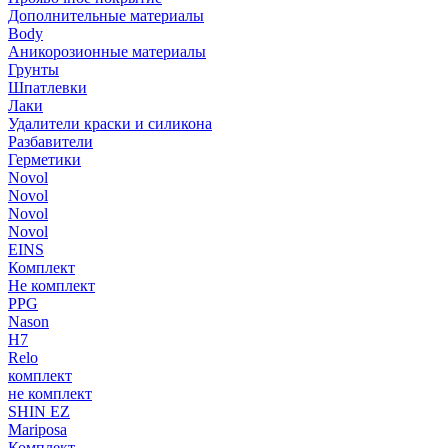
Дополнительные материалы
Body
Аникорозионные материалы
Грунты
Шпатлевки
Лаки
Удалители краски и силикона
Разбавители
Герметики
Novol
Novol
Novol
Novol
EINS
Комплект
Не комплект
PPG
Nason
H7
Relo
комплект
не комплект
SHIN EZ
Mariposa
Комплект