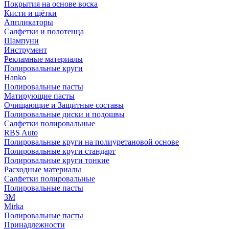
Покрытия на основе воска
Кисти и щётки
Аппликаторы
Салфетки и полотенца
Шампуни
Инструмент
Рекламные материалы
Полировальные круги
Hanko
Полировальные пасты
Матирующие пасты
Очищающие и Защитные составы
Полировальные диски и подошвы
Салфетки полировальные
RBS Auto
Полировальные круги на полиуретановой основе
Полировальные круги стандарт
Полировальные круги тонкие
Расходные материалы
Салфетки полировальные
Полировальные пасты
3М
Mirka
Полировальные пасты
Принадлежности