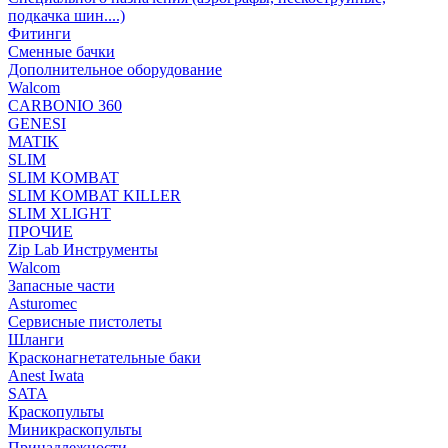
подкачка шин....)
Фитинги
Сменные бачки
Дополнительное оборудование
Walcom
CARBONIO 360
GENESI
MATIK
SLIM
SLIM KOMBAT
SLIM KOMBAT KILLER
SLIM XLIGHT
ПРОЧИЕ
Zip Lab Инструменты
Walсom
Запасные части
Asturomec
Сервисные пистолеты
Шланги
Красконагнетательные баки
Anest Iwata
SATA
Краскопульты
Миникраскопульты
Принадлежности