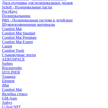
Диск-подошвы для полировальных дисков
Scholl - Полировальные пасты
РостКруг
Полировальники
P&S - Полировальная система и детейлинг
Шумоизоляционные материалы
Comfort Mat
Comfort Mat Standart
Comfort Mat Premium
Comfort Mat Expert
Carpet
Comfort Tools
Стыковочные ленты
AEROSPACE
Sorbeo
Изолонтейп
IZOLINER
Тишина
Element
iMat
Comfort Mat
Вклейка стекол
GM-Auto
Aphys
U-Seal NPT