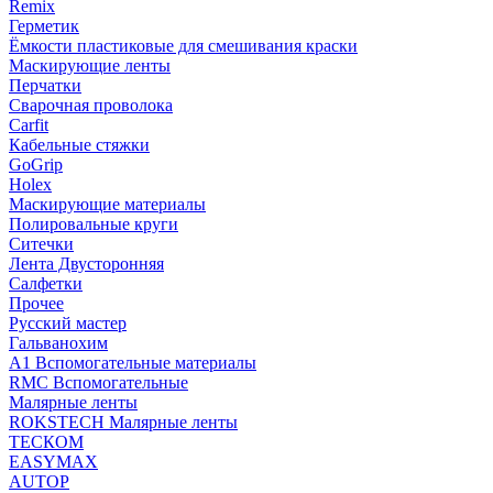
Remix
Герметик
Ёмкости пластиковые для смешивания краски
Маскирующие ленты
Перчатки
Сварочная проволока
Carfit
Кабельные стяжки
GoGrip
Holex
Маскирующие материалы
Полировальные круги
Ситечки
Лента Двусторонняя
Салфетки
Прочее
Русский мастер
Гальванохим
А1 Вспомогательные материалы
RMC Вспомогательные
Малярные ленты
ROKSTECH Малярные ленты
ТЕСКОМ
EASYMAX
AUTOP