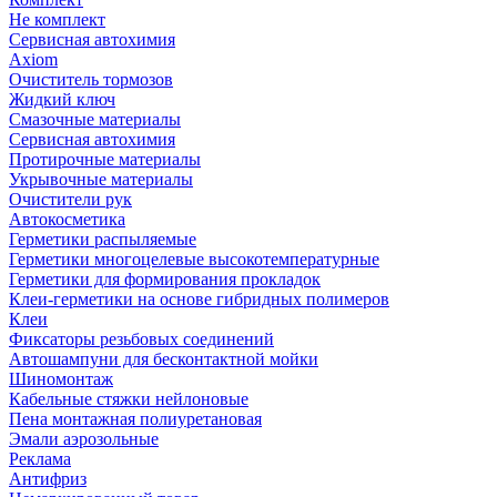
Не комплект
Сервисная автохимия
Axiom
Очиститель тормозов
Жидкий ключ
Смазочные материалы
Сервисная автохимия
Протирочные материалы
Укрывочные материалы
Очистители рук
Автокосметика
Герметики распыляемые
Герметики многоцелевые высокотемпературные
Герметики для формирования прокладок
Клеи-герметики на основе гибридных полимеров
Клеи
Фиксаторы резьбовых соединений
Автошампуни для бесконтактной мойки
Шиномонтаж
Кабельные стяжки нейлоновые
Пена монтажная полиуретановая
Эмали аэрозольные
Реклама
Антифриз