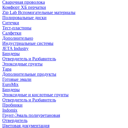
Сварочная проволока
Комфорт ХБ перчатки
Zip Lab Вспомогательные материалы
Полировальные диски
Ситечки
Тест-пластины
Салфетки
Дополнительно
Индустриальные системы
JETA Industry
Биндеры
Отвердитель и Разбавитель
Эпоксидные грунты
Тара
Дополнительные продукты
Готовые эмали
EuroMix
Биндеры
Эпоксидные и кислотные грунты
Отвердитель и Разбавитель
Пробники
Indomix
Грунт-Эмаль полиуретановая
Отвердитель
Цветовая документация