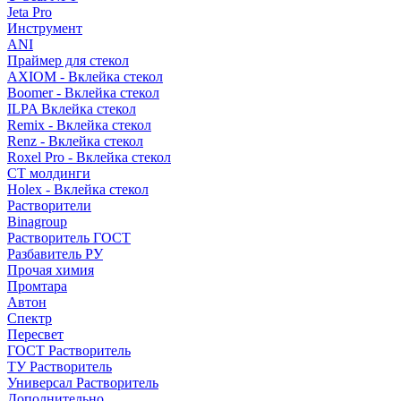
Jeta Pro
Инструмент
ANI
Праймер для стекол
AXIOM - Вклейка стекол
Boomer - Вклейка стекол
ILPA Вклейка стекол
Remix - Вклейка стекол
Renz - Вклейка стекол
Roxel Pro - Вклейка стекол
СТ молдинги
Holex - Вклейка стекол
Растворители
Binagroup
Растворитель ГОСТ
Разбавитель РУ
Прочая химия
Промтара
Автон
Спектр
Пересвет
ГОСТ Растворитель
ТУ Растворитель
Универсал Растворитель
Дополнительно