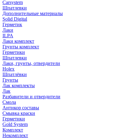
Carsystem
Шпатлевки
Дополнительные материалы
Solid Digital
Герметик
Лаки
ILPA
Лаки комплект
Грунты комплект
Герметики
Шпатлевки
Лаки, грунты, отвердители
Holex
Шпатлёвки
Грунты
Лак комплекты
Лак
Разбавители и отвердители
Смола
Антикор составы
Смывка краски
Герметики
Gold System
Комплект
Некомплект