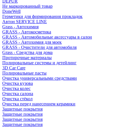
DEPUR
Не маркированный товар
DoneWell
Герметики для формирования прокладок
Автон SERVICE LINE
Grass - Автохимия
GRASS - Автокосметика
GRASS - Автомобильные аксессуары в салон
GRASS - Автохимия для моек
GRASS - Очистители для автомобиля
Grass - Средства для дома
Протирочные материалы
Полировальные системы и детейлинг
3D Car Care
Полировальные пасты
Очистка универсальными средствами
Очистка кузова
Очистка колес
Очистка салона
Очистка стёкол
Очистка перед нанесением керамики
Защитные покрытия
Защитные покрытия
Защитные покрытия
Защитные покрытия