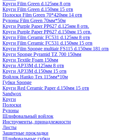
Круги Film Green d.125мм 8 отв
Круги Film Green d.150мм 15 отв
Полоски Film Green 70*420мм 14 отв
Рулоны Film Green 70мм*50м
Круги Purple Paper PP627 d.125мм 8 отв.
Круги Purple Paper PP627 d.150мм 15 отв.
Круги Film Ceramic FC531 d.125мм 8 отв
Круги Film Ceramic FC531 d.150мм 15 отв
Круги Film Sponge multiair FS115 d.150мм 181 отв
Круги Sponge Pyramid TZ 700 150мм
Круги Textile Foam 150мм
Круги AP33M d.125мм 8 отв
Круги AP33M d.150мм 15 отв
Войлок Hanko Tех 115мм*10м
Губки Sponge
Круги Red Ceramic Paper d.150мм 15 отв
Sandwox
Круги
Полоски
Рулоны
Шлифовальный войлок
Инструменты, принадлежности
Листы
Защитные прокладки
Шлифовальные губки