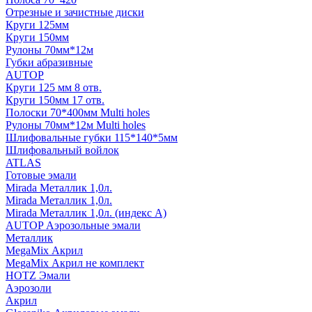
Отрезные и зачистные диски
Круги 125мм
Круги 150мм
Рулоны 70мм*12м
Губки абразивные
AUTOP
Круги 125 мм 8 отв.
Круги 150мм 17 отв.
Полоски 70*400мм Multi holes
Рулоны 70мм*12м Multi holes
Шлифовальные губки 115*140*5мм
Шлифовальный войлок
ATLAS
Готовые эмали
Mirada Металлик 1,0л.
Mirada Металлик 1,0л.
Mirada Металлик 1,0л. (индекс А)
AUTOP Аэрозольные эмали
Металлик
MegaMix Акрил
MegaMix Акрил не комплект
HOTZ Эмали
Аэрозоли
Акрил