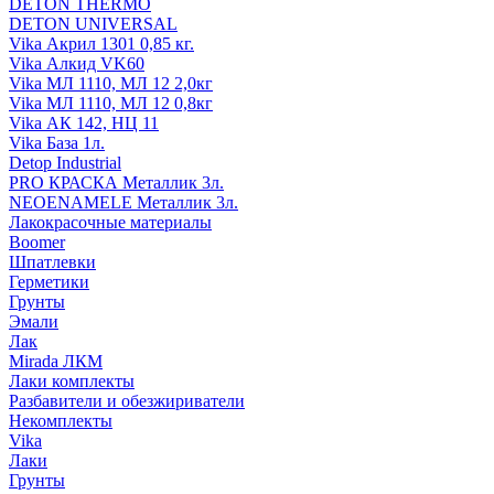
DETON THERMO
DETON UNIVERSAL
Vika Акрил 1301 0,85 кг.
Vika Алкид VK60
Vika МЛ 1110, МЛ 12 2,0кг
Vika МЛ 1110, МЛ 12 0,8кг
Vika АК 142, НЦ 11
Vika База 1л.
Detop Industrial
PRO КРАСКА Металлик 3л.
NEOENAMELE Металлик 3л.
Лакокрасочные материалы
Boomer
Шпатлевки
Герметики
Грунты
Эмали
Лак
Mirada ЛКМ
Лаки комплекты
Разбавители и обезжириватели
Некомплекты
Vika
Лаки
Грунты