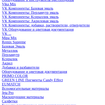
Vika Mix
VK Компоненты: Базовая эмаль
VK Компоненты: Перламутр эмаль
VK Компоненты: Ксираллик эмаль
VK Компоненты: Акриловая эмаль
VK Компоненты: добавки, растворители, отвердители
VK Оборудование и цветовая документация
VK ...
Mipa Mix
Remix Supreme
Базовая Эмаль
Металлик
Перламутр
Ксиралик
Акрил
Добавки и разбавители
Оборудование и цветовая документация
PRIMO COLOR
GREEN LINE Пигменты Candy Effect
EUMATCH
Вспомогательные материалы
Jeta Pro
Маскирующие материалы
Салфетки