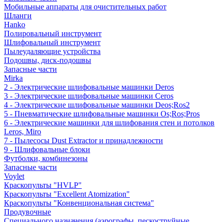
Мобильные аппараты для очистительных работ
Шланги
Hanko
Полировальный инструмент
Шлифовальный инструмент
Пылеудаляющие устройства
Подошвы, диск-подошвы
Запасные части
Mirka
2 - Электрические шлифовальные машинки Deros
3 - Электрические шлифовальные машинки Ceros
4 - Электрические шлифовальные машинки Deos;Ros2
5 - Пневматические шлифовальные машинки Os;Ros;Pros
6 - Электрические машинки для шлифования стен и потолков
Leros, Miro
7 - Пылесосы Dust Extractor и принадлежности
9 - Шлифовальные блоки
Футболки, комбинезоны
Запасные части
Voylet
Краскопульты "HVLP"
Краскопульты "Excellent Atomization"
Краскопульты "Конвенциональная система"
Продувочные
Специального назначения (аэрографы, пескоструйные,