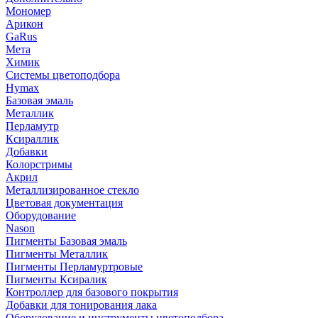
Мономер
Арикон
GaRus
Мета
Химик
Системы цветоподбора
Hymax
Базовая эмаль
Металлик
Перламутр
Ксираллик
Добавки
Колорстримы
Акрил
Металлизированное стекло
Цветовая документация
Оборудование
Nason
Пигменты Базовая эмаль
Пигменты Металлик
Пигменты Перламуртровые
Пигменты Ксиралик
Контроллер для базового покрытия
Добавки для тонирования лака
Оборудование и инструменты цветоподбора