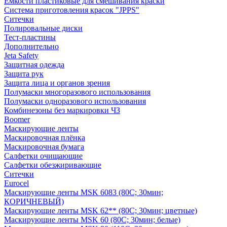
Емкости пластиковые для смешивания краски
Система приготовления красок "JPPS"
Ситечки
Полировальные диски
Тест-пластины
Дополнительно
Jeta Safety
Защитная одежда
Защита рук
Защита лица и органов зрения
Полумаски многоразового использования
Полумаски одноразового использования
Комбинезоны без маркировки ЧЗ
Boomer
Маскирующие ленты
Маскировочная плёнка
Маскировочная бумага
Салфетки очищающие
Салфетки обезжиривающие
Ситечки
Euroсel
Маскирующие ленты MSK 6083 (80С; 30мин;
КОРИЧНЕВЫЙ)
Маскирующие ленты MSK 62** (80С; 30мин; цветные)
Маскирующие ленты MSK 60 (80С; 30мин; белые)