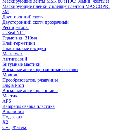
Маскирующие ленты MSK 80 (110С; 30мин; желтые)
Маскирующие пленки с клеящей лентой MASCOPRI
3M
Двусторонний скотч
Двусторонний скотч прозрачный
Респираторы
U-Seal NPT
Герметики 310мл
Клей-герметики
Пластиковые насадки
Masterwax
Антигравий
Битумные мастики
Восковые антикоррозионные составы
Мовили
Преобразователь ржавчины
Dugla Profi
Восковые антикор. составы
Мастика
APS
Bamperus сварка пластика
В наличии
Под заказ
X2
Смс, Фатекс