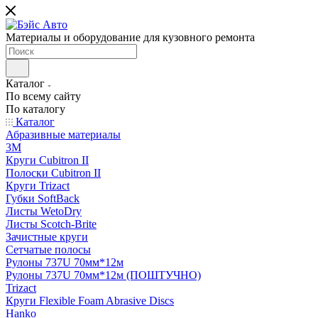
Материалы и оборудование для кузовного ремонта
Каталог
По всему сайту
По каталогу
Каталог
Абразивные материалы
3M
Круги Cubitron II
Полоски Cubitron II
Круги Trizact
Губки SoftBack
Листы WetoDry
Листы Scotch-Brite
Зачистные круги
Сетчатые полосы
Рулоны 737U 70мм*12м
Рулоны 737U 70мм*12м (ПОШТУЧНО)
Trizact
Круги Flexible Foam Abrasive Discs
Hanko