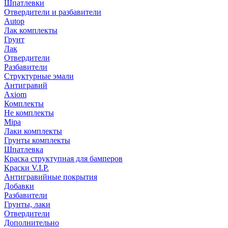
Шпатлевки
Отвердители и разбавители
Autop
Лак комплекты
Грунт
Лак
Отвердители
Разбавители
Структурные эмали
Антигравий
Axiom
Комплекты
Не комплекты
Mipa
Лаки комплекты
Грунты комплекты
Шпатлевка
Краска структупная для бамперов
Краски V.I.P.
Антигравийные покрытия
Добавки
Разбавители
Грунты, лаки
Отвердители
Дополнительно