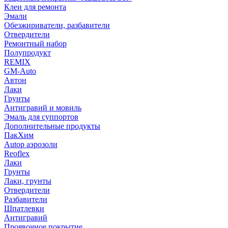
Клеи для ремонта
Эмали
Обезжириватели, разбавители
Отвердители
Ремонтный набор
Полупродукт
REMIX
GM-Auto
Автон
Лаки
Грунты
Антигравий и мовиль
Эмаль для суппортов
Дополнительные продукты
ПакХим
Autop аэрозоли
Reoflex
Лаки
Грунты
Лаки, грунты
Отвердители
Разбавители
Шпатлевки
Антигравий
Проявочное покрытие