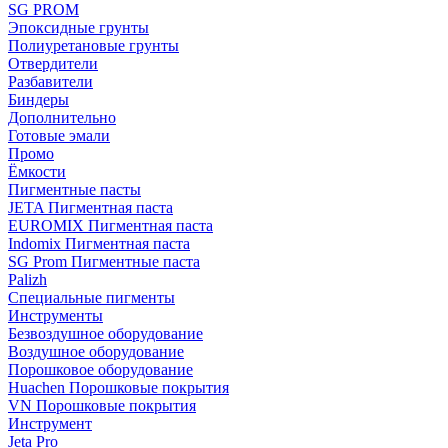
SG PROM
Эпоксидные грунты
Полиуретановые грунты
Отвердители
Разбавители
Биндеры
Дополнительно
Готовые эмали
Промо
Ёмкости
Пигментные пасты
JETA Пигментная паста
EUROMIX Пигментная паста
Indomix Пигментная паста
SG Prom Пигментные паста
Palizh
Специальные пигменты
Инструменты
Безвоздушное оборудование
Воздушное оборудование
Порошковое оборудование
Huachen Порошковые покрытия
VN Порошковые покрытия
Инструмент
Jeta Pro