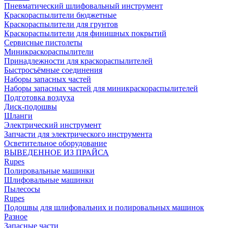
Пневматический шлифовальный инструмент
Краскораспылители бюджетные
Краскораспылители для грунтов
Краскораспылители для финишных покрытий
Сервисные пистолеты
Миникраскораспылители
Принадлежности для краскораспылителей
Быстросъёмные соединения
Наборы запасных частей
Наборы запасных частей для миникраскораспылителей
Подготовка воздуха
Диск-подошвы
Шланги
Электрический инструмент
Запчасти для электрического инструмента
Осветительное оборудование
ВЫВЕДЕННОЕ ИЗ ПРАЙСА
Rupes
Полировальные машинки
Шлифовальные машинки
Пылесосы
Rupes
Подошвы для шлифовальних и полировальных машинок
Разное
Запасные части