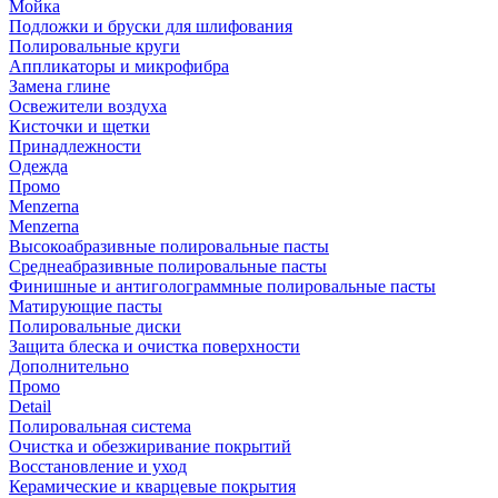
Мойка
Подложки и бруски для шлифования
Полировальные круги
Аппликаторы и микрофибра
Замена глине
Освежители воздуха
Кисточки и щетки
Принадлежности
Одежда
Промо
Menzerna
Menzerna
Высокоабразивные полировальные пасты
Среднеабразивные полировальные пасты
Финишные и антиголограммные полировальные пасты
Матирующие пасты
Полировальные диски
Защита блеска и очистка поверхности
Дополнительно
Промо
Detail
Полировальная система
Очистка и обезжиривание покрытий
Восстановление и уход
Керамические и кварцевые покрытия