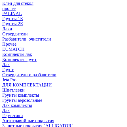
Клей для стекол
прочее
PALINAL
Грунты 1К
Грунты 2К
Лаки
Отвердители
Разбавители, очистители
Прочее
EUMATCH
Комплекты лак
Комплекты грунт
Лак
Грунт
Отвердители и разбавители
Jeta Pro
ДЛЯ КОМПЛЕКТАЦИИ
Шпатлевки
Грунты комплекты
Грунты аэрозольные
Лак комплекты
Лак
Герметики
Антигравийные покрытия
Защитные покрытия "ALLIGATOR"