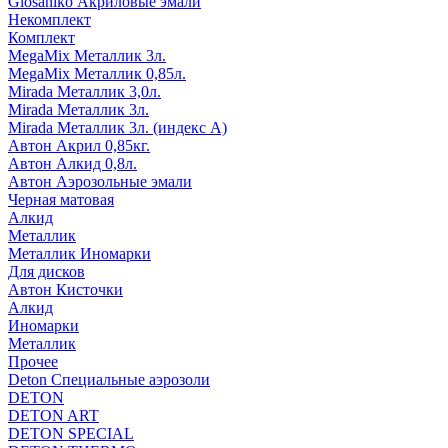
Glosaniko Акриловые эмали
Некомплект
Комплект
MegaMix Металлик 3л.
MegaMix Металлик 0,85л.
Mirada Металлик 3,0л.
Mirada Металлик 3л.
Mirada Металлик 3л. (индекс А)
Автон Акрил 0,85кг.
Автон Алкид 0,8л.
Автон Аэрозольные эмали
Черная матовая
Алкид
Металлик
Металлик Иномарки
Для дисков
Автон Кисточки
Алкид
Иномарки
Металлик
Прочее
Deton Специальные аэрозоли
DETON
DETON ART
DETON SPECIAL