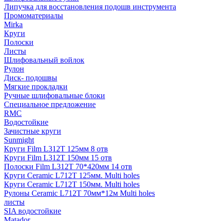
Липучка для восстановления подошв инструмента
Промоматериалы
Mirka
Круги
Полоски
Листы
Шлифовальный войлок
Рулон
Диск- подошвы
Мягкие прокладки
Ручные шлифовальные блоки
Специальное предложение
RMC
Водостойкие
Зачистные круги
Sunmight
Круги Film L312T 125мм 8 отв
Круги Film L312T 150мм 15 отв
Полоски Film L312T 70*420мм 14 отв
Круги Ceramic L712T 125мм. Multi holes
Круги Ceramic L712T 150мм. Multi holes
Рулоны Ceramic L712T 70мм*12м Multi holes
листы
SIA водостойкие
Matador