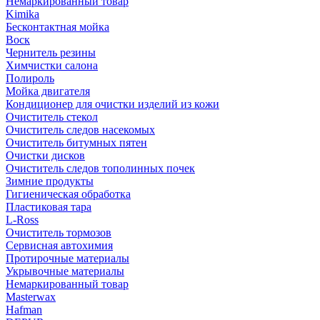
Немаркированный товар
Kimika
Бесконтактная мойка
Воск
Чернитель резины
Химчистки салона
Полироль
Мойка двигателя
Кондиционер для очистки изделий из кожи
Очиститель стекол
Очиститель следов насекомых
Очиститель битумных пятен
Очистки дисков
Очиститель следов тополинных почек
Зимние продукты
Гигиеническая обработка
Пластиковая тара
L-Ross
Очиститель тормозов
Сервисная автохимия
Протирочные материалы
Укрывочные материалы
Немаркированный товар
Masterwax
Hafman