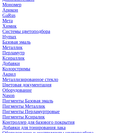
Мономер
Арикон
GaRus
Мета
Химик
Системы цветоподбора
Hymax
Базовая эмаль
Металлик
Перламутр
Ксираллик
Добавки
Колорстримы
Акрил
Металлизированное стекло
Цветовая документация
Оборудование
Nason
Пигменты Базовая эмаль
Пигменты Металлик
Пигменты Перламуртровые
Пигменты Ксиралик
Контроллер для базового покрытия
Добавки для тонирования лака
Оборудование и инструменты цветоподбора