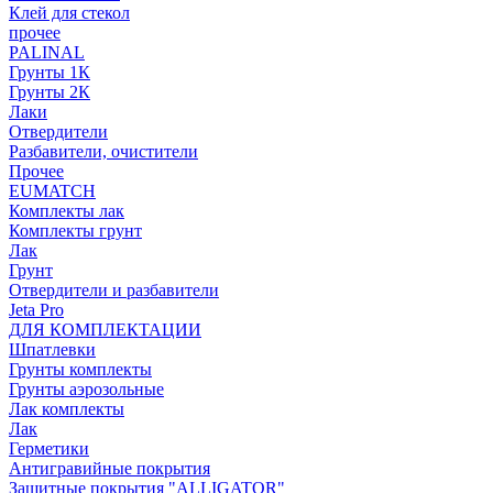
Клей для стекол
прочее
PALINAL
Грунты 1К
Грунты 2К
Лаки
Отвердители
Разбавители, очистители
Прочее
EUMATCH
Комплекты лак
Комплекты грунт
Лак
Грунт
Отвердители и разбавители
Jeta Pro
ДЛЯ КОМПЛЕКТАЦИИ
Шпатлевки
Грунты комплекты
Грунты аэрозольные
Лак комплекты
Лак
Герметики
Антигравийные покрытия
Защитные покрытия "ALLIGATOR"