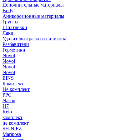
Дополнительные материалы
Body
Аникорозионные материалы
Грунты
Шпатлевки
Лаки
Удалители краски и силикона
Разбавители
Герметики
Novol
Novol
Novol
Novol
EINS
Комплект
Не комплект
PPG
Nason
H7
Relo
комплект
не комплект
SHIN EZ
Mariposa
Комплект