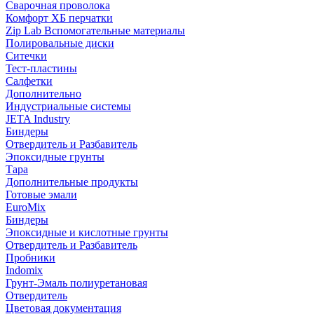
Сварочная проволока
Комфорт ХБ перчатки
Zip Lab Вспомогательные материалы
Полировальные диски
Ситечки
Тест-пластины
Салфетки
Дополнительно
Индустриальные системы
JETA Industry
Биндеры
Отвердитель и Разбавитель
Эпоксидные грунты
Тара
Дополнительные продукты
Готовые эмали
EuroMix
Биндеры
Эпоксидные и кислотные грунты
Отвердитель и Разбавитель
Пробники
Indomix
Грунт-Эмаль полиуретановая
Отвердитель
Цветовая документация