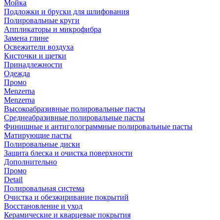
Мойка
Подложки и бруски для шлифования
Полировальные круги
Аппликаторы и микрофибра
Замена глине
Освежители воздуха
Кисточки и щетки
Принадлежности
Одежда
Промо
Menzerna
Menzerna
Высокоабразивные полировальные пасты
Среднеабразивные полировальные пасты
Финишные и антиголограммные полировальные пасты
Матирующие пасты
Полировальные диски
Защита блеска и очистка поверхности
Дополнительно
Промо
Detail
Полировальная система
Очистка и обезжиривание покрытий
Восстановление и уход
Керамические и кварцевые покрытия