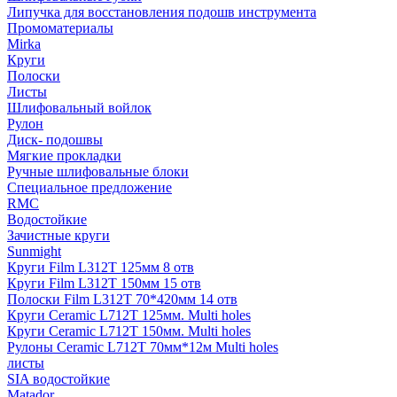
Липучка для восстановления подошв инструмента
Промоматериалы
Mirka
Круги
Полоски
Листы
Шлифовальный войлок
Рулон
Диск- подошвы
Мягкие прокладки
Ручные шлифовальные блоки
Специальное предложение
RMC
Водостойкие
Зачистные круги
Sunmight
Круги Film L312T 125мм 8 отв
Круги Film L312T 150мм 15 отв
Полоски Film L312T 70*420мм 14 отв
Круги Ceramic L712T 125мм. Multi holes
Круги Ceramic L712T 150мм. Multi holes
Рулоны Ceramic L712T 70мм*12м Multi holes
листы
SIA водостойкие
Matador