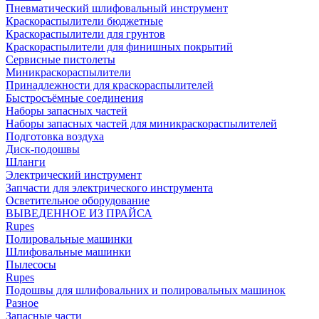
Пневматический шлифовальный инструмент
Краскораспылители бюджетные
Краскораспылители для грунтов
Краскораспылители для финишных покрытий
Сервисные пистолеты
Миникраскораспылители
Принадлежности для краскораспылителей
Быстросъёмные соединения
Наборы запасных частей
Наборы запасных частей для миникраскораспылителей
Подготовка воздуха
Диск-подошвы
Шланги
Электрический инструмент
Запчасти для электрического инструмента
Осветительное оборудование
ВЫВЕДЕННОЕ ИЗ ПРАЙСА
Rupes
Полировальные машинки
Шлифовальные машинки
Пылесосы
Rupes
Подошвы для шлифовальних и полировальных машинок
Разное
Запасные части