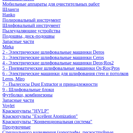
Мобильные аппараты для очистительных работ
Шланги
Hanko
Полировальный инструмент
Шлифовальный инструмент
Пылеудаляющие устройства
Подошвы, диск-подошвы
Запасные части
Mirka
2 - Электрические шлифовальные машинки Deros
3 - Электрические шлифовальные машинки Ceros
4 - Электрические шлифовальные машинки Deos;Ros2
5 - Пневматические шлифовальные машинки Os;Ros;Pros
6 - Электрические машинки для шлифования стен и потолков
Leros, Miro
7 - Пылесосы Dust Extractor и принадлежности
9 - Шлифовальные блоки
Футболки, комбинезоны
Запасные части
Voylet
Краскопульты "HVLP"
Краскопульты "Excellent Atomization"
Краскопульты "Конвенциональная система"
Продувочные
Специального назначения (аэрографы, пескоструйные,