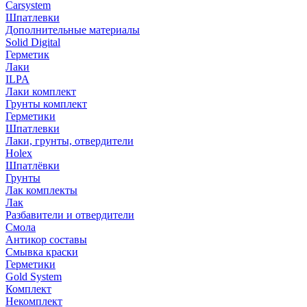
Carsystem
Шпатлевки
Дополнительные материалы
Solid Digital
Герметик
Лаки
ILPA
Лаки комплект
Грунты комплект
Герметики
Шпатлевки
Лаки, грунты, отвердители
Holex
Шпатлёвки
Грунты
Лак комплекты
Лак
Разбавители и отвердители
Смола
Антикор составы
Смывка краски
Герметики
Gold System
Комплект
Некомплект