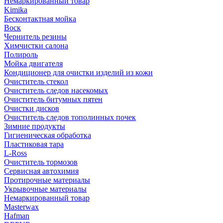
Немаркированный товар
Kimika
Бесконтактная мойка
Воск
Чернитель резины
Химчистки салона
Полироль
Мойка двигателя
Кондиционер для очистки изделий из кожи
Очиститель стекол
Очиститель следов насекомых
Очиститель битумных пятен
Очистки дисков
Очиститель следов тополинных почек
Зимние продукты
Гигиеническая обработка
Пластиковая тара
L-Ross
Очиститель тормозов
Сервисная автохимия
Протирочные материалы
Укрывочные материалы
Немаркированный товар
Masterwax
Hafman