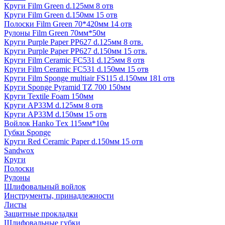
Круги Film Green d.125мм 8 отв
Круги Film Green d.150мм 15 отв
Полоски Film Green 70*420мм 14 отв
Рулоны Film Green 70мм*50м
Круги Purple Paper PP627 d.125мм 8 отв.
Круги Purple Paper PP627 d.150мм 15 отв.
Круги Film Ceramic FC531 d.125мм 8 отв
Круги Film Ceramic FC531 d.150мм 15 отв
Круги Film Sponge multiair FS115 d.150мм 181 отв
Круги Sponge Pyramid TZ 700 150мм
Круги Textile Foam 150мм
Круги AP33M d.125мм 8 отв
Круги AP33M d.150мм 15 отв
Войлок Hanko Tех 115мм*10м
Губки Sponge
Круги Red Ceramic Paper d.150мм 15 отв
Sandwox
Круги
Полоски
Рулоны
Шлифовальный войлок
Инструменты, принадлежности
Листы
Защитные прокладки
Шлифовальные губки