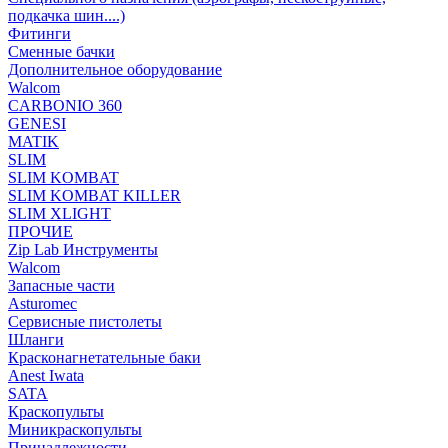
подкачка шин....)
Фитинги
Сменные бачки
Дополнительное оборудование
Walcom
CARBONIO 360
GENESI
MATIK
SLIM
SLIM KOMBAT
SLIM KOMBAT KILLER
SLIM XLIGHT
ПРОЧИЕ
Zip Lab Инструменты
Walсom
Запасные части
Asturomec
Сервисные пистолеты
Шланги
Красконагнетательные баки
Anest Iwata
SATA
Краскопульты
Миникраскопульты
Принадлежности