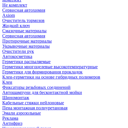
Не комплект
Сервисная автохимия
Axiom
Очиститель тормозов
Жидкий ключ
Смазочные материалы
Сервисная автохимия
Протирочные материалы
Укрывочные материалы
Очистители рук
Автокосметика
Герметики распыляемые
Герметики многоцелевые высокотемпературные
Герметики для формирования прокладок
Клеи-герметики на основе гибридных полимеров
Клеи
Фиксаторы резьбовых соединений
Автошампуни для бесконтактной мойки
Шиномонтаж
Кабельные стяжки нейлоновые
Пена монтажная полиуретановая
Эмали аэрозольные
Реклама
Антифриз