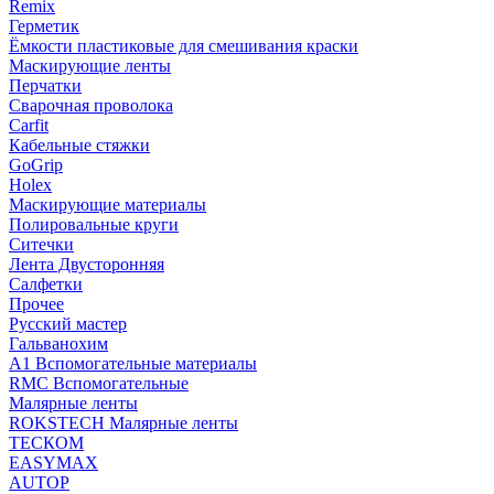
Remix
Герметик
Ёмкости пластиковые для смешивания краски
Маскирующие ленты
Перчатки
Сварочная проволока
Carfit
Кабельные стяжки
GoGrip
Holex
Маскирующие материалы
Полировальные круги
Ситечки
Лента Двусторонняя
Салфетки
Прочее
Русский мастер
Гальванохим
А1 Вспомогательные материалы
RMC Вспомогательные
Малярные ленты
ROKSTECH Малярные ленты
ТЕСКОМ
EASYMAX
AUTOP