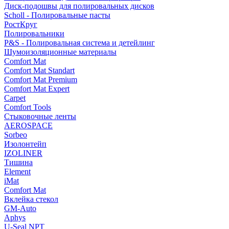
Диск-подошвы для полировальных дисков
Scholl - Полировальные пасты
РостКруг
Полировальники
P&S - Полировальная система и детейлинг
Шумоизоляционные материалы
Comfort Mat
Comfort Mat Standart
Comfort Mat Premium
Comfort Mat Expert
Carpet
Comfort Tools
Стыковочные ленты
AEROSPACE
Sorbeo
Изолонтейп
IZOLINER
Тишина
Element
iMat
Comfort Mat
Вклейка стекол
GM-Auto
Aphys
U-Seal NPT