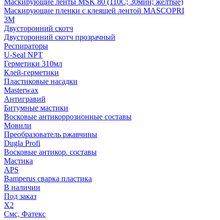
Маскирующие ленты MSK 80 (110С; 30мин; желтые)
Маскирующие пленки с клеящей лентой MASCOPRI
3M
Двусторонний скотч
Двусторонний скотч прозрачный
Респираторы
U-Seal NPT
Герметики 310мл
Клей-герметики
Пластиковые насадки
Masterwax
Антигравий
Битумные мастики
Восковые антикоррозионные составы
Мовили
Преобразователь ржавчины
Dugla Profi
Восковые антикор. составы
Мастика
APS
Bamperus сварка пластика
В наличии
Под заказ
X2
Смс, Фатекс