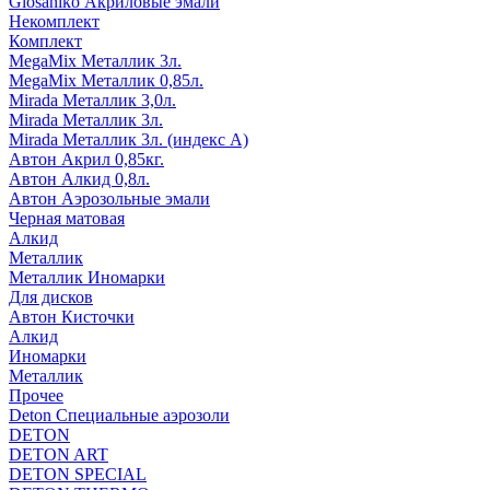
Glosaniko Акриловые эмали
Некомплект
Комплект
MegaMix Металлик 3л.
MegaMix Металлик 0,85л.
Mirada Металлик 3,0л.
Mirada Металлик 3л.
Mirada Металлик 3л. (индекс А)
Автон Акрил 0,85кг.
Автон Алкид 0,8л.
Автон Аэрозольные эмали
Черная матовая
Алкид
Металлик
Металлик Иномарки
Для дисков
Автон Кисточки
Алкид
Иномарки
Металлик
Прочее
Deton Специальные аэрозоли
DETON
DETON ART
DETON SPECIAL