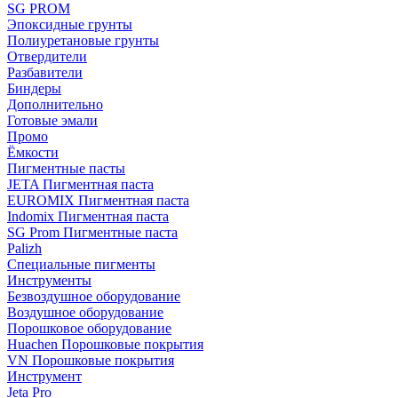
SG PROM
Эпоксидные грунты
Полиуретановые грунты
Отвердители
Разбавители
Биндеры
Дополнительно
Готовые эмали
Промо
Ёмкости
Пигментные пасты
JETA Пигментная паста
EUROMIX Пигментная паста
Indomix Пигментная паста
SG Prom Пигментные паста
Palizh
Специальные пигменты
Инструменты
Безвоздушное оборудование
Воздушное оборудование
Порошковое оборудование
Huachen Порошковые покрытия
VN Порошковые покрытия
Инструмент
Jeta Pro