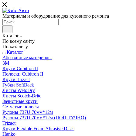
Материалы и оборудование для кузовного ремонта
Каталог
По всему сайту
По каталогу
Каталог
Абразивные материалы
3M
Круги Cubitron II
Полоски Cubitron II
Круги Trizact
Губки SoftBack
Листы WetoDry
Листы Scotch-Brite
Зачистные круги
Сетчатые полосы
Рулоны 737U 70мм*12м
Рулоны 737U 70мм*12м (ПОШТУЧНО)
Trizact
Круги Flexible Foam Abrasive Discs
Hanko