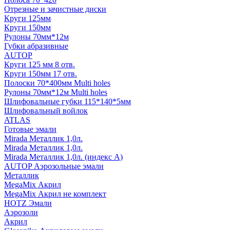
Отрезные и зачистные диски
Круги 125мм
Круги 150мм
Рулоны 70мм*12м
Губки абразивные
AUTOP
Круги 125 мм 8 отв.
Круги 150мм 17 отв.
Полоски 70*400мм Multi holes
Рулоны 70мм*12м Multi holes
Шлифовальные губки 115*140*5мм
Шлифовальный войлок
ATLAS
Готовые эмали
Mirada Металлик 1,0л.
Mirada Металлик 1,0л.
Mirada Металлик 1,0л. (индекс А)
AUTOP Аэрозольные эмали
Металлик
MegaMix Акрил
MegaMix Акрил не комплект
HOTZ Эмали
Аэрозоли
Акрил