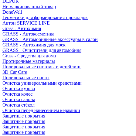
DEPUR
Не маркированный товар
DoneWell
Герметики для формирования прокладок
Автон SERVICE LINE
Grass - Автохимия
GRASS - Автокосметика
GRASS - Автомобильные аксессуары в салон
GRASS - Автохимия для моек
GRASS - Очистители для автомобиля
Grass - Средства для дома
Протирочные материалы
Полировальные системы и детейлинг
3D Car Care
Полировальные пасты
Очистка универсальными средствами
Очистка кузова
Очистка колес
Очистка салона
Очистка стёкол
Очистка перед нанесением керамики
Защитные покрытия
Защитные покрытия
Защитные покрытия
Защитные покрытия