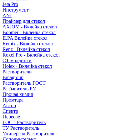
Jeta Pro
Инструмент
ANI
Праймер для стекол
AXIOM - Вклейка стекол
Boomer - Вклейка стекол
ILPA Вклейка стекол
Remix - Вклейка стекол
Renz - Вклейка стекол
Roxel Pro - Вклейка стекол
СТ молдинги
Holex - Вклейка стекол
Растворители
Binagroup
Растворитель ГОСТ
Разбавитель РУ
Прочая химия
Промтара
Автон
Спектр
Пересвет
ГОСТ Растворитель
ТУ Растворитель
Универсал Растворитель
Дополнительно