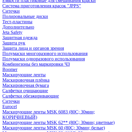
Емкости пластиковые для смешивания краски
Система приготовления красок "JPPS"
Ситечки
Полировальные диски
Тест-пластины
Дополнительно
Jeta Safety
Защитная одежда
Защита рук
Защита лица и органов зрения
Полумаски многоразового использования
Полумаски одноразового использования
Комбинезоны без маркировки ЧЗ
Boomer
Маскирующие ленты
Маскировочная плёнка
Маскировочная бумага
Салфетки очищающие
Салфетки обезжиривающие
Ситечки
Euroсel
Маскирующие ленты MSK 6083 (80С; 30мин;
КОРИЧНЕВЫЙ)
Маскирующие ленты MSK 62** (80С; 30мин; цветные)
Маскирующие ленты MSK 60 (80С; 30мин; белые)