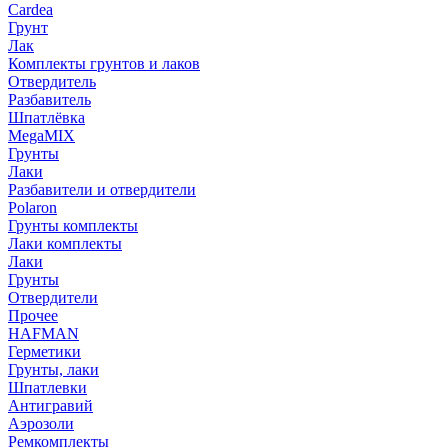
Cardea
Грунт
Лак
Комплекты грунтов и лаков
Отвердитель
Разбавитель
Шпатлёвка
MegaMIX
Грунты
Лаки
Разбавители и отвердители
Polaron
Грунты комплекты
Лаки комплекты
Лаки
Грунты
Отвердители
Прочее
HAFMAN
Герметики
Грунты, лаки
Шпатлевки
Антигравий
Аэрозоли
Ремкомплекты