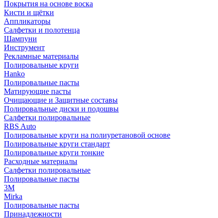
Покрытия на основе воска
Кисти и щётки
Аппликаторы
Салфетки и полотенца
Шампуни
Инструмент
Рекламные материалы
Полировальные круги
Hanko
Полировальные пасты
Матирующие пасты
Очищающие и Защитные составы
Полировальные диски и подошвы
Салфетки полировальные
RBS Auto
Полировальные круги на полиуретановой основе
Полировальные круги стандарт
Полировальные круги тонкие
Расходные материалы
Салфетки полировальные
Полировальные пасты
3М
Mirka
Полировальные пасты
Принадлежности