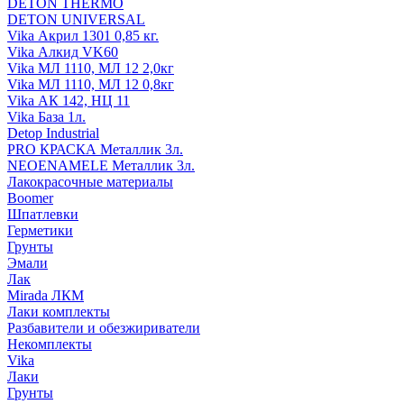
DETON THERMO
DETON UNIVERSAL
Vika Акрил 1301 0,85 кг.
Vika Алкид VK60
Vika МЛ 1110, МЛ 12 2,0кг
Vika МЛ 1110, МЛ 12 0,8кг
Vika АК 142, НЦ 11
Vika База 1л.
Detop Industrial
PRO КРАСКА Металлик 3л.
NEOENAMELE Металлик 3л.
Лакокрасочные материалы
Boomer
Шпатлевки
Герметики
Грунты
Эмали
Лак
Mirada ЛКМ
Лаки комплекты
Разбавители и обезжириватели
Некомплекты
Vika
Лаки
Грунты