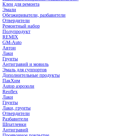
Клеи для ремонта
Эмали
Обезжириватели, разбавители
Отвердители
Ремонтный набор
Полупродукт
REMIX
GM-Auto
Автон
Лаки
Грунты
Антигравий и мовиль
Эмаль для суппортов
Дополнительные продукты
ПакХим
Autop аэрозоли
Reoflex
Лаки
Грунты
Лаки, грунты
Отвердители
Разбавители
Шпатлевки
Антигравий
Проявочное покрытие