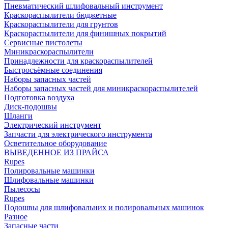
Пневматический шлифовальный инструмент
Краскораспылители бюджетные
Краскораспылители для грунтов
Краскораспылители для финишных покрытий
Сервисные пистолеты
Миникраскораспылители
Принадлежности для краскораспылителей
Быстросъёмные соединения
Наборы запасных частей
Наборы запасных частей для миникраскораспылителей
Подготовка воздуха
Диск-подошвы
Шланги
Электрический инструмент
Запчасти для электрического инструмента
Осветительное оборудование
ВЫВЕДЕННОЕ ИЗ ПРАЙСА
Rupes
Полировальные машинки
Шлифовальные машинки
Пылесосы
Rupes
Подошвы для шлифовальних и полировальных машинок
Разное
Запасные части