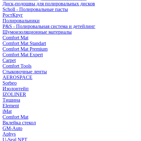
Диск-подошвы для полировальных дисков
Scholl - Полировальные пасты
РостКруг
Полировальники
P&S - Полировальная система и детейлинг
Шумоизоляционные материалы
Comfort Mat
Comfort Mat Standart
Comfort Mat Premium
Comfort Mat Expert
Carpet
Comfort Tools
Стыковочные ленты
AEROSPACE
Sorbeo
Изолонтейп
IZOLINER
Тишина
Element
iMat
Comfort Mat
Вклейка стекол
GM-Auto
Aphys
U-Seal NPT