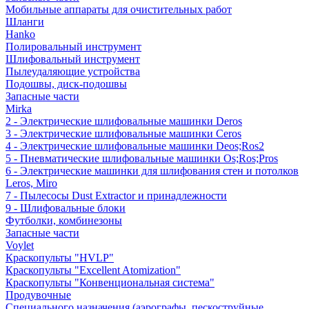
Мобильные аппараты для очистительных работ
Шланги
Hanko
Полировальный инструмент
Шлифовальный инструмент
Пылеудаляющие устройства
Подошвы, диск-подошвы
Запасные части
Mirka
2 - Электрические шлифовальные машинки Deros
3 - Электрические шлифовальные машинки Ceros
4 - Электрические шлифовальные машинки Deos;Ros2
5 - Пневматические шлифовальные машинки Os;Ros;Pros
6 - Электрические машинки для шлифования стен и потолков
Leros, Miro
7 - Пылесосы Dust Extractor и принадлежности
9 - Шлифовальные блоки
Футболки, комбинезоны
Запасные части
Voylet
Краскопульты "HVLP"
Краскопульты "Excellent Atomization"
Краскопульты "Конвенциональная система"
Продувочные
Специального назначения (аэрографы, пескоструйные,