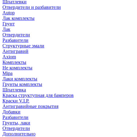
Шпатлевки
Отвердители и разбавители
Autop
Лак комплекты
Грунт
Лак
Отвердители
Разбавители
Структурные эмали
Антигравий
Axiom
Комплекты
Не комплекты
Mipa
Лаки комплекты
Грунты комплекты
Шпатлевка
Краска структупная для бамперов
Краски V.I.P.
Антигравийные покрытия
Добавки
Разбавители
Грунты, лаки
Отвердители
Дополнительно