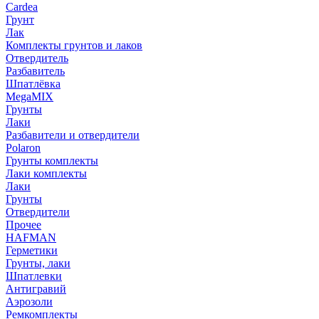
Cardea
Грунт
Лак
Комплекты грунтов и лаков
Отвердитель
Разбавитель
Шпатлёвка
MegaMIX
Грунты
Лаки
Разбавители и отвердители
Polaron
Грунты комплекты
Лаки комплекты
Лаки
Грунты
Отвердители
Прочее
HAFMAN
Герметики
Грунты, лаки
Шпатлевки
Антигравий
Аэрозоли
Ремкомплекты