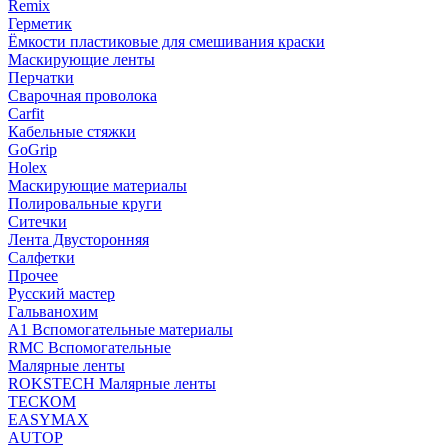
Remix
Герметик
Ёмкости пластиковые для смешивания краски
Маскирующие ленты
Перчатки
Сварочная проволока
Carfit
Кабельные стяжки
GoGrip
Holex
Маскирующие материалы
Полировальные круги
Ситечки
Лента Двусторонняя
Салфетки
Прочее
Русский мастер
Гальванохим
А1 Вспомогательные материалы
RMC Вспомогательные
Малярные ленты
ROKSTECH Малярные ленты
ТЕСКОМ
EASYMAX
AUTOP