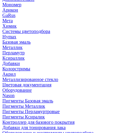
Мономер
Арикон
GaRus
Мета
Химик
Системы цветоподбора
Hymax
Базовая эмаль
Металлик
Перламутр
Ксираллик
Добавки
Колорстримы
Акрил
Металлизированное стекло
Цветовая документация
Оборудование
Nason
Пигменты Базовая эмаль
Пигменты Металлик
Пигменты Перламуртровые
Пигменты Ксиралик
Контроллер для базового покрытия
Добавки для тонирования лака
Оборудование и инструменты цветоподбора