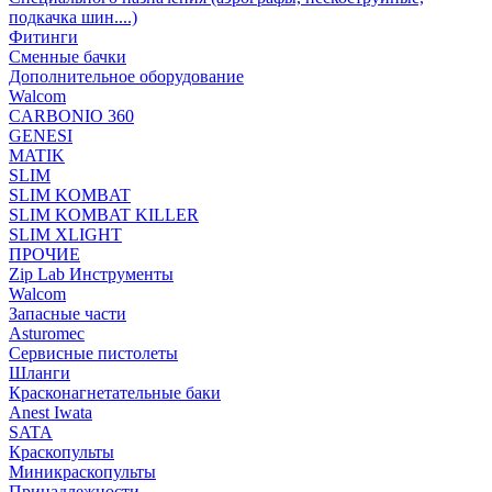
подкачка шин....)
Фитинги
Сменные бачки
Дополнительное оборудование
Walcom
CARBONIO 360
GENESI
MATIK
SLIM
SLIM KOMBAT
SLIM KOMBAT KILLER
SLIM XLIGHT
ПРОЧИЕ
Zip Lab Инструменты
Walсom
Запасные части
Asturomec
Сервисные пистолеты
Шланги
Красконагнетательные баки
Anest Iwata
SATA
Краскопульты
Миникраскопульты
Принадлежности