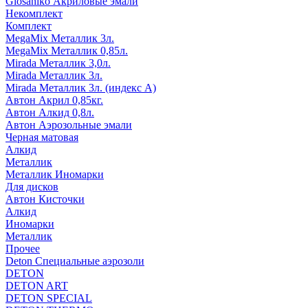
Glosaniko Акриловые эмали
Некомплект
Комплект
MegaMix Металлик 3л.
MegaMix Металлик 0,85л.
Mirada Металлик 3,0л.
Mirada Металлик 3л.
Mirada Металлик 3л. (индекс А)
Автон Акрил 0,85кг.
Автон Алкид 0,8л.
Автон Аэрозольные эмали
Черная матовая
Алкид
Металлик
Металлик Иномарки
Для дисков
Автон Кисточки
Алкид
Иномарки
Металлик
Прочее
Deton Специальные аэрозоли
DETON
DETON ART
DETON SPECIAL