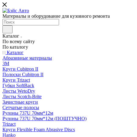
Материалы и оборудование для кузовного ремонта
Каталог
По всему сайту
По каталогу
Каталог
Абразивные материалы
3M
Круги Cubitron II
Полоски Cubitron II
Круги Trizact
Губки SoftBack
Листы WetoDry
Листы Scotch-Brite
Зачистные круги
Сетчатые полосы
Рулоны 737U 70мм*12м
Рулоны 737U 70мм*12м (ПОШТУЧНО)
Trizact
Круги Flexible Foam Abrasive Discs
Hanko