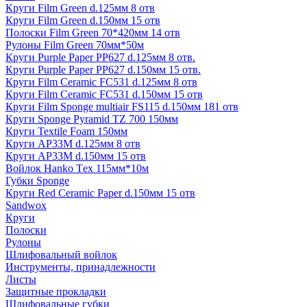
Круги Film Green d.125мм 8 отв
Круги Film Green d.150мм 15 отв
Полоски Film Green 70*420мм 14 отв
Рулоны Film Green 70мм*50м
Круги Purple Paper PP627 d.125мм 8 отв.
Круги Purple Paper PP627 d.150мм 15 отв.
Круги Film Ceramic FC531 d.125мм 8 отв
Круги Film Ceramic FC531 d.150мм 15 отв
Круги Film Sponge multiair FS115 d.150мм 181 отв
Круги Sponge Pyramid TZ 700 150мм
Круги Textile Foam 150мм
Круги AP33M d.125мм 8 отв
Круги AP33M d.150мм 15 отв
Войлок Hanko Tех 115мм*10м
Губки Sponge
Круги Red Ceramic Paper d.150мм 15 отв
Sandwox
Круги
Полоски
Рулоны
Шлифовальный войлок
Инструменты, принадлежности
Листы
Защитные прокладки
Шлифовальные губки