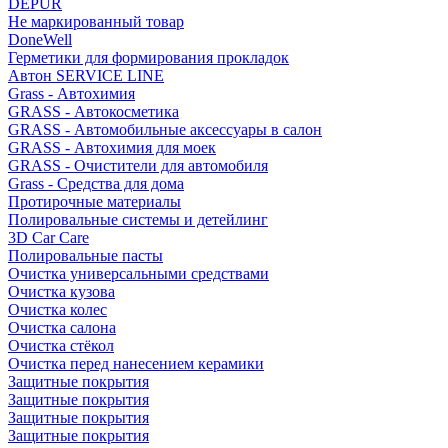
DEPUR
Не маркированный товар
DoneWell
Герметики для формирования прокладок
Автон SERVICE LINE
Grass - Автохимия
GRASS - Автокосметика
GRASS - Автомобильные аксессуары в салон
GRASS - Автохимия для моек
GRASS - Очистители для автомобиля
Grass - Средства для дома
Протирочные материалы
Полировальные системы и детейлинг
3D Car Care
Полировальные пасты
Очистка универсальными средствами
Очистка кузова
Очистка колес
Очистка салона
Очистка стёкол
Очистка перед нанесением керамики
Защитные покрытия
Защитные покрытия
Защитные покрытия
Защитные покрытия