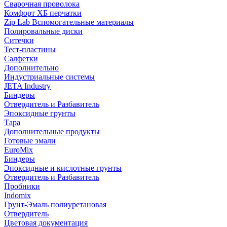
Сварочная проволока
Комфорт ХБ перчатки
Zip Lab Вспомогательные материалы
Полировальные диски
Ситечки
Тест-пластины
Салфетки
Дополнительно
Индустриальные системы
JETA Industry
Биндеры
Отвердитель и Разбавитель
Эпоксидные грунты
Тара
Дополнительные продукты
Готовые эмали
EuroMix
Биндеры
Эпоксидные и кислотные грунты
Отвердитель и Разбавитель
Пробники
Indomix
Грунт-Эмаль полиуретановая
Отвердитель
Цветовая документация