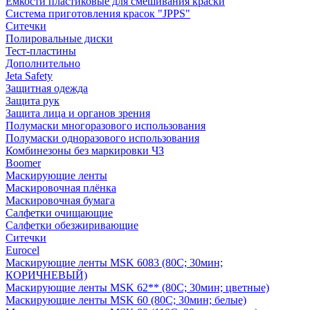
Емкости пластиковые для смешивания краски
Система приготовления красок "JPPS"
Ситечки
Полировальные диски
Тест-пластины
Дополнительно
Jeta Safety
Защитная одежда
Защита рук
Защита лица и органов зрения
Полумаски многоразового использования
Полумаски одноразового использования
Комбинезоны без маркировки ЧЗ
Boomer
Маскирующие ленты
Маскировочная плёнка
Маскировочная бумага
Салфетки очищающие
Салфетки обезжиривающие
Ситечки
Euroсel
Маскирующие ленты MSK 6083 (80С; 30мин;
КОРИЧНЕВЫЙ)
Маскирующие ленты MSK 62** (80С; 30мин; цветные)
Маскирующие ленты MSK 60 (80С; 30мин; белые)