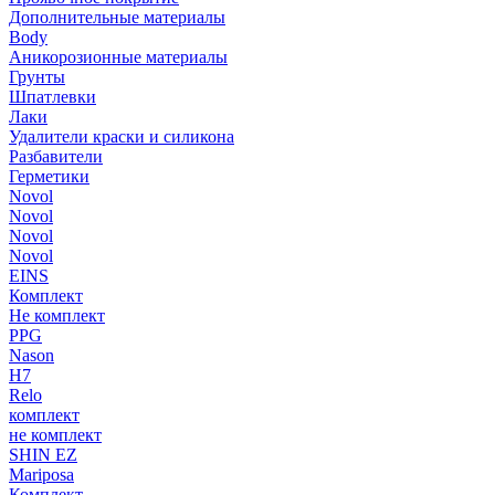
Дополнительные материалы
Body
Аникорозионные материалы
Грунты
Шпатлевки
Лаки
Удалители краски и силикона
Разбавители
Герметики
Novol
Novol
Novol
Novol
EINS
Комплект
Не комплект
PPG
Nason
H7
Relo
комплект
не комплект
SHIN EZ
Mariposa
Комплект