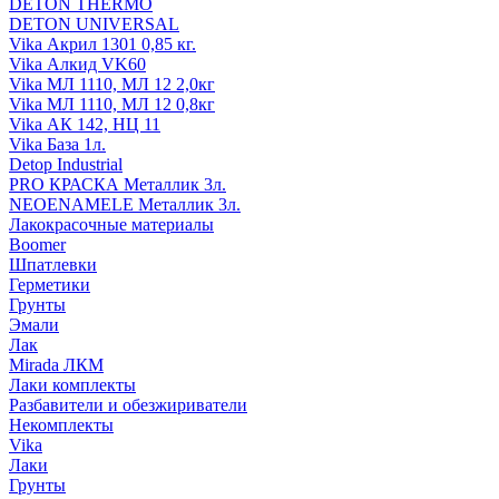
DETON THERMO
DETON UNIVERSAL
Vika Акрил 1301 0,85 кг.
Vika Алкид VK60
Vika МЛ 1110, МЛ 12 2,0кг
Vika МЛ 1110, МЛ 12 0,8кг
Vika АК 142, НЦ 11
Vika База 1л.
Detop Industrial
PRO КРАСКА Металлик 3л.
NEOENAMELE Металлик 3л.
Лакокрасочные материалы
Boomer
Шпатлевки
Герметики
Грунты
Эмали
Лак
Mirada ЛКМ
Лаки комплекты
Разбавители и обезжириватели
Некомплекты
Vika
Лаки
Грунты