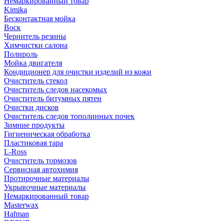
Немаркированный товар
Kimika
Бесконтактная мойка
Воск
Чернитель резины
Химчистки салона
Полироль
Мойка двигателя
Кондиционер для очистки изделий из кожи
Очиститель стекол
Очиститель следов насекомых
Очиститель битумных пятен
Очистки дисков
Очиститель следов тополинных почек
Зимние продукты
Гигиеническая обработка
Пластиковая тара
L-Ross
Очиститель тормозов
Сервисная автохимия
Протирочные материалы
Укрывочные материалы
Немаркированный товар
Masterwax
Hafman