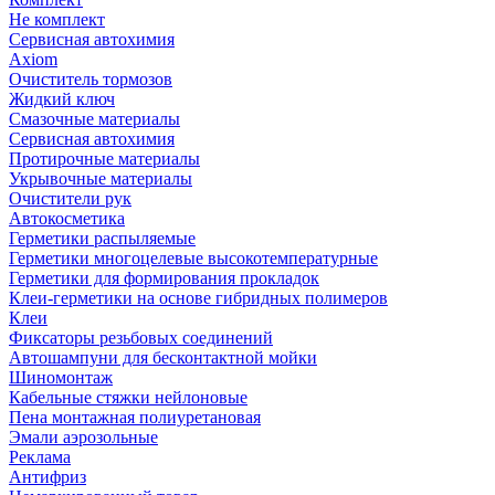
Не комплект
Сервисная автохимия
Axiom
Очиститель тормозов
Жидкий ключ
Смазочные материалы
Сервисная автохимия
Протирочные материалы
Укрывочные материалы
Очистители рук
Автокосметика
Герметики распыляемые
Герметики многоцелевые высокотемпературные
Герметики для формирования прокладок
Клеи-герметики на основе гибридных полимеров
Клеи
Фиксаторы резьбовых соединений
Автошампуни для бесконтактной мойки
Шиномонтаж
Кабельные стяжки нейлоновые
Пена монтажная полиуретановая
Эмали аэрозольные
Реклама
Антифриз