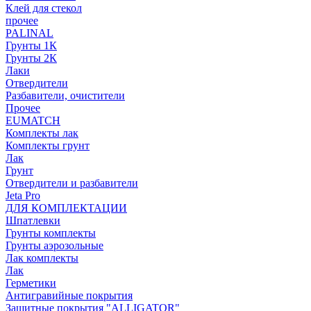
Клей для стекол
прочее
PALINAL
Грунты 1К
Грунты 2К
Лаки
Отвердители
Разбавители, очистители
Прочее
EUMATCH
Комплекты лак
Комплекты грунт
Лак
Грунт
Отвердители и разбавители
Jeta Pro
ДЛЯ КОМПЛЕКТАЦИИ
Шпатлевки
Грунты комплекты
Грунты аэрозольные
Лак комплекты
Лак
Герметики
Антигравийные покрытия
Защитные покрытия "ALLIGATOR"