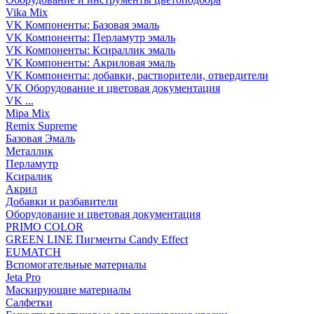
Vika Mix
VK Компоненты: Базовая эмаль
VK Компоненты: Перламутр эмаль
VK Компоненты: Ксираллик эмаль
VK Компоненты: Акриловая эмаль
VK Компоненты: добавки, растворители, отвердители
VK Оборудование и цветовая документация
VK ...
Mipa Mix
Remix Supreme
Базовая Эмаль
Металлик
Перламутр
Ксиралик
Акрил
Добавки и разбавители
Оборудование и цветовая документация
PRIMO COLOR
GREEN LINE Пигменты Candy Effect
EUMATCH
Вспомогательные материалы
Jeta Pro
Маскирующие материалы
Салфетки