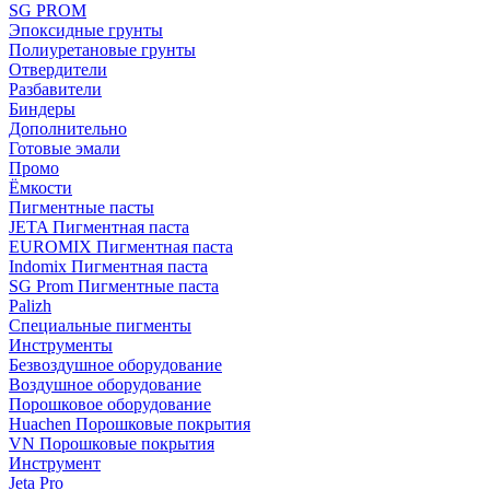
SG PROM
Эпоксидные грунты
Полиуретановые грунты
Отвердители
Разбавители
Биндеры
Дополнительно
Готовые эмали
Промо
Ёмкости
Пигментные пасты
JETA Пигментная паста
EUROMIX Пигментная паста
Indomix Пигментная паста
SG Prom Пигментные паста
Palizh
Специальные пигменты
Инструменты
Безвоздушное оборудование
Воздушное оборудование
Порошковое оборудование
Huachen Порошковые покрытия
VN Порошковые покрытия
Инструмент
Jeta Pro