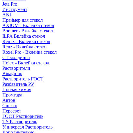
Jeta Pro
Инструмент
ANI
Праймер для стекол
AXIOM - Вклейка стекол
Boomer - Вклейка стекол
ILPA Вклейка стекол
Remix - Вклейка стекол
Renz - Вклейка стекол
Roxel Pro - Вклейка стекол
СТ молдинги
Holex - Вклейка стекол
Растворители
Binagroup
Растворитель ГОСТ
Разбавитель РУ
Прочая химия
Промтара
Автон
Спектр
Пересвет
ГОСТ Растворитель
ТУ Растворитель
Универсал Растворитель
Дополнительно