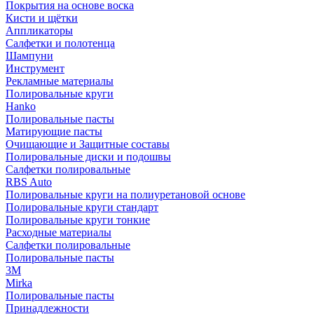
Покрытия на основе воска
Кисти и щётки
Аппликаторы
Салфетки и полотенца
Шампуни
Инструмент
Рекламные материалы
Полировальные круги
Hanko
Полировальные пасты
Матирующие пасты
Очищающие и Защитные составы
Полировальные диски и подошвы
Салфетки полировальные
RBS Auto
Полировальные круги на полиуретановой основе
Полировальные круги стандарт
Полировальные круги тонкие
Расходные материалы
Салфетки полировальные
Полировальные пасты
3М
Mirka
Полировальные пасты
Принадлежности