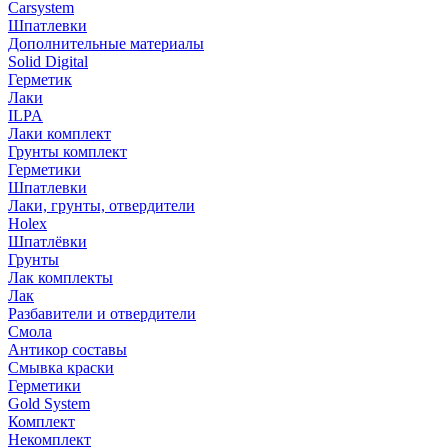
Carsystem
Шпатлевки
Дополнительные материалы
Solid Digital
Герметик
Лаки
ILPA
Лаки комплект
Грунты комплект
Герметики
Шпатлевки
Лаки, грунты, отвердители
Holex
Шпатлёвки
Грунты
Лак комплекты
Лак
Разбавители и отвердители
Смола
Антикор составы
Смывка краски
Герметики
Gold System
Комплект
Некомплект