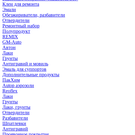
Клеи для ремонта
Эмали
Обезжириватели, разбавители
Отвердители
Ремонтный набор
Полупродукт
REMIX
GM-Auto
Автон
Лаки
Грунты
Антигравий и мовиль
Эмаль для суппортов
Дополнительные продукты
ПакХим
Autop аэрозоли
Reoflex
Лаки
Грунты
Лаки, грунты
Отвердители
Разбавители
Шпатлевки
Антигравий
Проявочное покрытие