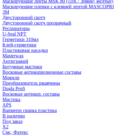
Маскирующие ленты MSK 80 (110С; 30мин; желтые)
Маскирующие пленки с клеящей лентой MASCOPRI
3M
Двусторонний скотч
Двусторонний скотч прозрачный
Респираторы
U-Seal NPT
Герметики 310мл
Клей-герметики
Пластиковые насадки
Masterwax
Антигравий
Битумные мастики
Восковые антикоррозионные составы
Мовили
Преобразователь ржавчины
Dugla Profi
Восковые антикор. составы
Мастика
APS
Bamperus сварка пластика
В наличии
Под заказ
X2
Смс, Фатекс