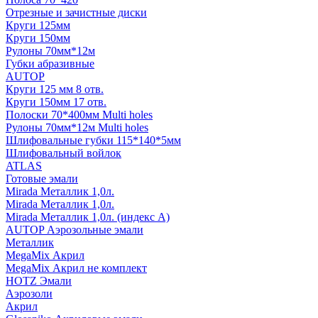
Отрезные и зачистные диски
Круги 125мм
Круги 150мм
Рулоны 70мм*12м
Губки абразивные
AUTOP
Круги 125 мм 8 отв.
Круги 150мм 17 отв.
Полоски 70*400мм Multi holes
Рулоны 70мм*12м Multi holes
Шлифовальные губки 115*140*5мм
Шлифовальный войлок
ATLAS
Готовые эмали
Mirada Металлик 1,0л.
Mirada Металлик 1,0л.
Mirada Металлик 1,0л. (индекс А)
AUTOP Аэрозольные эмали
Металлик
MegaMix Акрил
MegaMix Акрил не комплект
HOTZ Эмали
Аэрозоли
Акрил