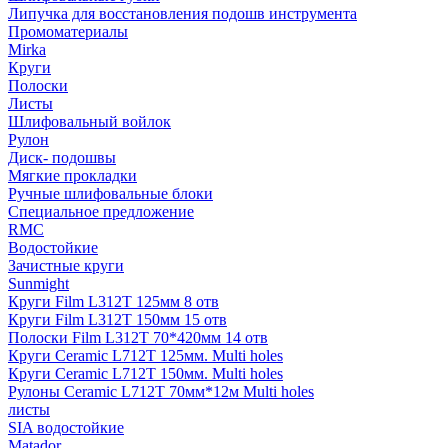
Липучка для восстановления подошв инструмента
Промоматериалы
Mirka
Круги
Полоски
Листы
Шлифовальный войлок
Рулон
Диск- подошвы
Мягкие прокладки
Ручные шлифовальные блоки
Специальное предложение
RMC
Водостойкие
Зачистные круги
Sunmight
Круги Film L312T 125мм 8 отв
Круги Film L312T 150мм 15 отв
Полоски Film L312T 70*420мм 14 отв
Круги Ceramic L712T 125мм. Multi holes
Круги Ceramic L712T 150мм. Multi holes
Рулоны Ceramic L712T 70мм*12м Multi holes
листы
SIA водостойкие
Matador