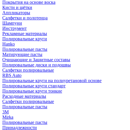
Покрытия на основе воска
Кисти и щётки
Аппликаторы
Салфетки и полотенца
Шампуни
Инструмент
Рекламные материалы
Полировальные круги
Hanko
Полировальные пасты
Матирующие пасты
Очищающие и Защитные составы
Полировальные диски и подошвы
Салфетки полировальные
RBS Auto
Полировальные круги на полиуретановой основе
Полировальные круги стандарт
Полировальные круги тонкие
Расходные материалы
Салфетки полировальные
Полировальные пасты
3М
Mirka
Полировальные пасты
Принадлежности