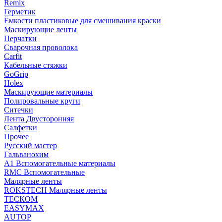
Remix
Герметик
Ёмкости пластиковые для смешивания краски
Маскирующие ленты
Перчатки
Сварочная проволока
Carfit
Кабельные стяжки
GoGrip
Holex
Маскирующие материалы
Полировальные круги
Ситечки
Лента Двусторонняя
Салфетки
Прочее
Русский мастер
Гальванохим
А1 Вспомогательные материалы
RMC Вспомогательные
Малярные ленты
ROKSTECH Малярные ленты
ТЕСКОМ
EASYMAX
AUTOP