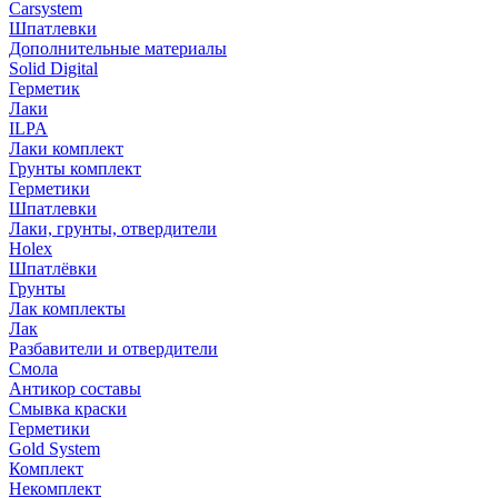
Carsystem
Шпатлевки
Дополнительные материалы
Solid Digital
Герметик
Лаки
ILPA
Лаки комплект
Грунты комплект
Герметики
Шпатлевки
Лаки, грунты, отвердители
Holex
Шпатлёвки
Грунты
Лак комплекты
Лак
Разбавители и отвердители
Смола
Антикор составы
Смывка краски
Герметики
Gold System
Комплект
Некомплект