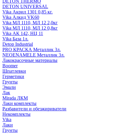
DETON THERMO
DETON UNIVERSAL
Vika Акрил 1301 0,85 кг.
Vika Алкид VK60
Vika МЛ 1110, МЛ 12 2,0кг
Vika МЛ 1110, МЛ 12 0,8кг
Vika АК 142, НЦ 11
Vika База 1л.
Detop Industrial
PRO КРАСКА Металлик 3л.
NEOENAMELE Металлик 3л.
Лакокрасочные материалы
Boomer
Шпатлевки
Герметики
Грунты
Эмали
Лак
Mirada ЛКМ
Лаки комплекты
Разбавители и обезжириватели
Некомплекты
Vika
Лаки
Грунты