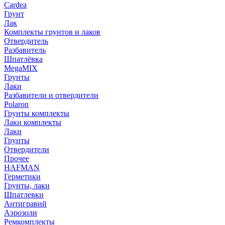
Cardea
Грунт
Лак
Комплекты грунтов и лаков
Отвердитель
Разбавитель
Шпатлёвка
MegaMIX
Грунты
Лаки
Разбавители и отвердители
Polaron
Грунты комплекты
Лаки комплекты
Лаки
Грунты
Отвердители
Прочее
HAFMAN
Герметики
Грунты, лаки
Шпатлевки
Антигравий
Аэрозоли
Ремкомплекты