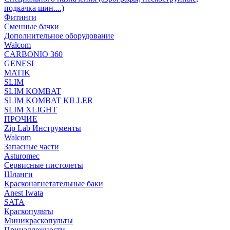
подкачка шин....)
Фитинги
Сменные бачки
Дополнительное оборудование
Walcom
CARBONIO 360
GENESI
MATIK
SLIM
SLIM KOMBAT
SLIM KOMBAT KILLER
SLIM XLIGHT
ПРОЧИЕ
Zip Lab Инструменты
Walсom
Запасные части
Asturomec
Сервисные пистолеты
Шланги
Красконагнетательные баки
Anest Iwata
SATA
Краскопульты
Миникраскопульты
Принадлежности