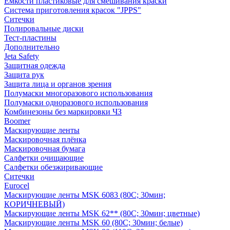
Емкости пластиковые для смешивания краски
Система приготовления красок "JPPS"
Ситечки
Полировальные диски
Тест-пластины
Дополнительно
Jeta Safety
Защитная одежда
Защита рук
Защита лица и органов зрения
Полумаски многоразового использования
Полумаски одноразового использования
Комбинезоны без маркировки ЧЗ
Boomer
Маскирующие ленты
Маскировочная плёнка
Маскировочная бумага
Салфетки очищающие
Салфетки обезжиривающие
Ситечки
Euroсel
Маскирующие ленты MSK 6083 (80С; 30мин;
КОРИЧНЕВЫЙ)
Маскирующие ленты MSK 62** (80С; 30мин; цветные)
Маскирующие ленты MSK 60 (80С; 30мин; белые)