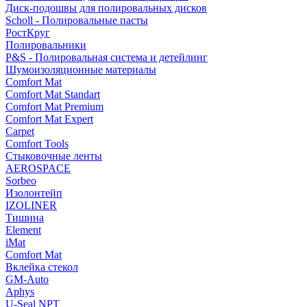
Диск-подошвы для полировальных дисков
Scholl - Полировальные пасты
РостКруг
Полировальники
P&S - Полировальная система и детейлинг
Шумоизоляционные материалы
Comfort Mat
Comfort Mat Standart
Comfort Mat Premium
Comfort Mat Expert
Carpet
Comfort Tools
Стыковочные ленты
AEROSPACE
Sorbeo
Изолонтейп
IZOLINER
Тишина
Element
iMat
Comfort Mat
Вклейка стекол
GM-Auto
Aphys
U-Seal NPT