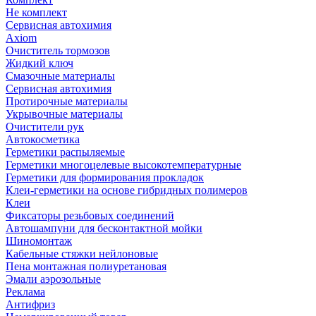
Не комплект
Сервисная автохимия
Axiom
Очиститель тормозов
Жидкий ключ
Смазочные материалы
Сервисная автохимия
Протирочные материалы
Укрывочные материалы
Очистители рук
Автокосметика
Герметики распыляемые
Герметики многоцелевые высокотемпературные
Герметики для формирования прокладок
Клеи-герметики на основе гибридных полимеров
Клеи
Фиксаторы резьбовых соединений
Автошампуни для бесконтактной мойки
Шиномонтаж
Кабельные стяжки нейлоновые
Пена монтажная полиуретановая
Эмали аэрозольные
Реклама
Антифриз