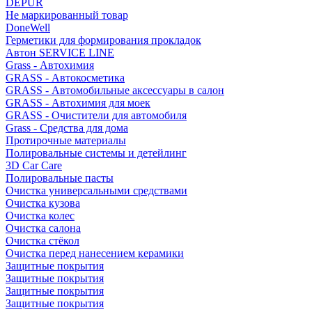
DEPUR
Не маркированный товар
DoneWell
Герметики для формирования прокладок
Автон SERVICE LINE
Grass - Автохимия
GRASS - Автокосметика
GRASS - Автомобильные аксессуары в салон
GRASS - Автохимия для моек
GRASS - Очистители для автомобиля
Grass - Средства для дома
Протирочные материалы
Полировальные системы и детейлинг
3D Car Care
Полировальные пасты
Очистка универсальными средствами
Очистка кузова
Очистка колес
Очистка салона
Очистка стёкол
Очистка перед нанесением керамики
Защитные покрытия
Защитные покрытия
Защитные покрытия
Защитные покрытия