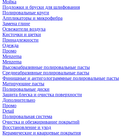
Мойка
Подложки и бруски для шлифования
Полировальные круги
Аппликаторы и микрофибра
Замена глине
Освежители воздуха
Кисточки и щетки
Принадлежности
Одежда
Промо
Menzerna
Menzerna
Высокоабразивные полировальные пасты
Среднеабразивные полировальные пасты
Финишные и антиголограммные полировальные пасты
Матирующие пасты
Полировальные диски
Защита блеска и очистка поверхности
Дополнительно
Промо
Detail
Полировальная система
Очистка и обезжиривание покрытий
Восстановление и уход
Керамические и кварцевые покрытия