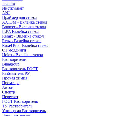
Jeta Pro
Инструмент
ANI
Праймер для стекол
AXIOM - Вклейка стекол
Boomer - Вклейка стекол
ILPA Вклейка стекол
Remix - Вклейка стекол
Renz - Вклейка стекол
Roxel Pro - Вклейка стекол
СТ молдинги
Holex - Вклейка стекол
Растворители
Binagroup
Растворитель ГОСТ
Разбавитель РУ
Прочая химия
Промтара
Автон
Спектр
Пересвет
ГОСТ Растворитель
ТУ Растворитель
Универсал Растворитель
Дополнительно