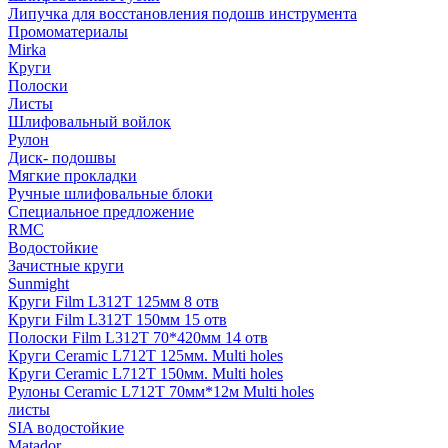
Липучка для восстановления подошв инструмента
Промоматериалы
Mirka
Круги
Полоски
Листы
Шлифовальный войлок
Рулон
Диск- подошвы
Мягкие прокладки
Ручные шлифовальные блоки
Специальное предложение
RMC
Водостойкие
Зачистные круги
Sunmight
Круги Film L312T 125мм 8 отв
Круги Film L312T 150мм 15 отв
Полоски Film L312T 70*420мм 14 отв
Круги Ceramic L712T 125мм. Multi holes
Круги Ceramic L712T 150мм. Multi holes
Рулоны Ceramic L712T 70мм*12м Multi holes
листы
SIA водостойкие
Matador