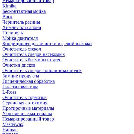
Немаркированный товар
Kimika
Бесконтактная мойка
Воск
Чернитель резины
Химчистки салона
Полироль
Мойка двигателя
Кондиционер для очистки изделий из кожи
Очиститель стекол
Очиститель следов насекомых
Очиститель битумных пятен
Очистки дисков
Очиститель следов тополинных почек
Зимние продукты
Гигиеническая обработка
Пластиковая тара
L-Ross
Очиститель тормозов
Сервисная автохимия
Протирочные материалы
Укрывочные материалы
Немаркированный товар
Masterwax
Hafman