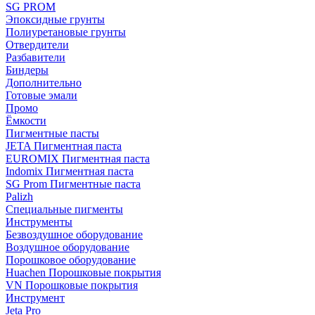
SG PROM
Эпоксидные грунты
Полиуретановые грунты
Отвердители
Разбавители
Биндеры
Дополнительно
Готовые эмали
Промо
Ёмкости
Пигментные пасты
JETA Пигментная паста
EUROMIX Пигментная паста
Indomix Пигментная паста
SG Prom Пигментные паста
Palizh
Специальные пигменты
Инструменты
Безвоздушное оборудование
Воздушное оборудование
Порошковое оборудование
Huachen Порошковые покрытия
VN Порошковые покрытия
Инструмент
Jeta Pro