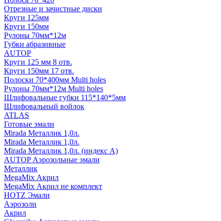
Отрезные и зачистные диски
Круги 125мм
Круги 150мм
Рулоны 70мм*12м
Губки абразивные
AUTOP
Круги 125 мм 8 отв.
Круги 150мм 17 отв.
Полоски 70*400мм Multi holes
Рулоны 70мм*12м Multi holes
Шлифовальные губки 115*140*5мм
Шлифовальный войлок
ATLAS
Готовые эмали
Mirada Металлик 1,0л.
Mirada Металлик 1,0л.
Mirada Металлик 1,0л. (индекс А)
AUTOP Аэрозольные эмали
Металлик
MegaMix Акрил
MegaMix Акрил не комплект
HOTZ Эмали
Аэрозоли
Акрил