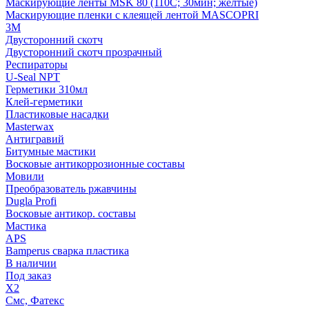
Маскирующие ленты MSK 80 (110С; 30мин; желтые)
Маскирующие пленки с клеящей лентой MASCOPRI
3M
Двусторонний скотч
Двусторонний скотч прозрачный
Респираторы
U-Seal NPT
Герметики 310мл
Клей-герметики
Пластиковые насадки
Masterwax
Антигравий
Битумные мастики
Восковые антикоррозионные составы
Мовили
Преобразователь ржавчины
Dugla Profi
Восковые антикор. составы
Мастика
APS
Bamperus сварка пластика
В наличии
Под заказ
X2
Смс, Фатекс