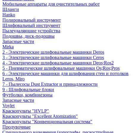
Мобильные аппараты для очистительных работ
Шланги
Hanko
Полировальный инструмент
Шлифовальный инструмент
Пылеудаляющие устройства
Подошвы, диск-подошвы
Запасные части
Mirka
2 - Электрические шлифовальные машинки Deros
3 - Электрические шлифовальные машинки Ceros
4 - Электрические шлифовальные машинки Deos;Ros2
5 - Пневматические шлифовальные машинки Os;Ros;Pros
6 - Электрические машинки для шлифования стен и потолков
Leros, Miro
7 - Пылесосы Dust Extractor и принадлежности
9 - Шлифовальные блоки
Футболки, комбинезоны
Запасные части
Voylet
Краскопульты "HVLP"
Краскопульты "Excellent Atomization"
Краскопульты "Конвенциональная система"
Продувочные
Специального назначения (аэрографы, пескоструйные,