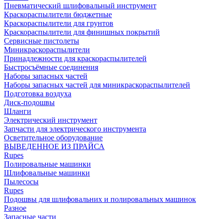
Пневматический шлифовальный инструмент
Краскораспылители бюджетные
Краскораспылители для грунтов
Краскораспылители для финишных покрытий
Сервисные пистолеты
Миникраскораспылители
Принадлежности для краскораспылителей
Быстросъёмные соединения
Наборы запасных частей
Наборы запасных частей для миникраскораспылителей
Подготовка воздуха
Диск-подошвы
Шланги
Электрический инструмент
Запчасти для электрического инструмента
Осветительное оборудование
ВЫВЕДЕННОЕ ИЗ ПРАЙСА
Rupes
Полировальные машинки
Шлифовальные машинки
Пылесосы
Rupes
Подошвы для шлифовальних и полировальных машинок
Разное
Запасные части