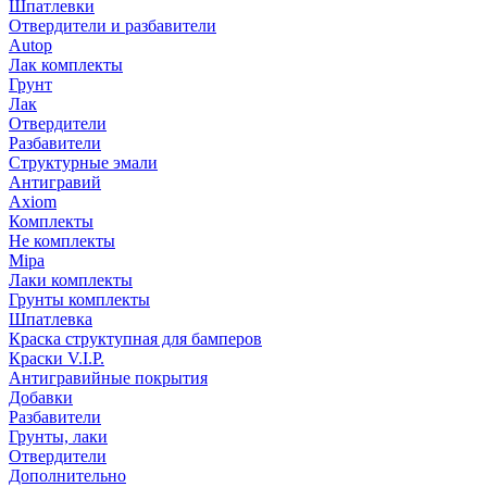
Шпатлевки
Отвердители и разбавители
Autop
Лак комплекты
Грунт
Лак
Отвердители
Разбавители
Структурные эмали
Антигравий
Axiom
Комплекты
Не комплекты
Mipa
Лаки комплекты
Грунты комплекты
Шпатлевка
Краска структупная для бамперов
Краски V.I.P.
Антигравийные покрытия
Добавки
Разбавители
Грунты, лаки
Отвердители
Дополнительно