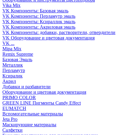
Vika Mix
VK Компоненты: Базовая эмаль
VK Компоненты: Перламутр эмаль
VK Компоненты: Ксираллик эмаль
VK Компоненты: Акриловая эмаль
VK Компоненты: добавки, растворители, отвердители
VK Оборудование и цветовая документация
VK ...
Mipa Mix
Remix Supreme
Базовая Эмаль
Металлик
Перламутр
Ксиралик
Акрил
Добавки и разбавители
Оборудование и цветовая документация
PRIMO COLOR
GREEN LINE Пигменты Candy Effect
EUMATCH
Вспомогательные материалы
Jeta Pro
Маскирующие материалы
Салфетки