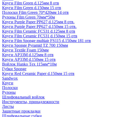
Круги Film Green d.125мм 8 отв
Круги Film Green d.150мм 15 отв
Полоски Film Green 70*420мм 14 отв
Рулоны Film Green 70мм*50м
Круги Purple Paper PP627 d.125мм 8 отв.
Круги Purple Paper PP627 d.150мм 15 отв.
Круги Film Ceramic FC531 d.125мм 8 отв
Круги Film Ceramic FC531 d.150мм 15 отв
Круги Film Sponge multiair FS115 d.150мм 181 отв
Круги Sponge Pyramid TZ 700 150мм
Круги Textile Foam 150мм
Круги AP33M d.125мм 8 отв
Круги AP33M d.150мм 15 отв
Войлок Hanko Tех 115мм*10м
Губки Sponge
Круги Red Ceramic Paper d.150мм 15 отв
Sandwox
Круги
Полоски
Рулоны
Шлифовальный войлок
Инструменты, принадлежности
Листы
Защитные прокладки
Шлифовальные губки