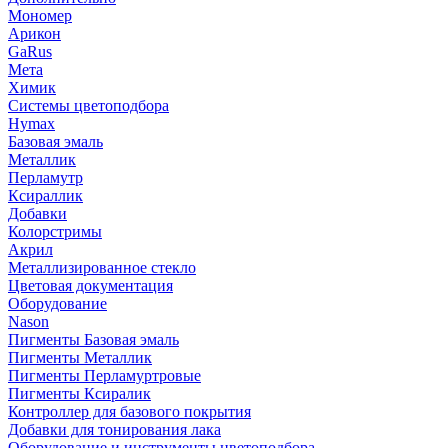
Мономер
Арикон
GaRus
Мета
Химик
Системы цветоподбора
Hymax
Базовая эмаль
Металлик
Перламутр
Ксираллик
Добавки
Колорстримы
Акрил
Металлизированное стекло
Цветовая документация
Оборудование
Nason
Пигменты Базовая эмаль
Пигменты Металлик
Пигменты Перламуртровые
Пигменты Ксиралик
Контроллер для базового покрытия
Добавки для тонирования лака
Оборудование и инструменты цветоподбора