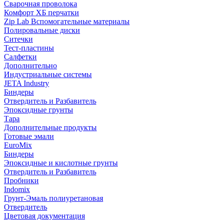
Сварочная проволока
Комфорт ХБ перчатки
Zip Lab Вспомогательные материалы
Полировальные диски
Ситечки
Тест-пластины
Салфетки
Дополнительно
Индустриальные системы
JETA Industry
Биндеры
Отвердитель и Разбавитель
Эпоксидные грунты
Тара
Дополнительные продукты
Готовые эмали
EuroMix
Биндеры
Эпоксидные и кислотные грунты
Отвердитель и Разбавитель
Пробники
Indomix
Грунт-Эмаль полиуретановая
Отвердитель
Цветовая документация