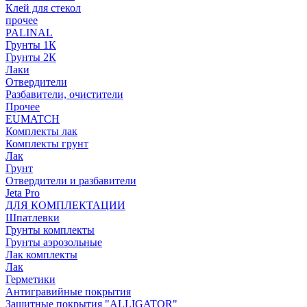
Клей для стекол
прочее
PALINAL
Грунты 1К
Грунты 2К
Лаки
Отвердители
Разбавители, очистители
Прочее
EUMATCH
Комплекты лак
Комплекты грунт
Лак
Грунт
Отвердители и разбавители
Jeta Pro
ДЛЯ КОМПЛЕКТАЦИИ
Шпатлевки
Грунты комплекты
Грунты аэрозольные
Лак комплекты
Лак
Герметики
Антигравийные покрытия
Защитные покрытия "ALLIGATOR"