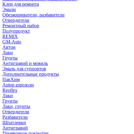
Клеи для ремонта
Эмали
Обезжириватели, разбавители
Отвердители
Ремонтный набор
Полупродукт
REMIX
GM-Auto
Автон
Лаки
Грунты
Антигравий и мовиль
Эмаль для суппортов
Дополнительные продукты
ПакХим
Autop аэрозоли
Reoflex
Лаки
Грунты
Лаки, грунты
Отвердители
Разбавители
Шпатлевки
Антигравий
Проявочное покрытие