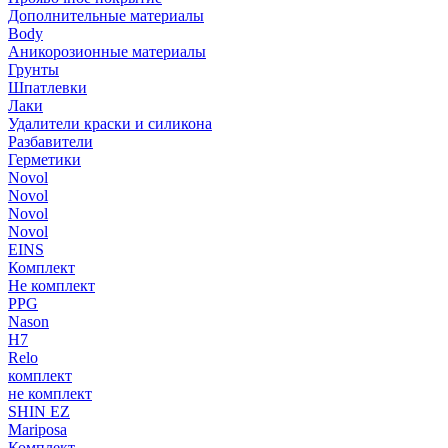
Дополнительные материалы
Body
Аникорозионные материалы
Грунты
Шпатлевки
Лаки
Удалители краски и силикона
Разбавители
Герметики
Novol
Novol
Novol
Novol
EINS
Комплект
Не комплект
PPG
Nason
H7
Relo
комплект
не комплект
SHIN EZ
Mariposa
Комплект