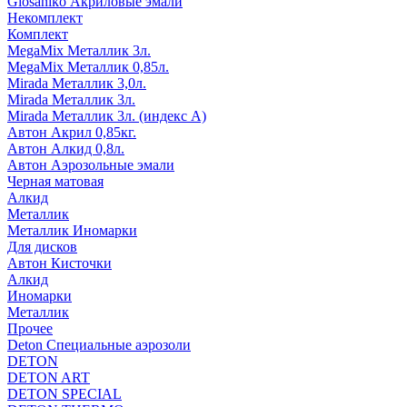
Glosaniko Акриловые эмали
Некомплект
Комплект
MegaMix Металлик 3л.
MegaMix Металлик 0,85л.
Mirada Металлик 3,0л.
Mirada Металлик 3л.
Mirada Металлик 3л. (индекс А)
Автон Акрил 0,85кг.
Автон Алкид 0,8л.
Автон Аэрозольные эмали
Черная матовая
Алкид
Металлик
Металлик Иномарки
Для дисков
Автон Кисточки
Алкид
Иномарки
Металлик
Прочее
Deton Специальные аэрозоли
DETON
DETON ART
DETON SPECIAL