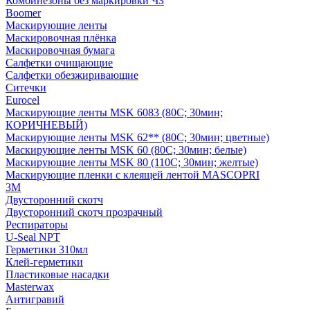
Комбинезоны без маркировки ЧЗ
Boomer
Маскирующие ленты
Маскировочная плёнка
Маскировочная бумага
Салфетки очищающие
Салфетки обезжиривающие
Ситечки
Euroсel
Маскирующие ленты MSK 6083 (80С; 30мин;
КОРИЧНЕВЫЙ)
Маскирующие ленты MSK 62** (80С; 30мин; цветные)
Маскирующие ленты MSK 60 (80С; 30мин; белые)
Маскирующие ленты MSK 80 (110С; 30мин; желтые)
Маскирующие пленки с клеящей лентой MASCOPRI
3M
Двусторонний скотч
Двусторонний скотч прозрачный
Респираторы
U-Seal NPT
Герметики 310мл
Клей-герметики
Пластиковые насадки
Masterwax
Антигравий