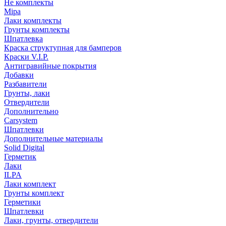
Не комплекты
Mipa
Лаки комплекты
Грунты комплекты
Шпатлевка
Краска структупная для бамперов
Краски V.I.P.
Антигравийные покрытия
Добавки
Разбавители
Грунты, лаки
Отвердители
Дополнительно
Carsystem
Шпатлевки
Дополнительные материалы
Solid Digital
Герметик
Лаки
ILPA
Лаки комплект
Грунты комплект
Герметики
Шпатлевки
Лаки, грунты, отвердители