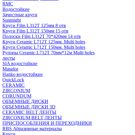
RMC
Водостойкие
Зачистные круги
Sunmight
Круги Film L312T 125мм 8 отв
Круги Film L312T 150мм 15 отв
Полоски Film L312T 70*420мм 14 отв
Круги Ceramic L712T 125мм. Multi holes
Круги Ceramic L712T 150мм. Multi holes
Рулоны Ceramic L712T 70мм*12м Multi holes
листы
SIA водостойкие
Matador
Hanko водостойкие
QuickLock
CERAMIC
ZIRCONIUM
СORUNDUM
ОБЪЕМНЫЕ ДИСКИ
ОБЪЕМНЫЕ ДИСКИ 3D
CERAMIC BELT ЛЕНТЫ
ZIRCONIUM BELT ЛЕНТЫ
ПРИСПОСОБЛЕНИЯ И ПЕРЕХОДНИКИ
RBS Абразивные материалы
Круги