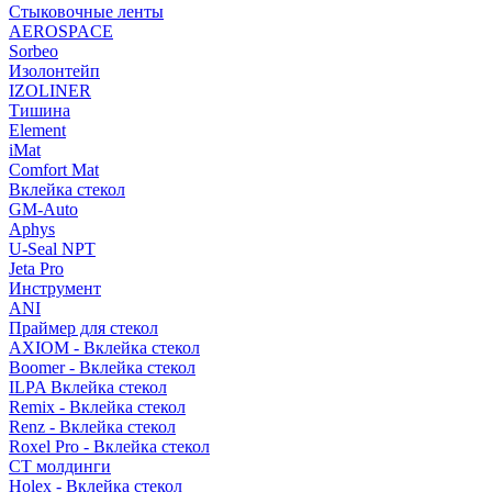
Стыковочные ленты
AEROSPACE
Sorbeo
Изолонтейп
IZOLINER
Тишина
Element
iMat
Comfort Mat
Вклейка стекол
GM-Auto
Aphys
U-Seal NPT
Jeta Pro
Инструмент
ANI
Праймер для стекол
AXIOM - Вклейка стекол
Boomer - Вклейка стекол
ILPA Вклейка стекол
Remix - Вклейка стекол
Renz - Вклейка стекол
Roxel Pro - Вклейка стекол
СТ молдинги
Holex - Вклейка стекол