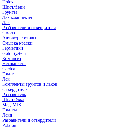
Holex
Шпатлёвки
Грунты
Лак комплекты
Лак
Разбавители и отвердители
Смола
Антикор составы
Смывка краски
Герметики
Gold System
Комплект
Некомплект
Cardea
Грунт
Лак
Комплекты грунтов и лаков
Отвердитель
Разбавитель
Шпатлёвка
MegaMIX
Грунты
Лаки
Разбавители и отвердители
Polaron