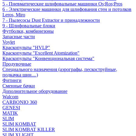
5 - Пневматические шлифовальные машинки Os;Ros;Pros
6 - Электрические машинки для шлифования стен и потолков
Leros, Miro
7 - Пылесосы Dust Extractor и принадлежности
9 - Шлифовальные блоки
Футболки, комбинезоны
Запасные части
Voylet
Краскопульты "HVLP"
Краскопульты "Excellent Atomization"
Краскопульты "Конвенциональная система"
Продувочные
Специального назначения (аэрографы, пескоструйные,
подкачка шин....)
Фитинги
Сменные бачки
Дополнительное оборудование
Walcom
CARBONIO 360
GENESI
MATIK
SLIM
SLIM KOMBAT
SLIM KOMBAT KILLER
SLIM XLIGHT