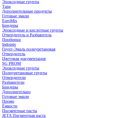
Эпоксидные грунты
Тара
Дополнительные продукты
Готовые эмали
EuroMix
Биндеры
Эпоксидные и кислотные грунты
Отвердитель и Разбавитель
Пробники
Indomix
Грунт-Эмаль полиуретановая
Отвердитель
Цветовая документация
SG PROM
Эпоксидные грунты
Полиуретановые грунты
Отвердители
Разбавители
Биндеры
Дополнительно
Готовые эмали
Промо
Ёмкости
Пигментные пасты
JETA Пигментная паста