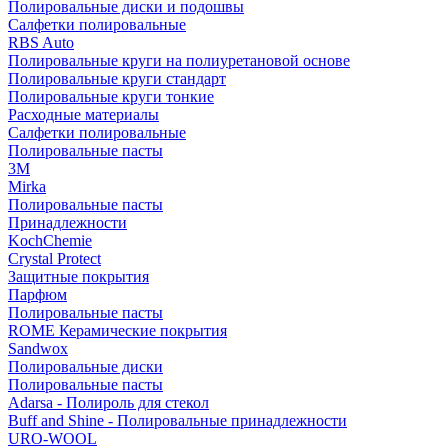
Полировальные диски и подошвы
Салфетки полировальные
RBS Auto
Полировальные круги на полиуретановой основе
Полировальные круги стандарт
Полировальные круги тонкие
Расходные материалы
Салфетки полировальные
Полировальные пасты
3М
Mirka
Полировальные пасты
Принадлежности
KochChemie
Crystal Protect
Защитные покрытия
Парфюм
Полировальные пасты
ROME Керамические покрытия
Sandwox
Полировальные диски
Полировальные пасты
Adarsa - Полироль для стекол
Buff and Shine - Полировальные принадлежности
URO-WOOL