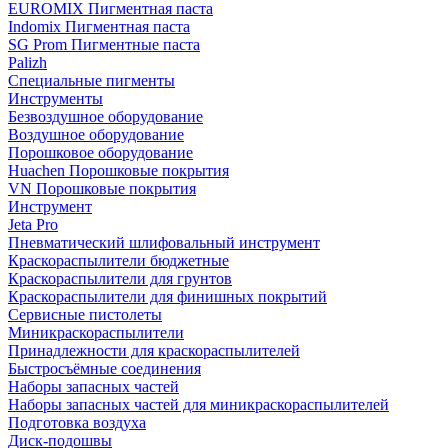
EUROMIX Пигментная паста
Indomix Пигментная паста
SG Prom Пигментные паста
Palizh
Специальные пигменты
Инструменты
Безвоздушное оборудование
Воздушное оборудование
Порошковое оборудование
Huachen Порошковые покрытия
VN Порошковые покрытия
Инструмент
Jeta Pro
Пневматический шлифовальный инструмент
Краскораспылители бюджетные
Краскораспылители для грунтов
Краскораспылители для финишных покрытий
Сервисные пистолеты
Миникраскораспылители
Принадлежности для краскораспылителей
Быстросъёмные соединения
Наборы запасных частей
Наборы запасных частей для миникраскораспылителей
Подготовка воздуха
Диск-подошвы