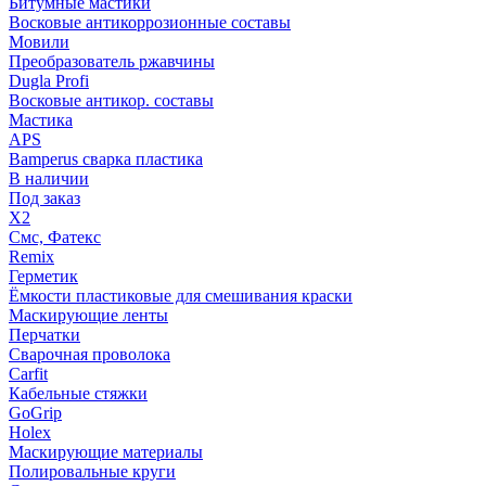
Битумные мастики
Восковые антикоррозионные составы
Мовили
Преобразователь ржавчины
Dugla Profi
Восковые антикор. составы
Мастика
APS
Bamperus сварка пластика
В наличии
Под заказ
X2
Смс, Фатекс
Remix
Герметик
Ёмкости пластиковые для смешивания краски
Маскирующие ленты
Перчатки
Сварочная проволока
Carfit
Кабельные стяжки
GoGrip
Holex
Маскирующие материалы
Полировальные круги