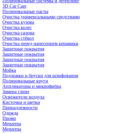
Полировальные системы и детейлинг
3D Car Care
Полировальные пасты
Очистка универсальными средствами
Очистка кузова
Очистка колес
Очистка салона
Очистка стёкол
Очистка перед нанесением керамики
Защитные покрытия
Защитные покрытия
Защитные покрытия
Защитные покрытия
Мойка
Подложки и бруски для шлифования
Полировальные круги
Аппликаторы и микрофибра
Замена глине
Освежители воздуха
Кисточки и щетки
Принадлежности
Одежда
Промо
Menzerna
Menzerna