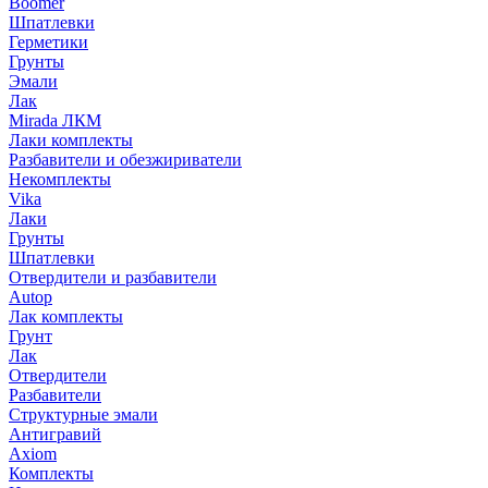
Boomer
Шпатлевки
Герметики
Грунты
Эмали
Лак
Mirada ЛКМ
Лаки комплекты
Разбавители и обезжириватели
Некомплекты
Vika
Лаки
Грунты
Шпатлевки
Отвердители и разбавители
Autop
Лак комплекты
Грунт
Лак
Отвердители
Разбавители
Структурные эмали
Антигравий
Axiom
Комплекты