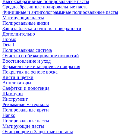
Высокоабразивные полировальные пасты
Среднеабразивные полировальные пасты
Финишные и антиголограммные полировальные пасты
Матирующие пасты
Полировальные диски
Защита блеска и очистка поверхности
Дополнительно
Промо
Detail
Полировальная система
Очистка и обезжиривание покрытий
Восстановление и уход
Керамические и кварцевые покрытия
Покрытия на основе воска
Кисти и щётки
Аппликаторы
Салфетки и полотенца
Шампуни
Инструмент
Рекламные материалы
Полировальные круги
Hanko
Полировальные пасты
Матирующие пасты
Очищающие и Защитные составы