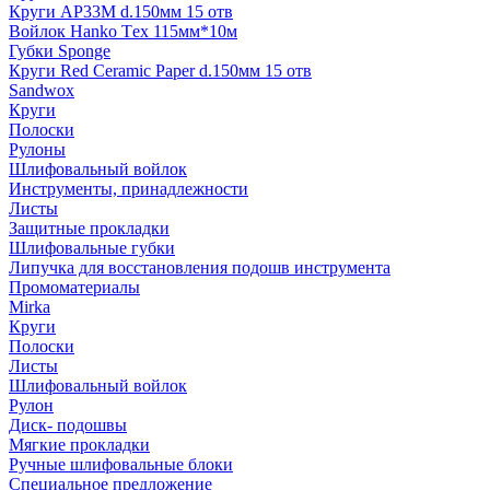
Круги AP33M d.150мм 15 отв
Войлок Hanko Tех 115мм*10м
Губки Sponge
Круги Red Ceramic Paper d.150мм 15 отв
Sandwox
Круги
Полоски
Рулоны
Шлифовальный войлок
Инструменты, принадлежности
Листы
Защитные прокладки
Шлифовальные губки
Липучка для восстановления подошв инструмента
Промоматериалы
Mirka
Круги
Полоски
Листы
Шлифовальный войлок
Рулон
Диск- подошвы
Мягкие прокладки
Ручные шлифовальные блоки
Специальное предложение