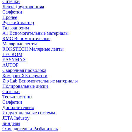
Ситечки
Лента Двусторонняя
Салфетки
Прочее
Русский мастер
Гальванохим
А1 Вспомогательные материалы
RMC Вспомогательные
Малярные ленты
ROKSTECH Малярные ленты
ТЕСКОМ
EASYMAX
AUTOP
Сварочная проволока
Комфорт ХБ перчатки
Zip Lab Вспомогательные материалы
Полировальные диски
Ситечки
Тест-пластины
Салфетки
Дополнительно
Индустриальные системы
JETA Industry
Биндеры
Отвердитель и Разбавитель