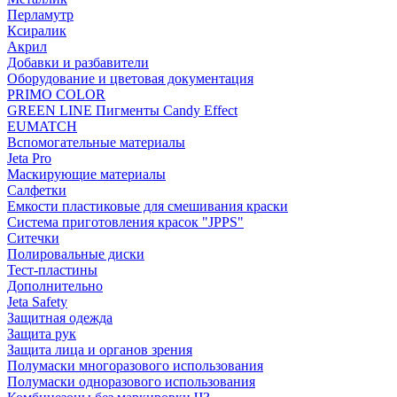
Перламутр
Ксиралик
Акрил
Добавки и разбавители
Оборудование и цветовая документация
PRIMO COLOR
GREEN LINE Пигменты Candy Effect
EUMATCH
Вспомогательные материалы
Jeta Pro
Маскирующие материалы
Салфетки
Емкости пластиковые для смешивания краски
Система приготовления красок "JPPS"
Ситечки
Полировальные диски
Тест-пластины
Дополнительно
Jeta Safety
Защитная одежда
Защита рук
Защита лица и органов зрения
Полумаски многоразового использования
Полумаски одноразового использования