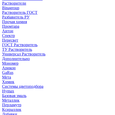
Растворители
Binagroup
Растворитель ГОСТ
Разбавитель РУ
Прочая химия
Промтара
Автон
Спектр
Пересвет
ГОСТ Растворитель
ТУ Растворитель
Универсал Растворитель
Дополнительно
Мономер
Арикон
GaRus
Мета
Химик
Системы цветоподбора
Hymax
Базовая эмаль
Металлик
Перламутр
Ксираллик
Добавки