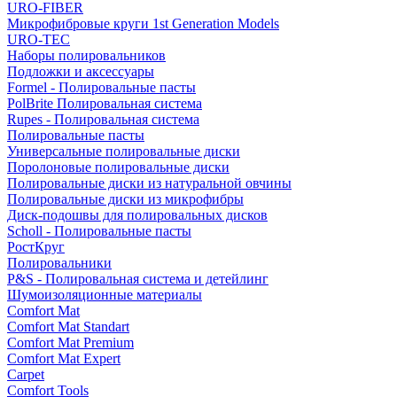
URO-FIBER
Микрофибровые круги 1st Generation Models
URO-TEC
Наборы полировальников
Подложки и аксессуары
Formel - Полировальные пасты
PolBrite Полировальная система
Rupes - Полировальная система
Полировальные пасты
Универсальные полировальные диски
Поролоновые полировальные диски
Полировальные диски из натуральной овчины
Полировальные диски из микрофибры
Диск-подошвы для полировальных дисков
Scholl - Полировальные пасты
РостКруг
Полировальники
P&S - Полировальная система и детейлинг
Шумоизоляционные материалы
Comfort Mat
Comfort Mat Standart
Comfort Mat Premium
Comfort Mat Expert
Carpet
Comfort Tools