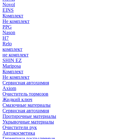
Novol
EINS
Комплект
Не комплект
PPG
Nason
H7
Relo
комплект
не комплект
SHIN EZ
Mariposa
Комплект
Не комплект
Сервисная автохимия
Axiom
Очиститель тормозов
Жидкий ключ
Смазочные материалы
Сервисная автохимия
Протирочные материалы
Укрывочные материалы
Очистители рук
Автокосметика
Герметики распыляемые