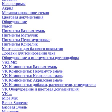
Колорстримы
Акрил
Металлизированное стекло
Цветовая документация
Оборудование
Nason
Пигменты Базовая эмаль
Пигменты Металлик
Пигменты Перламуртровые
Пигменты Ксиралик
Контроллер для базового покрытия
Добавки для тонирования лака
Оборудование и инструменты цветоподбора
Vika Mix
VK Компоненты: Базовая эмаль
VK Компоненты: Перламутр эмаль
VK Компоненты: Ксираллик эмаль
VK Компоненты: Акриловая эмаль
VK Компоненты: добавки, растворители, отвердители
VK Оборудование и цветовая документация
VK ...
Mipa Mix
Remix Supreme
Базовая Эмаль
Металлик