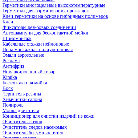
Герметики многоцелевые высокотемпературные
Герметики для формирования прокладок
Клеи-герметики на основе гибридных полимеров
Клеи
Фиксаторы резьбовых соединений
Автошампуни для бесконтактной мойки
Шиномонтаж
Кабельные стяжки нейлоновые
Пена монтажная полиуретановая
Эмали аэрозольные
Реклама
Антифриз
Немаркированный товар
Kimika
Бесконтактная мойка
Воск
Чернитель резины
Химчистки салона
Полироль
Мойка двигателя
Кондиционер для очистки изделий из кожи
Очиститель стекол
Очиститель следов насекомых
Очиститель битумных пятен