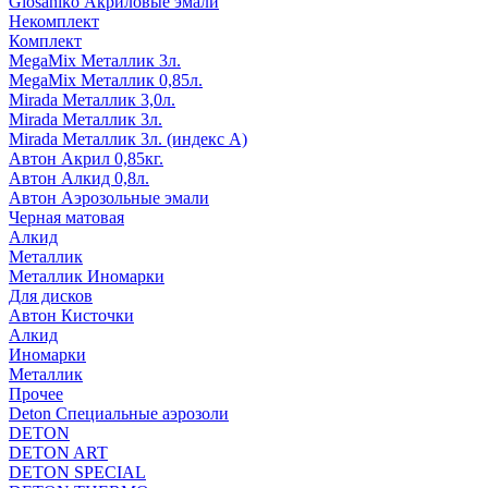
Glosaniko Акриловые эмали
Некомплект
Комплект
MegaMix Металлик 3л.
MegaMix Металлик 0,85л.
Mirada Металлик 3,0л.
Mirada Металлик 3л.
Mirada Металлик 3л. (индекс А)
Автон Акрил 0,85кг.
Автон Алкид 0,8л.
Автон Аэрозольные эмали
Черная матовая
Алкид
Металлик
Металлик Иномарки
Для дисков
Автон Кисточки
Алкид
Иномарки
Металлик
Прочее
Deton Специальные аэрозоли
DETON
DETON ART
DETON SPECIAL