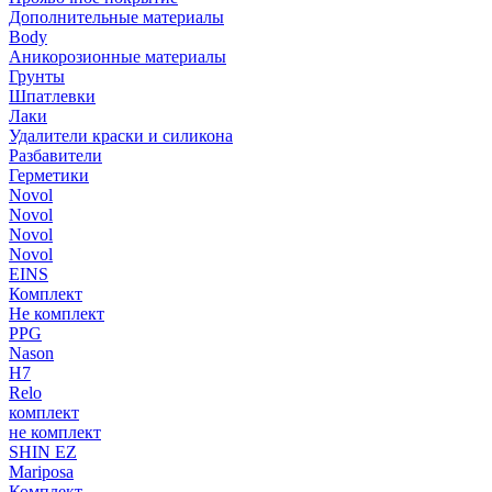
Дополнительные материалы
Body
Аникорозионные материалы
Грунты
Шпатлевки
Лаки
Удалители краски и силикона
Разбавители
Герметики
Novol
Novol
Novol
Novol
EINS
Комплект
Не комплект
PPG
Nason
H7
Relo
комплект
не комплект
SHIN EZ
Mariposa
Комплект