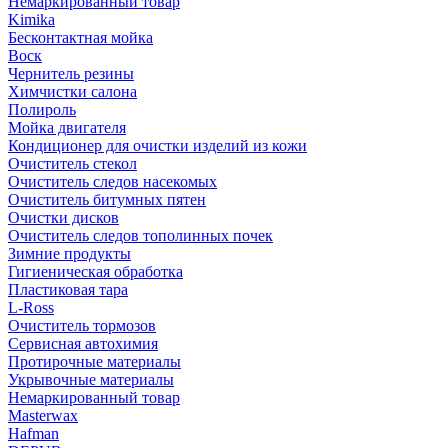
Немаркированный товар
Kimika
Бесконтактная мойка
Воск
Чернитель резины
Химчистки салона
Полироль
Мойка двигателя
Кондиционер для очистки изделий из кожи
Очиститель стекол
Очиститель следов насекомых
Очиститель битумных пятен
Очистки дисков
Очиститель следов тополинных почек
Зимние продукты
Гигиеническая обработка
Пластиковая тара
L-Ross
Очиститель тормозов
Сервисная автохимия
Протирочные материалы
Укрывочные материалы
Немаркированный товар
Masterwax
Hafman