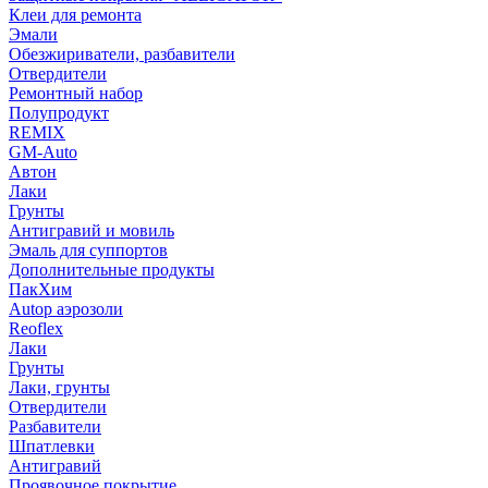
Клеи для ремонта
Эмали
Обезжириватели, разбавители
Отвердители
Ремонтный набор
Полупродукт
REMIX
GM-Auto
Автон
Лаки
Грунты
Антигравий и мовиль
Эмаль для суппортов
Дополнительные продукты
ПакХим
Autop аэрозоли
Reoflex
Лаки
Грунты
Лаки, грунты
Отвердители
Разбавители
Шпатлевки
Антигравий
Проявочное покрытие