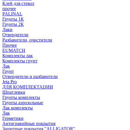
Клей для стекол
прочее
PALINAL
Грунты 1К
Грунты 2К
Лаки
Отвердители
Разбавители, очистители
Прочее
EUMATCH
Комплекты лак
Комплекты грунт
Лак
Грунт
Отвердители и разбавители
Jeta Pro
ДЛЯ КОМПЛЕКТАЦИИ
Шпатлевки
Грунты комплекты
Грунты аэрозольные
Лак комплекты
Лак
Герметики
Антигравийные покрытия
Защитные покрытия "ALLIGATOR"