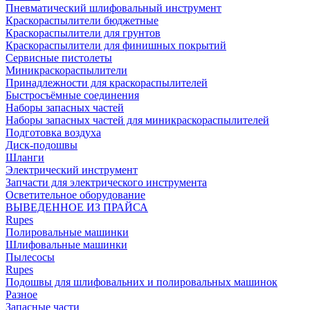
Пневматический шлифовальный инструмент
Краскораспылители бюджетные
Краскораспылители для грунтов
Краскораспылители для финишных покрытий
Сервисные пистолеты
Миникраскораспылители
Принадлежности для краскораспылителей
Быстросъёмные соединения
Наборы запасных частей
Наборы запасных частей для миникраскораспылителей
Подготовка воздуха
Диск-подошвы
Шланги
Электрический инструмент
Запчасти для электрического инструмента
Осветительное оборудование
ВЫВЕДЕННОЕ ИЗ ПРАЙСА
Rupes
Полировальные машинки
Шлифовальные машинки
Пылесосы
Rupes
Подошвы для шлифовальних и полировальных машинок
Разное
Запасные части