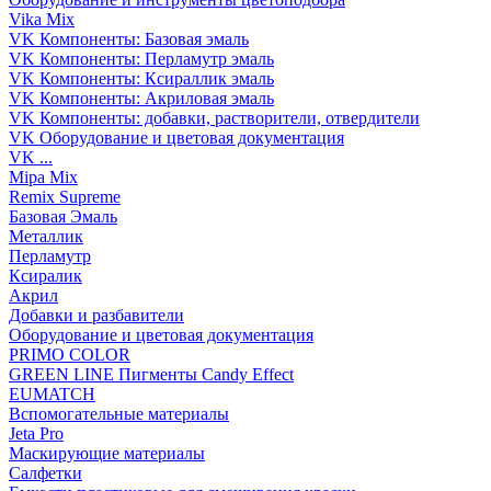
Vika Mix
VK Компоненты: Базовая эмаль
VK Компоненты: Перламутр эмаль
VK Компоненты: Ксираллик эмаль
VK Компоненты: Акриловая эмаль
VK Компоненты: добавки, растворители, отвердители
VK Оборудование и цветовая документация
VK ...
Mipa Mix
Remix Supreme
Базовая Эмаль
Металлик
Перламутр
Ксиралик
Акрил
Добавки и разбавители
Оборудование и цветовая документация
PRIMO COLOR
GREEN LINE Пигменты Candy Effect
EUMATCH
Вспомогательные материалы
Jeta Pro
Маскирующие материалы
Салфетки