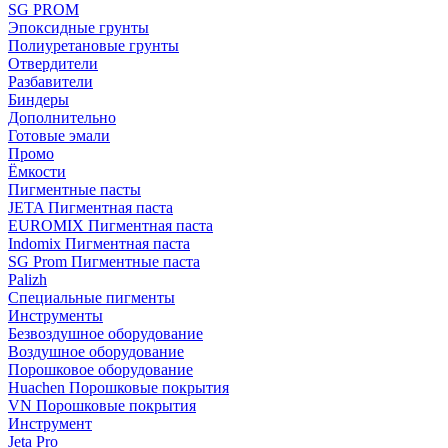
SG PROM
Эпоксидные грунты
Полиуретановые грунты
Отвердители
Разбавители
Биндеры
Дополнительно
Готовые эмали
Промо
Ёмкости
Пигментные пасты
JETA Пигментная паста
EUROMIX Пигментная паста
Indomix Пигментная паста
SG Prom Пигментные паста
Palizh
Специальные пигменты
Инструменты
Безвоздушное оборудование
Воздушное оборудование
Порошковое оборудование
Huachen Порошковые покрытия
VN Порошковые покрытия
Инструмент
Jeta Pro