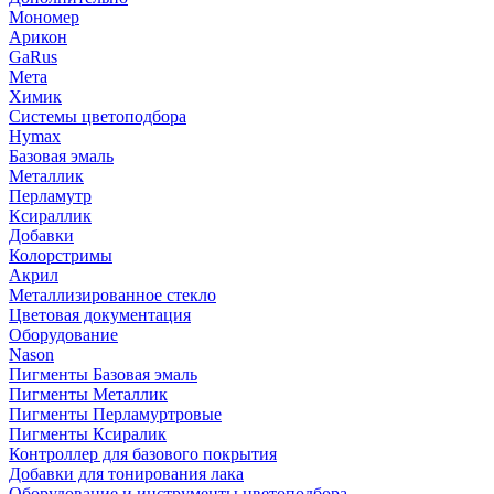
Мономер
Арикон
GaRus
Мета
Химик
Системы цветоподбора
Hymax
Базовая эмаль
Металлик
Перламутр
Ксираллик
Добавки
Колорстримы
Акрил
Металлизированное стекло
Цветовая документация
Оборудование
Nason
Пигменты Базовая эмаль
Пигменты Металлик
Пигменты Перламуртровые
Пигменты Ксиралик
Контроллер для базового покрытия
Добавки для тонирования лака
Оборудование и инструменты цветоподбора