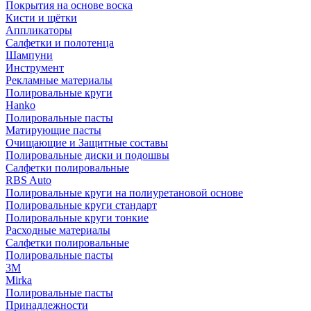
Покрытия на основе воска
Кисти и щётки
Аппликаторы
Салфетки и полотенца
Шампуни
Инструмент
Рекламные материалы
Полировальные круги
Hanko
Полировальные пасты
Матирующие пасты
Очищающие и Защитные составы
Полировальные диски и подошвы
Салфетки полировальные
RBS Auto
Полировальные круги на полиуретановой основе
Полировальные круги стандарт
Полировальные круги тонкие
Расходные материалы
Салфетки полировальные
Полировальные пасты
3М
Mirka
Полировальные пасты
Принадлежности