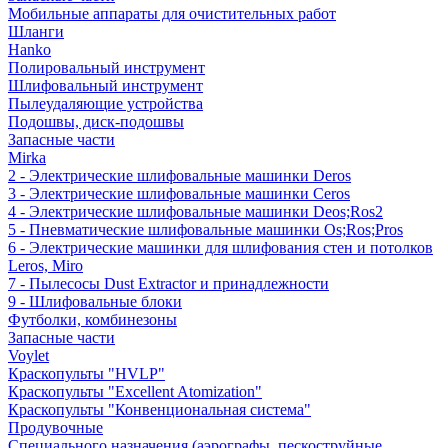
Мобильные аппараты для очистительных работ
Шланги
Hanko
Полировальный инструмент
Шлифовальный инструмент
Пылеудаляющие устройства
Подошвы, диск-подошвы
Запасные части
Mirka
2 - Электрические шлифовальные машинки Deros
3 - Электрические шлифовальные машинки Ceros
4 - Электрические шлифовальные машинки Deos;Ros2
5 - Пневматические шлифовальные машинки Os;Ros;Pros
6 - Электрические машинки для шлифования стен и потолков
Leros, Miro
7 - Пылесосы Dust Extractor и принадлежности
9 - Шлифовальные блоки
Футболки, комбинезоны
Запасные части
Voylet
Краскопульты "HVLP"
Краскопульты "Excellent Atomization"
Краскопульты "Конвенциональная система"
Продувочные
Специального назначения (аэрографы, пескоструйные,