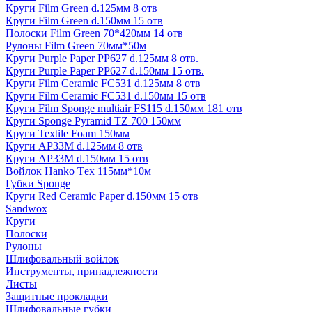
Круги Film Green d.125мм 8 отв
Круги Film Green d.150мм 15 отв
Полоски Film Green 70*420мм 14 отв
Рулоны Film Green 70мм*50м
Круги Purple Paper PP627 d.125мм 8 отв.
Круги Purple Paper PP627 d.150мм 15 отв.
Круги Film Ceramic FC531 d.125мм 8 отв
Круги Film Ceramic FC531 d.150мм 15 отв
Круги Film Sponge multiair FS115 d.150мм 181 отв
Круги Sponge Pyramid TZ 700 150мм
Круги Textile Foam 150мм
Круги AP33M d.125мм 8 отв
Круги AP33M d.150мм 15 отв
Войлок Hanko Tех 115мм*10м
Губки Sponge
Круги Red Ceramic Paper d.150мм 15 отв
Sandwox
Круги
Полоски
Рулоны
Шлифовальный войлок
Инструменты, принадлежности
Листы
Защитные прокладки
Шлифовальные губки