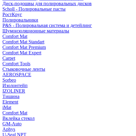
Диск-подошвы для полировальных дисков
Scholl - Полировальные пасты
РостКруг
Полировальники
P&S - Полировальная система и детейлинг
Шумоизоляционные материалы
Comfort Mat
Comfort Mat Standart
Comfort Mat Premium
Comfort Mat Expert
Carpet
Comfort Tools
Стыковочные ленты
AEROSPACE
Sorbeo
Изолонтейп
IZOLINER
Тишина
Element
iMat
Comfort Mat
Вклейка стекол
GM-Auto
Aphys
U-Seal NPT