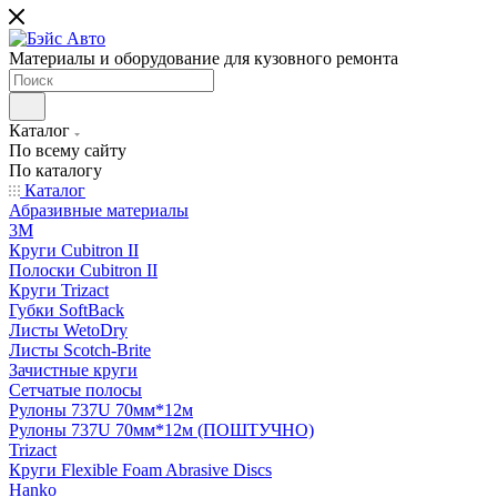
Материалы и оборудование для кузовного ремонта
Каталог
По всему сайту
По каталогу
Каталог
Абразивные материалы
3M
Круги Cubitron II
Полоски Cubitron II
Круги Trizact
Губки SoftBack
Листы WetoDry
Листы Scotch-Brite
Зачистные круги
Сетчатые полосы
Рулоны 737U 70мм*12м
Рулоны 737U 70мм*12м (ПОШТУЧНО)
Trizact
Круги Flexible Foam Abrasive Discs
Hanko