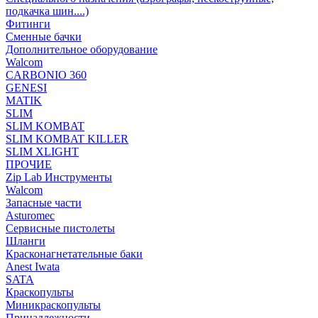
подкачка шин....)
Фитинги
Сменные бачки
Дополнительное оборудование
Walcom
CARBONIO 360
GENESI
MATIK
SLIM
SLIM KOMBAT
SLIM KOMBAT KILLER
SLIM XLIGHT
ПРОЧИЕ
Zip Lab Инструменты
Walсom
Запасные части
Asturomec
Сервисные пистолеты
Шланги
Красконагнетательные баки
Anest Iwata
SATA
Краскопульты
Миникраскопульты
Принадлежности