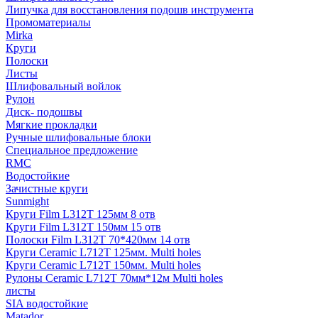
Липучка для восстановления подошв инструмента
Промоматериалы
Mirka
Круги
Полоски
Листы
Шлифовальный войлок
Рулон
Диск- подошвы
Мягкие прокладки
Ручные шлифовальные блоки
Специальное предложение
RMC
Водостойкие
Зачистные круги
Sunmight
Круги Film L312T 125мм 8 отв
Круги Film L312T 150мм 15 отв
Полоски Film L312T 70*420мм 14 отв
Круги Ceramic L712T 125мм. Multi holes
Круги Ceramic L712T 150мм. Multi holes
Рулоны Ceramic L712T 70мм*12м Multi holes
листы
SIA водостойкие
Matador