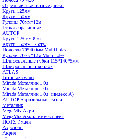
Отрезные и зачистные диски
Круги 125мм
Круги 150мм
Рулоны 70мм*12м
Губки абразивные
AUTOP
Круги 125 мм 8 отв.
Круги 150мм 17 отв.
Полоски 70*400мм Multi holes
Рулоны 70мм*12м Multi holes
Шлифовальные губки 115*140*5мм
Шлифовальный войлок
ATLAS
Готовые эмали
Mirada Металлик 1,0л.
Mirada Металлик 1,0л.
Mirada Металлик 1,0л. (индекс А)
AUTOP Аэрозольные эмали
Металлик
MegaMix Акрил
MegaMix Акрил не комплект
HOTZ Эмали
Аэрозоли
Акрил