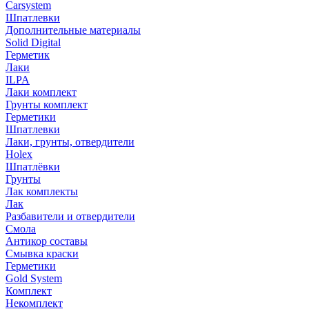
Carsystem
Шпатлевки
Дополнительные материалы
Solid Digital
Герметик
Лаки
ILPA
Лаки комплект
Грунты комплект
Герметики
Шпатлевки
Лаки, грунты, отвердители
Holex
Шпатлёвки
Грунты
Лак комплекты
Лак
Разбавители и отвердители
Смола
Антикор составы
Смывка краски
Герметики
Gold System
Комплект
Некомплект