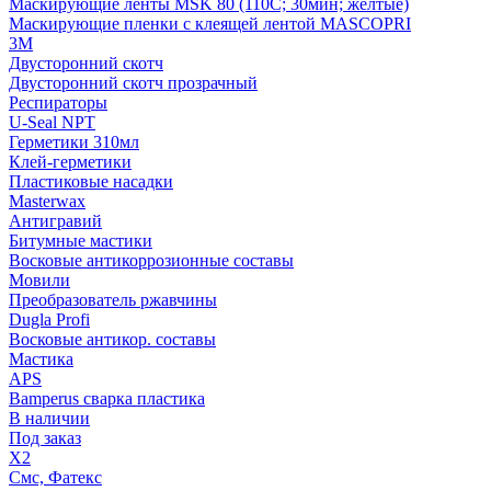
Маскирующие ленты MSK 80 (110С; 30мин; желтые)
Маскирующие пленки с клеящей лентой MASCOPRI
3M
Двусторонний скотч
Двусторонний скотч прозрачный
Респираторы
U-Seal NPT
Герметики 310мл
Клей-герметики
Пластиковые насадки
Masterwax
Антигравий
Битумные мастики
Восковые антикоррозионные составы
Мовили
Преобразователь ржавчины
Dugla Profi
Восковые антикор. составы
Мастика
APS
Bamperus сварка пластика
В наличии
Под заказ
X2
Смс, Фатекс