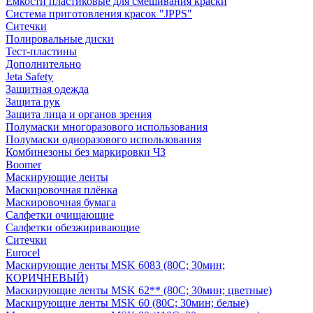
Емкости пластиковые для смешивания краски
Система приготовления красок "JPPS"
Ситечки
Полировальные диски
Тест-пластины
Дополнительно
Jeta Safety
Защитная одежда
Защита рук
Защита лица и органов зрения
Полумаски многоразового использования
Полумаски одноразового использования
Комбинезоны без маркировки ЧЗ
Boomer
Маскирующие ленты
Маскировочная плёнка
Маскировочная бумага
Салфетки очищающие
Салфетки обезжиривающие
Ситечки
Euroсel
Маскирующие ленты MSK 6083 (80С; 30мин;
КОРИЧНЕВЫЙ)
Маскирующие ленты MSK 62** (80С; 30мин; цветные)
Маскирующие ленты MSK 60 (80С; 30мин; белые)