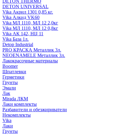
DETON THERMO
DETON UNIVERSAL
Vika Акрил 1301 0,85 кг.
Vika Алкид VK60
Vika МЛ 1110, МЛ 12 2,0кг
Vika МЛ 1110, МЛ 12 0,8кг
Vika АК 142, НЦ 11
Vika База 1л.
Detop Industrial
PRO КРАСКА Металлик 3л.
NEOENAMELE Металлик 3л.
Лакокрасочные материалы
Boomer
Шпатлевки
Герметики
Грунты
Эмали
Лак
Mirada ЛКМ
Лаки комплекты
Разбавители и обезжириватели
Некомплекты
Vika
Лаки
Грунты