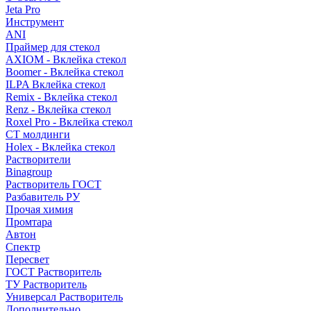
Jeta Pro
Инструмент
ANI
Праймер для стекол
AXIOM - Вклейка стекол
Boomer - Вклейка стекол
ILPA Вклейка стекол
Remix - Вклейка стекол
Renz - Вклейка стекол
Roxel Pro - Вклейка стекол
СТ молдинги
Holex - Вклейка стекол
Растворители
Binagroup
Растворитель ГОСТ
Разбавитель РУ
Прочая химия
Промтара
Автон
Спектр
Пересвет
ГОСТ Растворитель
ТУ Растворитель
Универсал Растворитель
Дополнительно