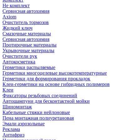
Не комплект
Сервисная автохимия
Axiom
Очиститель тормозов
Жидкий ключ
Смазочные материалы
Сервисная автохимия
Протирочные материалы
Укрывочные материалы
Очистители рук
Автокосметика
Герметики распыляемые
Герметики многоцелевые высокотемпературные
Герметики для формирования прокладок
Клеи-герметики на основе гибридных полимеров
Клеи
Фиксаторы резьбовых соединений
Автошампуни для бесконтактной мойки
Шиномонтаж
Кабельные стяжки нейлоновые
Пена монтажная полиуретановая
Эмали аэрозольные
Реклама
Антифриз