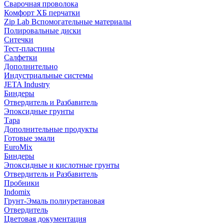
Сварочная проволока
Комфорт ХБ перчатки
Zip Lab Вспомогательные материалы
Полировальные диски
Ситечки
Тест-пластины
Салфетки
Дополнительно
Индустриальные системы
JETA Industry
Биндеры
Отвердитель и Разбавитель
Эпоксидные грунты
Тара
Дополнительные продукты
Готовые эмали
EuroMix
Биндеры
Эпоксидные и кислотные грунты
Отвердитель и Разбавитель
Пробники
Indomix
Грунт-Эмаль полиуретановая
Отвердитель
Цветовая документация