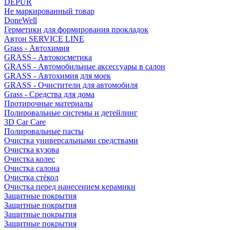
DEPUR
Не маркированный товар
DoneWell
Герметики для формирования прокладок
Автон SERVICE LINE
Grass - Автохимия
GRASS - Автокосметика
GRASS - Автомобильные аксессуары в салон
GRASS - Автохимия для моек
GRASS - Очистители для автомобиля
Grass - Средства для дома
Протирочные материалы
Полировальные системы и детейлинг
3D Car Care
Полировальные пасты
Очистка универсальными средствами
Очистка кузова
Очистка колес
Очистка салона
Очистка стёкол
Очистка перед нанесением керамики
Защитные покрытия
Защитные покрытия
Защитные покрытия
Защитные покрытия