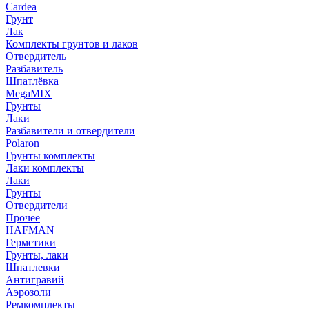
Cardea
Грунт
Лак
Комплекты грунтов и лаков
Отвердитель
Разбавитель
Шпатлёвка
MegaMIX
Грунты
Лаки
Разбавители и отвердители
Polaron
Грунты комплекты
Лаки комплекты
Лаки
Грунты
Отвердители
Прочее
HAFMAN
Герметики
Грунты, лаки
Шпатлевки
Антигравий
Аэрозоли
Ремкомплекты