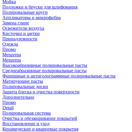
Мойка
Подложки и бруски для шлифования
Полировальные круги
Аппликаторы и микрофибра
Замена глине
Освежители воздуха
Кисточки и щетки
Принадлежности
Одежда
Промо
Menzerna
Menzerna
Высокоабразивные полировальные пасты
Среднеабразивные полировальные пасты
Финишные и антиголограммные полировальные пасты
Матирующие пасты
Полировальные диски
Защита блеска и очистка поверхности
Дополнительно
Промо
Detail
Полировальная система
Очистка и обезжиривание покрытий
Восстановление и уход
Керамические и кварцевые покрытия