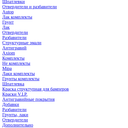
Шпатлевки
Отвердители и разбавители
Autop
Лак комплекты
Грунт
Лак
Отвердители
Разбавители
Структурные эмали
Антигравий
Axiom
Комплекты
Не комплекты
Mipa
Лаки комплекты
Грунты комплекты
Шпатлевка
Краска структупная для бамперов
Краски V.I.P.
Антигравийные покрытия
Добавки
Разбавители
Грунты, лаки
Отвердители
Дополнительно