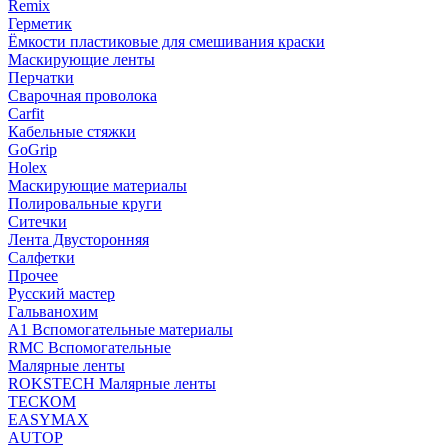
Remix
Герметик
Ёмкости пластиковые для смешивания краски
Маскирующие ленты
Перчатки
Сварочная проволока
Carfit
Кабельные стяжки
GoGrip
Holex
Маскирующие материалы
Полировальные круги
Ситечки
Лента Двусторонняя
Салфетки
Прочее
Русский мастер
Гальванохим
А1 Вспомогательные материалы
RMC Вспомогательные
Малярные ленты
ROKSTECH Малярные ленты
ТЕСКОМ
EASYMAX
AUTOP