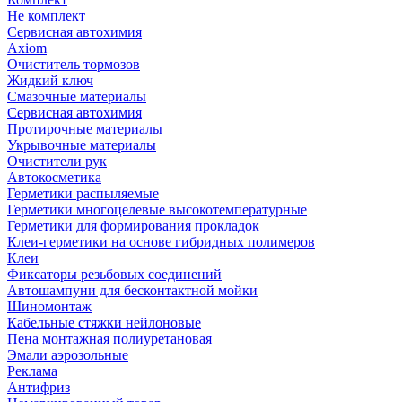
Не комплект
Сервисная автохимия
Axiom
Очиститель тормозов
Жидкий ключ
Смазочные материалы
Сервисная автохимия
Протирочные материалы
Укрывочные материалы
Очистители рук
Автокосметика
Герметики распыляемые
Герметики многоцелевые высокотемпературные
Герметики для формирования прокладок
Клеи-герметики на основе гибридных полимеров
Клеи
Фиксаторы резьбовых соединений
Автошампуни для бесконтактной мойки
Шиномонтаж
Кабельные стяжки нейлоновые
Пена монтажная полиуретановая
Эмали аэрозольные
Реклама
Антифриз