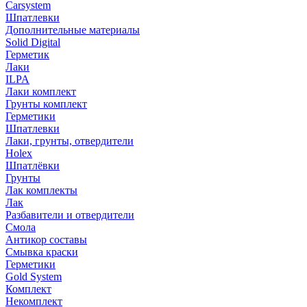
Carsystem
Шпатлевки
Дополнительные материалы
Solid Digital
Герметик
Лаки
ILPA
Лаки комплект
Грунты комплект
Герметики
Шпатлевки
Лаки, грунты, отвердители
Holex
Шпатлёвки
Грунты
Лак комплекты
Лак
Разбавители и отвердители
Смола
Антикор составы
Смывка краски
Герметики
Gold System
Комплект
Некомплект