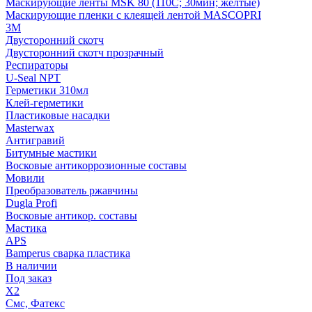
Маскирующие ленты MSK 80 (110С; 30мин; желтые)
Маскирующие пленки с клеящей лентой MASCOPRI
3M
Двусторонний скотч
Двусторонний скотч прозрачный
Респираторы
U-Seal NPT
Герметики 310мл
Клей-герметики
Пластиковые насадки
Masterwax
Антигравий
Битумные мастики
Восковые антикоррозионные составы
Мовили
Преобразователь ржавчины
Dugla Profi
Восковые антикор. составы
Мастика
APS
Bamperus сварка пластика
В наличии
Под заказ
X2
Смс, Фатекс