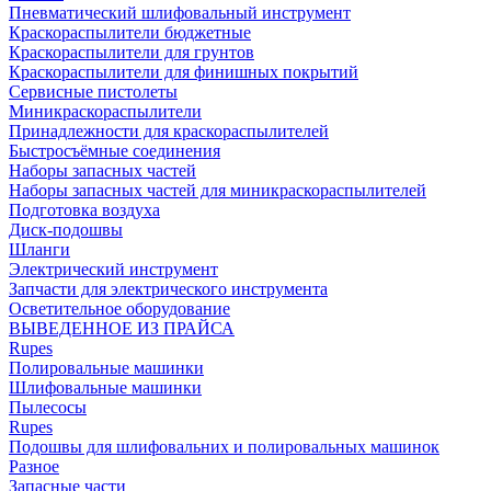
Пневматический шлифовальный инструмент
Краскораспылители бюджетные
Краскораспылители для грунтов
Краскораспылители для финишных покрытий
Сервисные пистолеты
Миникраскораспылители
Принадлежности для краскораспылителей
Быстросъёмные соединения
Наборы запасных частей
Наборы запасных частей для миникраскораспылителей
Подготовка воздуха
Диск-подошвы
Шланги
Электрический инструмент
Запчасти для электрического инструмента
Осветительное оборудование
ВЫВЕДЕННОЕ ИЗ ПРАЙСА
Rupes
Полировальные машинки
Шлифовальные машинки
Пылесосы
Rupes
Подошвы для шлифовальних и полировальных машинок
Разное
Запасные части