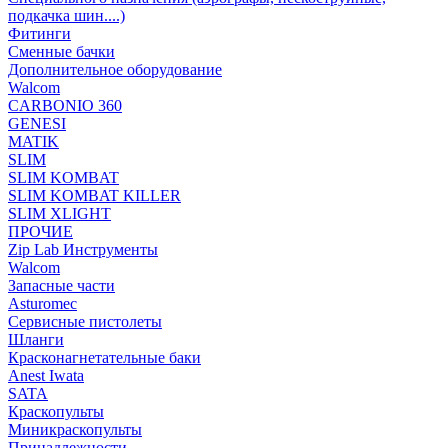
подкачка шин....)
Фитинги
Сменные бачки
Дополнительное оборудование
Walcom
CARBONIO 360
GENESI
MATIK
SLIM
SLIM KOMBAT
SLIM KOMBAT KILLER
SLIM XLIGHT
ПРОЧИЕ
Zip Lab Инструменты
Walсom
Запасные части
Asturomec
Сервисные пистолеты
Шланги
Красконагнетательные баки
Anest Iwata
SATA
Краскопульты
Миникраскопульты
Принадлежности