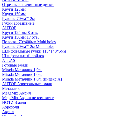
Отрезные и зачистные диски
Круги 125мм
Круги 150мм
Рулоны 70мм*12м
Губки абразивные
AUTOP
Круги 125 мм 8 отв.
Круги 150мм 17 отв.
Полоски 70*400мм Multi holes
Рулоны 70мм*12м Multi holes
Шлифовальные губки 115*140*5мм
Шлифовальный войлок
ATLAS
Готовые эмали
Mirada Металлик 1,0л.
Mirada Металлик 1,0л.
Mirada Металлик 1,0л. (индекс А)
AUTOP Аэрозольные эмали
Металлик
MegaMix Акрил
MegaMix Акрил не комплект
HOTZ Эмали
Аэрозоли
Акрил