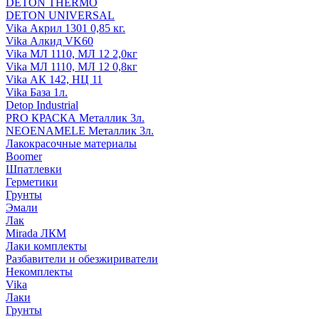
DETON THERMO
DETON UNIVERSAL
Vika Акрил 1301 0,85 кг.
Vika Алкид VK60
Vika МЛ 1110, МЛ 12 2,0кг
Vika МЛ 1110, МЛ 12 0,8кг
Vika АК 142, НЦ 11
Vika База 1л.
Detop Industrial
PRO КРАСКА Металлик 3л.
NEOENAMELE Металлик 3л.
Лакокрасочные материалы
Boomer
Шпатлевки
Герметики
Грунты
Эмали
Лак
Mirada ЛКМ
Лаки комплекты
Разбавители и обезжириватели
Некомплекты
Vika
Лаки
Грунты