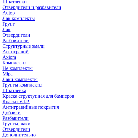
Шпатлевки
Отвердители и разбавители
Autop
Лак комплекты
Грунт
Лак
Отвердители
Разбавители
Структурные эмали
Антигравий
Axiom
Комплекты
Не комплекты
Mipa
Лаки комплекты
Грунты комплекты
Шпатлевка
Краска структупная для бамперов
Краски V.I.P.
Антигравийные покрытия
Добавки
Разбавители
Грунты, лаки
Отвердители
Дополнительно