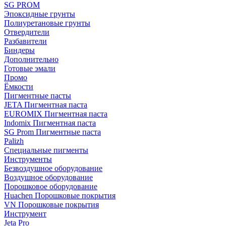
SG PROM
Эпоксидные грунты
Полиуретановые грунты
Отвердители
Разбавители
Биндеры
Дополнительно
Готовые эмали
Промо
Ёмкости
Пигментные пасты
JETA Пигментная паста
EUROMIX Пигментная паста
Indomix Пигментная паста
SG Prom Пигментные паста
Palizh
Специальные пигменты
Инструменты
Безвоздушное оборудование
Воздушное оборудование
Порошковое оборудование
Huachen Порошковые покрытия
VN Порошковые покрытия
Инструмент
Jeta Pro