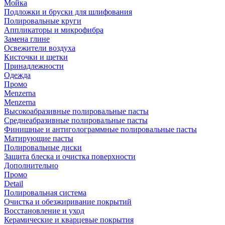
Мойка
Подложки и бруски для шлифования
Полировальные круги
Аппликаторы и микрофибра
Замена глине
Освежители воздуха
Кисточки и щетки
Принадлежности
Одежда
Промо
Menzerna
Menzerna
Высокоабразивные полировальные пасты
Среднеабразивные полировальные пасты
Финишные и антиголограммные полировальные пасты
Матирующие пасты
Полировальные диски
Защита блеска и очистка поверхности
Дополнительно
Промо
Detail
Полировальная система
Очистка и обезжиривание покрытий
Восстановление и уход
Керамические и кварцевые покрытия