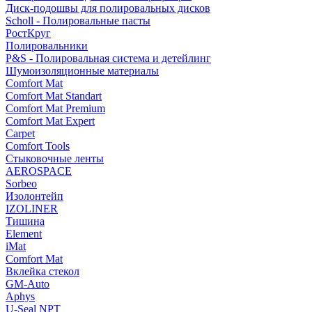
Диск-подошвы для полировальных дисков
Scholl - Полировальные пасты
РостКруг
Полировальники
P&S - Полировальная система и детейлинг
Шумоизоляционные материалы
Comfort Mat
Comfort Mat Standart
Comfort Mat Premium
Comfort Mat Expert
Carpet
Comfort Tools
Стыковочные ленты
AEROSPACE
Sorbeo
Изолонтейп
IZOLINER
Тишина
Element
iMat
Comfort Mat
Вклейка стекол
GM-Auto
Aphys
U-Seal NPT