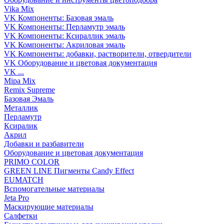
Vika Mix
VK Компоненты: Базовая эмаль
VK Компоненты: Перламутр эмаль
VK Компоненты: Ксираллик эмаль
VK Компоненты: Акриловая эмаль
VK Компоненты: добавки, растворители, отвердители
VK Оборудование и цветовая документация
VK ...
Mipa Mix
Remix Supreme
Базовая Эмаль
Металлик
Перламутр
Ксиралик
Акрил
Добавки и разбавители
Оборудование и цветовая документация
PRIMO COLOR
GREEN LINE Пигменты Candy Effect
EUMATCH
Вспомогательные материалы
Jeta Pro
Маскирующие материалы
Салфетки