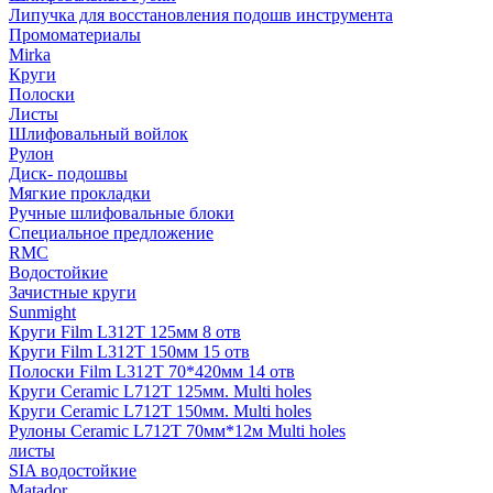
Липучка для восстановления подошв инструмента
Промоматериалы
Mirka
Круги
Полоски
Листы
Шлифовальный войлок
Рулон
Диск- подошвы
Мягкие прокладки
Ручные шлифовальные блоки
Специальное предложение
RMC
Водостойкие
Зачистные круги
Sunmight
Круги Film L312T 125мм 8 отв
Круги Film L312T 150мм 15 отв
Полоски Film L312T 70*420мм 14 отв
Круги Ceramic L712T 125мм. Multi holes
Круги Ceramic L712T 150мм. Multi holes
Рулоны Ceramic L712T 70мм*12м Multi holes
листы
SIA водостойкие
Matador