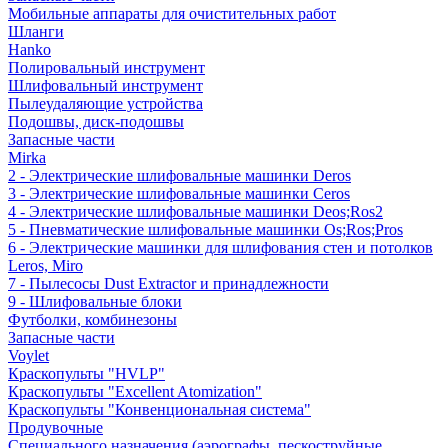
Мобильные аппараты для очистительных работ
Шланги
Hanko
Полировальный инструмент
Шлифовальный инструмент
Пылеудаляющие устройства
Подошвы, диск-подошвы
Запасные части
Mirka
2 - Электрические шлифовальные машинки Deros
3 - Электрические шлифовальные машинки Ceros
4 - Электрические шлифовальные машинки Deos;Ros2
5 - Пневматические шлифовальные машинки Os;Ros;Pros
6 - Электрические машинки для шлифования стен и потолков
Leros, Miro
7 - Пылесосы Dust Extractor и принадлежности
9 - Шлифовальные блоки
Футболки, комбинезоны
Запасные части
Voylet
Краскопульты "HVLP"
Краскопульты "Excellent Atomization"
Краскопульты "Конвенциональная система"
Продувочные
Специального назначения (аэрографы, пескоструйные,