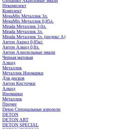
Glosaniko Акриловые эмали
Некомплект
Комплект
MegaMix Металлик 3л.
MegaMix Металлик 0,85л.
Mirada Металлик 3,0л.
Mirada Металлик 3л.
Mirada Металлик 3л. (индекс А)
Автон Акрил 0,85кг.
Автон Алкид 0,8л.
Автон Аэрозольные эмали
Черная матовая
Алкид
Металлик
Металлик Иномарки
Для дисков
Автон Кисточки
Алкид
Иномарки
Металлик
Прочее
Deton Специальные аэрозоли
DETON
DETON ART
DETON SPECIAL