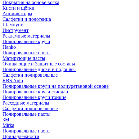
Покрытия на основе воска
Кисти и щётки
Аппликаторы
Салфетки и полотенца
Шампуни
Инструмент
Рекламные материалы
Полировальные круги
Hanko
Полировальные пасты
Матирующие пасты
Очищающие и Защитные составы
Полировальные диски и подошвы
Салфетки полировальные
RBS Auto
Полировальные круги на полиуретановой основе
Полировальные круги стандарт
Полировальные круги тонкие
Расходные материалы
Салфетки полировальные
Полировальные пасты
3М
Mirka
Полировальные пасты
Принадлежности