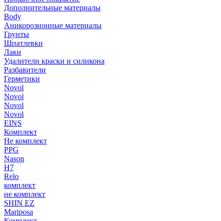
Дополнительные материалы
Body
Аникорозионные материалы
Грунты
Шпатлевки
Лаки
Удалители краски и силикона
Разбавители
Герметики
Novol
Novol
Novol
Novol
EINS
Комплект
Не комплект
PPG
Nason
H7
Relo
комплект
не комплект
SHIN EZ
Mariposa
Комплект