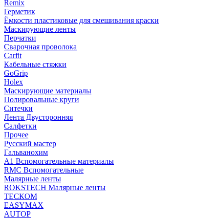
Remix
Герметик
Ёмкости пластиковые для смешивания краски
Маскирующие ленты
Перчатки
Сварочная проволока
Carfit
Кабельные стяжки
GoGrip
Holex
Маскирующие материалы
Полировальные круги
Ситечки
Лента Двусторонняя
Салфетки
Прочее
Русский мастер
Гальванохим
А1 Вспомогательные материалы
RMC Вспомогательные
Малярные ленты
ROKSTECH Малярные ленты
ТЕСКОМ
EASYMAX
AUTOP