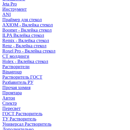
Jeta Pro
Инструмент
ANI
Праймер для стекол
AXIOM - Вклейка стекол
Boomer - Вклейка стекол
ILPA Вклейка стекол
Remix - Вклейка стекол
Renz - Вклейка стекол
Roxel Pro - Вклейка стекол
СТ молдинги
Holex - Вклейка стекол
Растворители
Binagroup
Растворитель ГОСТ
Разбавитель РУ
Прочая химия
Промтара
Автон
Спектр
Пересвет
ГОСТ Растворитель
ТУ Растворитель
Универсал Растворитель
Дополнительно