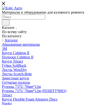
Материалы и оборудование для кузовного ремонта
Каталог
По всему сайту
По каталогу
Каталог
Абразивные материалы
3M
Круги Cubitron II
Полоски Cubitron II
Круги Trizact
Губки SoftBack
Листы WetoDry
Листы Scotch-Brite
Зачистные круги
Сетчатые полосы
Рулоны 737U 70мм*12м
Рулоны 737U 70мм*12м (ПОШТУЧНО)
Trizact
Круги Flexible Foam Abrasive Discs
Hanko