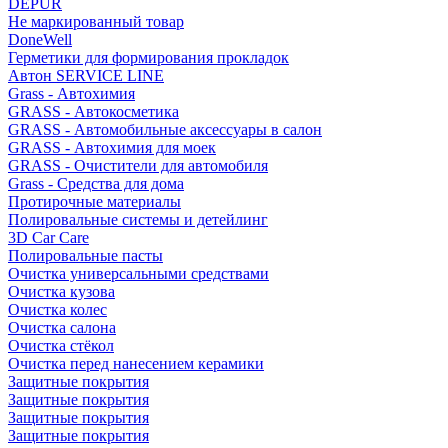
DEPUR
Не маркированный товар
DoneWell
Герметики для формирования прокладок
Автон SERVICE LINE
Grass - Автохимия
GRASS - Автокосметика
GRASS - Автомобильные аксессуары в салон
GRASS - Автохимия для моек
GRASS - Очистители для автомобиля
Grass - Средства для дома
Протирочные материалы
Полировальные системы и детейлинг
3D Car Care
Полировальные пасты
Очистка универсальными средствами
Очистка кузова
Очистка колес
Очистка салона
Очистка стёкол
Очистка перед нанесением керамики
Защитные покрытия
Защитные покрытия
Защитные покрытия
Защитные покрытия