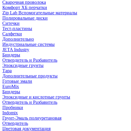
Сварочная проволока
Комфорт ХБ перчатки
Zip Lab Вспомогательные материалы
Полировальные диски
Ситечки
Тест-пластины
Салфетки
Дополнительно
Индустриальные системы
JETA Industry
Биндеры
Отвердитель и Разбавитель
Эпоксидные грунты
Тара
Дополнительные продукты
Готовые эмали
EuroMix
Биндеры
Эпоксидные и кислотные грунты
Отвердитель и Разбавитель
Пробники
Indomix
Грунт-Эмаль полиуретановая
Отвердитель
Цветовая документация