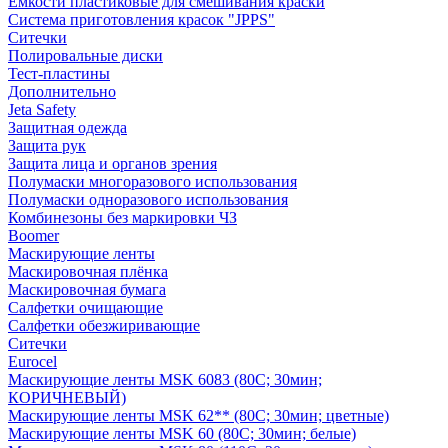
Емкости пластиковые для смешивания краски
Система приготовления красок "JPPS"
Ситечки
Полировальные диски
Тест-пластины
Дополнительно
Jeta Safety
Защитная одежда
Защита рук
Защита лица и органов зрения
Полумаски многоразового использования
Полумаски одноразового использования
Комбинезоны без маркировки ЧЗ
Boomer
Маскирующие ленты
Маскировочная плёнка
Маскировочная бумага
Салфетки очищающие
Салфетки обезжиривающие
Ситечки
Euroсel
Маскирующие ленты MSK 6083 (80С; 30мин;
КОРИЧНЕВЫЙ)
Маскирующие ленты MSK 62** (80С; 30мин; цветные)
Маскирующие ленты MSK 60 (80С; 30мин; белые)