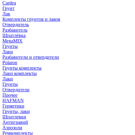
Cardea
Грунт
Лак
Комплекты грунтов и лаков
Отвердитель
Разбавитель
Шпатлёвка
MegaMIX
Грунты
Лаки
Разбавители и отвердители
Polaron
Грунты комплекты
Лаки комплекты
Лаки
Грунты
Отвердители
Прочее
HAFMAN
Герметики
Грунты, лаки
Шпатлевки
Антигравий
Аэрозоли
Ремкомплекты