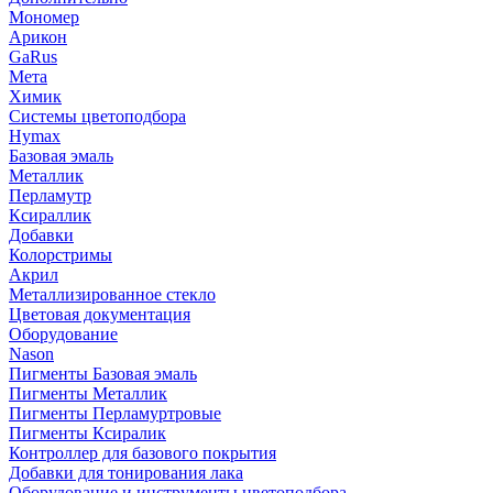
Мономер
Арикон
GaRus
Мета
Химик
Системы цветоподбора
Hymax
Базовая эмаль
Металлик
Перламутр
Ксираллик
Добавки
Колорстримы
Акрил
Металлизированное стекло
Цветовая документация
Оборудование
Nason
Пигменты Базовая эмаль
Пигменты Металлик
Пигменты Перламуртровые
Пигменты Ксиралик
Контроллер для базового покрытия
Добавки для тонирования лака
Оборудование и инструменты цветоподбора