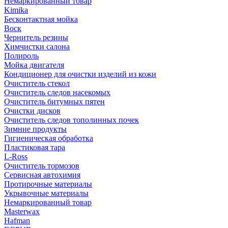
Немаркированный товар
Kimika
Бесконтактная мойка
Воск
Чернитель резины
Химчистки салона
Полироль
Мойка двигателя
Кондиционер для очистки изделий из кожи
Очиститель стекол
Очиститель следов насекомых
Очиститель битумных пятен
Очистки дисков
Очиститель следов тополинных почек
Зимние продукты
Гигиеническая обработка
Пластиковая тара
L-Ross
Очиститель тормозов
Сервисная автохимия
Протирочные материалы
Укрывочные материалы
Немаркированный товар
Masterwax
Hafman