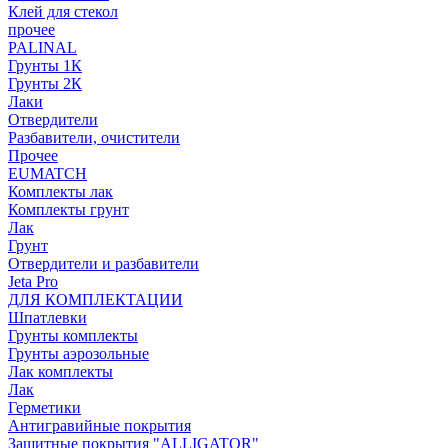
Клей для стекол
прочее
PALINAL
Грунты 1К
Грунты 2К
Лаки
Отвердители
Разбавители, очистители
Прочее
EUMATCH
Комплекты лак
Комплекты грунт
Лак
Грунт
Отвердители и разбавители
Jeta Pro
ДЛЯ КОМПЛЕКТАЦИИ
Шпатлевки
Грунты комплекты
Грунты аэрозольные
Лак комплекты
Лак
Герметики
Антигравийные покрытия
Защитные покрытия "ALLIGATOR"