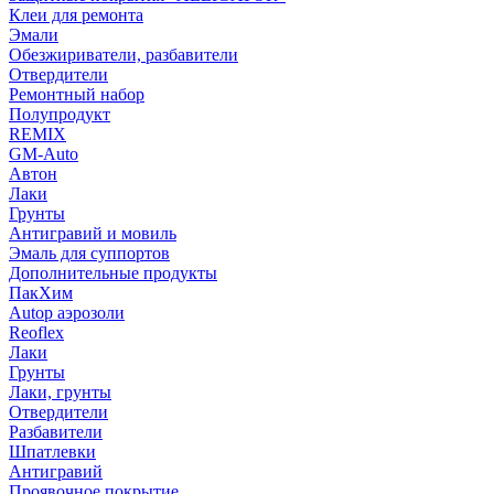
Клеи для ремонта
Эмали
Обезжириватели, разбавители
Отвердители
Ремонтный набор
Полупродукт
REMIX
GM-Auto
Автон
Лаки
Грунты
Антигравий и мовиль
Эмаль для суппортов
Дополнительные продукты
ПакХим
Autop аэрозоли
Reoflex
Лаки
Грунты
Лаки, грунты
Отвердители
Разбавители
Шпатлевки
Антигравий
Проявочное покрытие