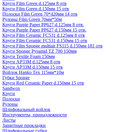
Круги Film Green d.125мм 8 отв
Круги Film Green d.150мм 15 отв
Полоски Film Green 70*420мм 14 отв
Рулоны Film Green 70мм*50м
Круги Purple Paper PP627 d.125мм 8 отв.
Круги Purple Paper PP627 d.150мм 15 отв.
Круги Film Ceramic FC531 d.125мм 8 отв
Круги Film Ceramic FC531 d.150мм 15 отв
Круги Film Sponge multiair FS115 d.150мм 181 отв
Круги Sponge Pyramid TZ 700 150мм
Круги Textile Foam 150мм
Круги AP33M d.125мм 8 отв
Круги AP33M d.150мм 15 отв
Войлок Hanko Tех 115мм*10м
Губки Sponge
Круги Red Ceramic Paper d.150мм 15 отв
Sandwox
Круги
Полоски
Рулоны
Шлифовальный войлок
Инструменты, принадлежности
Листы
Защитные прокладки
Шлифовальные губки