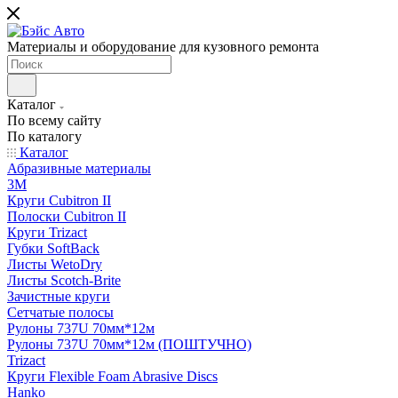
Материалы и оборудование для кузовного ремонта
Каталог
По всему сайту
По каталогу
Каталог
Абразивные материалы
3M
Круги Cubitron II
Полоски Cubitron II
Круги Trizact
Губки SoftBack
Листы WetoDry
Листы Scotch-Brite
Зачистные круги
Сетчатые полосы
Рулоны 737U 70мм*12м
Рулоны 737U 70мм*12м (ПОШТУЧНО)
Trizact
Круги Flexible Foam Abrasive Discs
Hanko