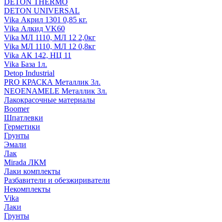
DETON THERMO
DETON UNIVERSAL
Vika Акрил 1301 0,85 кг.
Vika Алкид VK60
Vika МЛ 1110, МЛ 12 2,0кг
Vika МЛ 1110, МЛ 12 0,8кг
Vika АК 142, НЦ 11
Vika База 1л.
Detop Industrial
PRO КРАСКА Металлик 3л.
NEOENAMELE Металлик 3л.
Лакокрасочные материалы
Boomer
Шпатлевки
Герметики
Грунты
Эмали
Лак
Mirada ЛКМ
Лаки комплекты
Разбавители и обезжириватели
Некомплекты
Vika
Лаки
Грунты