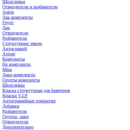
Шпатлевки
Отвердители и разбавители
Autop
Лак комплекты
Грунт
Лак
Отвердители
Разбавители
Структурные эмали
Антигравий
Axiom
Комплекты
Не комплекты
Mipa
Лаки комплекты
Грунты комплекты
Шпатлевка
Краска структупная для бамперов
Краски V.I.P.
Антигравийные покрытия
Добавки
Разбавители
Грунты, лаки
Отвердители
Дополнительно