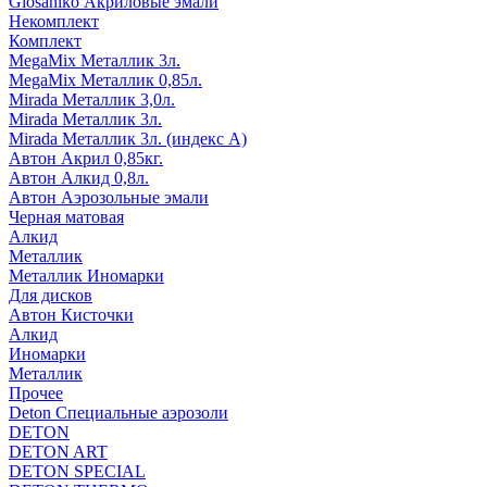
Glosaniko Акриловые эмали
Некомплект
Комплект
MegaMix Металлик 3л.
MegaMix Металлик 0,85л.
Mirada Металлик 3,0л.
Mirada Металлик 3л.
Mirada Металлик 3л. (индекс А)
Автон Акрил 0,85кг.
Автон Алкид 0,8л.
Автон Аэрозольные эмали
Черная матовая
Алкид
Металлик
Металлик Иномарки
Для дисков
Автон Кисточки
Алкид
Иномарки
Металлик
Прочее
Deton Специальные аэрозоли
DETON
DETON ART
DETON SPECIAL