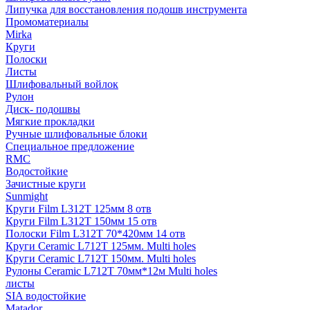
Липучка для восстановления подошв инструмента
Промоматериалы
Mirka
Круги
Полоски
Листы
Шлифовальный войлок
Рулон
Диск- подошвы
Мягкие прокладки
Ручные шлифовальные блоки
Специальное предложение
RMC
Водостойкие
Зачистные круги
Sunmight
Круги Film L312T 125мм 8 отв
Круги Film L312T 150мм 15 отв
Полоски Film L312T 70*420мм 14 отв
Круги Ceramic L712T 125мм. Multi holes
Круги Ceramic L712T 150мм. Multi holes
Рулоны Ceramic L712T 70мм*12м Multi holes
листы
SIA водостойкие
Matador