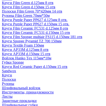
Круги Film Green d.125мм 8 отв
Круги Film Green d.150мм 15 отв
Полоски Film Green 70*420мм 14 отв
Рулоны Film Green 70мм*50м
Круги Purple Paper PP627 d.125мм 8 отв.
Круги Purple Paper PP627 d.150мм 15 отв.
Круги Film Ceramic FC531 d.125мм 8 отв
Круги Film Ceramic FC531 d.150мм 15 отв
Круги Film Sponge multiair FS115 d.150мм 181 отв
Круги Sponge Pyramid TZ 700 150мм
Круги Textile Foam 150мм
Круги AP33M d.125мм 8 отв
Круги AP33M d.150мм 15 отв
Войлок Hanko Tех 115мм*10м
Губки Sponge
Круги Red Ceramic Paper d.150мм 15 отв
Sandwox
Круги
Полоски
Рулоны
Шлифовальный войлок
Инструменты, принадлежности
Листы
Защитные прокладки
Шлифовальные губки