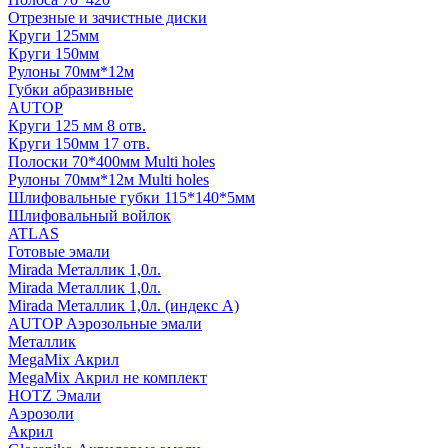
Отрезные и зачистные диски
Круги 125мм
Круги 150мм
Рулоны 70мм*12м
Губки абразивные
AUTOP
Круги 125 мм 8 отв.
Круги 150мм 17 отв.
Полоски 70*400мм Multi holes
Рулоны 70мм*12м Multi holes
Шлифовальные губки 115*140*5мм
Шлифовальный войлок
ATLAS
Готовые эмали
Mirada Металлик 1,0л.
Mirada Металлик 1,0л.
Mirada Металлик 1,0л. (индекс А)
AUTOP Аэрозольные эмали
Металлик
MegaMix Акрил
MegaMix Акрил не комплект
HOTZ Эмали
Аэрозоли
Акрил