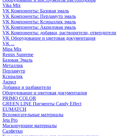
Vika Mix
VK Компоненты: Базовая эмаль
VK Компоненты: Перламутр эмаль
VK Компоненты: Ксираллик эмаль
VK Компоненты: Акриловая эмаль
VK Компоненты: добавки, растворители, отвердители
VK Оборудование и цветовая документация
VK ...
Mipa Mix
Remix Supreme
Базовая Эмаль
Металлик
Перламутр
Ксиралик
Акрил
Добавки и разбавители
Оборудование и цветовая документация
PRIMO COLOR
GREEN LINE Пигменты Candy Effect
EUMATCH
Вспомогательные материалы
Jeta Pro
Маскирующие материалы
Салфетки