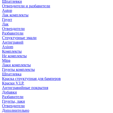
Шпатлевки
Отвердители и разбавители
Autop
Лак комплекты
Грунт
Лак
Отвердители
Разбавители
Структурные эмали
Антигравий
Axiom
Комплекты
Не комплекты
Mipa
Лаки комплекты
Грунты комплекты
Шпатлевка
Краска структупная для бамперов
Краски V.I.P.
Антигравийные покрытия
Добавки
Разбавители
Грунты, лаки
Отвердители
Дополнительно