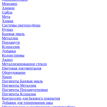
Мономер
Арикон
GaRus
Мета
Химик
Системы цветоподбора
Hymax
Базовая эмаль
Металлик
Перламутр
Ксираллик
Добавки
Колорстримы
Акрил
Металлизированное стекло
Цветовая документация
Оборудование
Nason
Пигменты Базовая эмаль
Пигменты Металлик
Пигменты Перламуртровые
Пигменты Ксиралик
Контроллер для базового покрытия
Добавки для тонирования лака
Оборудование и инструменты цветоподбора