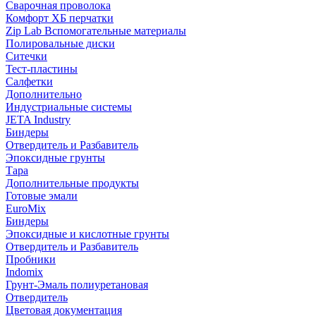
Сварочная проволока
Комфорт ХБ перчатки
Zip Lab Вспомогательные материалы
Полировальные диски
Ситечки
Тест-пластины
Салфетки
Дополнительно
Индустриальные системы
JETA Industry
Биндеры
Отвердитель и Разбавитель
Эпоксидные грунты
Тара
Дополнительные продукты
Готовые эмали
EuroMix
Биндеры
Эпоксидные и кислотные грунты
Отвердитель и Разбавитель
Пробники
Indomix
Грунт-Эмаль полиуретановая
Отвердитель
Цветовая документация