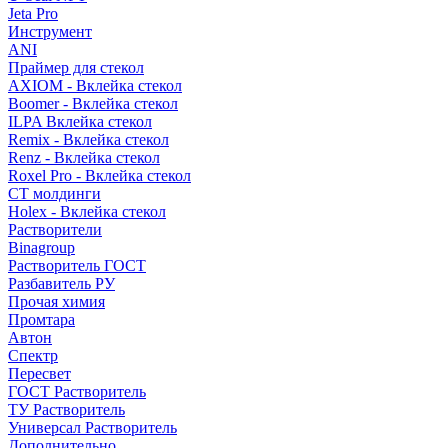
Jeta Pro
Инструмент
ANI
Праймер для стекол
AXIOM - Вклейка стекол
Boomer - Вклейка стекол
ILPA Вклейка стекол
Remix - Вклейка стекол
Renz - Вклейка стекол
Roxel Pro - Вклейка стекол
СТ молдинги
Holex - Вклейка стекол
Растворители
Binagroup
Растворитель ГОСТ
Разбавитель РУ
Прочая химия
Промтара
Автон
Спектр
Пересвет
ГОСТ Растворитель
ТУ Растворитель
Универсал Растворитель
Дополнительно