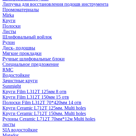
Липучка для восстановления подошв инструмента
Промоматериалы
Mirka
Круги
Полоски
Листы
Шлифовальный войлок
Рулон
Диск- подошвы
Мягкие прокладки
Ручные шлифовальные блоки
Специальное предложение
RMC
Водостойкие
Зачистные круги
Sunmight
Круги Film L312T 125мм 8 отв
Круги Film L312T 150мм 15 отв
Полоски Film L312T 70*420мм 14 отв
Круги Ceramic L712T 125мм. Multi holes
Круги Ceramic L712T 150мм. Multi holes
Рулоны Ceramic L712T 70мм*12м Multi holes
листы
SIA водостойкие
Matador