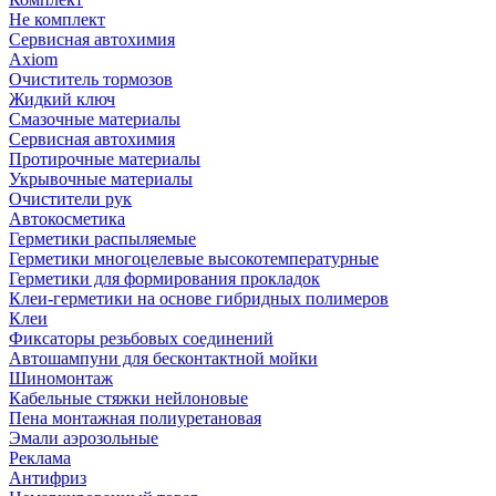
Не комплект
Сервисная автохимия
Axiom
Очиститель тормозов
Жидкий ключ
Смазочные материалы
Сервисная автохимия
Протирочные материалы
Укрывочные материалы
Очистители рук
Автокосметика
Герметики распыляемые
Герметики многоцелевые высокотемпературные
Герметики для формирования прокладок
Клеи-герметики на основе гибридных полимеров
Клеи
Фиксаторы резьбовых соединений
Автошампуни для бесконтактной мойки
Шиномонтаж
Кабельные стяжки нейлоновые
Пена монтажная полиуретановая
Эмали аэрозольные
Реклама
Антифриз