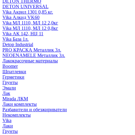
DETON THERMO
DETON UNIVERSAL
Vika Акрил 1301 0,85 кг.
Vika Алкид VK60
Vika МЛ 1110, МЛ 12 2,0кг
Vika МЛ 1110, МЛ 12 0,8кг
Vika АК 142, НЦ 11
Vika База 1л.
Detop Industrial
PRO КРАСКА Металлик 3л.
NEOENAMELE Металлик 3л.
Лакокрасочные материалы
Boomer
Шпатлевки
Герметики
Грунты
Эмали
Лак
Mirada ЛКМ
Лаки комплекты
Разбавители и обезжириватели
Некомплекты
Vika
Лаки
Грунты