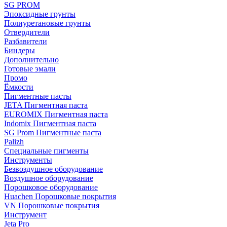
SG PROM
Эпоксидные грунты
Полиуретановые грунты
Отвердители
Разбавители
Биндеры
Дополнительно
Готовые эмали
Промо
Ёмкости
Пигментные пасты
JETA Пигментная паста
EUROMIX Пигментная паста
Indomix Пигментная паста
SG Prom Пигментные паста
Palizh
Специальные пигменты
Инструменты
Безвоздушное оборудование
Воздушное оборудование
Порошковое оборудование
Huachen Порошковые покрытия
VN Порошковые покрытия
Инструмент
Jeta Pro