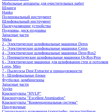
Мобильные аппараты для очистительных работ
Шланги
Hanko
Полировальный инструмент
Шлифовальный инструмент
Пылеудаляющие устройства
Подошвы, диск-подошвы
Запасные части
Mirka
2 - Электрические шлифовальные машинки Deros
3 - Электрические шлифовальные машинки Ceros
4 - Электрические шлифовальные машинки Deos;Ros2
5 - Пневматические шлифовальные машинки Os;Ros;Pros
6 - Электрические машинки для шлифования стен и потолков
Leros, Miro
7 - Пылесосы Dust Extractor и принадлежности
9 - Шлифовальные блоки
Футболки, комбинезоны
Запасные части
Voylet
Краскопульты "HVLP"
Краскопульты "Excellent Atomization"
Краскопульты "Конвенциональная система"
Продувочные
Специального назначения (аэрографы, пескоструйные,