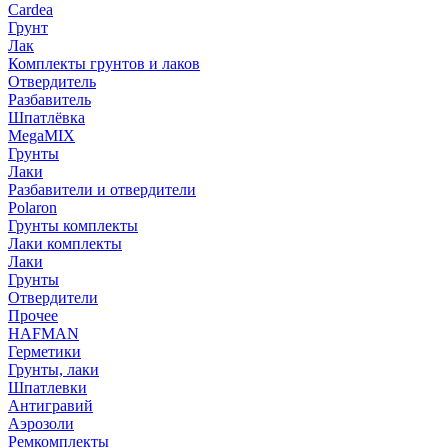
Cardea
Грунт
Лак
Комплекты грунтов и лаков
Отвердитель
Разбавитель
Шпатлёвка
MegaMIX
Грунты
Лаки
Разбавители и отвердители
Polaron
Грунты комплекты
Лаки комплекты
Лаки
Грунты
Отвердители
Прочее
HAFMAN
Герметики
Грунты, лаки
Шпатлевки
Антигравий
Аэрозоли
Ремкомплекты