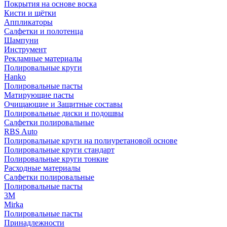
Покрытия на основе воска
Кисти и щётки
Аппликаторы
Салфетки и полотенца
Шампуни
Инструмент
Рекламные материалы
Полировальные круги
Hanko
Полировальные пасты
Матирующие пасты
Очищающие и Защитные составы
Полировальные диски и подошвы
Салфетки полировальные
RBS Auto
Полировальные круги на полиуретановой основе
Полировальные круги стандарт
Полировальные круги тонкие
Расходные материалы
Салфетки полировальные
Полировальные пасты
3М
Mirka
Полировальные пасты
Принадлежности