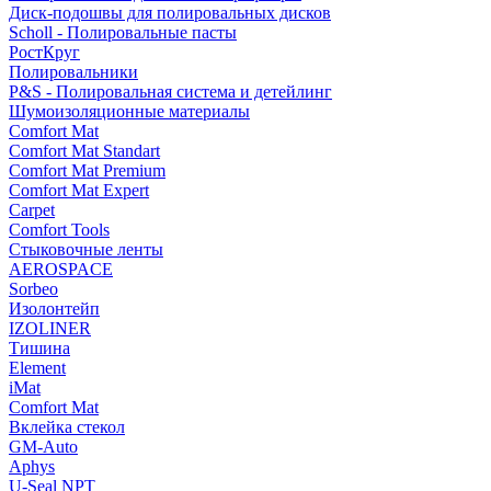
Диск-подошвы для полировальных дисков
Scholl - Полировальные пасты
РостКруг
Полировальники
P&S - Полировальная система и детейлинг
Шумоизоляционные материалы
Comfort Mat
Comfort Mat Standart
Comfort Mat Premium
Comfort Mat Expert
Carpet
Comfort Tools
Стыковочные ленты
AEROSPACE
Sorbeo
Изолонтейп
IZOLINER
Тишина
Element
iMat
Comfort Mat
Вклейка стекол
GM-Auto
Aphys
U-Seal NPT