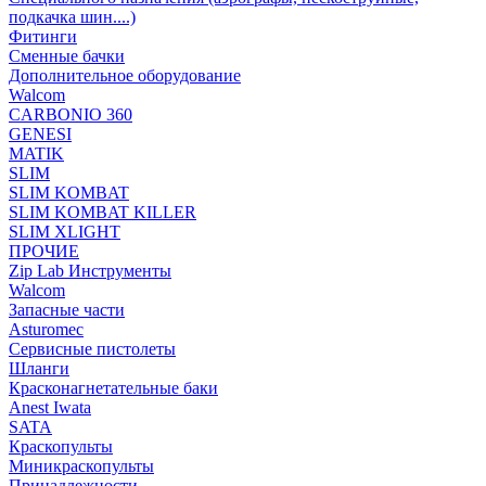
подкачка шин....)
Фитинги
Сменные бачки
Дополнительное оборудование
Walcom
CARBONIO 360
GENESI
MATIK
SLIM
SLIM KOMBAT
SLIM KOMBAT KILLER
SLIM XLIGHT
ПРОЧИЕ
Zip Lab Инструменты
Walсom
Запасные части
Asturomec
Сервисные пистолеты
Шланги
Красконагнетательные баки
Anest Iwata
SATA
Краскопульты
Миникраскопульты
Принадлежности