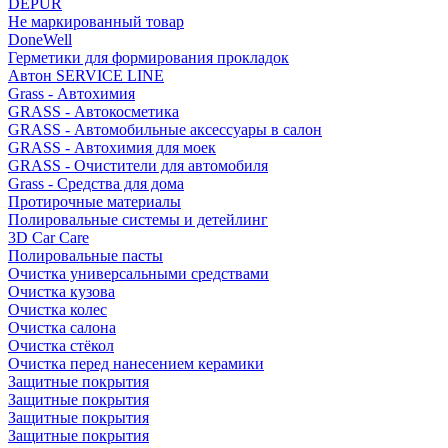
DEPUR
Не маркированный товар
DoneWell
Герметики для формирования прокладок
Автон SERVICE LINE
Grass - Автохимия
GRASS - Автокосметика
GRASS - Автомобильные аксессуары в салон
GRASS - Автохимия для моек
GRASS - Очистители для автомобиля
Grass - Средства для дома
Протирочные материалы
Полировальные системы и детейлинг
3D Car Care
Полировальные пасты
Очистка универсальными средствами
Очистка кузова
Очистка колес
Очистка салона
Очистка стёкол
Очистка перед нанесением керамики
Защитные покрытия
Защитные покрытия
Защитные покрытия
Защитные покрытия