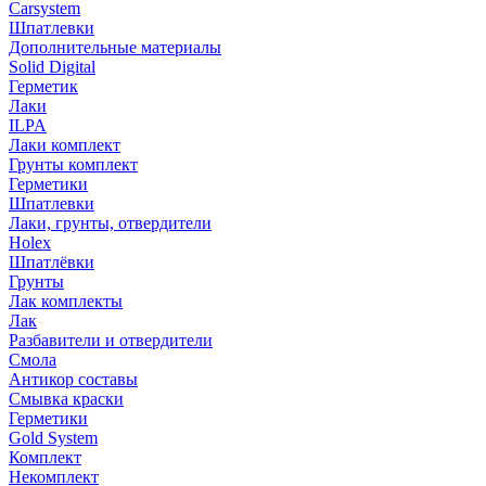
Carsystem
Шпатлевки
Дополнительные материалы
Solid Digital
Герметик
Лаки
ILPA
Лаки комплект
Грунты комплект
Герметики
Шпатлевки
Лаки, грунты, отвердители
Holex
Шпатлёвки
Грунты
Лак комплекты
Лак
Разбавители и отвердители
Смола
Антикор составы
Смывка краски
Герметики
Gold System
Комплект
Некомплект