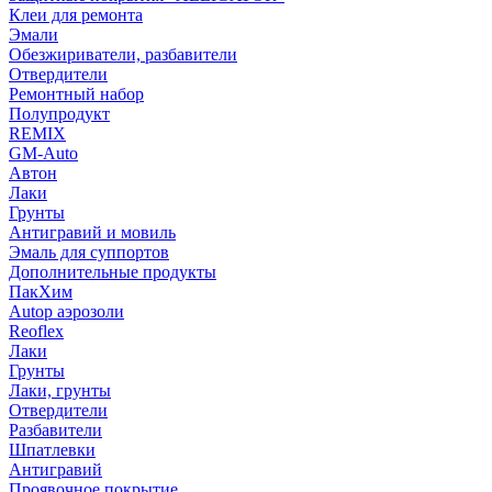
Клеи для ремонта
Эмали
Обезжириватели, разбавители
Отвердители
Ремонтный набор
Полупродукт
REMIX
GM-Auto
Автон
Лаки
Грунты
Антигравий и мовиль
Эмаль для суппортов
Дополнительные продукты
ПакХим
Autop аэрозоли
Reoflex
Лаки
Грунты
Лаки, грунты
Отвердители
Разбавители
Шпатлевки
Антигравий
Проявочное покрытие