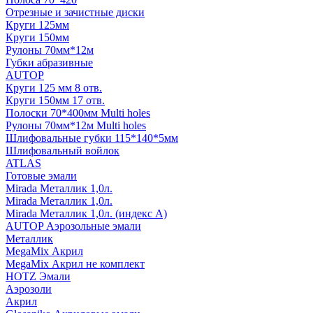
Отрезные и зачистные диски
Круги 125мм
Круги 150мм
Рулоны 70мм*12м
Губки абразивные
AUTOP
Круги 125 мм 8 отв.
Круги 150мм 17 отв.
Полоски 70*400мм Multi holes
Рулоны 70мм*12м Multi holes
Шлифовальные губки 115*140*5мм
Шлифовальный войлок
ATLAS
Готовые эмали
Mirada Металлик 1,0л.
Mirada Металлик 1,0л.
Mirada Металлик 1,0л. (индекс А)
AUTOP Аэрозольные эмали
Металлик
MegaMix Акрил
MegaMix Акрил не комплект
HOTZ Эмали
Аэрозоли
Акрил