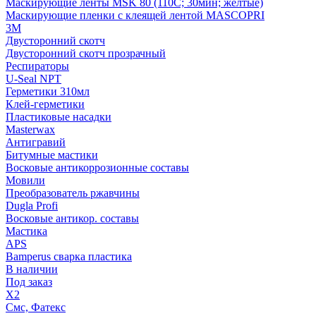
Маскирующие ленты MSK 80 (110С; 30мин; желтые)
Маскирующие пленки с клеящей лентой MASCOPRI
3M
Двусторонний скотч
Двусторонний скотч прозрачный
Респираторы
U-Seal NPT
Герметики 310мл
Клей-герметики
Пластиковые насадки
Masterwax
Антигравий
Битумные мастики
Восковые антикоррозионные составы
Мовили
Преобразователь ржавчины
Dugla Profi
Восковые антикор. составы
Мастика
APS
Bamperus сварка пластика
В наличии
Под заказ
X2
Смс, Фатекс