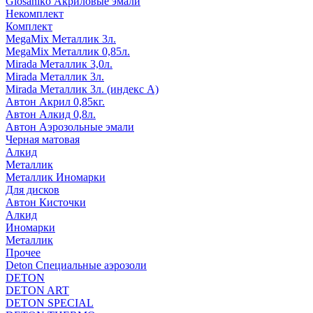
Glosaniko Акриловые эмали
Некомплект
Комплект
MegaMix Металлик 3л.
MegaMix Металлик 0,85л.
Mirada Металлик 3,0л.
Mirada Металлик 3л.
Mirada Металлик 3л. (индекс А)
Автон Акрил 0,85кг.
Автон Алкид 0,8л.
Автон Аэрозольные эмали
Черная матовая
Алкид
Металлик
Металлик Иномарки
Для дисков
Автон Кисточки
Алкид
Иномарки
Металлик
Прочее
Deton Специальные аэрозоли
DETON
DETON ART
DETON SPECIAL