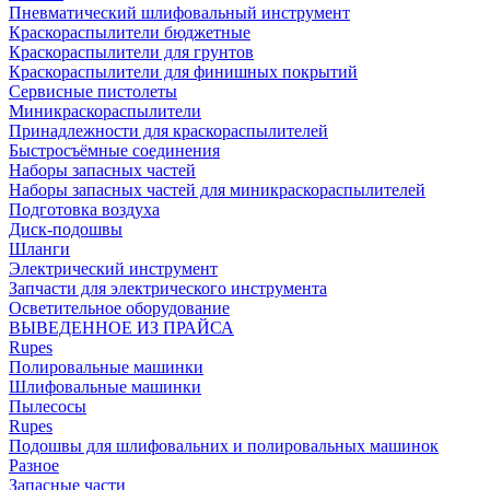
Пневматический шлифовальный инструмент
Краскораспылители бюджетные
Краскораспылители для грунтов
Краскораспылители для финишных покрытий
Сервисные пистолеты
Миникраскораспылители
Принадлежности для краскораспылителей
Быстросъёмные соединения
Наборы запасных частей
Наборы запасных частей для миникраскораспылителей
Подготовка воздуха
Диск-подошвы
Шланги
Электрический инструмент
Запчасти для электрического инструмента
Осветительное оборудование
ВЫВЕДЕННОЕ ИЗ ПРАЙСА
Rupes
Полировальные машинки
Шлифовальные машинки
Пылесосы
Rupes
Подошвы для шлифовальних и полировальных машинок
Разное
Запасные части