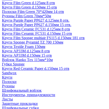
Круги Film Green d.125мм 8 отв
Круги Film Green d.150мм 15 отв
Полоски Film Green 70*420мм 14 отв
Рулоны Film Green 70мм*50м
Круги Purple Paper PP627 d.125мм 8 отв.
Круги Purple Paper PP627 d.150мм 15 отв.
Круги Film Ceramic FC531 d.125мм 8 отв
Круги Film Ceramic FC531 d.150мм 15 отв
Круги Film Sponge multiair FS115 d.150мм 181 отв
Круги Sponge Pyramid TZ 700 150мм
Круги Textile Foam 150мм
Круги AP33M d.125мм 8 отв
Круги AP33M d.150мм 15 отв
Войлок Hanko Tех 115мм*10м
Губки Sponge
Круги Red Ceramic Paper d.150мм 15 отв
Sandwox
Круги
Полоски
Рулоны
Шлифовальный войлок
Инструменты, принадлежности
Листы
Защитные прокладки
Шлифовальные губки