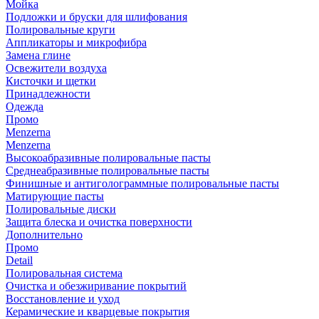
Мойка
Подложки и бруски для шлифования
Полировальные круги
Аппликаторы и микрофибра
Замена глине
Освежители воздуха
Кисточки и щетки
Принадлежности
Одежда
Промо
Menzerna
Menzerna
Высокоабразивные полировальные пасты
Среднеабразивные полировальные пасты
Финишные и антиголограммные полировальные пасты
Матирующие пасты
Полировальные диски
Защита блеска и очистка поверхности
Дополнительно
Промо
Detail
Полировальная система
Очистка и обезжиривание покрытий
Восстановление и уход
Керамические и кварцевые покрытия