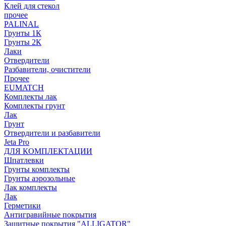
Клей для стекол
прочее
PALINAL
Грунты 1К
Грунты 2К
Лаки
Отвердители
Разбавители, очистители
Прочее
EUMATCH
Комплекты лак
Комплекты грунт
Лак
Грунт
Отвердители и разбавители
Jeta Pro
ДЛЯ КОМПЛЕКТАЦИИ
Шпатлевки
Грунты комплекты
Грунты аэрозольные
Лак комплекты
Лак
Герметики
Антигравийные покрытия
Защитные покрытия "ALLIGATOR"