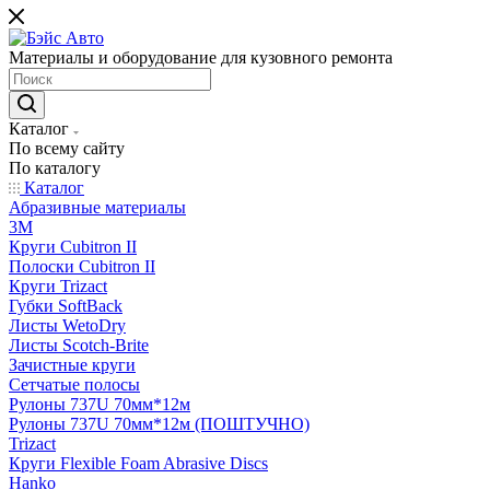
Материалы и оборудование для кузовного ремонта
Каталог
По всему сайту
По каталогу
Каталог
Абразивные материалы
3M
Круги Cubitron II
Полоски Cubitron II
Круги Trizact
Губки SoftBack
Листы WetoDry
Листы Scotch-Brite
Зачистные круги
Сетчатые полосы
Рулоны 737U 70мм*12м
Рулоны 737U 70мм*12м (ПОШТУЧНО)
Trizact
Круги Flexible Foam Abrasive Discs
Hanko