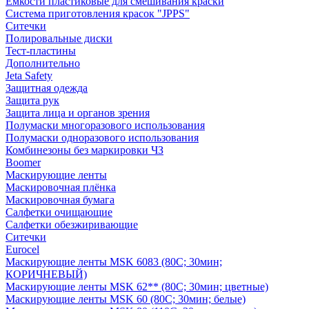
Емкости пластиковые для смешивания краски
Система приготовления красок "JPPS"
Ситечки
Полировальные диски
Тест-пластины
Дополнительно
Jeta Safety
Защитная одежда
Защита рук
Защита лица и органов зрения
Полумаски многоразового использования
Полумаски одноразового использования
Комбинезоны без маркировки ЧЗ
Boomer
Маскирующие ленты
Маскировочная плёнка
Маскировочная бумага
Салфетки очищающие
Салфетки обезжиривающие
Ситечки
Euroсel
Маскирующие ленты MSK 6083 (80С; 30мин;
КОРИЧНЕВЫЙ)
Маскирующие ленты MSK 62** (80С; 30мин; цветные)
Маскирующие ленты MSK 60 (80С; 30мин; белые)