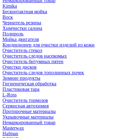
Немаркированный товар
Kimika
Бесконтактная мойка
Воск
Чернитель резины
Химчистки салона
Полироль
Мойка двигателя
Кондиционер для очистки изделий из кожи
Очиститель стекол
Очиститель следов насекомых
Очиститель битумных пятен
Очистки дисков
Очиститель следов тополинных почек
Зимние продукты
Гигиеническая обработка
Пластиковая тара
L-Ross
Очиститель тормозов
Сервисная автохимия
Протирочные материалы
Укрывочные материалы
Немаркированный товар
Masterwax
Hafman