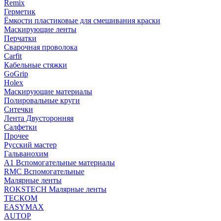
Remix
Герметик
Ёмкости пластиковые для смешивания краски
Маскирующие ленты
Перчатки
Сварочная проволока
Carfit
Кабельные стяжки
GoGrip
Holex
Маскирующие материалы
Полировальные круги
Ситечки
Лента Двусторонняя
Салфетки
Прочее
Русский мастер
Гальванохим
А1 Вспомогательные материалы
RMC Вспомогательные
Малярные ленты
ROKSTECH Малярные ленты
ТЕСКОМ
EASYMAX
AUTOP