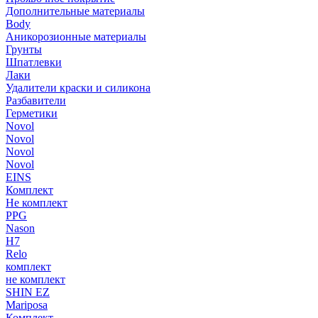
Дополнительные материалы
Body
Аникорозионные материалы
Грунты
Шпатлевки
Лаки
Удалители краски и силикона
Разбавители
Герметики
Novol
Novol
Novol
Novol
EINS
Комплект
Не комплект
PPG
Nason
H7
Relo
комплект
не комплект
SHIN EZ
Mariposa
Комплект