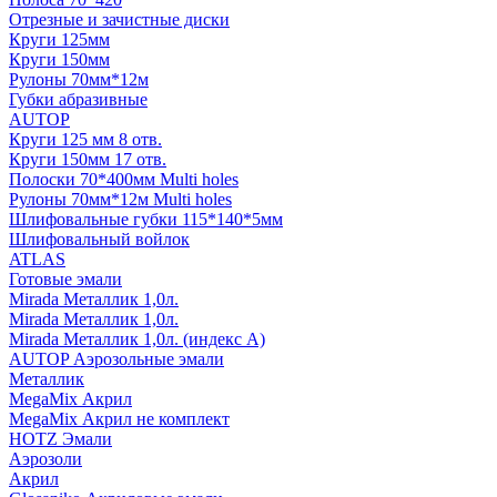
Отрезные и зачистные диски
Круги 125мм
Круги 150мм
Рулоны 70мм*12м
Губки абразивные
AUTOP
Круги 125 мм 8 отв.
Круги 150мм 17 отв.
Полоски 70*400мм Multi holes
Рулоны 70мм*12м Multi holes
Шлифовальные губки 115*140*5мм
Шлифовальный войлок
ATLAS
Готовые эмали
Mirada Металлик 1,0л.
Mirada Металлик 1,0л.
Mirada Металлик 1,0л. (индекс А)
AUTOP Аэрозольные эмали
Металлик
MegaMix Акрил
MegaMix Акрил не комплект
HOTZ Эмали
Аэрозоли
Акрил