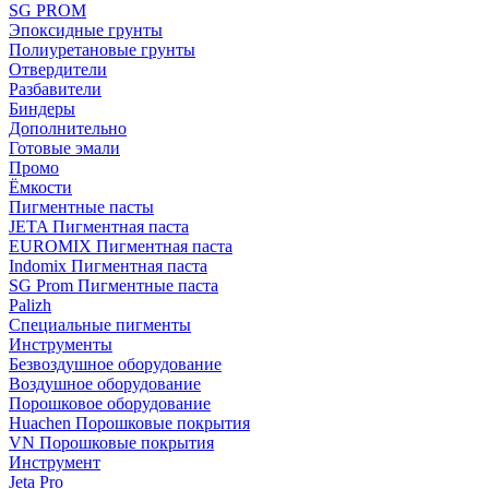
SG PROM
Эпоксидные грунты
Полиуретановые грунты
Отвердители
Разбавители
Биндеры
Дополнительно
Готовые эмали
Промо
Ёмкости
Пигментные пасты
JETA Пигментная паста
EUROMIX Пигментная паста
Indomix Пигментная паста
SG Prom Пигментные паста
Palizh
Специальные пигменты
Инструменты
Безвоздушное оборудование
Воздушное оборудование
Порошковое оборудование
Huachen Порошковые покрытия
VN Порошковые покрытия
Инструмент
Jeta Pro