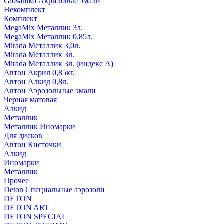
Glosaniko Акриловые эмали
Некомплект
Комплект
MegaMix Металлик 3л.
MegaMix Металлик 0,85л.
Mirada Металлик 3,0л.
Mirada Металлик 3л.
Mirada Металлик 3л. (индекс А)
Автон Акрил 0,85кг.
Автон Алкид 0,8л.
Автон Аэрозольные эмали
Черная матовая
Алкид
Металлик
Металлик Иномарки
Для дисков
Автон Кисточки
Алкид
Иномарки
Металлик
Прочее
Deton Специальные аэрозоли
DETON
DETON ART
DETON SPECIAL