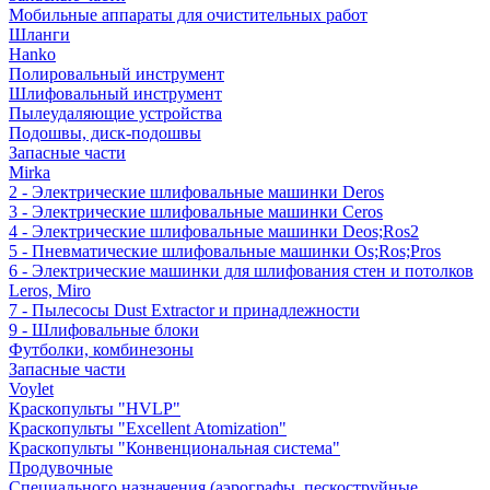
Мобильные аппараты для очистительных работ
Шланги
Hanko
Полировальный инструмент
Шлифовальный инструмент
Пылеудаляющие устройства
Подошвы, диск-подошвы
Запасные части
Mirka
2 - Электрические шлифовальные машинки Deros
3 - Электрические шлифовальные машинки Ceros
4 - Электрические шлифовальные машинки Deos;Ros2
5 - Пневматические шлифовальные машинки Os;Ros;Pros
6 - Электрические машинки для шлифования стен и потолков
Leros, Miro
7 - Пылесосы Dust Extractor и принадлежности
9 - Шлифовальные блоки
Футболки, комбинезоны
Запасные части
Voylet
Краскопульты "HVLP"
Краскопульты "Excellent Atomization"
Краскопульты "Конвенциональная система"
Продувочные
Специального назначения (аэрографы, пескоструйные,