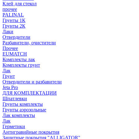
Клей для стекол
прочее
PALINAL
Грунты 1К
Грунты 2К
Лаки
Отвердители
Разбавители, очистители
Прочее
EUMATCH
Комплекты лак
Комплекты грунт
Лак
Грунт
Отвердители и разбавители
Jeta Pro
ДЛЯ КОМПЛЕКТАЦИИ
Шпатлевки
Грунты комплекты
Грунты аэрозольные
Лак комплекты
Лак
Герметики
Антигравийные покрытия
Защитные покрытия "ALLIGATOR"