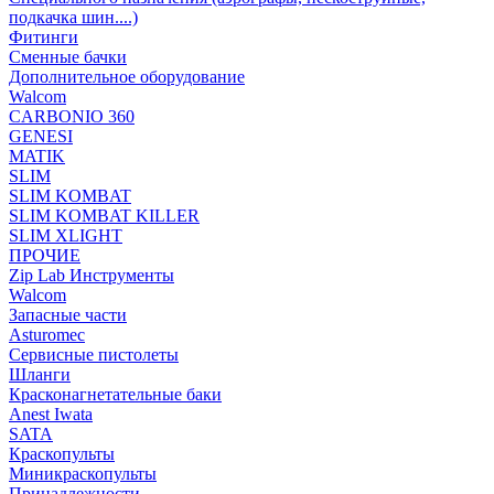
подкачка шин....)
Фитинги
Сменные бачки
Дополнительное оборудование
Walcom
CARBONIO 360
GENESI
MATIK
SLIM
SLIM KOMBAT
SLIM KOMBAT KILLER
SLIM XLIGHT
ПРОЧИЕ
Zip Lab Инструменты
Walсom
Запасные части
Asturomec
Сервисные пистолеты
Шланги
Красконагнетательные баки
Anest Iwata
SATA
Краскопульты
Миникраскопульты
Принадлежности