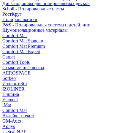
Диск-подошвы для полировальных дисков
Scholl - Полировальные пасты
РостКруг
Полировальники
P&S - Полировальная система и детейлинг
Шумоизоляционные материалы
Comfort Mat
Comfort Mat Standart
Comfort Mat Premium
Comfort Mat Expert
Carpet
Comfort Tools
Стыковочные ленты
AEROSPACE
Sorbeo
Изолонтейп
IZOLINER
Тишина
Element
iMat
Comfort Mat
Вклейка стекол
GM-Auto
Aphys
U-Seal NPT