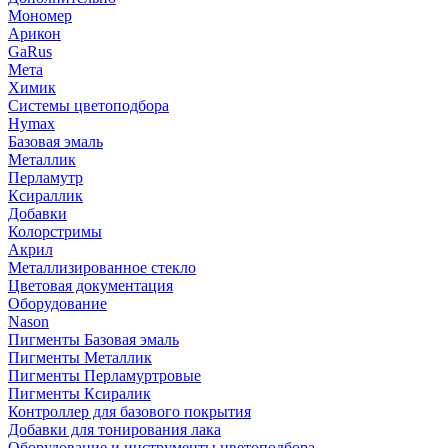
Мономер
Арикон
GaRus
Мета
Химик
Системы цветоподбора
Hymax
Базовая эмаль
Металлик
Перламутр
Ксираллик
Добавки
Колорстримы
Акрил
Металлизированное стекло
Цветовая документация
Оборудование
Nason
Пигменты Базовая эмаль
Пигменты Металлик
Пигменты Перламуртровые
Пигменты Ксиралик
Контроллер для базового покрытия
Добавки для тонирования лака
Оборудование и инструменты цветоподбора