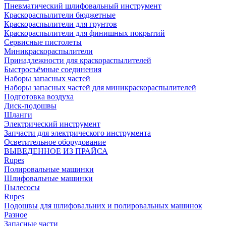
Пневматический шлифовальный инструмент
Краскораспылители бюджетные
Краскораспылители для грунтов
Краскораспылители для финишных покрытий
Сервисные пистолеты
Миникраскораспылители
Принадлежности для краскораспылителей
Быстросъёмные соединения
Наборы запасных частей
Наборы запасных частей для миникраскораспылителей
Подготовка воздуха
Диск-подошвы
Шланги
Электрический инструмент
Запчасти для электрического инструмента
Осветительное оборудование
ВЫВЕДЕННОЕ ИЗ ПРАЙСА
Rupes
Полировальные машинки
Шлифовальные машинки
Пылесосы
Rupes
Подошвы для шлифовальних и полировальных машинок
Разное
Запасные части