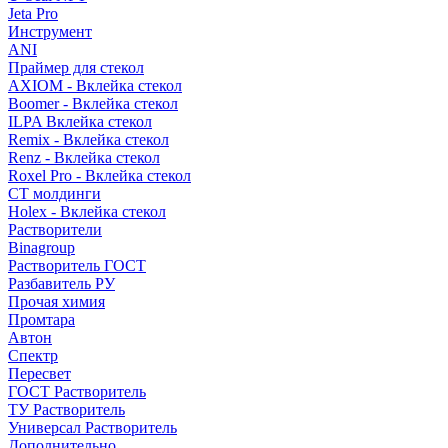
Jeta Pro
Инструмент
ANI
Праймер для стекол
AXIOM - Вклейка стекол
Boomer - Вклейка стекол
ILPA Вклейка стекол
Remix - Вклейка стекол
Renz - Вклейка стекол
Roxel Pro - Вклейка стекол
СТ молдинги
Holex - Вклейка стекол
Растворители
Binagroup
Растворитель ГОСТ
Разбавитель РУ
Прочая химия
Промтара
Автон
Спектр
Пересвет
ГОСТ Растворитель
ТУ Растворитель
Универсал Растворитель
Дополнительно