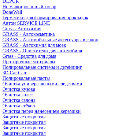
DEPUR
Не маркированный товар
DoneWell
Герметики для формирования прокладок
Автон SERVICE LINE
Grass - Автохимия
GRASS - Автокосметика
GRASS - Автомобильные аксессуары в салон
GRASS - Автохимия для моек
GRASS - Очистители для автомобиля
Grass - Средства для дома
Протирочные материалы
Полировальные системы и детейлинг
3D Car Care
Полировальные пасты
Очистка универсальными средствами
Очистка кузова
Очистка колес
Очистка салона
Очистка стёкол
Очистка перед нанесением керамики
Защитные покрытия
Защитные покрытия
Защитные покрытия
Защитные покрытия