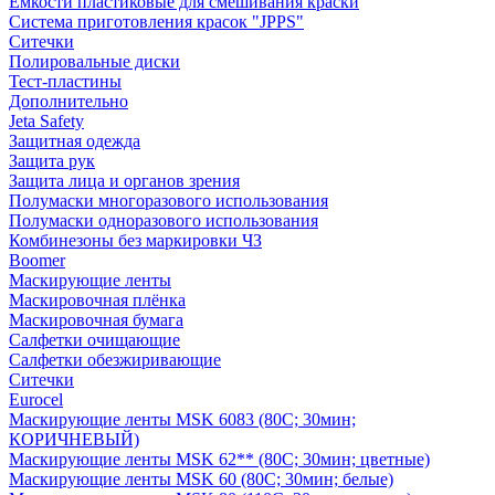
Емкости пластиковые для смешивания краски
Система приготовления красок "JPPS"
Ситечки
Полировальные диски
Тест-пластины
Дополнительно
Jeta Safety
Защитная одежда
Защита рук
Защита лица и органов зрения
Полумаски многоразового использования
Полумаски одноразового использования
Комбинезоны без маркировки ЧЗ
Boomer
Маскирующие ленты
Маскировочная плёнка
Маскировочная бумага
Салфетки очищающие
Салфетки обезжиривающие
Ситечки
Euroсel
Маскирующие ленты MSK 6083 (80С; 30мин;
КОРИЧНЕВЫЙ)
Маскирующие ленты MSK 62** (80С; 30мин; цветные)
Маскирующие ленты MSK 60 (80С; 30мин; белые)