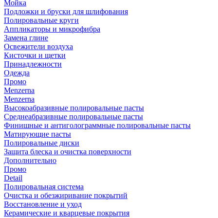
Мойка
Подложки и бруски для шлифования
Полировальные круги
Аппликаторы и микрофибра
Замена глине
Освежители воздуха
Кисточки и щетки
Принадлежности
Одежда
Промо
Menzerna
Menzerna
Высокоабразивные полировальные пасты
Среднеабразивные полировальные пасты
Финишные и антиголограммные полировальные пасты
Матирующие пасты
Полировальные диски
Защита блеска и очистка поверхности
Дополнительно
Промо
Detail
Полировальная система
Очистка и обезжиривание покрытий
Восстановление и уход
Керамические и кварцевые покрытия