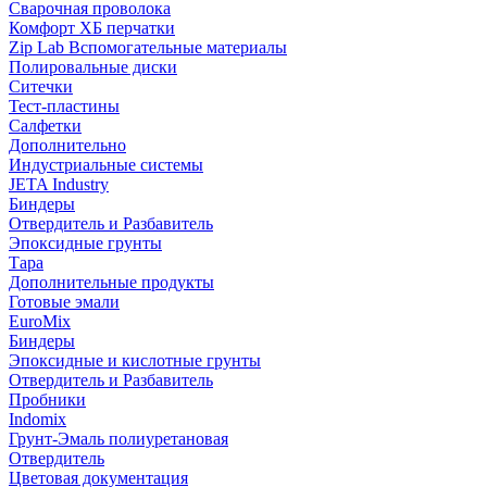
Сварочная проволока
Комфорт ХБ перчатки
Zip Lab Вспомогательные материалы
Полировальные диски
Ситечки
Тест-пластины
Салфетки
Дополнительно
Индустриальные системы
JETA Industry
Биндеры
Отвердитель и Разбавитель
Эпоксидные грунты
Тара
Дополнительные продукты
Готовые эмали
EuroMix
Биндеры
Эпоксидные и кислотные грунты
Отвердитель и Разбавитель
Пробники
Indomix
Грунт-Эмаль полиуретановая
Отвердитель
Цветовая документация