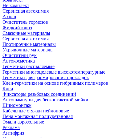
Не комплект
Сервисная автохимия
Axiom
Очиститель тормозов
Жидкий ключ
Смазочные материалы
Сервисная автохимия
Протирочные материалы
Укрывочные материалы
Очистители рук
Автокосметика
Герметики распыляемые
Герметики многоцелевые высокотемпературные
Герметики для формирования прокладок
Клеи-герметики на основе гибридных полимеров
Клеи
Фиксаторы резьбовых соединений
Автошампуни для бесконтактной мойки
Шиномонтаж
Кабельные стяжки нейлоновые
Пена монтажная полиуретановая
Эмали аэрозольные
Реклама
Антифриз