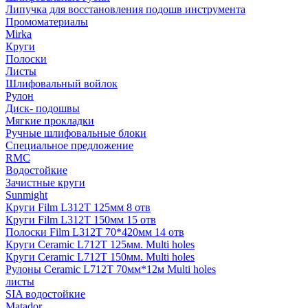
Липучка для восстановления подошв инструмента
Промоматериалы
Mirka
Круги
Полоски
Листы
Шлифовальный войлок
Рулон
Диск- подошвы
Мягкие прокладки
Ручные шлифовальные блоки
Специальное предложение
RMC
Водостойкие
Зачистные круги
Sunmight
Круги Film L312T 125мм 8 отв
Круги Film L312T 150мм 15 отв
Полоски Film L312T 70*420мм 14 отв
Круги Ceramic L712T 125мм. Multi holes
Круги Ceramic L712T 150мм. Multi holes
Рулоны Ceramic L712T 70мм*12м Multi holes
листы
SIA водостойкие
Matador