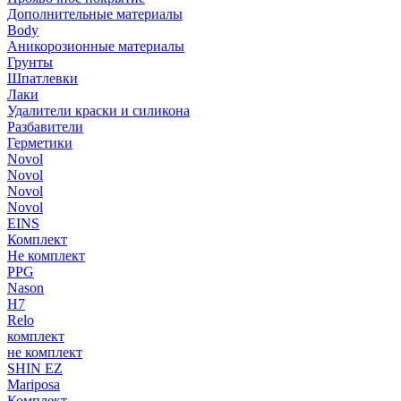
Дополнительные материалы
Body
Аникорозионные материалы
Грунты
Шпатлевки
Лаки
Удалители краски и силикона
Разбавители
Герметики
Novol
Novol
Novol
Novol
EINS
Комплект
Не комплект
PPG
Nason
H7
Relo
комплект
не комплект
SHIN EZ
Mariposa
Комплект