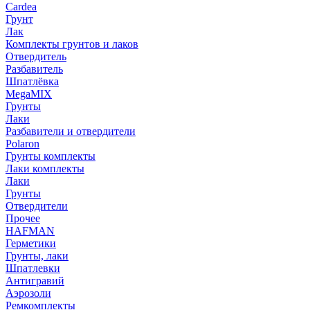
Cardea
Грунт
Лак
Комплекты грунтов и лаков
Отвердитель
Разбавитель
Шпатлёвка
MegaMIX
Грунты
Лаки
Разбавители и отвердители
Polaron
Грунты комплекты
Лаки комплекты
Лаки
Грунты
Отвердители
Прочее
HAFMAN
Герметики
Грунты, лаки
Шпатлевки
Антигравий
Аэрозоли
Ремкомплекты