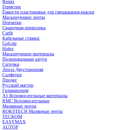
Remix
Герметик
Ёмкости пластиковые для смешивания краски
Маскирующие ленты
Перчатки
Сварочная проволока
Carfit
Кабельные стяжки
GoGrip
Holex
Маскирующие материалы
Полировальные круги
Ситечки
Лента Двусторонняя
Салфетки
Прочее
Русский мастер
Гальванохим
А1 Вспомогательные материалы
RMC Вспомогательные
Малярные ленты
ROKSTECH Малярные ленты
ТЕСКОМ
EASYMAX
AUTOP