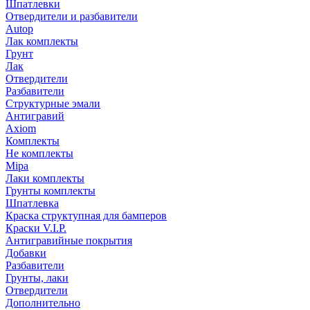
Шпатлевки
Отвердители и разбавители
Autop
Лак комплекты
Грунт
Лак
Отвердители
Разбавители
Структурные эмали
Антигравий
Axiom
Комплекты
Не комплекты
Mipa
Лаки комплекты
Грунты комплекты
Шпатлевка
Краска структупная для бамперов
Краски V.I.P.
Антигравийные покрытия
Добавки
Разбавители
Грунты, лаки
Отвердители
Дополнительно