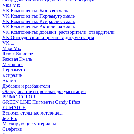
Vika Mix
VK Компоненты: Базовая эмаль
VK Компоненты: Перламутр эмаль
VK Компоненты: Ксираллик эмаль
VK Компоненты: Акриловая эмаль
VK Компоненты: добавки, растворители, отвердители
VK Оборудование и цветовая документация
VK ...
Mipa Mix
Remix Supreme
Базовая Эмаль
Металлик
Перламутр
Ксиралик
Акрил
Добавки и разбавители
Оборудование и цветовая документация
PRIMO COLOR
GREEN LINE Пигменты Candy Effect
EUMATCH
Вспомогательные материалы
Jeta Pro
Маскирующие материалы
Салфетки