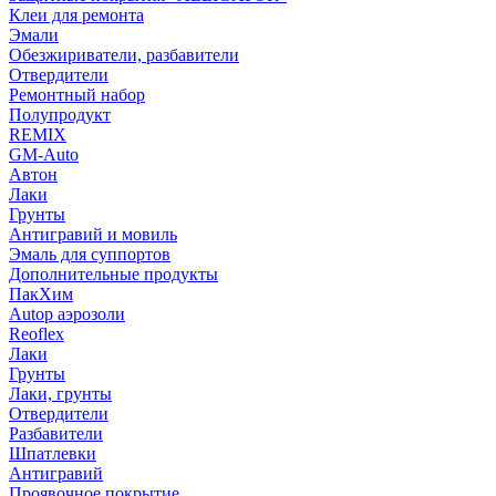
Клеи для ремонта
Эмали
Обезжириватели, разбавители
Отвердители
Ремонтный набор
Полупродукт
REMIX
GM-Auto
Автон
Лаки
Грунты
Антигравий и мовиль
Эмаль для суппортов
Дополнительные продукты
ПакХим
Autop аэрозоли
Reoflex
Лаки
Грунты
Лаки, грунты
Отвердители
Разбавители
Шпатлевки
Антигравий
Проявочное покрытие