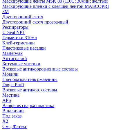
Маскирующие ленты MSK 80 (110С; 30мин; желтые)
Маскирующие пленки с клеящей лентой MASCOPRI
3M
Двусторонний скотч
Двусторонний скотч прозрачный
Респираторы
U-Seal NPT
Герметики 310мл
Клей-герметики
Пластиковые насадки
Masterwax
Антигравий
Битумные мастики
Восковые антикоррозионные составы
Мовили
Преобразователь ржавчины
Dugla Profi
Восковые антикор. составы
Мастика
APS
Bamperus сварка пластика
В наличии
Под заказ
X2
Смс, Фатекс