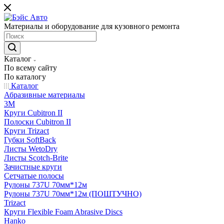
Материалы и оборудование для кузовного ремонта
Каталог
По всему сайту
По каталогу
Каталог
Абразивные материалы
3M
Круги Cubitron II
Полоски Cubitron II
Круги Trizact
Губки SoftBack
Листы WetoDry
Листы Scotch-Brite
Зачистные круги
Сетчатые полосы
Рулоны 737U 70мм*12м
Рулоны 737U 70мм*12м (ПОШТУЧНО)
Trizact
Круги Flexible Foam Abrasive Discs
Hanko