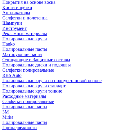
Покрытия на основе воска
Кисти и щётки
Аппликаторы
Салфетки и полотенца
Шампуни
Инструмент
Рекламные материалы
Полировальные круги
Hanko
Полировальные пасты
Матирующие пасты
Очищающие и Защитные составы
Полировальные диски и подошвы
Салфетки полировальные
RBS Auto
Полировальные круги на полиуретановой основе
Полировальные круги стандарт
Полировальные круги тонкие
Расходные материалы
Салфетки полировальные
Полировальные пасты
3М
Mirka
Полировальные пасты
Принадлежности