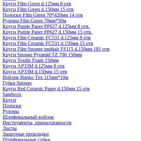
Круги Film Green d.125мм 8 отв
Круги Film Green d.150мм 15 отв
Полоски Film Green 70*420мм 14 отв
Рулоны Film Green 70мм*50м
Круги Purple Paper PP627 d.125мм 8 отв.
Круги Purple Paper PP627 d.150мм 15 отв.
Круги Film Ceramic FC531 d.125мм 8 отв
Круги Film Ceramic FC531 d.150мм 15 отв
Круги Film Sponge multiair FS115 d.150мм 181 отв
Круги Sponge Pyramid TZ 700 150мм
Круги Textile Foam 150мм
Круги AP33M d.125мм 8 отв
Круги AP33M d.150мм 15 отв
Войлок Hanko Tех 115мм*10м
Губки Sponge
Круги Red Ceramic Paper d.150мм 15 отв
Sandwox
Круги
Полоски
Рулоны
Шлифовальный войлок
Инструменты, принадлежности
Листы
Защитные прокладки
Шлифовальные губки