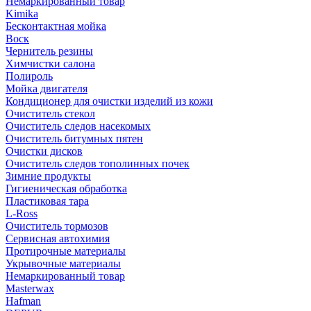
Немаркированный товар
Kimika
Бесконтактная мойка
Воск
Чернитель резины
Химчистки салона
Полироль
Мойка двигателя
Кондиционер для очистки изделий из кожи
Очиститель стекол
Очиститель следов насекомых
Очиститель битумных пятен
Очистки дисков
Очиститель следов тополинных почек
Зимние продукты
Гигиеническая обработка
Пластиковая тара
L-Ross
Очиститель тормозов
Сервисная автохимия
Протирочные материалы
Укрывочные материалы
Немаркированный товар
Masterwax
Hafman