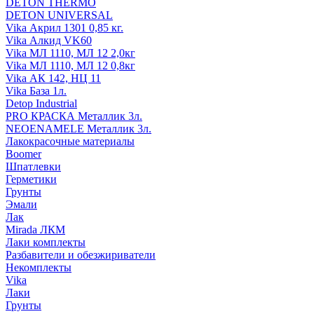
DETON THERMO
DETON UNIVERSAL
Vika Акрил 1301 0,85 кг.
Vika Алкид VK60
Vika МЛ 1110, МЛ 12 2,0кг
Vika МЛ 1110, МЛ 12 0,8кг
Vika АК 142, НЦ 11
Vika База 1л.
Detop Industrial
PRO КРАСКА Металлик 3л.
NEOENAMELE Металлик 3л.
Лакокрасочные материалы
Boomer
Шпатлевки
Герметики
Грунты
Эмали
Лак
Mirada ЛКМ
Лаки комплекты
Разбавители и обезжириватели
Некомплекты
Vika
Лаки
Грунты