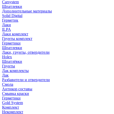
Carsystem
Шпатлевки
Дополнительные материалы
Solid Digital
Герметик
Лаки
ILPA
Лаки комплект
Грунты комплект
Герметики
Шпатлевки
Лаки, грунты, отвердители
Holex
Шпатлёвки
Грунты
Лак комплекты
Лак
Разбавители и отвердители
Смола
Антикор составы
Смывка краски
Герметики
Gold System
Комплект
Некомплект