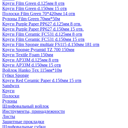
Круги Film Green d.125мм 8 отв
Круги Film Green d.150мм 15 отв
Полоски Film Green 70*420мм 14 отв
Рулоны Film Green 70мм*50м
Круги Purple Paper PP627 d.125мм 8 отв.
Круги Purple Paper PP627 d.150мм 15 отв.
Круги Film Ceramic FC531 d.125мм 8 отв
Круги Film Ceramic FC531 d.150мм 15 отв
Круги Film Sponge multiair FS115 d.150мм 181 отв
Круги Sponge Pyramid TZ 700 150мм
Круги Textile Foam 150мм
Круги AP33M d.125мм 8 отв
Круги AP33M d.150мм 15 отв
Войлок Hanko Tех 115мм*10м
Губки Sponge
Круги Red Ceramic Paper d.150мм 15 отв
Sandwox
Круги
Полоски
Рулоны
Шлифовальный войлок
Инструменты, принадлежности
Листы
Защитные прокладки
Шлифовальные губки