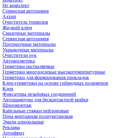
Не комплект
Сервисная автохимия
Axiom
Очиститель тормозов
Жидкий ключ
Смазочные материалы
Сервисная автохимия
Протирочные материалы
Укрывочные материалы
Очистители рук
Автокосметика
Герметики распыляемые
Герметики многоцелевые высокотемпературные
Герметики для формирования прокладок
Клеи-герметики на основе гибридных полимеров
Клеи
Фиксаторы резьбовых соединений
Автошампуни для бесконтактной мойки
Шиномонтаж
Кабельные стяжки нейлоновые
Пена монтажная полиуретановая
Эмали аэрозольные
Реклама
Антифриз