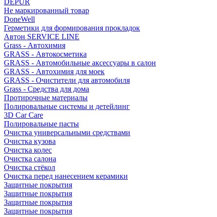
DEPUR
Не маркированный товар
DoneWell
Герметики для формирования прокладок
Автон SERVICE LINE
Grass - Автохимия
GRASS - Автокосметика
GRASS - Автомобильные аксессуары в салон
GRASS - Автохимия для моек
GRASS - Очистители для автомобиля
Grass - Средства для дома
Протирочные материалы
Полировальные системы и детейлинг
3D Car Care
Полировальные пасты
Очистка универсальными средствами
Очистка кузова
Очистка колес
Очистка салона
Очистка стёкол
Очистка перед нанесением керамики
Защитные покрытия
Защитные покрытия
Защитные покрытия
Защитные покрытия