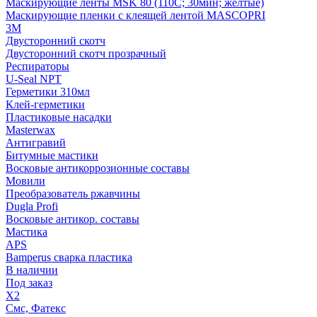
Маскирующие ленты MSK 80 (110С; 30мин; желтые)
Маскирующие пленки с клеящей лентой MASCOPRI
3M
Двусторонний скотч
Двусторонний скотч прозрачный
Респираторы
U-Seal NPT
Герметики 310мл
Клей-герметики
Пластиковые насадки
Masterwax
Антигравий
Битумные мастики
Восковые антикоррозионные составы
Мовили
Преобразователь ржавчины
Dugla Profi
Восковые антикор. составы
Мастика
APS
Bamperus сварка пластика
В наличии
Под заказ
X2
Смс, Фатекс