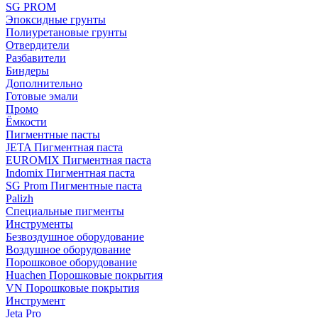
SG PROM
Эпоксидные грунты
Полиуретановые грунты
Отвердители
Разбавители
Биндеры
Дополнительно
Готовые эмали
Промо
Ёмкости
Пигментные пасты
JETA Пигментная паста
EUROMIX Пигментная паста
Indomix Пигментная паста
SG Prom Пигментные паста
Palizh
Специальные пигменты
Инструменты
Безвоздушное оборудование
Воздушное оборудование
Порошковое оборудование
Huachen Порошковые покрытия
VN Порошковые покрытия
Инструмент
Jeta Pro