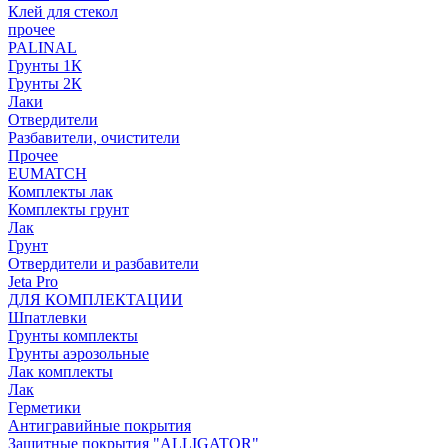
Клей для стекол
прочее
PALINAL
Грунты 1К
Грунты 2К
Лаки
Отвердители
Разбавители, очистители
Прочее
EUMATCH
Комплекты лак
Комплекты грунт
Лак
Грунт
Отвердители и разбавители
Jeta Pro
ДЛЯ КОМПЛЕКТАЦИИ
Шпатлевки
Грунты комплекты
Грунты аэрозольные
Лак комплекты
Лак
Герметики
Антигравийные покрытия
Защитные покрытия "ALLIGATOR"