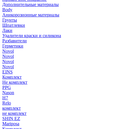
Дополнительные материалы
Body
Аникорозионные материалы
Грунты
Шпатлевки
Лаки
Удалители краски и силикона
Разбавители
Герметики
Novol
Novol
Novol
Novol
EINS
Комплект
Не комплект
PPG
Nason
H7
Relo
комплект
не комплект
SHIN EZ
Mariposa
Комплект