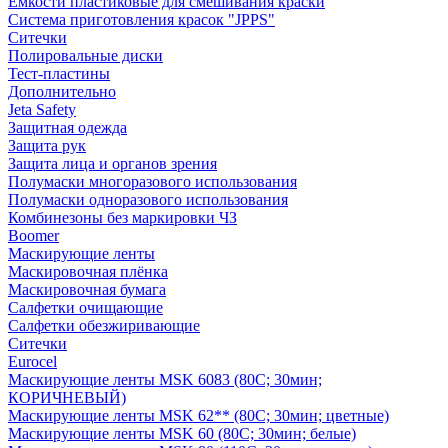
Емкости пластиковые для смешивания краски
Система приготовления красок "JPPS"
Ситечки
Полировальные диски
Тест-пластины
Дополнительно
Jeta Safety
Защитная одежда
Защита рук
Защита лица и органов зрения
Полумаски многоразового использования
Полумаски одноразового использования
Комбинезоны без маркировки ЧЗ
Boomer
Маскирующие ленты
Маскировочная плёнка
Маскировочная бумага
Салфетки очищающие
Салфетки обезжиривающие
Ситечки
Euroсel
Маскирующие ленты MSK 6083 (80С; 30мин;
КОРИЧНЕВЫЙ)
Маскирующие ленты MSK 62** (80С; 30мин; цветные)
Маскирующие ленты MSK 60 (80С; 30мин; белые)