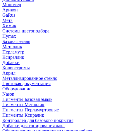
Мономер
Арикон
GaRus
Мета
Химик
Системы цветоподбора
Hymax
Базовая эмаль
Металлик
Перламутр
Ксираллик
Добавки
Колорстримы
Акрил
Металлизированное стекло
Цветовая документация
Оборудование
Nason
Пигменты Базовая эмаль
Пигменты Металлик
Пигменты Перламуртровые
Пигменты Ксиралик
Контроллер для базового покрытия
Добавки для тонирования лака
Оборудование и инструменты цветоподбора