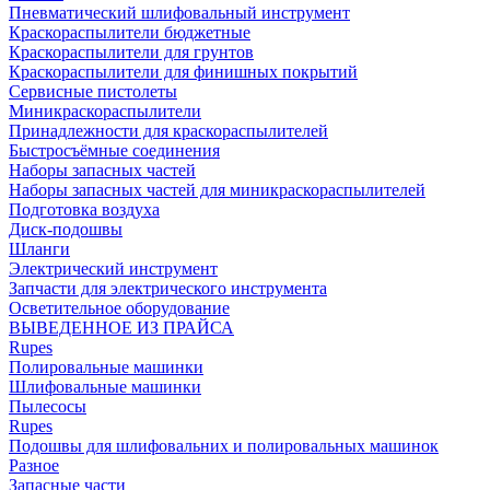
Пневматический шлифовальный инструмент
Краскораспылители бюджетные
Краскораспылители для грунтов
Краскораспылители для финишных покрытий
Сервисные пистолеты
Миникраскораспылители
Принадлежности для краскораспылителей
Быстросъёмные соединения
Наборы запасных частей
Наборы запасных частей для миникраскораспылителей
Подготовка воздуха
Диск-подошвы
Шланги
Электрический инструмент
Запчасти для электрического инструмента
Осветительное оборудование
ВЫВЕДЕННОЕ ИЗ ПРАЙСА
Rupes
Полировальные машинки
Шлифовальные машинки
Пылесосы
Rupes
Подошвы для шлифовальних и полировальных машинок
Разное
Запасные части