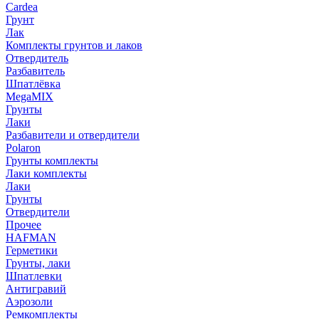
Cardea
Грунт
Лак
Комплекты грунтов и лаков
Отвердитель
Разбавитель
Шпатлёвка
MegaMIX
Грунты
Лаки
Разбавители и отвердители
Polaron
Грунты комплекты
Лаки комплекты
Лаки
Грунты
Отвердители
Прочее
HAFMAN
Герметики
Грунты, лаки
Шпатлевки
Антигравий
Аэрозоли
Ремкомплекты