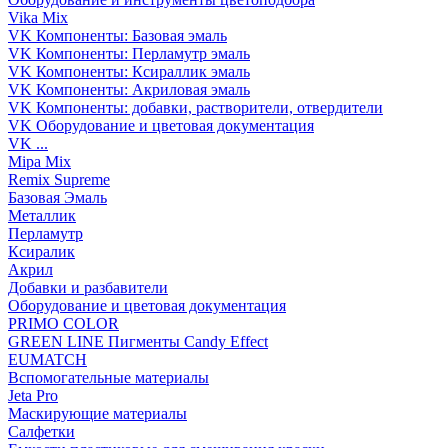
Vika Mix
VK Компоненты: Базовая эмаль
VK Компоненты: Перламутр эмаль
VK Компоненты: Ксираллик эмаль
VK Компоненты: Акриловая эмаль
VK Компоненты: добавки, растворители, отвердители
VK Оборудование и цветовая документация
VK ...
Mipa Mix
Remix Supreme
Базовая Эмаль
Металлик
Перламутр
Ксиралик
Акрил
Добавки и разбавители
Оборудование и цветовая документация
PRIMO COLOR
GREEN LINE Пигменты Candy Effect
EUMATCH
Вспомогательные материалы
Jeta Pro
Маскирующие материалы
Салфетки