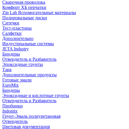
Сварочная проволока
Комфорт ХБ перчатки
Zip Lab Вспомогательные материалы
Полировальные диски
Ситечки
Тест-пластины
Салфетки
Дополнительно
Индустриальные системы
JETA Industry
Биндеры
Отвердитель и Разбавитель
Эпоксидные грунты
Тара
Дополнительные продукты
Готовые эмали
EuroMix
Биндеры
Эпоксидные и кислотные грунты
Отвердитель и Разбавитель
Пробники
Indomix
Грунт-Эмаль полиуретановая
Отвердитель
Цветовая документация