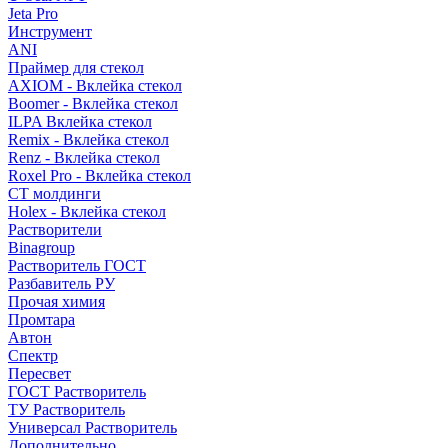
Jeta Pro
Инструмент
ANI
Праймер для стекол
AXIOM - Вклейка стекол
Boomer - Вклейка стекол
ILPA Вклейка стекол
Remix - Вклейка стекол
Renz - Вклейка стекол
Roxel Pro - Вклейка стекол
СТ молдинги
Holex - Вклейка стекол
Растворители
Binagroup
Растворитель ГОСТ
Разбавитель РУ
Прочая химия
Промтара
Автон
Спектр
Пересвет
ГОСТ Растворитель
ТУ Растворитель
Универсал Растворитель
Дополнительно