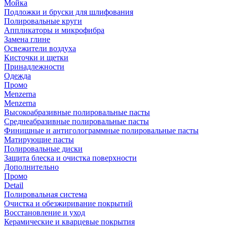
Мойка
Подложки и бруски для шлифования
Полировальные круги
Аппликаторы и микрофибра
Замена глине
Освежители воздуха
Кисточки и щетки
Принадлежности
Одежда
Промо
Menzerna
Menzerna
Высокоабразивные полировальные пасты
Среднеабразивные полировальные пасты
Финишные и антиголограммные полировальные пасты
Матирующие пасты
Полировальные диски
Защита блеска и очистка поверхности
Дополнительно
Промо
Detail
Полировальная система
Очистка и обезжиривание покрытий
Восстановление и уход
Керамические и кварцевые покрытия