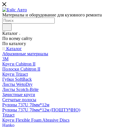
Материалы и оборудование для кузовного ремонта
Каталог
По всему сайту
По каталогу
Каталог
Абразивные материалы
3M
Круги Cubitron II
Полоски Cubitron II
Круги Trizact
Губки SoftBack
Листы WetoDry
Листы Scotch-Brite
Зачистные круги
Сетчатые полосы
Рулоны 737U 70мм*12м
Рулоны 737U 70мм*12м (ПОШТУЧНО)
Trizact
Круги Flexible Foam Abrasive Discs
Hanko