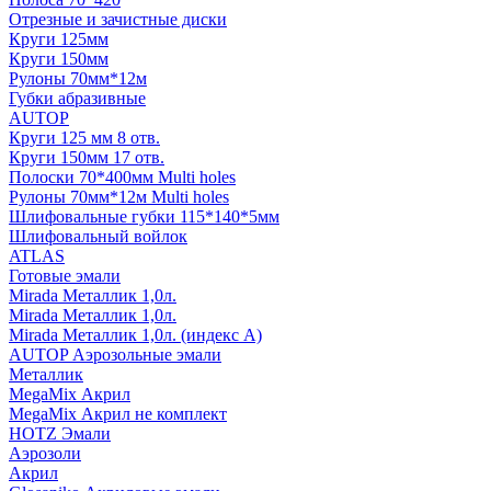
Отрезные и зачистные диски
Круги 125мм
Круги 150мм
Рулоны 70мм*12м
Губки абразивные
AUTOP
Круги 125 мм 8 отв.
Круги 150мм 17 отв.
Полоски 70*400мм Multi holes
Рулоны 70мм*12м Multi holes
Шлифовальные губки 115*140*5мм
Шлифовальный войлок
ATLAS
Готовые эмали
Mirada Металлик 1,0л.
Mirada Металлик 1,0л.
Mirada Металлик 1,0л. (индекс А)
AUTOP Аэрозольные эмали
Металлик
MegaMix Акрил
MegaMix Акрил не комплект
HOTZ Эмали
Аэрозоли
Акрил