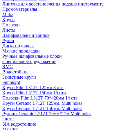
Липучка для восстановления подошв инструмента
Промоматериалы
Mirka
Круги
Полоски
Листы
Шлифовальный войлок
Рулон
Диск- подошвы
Мягкие прокладки
Ручные шлифовальные блоки
Специальное предложение
RMC
Водостойкие
Зачистные круги
Sunmight
Круги Film L312T 125мм 8 отв
Круги Film L312T 150мм 15 отв
Полоски Film L312T 70*420мм 14 отв
Круги Ceramic L712T 125мм. Multi holes
Круги Ceramic L712T 150мм. Multi holes
Рулоны Ceramic L712T 70мм*12м Multi holes
листы
SIA водостойкие
Matador