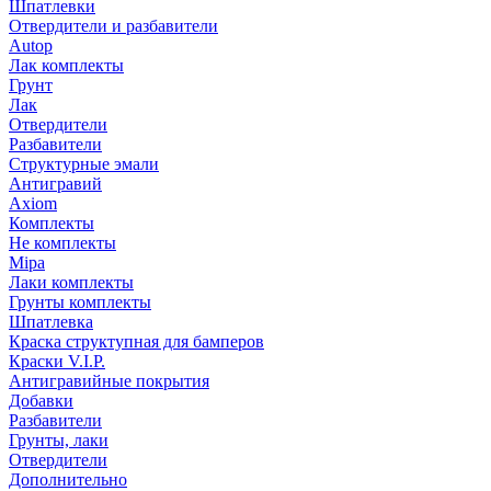
Шпатлевки
Отвердители и разбавители
Autop
Лак комплекты
Грунт
Лак
Отвердители
Разбавители
Структурные эмали
Антигравий
Axiom
Комплекты
Не комплекты
Mipa
Лаки комплекты
Грунты комплекты
Шпатлевка
Краска структупная для бамперов
Краски V.I.P.
Антигравийные покрытия
Добавки
Разбавители
Грунты, лаки
Отвердители
Дополнительно