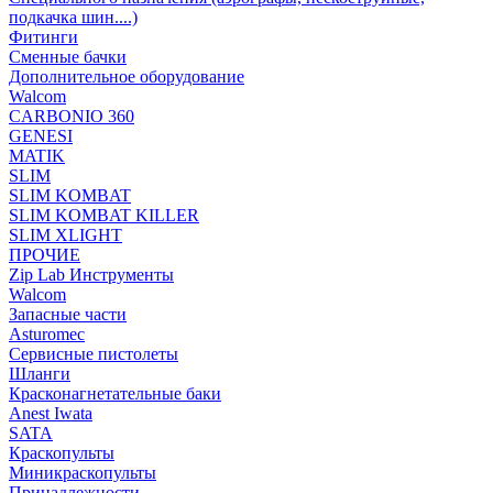
подкачка шин....)
Фитинги
Сменные бачки
Дополнительное оборудование
Walcom
CARBONIO 360
GENESI
MATIK
SLIM
SLIM KOMBAT
SLIM KOMBAT KILLER
SLIM XLIGHT
ПРОЧИЕ
Zip Lab Инструменты
Walсom
Запасные части
Asturomec
Сервисные пистолеты
Шланги
Красконагнетательные баки
Anest Iwata
SATA
Краскопульты
Миникраскопульты
Принадлежности