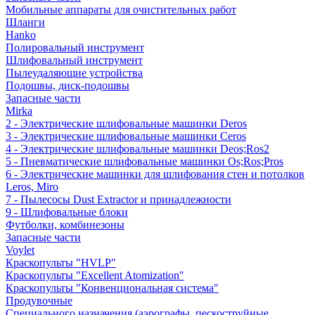
Мобильные аппараты для очистительных работ
Шланги
Hanko
Полировальный инструмент
Шлифовальный инструмент
Пылеудаляющие устройства
Подошвы, диск-подошвы
Запасные части
Mirka
2 - Электрические шлифовальные машинки Deros
3 - Электрические шлифовальные машинки Ceros
4 - Электрические шлифовальные машинки Deos;Ros2
5 - Пневматические шлифовальные машинки Os;Ros;Pros
6 - Электрические машинки для шлифования стен и потолков
Leros, Miro
7 - Пылесосы Dust Extractor и принадлежности
9 - Шлифовальные блоки
Футболки, комбинезоны
Запасные части
Voylet
Краскопульты "HVLP"
Краскопульты "Excellent Atomization"
Краскопульты "Конвенциональная система"
Продувочные
Специального назначения (аэрографы, пескоструйные,