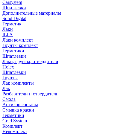
Carsystem
Шпатлевки
Дополнительные материалы
Solid Digital
Герметик
Лаки
ILPA
Лаки комплект
Грунты комплект
Герметики
Шпатлевки
Лаки, грунты, отвердители
Holex
Шпатлёвки
Грунты
Лак комплекты
Лак
Разбавители и отвердители
Смола
Антикор составы
Смывка краски
Герметики
Gold System
Комплект
Некомплект