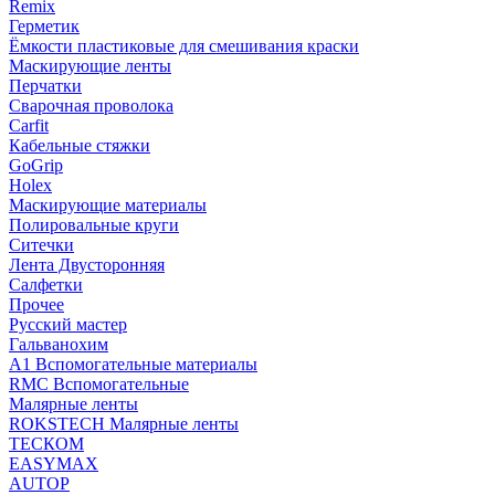
Remix
Герметик
Ёмкости пластиковые для смешивания краски
Маскирующие ленты
Перчатки
Сварочная проволока
Carfit
Кабельные стяжки
GoGrip
Holex
Маскирующие материалы
Полировальные круги
Ситечки
Лента Двусторонняя
Салфетки
Прочее
Русский мастер
Гальванохим
А1 Вспомогательные материалы
RMC Вспомогательные
Малярные ленты
ROKSTECH Малярные ленты
ТЕСКОМ
EASYMAX
AUTOP