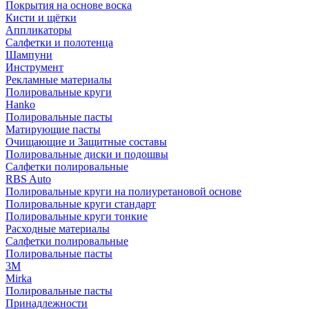
Покрытия на основе воска
Кисти и щётки
Аппликаторы
Салфетки и полотенца
Шампуни
Инструмент
Рекламные материалы
Полировальные круги
Hanko
Полировальные пасты
Матирующие пасты
Очищающие и Защитные составы
Полировальные диски и подошвы
Салфетки полировальные
RBS Auto
Полировальные круги на полиуретановой основе
Полировальные круги стандарт
Полировальные круги тонкие
Расходные материалы
Салфетки полировальные
Полировальные пасты
3М
Mirka
Полировальные пасты
Принадлежности