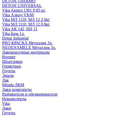
DETON THERMO
DETON UNIVERSAL
Vika Акрил 1301 0,85 кг.
Vika Алкид VK60
Vika МЛ 1110, МЛ 12 2,0кг
Vika МЛ 1110, МЛ 12 0,8кг
Vika АК 142, НЦ 11
Vika База 1л.
Detop Industrial
PRO КРАСКА Металлик 3л.
NEOENAMELE Металлик 3л.
Лакокрасочные материалы
Boomer
Шпатлевки
Герметики
Грунты
Эмали
Лак
Mirada ЛКМ
Лаки комплекты
Разбавители и обезжириватели
Некомплекты
Vika
Лаки
Грунты