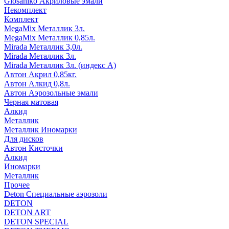
Glosaniko Акриловые эмали
Некомплект
Комплект
MegaMix Металлик 3л.
MegaMix Металлик 0,85л.
Mirada Металлик 3,0л.
Mirada Металлик 3л.
Mirada Металлик 3л. (индекс А)
Автон Акрил 0,85кг.
Автон Алкид 0,8л.
Автон Аэрозольные эмали
Черная матовая
Алкид
Металлик
Металлик Иномарки
Для дисков
Автон Кисточки
Алкид
Иномарки
Металлик
Прочее
Deton Специальные аэрозоли
DETON
DETON ART
DETON SPECIAL