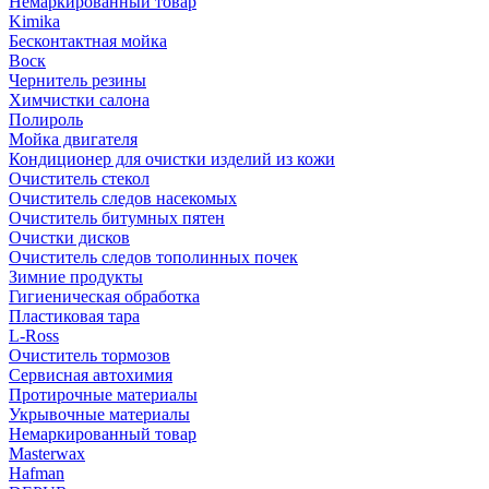
Немаркированный товар
Kimika
Бесконтактная мойка
Воск
Чернитель резины
Химчистки салона
Полироль
Мойка двигателя
Кондиционер для очистки изделий из кожи
Очиститель стекол
Очиститель следов насекомых
Очиститель битумных пятен
Очистки дисков
Очиститель следов тополинных почек
Зимние продукты
Гигиеническая обработка
Пластиковая тара
L-Ross
Очиститель тормозов
Сервисная автохимия
Протирочные материалы
Укрывочные материалы
Немаркированный товар
Masterwax
Hafman