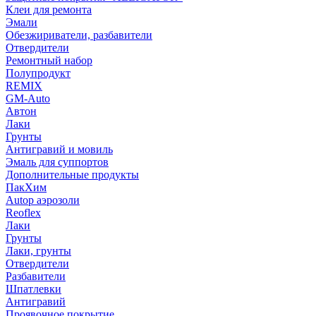
Клеи для ремонта
Эмали
Обезжириватели, разбавители
Отвердители
Ремонтный набор
Полупродукт
REMIX
GM-Auto
Автон
Лаки
Грунты
Антигравий и мовиль
Эмаль для суппортов
Дополнительные продукты
ПакХим
Autop аэрозоли
Reoflex
Лаки
Грунты
Лаки, грунты
Отвердители
Разбавители
Шпатлевки
Антигравий
Проявочное покрытие