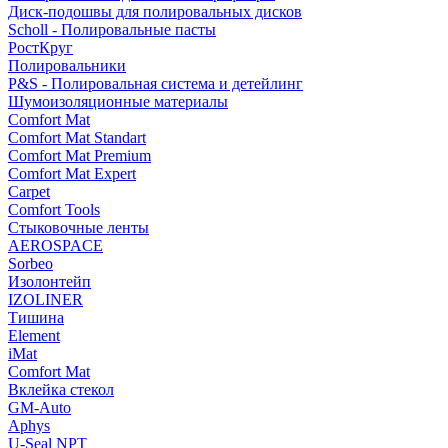
Диск-подошвы для полировальных дисков
Scholl - Полировальные пасты
РостКруг
Полировальники
P&S - Полировальная система и детейлинг
Шумоизоляционные материалы
Comfort Mat
Comfort Mat Standart
Comfort Mat Premium
Comfort Mat Expert
Carpet
Comfort Tools
Стыковочные ленты
AEROSPACE
Sorbeo
Изолонтейп
IZOLINER
Тишина
Element
iMat
Comfort Mat
Вклейка стекол
GM-Auto
Aphys
U-Seal NPT