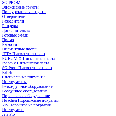
SG PROM
Эпоксидные грунты
Полиуретановые грунты
Отвердители
Разбавители
Биндеры
Дополнительно
Готовые эмали
Промо
Ёмкости
Пигментные пасты
JETA Пигментная паста
EUROMIX Пигментная паста
Indomix Пигментная паста
SG Prom Пигментные паста
Palizh
Специальные пигменты
Инструменты
Безвоздушное оборудование
Воздушное оборудование
Порошковое оборудование
Huachen Порошковые покрытия
VN Порошковые покрытия
Инструмент
Jeta Pro