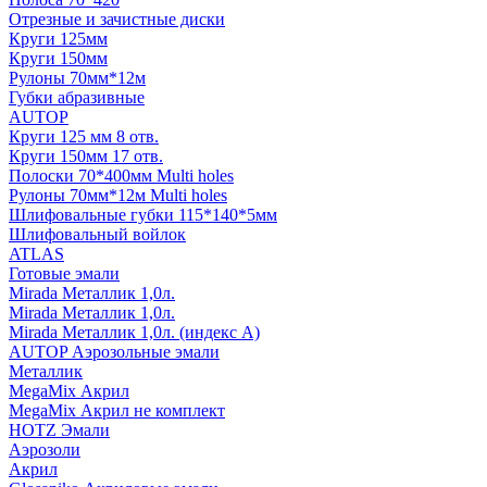
Отрезные и зачистные диски
Круги 125мм
Круги 150мм
Рулоны 70мм*12м
Губки абразивные
AUTOP
Круги 125 мм 8 отв.
Круги 150мм 17 отв.
Полоски 70*400мм Multi holes
Рулоны 70мм*12м Multi holes
Шлифовальные губки 115*140*5мм
Шлифовальный войлок
ATLAS
Готовые эмали
Mirada Металлик 1,0л.
Mirada Металлик 1,0л.
Mirada Металлик 1,0л. (индекс А)
AUTOP Аэрозольные эмали
Металлик
MegaMix Акрил
MegaMix Акрил не комплект
HOTZ Эмали
Аэрозоли
Акрил