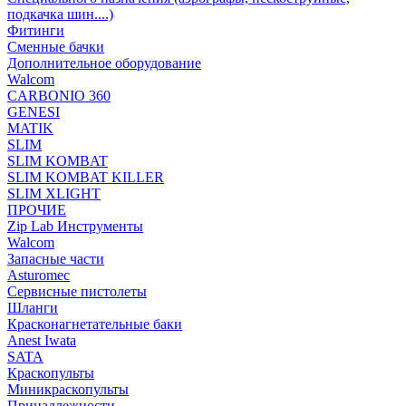
подкачка шин....)
Фитинги
Сменные бачки
Дополнительное оборудование
Walcom
CARBONIO 360
GENESI
MATIK
SLIM
SLIM KOMBAT
SLIM KOMBAT KILLER
SLIM XLIGHT
ПРОЧИЕ
Zip Lab Инструменты
Walсom
Запасные части
Asturomec
Сервисные пистолеты
Шланги
Красконагнетательные баки
Anest Iwata
SATA
Краскопульты
Миникраскопульты
Принадлежности