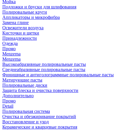
Мойка
Подложки и бруски для шлифования
Полировальные круги
Аппликаторы и микрофибра
Замена глине
Освежители воздуха
Кисточки и щетки
Принадлежности
Одежда
Промо
Menzerna
Menzerna
Высокоабразивные полировальные пасты
Среднеабразивные полировальные пасты
Финишные и антиголограммные полировальные пасты
Матирующие пасты
Полировальные диски
Защита блеска и очистка поверхности
Дополнительно
Промо
Detail
Полировальная система
Очистка и обезжиривание покрытий
Восстановление и уход
Керамические и кварцевые покрытия