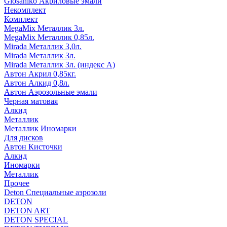
Glosaniko Акриловые эмали
Некомплект
Комплект
MegaMix Металлик 3л.
MegaMix Металлик 0,85л.
Mirada Металлик 3,0л.
Mirada Металлик 3л.
Mirada Металлик 3л. (индекс А)
Автон Акрил 0,85кг.
Автон Алкид 0,8л.
Автон Аэрозольные эмали
Черная матовая
Алкид
Металлик
Металлик Иномарки
Для дисков
Автон Кисточки
Алкид
Иномарки
Металлик
Прочее
Deton Специальные аэрозоли
DETON
DETON ART
DETON SPECIAL