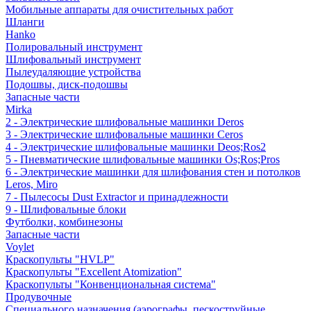
Мобильные аппараты для очистительных работ
Шланги
Hanko
Полировальный инструмент
Шлифовальный инструмент
Пылеудаляющие устройства
Подошвы, диск-подошвы
Запасные части
Mirka
2 - Электрические шлифовальные машинки Deros
3 - Электрические шлифовальные машинки Ceros
4 - Электрические шлифовальные машинки Deos;Ros2
5 - Пневматические шлифовальные машинки Os;Ros;Pros
6 - Электрические машинки для шлифования стен и потолков
Leros, Miro
7 - Пылесосы Dust Extractor и принадлежности
9 - Шлифовальные блоки
Футболки, комбинезоны
Запасные части
Voylet
Краскопульты "HVLP"
Краскопульты "Excellent Atomization"
Краскопульты "Конвенциональная система"
Продувочные
Специального назначения (аэрографы, пескоструйные,