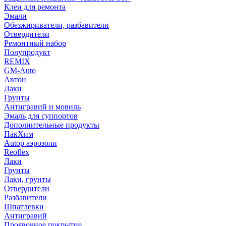
Клеи для ремонта
Эмали
Обезжириватели, разбавители
Отвердители
Ремонтный набор
Полупродукт
REMIX
GM-Auto
Автон
Лаки
Грунты
Антигравий и мовиль
Эмаль для суппортов
Дополнительные продукты
ПакХим
Autop аэрозоли
Reoflex
Лаки
Грунты
Лаки, грунты
Отвердители
Разбавители
Шпатлевки
Антигравий
Проявочное покрытие