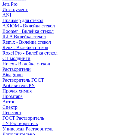
Jeta Pro
Инструмент
ANI
Праймер для стекол
AXIOM - Вклейка стекол
Boomer - Вклейка стекол
ILPA Вклейка стекол
Remix - Вклейка стекол
Renz - Вклейка стекол
Roxel Pro - Вклейка стекол
СТ молдинги
Holex - Вклейка стекол
Растворители
Binagroup
Растворитель ГОСТ
Разбавитель РУ
Прочая химия
Промтара
Автон
Спектр
Пересвет
ГОСТ Растворитель
ТУ Растворитель
Универсал Растворитель
Дополнительно