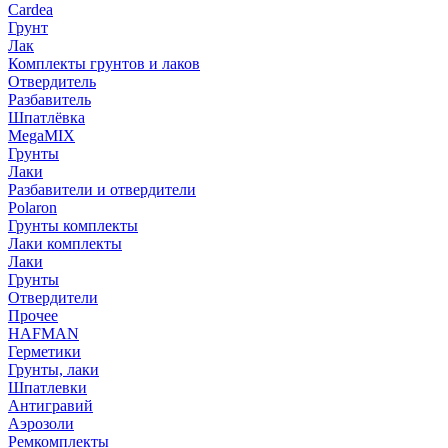
Cardea
Грунт
Лак
Комплекты грунтов и лаков
Отвердитель
Разбавитель
Шпатлёвка
MegaMIX
Грунты
Лаки
Разбавители и отвердители
Polaron
Грунты комплекты
Лаки комплекты
Лаки
Грунты
Отвердители
Прочее
HAFMAN
Герметики
Грунты, лаки
Шпатлевки
Антигравий
Аэрозоли
Ремкомплекты