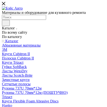
Материалы и оборудование для кузовного ремонта
Каталог
По всему сайту
По каталогу
Каталог
Абразивные материалы
3M
Круги Cubitron II
Полоски Cubitron II
Круги Trizact
Губки SoftBack
Листы WetoDry
Листы Scotch-Brite
Зачистные круги
Сетчатые полосы
Рулоны 737U 70мм*12м
Рулоны 737U 70мм*12м (ПОШТУЧНО)
Trizact
Круги Flexible Foam Abrasive Discs
Hanko