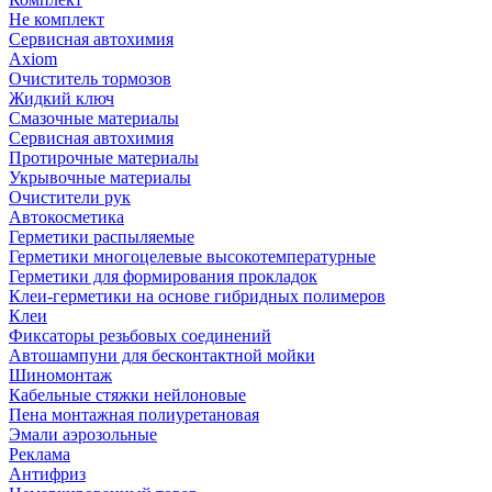
Не комплект
Сервисная автохимия
Axiom
Очиститель тормозов
Жидкий ключ
Смазочные материалы
Сервисная автохимия
Протирочные материалы
Укрывочные материалы
Очистители рук
Автокосметика
Герметики распыляемые
Герметики многоцелевые высокотемпературные
Герметики для формирования прокладок
Клеи-герметики на основе гибридных полимеров
Клеи
Фиксаторы резьбовых соединений
Автошампуни для бесконтактной мойки
Шиномонтаж
Кабельные стяжки нейлоновые
Пена монтажная полиуретановая
Эмали аэрозольные
Реклама
Антифриз