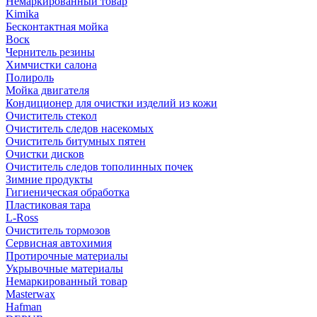
Немаркированный товар
Kimika
Бесконтактная мойка
Воск
Чернитель резины
Химчистки салона
Полироль
Мойка двигателя
Кондиционер для очистки изделий из кожи
Очиститель стекол
Очиститель следов насекомых
Очиститель битумных пятен
Очистки дисков
Очиститель следов тополинных почек
Зимние продукты
Гигиеническая обработка
Пластиковая тара
L-Ross
Очиститель тормозов
Сервисная автохимия
Протирочные материалы
Укрывочные материалы
Немаркированный товар
Masterwax
Hafman