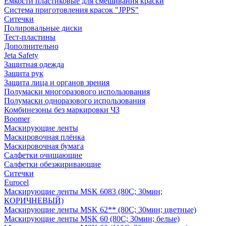
Емкости пластиковые для смешивания краски
Система приготовления красок "JPPS"
Ситечки
Полировальные диски
Тест-пластины
Дополнительно
Jeta Safety
Защитная одежда
Защита рук
Защита лица и органов зрения
Полумаски многоразового использования
Полумаски одноразового использования
Комбинезоны без маркировки ЧЗ
Boomer
Маскирующие ленты
Маскировочная плёнка
Маскировочная бумага
Салфетки очищающие
Салфетки обезжиривающие
Ситечки
Euroсel
Маскирующие ленты MSK 6083 (80С; 30мин;
КОРИЧНЕВЫЙ)
Маскирующие ленты MSK 62** (80С; 30мин; цветные)
Маскирующие ленты MSK 60 (80С; 30мин; белые)