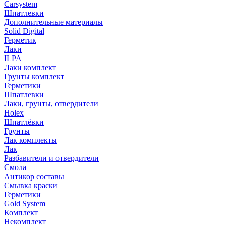
Carsystem
Шпатлевки
Дополнительные материалы
Solid Digital
Герметик
Лаки
ILPA
Лаки комплект
Грунты комплект
Герметики
Шпатлевки
Лаки, грунты, отвердители
Holex
Шпатлёвки
Грунты
Лак комплекты
Лак
Разбавители и отвердители
Смола
Антикор составы
Смывка краски
Герметики
Gold System
Комплект
Некомплект