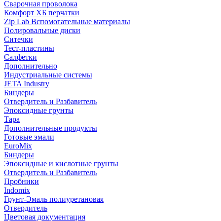
Сварочная проволока
Комфорт ХБ перчатки
Zip Lab Вспомогательные материалы
Полировальные диски
Ситечки
Тест-пластины
Салфетки
Дополнительно
Индустриальные системы
JETA Industry
Биндеры
Отвердитель и Разбавитель
Эпоксидные грунты
Тара
Дополнительные продукты
Готовые эмали
EuroMix
Биндеры
Эпоксидные и кислотные грунты
Отвердитель и Разбавитель
Пробники
Indomix
Грунт-Эмаль полиуретановая
Отвердитель
Цветовая документация