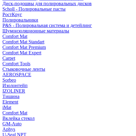
Диск-подошвы для полировальных дисков
Scholl - Полировальные пасты
РостКруг
Полировальники
P&S - Полировальная система и детейлинг
Шумоизоляционные материалы
Comfort Mat
Comfort Mat Standart
Comfort Mat Premium
Comfort Mat Expert
Carpet
Comfort Tools
Стыковочные ленты
AEROSPACE
Sorbeo
Изолонтейп
IZOLINER
Тишина
Element
iMat
Comfort Mat
Вклейка стекол
GM-Auto
Aphys
U-Seal NPT