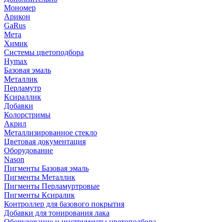
Мономер
Арикон
GaRus
Мета
Химик
Системы цветоподбора
Hymax
Базовая эмаль
Металлик
Перламутр
Ксираллик
Добавки
Колорстримы
Акрил
Металлизированное стекло
Цветовая документация
Оборудование
Nason
Пигменты Базовая эмаль
Пигменты Металлик
Пигменты Перламуртровые
Пигменты Ксиралик
Контроллер для базового покрытия
Добавки для тонирования лака
Оборудование и инструменты цветоподбора