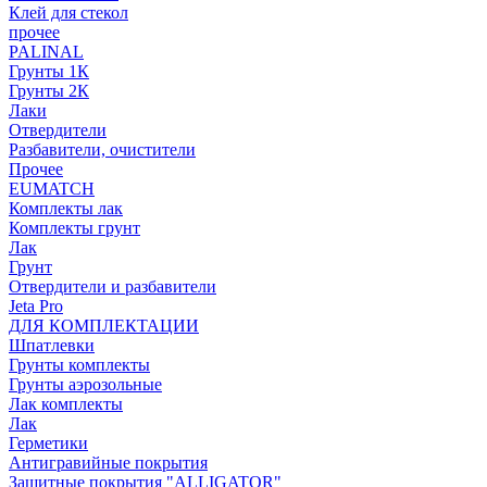
Клей для стекол
прочее
PALINAL
Грунты 1К
Грунты 2К
Лаки
Отвердители
Разбавители, очистители
Прочее
EUMATCH
Комплекты лак
Комплекты грунт
Лак
Грунт
Отвердители и разбавители
Jeta Pro
ДЛЯ КОМПЛЕКТАЦИИ
Шпатлевки
Грунты комплекты
Грунты аэрозольные
Лак комплекты
Лак
Герметики
Антигравийные покрытия
Защитные покрытия "ALLIGATOR"