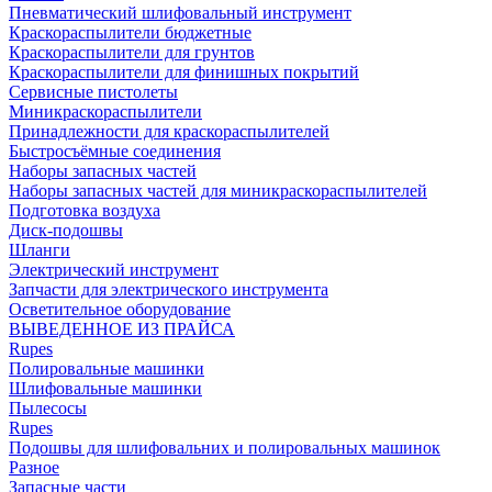
Пневматический шлифовальный инструмент
Краскораспылители бюджетные
Краскораспылители для грунтов
Краскораспылители для финишных покрытий
Сервисные пистолеты
Миникраскораспылители
Принадлежности для краскораспылителей
Быстросъёмные соединения
Наборы запасных частей
Наборы запасных частей для миникраскораспылителей
Подготовка воздуха
Диск-подошвы
Шланги
Электрический инструмент
Запчасти для электрического инструмента
Осветительное оборудование
ВЫВЕДЕННОЕ ИЗ ПРАЙСА
Rupes
Полировальные машинки
Шлифовальные машинки
Пылесосы
Rupes
Подошвы для шлифовальних и полировальных машинок
Разное
Запасные части