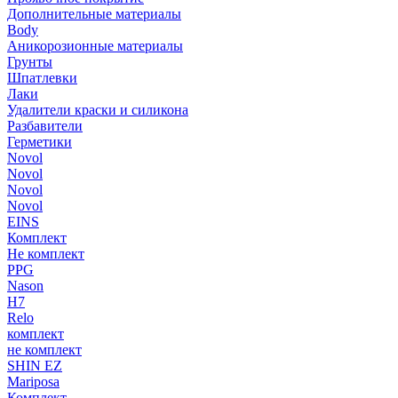
Дополнительные материалы
Body
Аникорозионные материалы
Грунты
Шпатлевки
Лаки
Удалители краски и силикона
Разбавители
Герметики
Novol
Novol
Novol
Novol
EINS
Комплект
Не комплект
PPG
Nason
H7
Relo
комплект
не комплект
SHIN EZ
Mariposa
Комплект