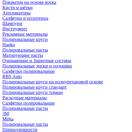
Покрытия на основе воска
Кисти и щётки
Аппликаторы
Салфетки и полотенца
Шампуни
Инструмент
Рекламные материалы
Полировальные круги
Hanko
Полировальные пасты
Матирующие пасты
Очищающие и Защитные составы
Полировальные диски и подошвы
Салфетки полировальные
RBS Auto
Полировальные круги на полиуретановой основе
Полировальные круги стандарт
Полировальные круги тонкие
Расходные материалы
Салфетки полировальные
Полировальные пасты
3М
Mirka
Полировальные пасты
Принадлежности