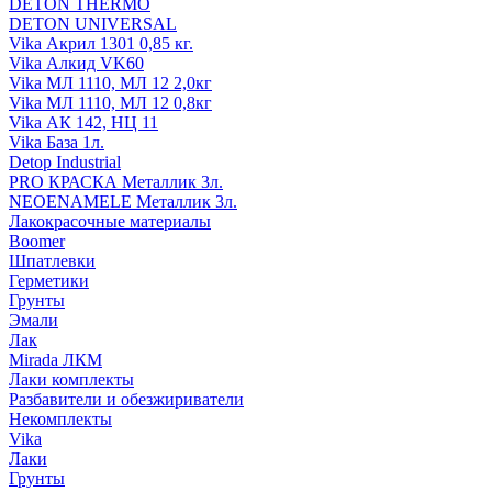
DETON THERMO
DETON UNIVERSAL
Vika Акрил 1301 0,85 кг.
Vika Алкид VK60
Vika МЛ 1110, МЛ 12 2,0кг
Vika МЛ 1110, МЛ 12 0,8кг
Vika АК 142, НЦ 11
Vika База 1л.
Detop Industrial
PRO КРАСКА Металлик 3л.
NEOENAMELE Металлик 3л.
Лакокрасочные материалы
Boomer
Шпатлевки
Герметики
Грунты
Эмали
Лак
Mirada ЛКМ
Лаки комплекты
Разбавители и обезжириватели
Некомплекты
Vika
Лаки
Грунты