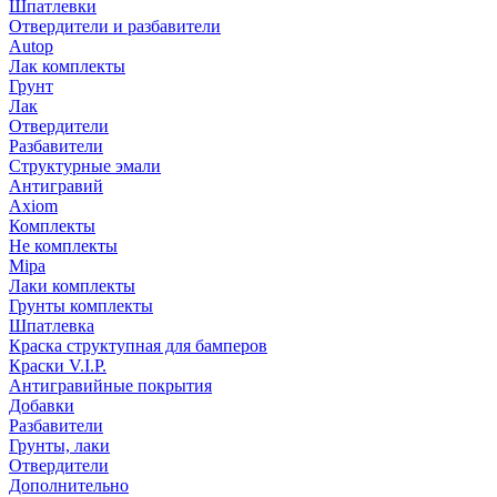
Шпатлевки
Отвердители и разбавители
Autop
Лак комплекты
Грунт
Лак
Отвердители
Разбавители
Структурные эмали
Антигравий
Axiom
Комплекты
Не комплекты
Mipa
Лаки комплекты
Грунты комплекты
Шпатлевка
Краска структупная для бамперов
Краски V.I.P.
Антигравийные покрытия
Добавки
Разбавители
Грунты, лаки
Отвердители
Дополнительно