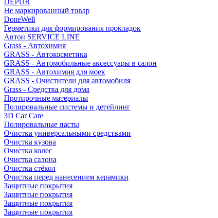
DEPUR
Не маркированный товар
DoneWell
Герметики для формирования прокладок
Автон SERVICE LINE
Grass - Автохимия
GRASS - Автокосметика
GRASS - Автомобильные аксессуары в салон
GRASS - Автохимия для моек
GRASS - Очистители для автомобиля
Grass - Средства для дома
Протирочные материалы
Полировальные системы и детейлинг
3D Car Care
Полировальные пасты
Очистка универсальными средствами
Очистка кузова
Очистка колес
Очистка салона
Очистка стёкол
Очистка перед нанесением керамики
Защитные покрытия
Защитные покрытия
Защитные покрытия
Защитные покрытия