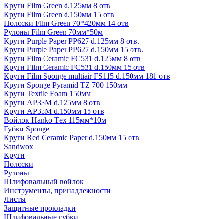
Круги Film Green d.125мм 8 отв
Круги Film Green d.150мм 15 отв
Полоски Film Green 70*420мм 14 отв
Рулоны Film Green 70мм*50м
Круги Purple Paper PP627 d.125мм 8 отв.
Круги Purple Paper PP627 d.150мм 15 отв.
Круги Film Ceramic FC531 d.125мм 8 отв
Круги Film Ceramic FC531 d.150мм 15 отв
Круги Film Sponge multiair FS115 d.150мм 181 отв
Круги Sponge Pyramid TZ 700 150мм
Круги Textile Foam 150мм
Круги AP33M d.125мм 8 отв
Круги AP33M d.150мм 15 отв
Войлок Hanko Tех 115мм*10м
Губки Sponge
Круги Red Ceramic Paper d.150мм 15 отв
Sandwox
Круги
Полоски
Рулоны
Шлифовальный войлок
Инструменты, принадлежности
Листы
Защитные прокладки
Шлифовальные губки