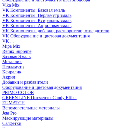
Vika Mix
VK Компоненты: Базовая эмаль
VK Компоненты: Перламутр эмаль
VK Компоненты: Ксираллик эмаль
VK Компоненты: Акриловая эмаль
VK Компоненты: добавки, растворители, отвердители
VK Оборудование и цветовая документация
VK ...
Mipa Mix
Remix Supreme
Базовая Эмаль
Металлик
Перламутр
Ксиралик
Акрил
Добавки и разбавители
Оборудование и цветовая документация
PRIMO COLOR
GREEN LINE Пигменты Candy Effect
EUMATCH
Вспомогательные материалы
Jeta Pro
Маскирующие материалы
Салфетки