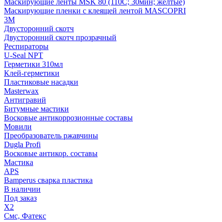
Маскирующие ленты MSK 80 (110С; 30мин; желтые)
Маскирующие пленки с клеящей лентой MASCOPRI
3M
Двусторонний скотч
Двусторонний скотч прозрачный
Респираторы
U-Seal NPT
Герметики 310мл
Клей-герметики
Пластиковые насадки
Masterwax
Антигравий
Битумные мастики
Восковые антикоррозионные составы
Мовили
Преобразователь ржавчины
Dugla Profi
Восковые антикор. составы
Мастика
APS
Bamperus сварка пластика
В наличии
Под заказ
X2
Смс, Фатекс