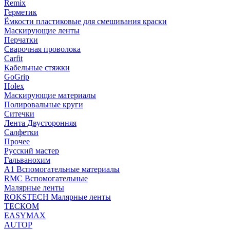
Remix
Герметик
Ёмкости пластиковые для смешивания краски
Маскирующие ленты
Перчатки
Сварочная проволока
Carfit
Кабельные стяжки
GoGrip
Holex
Маскирующие материалы
Полировальные круги
Ситечки
Лента Двусторонняя
Салфетки
Прочее
Русский мастер
Гальванохим
А1 Вспомогательные материалы
RMC Вспомогательные
Малярные ленты
ROKSTECH Малярные ленты
ТЕСКОМ
EASYMAX
AUTOP