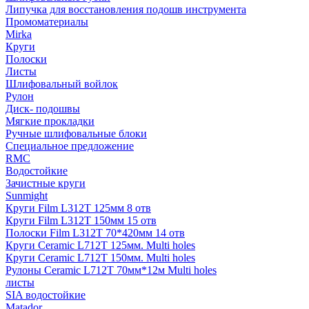
Липучка для восстановления подошв инструмента
Промоматериалы
Mirka
Круги
Полоски
Листы
Шлифовальный войлок
Рулон
Диск- подошвы
Мягкие прокладки
Ручные шлифовальные блоки
Специальное предложение
RMC
Водостойкие
Зачистные круги
Sunmight
Круги Film L312T 125мм 8 отв
Круги Film L312T 150мм 15 отв
Полоски Film L312T 70*420мм 14 отв
Круги Ceramic L712T 125мм. Multi holes
Круги Ceramic L712T 150мм. Multi holes
Рулоны Ceramic L712T 70мм*12м Multi holes
листы
SIA водостойкие
Matador