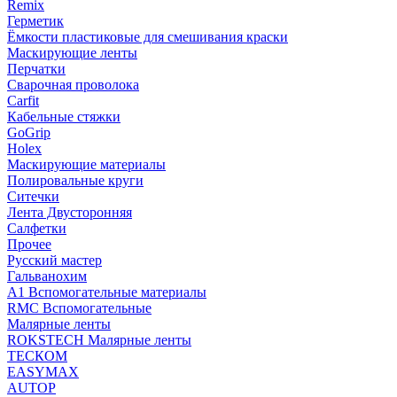
Remix
Герметик
Ёмкости пластиковые для смешивания краски
Маскирующие ленты
Перчатки
Сварочная проволока
Carfit
Кабельные стяжки
GoGrip
Holex
Маскирующие материалы
Полировальные круги
Ситечки
Лента Двусторонняя
Салфетки
Прочее
Русский мастер
Гальванохим
А1 Вспомогательные материалы
RMC Вспомогательные
Малярные ленты
ROKSTECH Малярные ленты
ТЕСКОМ
EASYMAX
AUTOP