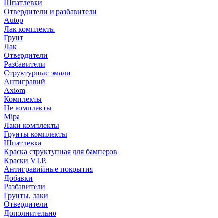
Шпатлевки
Отвердители и разбавители
Autop
Лак комплекты
Грунт
Лак
Отвердители
Разбавители
Структурные эмали
Антигравий
Axiom
Комплекты
Не комплекты
Mipa
Лаки комплекты
Грунты комплекты
Шпатлевка
Краска структупная для бамперов
Краски V.I.P.
Антигравийные покрытия
Добавки
Разбавители
Грунты, лаки
Отвердители
Дополнительно