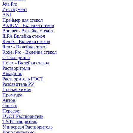
Jeta Pro
Инструмент
ANI
Праймер для стекол
AXIOM - Вклейка стекол
Boomer - Вклейка стекол
ILPA Вклейка стекол
Remix - Вклейка стекол
Renz - Вклейка стекол
Roxel Pro - Вклейка стекол
СТ молдинги
Holex - Вклейка стекол
Растворители
Binagroup
Растворитель ГОСТ
Разбавитель РУ
Прочая химия
Промтара
Автон
Спектр
Пересвет
ГОСТ Растворитель
ТУ Растворитель
Универсал Растворитель
Дополнительно