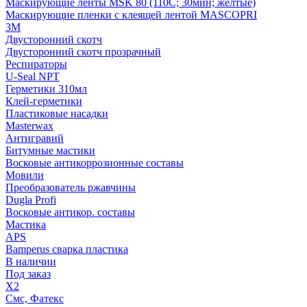
Маскирующие ленты MSK 80 (110С; 30мин; желтые)
Маскирующие пленки с клеящей лентой MASCOPRI
3M
Двусторонний скотч
Двусторонний скотч прозрачный
Респираторы
U-Seal NPT
Герметики 310мл
Клей-герметики
Пластиковые насадки
Masterwax
Антигравий
Битумные мастики
Восковые антикоррозионные составы
Мовили
Преобразователь ржавчины
Dugla Profi
Восковые антикор. составы
Мастика
APS
Bamperus сварка пластика
В наличии
Под заказ
X2
Смс, Фатекс