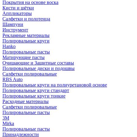
Покрытия на основе воска
Кисти и щётки
Аппликаторы
Салфетки и полотенца
Шампуни
Инструмент
Рекламные материалы
Полировальные круги
Hanko
Полировальные пасты
Матирующие пасты
Очищающие и Защитные составы
Полировальные диски и подошвы
Салфетки полировальные
RBS Auto
Полировальные круги на полиуретановой основе
Полировальные круги стандарт
Полировальные круги тонкие
Расходные материалы
Салфетки полировальные
Полировальные пасты
3М
Mirka
Полировальные пасты
Принадлежности