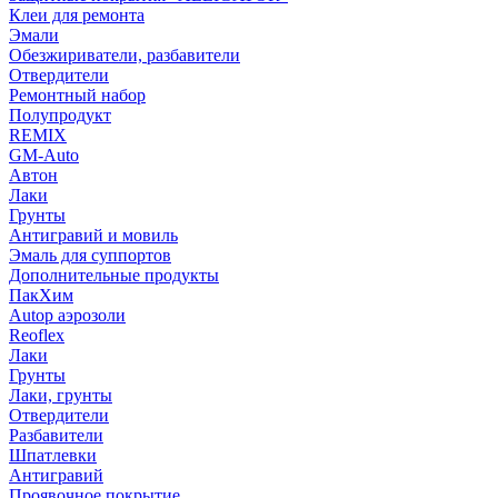
Клеи для ремонта
Эмали
Обезжириватели, разбавители
Отвердители
Ремонтный набор
Полупродукт
REMIX
GM-Auto
Автон
Лаки
Грунты
Антигравий и мовиль
Эмаль для суппортов
Дополнительные продукты
ПакХим
Autop аэрозоли
Reoflex
Лаки
Грунты
Лаки, грунты
Отвердители
Разбавители
Шпатлевки
Антигравий
Проявочное покрытие