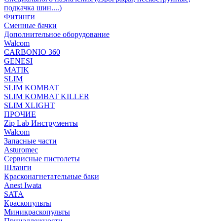
подкачка шин....)
Фитинги
Сменные бачки
Дополнительное оборудование
Walcom
CARBONIO 360
GENESI
MATIK
SLIM
SLIM KOMBAT
SLIM KOMBAT KILLER
SLIM XLIGHT
ПРОЧИЕ
Zip Lab Инструменты
Walсom
Запасные части
Asturomec
Сервисные пистолеты
Шланги
Красконагнетательные баки
Anest Iwata
SATA
Краскопульты
Миникраскопульты
Принадлежности