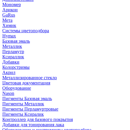
Мономер
Арикон
GaRus
Мета
Химик
Системы цветоподбора
Hymax
Базовая эмаль
Металлик
Перламутр
Ксираллик
Добавки
Колорстримы
Акрил
Металлизированное стекло
Цветовая документация
Оборудование
Nason
Пигменты Базовая эмаль
Пигменты Металлик
Пигменты Перламуртровые
Пигменты Ксиралик
Контроллер для базового покрытия
Добавки для тонирования лака
Оборудование и инструменты цветоподбора