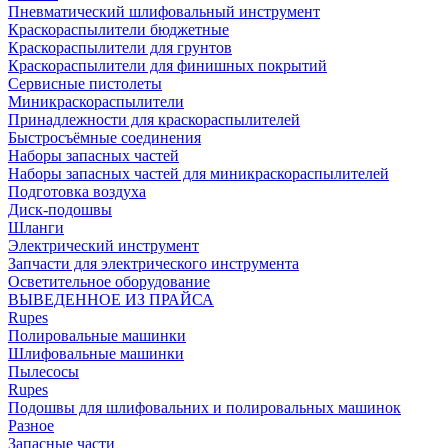
Пневматический шлифовальный инструмент
Краскораспылители бюджетные
Краскораспылители для грунтов
Краскораспылители для финишных покрытий
Сервисные пистолеты
Миникраскораспылители
Принадлежности для краскораспылителей
Быстросъёмные соединения
Наборы запасных частей
Наборы запасных частей для миникраскораспылителей
Подготовка воздуха
Диск-подошвы
Шланги
Электрический инструмент
Запчасти для электрического инструмента
Осветительное оборудование
ВЫВЕДЕННОЕ ИЗ ПРАЙСА
Rupes
Полировальные машинки
Шлифовальные машинки
Пылесосы
Rupes
Подошвы для шлифовальних и полировальных машинок
Разное
Запасные части