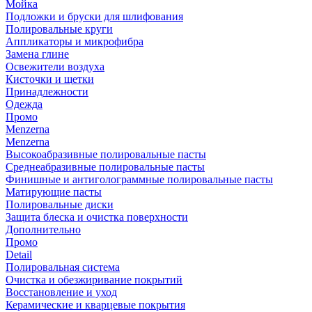
Мойка
Подложки и бруски для шлифования
Полировальные круги
Аппликаторы и микрофибра
Замена глине
Освежители воздуха
Кисточки и щетки
Принадлежности
Одежда
Промо
Menzerna
Menzerna
Высокоабразивные полировальные пасты
Среднеабразивные полировальные пасты
Финишные и антиголограммные полировальные пасты
Матирующие пасты
Полировальные диски
Защита блеска и очистка поверхности
Дополнительно
Промо
Detail
Полировальная система
Очистка и обезжиривание покрытий
Восстановление и уход
Керамические и кварцевые покрытия