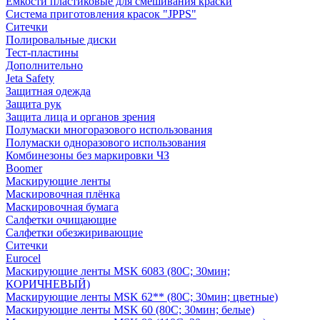
Емкости пластиковые для смешивания краски
Система приготовления красок "JPPS"
Ситечки
Полировальные диски
Тест-пластины
Дополнительно
Jeta Safety
Защитная одежда
Защита рук
Защита лица и органов зрения
Полумаски многоразового использования
Полумаски одноразового использования
Комбинезоны без маркировки ЧЗ
Boomer
Маскирующие ленты
Маскировочная плёнка
Маскировочная бумага
Салфетки очищающие
Салфетки обезжиривающие
Ситечки
Euroсel
Маскирующие ленты MSK 6083 (80С; 30мин;
КОРИЧНЕВЫЙ)
Маскирующие ленты MSK 62** (80С; 30мин; цветные)
Маскирующие ленты MSK 60 (80С; 30мин; белые)