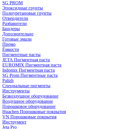
SG PROM
Эпоксидные грунты
Полиуретановые грунты
Отвердители
Разбавители
Биндеры
Дополнительно
Готовые эмали
Промо
Ёмкости
Пигментные пасты
JETA Пигментная паста
EUROMIX Пигментная паста
Indomix Пигментная паста
SG Prom Пигментные паста
Palizh
Специальные пигменты
Инструменты
Безвоздушное оборудование
Воздушное оборудование
Порошковое оборудование
Huachen Порошковые покрытия
VN Порошковые покрытия
Инструмент
Jeta Pro