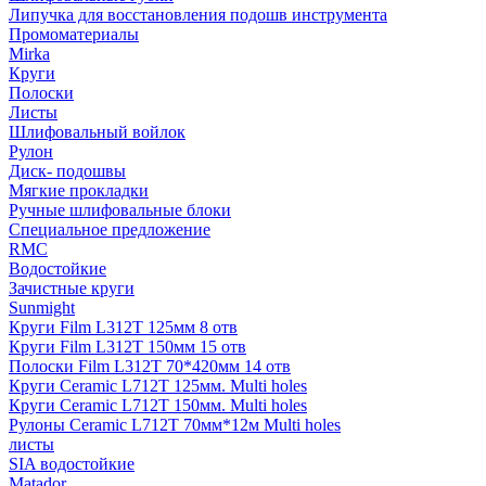
Липучка для восстановления подошв инструмента
Промоматериалы
Mirka
Круги
Полоски
Листы
Шлифовальный войлок
Рулон
Диск- подошвы
Мягкие прокладки
Ручные шлифовальные блоки
Специальное предложение
RMC
Водостойкие
Зачистные круги
Sunmight
Круги Film L312T 125мм 8 отв
Круги Film L312T 150мм 15 отв
Полоски Film L312T 70*420мм 14 отв
Круги Ceramic L712T 125мм. Multi holes
Круги Ceramic L712T 150мм. Multi holes
Рулоны Ceramic L712T 70мм*12м Multi holes
листы
SIA водостойкие
Matador