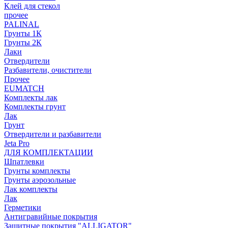
Клей для стекол
прочее
PALINAL
Грунты 1К
Грунты 2К
Лаки
Отвердители
Разбавители, очистители
Прочее
EUMATCH
Комплекты лак
Комплекты грунт
Лак
Грунт
Отвердители и разбавители
Jeta Pro
ДЛЯ КОМПЛЕКТАЦИИ
Шпатлевки
Грунты комплекты
Грунты аэрозольные
Лак комплекты
Лак
Герметики
Антигравийные покрытия
Защитные покрытия "ALLIGATOR"