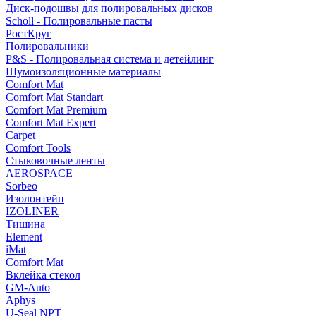
Диск-подошвы для полировальных дисков
Scholl - Полировальные пасты
РостКруг
Полировальники
P&S - Полировальная система и детейлинг
Шумоизоляционные материалы
Comfort Mat
Comfort Mat Standart
Comfort Mat Premium
Comfort Mat Expert
Carpet
Comfort Tools
Стыковочные ленты
AEROSPACE
Sorbeo
Изолонтейп
IZOLINER
Тишина
Element
iMat
Comfort Mat
Вклейка стекол
GM-Auto
Aphys
U-Seal NPT