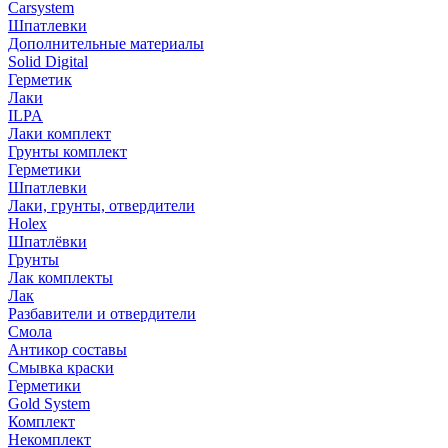
Carsystem
Шпатлевки
Дополнительные материалы
Solid Digital
Герметик
Лаки
ILPA
Лаки комплект
Грунты комплект
Герметики
Шпатлевки
Лаки, грунты, отвердители
Holex
Шпатлёвки
Грунты
Лак комплекты
Лак
Разбавители и отвердители
Смола
Антикор составы
Смывка краски
Герметики
Gold System
Комплект
Некомплект