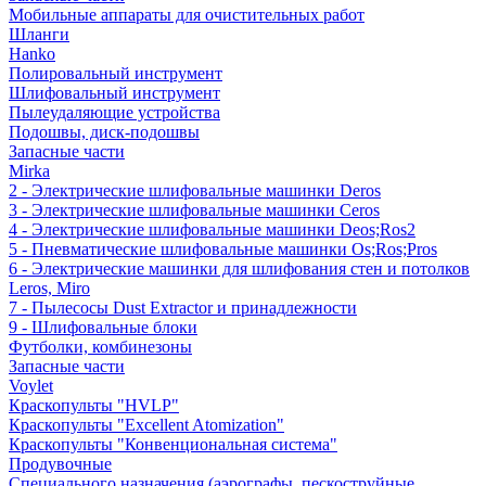
Мобильные аппараты для очистительных работ
Шланги
Hanko
Полировальный инструмент
Шлифовальный инструмент
Пылеудаляющие устройства
Подошвы, диск-подошвы
Запасные части
Mirka
2 - Электрические шлифовальные машинки Deros
3 - Электрические шлифовальные машинки Ceros
4 - Электрические шлифовальные машинки Deos;Ros2
5 - Пневматические шлифовальные машинки Os;Ros;Pros
6 - Электрические машинки для шлифования стен и потолков
Leros, Miro
7 - Пылесосы Dust Extractor и принадлежности
9 - Шлифовальные блоки
Футболки, комбинезоны
Запасные части
Voylet
Краскопульты "HVLP"
Краскопульты "Excellent Atomization"
Краскопульты "Конвенциональная система"
Продувочные
Специального назначения (аэрографы, пескоструйные,