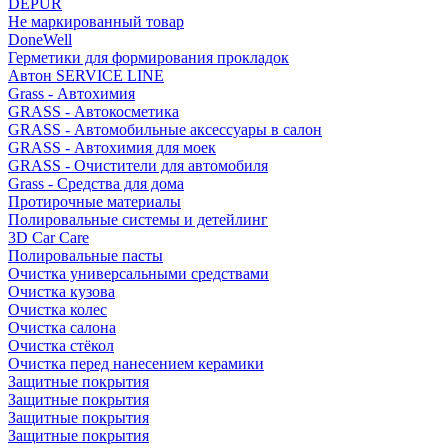
DEPUR
Не маркированный товар
DoneWell
Герметики для формирования прокладок
Автон SERVICE LINE
Grass - Автохимия
GRASS - Автокосметика
GRASS - Автомобильные аксессуары в салон
GRASS - Автохимия для моек
GRASS - Очистители для автомобиля
Grass - Средства для дома
Протирочные материалы
Полировальные системы и детейлинг
3D Car Care
Полировальные пасты
Очистка универсальными средствами
Очистка кузова
Очистка колес
Очистка салона
Очистка стёкол
Очистка перед нанесением керамики
Защитные покрытия
Защитные покрытия
Защитные покрытия
Защитные покрытия