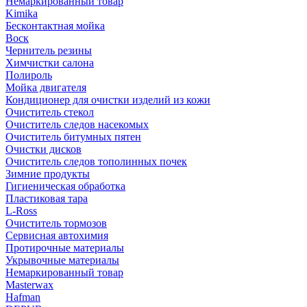
Немаркированный товар
Kimika
Бесконтактная мойка
Воск
Чернитель резины
Химчистки салона
Полироль
Мойка двигателя
Кондиционер для очистки изделий из кожи
Очиститель стекол
Очиститель следов насекомых
Очиститель битумных пятен
Очистки дисков
Очиститель следов тополинных почек
Зимние продукты
Гигиеническая обработка
Пластиковая тара
L-Ross
Очиститель тормозов
Сервисная автохимия
Протирочные материалы
Укрывочные материалы
Немаркированный товар
Masterwax
Hafman