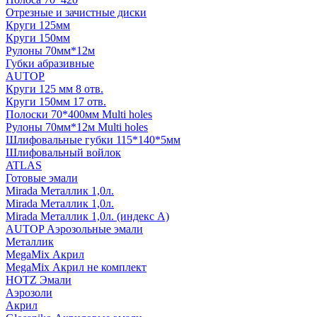
Отрезные и зачистные диски
Круги 125мм
Круги 150мм
Рулоны 70мм*12м
Губки абразивные
AUTOP
Круги 125 мм 8 отв.
Круги 150мм 17 отв.
Полоски 70*400мм Multi holes
Рулоны 70мм*12м Multi holes
Шлифовальные губки 115*140*5мм
Шлифовальный войлок
ATLAS
Готовые эмали
Mirada Металлик 1,0л.
Mirada Металлик 1,0л.
Mirada Металлик 1,0л. (индекс А)
AUTOP Аэрозольные эмали
Металлик
MegaMix Акрил
MegaMix Акрил не комплект
HOTZ Эмали
Аэрозоли
Акрил