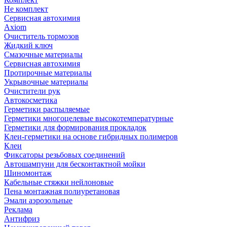
Не комплект
Сервисная автохимия
Axiom
Очиститель тормозов
Жидкий ключ
Смазочные материалы
Сервисная автохимия
Протирочные материалы
Укрывочные материалы
Очистители рук
Автокосметика
Герметики распыляемые
Герметики многоцелевые высокотемпературные
Герметики для формирования прокладок
Клеи-герметики на основе гибридных полимеров
Клеи
Фиксаторы резьбовых соединений
Автошампуни для бесконтактной мойки
Шиномонтаж
Кабельные стяжки нейлоновые
Пена монтажная полиуретановая
Эмали аэрозольные
Реклама
Антифриз