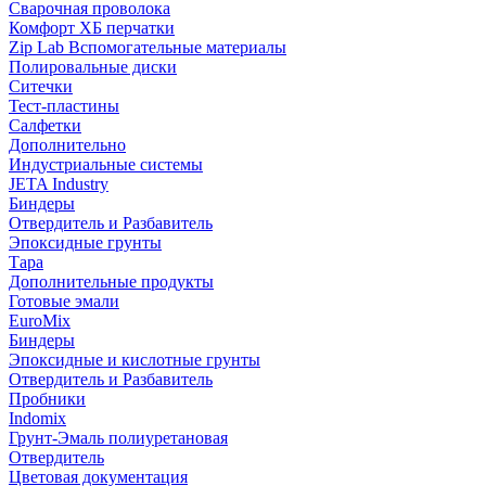
Сварочная проволока
Комфорт ХБ перчатки
Zip Lab Вспомогательные материалы
Полировальные диски
Ситечки
Тест-пластины
Салфетки
Дополнительно
Индустриальные системы
JETA Industry
Биндеры
Отвердитель и Разбавитель
Эпоксидные грунты
Тара
Дополнительные продукты
Готовые эмали
EuroMix
Биндеры
Эпоксидные и кислотные грунты
Отвердитель и Разбавитель
Пробники
Indomix
Грунт-Эмаль полиуретановая
Отвердитель
Цветовая документация