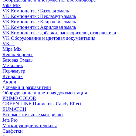
Vika Mix
VK Компоненты: Базовая эмаль
VK Компоненты: Перламутр эмаль
VK Компоненты: Ксираллик эмаль
VK Компоненты: Акриловая эмаль
VK Компоненты: добавки, растворители, отвердители
VK Оборудование и цветовая документация
VK ...
Mipa Mix
Remix Supreme
Базовая Эмаль
Металлик
Перламутр
Ксиралик
Акрил
Добавки и разбавители
Оборудование и цветовая документация
PRIMO COLOR
GREEN LINE Пигменты Candy Effect
EUMATCH
Вспомогательные материалы
Jeta Pro
Маскирующие материалы
Салфетки