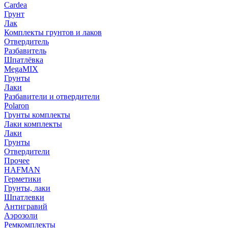
Cardea
Грунт
Лак
Комплекты грунтов и лаков
Отвердитель
Разбавитель
Шпатлёвка
MegaMIX
Грунты
Лаки
Разбавители и отвердители
Polaron
Грунты комплекты
Лаки комплекты
Лаки
Грунты
Отвердители
Прочее
HAFMAN
Герметики
Грунты, лаки
Шпатлевки
Антигравий
Аэрозоли
Ремкомплекты