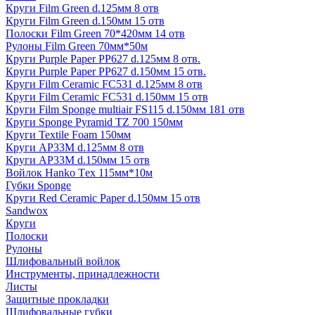
Круги Film Green d.125мм 8 отв
Круги Film Green d.150мм 15 отв
Полоски Film Green 70*420мм 14 отв
Рулоны Film Green 70мм*50м
Круги Purple Paper PP627 d.125мм 8 отв.
Круги Purple Paper PP627 d.150мм 15 отв.
Круги Film Ceramic FC531 d.125мм 8 отв
Круги Film Ceramic FC531 d.150мм 15 отв
Круги Film Sponge multiair FS115 d.150мм 181 отв
Круги Sponge Pyramid TZ 700 150мм
Круги Textile Foam 150мм
Круги AP33M d.125мм 8 отв
Круги AP33M d.150мм 15 отв
Войлок Hanko Tех 115мм*10м
Губки Sponge
Круги Red Ceramic Paper d.150мм 15 отв
Sandwox
Круги
Полоски
Рулоны
Шлифовальный войлок
Инструменты, принадлежности
Листы
Защитные прокладки
Шлифовальные губки