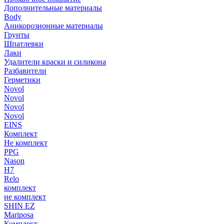
Дополнительные материалы
Body
Аникорозионные материалы
Грунты
Шпатлевки
Лаки
Удалители краски и силикона
Разбавители
Герметики
Novol
Novol
Novol
Novol
EINS
Комплект
Не комплект
PPG
Nason
H7
Relo
комплект
не комплект
SHIN EZ
Mariposa
Комплект