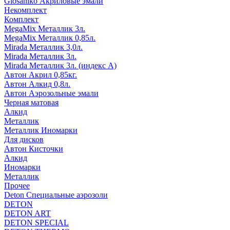
Glosaniko Акриловые эмали
Некомплект
Комплект
MegaMix Металлик 3л.
MegaMix Металлик 0,85л.
Mirada Металлик 3,0л.
Mirada Металлик 3л.
Mirada Металлик 3л. (индекс А)
Автон Акрил 0,85кг.
Автон Алкид 0,8л.
Автон Аэрозольные эмали
Черная матовая
Алкид
Металлик
Металлик Иномарки
Для дисков
Автон Кисточки
Алкид
Иномарки
Металлик
Прочее
Deton Специальные аэрозоли
DETON
DETON ART
DETON SPECIAL