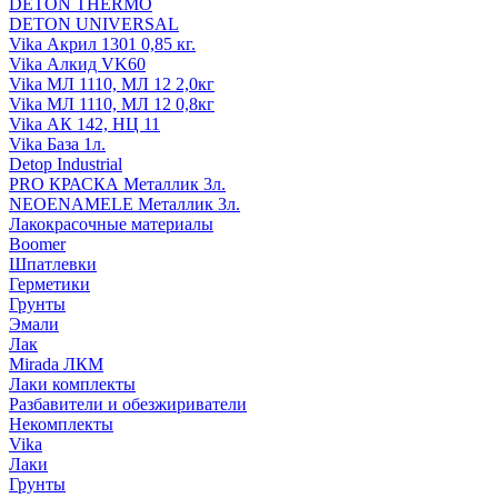
DETON THERMO
DETON UNIVERSAL
Vika Акрил 1301 0,85 кг.
Vika Алкид VK60
Vika МЛ 1110, МЛ 12 2,0кг
Vika МЛ 1110, МЛ 12 0,8кг
Vika АК 142, НЦ 11
Vika База 1л.
Detop Industrial
PRO КРАСКА Металлик 3л.
NEOENAMELE Металлик 3л.
Лакокрасочные материалы
Boomer
Шпатлевки
Герметики
Грунты
Эмали
Лак
Mirada ЛКМ
Лаки комплекты
Разбавители и обезжириватели
Некомплекты
Vika
Лаки
Грунты