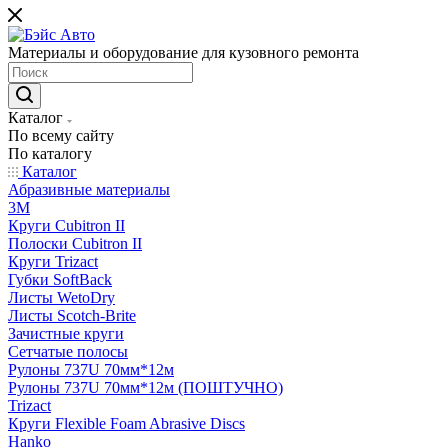
Материалы и оборудование для кузовного ремонта
Каталог
По всему сайту
По каталогу
Каталог
Абразивные материалы
3M
Круги Cubitron II
Полоски Cubitron II
Круги Trizact
Губки SoftBack
Листы WetoDry
Листы Scotch-Brite
Зачистные круги
Сетчатые полосы
Рулоны 737U 70мм*12м
Рулоны 737U 70мм*12м (ПОШТУЧНО)
Trizact
Круги Flexible Foam Abrasive Discs
Hanko