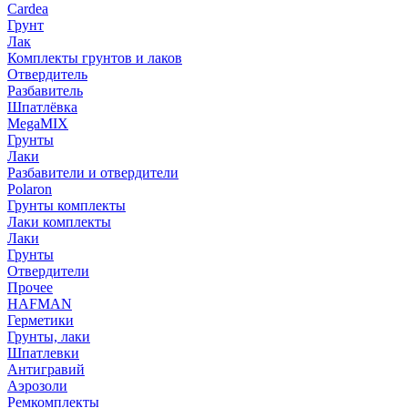
Cardea
Грунт
Лак
Комплекты грунтов и лаков
Отвердитель
Разбавитель
Шпатлёвка
MegaMIX
Грунты
Лаки
Разбавители и отвердители
Polaron
Грунты комплекты
Лаки комплекты
Лаки
Грунты
Отвердители
Прочее
HAFMAN
Герметики
Грунты, лаки
Шпатлевки
Антигравий
Аэрозоли
Ремкомплекты