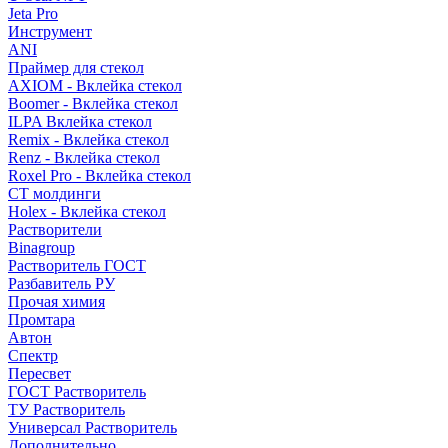
Jeta Pro
Инструмент
ANI
Праймер для стекол
AXIOM - Вклейка стекол
Boomer - Вклейка стекол
ILPA Вклейка стекол
Remix - Вклейка стекол
Renz - Вклейка стекол
Roxel Pro - Вклейка стекол
СТ молдинги
Holex - Вклейка стекол
Растворители
Binagroup
Растворитель ГОСТ
Разбавитель РУ
Прочая химия
Промтара
Автон
Спектр
Пересвет
ГОСТ Растворитель
ТУ Растворитель
Универсал Растворитель
Дополнительно