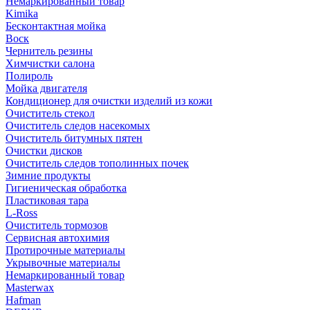
Немаркированный товар
Kimika
Бесконтактная мойка
Воск
Чернитель резины
Химчистки салона
Полироль
Мойка двигателя
Кондиционер для очистки изделий из кожи
Очиститель стекол
Очиститель следов насекомых
Очиститель битумных пятен
Очистки дисков
Очиститель следов тополинных почек
Зимние продукты
Гигиеническая обработка
Пластиковая тара
L-Ross
Очиститель тормозов
Сервисная автохимия
Протирочные материалы
Укрывочные материалы
Немаркированный товар
Masterwax
Hafman