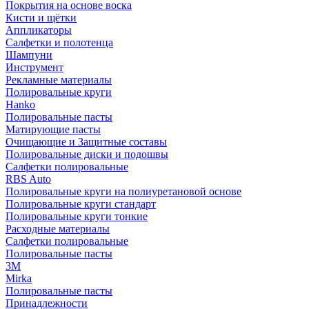
Покрытия на основе воска
Кисти и щётки
Аппликаторы
Салфетки и полотенца
Шампуни
Инструмент
Рекламные материалы
Полировальные круги
Hanko
Полировальные пасты
Матирующие пасты
Очищающие и Защитные составы
Полировальные диски и подошвы
Салфетки полировальные
RBS Auto
Полировальные круги на полиуретановой основе
Полировальные круги стандарт
Полировальные круги тонкие
Расходные материалы
Салфетки полировальные
Полировальные пасты
3М
Mirka
Полировальные пасты
Принадлежности