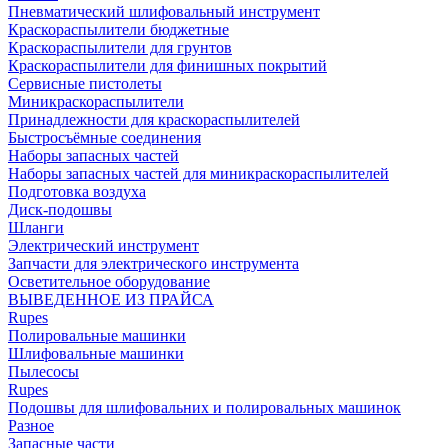
Пневматический шлифовальный инструмент
Краскораспылители бюджетные
Краскораспылители для грунтов
Краскораспылители для финишных покрытий
Сервисные пистолеты
Миникраскораспылители
Принадлежности для краскораспылителей
Быстросъёмные соединения
Наборы запасных частей
Наборы запасных частей для миникраскораспылителей
Подготовка воздуха
Диск-подошвы
Шланги
Электрический инструмент
Запчасти для электрического инструмента
Осветительное оборудование
ВЫВЕДЕННОЕ ИЗ ПРАЙСА
Rupes
Полировальные машинки
Шлифовальные машинки
Пылесосы
Rupes
Подошвы для шлифовальних и полировальных машинок
Разное
Запасные части