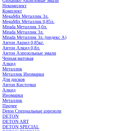
Glosaniko Акриловые эмали
Некомплект
Комплект
MegaMix Металлик 3л.
MegaMix Металлик 0,85л.
Mirada Металлик 3,0л.
Mirada Металлик 3л.
Mirada Металлик 3л. (индекс А)
Автон Акрил 0,85кг.
Автон Алкид 0,8л.
Автон Аэрозольные эмали
Черная матовая
Алкид
Металлик
Металлик Иномарки
Для дисков
Автон Кисточки
Алкид
Иномарки
Металлик
Прочее
Deton Специальные аэрозоли
DETON
DETON ART
DETON SPECIAL