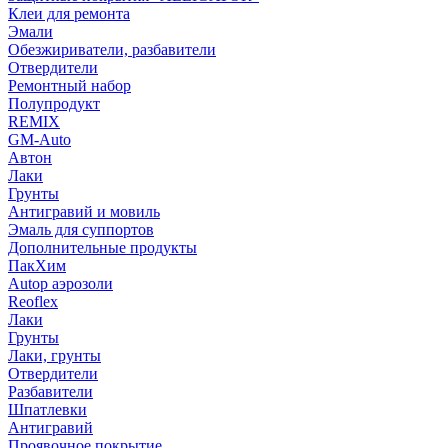
Клеи для ремонта
Эмали
Обезжириватели, разбавители
Отвердители
Ремонтный набор
Полупродукт
REMIX
GM-Auto
Автон
Лаки
Грунты
Антигравий и мовиль
Эмаль для суппортов
Дополнительные продукты
ПакХим
Autop аэрозоли
Reoflex
Лаки
Грунты
Лаки, грунты
Отвердители
Разбавители
Шпатлевки
Антигравий
Проявочное покрытие