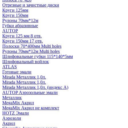
Отрезные и зачистные диски
Круги 125мм
Круги 150мм
Рулоны 70мм*12м
Губки абразивные
AUTOP
Круги 125 мм 8 отв.
Круги 150мм 17 отв.
Полоски 70*400мм Multi holes
Рулоны 70мм*12м Multi holes
Шлифовальные губки 115*140*5мм
Шлифовальный войлок
ATLAS
Готовые эмали
Mirada Металлик 1,0л.
Mirada Металлик 1,0л.
Mirada Металлик 1,0л. (индекс А)
AUTOP Аэрозольные эмали
Металлик
MegaMix Акрил
MegaMix Акрил не комплект
HOTZ Эмали
Аэрозоли
Акрил