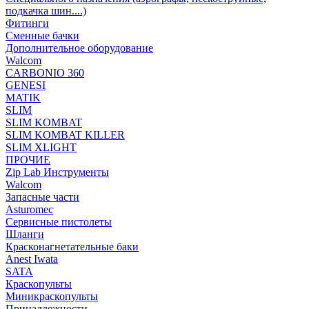
подкачка шин....)
Фитинги
Сменные бачки
Дополнительное оборудование
Walcom
CARBONIO 360
GENESI
MATIK
SLIM
SLIM KOMBAT
SLIM KOMBAT KILLER
SLIM XLIGHT
ПРОЧИЕ
Zip Lab Инструменты
Walсom
Запасные части
Asturomec
Сервисные пистолеты
Шланги
Красконагнетательные баки
Anest Iwata
SATA
Краскопульты
Миникраскопульты
Принадлежности