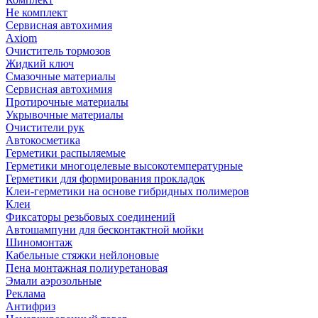
Не комплект
Сервисная автохимия
Axiom
Очиститель тормозов
Жидкий ключ
Смазочные материалы
Сервисная автохимия
Протирочные материалы
Укрывочные материалы
Очистители рук
Автокосметика
Герметики распыляемые
Герметики многоцелевые высокотемпературные
Герметики для формирования прокладок
Клеи-герметики на основе гибридных полимеров
Клеи
Фиксаторы резьбовых соединений
Автошампуни для бесконтактной мойки
Шиномонтаж
Кабельные стяжки нейлоновые
Пена монтажная полиуретановая
Эмали аэрозольные
Реклама
Антифриз