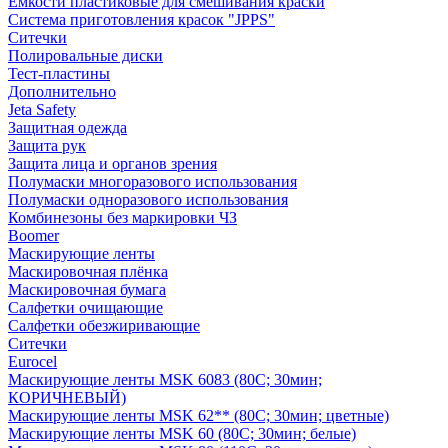
Емкости пластиковые для смешивания краски
Система приготовления красок "JPPS"
Ситечки
Полировальные диски
Тест-пластины
Дополнительно
Jeta Safety
Защитная одежда
Защита рук
Защита лица и органов зрения
Полумаски многоразового использования
Полумаски одноразового использования
Комбинезоны без маркировки ЧЗ
Boomer
Маскирующие ленты
Маскировочная плёнка
Маскировочная бумага
Салфетки очищающие
Салфетки обезжиривающие
Ситечки
Euroсel
Маскирующие ленты MSK 6083 (80С; 30мин;
КОРИЧНЕВЫЙ)
Маскирующие ленты MSK 62** (80С; 30мин; цветные)
Маскирующие ленты MSK 60 (80С; 30мин; белые)