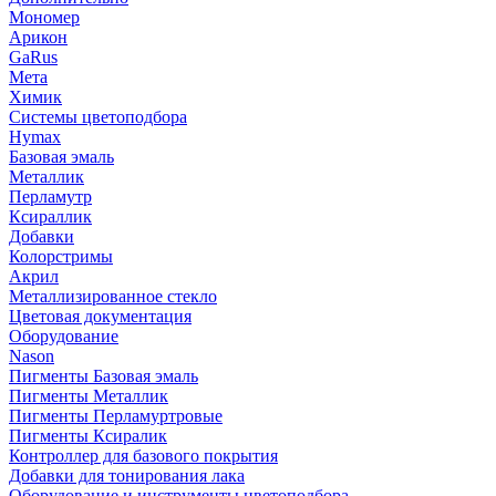
Мономер
Арикон
GaRus
Мета
Химик
Системы цветоподбора
Hymax
Базовая эмаль
Металлик
Перламутр
Ксираллик
Добавки
Колорстримы
Акрил
Металлизированное стекло
Цветовая документация
Оборудование
Nason
Пигменты Базовая эмаль
Пигменты Металлик
Пигменты Перламуртровые
Пигменты Ксиралик
Контроллер для базового покрытия
Добавки для тонирования лака
Оборудование и инструменты цветоподбора