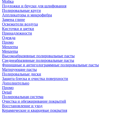
Мойка
Подложки и бруски для шлифования
Полировальные круги
Аппликаторы и микрофибра
Замена глине
Освежители воздуха
Кисточки и щетки
Принадлежности
Одежда
Промо
Menzerna
Menzerna
Высокоабразивные полировальные пасты
Среднеабразивные полировальные пасты
Финишные и антиголограммные полировальные пасты
Матирующие пасты
Полировальные диски
Защита блеска и очистка поверхности
Дополнительно
Промо
Detail
Полировальная система
Очистка и обезжиривание покрытий
Восстановление и уход
Керамические и кварцевые покрытия