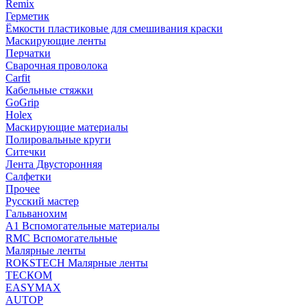
Remix
Герметик
Ёмкости пластиковые для смешивания краски
Маскирующие ленты
Перчатки
Сварочная проволока
Carfit
Кабельные стяжки
GoGrip
Holex
Маскирующие материалы
Полировальные круги
Ситечки
Лента Двусторонняя
Салфетки
Прочее
Русский мастер
Гальванохим
А1 Вспомогательные материалы
RMC Вспомогательные
Малярные ленты
ROKSTECH Малярные ленты
ТЕСКОМ
EASYMAX
AUTOP