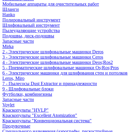
Мобильные аппараты для очистительных работ
Шланги
Hanko
Полировальный инструмент
Шлифовальный инструмент
Пылеудаляющие устройства
Подошвы, диск-подошвы
Запасные части
Mirka
2 - Электрические шлифовальные машинки Deros
3 - Электрические шлифовальные машинки Ceros
4 - Электрические шлифовальные машинки Deos;Ros2
5 - Пневматические шлифовальные машинки Os;Ros;Pros
6 - Электрические машинки для шлифования стен и потолков
Leros, Miro
7 - Пылесосы Dust Extractor и принадлежности
9 - Шлифовальные блоки
Футболки, комбинезоны
Запасные части
Voylet
Краскопульты "HVLP"
Краскопульты "Excellent Atomization"
Краскопульты "Конвенциональная система"
Продувочные
Специального назначения (аэрографы, пескоструйные,