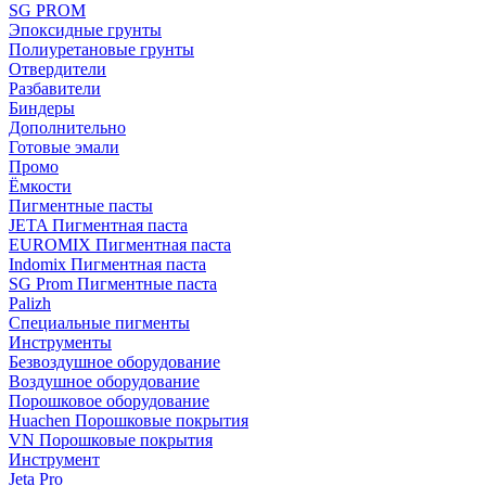
SG PROM
Эпоксидные грунты
Полиуретановые грунты
Отвердители
Разбавители
Биндеры
Дополнительно
Готовые эмали
Промо
Ёмкости
Пигментные пасты
JETA Пигментная паста
EUROMIX Пигментная паста
Indomix Пигментная паста
SG Prom Пигментные паста
Palizh
Специальные пигменты
Инструменты
Безвоздушное оборудование
Воздушное оборудование
Порошковое оборудование
Huachen Порошковые покрытия
VN Порошковые покрытия
Инструмент
Jeta Pro