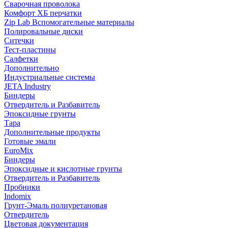
Сварочная проволока
Комфорт ХБ перчатки
Zip Lab Вспомогательные материалы
Полировальные диски
Ситечки
Тест-пластины
Салфетки
Дополнительно
Индустриальные системы
JETA Industry
Биндеры
Отвердитель и Разбавитель
Эпоксидные грунты
Тара
Дополнительные продукты
Готовые эмали
EuroMix
Биндеры
Эпоксидные и кислотные грунты
Отвердитель и Разбавитель
Пробники
Indomix
Грунт-Эмаль полиуретановая
Отвердитель
Цветовая документация