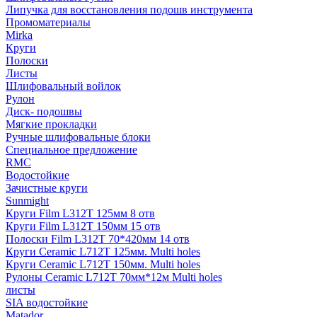
Липучка для восстановления подошв инструмента
Промоматериалы
Mirka
Круги
Полоски
Листы
Шлифовальный войлок
Рулон
Диск- подошвы
Мягкие прокладки
Ручные шлифовальные блоки
Специальное предложение
RMC
Водостойкие
Зачистные круги
Sunmight
Круги Film L312T 125мм 8 отв
Круги Film L312T 150мм 15 отв
Полоски Film L312T 70*420мм 14 отв
Круги Ceramic L712T 125мм. Multi holes
Круги Ceramic L712T 150мм. Multi holes
Рулоны Ceramic L712T 70мм*12м Multi holes
листы
SIA водостойкие
Matador