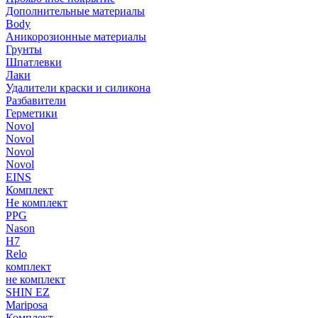
Дополнительные материалы
Body
Аникорозионные материалы
Грунты
Шпатлевки
Лаки
Удалители краски и силикона
Разбавители
Герметики
Novol
Novol
Novol
Novol
EINS
Комплект
Не комплект
PPG
Nason
H7
Relo
комплект
не комплект
SHIN EZ
Mariposa
Комплект