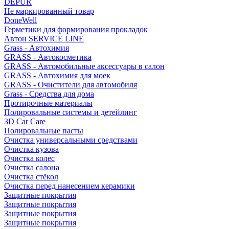
DEPUR
Не маркированный товар
DoneWell
Герметики для формирования прокладок
Автон SERVICE LINE
Grass - Автохимия
GRASS - Автокосметика
GRASS - Автомобильные аксессуары в салон
GRASS - Автохимия для моек
GRASS - Очистители для автомобиля
Grass - Средства для дома
Протирочные материалы
Полировальные системы и детейлинг
3D Car Care
Полировальные пасты
Очистка универсальными средствами
Очистка кузова
Очистка колес
Очистка салона
Очистка стёкол
Очистка перед нанесением керамики
Защитные покрытия
Защитные покрытия
Защитные покрытия
Защитные покрытия