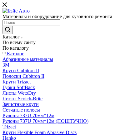
Материалы и оборудование для кузовного ремонта
Каталог
По всему сайту
По каталогу
Каталог
Абразивные материалы
3M
Круги Cubitron II
Полоски Cubitron II
Круги Trizact
Губки SoftBack
Листы WetoDry
Листы Scotch-Brite
Зачистные круги
Сетчатые полосы
Рулоны 737U 70мм*12м
Рулоны 737U 70мм*12м (ПОШТУЧНО)
Trizact
Круги Flexible Foam Abrasive Discs
Hanko