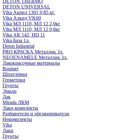
DETON THERMO
DETON UNIVERSAL
Vika Акрил 1301 0,85 кг.
Vika Алкид VK60
Vika МЛ 1110, МЛ 12 2,0кг
Vika МЛ 1110, МЛ 12 0,8кг
Vika АК 142, НЦ 11
Vika База 1л.
Detop Industrial
PRO КРАСКА Металлик 3л.
NEOENAMELE Металлик 3л.
Лакокрасочные материалы
Boomer
Шпатлевки
Герметики
Грунты
Эмали
Лак
Mirada ЛКМ
Лаки комплекты
Разбавители и обезжириватели
Некомплекты
Vika
Лаки
Грунты