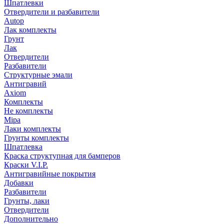
Шпатлевки
Отвердители и разбавители
Autop
Лак комплекты
Грунт
Лак
Отвердители
Разбавители
Структурные эмали
Антигравий
Axiom
Комплекты
Не комплекты
Mipa
Лаки комплекты
Грунты комплекты
Шпатлевка
Краска структупная для бамперов
Краски V.I.P.
Антигравийные покрытия
Добавки
Разбавители
Грунты, лаки
Отвердители
Дополнительно