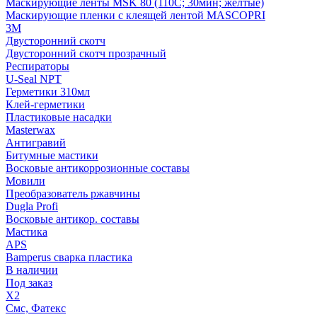
Маскирующие ленты MSK 80 (110С; 30мин; желтые)
Маскирующие пленки с клеящей лентой MASCOPRI
3M
Двусторонний скотч
Двусторонний скотч прозрачный
Респираторы
U-Seal NPT
Герметики 310мл
Клей-герметики
Пластиковые насадки
Masterwax
Антигравий
Битумные мастики
Восковые антикоррозионные составы
Мовили
Преобразователь ржавчины
Dugla Profi
Восковые антикор. составы
Мастика
APS
Bamperus сварка пластика
В наличии
Под заказ
X2
Смс, Фатекс