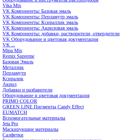
Vika Mix
VK Компоненты: Базовая эмаль
VK Компоненты: Перламутр эмаль
VK Компоненты: Ксираллик эмаль
VK Компоненты: Акриловая эмаль
VK Компоненты: добавки, растворители, отвердители
VK Оборудование и цветовая документация
VK ...
Mipa Mix
Remix Supreme
Базовая Эмаль
Металлик
Перламутр
Ксиралик
Акрил
Добавки и разбавители
Оборудование и цветовая документация
PRIMO COLOR
GREEN LINE Пигменты Candy Effect
EUMATCH
Вспомогательные материалы
Jeta Pro
Маскирующие материалы
Салфетки