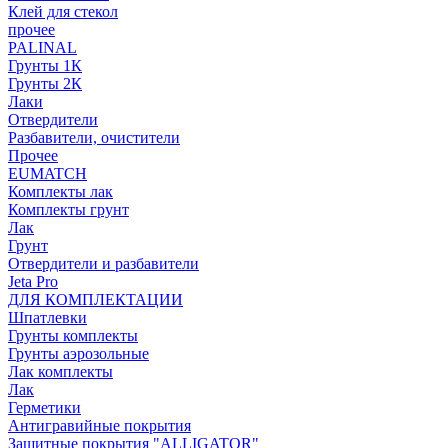
Клей для стекол
прочее
PALINAL
Грунты 1К
Грунты 2К
Лаки
Отвердители
Разбавители, очистители
Прочее
EUMATCH
Комплекты лак
Комплекты грунт
Лак
Грунт
Отвердители и разбавители
Jeta Pro
ДЛЯ КОМПЛЕКТАЦИИ
Шпатлевки
Грунты комплекты
Грунты аэрозольные
Лак комплекты
Лак
Герметики
Антигравийные покрытия
Защитные покрытия "ALLIGATOR"