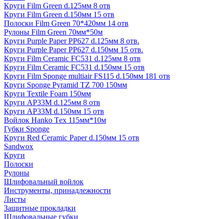
Круги Film Green d.125мм 8 отв
Круги Film Green d.150мм 15 отв
Полоски Film Green 70*420мм 14 отв
Рулоны Film Green 70мм*50м
Круги Purple Paper PP627 d.125мм 8 отв.
Круги Purple Paper PP627 d.150мм 15 отв.
Круги Film Ceramic FC531 d.125мм 8 отв
Круги Film Ceramic FC531 d.150мм 15 отв
Круги Film Sponge multiair FS115 d.150мм 181 отв
Круги Sponge Pyramid TZ 700 150мм
Круги Textile Foam 150мм
Круги AP33M d.125мм 8 отв
Круги AP33M d.150мм 15 отв
Войлок Hanko Tех 115мм*10м
Губки Sponge
Круги Red Ceramic Paper d.150мм 15 отв
Sandwox
Круги
Полоски
Рулоны
Шлифовальный войлок
Инструменты, принадлежности
Листы
Защитные прокладки
Шлифовальные губки