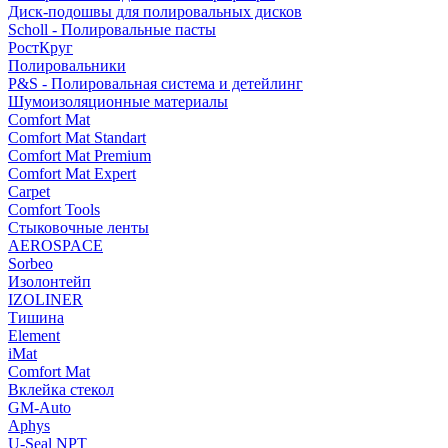
Диск-подошвы для полировальных дисков
Scholl - Полировальные пасты
РостКруг
Полировальники
P&S - Полировальная система и детейлинг
Шумоизоляционные материалы
Comfort Mat
Comfort Mat Standart
Comfort Mat Premium
Comfort Mat Expert
Carpet
Comfort Tools
Стыковочные ленты
AEROSPACE
Sorbeo
Изолонтейп
IZOLINER
Тишина
Element
iMat
Comfort Mat
Вклейка стекол
GM-Auto
Aphys
U-Seal NPT