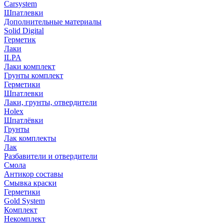
Carsystem
Шпатлевки
Дополнительные материалы
Solid Digital
Герметик
Лаки
ILPA
Лаки комплект
Грунты комплект
Герметики
Шпатлевки
Лаки, грунты, отвердители
Holex
Шпатлёвки
Грунты
Лак комплекты
Лак
Разбавители и отвердители
Смола
Антикор составы
Смывка краски
Герметики
Gold System
Комплект
Некомплект