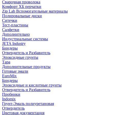
Сварочная проволока
Комфорт ХБ перчатки
Zip Lab Вспомогательные материалы
Полировальные диски
Ситечки
Тест-пластины
Салфетки
Дополнительно
Индустриальные системы
JETA Industry
Биндеры
Отвердитель и Разбавитель
Эпоксидные грунты
Тара
Дополнительные продукты
Готовые эмали
EuroMix
Биндеры
Эпоксидные и кислотные грунты
Отвердитель и Разбавитель
Пробники
Indomix
Грунт-Эмаль полиуретановая
Отвердитель
Цветовая документация