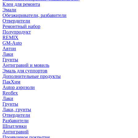
Клеи для ремонта
Эмали
Обезжириватели, разбавители
Отвердители
Ремонтный набор
Полупродукт
REMIX
GM-Auto
Автон
Лаки
Грунты
Антигравий и мовиль
Эмаль для суппортов
Дополнительные продукты
ПакХим
Autop аэрозоли
Reoflex
Лаки
Грунты
Лаки, грунты
Отвердители
Разбавители
Шпатлевки
Антигравий
Проявочное покрытие