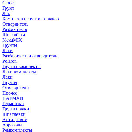
Cardea
Грунт
Лак
Комплекты грунтов и лаков
Отвердитель
Разбавитель
Шпатлёвка
MegaMIX
Грунты
Лаки
Разбавители и отвердители
Polaron
Грунты комплекты
Лаки комплекты
Лаки
Грунты
Отвердители
Прочее
HAFMAN
Герметики
Грунты, лаки
Шпатлевки
Антигравий
Аэрозоли
Ремкомплекты