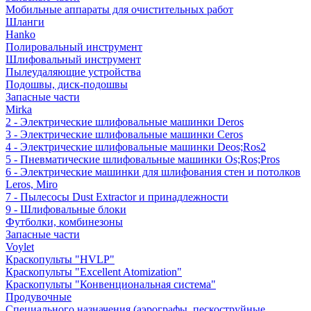
Мобильные аппараты для очистительных работ
Шланги
Hanko
Полировальный инструмент
Шлифовальный инструмент
Пылеудаляющие устройства
Подошвы, диск-подошвы
Запасные части
Mirka
2 - Электрические шлифовальные машинки Deros
3 - Электрические шлифовальные машинки Ceros
4 - Электрические шлифовальные машинки Deos;Ros2
5 - Пневматические шлифовальные машинки Os;Ros;Pros
6 - Электрические машинки для шлифования стен и потолков
Leros, Miro
7 - Пылесосы Dust Extractor и принадлежности
9 - Шлифовальные блоки
Футболки, комбинезоны
Запасные части
Voylet
Краскопульты "HVLP"
Краскопульты "Excellent Atomization"
Краскопульты "Конвенциональная система"
Продувочные
Специального назначения (аэрографы, пескоструйные,