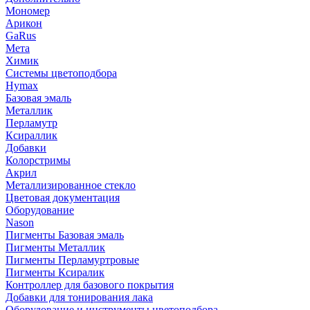
Мономер
Арикон
GaRus
Мета
Химик
Системы цветоподбора
Hymax
Базовая эмаль
Металлик
Перламутр
Ксираллик
Добавки
Колорстримы
Акрил
Металлизированное стекло
Цветовая документация
Оборудование
Nason
Пигменты Базовая эмаль
Пигменты Металлик
Пигменты Перламуртровые
Пигменты Ксиралик
Контроллер для базового покрытия
Добавки для тонирования лака
Оборудование и инструменты цветоподбора