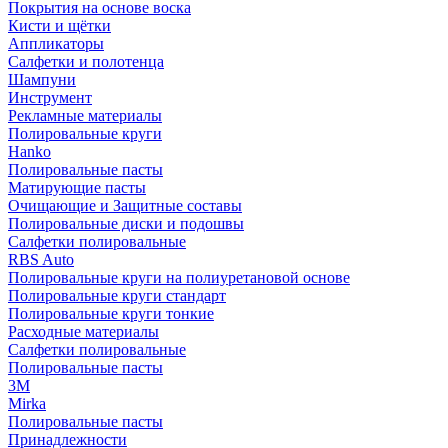
Покрытия на основе воска
Кисти и щётки
Аппликаторы
Салфетки и полотенца
Шампуни
Инструмент
Рекламные материалы
Полировальные круги
Hanko
Полировальные пасты
Матирующие пасты
Очищающие и Защитные составы
Полировальные диски и подошвы
Салфетки полировальные
RBS Auto
Полировальные круги на полиуретановой основе
Полировальные круги стандарт
Полировальные круги тонкие
Расходные материалы
Салфетки полировальные
Полировальные пасты
3М
Mirka
Полировальные пасты
Принадлежности