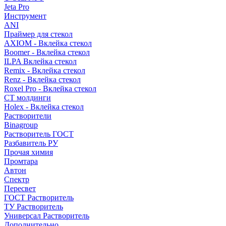
Jeta Pro
Инструмент
ANI
Праймер для стекол
AXIOM - Вклейка стекол
Boomer - Вклейка стекол
ILPA Вклейка стекол
Remix - Вклейка стекол
Renz - Вклейка стекол
Roxel Pro - Вклейка стекол
СТ молдинги
Holex - Вклейка стекол
Растворители
Binagroup
Растворитель ГОСТ
Разбавитель РУ
Прочая химия
Промтара
Автон
Спектр
Пересвет
ГОСТ Растворитель
ТУ Растворитель
Универсал Растворитель
Дополнительно