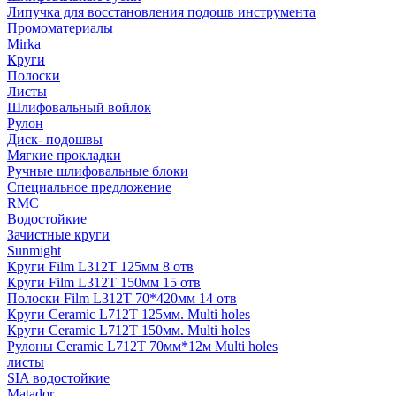
Липучка для восстановления подошв инструмента
Промоматериалы
Mirka
Круги
Полоски
Листы
Шлифовальный войлок
Рулон
Диск- подошвы
Мягкие прокладки
Ручные шлифовальные блоки
Специальное предложение
RMC
Водостойкие
Зачистные круги
Sunmight
Круги Film L312T 125мм 8 отв
Круги Film L312T 150мм 15 отв
Полоски Film L312T 70*420мм 14 отв
Круги Ceramic L712T 125мм. Multi holes
Круги Ceramic L712T 150мм. Multi holes
Рулоны Ceramic L712T 70мм*12м Multi holes
листы
SIA водостойкие
Matador