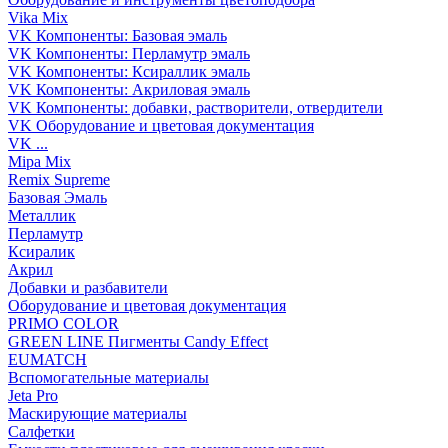
Vika Mix
VK Компоненты: Базовая эмаль
VK Компоненты: Перламутр эмаль
VK Компоненты: Ксираллик эмаль
VK Компоненты: Акриловая эмаль
VK Компоненты: добавки, растворители, отвердители
VK Оборудование и цветовая документация
VK ...
Mipa Mix
Remix Supreme
Базовая Эмаль
Металлик
Перламутр
Ксиралик
Акрил
Добавки и разбавители
Оборудование и цветовая документация
PRIMO COLOR
GREEN LINE Пигменты Candy Effect
EUMATCH
Вспомогательные материалы
Jeta Pro
Маскирующие материалы
Салфетки