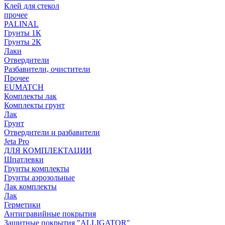
Клей для стекол
прочее
PALINAL
Грунты 1К
Грунты 2К
Лаки
Отвердители
Разбавители, очистители
Прочее
EUMATCH
Комплекты лак
Комплекты грунт
Лак
Грунт
Отвердители и разбавители
Jeta Pro
ДЛЯ КОМПЛЕКТАЦИИ
Шпатлевки
Грунты комплекты
Грунты аэрозольные
Лак комплекты
Лак
Герметики
Антигравийные покрытия
Защитные покрытия "ALLIGATOR"