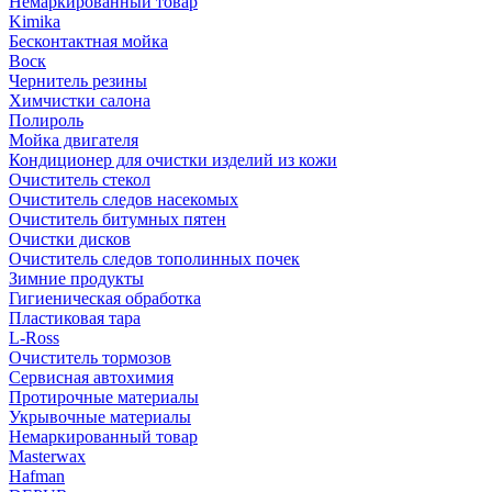
Немаркированный товар
Kimika
Бесконтактная мойка
Воск
Чернитель резины
Химчистки салона
Полироль
Мойка двигателя
Кондиционер для очистки изделий из кожи
Очиститель стекол
Очиститель следов насекомых
Очиститель битумных пятен
Очистки дисков
Очиститель следов тополинных почек
Зимние продукты
Гигиеническая обработка
Пластиковая тара
L-Ross
Очиститель тормозов
Сервисная автохимия
Протирочные материалы
Укрывочные материалы
Немаркированный товар
Masterwax
Hafman