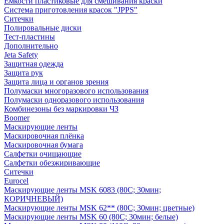
Емкости пластиковые для смешивания краски
Система приготовления красок "JPPS"
Ситечки
Полировальные диски
Тест-пластины
Дополнительно
Jeta Safety
Защитная одежда
Защита рук
Защита лица и органов зрения
Полумаски многоразового использования
Полумаски одноразового использования
Комбинезоны без маркировки ЧЗ
Boomer
Маскирующие ленты
Маскировочная плёнка
Маскировочная бумага
Салфетки очищающие
Салфетки обезжиривающие
Ситечки
Euroсel
Маскирующие ленты MSK 6083 (80С; 30мин;
КОРИЧНЕВЫЙ)
Маскирующие ленты MSK 62** (80С; 30мин; цветные)
Маскирующие ленты MSK 60 (80С; 30мин; белые)