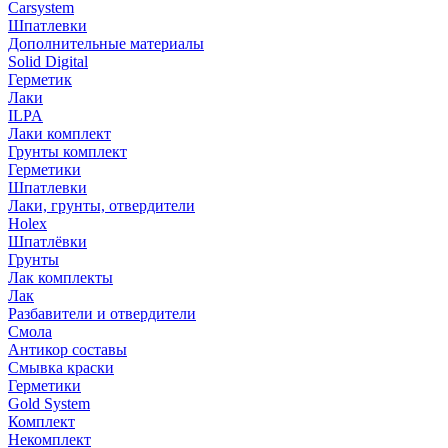
Carsystem
Шпатлевки
Дополнительные материалы
Solid Digital
Герметик
Лаки
ILPA
Лаки комплект
Грунты комплект
Герметики
Шпатлевки
Лаки, грунты, отвердители
Holex
Шпатлёвки
Грунты
Лак комплекты
Лак
Разбавители и отвердители
Смола
Антикор составы
Смывка краски
Герметики
Gold System
Комплект
Некомплект