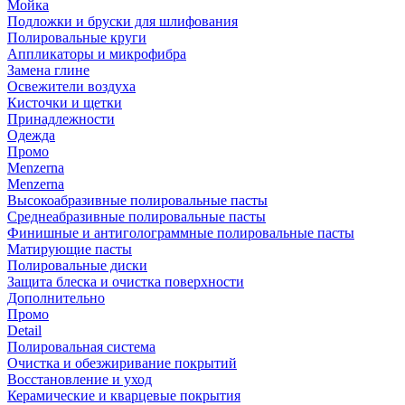
Мойка
Подложки и бруски для шлифования
Полировальные круги
Аппликаторы и микрофибра
Замена глине
Освежители воздуха
Кисточки и щетки
Принадлежности
Одежда
Промо
Menzerna
Menzerna
Высокоабразивные полировальные пасты
Среднеабразивные полировальные пасты
Финишные и антиголограммные полировальные пасты
Матирующие пасты
Полировальные диски
Защита блеска и очистка поверхности
Дополнительно
Промо
Detail
Полировальная система
Очистка и обезжиривание покрытий
Восстановление и уход
Керамические и кварцевые покрытия