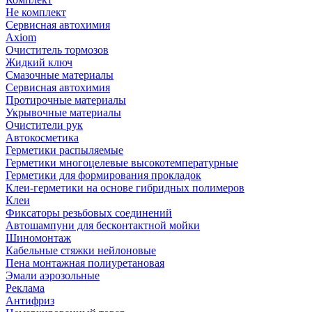
Не комплект
Сервисная автохимия
Axiom
Очиститель тормозов
Жидкий ключ
Смазочные материалы
Сервисная автохимия
Протирочные материалы
Укрывочные материалы
Очистители рук
Автокосметика
Герметики распыляемые
Герметики многоцелевые высокотемпературные
Герметики для формирования прокладок
Клеи-герметики на основе гибридных полимеров
Клеи
Фиксаторы резьбовых соединений
Автошампуни для бесконтактной мойки
Шиномонтаж
Кабельные стяжки нейлоновые
Пена монтажная полиуретановая
Эмали аэрозольные
Реклама
Антифриз