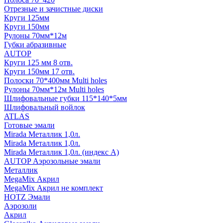
Отрезные и зачистные диски
Круги 125мм
Круги 150мм
Рулоны 70мм*12м
Губки абразивные
AUTOP
Круги 125 мм 8 отв.
Круги 150мм 17 отв.
Полоски 70*400мм Multi holes
Рулоны 70мм*12м Multi holes
Шлифовальные губки 115*140*5мм
Шлифовальный войлок
ATLAS
Готовые эмали
Mirada Металлик 1,0л.
Mirada Металлик 1,0л.
Mirada Металлик 1,0л. (индекс А)
AUTOP Аэрозольные эмали
Металлик
MegaMix Акрил
MegaMix Акрил не комплект
HOTZ Эмали
Аэрозоли
Акрил