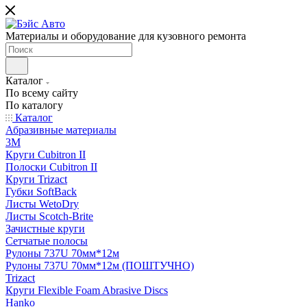
Материалы и оборудование для кузовного ремонта
Каталог
По всему сайту
По каталогу
Каталог
Абразивные материалы
3M
Круги Cubitron II
Полоски Cubitron II
Круги Trizact
Губки SoftBack
Листы WetoDry
Листы Scotch-Brite
Зачистные круги
Сетчатые полосы
Рулоны 737U 70мм*12м
Рулоны 737U 70мм*12м (ПОШТУЧНО)
Trizact
Круги Flexible Foam Abrasive Discs
Hanko