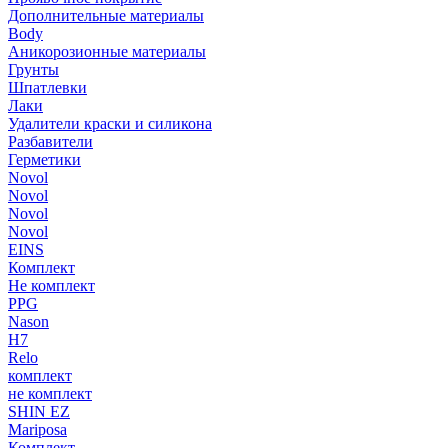
Дополнительные материалы
Body
Аникорозионные материалы
Грунты
Шпатлевки
Лаки
Удалители краски и силикона
Разбавители
Герметики
Novol
Novol
Novol
Novol
EINS
Комплект
Не комплект
PPG
Nason
H7
Relo
комплект
не комплект
SHIN EZ
Mariposa
Комплект