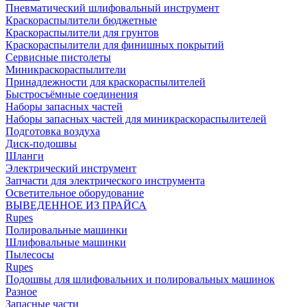
Пневматический шлифовальный инструмент
Краскораспылители бюджетные
Краскораспылители для грунтов
Краскораспылители для финишных покрытий
Сервисные пистолеты
Миникраскораспылители
Принадлежности для краскораспылителей
Быстросъёмные соединения
Наборы запасных частей
Наборы запасных частей для миникраскораспылителей
Подготовка воздуха
Диск-подошвы
Шланги
Электрический инструмент
Запчасти для электрического инструмента
Осветительное оборудование
ВЫВЕДЕННОЕ ИЗ ПРАЙСА
Rupes
Полировальные машинки
Шлифовальные машинки
Пылесосы
Rupes
Подошвы для шлифовальних и полировальных машинок
Разное
Запасные части