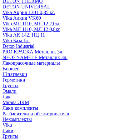
DETON THERMO
DETON UNIVERSAL
Vika Акрил 1301 0,85 кг.
Vika Алкид VK60
Vika МЛ 1110, МЛ 12 2,0кг
Vika МЛ 1110, МЛ 12 0,8кг
Vika АК 142, НЦ 11
Vika База 1л.
Detop Industrial
PRO КРАСКА Металлик 3л.
NEOENAMELE Металлик 3л.
Лакокрасочные материалы
Boomer
Шпатлевки
Герметики
Грунты
Эмали
Лак
Mirada ЛКМ
Лаки комплекты
Разбавители и обезжириватели
Некомплекты
Vika
Лаки
Грунты