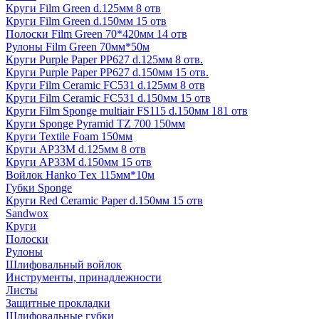
Круги Film Green d.125мм 8 отв
Круги Film Green d.150мм 15 отв
Полоски Film Green 70*420мм 14 отв
Рулоны Film Green 70мм*50м
Круги Purple Paper PP627 d.125мм 8 отв.
Круги Purple Paper PP627 d.150мм 15 отв.
Круги Film Ceramic FC531 d.125мм 8 отв
Круги Film Ceramic FC531 d.150мм 15 отв
Круги Film Sponge multiair FS115 d.150мм 181 отв
Круги Sponge Pyramid TZ 700 150мм
Круги Textile Foam 150мм
Круги AP33M d.125мм 8 отв
Круги AP33M d.150мм 15 отв
Войлок Hanko Tех 115мм*10м
Губки Sponge
Круги Red Ceramic Paper d.150мм 15 отв
Sandwox
Круги
Полоски
Рулоны
Шлифовальный войлок
Инструменты, принадлежности
Листы
Защитные прокладки
Шлифовальные губки