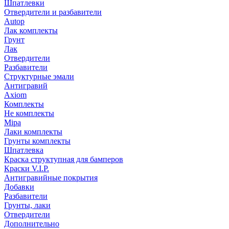
Шпатлевки
Отвердители и разбавители
Autop
Лак комплекты
Грунт
Лак
Отвердители
Разбавители
Структурные эмали
Антигравий
Axiom
Комплекты
Не комплекты
Mipa
Лаки комплекты
Грунты комплекты
Шпатлевка
Краска структупная для бамперов
Краски V.I.P.
Антигравийные покрытия
Добавки
Разбавители
Грунты, лаки
Отвердители
Дополнительно