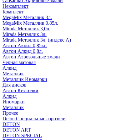
Glosaniko Акриловые эмали
Некомплект
Комплект
MegaMix Металлик 3л.
MegaMix Металлик 0,85л.
Mirada Металлик 3,0л.
Mirada Металлик 3л.
Mirada Металлик 3л. (индекс А)
Автон Акрил 0,85кг.
Автон Алкид 0,8л.
Автон Аэрозольные эмали
Черная матовая
Алкид
Металлик
Металлик Иномарки
Для дисков
Автон Кисточки
Алкид
Иномарки
Металлик
Прочее
Deton Специальные аэрозоли
DETON
DETON ART
DETON SPECIAL