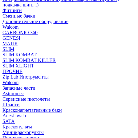
подкачка шин....)
Фитинги
Сменные бачки
Дополнительное оборудование
Walcom
CARBONIO 360
GENESI
MATIK
SLIM
SLIM KOMBAT
SLIM KOMBAT KILLER
SLIM XLIGHT
ПРОЧИЕ
Zip Lab Инструменты
Walсom
Запасные части
Asturomec
Сервисные пистолеты
Шланги
Красконагнетательные баки
Anest Iwata
SATA
Краскопульты
Миникраскопульты
Принадлежности