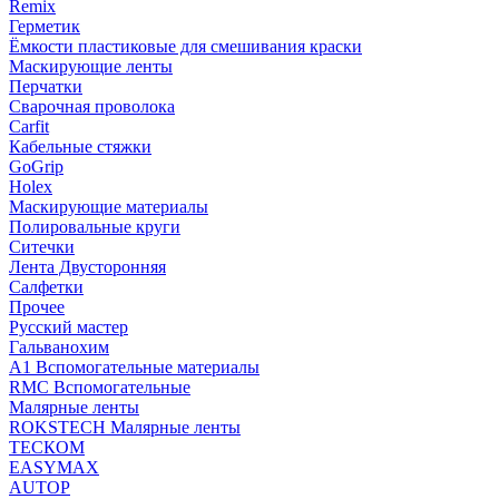
Remix
Герметик
Ёмкости пластиковые для смешивания краски
Маскирующие ленты
Перчатки
Сварочная проволока
Carfit
Кабельные стяжки
GoGrip
Holex
Маскирующие материалы
Полировальные круги
Ситечки
Лента Двусторонняя
Салфетки
Прочее
Русский мастер
Гальванохим
А1 Вспомогательные материалы
RMC Вспомогательные
Малярные ленты
ROKSTECH Малярные ленты
ТЕСКОМ
EASYMAX
AUTOP