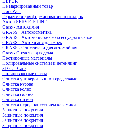
DEPUR
Не маркированный товар
DoneWell
Герметики для формирования прокладок
Автон SERVICE LINE
Grass - Автохимия
GRASS - Автокосметика
GRASS - Автомобильные аксессуары в салон
GRASS - Автохимия для моек
GRASS - Очистители для автомобиля
Grass - Средства для дома
Протирочные материалы
Полировальные системы и детейлинг
3D Car Care
Полировальные пасты
Очистка универсальными средствами
Очистка кузова
Очистка колес
Очистка салона
Очистка стёкол
Очистка перед нанесением керамики
Защитные покрытия
Защитные покрытия
Защитные покрытия
Защитные покрытия