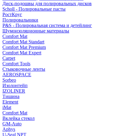
Диск-подошвы для полировальных дисков
Scholl - Полировальные пасты
РостКруг
Полировальники
P&S - Полировальная система и детейлинг
Шумоизоляционные материалы
Comfort Mat
Comfort Mat Standart
Comfort Mat Premium
Comfort Mat Expert
Carpet
Comfort Tools
Стыковочные ленты
AEROSPACE
Sorbeo
Изолонтейп
IZOLINER
Тишина
Element
iMat
Comfort Mat
Вклейка стекол
GM-Auto
Aphys
U-Seal NPT