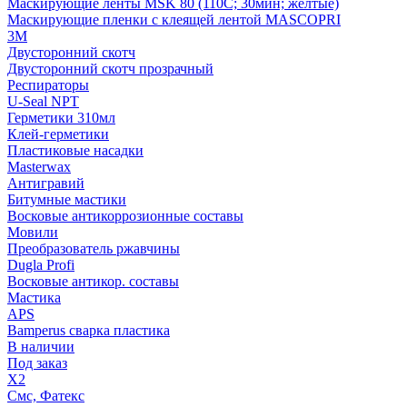
Маскирующие ленты MSK 80 (110С; 30мин; желтые)
Маскирующие пленки с клеящей лентой MASCOPRI
3M
Двусторонний скотч
Двусторонний скотч прозрачный
Респираторы
U-Seal NPT
Герметики 310мл
Клей-герметики
Пластиковые насадки
Masterwax
Антигравий
Битумные мастики
Восковые антикоррозионные составы
Мовили
Преобразователь ржавчины
Dugla Profi
Восковые антикор. составы
Мастика
APS
Bamperus сварка пластика
В наличии
Под заказ
X2
Смс, Фатекс