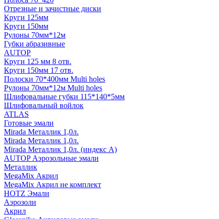
Отрезные и зачистные диски
Круги 125мм
Круги 150мм
Рулоны 70мм*12м
Губки абразивные
AUTOP
Круги 125 мм 8 отв.
Круги 150мм 17 отв.
Полоски 70*400мм Multi holes
Рулоны 70мм*12м Multi holes
Шлифовальные губки 115*140*5мм
Шлифовальный войлок
ATLAS
Готовые эмали
Mirada Металлик 1,0л.
Mirada Металлик 1,0л.
Mirada Металлик 1,0л. (индекс А)
AUTOP Аэрозольные эмали
Металлик
MegaMix Акрил
MegaMix Акрил не комплект
HOTZ Эмали
Аэрозоли
Акрил