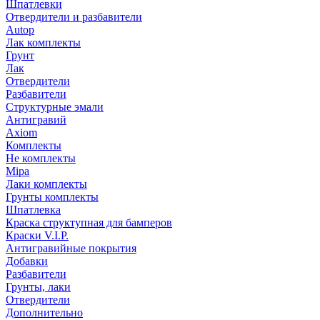
Шпатлевки
Отвердители и разбавители
Autop
Лак комплекты
Грунт
Лак
Отвердители
Разбавители
Структурные эмали
Антигравий
Axiom
Комплекты
Не комплекты
Mipa
Лаки комплекты
Грунты комплекты
Шпатлевка
Краска структупная для бамперов
Краски V.I.P.
Антигравийные покрытия
Добавки
Разбавители
Грунты, лаки
Отвердители
Дополнительно