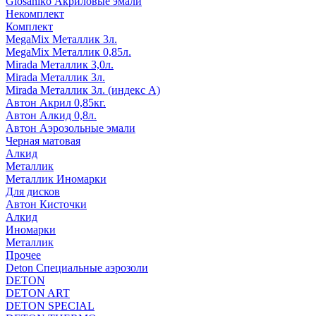
Glosaniko Акриловые эмали
Некомплект
Комплект
MegaMix Металлик 3л.
MegaMix Металлик 0,85л.
Mirada Металлик 3,0л.
Mirada Металлик 3л.
Mirada Металлик 3л. (индекс А)
Автон Акрил 0,85кг.
Автон Алкид 0,8л.
Автон Аэрозольные эмали
Черная матовая
Алкид
Металлик
Металлик Иномарки
Для дисков
Автон Кисточки
Алкид
Иномарки
Металлик
Прочее
Deton Специальные аэрозоли
DETON
DETON ART
DETON SPECIAL