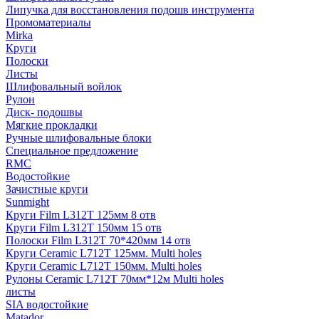
Липучка для восстановления подошв инструмента
Промоматериалы
Mirka
Круги
Полоски
Листы
Шлифовальный войлок
Рулон
Диск- подошвы
Мягкие прокладки
Ручные шлифовальные блоки
Специальное предложение
RMC
Водостойкие
Зачистные круги
Sunmight
Круги Film L312T 125мм 8 отв
Круги Film L312T 150мм 15 отв
Полоски Film L312T 70*420мм 14 отв
Круги Ceramic L712T 125мм. Multi holes
Круги Ceramic L712T 150мм. Multi holes
Рулоны Ceramic L712T 70мм*12м Multi holes
листы
SIA водостойкие
Matador