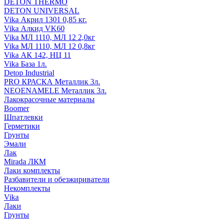
DETON THERMO
DETON UNIVERSAL
Vika Акрил 1301 0,85 кг.
Vika Алкид VK60
Vika МЛ 1110, МЛ 12 2,0кг
Vika МЛ 1110, МЛ 12 0,8кг
Vika АК 142, НЦ 11
Vika База 1л.
Detop Industrial
PRO КРАСКА Металлик 3л.
NEOENAMELE Металлик 3л.
Лакокрасочные материалы
Boomer
Шпатлевки
Герметики
Грунты
Эмали
Лак
Mirada ЛКМ
Лаки комплекты
Разбавители и обезжириватели
Некомплекты
Vika
Лаки
Грунты