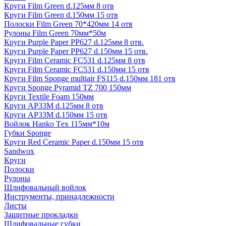
Круги Film Green d.125мм 8 отв
Круги Film Green d.150мм 15 отв
Полоски Film Green 70*420мм 14 отв
Рулоны Film Green 70мм*50м
Круги Purple Paper PP627 d.125мм 8 отв.
Круги Purple Paper PP627 d.150мм 15 отв.
Круги Film Ceramic FC531 d.125мм 8 отв
Круги Film Ceramic FC531 d.150мм 15 отв
Круги Film Sponge multiair FS115 d.150мм 181 отв
Круги Sponge Pyramid TZ 700 150мм
Круги Textile Foam 150мм
Круги AP33M d.125мм 8 отв
Круги AP33M d.150мм 15 отв
Войлок Hanko Tех 115мм*10м
Губки Sponge
Круги Red Ceramic Paper d.150мм 15 отв
Sandwox
Круги
Полоски
Рулоны
Шлифовальный войлок
Инструменты, принадлежности
Листы
Защитные прокладки
Шлифовальные губки