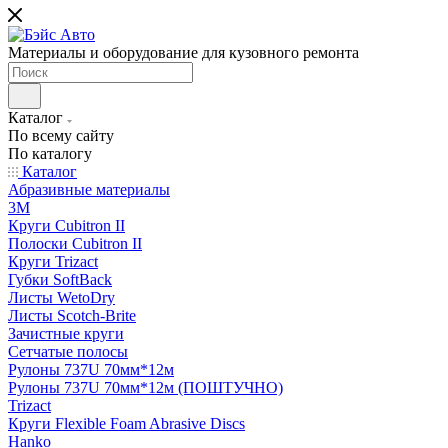
Материалы и оборудование для кузовного ремонта
Каталог
По всему сайту
По каталогу
Каталог
Абразивные материалы
3M
Круги Cubitron II
Полоски Cubitron II
Круги Trizact
Губки SoftBack
Листы WetoDry
Листы Scotch-Brite
Зачистные круги
Сетчатые полосы
Рулоны 737U 70мм*12м
Рулоны 737U 70мм*12м (ПОШТУЧНО)
Trizact
Круги Flexible Foam Abrasive Discs
Hanko