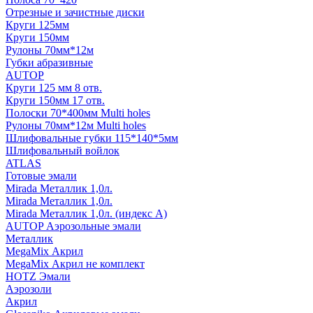
Отрезные и зачистные диски
Круги 125мм
Круги 150мм
Рулоны 70мм*12м
Губки абразивные
AUTOP
Круги 125 мм 8 отв.
Круги 150мм 17 отв.
Полоски 70*400мм Multi holes
Рулоны 70мм*12м Multi holes
Шлифовальные губки 115*140*5мм
Шлифовальный войлок
ATLAS
Готовые эмали
Mirada Металлик 1,0л.
Mirada Металлик 1,0л.
Mirada Металлик 1,0л. (индекс А)
AUTOP Аэрозольные эмали
Металлик
MegaMix Акрил
MegaMix Акрил не комплект
HOTZ Эмали
Аэрозоли
Акрил