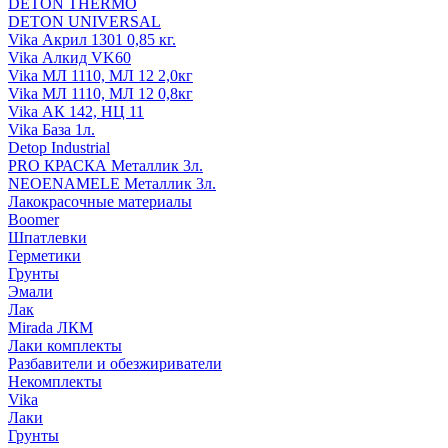
DETON THERMO
DETON UNIVERSAL
Vika Акрил 1301 0,85 кг.
Vika Алкид VK60
Vika МЛ 1110, МЛ 12 2,0кг
Vika МЛ 1110, МЛ 12 0,8кг
Vika АК 142, НЦ 11
Vika База 1л.
Detop Industrial
PRO КРАСКА Металлик 3л.
NEOENAMELE Металлик 3л.
Лакокрасочные материалы
Boomer
Шпатлевки
Герметики
Грунты
Эмали
Лак
Mirada ЛКМ
Лаки комплекты
Разбавители и обезжириватели
Некомплекты
Vika
Лаки
Грунты