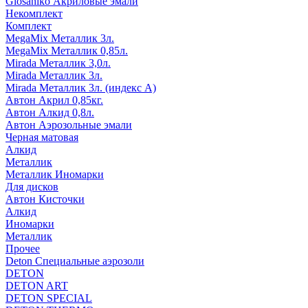
Glosaniko Акриловые эмали
Некомплект
Комплект
MegaMix Металлик 3л.
MegaMix Металлик 0,85л.
Mirada Металлик 3,0л.
Mirada Металлик 3л.
Mirada Металлик 3л. (индекс А)
Автон Акрил 0,85кг.
Автон Алкид 0,8л.
Автон Аэрозольные эмали
Черная матовая
Алкид
Металлик
Металлик Иномарки
Для дисков
Автон Кисточки
Алкид
Иномарки
Металлик
Прочее
Deton Специальные аэрозоли
DETON
DETON ART
DETON SPECIAL