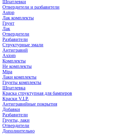
Шпатлевки
Отвердители и разбавители
Autop
Лак комплекты
Грунт
Лак
Отвердители
Разбавители
Структурные эмали
Антигравий
Axiom
Комплекты
Не комплекты
Mipa
Лаки комплекты
Грунты комплекты
Шпатлевка
Краска структупная для бамперов
Краски V.I.P.
Антигравийные покрытия
Добавки
Разбавители
Грунты, лаки
Отвердители
Дополнительно