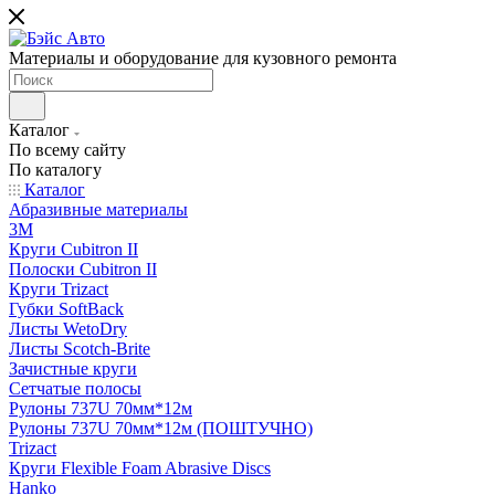
Материалы и оборудование для кузовного ремонта
Каталог
По всему сайту
По каталогу
Каталог
Абразивные материалы
3M
Круги Cubitron II
Полоски Cubitron II
Круги Trizact
Губки SoftBack
Листы WetoDry
Листы Scotch-Brite
Зачистные круги
Сетчатые полосы
Рулоны 737U 70мм*12м
Рулоны 737U 70мм*12м (ПОШТУЧНО)
Trizact
Круги Flexible Foam Abrasive Discs
Hanko