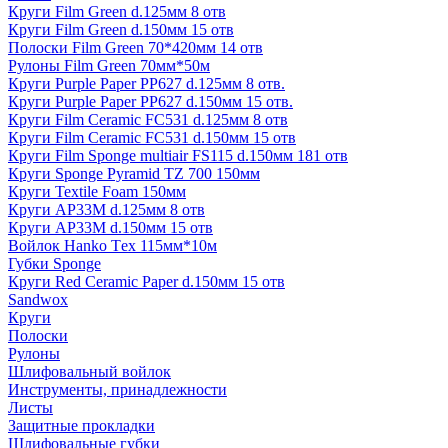
Круги Film Green d.125мм 8 отв
Круги Film Green d.150мм 15 отв
Полоски Film Green 70*420мм 14 отв
Рулоны Film Green 70мм*50м
Круги Purple Paper PP627 d.125мм 8 отв.
Круги Purple Paper PP627 d.150мм 15 отв.
Круги Film Ceramic FC531 d.125мм 8 отв
Круги Film Ceramic FC531 d.150мм 15 отв
Круги Film Sponge multiair FS115 d.150мм 181 отв
Круги Sponge Pyramid TZ 700 150мм
Круги Textile Foam 150мм
Круги AP33M d.125мм 8 отв
Круги AP33M d.150мм 15 отв
Войлок Hanko Tех 115мм*10м
Губки Sponge
Круги Red Ceramic Paper d.150мм 15 отв
Sandwox
Круги
Полоски
Рулоны
Шлифовальный войлок
Инструменты, принадлежности
Листы
Защитные прокладки
Шлифовальные губки