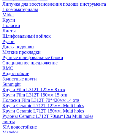
Липучка для восстановления подошв инструмента
Промоматериалы
Mirka
Круги
Полоски
Листы
Шлифовальный войлок
Рулон
Диск- подошвы
Мягкие прокладки
Ручные шлифовальные блоки
Специальное предложение
RMC
Водостойкие
Зачистные круги
Sunmight
Круги Film L312T 125мм 8 отв
Круги Film L312T 150мм 15 отв
Полоски Film L312T 70*420мм 14 отв
Круги Ceramic L712T 125мм. Multi holes
Круги Ceramic L712T 150мм. Multi holes
Рулоны Ceramic L712T 70мм*12м Multi holes
листы
SIA водостойкие
Matador