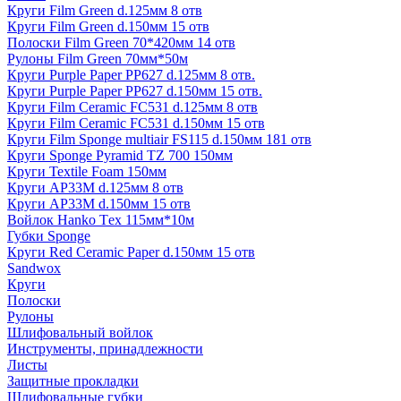
Круги Film Green d.125мм 8 отв
Круги Film Green d.150мм 15 отв
Полоски Film Green 70*420мм 14 отв
Рулоны Film Green 70мм*50м
Круги Purple Paper PP627 d.125мм 8 отв.
Круги Purple Paper PP627 d.150мм 15 отв.
Круги Film Ceramic FC531 d.125мм 8 отв
Круги Film Ceramic FC531 d.150мм 15 отв
Круги Film Sponge multiair FS115 d.150мм 181 отв
Круги Sponge Pyramid TZ 700 150мм
Круги Textile Foam 150мм
Круги AP33M d.125мм 8 отв
Круги AP33M d.150мм 15 отв
Войлок Hanko Tех 115мм*10м
Губки Sponge
Круги Red Ceramic Paper d.150мм 15 отв
Sandwox
Круги
Полоски
Рулоны
Шлифовальный войлок
Инструменты, принадлежности
Листы
Защитные прокладки
Шлифовальные губки