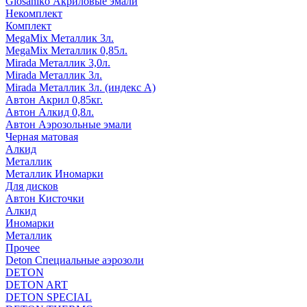
Glosaniko Акриловые эмали
Некомплект
Комплект
MegaMix Металлик 3л.
MegaMix Металлик 0,85л.
Mirada Металлик 3,0л.
Mirada Металлик 3л.
Mirada Металлик 3л. (индекс А)
Автон Акрил 0,85кг.
Автон Алкид 0,8л.
Автон Аэрозольные эмали
Черная матовая
Алкид
Металлик
Металлик Иномарки
Для дисков
Автон Кисточки
Алкид
Иномарки
Металлик
Прочее
Deton Специальные аэрозоли
DETON
DETON ART
DETON SPECIAL