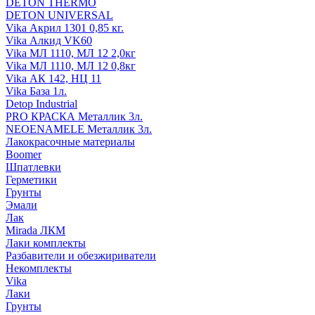
DETON THERMO
DETON UNIVERSAL
Vika Акрил 1301 0,85 кг.
Vika Алкид VK60
Vika МЛ 1110, МЛ 12 2,0кг
Vika МЛ 1110, МЛ 12 0,8кг
Vika АК 142, НЦ 11
Vika База 1л.
Detop Industrial
PRO КРАСКА Металлик 3л.
NEOENAMELE Металлик 3л.
Лакокрасочные материалы
Boomer
Шпатлевки
Герметики
Грунты
Эмали
Лак
Mirada ЛКМ
Лаки комплекты
Разбавители и обезжириватели
Некомплекты
Vika
Лаки
Грунты