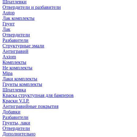
Шпатлевки
Отвердители и разбавители
Autop
Лак комплекты
Грунт
Лак
Отвердители
Разбавители
Структурные эмали
Антигравий
Axiom
Комплекты
Не комплекты
Mipa
Лаки комплекты
Грунты комплекты
Шпатлевка
Краска структупная для бамперов
Краски V.I.P.
Антигравийные покрытия
Добавки
Разбавители
Грунты, лаки
Отвердители
Дополнительно