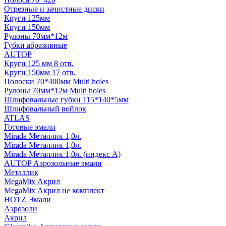
Отрезные и зачистные диски
Круги 125мм
Круги 150мм
Рулоны 70мм*12м
Губки абразивные
AUTOP
Круги 125 мм 8 отв.
Круги 150мм 17 отв.
Полоски 70*400мм Multi holes
Рулоны 70мм*12м Multi holes
Шлифовальные губки 115*140*5мм
Шлифовальный войлок
ATLAS
Готовые эмали
Mirada Металлик 1,0л.
Mirada Металлик 1,0л.
Mirada Металлик 1,0л. (индекс А)
AUTOP Аэрозольные эмали
Металлик
MegaMix Акрил
MegaMix Акрил не комплект
HOTZ Эмали
Аэрозоли
Акрил