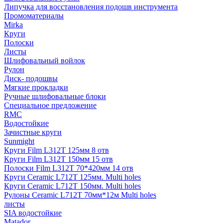
Липучка для восстановления подошв инструмента
Промоматериалы
Mirka
Круги
Полоски
Листы
Шлифовальный войлок
Рулон
Диск- подошвы
Мягкие прокладки
Ручные шлифовальные блоки
Специальное предложение
RMC
Водостойкие
Зачистные круги
Sunmight
Круги Film L312T 125мм 8 отв
Круги Film L312T 150мм 15 отв
Полоски Film L312T 70*420мм 14 отв
Круги Ceramic L712T 125мм. Multi holes
Круги Ceramic L712T 150мм. Multi holes
Рулоны Ceramic L712T 70мм*12м Multi holes
листы
SIA водостойкие
Matador