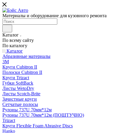
Материалы и оборудование для кузовного ремонта
Каталог
По всему сайту
По каталогу
Каталог
Абразивные материалы
3M
Круги Cubitron II
Полоски Cubitron II
Круги Trizact
Губки SoftBack
Листы WetoDry
Листы Scotch-Brite
Зачистные круги
Сетчатые полосы
Рулоны 737U 70мм*12м
Рулоны 737U 70мм*12м (ПОШТУЧНО)
Trizact
Круги Flexible Foam Abrasive Discs
Hanko